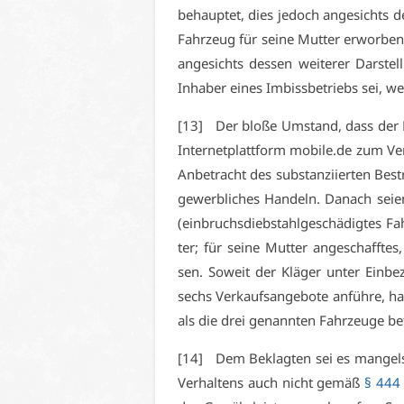
be­haup­tet, dies je­doch an­ge­sichts 
Fahr­zeug für sei­ne Mut­ter er­wor­ben
an­ge­sichts des­sen wei­te­rer Dar­ste
In­ha­ber ei­nes Im­biss­be­triebs sei, w
[13] Der blo­ße Um­stand, dass der Be­
In­ter­net­platt­form mobile.​de zum Ver­
An­be­tracht des sub­stan­zi­ier­ten Be­
ge­werb­li­ches Han­deln. Da­nach sei­e
(ein­bruchs­dieb­stahl­ge­schä­dig­tes F
ter; für sei­ne Mut­ter an­ge­schaff­tes
sen. So­weit der Klä­ger un­ter Ein­b
sechs Ver­kaufs­an­ge­bo­te an­füh­re, ha
als die drei ge­nann­ten Fahr­zeu­ge be­
[14] Dem Be­klag­ten sei es man­gels Ü
Ver­hal­tens auch nicht ge­mäß
§ 444