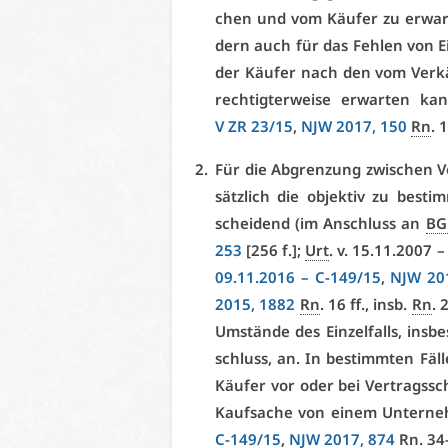
chen und vom Käu­fer zu er­war­t
dern auch für das Feh­len von Ei­
der Käu­fer nach den vom Ver­käu­
rech­tig­ter­wei­se er­war­ten 
V ZR 23/15
,
NJW 2017, 150
Rn
. 
Für die Ab­gren­zung zwi­schen V
sätz­lich die ob­jek­tiv zu be­st
schei­dend (im An­schluss an
BG
253
[256 f.];
Urt
. v. 15.11.2007 
09.11.2016 –
C-149/15
,
NJW 20
2015, 1882
Rn
. 16 ff., insb.
Rn
. 
Um­stän­de des Ein­zel­falls, ins­b
schluss, an. In be­stimm­ten Fäl­
Käu­fer vor oder bei Ver­trags­sch
Kauf­sa­che von ei­nem Un­ter­n
C-149/15
,
NJW 2017, 874
Rn
. 34