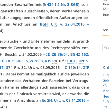
Ihn
en­den Be­schaf­fen­heit (
§ 434 I 2 Nr. 2 BGB
), son­
Käuf
gen­schaf­ten aus­schlie­ßen, de­ren Vor­han­den­sein
Inte
fer ab­ge­ge­be­nen öf­fent­li­chen Äu­ße­run­gen be­
kann (im An­schluss an
BGH
,
Urt
. v. 22.04.2016 –
ode
14).
er­brau­cher- und Un­ter­neh­mer­han­deln ist grund­
im­men­de Zweck­rich­tung des Rechts­ge­schäfts ent­
H
,
Beschl
. v. 24.02.2005 –
III ZB 36/04
,
BGHZ 162,
–
III ZR 295/06
,
NJW 2008, 435
Rn
. 6 f.;
EuGH
,
Urt
. v.
Ka
17, 874
Rn
. 32;
Urt
. v. 03.09.2015 –
C-110/14
,
ZIP
21). Da­bei kommt es maß­geb­lich auf die je­wei­li­gen
All
Geb
e­son­de­re das Ver­hal­ten der Par­tei­en bei Ver­trags­
Kfz
len kann es al­ler­dings auch aus­rei­chen, dass dem
Mot
luss der Ein­druck ver­mit­telt wird, er er­wer­be die
Ne
eh­mer (im An­schluss an
EuGH
,
Urt
. v. 09.11.2016 –
Refe
–45).
Ste