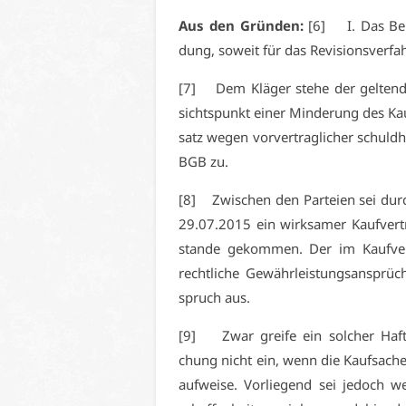
Aus den Grün­den:
[6] I. Das Be­ru
dung, so­weit für das Re­vi­si­ons­ver­fah
[7] Dem Klä­ger ste­he der gel­tend
sichts­punkt ei­ner Min­de­rung des Ka
satz we­gen vor­ver­trag­li­cher schuld­
BGB zu.
[8] Zwi­schen den Par­tei­en sei durc
29.07.2015 ein wirk­sa­mer Kauf­ver­t
stan­de ge­kom­men. Der im Kauf­ver­
recht­li­che Ge­währ­leis­tungs­an­spr
spruch aus.
[9] Zwar grei­fe ein sol­cher Haf­tun
chung nicht ein, wenn die Kauf­sa­che n
auf­wei­se. Vor­lie­gend sei je­doch we