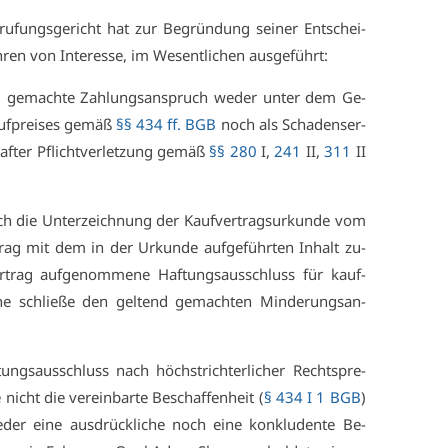
­fungs­ge­richt hat zur Be­grün­dung sei­ner Ent­schei­
­ren von In­ter­es­se, im We­sent­li­chen aus­ge­führt:
 ge­mach­te Zah­lungs­an­spruch we­der un­ter dem Ge­
uf­prei­ses ge­mäß
§§ 434 ff. BGB
noch als Scha­dens­er­
haf­ter Pflicht­ver­let­zung ge­mäß
§§ 280
I,
241
II,
311
II
h die Un­ter­zeich­nung der Kauf­ver­trags­ur­kun­de vom
rag mit dem in der Ur­kun­de auf­ge­führ­ten In­halt zu­
trag auf­ge­nom­me­ne Haf­tungs­aus­schluss für kauf­
ü­che schlie­ße den gel­tend ge­mach­ten Min­de­rungs­an­
gs­aus­schluss nach höchst­rich­ter­li­cher Recht­spre­
icht die ver­ein­bar­te Be­schaf­fen­heit (
§ 434 I 1 BGB
)
­der ei­ne aus­drück­li­che noch ei­ne kon­klu­den­te Be­