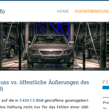
HOME
SOFORTBERATUN
uss vs. öf­fent­li­che Äu­ße­run­gen des
B)
k auf die in
§ 434 I 3 BGB
ge­trof­fe­ne ge­setz­ge­be­ri­
Pro
­ne Haf­tung nicht nur für das Feh­len ei­ner üb­li­
Als