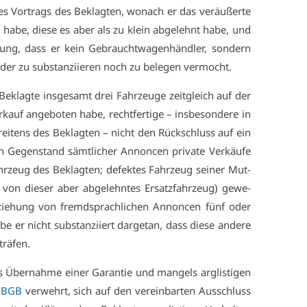
des Vor­trags des Be­klag­ten, wo­nach er das ver­äu­ßer­te
 ha­be, die­se es aber als zu klein ab­ge­lehnt ha­be, und
l­lung, dass er kein Ge­braucht­wa­gen­händ­ler, son­dern
e­der zu sub­stan­zi­ie­ren noch zu be­le­gen ver­mocht.
klag­te ins­ge­samt drei Fahr­zeu­ge zeit­gleich auf der
kauf an­ge­bo­ten ha­be, recht­fer­ti­ge – ins­be­son­de­re in
strei­tens des Be­klag­ten – nicht den Rück­schluss auf ein
n Ge­gen­stand sämt­li­cher An­non­cen pri­va­te Ver­käu­fe
ahr­zeug des Be­klag­ten; de­fek­tes Fahr­zeug sei­ner Mut­
, von die­ser aber ab­ge­lehn­tes Er­satz­fahr­zeug) ge­we­
e­zie­hung von fremd­sprach­li­chen An­non­cen fünf oder
­be er nicht sub­stan­zi­iert dar­ge­tan, dass die­se an­de­re
trä­fen.
ber­nah­me ei­ner Ga­ran­tie und man­gels arg­lis­ti­gen
 BGB
ver­wehrt, sich auf den ver­ein­bar­ten Aus­schluss