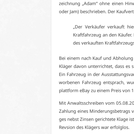
zeich­nung „Adam“ oh­ne ei­nen Hin­wei
oder Jam) be­schrie­ben. Der Kauf­ver­t
„Der Ver­käu­fer ver­kauft hie
Kraft­fahr­zeug an den Käu­fer.
des ver­kauf­ten Kraft­fahr­zeugs
Bei ei­nem nach Kauf und Ab­ho­lung d
Klä­ger da­von un­ter­rich­tet, dass 
Ein Fahr­zeug in der Aus­stat­tungs­va
wor­be­nen Fahr­zeug ent­sprach, wur­
platt­form eBay zu ei­nem Preis von 
Mit An­walts­schrei­ben vom 05.08.2015
Zah­lung ei­nes Min­de­rungs­be­trags 
ges nebst Zin­sen ge­rich­te­te Kla­ge is
Rev­si­on des Klä­gers war er­folg­los.