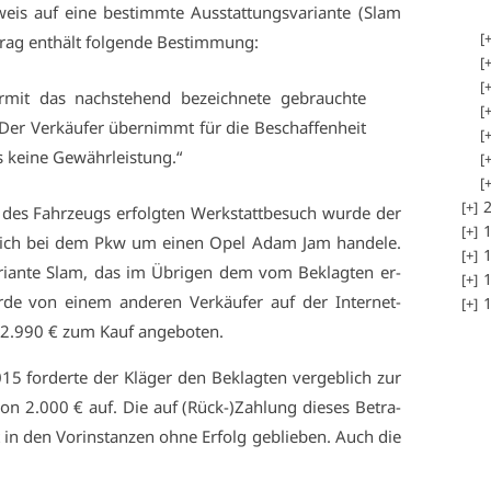
s auf ei­ne be­stimm­te Aus­stat­tungs­va­ri­an­te (Slam
rag ent­hält fol­gen­de Be­stim­mung:
r­mit das nach­ste­hend be­zeich­ne­te ge­brauch­te
 Der Ver­käu­fer über­nimmt für die Be­schaf­fen­heit
 kei­ne Ge­währ­leis­tung.“
2
es Fahr­zeugs er­folg­ten Werk­statt­be­such wur­de der
1
es sich bei dem Pkw um ei­nen Opel Adam Jam han­de­le.
1
­ri­an­te Slam, das im Üb­ri­gen dem vom Be­klag­ten er­
1
de von ei­nem an­de­ren Ver­käu­fer auf der In­ter­net­
1
12.990 € zum Kauf an­ge­bo­ten.
 for­der­te der Klä­ger den Be­klag­ten ver­geb­lich zur
von 2.000 € auf. Die auf (Rück-)Zah­lung die­ses Be­tra­
t in den Vor­in­stan­zen oh­ne Er­folg ge­blie­ben. Auch die