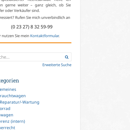
en gerne weiter – ganz gleich, ob Sie
er oder Verkäufer sind.
ressiert? Rufen Sie mich unverbindlich an
(0 23 27) 8 32 59-99
r nutzen Sie mein
Kontaktformular
.
Erweiterte Suche
tegorien
gemeines
rauchtwagen
-Reparatur/-Wartung
orrad
uwagen
renz (intern)
uerrecht