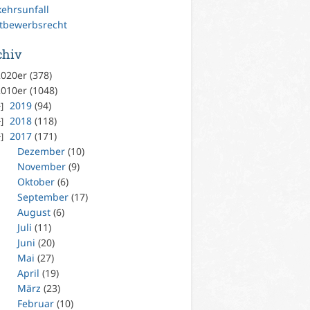
kehrsunfall
tbewerbsrecht
chiv
020er (378)
010er (1048)
2019
(94)
2018
(118)
2017
(171)
Dezember
(10)
November
(9)
Oktober
(6)
September
(17)
August
(6)
Juli
(11)
Juni
(20)
Mai
(27)
April
(19)
März
(23)
Februar
(10)