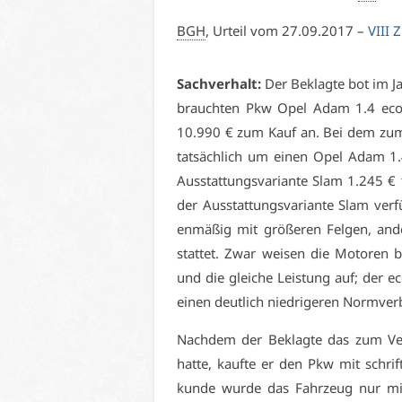
BGH
, Ur­teil vom 27.09.2017 –
VI­II
Sach­ver­halt:
Der Be­klag­te bot im Ja
brauch­ten Pkw Opel Adam 1.4 ecoF­
10.990 € zum Kauf an. Bei dem zum Ve
tat­säch­lich um ei­nen Opel Adam 1
Aus­stat­tungs­va­ri­an­te Slam 1.245 € t
der Aus­stat­tungs­va­ri­an­te Slam ver
en­mä­ßig mit grö­ße­ren Fel­gen, an­d
stat­tet. Zwar wei­sen die Mo­to­ren b
und die glei­che Leis­tung auf; der eco
ei­nen deut­lich nied­ri­ge­ren Norm­ver
Nach­dem der Be­klag­te das zum Ver­
hat­te, kauf­te er den Pkw mit schrif
kun­de wur­de das Fahr­zeug nur mit 