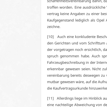
schaf­fen­heits­ver­ein­ba­rung da­hin
trof­fen wor­den. Ei­ne aus­drück­li­che
ver­trag kei­ne An­ga­ben zu ei­ner be­s
Kauf­ge­gen­stand le­dig­lich als Ope
zeich­ne.
[10] Auch ei­ne kon­klu­den­te Be­scha
den Ge­rich­ten und vom Schrift­tum au
der vor­ge­tra­gen noch er­sicht­lich, d
spruch ge­nom­men ha­be. Auch spre­
Fahr­zeug­be­schrei­bung in der In­ter­
er­kenn­bar ge­we­sen sei­en. Nicht zu­l
ver­ein­ba­rung be­reits des­we­gen zu 
mut­bar ge­we­sen wä­re, auf die Auf­na
die Kauf­ver­trags­ur­kun­de hin­zu­wir­k
[11] Al­ler­dings lie­ge im Hin­blick a
ei­ne nach­tei­li­ge Ab­wei­chung von d