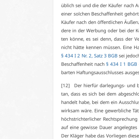
üb­lich sei und die der Käu­fer nach Ar
ei­ner sol­chen Be­schaf­fen­heit ge­hö
Käu­fer nach den öf­fent­li­chen Äu­ße­r
de­re in der Wer­bung oder bei der Ke
ten kön­ne, es sei denn, dass der Ve
nicht hät­te ken­nen müs­sen. Ei­ne H
§ 434 I 2 Nr. 2, Satz 3 BGB
sei je­doch
Be­schaf­fen­heit nach
§ 434 I 1 BGB
bar­ten Haf­tungs­aus­schlus­ses aus­ge­
[12] Der hier­für dar­le­gungs- und be­
tan, dass es sich bei dem ab­ge­schlo
han­delt ha­be, bei dem ein Aus­schlu
wirk­sam wä­re. Ei­ne ge­werb­li­che Tä­
höchst­rich­ter­li­cher Recht­spre­chung
auf ei­ne ge­wis­se Dau­er an­ge­leg­tes
Der Klä­ger ha­be das Vor­lie­gen die­s