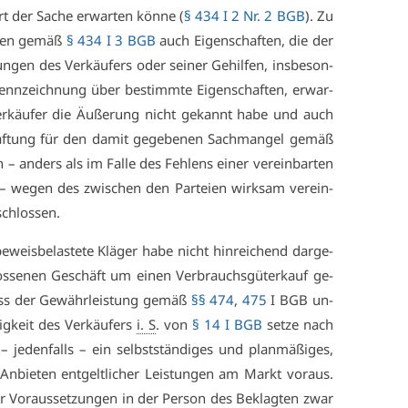
t der Sa­che er­war­ten kön­ne (
§ 434 I 2 Nr. 2 BGB
). Zu
r­ten ge­mäß
§ 434 I 3 BGB
auch Ei­gen­schaf­ten, die der
un­gen des Ver­käu­fers oder sei­ner Ge­hil­fen, ins­be­son­
nn­zeich­nung über be­stimm­te Ei­gen­schaf­ten, er­war­
r­käu­fer die Äu­ße­rung nicht ge­kannt ha­be und auch
af­tung für den da­mit ge­ge­be­nen Sach­man­gel ge­mäß
 – an­ders als im Fal­le des Feh­lens ei­ner ver­ein­bar­ten
– we­gen des zwi­schen den Par­tei­en wirk­sam ver­ein­
schlos­sen.
weis­be­las­te­te Klä­ger ha­be nicht hin­rei­chend dar­ge­
s­se­nen Ge­schäft um ei­nen Ver­brauchs­gü­ter­kauf ge­
ss der Ge­währ­leis­tung ge­mäß
§§ 474
,
475
I BGB un­
tig­keit des Ver­käu­fers
i. S
. von
§ 14 I BGB
set­ze nach
 – je­den­falls – ein selbst­stän­di­ges und plan­mä­ßi­ges,
 An­bie­ten ent­gelt­li­cher Leis­tun­gen am Markt vor­aus.
er Vor­aus­set­zun­gen in der Per­son des Be­klag­ten zwar