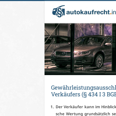
Ge­währ­leis­tungs­aus­schl
Ver­käu­fers (§ 434 I 3 BG
Der Ver­käu­fer kann im Hin­blic
sche Wer­tung grund­sätz­lich sei