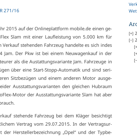
Ver
 ZR 271/16
Wet
Ar
hr 2015 auf der On­line­platt­form mobile.​de ei­nen ge­
2
lex Slam mit ei­ner Lauf­leis­tung von 5.000 km für
2
r­kauf ste­hen­den Fahr­zeug han­del­te es sich in­des
.4 Jam. Der Pkw ist bei ei­nem Neu­wa­gen­kauf in der
eu­rer als die Aus­tat­tungs­va­ri­an­te Jam. Fahr­zeu­ge in
­fü­gen über ei­ne Start-Stopp-Au­to­ma­tik und sind se­ri­
e­ren Sitz­be­zü­gen und ei­nem an­de­ren Mo­tor aus­ge­
ei­der Aus­stat­tungs­va­ri­an­ten den glei­chen Hub­raum
F­lex-Mo­tor der Aus­stat­tungs­va­ri­an­te Slam hat aber
­brauch.
kauf ste­hen­de Fahr­zeug bei dem Klä­ger be­sich­tigt
t­li­chem Ver­trag vom 29.07.2015. In der Ver­trags­ur­
der Her­stel­ler­be­zeich­nung „Opel“ und der Typ­be­