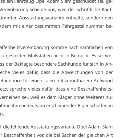
, dass ein Fahr­zeug Opel Adam Slam ge­schul­det sei, ge­
 Ver­ein­ba­rung schei­de aus, weil der schrift­li­che Kauf­
timm­ten Aus­stat­tungs­va­ri­an­te ent­hal­te, son­dern den
l Adam mit ei­ner be­stimm­ten Fahr­ge­stell­num­mer be­
f­fen­heits­ver­ein­ba­rung kom­me nach sämt­li­chen von
f­ge­stell­ten Maß­stä­ben nicht in Be­tracht. Es sei we­
ass der Be­klag­te be­son­de­re Sach­kun­de für sich in An­
che vie­les da­für, dass die Ab­wei­chun­gen von der
netan­non­ce für ei­nen Lai­en mit zu­mut­ba­rem Auf­wand
etzt spre­che vie­les da­für, dass ei­ne Be­schaf­fen­heits­
ver­nei­nen sei, weil es dem Klä­ger oh­ne Wei­te­res zu­
h­me ihm be­deut­sam er­schei­nen­der Ei­gen­schaf­ten in
en.
uf die feh­len­de Aus­stat­tungs­va­ri­an­te Opel Adam Slam
er Be­schaf­fen­heit vor, die bei Sa­chen der glei­chen Art