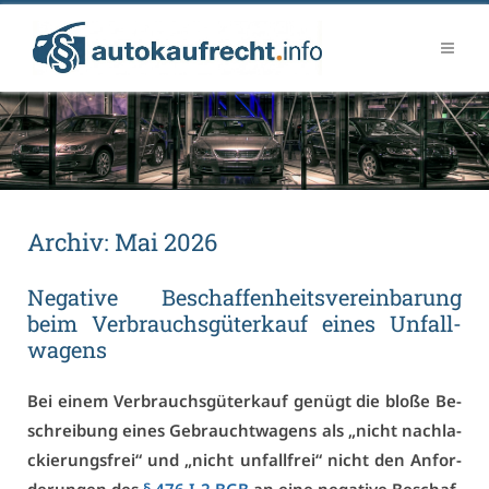
Ar­chiv:
Mai 2026
Ne­ga­ti­ve Be­schaf­fen­heits­ver­ein­ba­rung
beim Ver­brauchs­gü­ter­kauf ei­nes Un­fall­
wa­gens
Bei ei­nem Ver­brauchs­gü­ter­kauf ge­nügt die blo­ße Be­
schrei­bung ei­nes Ge­braucht­wa­gens als „nicht nachla­
ckie­rungs­frei“ und „nicht un­fall­frei“ nicht den An­for­