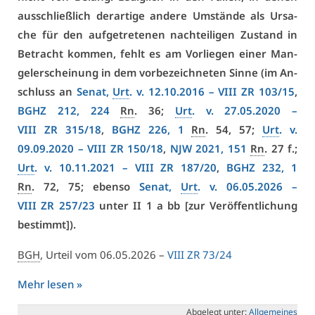
aus­schließ­lich der­ar­ti­ge an­de­re Um­stän­de als Ur­sa­
che für den auf­ge­tre­te­nen nach­tei­li­gen Zu­stand in
Be­tracht kom­men, fehlt es am Vor­lie­gen ei­ner Man­
gel­er­schei­nung in dem vor­be­zeich­ne­ten Sin­ne (im An­
schluss an
Se­nat,
Urt
. v. 12.10.2016 –
VI­II ZR 103/15
,
BGHZ 212, 224
Rn
. 36;
Urt
. v. 27.05.2020 –
VI­II ZR 315/18
,
BGHZ 226, 1
Rn
. 54, 57;
Urt
. v.
09.09.2020 –
VI­II ZR 150/18
,
NJW 2021, 151
Rn
. 27 f.;
Urt
. v. 10.11.2021 –
VI­II ZR 187/20
,
BGHZ 232, 1
Rn
. 72, 75; eben­so
Se­nat,
Urt
. v. 06.05.2026 –
VI­II ZR 257/23
un­ter II 1 a bb [zur Ver­öf­fent­li­chung
be­stimmt]).
BGH
, Ur­teil vom 06.05.2026 –
VI­II ZR 73/24
Mehr le­sen »
Ab­ge­legt un­ter:
All­ge­mei­nes