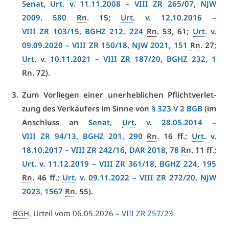
Se­nat,
Urt
. v. 11.11.2008 –
VI­II ZR 265/07
,
NJW
2009, 580
Rn
. 15;
Urt
. v. 12.10.2016 –
VI­II ZR 103/15
,
BGHZ 212, 224
Rn
. 53, 61;
Urt
. v.
09.09.2020 –
VI­II ZR 150/18
,
NJW 2021, 151
Rn
. 27;
Urt
. v. 10.11.2021 –
VI­II ZR 187/20
,
BGHZ 232, 1
Rn
. 72).
Zum Vor­lie­gen ei­ner un­er­heb­li­chen Pflicht­ver­let­
zung des Ver­käu­fers im Sin­ne von
§ 323 V 2 BGB
(im
An­schluss an
Se­nat,
Urt
. v. 28.05.2014 –
VI­II ZR 94/13
,
BGHZ 201, 290
Rn
. 16 ff.;
Urt
. v.
18.10.2017 –
VI­II ZR 242/16
,
DAR 2018, 78
Rn
. 11 ff.;
Urt
. v. 11.12.2019 –
VI­II ZR 361/18
,
BGHZ 224, 195
Rn
. 46 ff.;
Urt
. v. 09.11.2022 –
VI­II ZR 272/20
,
NJW
2023, 1567
Rn
. 55).
BGH
, Ur­teil vom 06.05.2026 –
VI­II ZR 257/23