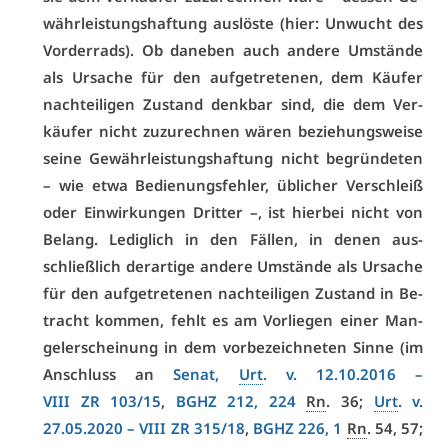
währ­leis­tungs­haf­tung aus­lös­te (hier: Un­wucht des
Vor­der­rads). Ob da­ne­ben auch an­de­re Um­stän­de
als Ur­sa­che für den auf­ge­tre­te­nen, dem Käu­fer
nach­tei­li­gen Zu­stand denk­bar sind, die dem Ver­
käu­fer nicht zu­zu­rech­nen wä­ren be­zie­hungs­wei­se
sei­ne Ge­währ­leis­tungs­haf­tung nicht be­grün­de­ten
– wie et­wa Be­die­nungs­feh­ler, üb­li­cher Ver­schleiß
oder Ein­wir­kun­gen Drit­ter –, ist hier­bei nicht von
Be­lang. Le­dig­lich in den Fäl­len, in de­nen aus­
schließ­lich der­ar­ti­ge an­de­re Um­stän­de als Ur­sa­che
für den auf­ge­tre­te­nen nach­tei­li­gen Zu­stand in Be­
tracht kom­men, fehlt es am Vor­lie­gen ei­ner Man­
gel­er­schei­nung in dem vor­be­zeich­ne­ten Sin­ne (im
An­schluss an
Se­nat,
Urt
. v. 12.10.2016 –
VI­II ZR 103/15
,
BGHZ 212, 224
Rn
. 36;
Urt
. v.
27.05.2020 –
VI­II ZR 315/18
,
BGHZ 226, 1
Rn
. 54, 57;