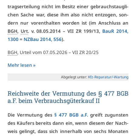
trags­er­tei­lung nicht im Be­sitz ei­ner ge­brauchs­taug­li­
chen Sa­che war, die­se ihm al­so nicht ent­zo­gen, son­
dern nur vor­ent­hal­ten wor­den ist (im An­schluss an
BGH
,
Urt
. v. 08.05.2014 –
VII ZR 199/13
,
BauR 2014,
1300
=
NZ­Bau 2014, 556
).
BGH
, Ur­teil vom 07.05.2026 –
VII ZR 20/25
Mehr le­sen »
Ab­ge­legt un­ter:
Kfz-Re­pa­ra­tur/-War­tung
Reich­wei­te der Ver­mu­tung des § 477 BGB
a.F. beim Ver­brauchs­gü­ter­kauf II
Die Ver­mu­tung des
§ 477 BGB a.F.
greift zu­guns­ten
des Käu­fers be­reits dann ein, wenn die­sem der Nach­
weis ge­lingt, dass sich in­ner­halb von sechs Mo­na­ten