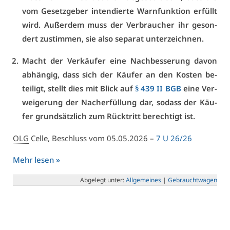
vom Ge­setz­ge­ber in­ten­dier­te Warn­funk­ti­on er­füllt
wird. Au­ßer­dem muss der Ver­brau­cher ihr ge­son­
dert zu­stim­men, sie al­so se­pa­rat un­ter­zeich­nen.
Macht der Ver­käu­fer ei­ne Nach­bes­se­rung da­von
ab­hän­gig, dass sich der Käu­fer an den Kos­ten be­
tei­ligt, stellt dies mit Blick auf
§ 439 II BGB
ei­ne Ver­
wei­ge­rung der Nach­er­fül­lung dar, so­dass der Käu­
fer grund­sätz­lich zum Rück­tritt be­rech­tigt ist.
OLG
Cel­le, Be­schluss vom 05.05.2026 –
7 U 26/26
Mehr le­sen »
Ab­ge­legt un­ter:
All­ge­mei­nes
|
Ge­braucht­wa­gen