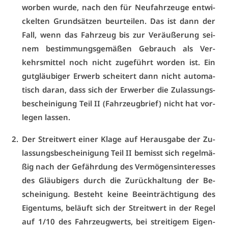
wor­ben wur­de, nach den für Neu­fahr­zeu­ge ent­wi­
ckel­ten Grund­sät­zen be­ur­tei­len. Das ist dann der
Fall, wenn das Fahr­zeug bis zur Ver­äu­ße­rung sei­
nem be­stim­mungs­ge­mä­ßen Ge­brauch als Ver­
kehrs­mit­tel noch nicht zu­ge­führt wor­den ist. Ein
gut­gläu­bi­ger Er­werb schei­tert dann nicht au­to­ma­
tisch dar­an, dass sich der Er­wer­ber die Zu­las­sungs­
be­schei­ni­gung Teil II (Fahr­zeug­brief) nicht hat vor­
le­gen las­sen.
Der Streit­wert ei­ner Kla­ge auf Her­aus­ga­be der Zu­
las­sungs­be­schei­ni­gung Teil II be­misst sich re­gel­mä­
ßig nach der Ge­fähr­dung des Ver­mö­gens­in­ter­es­ses
des Gläu­bi­gers durch die Zu­rück­hal­tung der Be­
schei­ni­gung. Be­steht kei­ne Be­ein­träch­ti­gung des
Ei­gen­tums, be­läuft sich der Streit­wert in der Re­gel
auf 1/10 des Fahr­zeug­werts, bei strei­ti­gem Ei­gen­