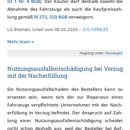
III 1 Nr. 4 BGB
). Der Käu­fer darf des­halb so­wohl die
Ab­nah­me des Fahr­zeugs als auch die Kauf­preis­zah­
lung ge­mäß
§§ 273
,
320 BGB
ver­wei­gern.
LG Bre­men, Ur­teil vom 08.05.2026 –
3 O 1094/25
Mehr le­sen »
Ab­ge­legt un­ter:
Neu­wa­gen
Nut­zungs­aus­fall­ent­schä­di­gung bei Ver­zug
mit der Nach­er­fül­lung
Ein Nut­zungs­aus­fall­scha­den des Be­stel­lers kann zu
er­set­zen sein, wenn sich der zur Re­pa­ra­tur ei­nes
Fahr­zeugs ver­pflich­te­te Un­ter­neh­mer mit der Nach­
er­fül­lung in Ver­zug be­fin­det. Der An­spruch auf Zah­
lung ei­ner Nut­zungs­aus­fall­ent­schä­di­gung schei­det
nicht schon des­halb aus, weil der Be­stel­ler bei Auf­