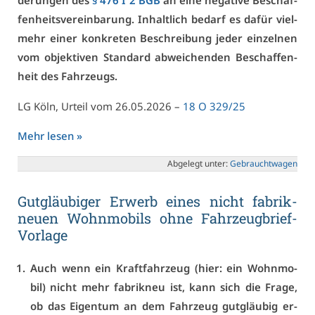
de­run­gen des
§ 476 I 2 BGB
an ei­ne ne­ga­ti­ve Be­schaf­
fen­heits­ver­ein­ba­rung. In­halt­lich be­darf es da­für viel­
mehr ei­ner kon­kre­ten Be­schrei­bung je­der ein­zel­nen
vom ob­jek­ti­ven Stan­dard ab­wei­chen­den Be­schaf­fen­
heit des Fahr­zeugs.
LG Köln, Ur­teil vom 26.05.2026 –
18 O 329/25
Mehr le­sen »
Ab­ge­legt un­ter:
Ge­braucht­wa­gen
Gut­gläu­bi­ger Er­werb ei­nes nicht fa­brik­
neu­en Wohn­mo­bils oh­ne Fahr­zeug­brief-
Vor­la­ge
Auch wenn ein Kraft­fahr­zeug (hier: ein Wohn­mo­
bil) nicht mehr fa­brik­neu ist, kann sich die Fra­ge,
ob das Ei­gen­tum an dem Fahr­zeug gut­gläu­big er­