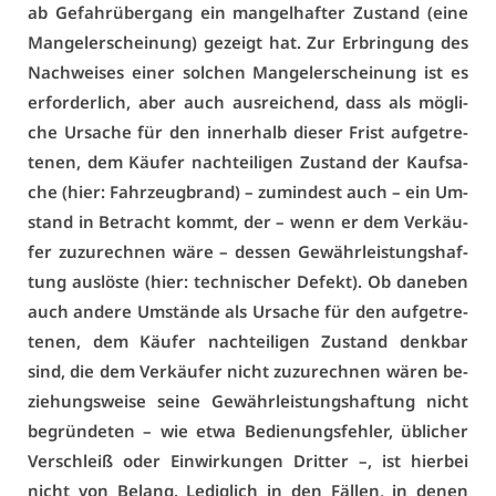
ab Ge­fahr­über­gang ein man­gel­haf­ter Zu­stand (ei­ne
Man­gel­er­schei­nung) ge­zeigt hat. Zur Er­brin­gung des
Nach­wei­ses ei­ner sol­chen Man­gel­er­schei­nung ist es
er­for­der­lich, aber auch aus­rei­chend, dass als mög­li­
che Ur­sa­che für den in­ner­halb die­ser Frist auf­ge­tre­
te­nen, dem Käu­fer nach­tei­li­gen Zu­stand der Kauf­sa­
che (hier: Fahr­zeug­brand) – zu­min­dest auch – ein Um­
stand in Be­tracht kommt, der – wenn er dem Ver­käu­
fer zu­zu­rech­nen wä­re – des­sen Ge­währ­leis­tungs­haf­
tung aus­lös­te (hier: tech­ni­scher De­fekt). Ob da­ne­ben
auch an­de­re Um­stän­de als Ur­sa­che für den auf­ge­tre­
te­nen, dem Käu­fer nach­tei­li­gen Zu­stand denk­bar
sind, die dem Ver­käu­fer nicht zu­zu­rech­nen wä­ren be­
zie­hungs­wei­se sei­ne Ge­währ­leis­tungs­haf­tung nicht
be­grün­de­ten – wie et­wa Be­die­nungs­feh­ler, üb­li­cher
Ver­schleiß oder Ein­wir­kun­gen Drit­ter –, ist hier­bei
nicht von Be­lang. Le­dig­lich in den Fäl­len, in de­nen