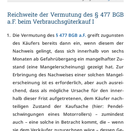
Reich­wei­te der Ver­mu­tung des § 477 BGB
a.F. beim Ver­brauchs­gü­ter­kauf I
Die Ver­mu­tung des
§ 477 BGB a.F.
greift zu­guns­ten
des Käu­fers be­reits dann ein, wenn die­sem der
Nach­weis ge­lingt, dass sich in­ner­halb von sechs
Mo­na­ten ab Ge­fahr­über­gang ein man­gel­haf­ter Zu­
stand (ei­ne Man­gel­er­schei­nung) ge­zeigt hat. Zur
Er­brin­gung des Nach­wei­ses ei­ner sol­chen Man­gel­
er­schei­nung ist es er­for­der­lich, aber auch aus­rei­
chend, dass als mög­li­che Ur­sa­che für den in­ner­
halb die­ser Frist auf­ge­tre­te­nen, dem Käu­fer nach­
tei­li­gen Zu­stand der Kauf­sa­che (hier: Pen­del­
schwin­gun­gen ei­nes Mo­tor­rol­lers) – zu­min­dest
auch – ei­ne sol­che in Be­tracht kommt, die – wenn
sie dem Ver­käu­fer zu­zu­rech­nen wä­re – des­sen Ge­