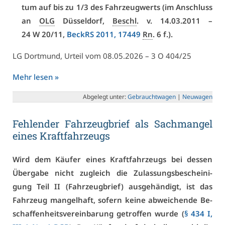
tum auf bis zu 1/3 des Fahr­zeug­werts (im An­schluss
an
OLG
Düs­sel­dorf,
Beschl
. v. 14.03.2011 –
24 W 20/11,
BeckRS 2011, 17449
Rn
. 6 f.).
LG Dort­mund, Ur­teil vom 08.05.2026 – 3 O 404/25
Mehr le­sen »
Ab­ge­legt un­ter:
Ge­braucht­wa­gen
|
Neu­wa­gen
Feh­len­der Fahr­zeug­brief als Sach­man­gel
ei­nes Kraft­fahr­zeugs
Wird dem Käu­fer ei­nes Kraft­fahr­zeugs bei des­sen
Über­ga­be nicht zu­gleich die Zu­las­sungs­be­schei­ni­
gung Teil II (Fahr­zeug­brief) aus­ge­hän­digt, ist das
Fahr­zeug man­gel­haft, so­fern kei­ne ab­wei­chen­de Be­
schaf­fen­heits­ver­ein­ba­rung ge­trof­fen wur­de (
§ 434 I,