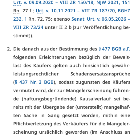
Urt
. v. 09.09.2020 –
VI­II ZR 150/18
,
NJW 2021, 151
Rn
. 27 f.;
Urt
. v. 10.11.2021 –
VI­II ZR 187/20
,
BGHZ
232, 1
Rn
. 72, 75; eben­so
Se­nat,
Urt
. v. 06.05.2026 –
VI­II ZR 73/24
un­ter II 2 b [zur Ver­öf­fent­li­chung be­
stimmt]).
Die da­nach aus der Be­stim­mung des
§ 477 BGB a.F.
fol­gen­den Er­leich­te­run­gen be­züg­lich der Be­weis­
last des Käu­fers gel­ten auch hin­sicht­lich ge­währ­
leis­tungs­recht­li­cher Scha­dens­er­satz­an­sprü­che
(
§ 437 Nr. 3 BGB
), so­dass zu­guns­ten des Käu­fers
ver­mu­tet wird, der zur Man­gel­er­schei­nung füh­ren­
de (haf­tungs­be­grün­den­de) Kau­sal­ver­lauf sei be­
reits mit der Über­ga­be der (un­ter­stellt) man­gel­haf­
ten Sa­che in Gang ge­setzt wor­den, mit­hin ei­ne
Pflicht­ver­let­zung des Ver­käu­fers für die Man­gel­er­
schei­nung ur­säch­lich ge­wor­den (im An­schluss an