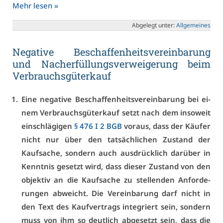
Mehr le­sen »
Ab­ge­legt un­ter:
All­ge­mei­nes
Ne­ga­ti­ve Be­schaf­fen­heits­ver­ein­ba­rung
und Nach­er­fül­lungs­ver­wei­ge­rung beim
Ver­brauchs­gü­ter­kauf
Ei­ne ne­ga­ti­ve Be­schaf­fen­heits­ver­ein­ba­rung bei ei­
nem Ver­brauchs­gü­ter­kauf setzt nach dem in­so­weit
ein­schlä­gi­gen
§ 476 I 2 BGB
vor­aus, dass der Käu­fer
nicht nur über den tat­säch­li­chen Zu­stand der
Kauf­sa­che, son­dern auch aus­drück­lich dar­über in
Kennt­nis ge­setzt wird, dass die­ser Zu­stand von den
ob­jek­tiv an die Kauf­sa­che zu stel­len­den An­for­de­
run­gen ab­weicht. Die Ver­ein­ba­rung darf nicht in
den Text des Kauf­ver­trags in­te­griert sein, son­dern
muss von ihm so deut­lich ab­ge­setzt sein, dass die