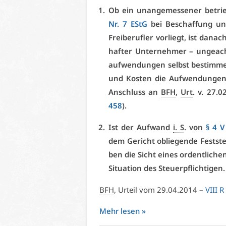
Ob ein un­an­ge­mes­se­ner be­trieb
Nr. 7 EStG
bei Be­schaf­fung und
Frei­be­ruf­ler vor­liegt, ist da­na
haf­ter Un­ter­neh­mer – un­ge­ac
auf­wen­dun­gen selbst be­stim­men
und Kos­ten die Auf­wen­dun­gen
An­schluss an
BFH
,
Urt
. v. 27.
458
).
Ist der Auf­wand
i. S
. von
§ 4 V
dem Ge­richt ob­lie­gen­de Fest­ste
ben die Sicht ei­nes or­dent­li­che
Si­tua­ti­on des Steu­er­pflich­ti­gen.
BFH
, Ur­teil vom 29.04.2014 –
VI­II 
Mehr le­sen »