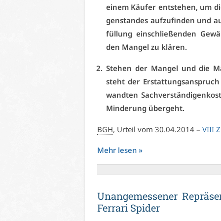
ei­nem Käu­fer ent­ste­hen, um di
gen­stan­des auf­zu­fin­den und au
fül­lung ein­schlie­ßen­den Ge­wäh
den Man­gel zu klä­ren.
Ste­hen der Man­gel und die Man­g
steht der Er­stat­tungs­an­spruc
wand­ten Sach­ver­stän­di­gen­k
Min­de­rung über­geht.
BGH
, Ur­teil vom 30.04.2014 –
VI­II
Mehr le­sen »
Un­an­ge­mes­se­ner Re­prä­sen
Fer­ra­ri Spi­der