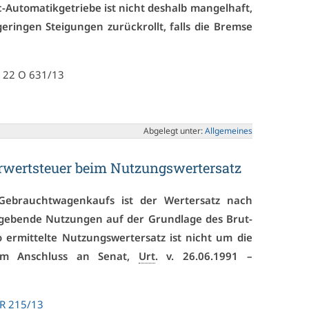
-Au­to­ma­tik­ge­trie­be ist nicht des­halb man­gel­haft,
­rin­gen Stei­gun­gen zu­rück­rollt, falls die Brem­se
– 22 O 631/13
Ab­ge­legt un­ter:
All­ge­mei­nes
­wert­steu­er beim Nut­zungs­wert­er­satz
Ge­braucht­wa­gen­kaufs ist der Wert­er­satz nach
­ge­ben­de Nut­zun­gen auf der Grund­la­ge des Brut­
 er­mit­tel­te Nut­zungs­wert­er­satz ist nicht um die
(im An­schluss an Se­nat,
Urt
. v. 26.06.1991 –
 ZR 215/13