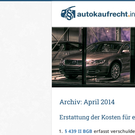
Ar­chiv:
April 2014
Er­stat­tung der Kos­ten für e
§ 439 II BGB
er­fasst ver­schul­de