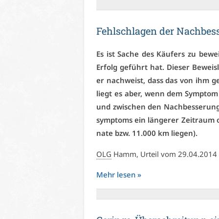
Fehl­schla­gen der Nach­bes­
Es ist Sa­che des Käu­fers zu be­we
Er­folg ge­führt hat. Die­ser Be­weis
er nach­weist, dass das von ihm ge­r
liegt es aber, wenn dem Sym­ptom ve
und zwi­schen den Nach­bes­se­rungs
sym­ptoms ein län­ge­rer Zeit­raum o
na­te bzw. 11.000 km lie­gen).
OLG
Hamm, Ur­teil vom 29.04.2014 
Mehr le­sen »