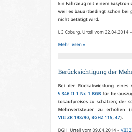
Ein Fahr­zeug mit ei­nem Ea­sy­tro­nic
weil es bau­art­be­dingt schon bei ge
nicht be­tä­tigt wird.
LG Co­burg, Ur­teil vom 22.04.2014 
Mehr le­sen »
Be­rück­sich­ti­gung der Mehr
Bei der Rück­ab­wick­lung ei­nes 
§ 346 II 1 Nr. 1 BGB
für her­aus­zu
to­kauf­prei­ses zu schät­zen; der so
Mehr­wert­steu­er zu er­hö­hen 
VI­II ZR 198/90
,
BGHZ 115, 47
).
BGH
, Ur­teil vom 09.04.2014 –
VI­II