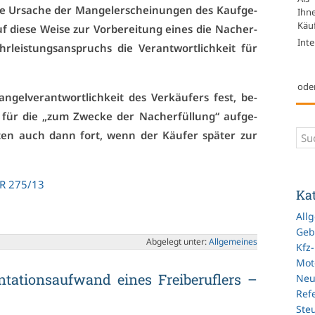
e Ur­sa­che der Man­gel­er­schei­nun­gen des Kauf­ge­
Ihn
Käuf
f die­se Wei­se zur Vor­be­rei­tung ei­nes die Nach­er­
Inte
r­leis­tungs­an­spruchs die Ver­ant­wort­lich­keit für
ode
el­ver­ant­wort­lich­keit des Ver­käu­fers fest, be­
h für die „zum Zwe­cke der Nach­er­fül­lung“ auf­ge­
os­ten auch dann fort, wenn der Käu­fer spä­ter zur
 ZR 275/13
Ka
All
Geb
Ab­ge­legt un­ter:
All­ge­mei­nes
Kfz
Mot
­ta­ti­ons­auf­wand ei­nes Frei­be­ruf­lers –
Ne
Refe
Ste