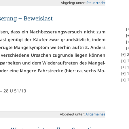
Ab­ge­legt un­ter:
Steu­er­recht
se­rung – Be­weis­last
i­sen, dass ein Nach­bes­se­rungs­ver­such nicht zum
­last ge­nügt der Käu­fer zwar grund­sätz­lich, in­dem
üg­te Man­gel­sym­ptom wei­ter­hin auf­tritt. An­ders
2
r­schie­de­ne Ur­sa­chen zu­grun­de lie­gen kön­nen
1
­ar­bei­ten und dem Wie­der­auf­tre­ten des Man­gel­
1
der ei­ne län­ge­re Fahr­stre­cke (hier: ca. sechs Mo­
1
1
– 28 U 51/13
Ab­ge­legt un­ter:
All­ge­mei­nes