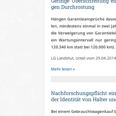
Ge­rin­ge Über­schrei­tung ei
gen Durch­ros­tung
Hän­gen Ga­ran­tie­an­sprü­che da­vo
len, min­des­tens ein­mal in zwei Jah
die Ver­wei­ge­rung von Ga­ran­tie­
ein War­tungs­in­ter­vall nur ge­ring
120.340 km statt bei 120.000 km).
LG Lands­hut, Ur­teil vom 29.04.20
Mehr le­sen »
Nach­for­schungs­pflicht ei­
der Iden­ti­tät von Hal­ter un
Bei ei­nem Ge­braucht­wa­gen­kauf b