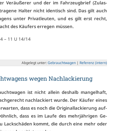
r Ver­äu­ße­rer und der im Fahr­zeug­brief (Zu­las­
e­tra­ge­ne Hal­ter nicht iden­tisch sind. Das gilt auch
gens un­ter Pri­vat­leu­ten, und es gilt erst recht,
acht des Käu­fers er­re­gen müs­sen.
14 – 11 U 14/14
Ab­ge­legt un­ter:
Ge­braucht­wa­gen
|
Re­fe­renz (in­tern)
cht­wa­gens we­gen Nachla­ckie­rung
aucht­wa­gen ist nicht al­lein des­halb man­gel­haft,
fach­ge­recht nachla­ckiert wur­de. Der Käu­fer ei­nes
war­ten, dass es noch die Ori­gi­nal­la­ckie­rung auf­
öhn­lich, dass es im Lau­fe des mehr­jäh­ri­gen Ge­
 zu Lack­schä­den kommt, die durch ei­ne mehr oder