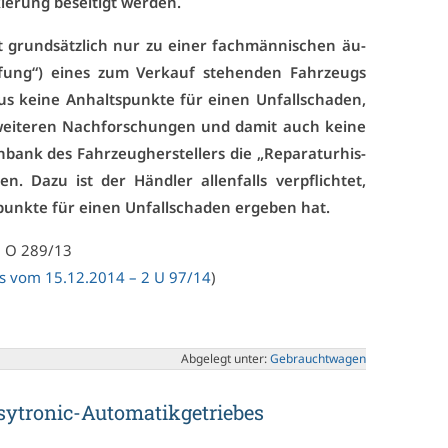
ie­rung be­sei­tigt wer­den.
t grund­sätz­lich nur zu ei­ner fach­män­ni­schen äu­
rü­fung“) ei­nes zum Ver­kauf ste­hen­den Fahr­zeugs
aus kei­ne An­halts­punk­te für ei­nen Un­fall­scha­den,
wei­te­ren Nach­for­schun­gen und da­mit auch kei­ne
n­bank des Fahr­zeug­her­stel­lers die „Re­pa­ra­tur­his­
en. Da­zu ist der Händ­ler al­len­falls ver­pflich­tet,
unk­te für ei­nen Un­fall­scha­den er­ge­ben hat.
 3 O 289/13
s vom 15.12.2014 – 2 U 97/14
)
Ab­ge­legt un­ter:
Ge­braucht­wa­gen
­tro­nic-Au­to­ma­tik­ge­trie­bes