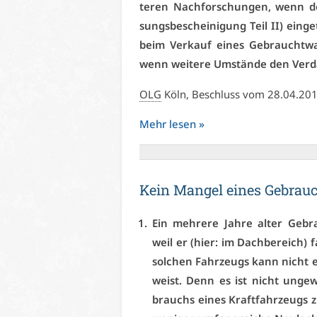
te­ren Nach­for­schun­gen, wenn de
sungs­be­schei­ni­gung Teil II) ein­g
beim Ver­kauf ei­nes Ge­braucht­wa­
wenn wei­te­re Um­stän­de den Ver­d
OLG
Köln, Be­schluss vom 28.04.20
Mehr le­sen »
Kein Man­gel ei­nes Ge­brau
Ein meh­re­re Jah­re al­ter Ge­br
weil er (hier: im Dach­be­reich) 
sol­chen Fahr­zeugs kann nicht er­
weist. Denn es ist nicht un­ge­w
brauchs ei­nes Kraft­fahr­zeugs