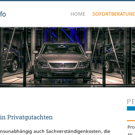
HOME
SOFORTBERATUN
in Pri­vat­gut­ach­ten
Pro
ns­un­ab­hän­gig auch Sach­ver­stän­di­gen­kos­ten, die
Als