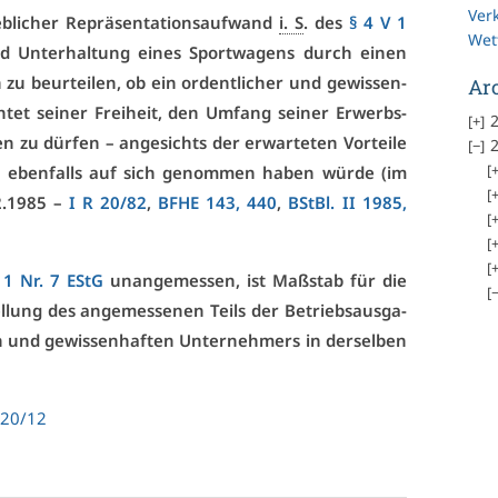
Ver
­li­cher Re­prä­sen­ta­ti­ons­auf­wand
i. S
. des
§ 4 V 1
Wet
 Un­ter­hal­tung ei­nes Sport­wa­gens durch ei­nen
ch zu be­ur­tei­len, ob ein or­dent­li­cher und ge­wis­sen­
Ar
h­tet sei­ner Frei­heit, den Um­fang sei­ner Er­werbs­
2
 zu dür­fen – an­ge­sichts der er­war­te­ten Vor­tei­le
2
 eben­falls auf sich ge­nom­men ha­ben wür­de (im
02.1985 –
I R 20/82
,
BFHE 143, 440
,
BSt­Bl. II 1985,
 1 Nr. 7 EStG
un­an­ge­mes­sen, ist Maß­stab für die
l­lung des an­ge­mes­se­nen Teils der Be­triebs­aus­ga­
n und ge­wis­sen­haf­ten Un­ter­neh­mers in der­sel­ben
R 20/12