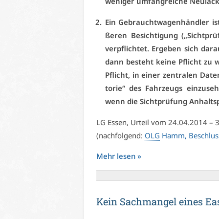
we­ni­ger um­fang­rei­che Neu­la­ck
Ein Ge­braucht­wa­gen­händ­ler is
ße­ren Be­sich­ti­gung („Sicht­p
ver­pflich­tet. Er­ge­ben sich dar­
dann be­steht kei­ne Pflicht zu 
Pflicht, in ei­ner zen­tra­len Da­te
to­rie“ des Fahr­zeugs ein­zu­se­h
wenn die Sicht­prü­fung An­halts­p
LG Es­sen, Ur­teil vom 24.04.2014 –
(nach­fol­gend:
OLG
Hamm, Be­schlus
Mehr le­sen »
Kein Sach­man­gel ei­nes Ea­sy