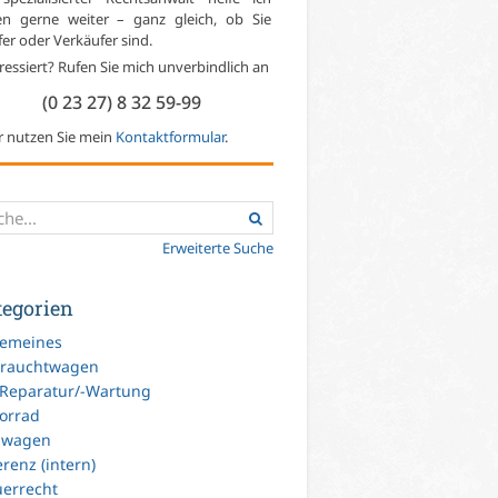
en gerne weiter – ganz gleich, ob Sie
er oder Verkäufer sind.
ressiert? Rufen Sie mich unverbindlich an
(0 23 27) 8 32 59-99
r nutzen Sie mein
Kontaktformular
.
Erweiterte Suche
tegorien
gemeines
rauchtwagen
-Reparatur/-Wartung
orrad
uwagen
renz (intern)
uerrecht