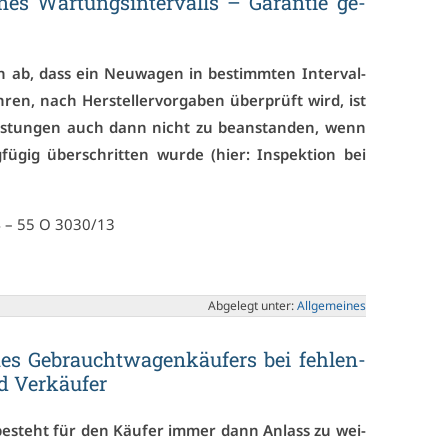
­nes War­tungs­in­ter­valls – Ga­ran­tie ge­
n ab, dass ein Neu­wa­gen in be­stimm­ten In­ter­val­
­ren, nach Her­stel­ler­vor­ga­ben über­prüft wird, ist
leis­tun­gen auch dann nicht zu be­an­stan­den, wenn
­fü­gig über­schrit­ten wur­de (hier: In­spek­ti­on bei
14 – 55 O 3030/13
Ab­ge­legt un­ter:
All­ge­mei­nes
nes Ge­braucht­wa­gen­käu­fers bei feh­len­
d Ver­käu­fer
e­steht für den Käu­fer im­mer dann An­lass zu wei­