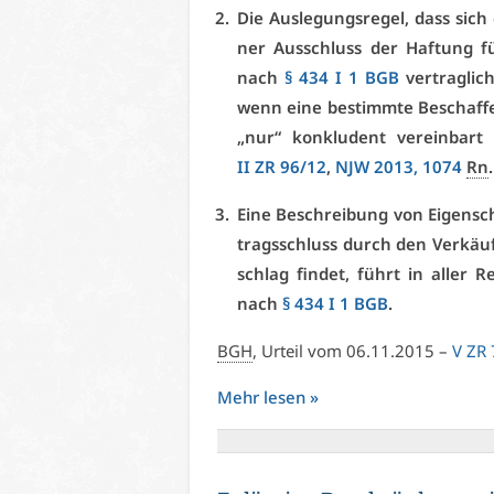
Die Aus­le­gungs­re­gel, dass sich 
ner Aus­schluss der Haf­tung fü
nach
§ 434 I 1 BGB
ver­trag­lich
wenn ei­ne be­stimm­te Be­schaf­f
„nur“ kon­klu­dent ver­ein­bart
II ZR 96/12
,
NJW 2013, 1074
Rn
Ei­ne Be­schrei­bung von Ei­gen­s
trags­schluss durch den Ver­käu­fer
schlag fin­det, führt in al­ler Re
nach
§ 434 I 1 BGB
.
BGH
, Ur­teil vom 06.11.2015 –
V ZR
Mehr le­sen »