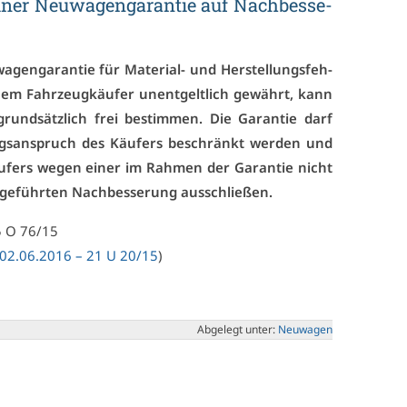
i­ner Neu­wa­gen­ga­ran­tie auf Nach­bes­se­
­gen­ga­ran­tie für Ma­te­ri­al- und Her­stel­lungs­feh­
i­nem Fahr­zeug­käu­fer un­ent­gelt­lich ge­währt, kann
 grund­sätz­lich frei be­stim­men. Die Ga­ran­tie darf
ngs­an­spruch des Käu­fers be­schränkt wer­den und
äu­fers we­gen ei­ner im Rah­men der Ga­ran­tie nicht
e­führ­ten Nach­bes­se­rung aus­schlie­ßen.
5 O 76/15
m 02.06.2016 – 21 U 20/15
)
Ab­ge­legt un­ter:
Neu­wa­gen