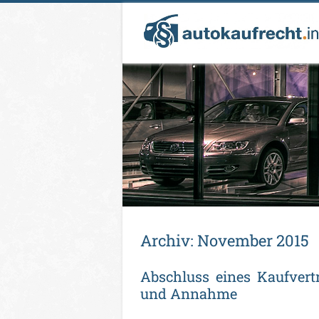
Ar­chiv:
No­vem­ber 2015
Ab­schluss ei­nes Kauf­ver­
und An­nah­me