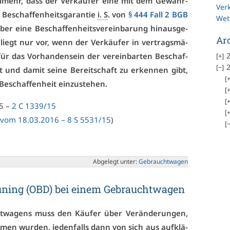
viel­mehr, dass der Ver­käu­fer ei­ne mit dem Ge­währ­
Ver
 Be­schaf­fen­heits­ga­ran­tie
i. S
. von
§ 444 Fall 2 BGB
Wet
r ei­ne Be­schaf­fen­heits­ver­ein­ba­rung hin­aus­ge­
Ar
e liegt nur vor, wenn der Ver­käu­fer in ver­trags­mä­
2
ür das Vor­han­den­sein der ver­ein­bar­ten Be­schaf­
2
 und da­mit sei­ne Be­reit­schaft zu er­ken­nen gibt,
Be­schaf­fen­heit ein­zu­ste­hen.
15 –
2 C 1339/15
il vom 18.03.2016 – 8 S 5531/15
)
Ab­ge­legt un­ter:
Ge­braucht­wa­gen
u­ning (OBD) bei ei­nem Ge­braucht­wa­gen
ht­wa­gens muss den Käu­fer über Ver­än­de­run­gen,
men wur­den, je­den­falls dann von sich aus auf­klä­