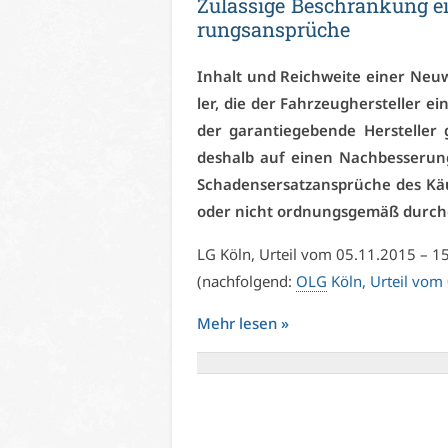
Zu­läs­si­ge Be­schrän­kung e
rungs­an­sprü­che
In­halt und Reich­wei­te ei­ner Neu­wa
ler, die der Fahr­zeug­her­stel­ler e
der ga­ran­tie­ge­ben­de Her­stel­ler
des­halb auf ei­nen Nach­bes­se­ru
Scha­dens­er­satz­an­sprü­che des K
oder nicht ord­nungs­ge­mäß durch­g
LG Köln, Ur­teil vom 05.11.2015 – 1
(nach­fol­gend:
OLG
Köln, Ur­teil vo
Mehr le­sen »