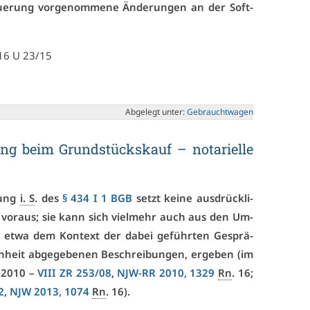
eue­rung vor­ge­nom­me­ne Än­de­run­gen an der Soft­
 16 U 23/15
Ab­ge­legt un­ter:
Ge­braucht­wa­gen
rung beim Grund­stücks­kauf – no­ta­ri­el­le
­rung
i. S
. des
§ 434 I 1 BGB
setzt kei­ne aus­drück­li­
en vor­aus; sie kann sich viel­mehr auch aus den Um­
, et­wa dem Kon­text der da­bei ge­führ­ten Ge­sprä­
­heit ab­ge­ge­be­nen Be­schrei­bun­gen, er­ge­ben (im
3.2010 –
VI­II ZR 253/08
,
NJW-RR 2010, 1329
Rn
. 16;
2
,
NJW 2013, 1074
Rn
. 16).