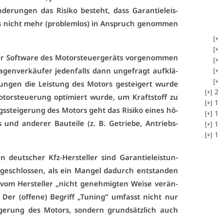
­run­gen das Ri­si­ko be­steht, dass Ga­ran­tie­leis­
rs nicht mehr (pro­blem­los) in An­spruch ge­nom­men
r Soft­ware des Mo­tor­steu­er­ge­räts vor­ge­nom­men
en­ver­käu­fer je­den­falls dann un­ge­fragt auf­klä­
n­gen die Leis­tung des Mo­tors ge­stei­gert wur­de
2
o­tor­steue­rung op­ti­miert wur­de, um Kraft­stoff zu
1
s­stei­ge­rung des Mo­tors geht das Ri­si­ko ei­nes hö­
1
und an­de­rer Bau­tei­le (z. B. Ge­trie­be, An­triebs­
1
1
 deut­scher Kfz-Her­stel­ler sind Ga­ran­tie­leis­tun­
us­ge­schlos­sen, als ein Man­gel da­durch ent­stan­den
 vom Her­stel­ler „nicht ge­neh­mig­ten Wei­se ver­än­
. Der (of­fe­ne) Be­griff „Tu­ning“ um­fasst nicht nur
­ge­rung des Mo­tors, son­dern grund­sätz­lich auch