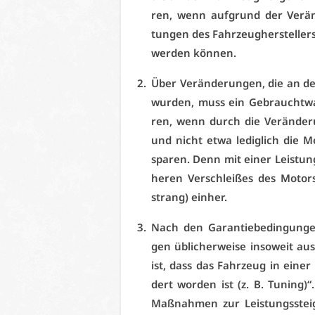
ren, wenn auf­grund der Ver­än­de
tun­gen des Fahr­zeug­her­stel­le
wer­den kön­nen.
Über Ver­än­de­run­gen, die an de
wur­den, muss ein Ge­braucht­wa­g
ren, wenn durch die Ver­än­de­ru
und nicht et­wa le­dig­lich die M
spa­ren. Denn mit ei­ner Leis­tung
he­ren Ver­schlei­ßes des Mo­tors 
strang) ein­her.
Nach den Ga­ran­tie­be­din­gun­gen
gen üb­li­cher­wei­se in­so­weit a
ist, dass das Fahr­zeug in ei­ner
dert wor­den ist (z. B. Tu­ning)“
Maß­nah­men zur Leis­tungs­stei