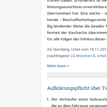
trof­fen ha­ben. Er­for­der­lich ist 
leis­tungs­aus­schluss un­ver­ein­ba­re
über­nom­men hat. Ei­ne sol­che – übe
hen­de – Be­schaf­fen­heits­ga­ran­ti
ßig bin­den­der Wei­se die Ge­währ f
fen­heit der Kauf­sa­che über­nimmt
für al­le Fol­gen des Feh­lens die­ser 
AG Starn­berg, Ur­teil vom 18.11.20
(nach­fol­gend:
LG Mün­chen II, Ur­te
Mehr le­sen »
Auf­klä­rungs­pflicht über T
Der Ver­käu­fer ei­nes Ge­brauc
die an dem Fahr­zeug vor­ge­nom­