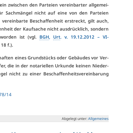
ein zwi­schen den Par­tei­en ver­ein­bar­ter all­ge­mei­
r Sach­män­gel nicht auf ei­ne von den Par­tei­en
 ver­ein­bar­te Be­schaf­fen­heit er­streckt, gilt auch,
en­heit der Kauf­sa­che nicht aus­drück­lich, son­dern
 wor­den ist (vgl.
BGH
,
Urt
. v. 19.12.2012 – VI­
. 18 f.).
chaf­ten ei­nes Grund­stücks oder Ge­bäu­des vor Ver­
, die in der no­ta­ri­el­len Ur­kun­de kei­nen Nie­der­
­gel nicht zu ei­ner Be­schaf­fen­heits­ver­ein­ba­rung
 78/14
Ab­ge­legt un­ter:
All­ge­mei­nes