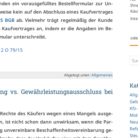
en ein vor­aus­ge­füll­tes Be­stell­for­mu­lar zur Un­
Ihn
Käuf
er­wei­se kein auf den Ab­schluss ei­nes Kauf­ver­tra­ges
Inte
45 BGB
ab. Viel­mehr trägt re­gel­mä­ßig der Kun­de
Kauf­ver­tra­ges an, in­dem er die An­ga­ben im Be­
mu­lar un­ter­schreibt.
ode
12 O 79/15
Ab­ge­legt un­ter:
All­ge­mei­nes
Ka
­rung vs. Ge­währ­leis­tungs­aus­schluss bei
All
Geb
Kfz
e Rech­te des Käu­fers we­gen ei­nes Man­gels aus­ge­
Mot
n, ist nicht schon dann un­wirk­sam, wenn die Par­
Ne
Refe
g un­ver­ein­ba­re Be­schaf­fen­heits­ver­ein­ba­rung ge­
Ste