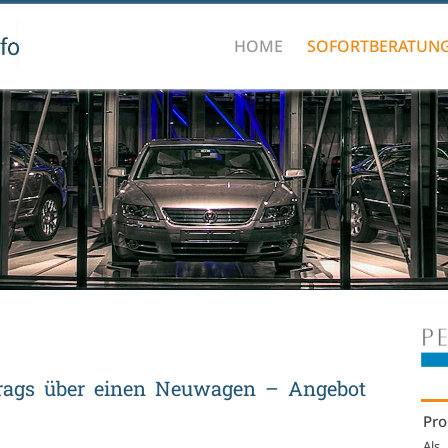
HOME
SOFORTBERATUN
trags über ei­nen Neu­wa­gen – An­ge­bot
Pro
Als