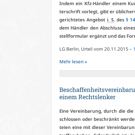
In­dem ein Kfz-Händ­ler ei­nem Kun­d
ter­schrift vor­legt, gibt er üb­li­ch
ge­rich­te­tes An­ge­bot
i. S
. des
§ 1
dem Händ­ler den Ab­schluss ei­nes 
stell­for­mu­lar er­gänzt und das For­
LG Ber­lin, Ur­teil vom 20.11.2015 –
Mehr le­sen »
Be­schaf­fen­heits­ver­ein­ba
ei­nem Rechts­len­ker
Ei­ne Ver­ein­ba­rung, durch die di
schlos­sen oder be­schränkt wer­de
tei­en ei­ne mit die­ser Ver­ein­ba­run