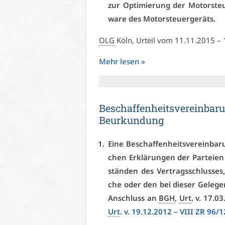
zur Op­ti­mie­rung der Mo­tor­st
ware des Mo­tor­steu­er­ge­räts.
OLG
Köln, Ur­teil vom 11.11.2015 –
Mehr le­sen »
Be­schaf­fen­heits­ver­ein­ba­
Be­ur­kun­dung
Ei­ne Be­schaf­fen­heits­ver­ein­ba
chen Er­klä­run­gen der Par­tei­
stän­den des Ver­trags­schlus­ses
che oder den bei die­ser Ge­le­gen
An­schluss an
BGH
,
Urt
. v. 17.0
Urt
. v. 19.12.2012 – VI­II ZR 96/1