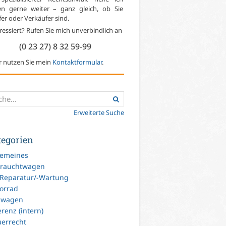
en gerne weiter – ganz gleich, ob Sie
er oder Verkäufer sind.
ressiert? Rufen Sie mich unverbindlich an
(0 23 27) 8 32 59-99
r nutzen Sie mein
Kontaktformular
.
Erweiterte Suche
tegorien
gemeines
rauchtwagen
-Reparatur/-Wartung
orrad
uwagen
renz (intern)
uerrecht