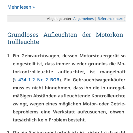
Mehr le­sen »
Ab­ge­legt un­ter:
All­ge­mei­nes
|
Re­fe­renz (in­tern)
Grund­lo­ses Auf­leuch­ten der Mo­tor­kon­
troll­leuch­te
Ein Ge­braucht­wa­gen, des­sen Mo­tor­steu­er­ge­rät so
ein­ge­stellt ist, dass im­mer wie­der grund­los die Mo­
tor­kon­troll­leuch­te auf­leuch­tet, ist man­gel­haft
(
§ 434 I 2 Nr. 2 BGB
). Ein Ge­braucht­wa­gen­käu­fer
muss es nicht hin­neh­men, dass ihn die in un­re­gel­
mä­ßi­gen Ab­stän­den auf­leuch­ten­de Kon­troll­leuch­te
zwingt, we­gen ei­nes mög­li­chen Mo­tor- oder Ge­trie­
be­pro­blems ei­ne Werk­statt auf­zu­su­chen, ob­wohl
tat­säch­lich kein Pro­blem be­steht.
Ob ein Sach­man­gel er­heb­lich ist, rich­tet sich nicht