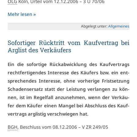
OLG
Köln, Ur­teil vom 12.12.2006 – 3 U 70/06
Mehr le­sen »
Ab­ge­legt un­ter:
All­ge­mei­nes
So­for­ti­ger Rück­tritt vom Kauf­ver­trag bei
Arg­list des Ver­käu­fers
Ein die so­for­ti­ge Rück­ab­wick­lung des Kauf­ver­trags
recht­fer­ti­gen­des In­ter­es­se des Käu­fers bzw. ein ent­
spre­chen­des In­ter­es­se, oh­ne vor­he­ri­ge Frist­set­zung
Scha­dens­er­satz statt der Leis­tung ver­lan­gen zu kön­
nen, ist im Re­gel­fall an­zu­neh­men, wenn der Ver­käu­
fer dem Käu­fer ei­nen Man­gel bei Ab­schluss des Kauf­
ver­trags arg­lis­tig ver­schwie­gen hat.
BGH
, Be­schluss vom 08.12.2006 –
V ZR 249/05