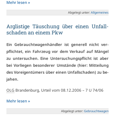
Mehr le­sen »
Ab­ge­legt un­ter:
All­ge­mei­nes
Arg­lis­ti­ge Täu­schung über ei­nen Un­fall­
scha­den an ei­nem Pkw
Ein Ge­braucht­wa­gen­händ­ler ist ge­ne­rell nicht ver­
pflich­tet, ein Fahr­zeug vor dem Ver­kauf auf Män­gel
zu un­ter­su­chen. Ei­ne Un­ter­su­chungs­pflicht ist aber
bei Vor­lie­gen be­son­de­rer Um­stän­de (hier: Mit­tei­lung
des Vor­ei­gen­tü­mers über ei­nen Un­fall­scha­den) zu be­
ja­hen.
OLG
Bran­den­burg, Ur­teil vom 08.12.2006 – 7 U 74/06
Mehr le­sen »
Ab­ge­legt un­ter:
Ge­braucht­wa­gen