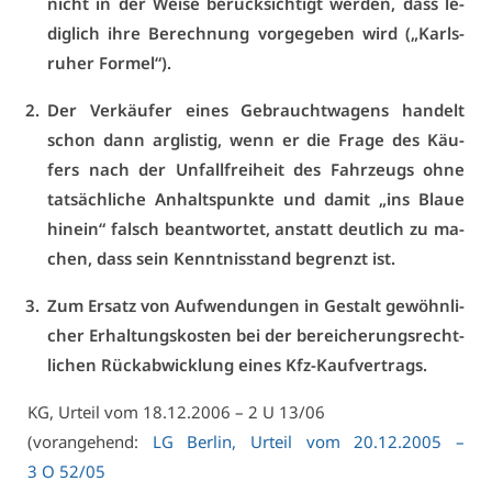
nicht in der Wei­se be­rück­sich­tigt wer­den, dass le­
dig­lich ih­re Be­rech­nung vor­ge­ge­ben wird („Karls­
ru­her For­mel“).
Der Ver­käu­fer ei­nes Ge­braucht­wa­gens han­delt
schon dann arg­lis­tig, wenn er die Fra­ge des Käu­
fers nach der Un­fall­frei­heit des Fahr­zeugs oh­ne
tat­säch­li­che An­halts­punk­te und da­mit „ins Blaue
hin­ein“ falsch be­ant­wor­tet, an­statt deut­lich zu ma­
chen, dass sein Kennt­nis­stand be­grenzt ist.
Zum Er­satz von Auf­wen­dun­gen in Ge­stalt ge­wöhn­li­
cher Er­hal­tungs­kos­ten bei der be­rei­che­rungs­recht­
li­chen Rück­ab­wick­lung ei­nes Kfz-Kauf­ver­trags.
KG, Ur­teil vom 18.12.2006 – 2 U 13/06
(vor­an­ge­hend:
LG Ber­lin, Ur­teil vom 20.12.2005 –
3 O 52/05