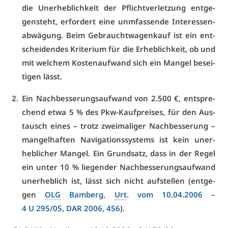
die Un­er­heb­lich­keit der Pflicht­ver­let­zung ent­ge­
gen­steht, er­for­dert ei­ne unmfas­sen­de In­ter­es­sen­
ab­wä­gung. Beim Ge­braucht­wa­gen­kauf ist ein ent­
schei­den­des Kri­te­ri­um für die Er­heb­lich­keit, ob und
mit wel­chem Kos­ten­auf­wand sich ein Man­gel be­sei­
ti­gen lässt.
Ein Nach­bes­se­rungs­auf­wand von 2.500 €, ent­spre­
chend et­wa 5 % des Pkw-Kauf­prei­ses, für den Aus­
tausch ei­nes – trotz zwei­ma­li­ger Nach­bes­se­rung –
man­gel­haf­ten Na­vi­ga­ti­ons­sys­tems ist kein un­er­
heb­li­cher Man­gel. Ein Grund­satz, dass in der Re­gel
ein un­ter 10 % lie­gen­der Nach­bes­se­rungs­auf­wand
un­er­heb­lich ist, lässt sich nicht auf­stel­len (ent­ge­
gen
OLG
Bam­berg,
Urt
. vom 10.04.2006 –
4 U 295/05
,
DAR 2006, 456
).