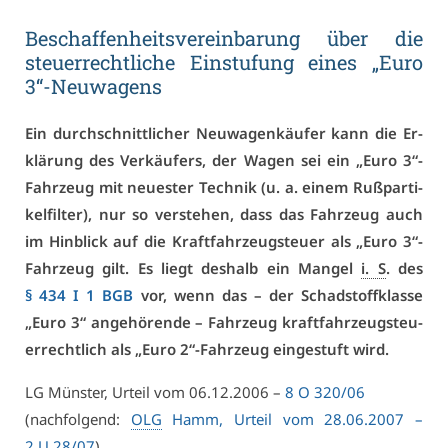
Be­schaf­fen­heits­ver­ein­ba­rung über die
steu­er­recht­li­che Ein­stu­fung ei­nes „Eu­ro
3“-Neu­wa­gens
Ein durch­schnitt­li­cher Neu­wa­gen­käu­fer kann die Er­
klä­rung des Ver­käu­fers, der Wa­gen sei ein „Eu­ro 3“-
Fahr­zeug mit neu­es­ter Tech­nik (u. a. ei­nem Ruß­par­ti­
kel­fil­ter), nur so ver­ste­hen, dass das Fahr­zeug auch
im Hin­blick auf die Kraft­fahr­zeug­steu­er als „Eu­ro 3“-
Fahr­zeug gilt. Es liegt des­halb ein Man­gel
i. S
. des
§ 434 I 1 BGB
vor, wenn das – der Schad­stoff­klas­se
„Eu­ro 3“ an­ge­hö­ren­de – Fahr­zeug kraft­fahr­zeug­steu­
er­recht­lich als „Eu­ro 2“-Fahr­zeug ein­ge­stuft wird.
LG Müns­ter, Ur­teil vom 06.12.2006 –
8 O 320/06
(nach­fol­gend:
OLG
Hamm, Ur­teil vom 28.06.2007 –
2 U 28/07
)