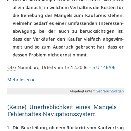
al­lein da­nach, in wel­chem Ver­hält­nis die Kos­ten für
die Be­he­bung des Man­gels zum Kauf­preis ste­hen.
Viel­mehr be­darf es ei­ner um­fas­sen­den In­ter­es­sen­
ab­wä­gung, bei der auch zu be­rück­sich­ti­gen ist,
dass der Ver­käu­fer den Käu­fer viel­fach ab­ge­wim­
melt und so zum Aus­druck ge­bracht hat, dass er
des­sen Pro­blem nicht ernst nimmt.
OLG
Naum­burg, Ur­teil vom 13.12.2006 –
6 U 146/06
Mehr le­sen »
Ab­ge­legt un­ter:
Ge­braucht­wa­gen
(Kei­ne) Un­er­heb­lich­keit ei­nes Man­gels –
Feh­ler­haf­tes Na­vi­ga­ti­ons­sys­tem
Die Be­ur­tei­lung, ob dem Rück­tritt vom Kauf­ver­trag