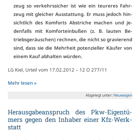
zeug so ver­kehrs­si­cher ist wie ein teu­re­res Fahr­
zeug mit glei­cher Aus­stat­tung. Er muss je­doch hin­
sicht­lich des Kom­forts Ab­stri­che ma­chen und je­
den­falls mit Kom­fort­ein­bu­ßen (z. B. lau­ten Be­
triebs­ge­räu­schen) rech­nen, die nicht so gra­vie­rend
sind, dass sie die Mehr­heit po­ten­zi­el­ler Käu­fer von
ei­nem Kauf ab­hal­ten wür­den.
LG Kiel, Ur­teil vom 17.02.2012 – 12 O 277/11
Mehr le­sen »
Ab­ge­legt un­ter:
Neu­wa­gen
Her­aus­ga­be­an­spruch des Pkw-Ei­gen­tü­
mers ge­gen den In­ha­ber ei­ner Kfz-Werk­
statt