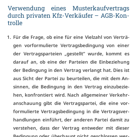
Ver­wen­dung ei­nes Mus­ter­kauf­ver­trags
durch pri­va­ten Kfz-Ver­käu­fer – AGB-Kon­
trol­le
Für die Fra­ge, ob ei­ne für ei­ne Viel­zahl von Ver­trä­
gen vor­for­mu­lier­te Ver­trags­be­din­gung von ei­ner
der Ver­trags­par­tei­en „ge­stellt” wur­de, kommt es
dar­auf an, ob ei­ne der Par­tei­en die Ein­be­zie­hung
der Be­din­gung in den Ver­trag ver­langt hat. Dies ist
aus Sicht der Par­tei zu be­ur­tei­len, die mit dem An­
sin­nen, die Be­din­gung in den Ver­trag ein­zu­be­zie­
hen, kon­fron­tiert wird. Nach all­ge­mei­ner Ver­kehr­
an­schau­ung gibt die Ver­trags­par­tei, die ei­ne vor­
for­mu­lier­te Ver­trags­be­din­gung in die Ver­trags­ver­
hand­lun­gen ein­führt, der an­de­ren Par­tei da­mit zu
ver­ste­hen, dass der Ver­trag ent­we­der mit die­ser
Be­din­gung oder über­haupt nicht ge­schlos­sen wer­