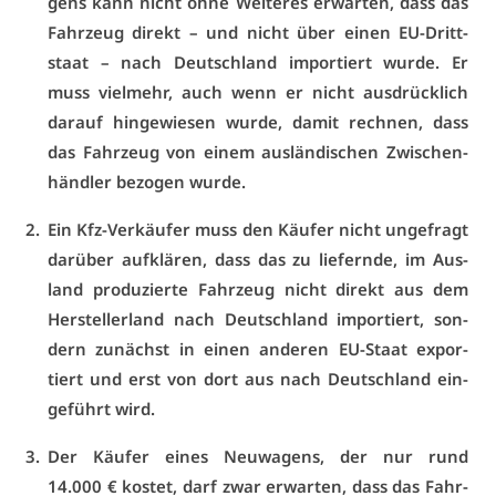
gens kann nicht oh­ne Wei­te­res er­war­ten, dass das
Fahr­zeug di­rekt – und nicht über ei­nen EU-Dritt­
staat – nach Deutsch­land im­por­tiert wur­de. Er
muss viel­mehr, auch wenn er nicht aus­drück­lich
dar­auf hin­ge­wie­sen wur­de, da­mit rech­nen, dass
das Fahr­zeug von ei­nem aus­län­di­schen Zwi­schen­
händ­ler be­zo­gen wur­de.
Ein Kfz-Ver­käu­fer muss den Käu­fer nicht un­ge­fragt
dar­über auf­klä­ren, dass das zu lie­fern­de, im Aus­
land pro­du­zier­te Fahr­zeug nicht di­rekt aus dem
Her­stel­ler­land nach Deutsch­land im­por­tiert, son­
dern zu­nächst in ei­nen an­de­ren EU-Staat ex­por­
tiert und erst von dort aus nach Deutsch­land ein­
ge­führt wird.
Der Käu­fer ei­nes Neu­wa­gens, der nur rund
14.000 € kos­tet, darf zwar er­war­ten, dass das Fahr­