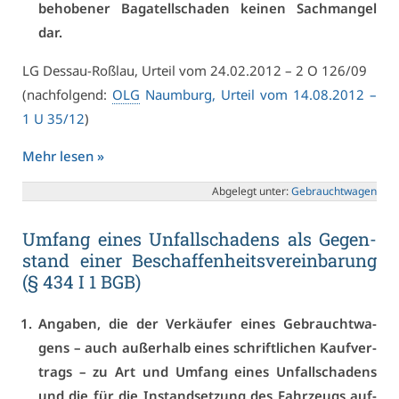
be­ho­be­ner Ba­ga­tell­scha­den kei­nen Sach­man­gel
dar.
LG Des­sau-Roß­lau, Ur­teil vom 24.02.2012 – 2 O 126/09
(nach­fol­gend:
OLG
Naum­burg, Ur­teil vom 14.08.2012 –
1 U 35/12
)
Mehr le­sen »
Ab­ge­legt un­ter:
Ge­braucht­wa­gen
Um­fang ei­nes Un­fall­scha­dens als Ge­gen­
stand ei­ner Be­schaf­fen­heits­ver­ein­ba­rung
(§ 434 I 1 BGB)
An­ga­ben, die der Ver­käu­fer ei­nes Ge­braucht­wa­
gens – auch au­ßer­halb ei­nes schrift­li­chen Kauf­ver­
trags – zu Art und Um­fang ei­nes Un­fall­scha­dens
und die für die In­stand­set­zung des Fahr­zeugs auf­