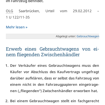
im Fahr­zeug be­fin­det.
OLG
Saar­brü­cken, Ur­teil vom 29.02.2012 –
1 U 122/11-35
Mehr le­sen »
Ab­ge­legt un­ter:
Ge­braucht­wa­gen
Er­werb ei­nes Ge­braucht­wa­gens von ei­
nem flie­gen­den Zwi­schen­händ­ler
Der Ver­käu­fer ei­nes Ge­braucht­wa­gens muss den
Käu­fer vor Ab­schluss des Kauf­ver­trags un­ge­fragt
dar­über auf­klä­ren, dass er selbst das Fahr­zeug von
ei­nem nicht in den Fahr­zeug­pa­pie­ren ein­ge­tra­ge­
nen („flie­gen­den“) Zwi­schen­händ­ler er­wor­ben hat.
Bei ei­nem Ge­braucht­wa­gen stellt ein fach­ge­recht