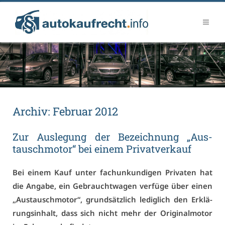
Ar­chiv:
Fe­bru­ar 2012
Zur Aus­le­gung der Be­zeich­nung „Aus­
tausch­mo­tor“ bei ei­nem Pri­vat­ver­kauf
Bei ei­nem Kauf un­ter fa­ch­un­kun­di­gen Pri­va­ten hat
die An­ga­be, ein Ge­braucht­wa­gen ver­fü­ge über ei­nen
„Aus­tausch­mo­tor“, grund­sätz­lich le­dig­lich den Er­klä­
rungs­in­halt, dass sich nicht mehr der Ori­gi­nal­mo­tor