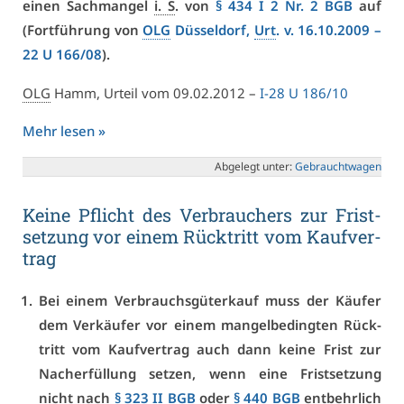
ei­nen Sach­man­gel
i. S
. von
§ 434 I 2 Nr. 2 BGB
auf
(Fort­füh­rung von
OLG
Düs­sel­dorf,
Urt
. v. 16.10.2009 –
22 U 166/08
).
OLG
Hamm, Ur­teil vom 09.02.2012 –
I-28 U 186/10
Mehr le­sen »
Ab­ge­legt un­ter:
Ge­braucht­wa­gen
Kei­ne Pflicht des Ver­brau­chers zur Frist­
set­zung vor ei­nem Rück­tritt vom Kauf­ver­
trag
Bei ei­nem Ver­brauchs­gü­ter­kauf muss der Käu­fer
dem Ver­käu­fer vor ei­nem man­gel­be­ding­ten Rück­
tritt vom Kauf­ver­trag auch dann kei­ne Frist zur
Nach­er­fül­lung set­zen, wenn ei­ne Frist­set­zung
nicht nach
§ 323 II BGB
oder
§ 440 BGB
ent­behr­lich