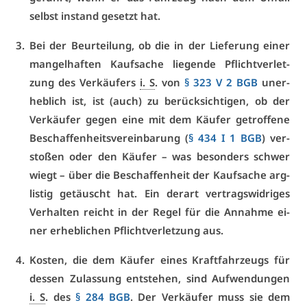
selbst in­stand ge­setzt hat.
Bei der Be­ur­tei­lung, ob die in der Lie­fe­rung ei­ner
man­gel­haf­ten Kauf­sa­che lie­gen­de Pflicht­ver­let­
zung des Ver­käu­fers
i. S
. von
§ 323 V 2 BGB
un­er­
heb­lich ist, ist (auch) zu be­rück­sich­ti­gen, ob der
Ver­käu­fer ge­gen ei­ne mit dem Käu­fer ge­trof­fe­ne
Be­schaf­fen­heits­ver­ein­ba­rung (
§ 434 I 1 BGB
) ver­
sto­ßen oder den Käu­fer – was be­son­ders schwer
wiegt – über die Be­schaf­fen­heit der Kauf­sa­che arg­
lis­tig ge­täuscht hat. Ein der­art ver­trags­wid­ri­ges
Ver­hal­ten reicht in der Re­gel für die An­nah­me ei­
ner er­heb­li­chen Pflicht­ver­let­zung aus.
Kos­ten, die dem Käu­fer ei­nes Kraft­fahr­zeugs für
des­sen Zu­las­sung ent­ste­hen, sind Auf­wen­dun­gen
i. S
. des
§ 284 BGB
. Der Ver­käu­fer muss sie dem