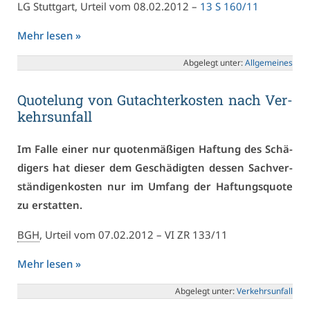
LG Stutt­gart, Ur­teil vom 08.02.2012 –
13 S 160/11
Mehr le­sen »
Ab­ge­legt un­ter:
All­ge­mei­nes
Quo­telung von Gut­ach­ter­kos­ten nach Ver­
kehrs­un­fall
Im Fal­le ei­ner nur quo­ten­mä­ßi­gen Haf­tung des Schä­
di­gers hat die­ser dem Ge­schä­dig­ten des­sen Sach­ver­
stän­di­gen­kos­ten nur im Um­fang der Haf­tungs­quo­te
zu er­stat­ten.
BGH
, Ur­teil vom 07.02.2012 – VI ZR 133/11
Mehr le­sen »
Ab­ge­legt un­ter:
Ver­kehrs­un­fall