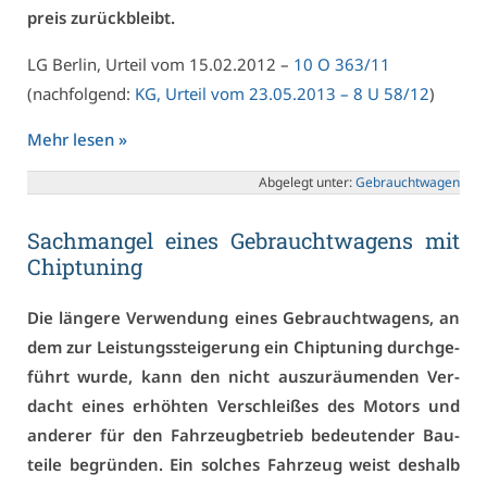
preis zu­rück­bleibt.
LG Ber­lin, Ur­teil vom 15.02.2012 –
10 O 363/11
(nach­fol­gend:
KG, Ur­teil vom 23.05.2013 – 8 U 58/12
)
Mehr le­sen »
Ab­ge­legt un­ter:
Ge­braucht­wa­gen
Sach­man­gel ei­nes Ge­braucht­wa­gens mit
Chip­tu­ning
Die län­ge­re Ver­wen­dung ei­nes Ge­braucht­wa­gens, an
dem zur Leis­tungs­stei­ge­rung ein Chip­tu­ning durch­ge­
führt wur­de, kann den nicht aus­zu­räu­men­den Ver­
dacht ei­nes er­höh­ten Ver­schlei­ßes des Mo­tors und
an­de­rer für den Fahr­zeug­be­trieb be­deu­ten­der Bau­
tei­le be­grün­den. Ein sol­ches Fahr­zeug weist des­halb