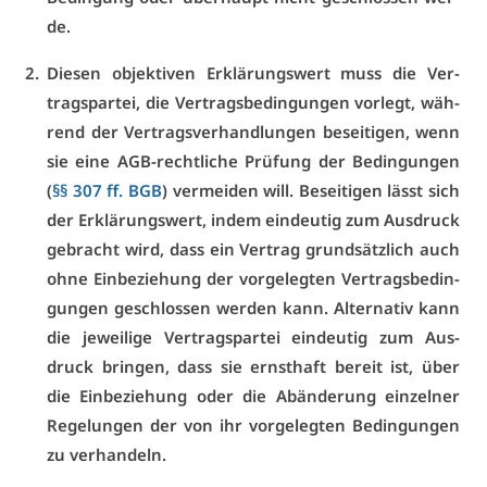
de.
Die­sen ob­jek­ti­ven Er­klä­rungs­wert muss die Ver­
trags­par­tei, die Ver­trags­be­din­gun­gen vor­legt, wäh­
rend der Ver­trags­ver­hand­lun­gen be­sei­ti­gen, wenn
sie ei­ne AGB-recht­li­che Prü­fung der Be­din­gun­gen
(
§§ 307 ff. BGB
) ver­mei­den will. Be­sei­ti­gen lässt sich
der Er­klä­rungs­wert, in­dem ein­deu­tig zum Aus­druck
ge­bracht wird, dass ein Ver­trag grund­sätz­lich auch
oh­ne Ein­be­zie­hung der vor­ge­leg­ten Ver­trags­be­din­
gun­gen ge­schlos­sen wer­den kann. Al­ter­na­tiv kann
die je­wei­li­ge Ver­trags­par­tei ein­deu­tig zum Aus­
druck brin­gen, dass sie ernst­haft be­reit ist, über
die Ein­be­zie­hung oder die Ab­än­de­rung ein­zel­ner
Re­ge­lun­gen der von ihr vor­ge­leg­ten Be­din­gun­gen
zu ver­han­deln.