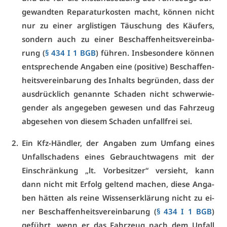
ge­wand­ten Re­pa­ra­tur­kos­ten macht, kön­nen nicht
nur zu ei­ner arg­lis­ti­gen Täu­schung des Käu­fers,
son­dern auch zu ei­ner Be­schaf­fen­heits­ver­ein­ba­
rung (
§ 434 I 1 BGB
) füh­ren. Ins­be­son­de­re kön­nen
ent­spre­chen­de An­ga­ben ei­ne (po­si­ti­ve) Be­schaf­fen­
heits­ver­ein­ba­rung des In­halts be­grün­den, dass der
aus­drück­lich ge­nann­te Scha­den nicht schwer­wie­
gen­der als an­ge­ge­ben ge­we­sen und das Fahr­zeug
ab­ge­se­hen von die­sem Scha­den un­fall­frei sei.
Ein Kfz-Händ­ler, der An­ga­ben zum Um­fang ei­nes
Un­fall­scha­dens ei­nes Ge­braucht­wa­gens mit der
Ein­schrän­kung „lt. Vor­be­sit­zer“ ver­sieht, kann
dann nicht mit Er­folg gel­tend ma­chen, die­se An­ga­
ben hät­ten als rei­ne Wis­sens­er­klä­rung nicht zu ei­
ner Be­schaf­fen­heits­ver­ein­ba­rung (
§ 434 I 1 BGB
)
ge­führt, wenn er das Fahr­zeug nach dem Un­fall