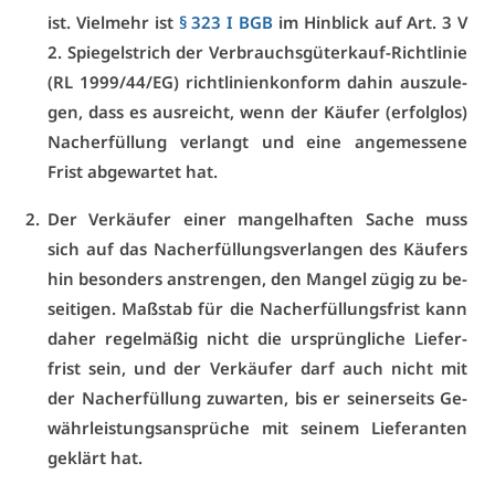
ist. Viel­mehr ist
§ 323 I BGB
im Hin­blick auf Art. 3 V
2. Spie­gel­strich der Ver­brauchs­gü­ter­kauf-Richt­li­nie
(RL 1999/44/EG) richt­li­ni­en­kon­form da­hin aus­zu­le­
gen, dass es aus­reicht, wenn der Käu­fer (er­folg­los)
Nach­er­fül­lung ver­langt und ei­ne an­ge­mes­se­ne
Frist ab­ge­war­tet hat.
Der Ver­käu­fer ei­ner man­gel­haf­ten Sa­che muss
sich auf das Nach­er­fül­lungs­ver­lan­gen des Käu­fers
hin be­son­ders an­stren­gen, den Man­gel zü­gig zu be­
sei­ti­gen. Maß­stab für die Nach­er­fül­lungs­frist kann
da­her re­gel­mä­ßig nicht die ur­sprüng­li­che Lie­fer­
frist sein, und der Ver­käu­fer darf auch nicht mit
der Nach­er­fül­lung zu­war­ten, bis er sei­ner­seits Ge­
währ­leis­tungs­an­sprü­che mit sei­nem Lie­fe­ran­ten
ge­klärt hat.