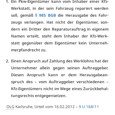
Ein Pkw-Ei­gen­tü­mer kann vom In­ha­ber ei­ner Kfz-
Werk­statt, in der sein Fahr­zeug re­pa­riert wer­den
soll, ge­mäß
§ 985 BGB
die Her­aus­ga­be des Fahr­
zeugs ver­lan­gen. Hat nicht der Ei­gen­tü­mer, son­
dern ein Drit­ter den Re­pa­ra­tur­auf­trag in ei­ge­nem
Na­men er­teilt, steht dem In­ha­ber der Kfz-Werk­
statt ge­gen­über dem Ei­gen­tü­mer kein Un­ter­neh­
mer­pfand­recht zu.
Ei­nen An­spruch auf Zah­lung des Werklohns hat der
Un­ter­neh­mer al­lein ge­gen sei­nen Auf­trag­ge­ber.
Die­sen An­spruch kann er dem Her­aus­ga­be­an­
spruch des – vom Auf­trag­ge­ber ver­schie­de­nen –
Kfz-Ei­gen­tü­mers nicht im We­ge ei­nes Zu­rück­be­hal­
tungs­rechts ent­ge­gen­set­zen.
OLG
Karls­ru­he, Ur­teil vom 16.02.2012 –
9 U 168/11