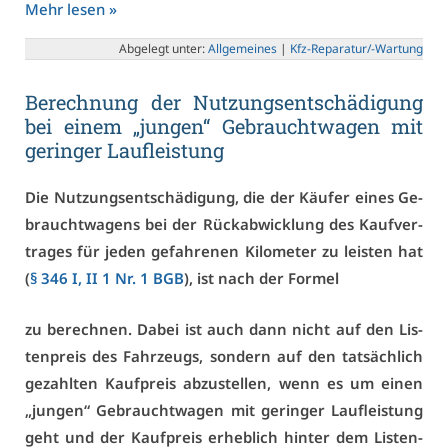
Mehr le­sen »
Ab­ge­legt un­ter:
All­ge­mei­nes
|
Kfz-Re­pa­ra­tur/-War­tung
Be­rech­nung der Nut­zungs­ent­schä­di­gung
bei ei­nem „jun­gen“ Ge­braucht­wa­gen mit
ge­rin­ger Lauf­leis­tung
Die Nut­zungs­ent­schä­di­gung, die der Käu­fer ei­nes Ge­
braucht­wa­gens bei der Rück­ab­wick­lung des Kauf­ver­
tra­ges für je­den ge­fah­re­nen Ki­lo­me­ter zu leis­ten hat
(
§ 346 I, II 1 Nr. 1 BGB
), ist nach der For­mel
zu be­rech­nen. Da­bei ist auch dann nicht auf den Lis­
ten­preis des Fahr­zeugs, son­dern auf den tat­säch­lich
ge­zahl­ten Kauf­preis ab­zu­stel­len, wenn es um ei­nen
„jun­gen“ Ge­braucht­wa­gen mit ge­rin­ger Lauf­leis­tung
geht und der Kauf­preis er­heb­lich hin­ter dem Lis­ten­