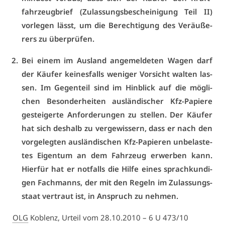
fahr­zeug­brief (Zu­las­sungs­be­schei­ni­gung Teil II)
vor­le­gen lässt, um die Be­rech­ti­gung des Ver­äu­ße­
rers zu über­prü­fen.
Bei ei­nem im Aus­land an­ge­mel­de­ten Wa­gen darf
der Käu­fer kei­nes­falls we­ni­ger Vor­sicht wal­ten las­
sen. Im Ge­gen­teil sind im Hin­blick auf die mög­li­
chen Be­son­der­hei­ten aus­län­di­scher Kfz-Pa­pie­re
ge­stei­ger­te An­for­de­run­gen zu stel­len. Der Käu­fer
hat sich des­halb zu ver­ge­wis­sern, dass er nach den
vor­ge­leg­ten aus­län­di­schen Kfz-Pa­pie­ren un­be­las­te­
tes Ei­gen­tum an dem Fahr­zeug er­wer­ben kann.
Hier­für hat er not­falls die Hil­fe ei­nes sprach­kun­di­
gen Fach­manns, der mit den Re­geln im Zu­las­sungs­
staat ver­traut ist, in An­spruch zu neh­men.
OLG
Ko­blenz, Ur­teil vom 28.10.2010 – 6 U 473/10