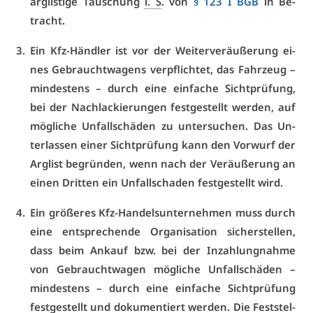
arg­lis­ti­ge Täu­schung
i. S
. von
§ 123 I BGB
in Be­
tracht.
Ein Kfz-Händ­ler ist vor der Wei­ter­ver­äu­ße­rung ei­
nes Ge­braucht­wa­gens ver­pflich­tet, das Fahr­zeug –
min­des­tens – durch ei­ne ein­fa­che Sicht­prü­fung,
bei der Nachla­ckie­run­gen fest­ge­stellt wer­den, auf
mög­li­che Un­fall­schä­den zu un­ter­su­chen. Das Un­
ter­las­sen ei­ner Sicht­prü­fung kann den Vor­wurf der
Arg­list be­grün­den, wenn nach der Ver­äu­ße­rung an
ei­nen Drit­ten ein Un­fall­scha­den fest­ge­stellt wird.
Ein grö­ße­res Kfz-Han­dels­un­ter­neh­men muss durch
ei­ne ent­spre­chen­de Or­ga­ni­sa­ti­on si­cher­stel­len,
dass beim An­kauf bzw. bei der In­zah­lung­nah­me
von Ge­braucht­wa­gen mög­li­che Un­fall­schä­den –
min­des­tens – durch ei­ne ein­fa­che Sicht­prü­fung
fest­ge­stellt und do­ku­men­tiert wer­den. Die Fest­stel­