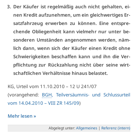
Der Käu­fer ist re­gel­mä­ßig auch nicht ge­hal­ten, ei­
nen Kre­dit auf­zu­neh­men, um ein gleich­wer­ti­ges Er­
satz­fahr­zeug er­wer­ben zu kön­nen. Ei­ne ent­spre­
chen­de Ob­lie­gen­heit kann viel­mehr nur un­ter be­
son­de­ren Um­stän­den an­ge­nom­men wer­den, näm­
lich dann, wenn sich der Käu­fer ei­nen Kre­dit oh­ne
Schwie­rig­kei­ten be­schaf­fen kann und ihn die Ver­
pflich­tung zur Rück­zah­lung nicht über sei­ne wirt­
schaft­li­chen Ver­hält­nis­se hin­aus be­las­tet.
KG, Ur­teil vom 11.10.2010 – 12 U 241/07
(vor­an­ge­hend:
BGH
, Teil­ver­säum­nis- und Schlus­s­ur­teil
vom 14.04.2010 –
VI­II ZR 145/09
)
Mehr le­sen »
Ab­ge­legt un­ter:
All­ge­mei­nes
|
Re­fe­renz (in­tern)