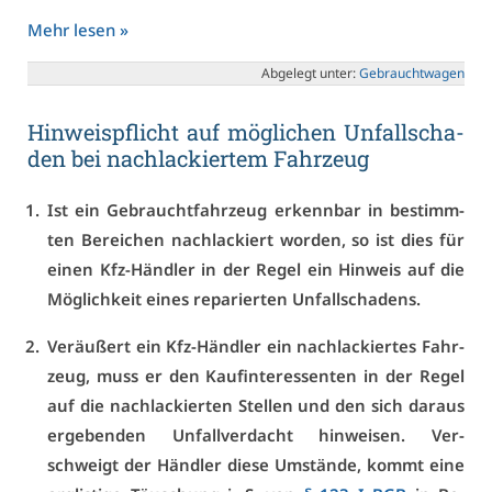
Mehr le­sen »
Ab­ge­legt un­ter:
Ge­braucht­wa­gen
Hin­weis­pflicht auf mög­li­chen Un­fall­scha­
den bei nachla­ckier­tem Fahr­zeug
Ist ein Ge­braucht­fahr­zeug er­kenn­bar in be­stimm­
ten Be­rei­chen nachla­ckiert wor­den, so ist dies für
ei­nen Kfz-Händ­ler in der Re­gel ein Hin­weis auf die
Mög­lich­keit ei­nes re­pa­rier­ten Un­fall­scha­dens.
Ver­äu­ßert ein Kfz-Händ­ler ein nachla­ckier­tes Fahr­
zeug, muss er den Kauf­in­ter­es­sen­ten in der Re­gel
auf die nachla­ckier­ten Stel­len und den sich dar­aus
er­ge­ben­den Un­fall­ver­dacht hin­wei­sen. Ver­
schweigt der Händ­ler die­se Um­stän­de, kommt ei­ne