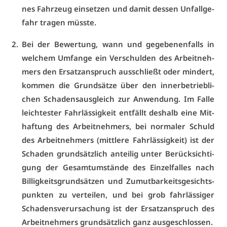
nes Fahr­zeug ein­set­zen und da­mit des­sen Un­fall­ge­
fahr tra­gen müss­te.
Bei der Be­wer­tung, wann und ge­ge­be­nen­falls in
wel­chem Um­fan­ge ein Ver­schul­den des Ar­beit­neh­
mers den Er­satz­an­spruch aus­schließt oder min­dert,
kom­men die Grund­sät­ze über den in­ner­be­trieb­li­
chen Scha­dens­aus­gleich zur An­wen­dung. Im Fal­le
leich­tes­ter Fahr­läs­sig­keit ent­fällt des­halb ei­ne Mit­
haf­tung des Ar­beit­neh­mers, bei nor­ma­ler Schuld
des Ar­beit­neh­mers (mitt­le­re Fahr­läs­sig­keit) ist der
Scha­den grund­sätz­lich an­tei­lig un­ter Be­rück­sich­ti­
gung der Ge­samt­um­stän­de des Ein­zel­fal­les nach
Bil­lig­keits­grund­sät­zen und Zu­mut­bar­keits­ge­sichts­
punk­ten zu ver­tei­len, und bei grob fahr­läs­si­ger
Scha­dens­ver­ur­sa­chung ist der Er­satz­an­spruch des
Ar­beit­neh­mers grund­sätz­lich ganz aus­ge­schlos­sen.