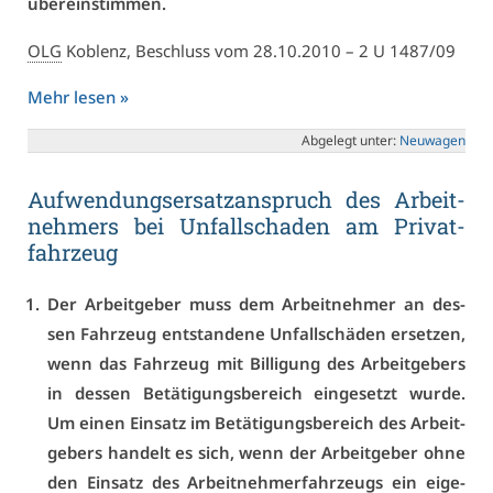
über­ein­stim­men.
OLG
Ko­blenz, Be­schluss vom 28.10.2010 – 2 U 1487/09
Mehr le­sen »
Ab­ge­legt un­ter:
Neu­wa­gen
Auf­wen­dungs­er­satz­an­spruch des Ar­beit­
neh­mers bei Un­fall­scha­den am Pri­vat­
fahr­zeug
Der Ar­beit­ge­ber muss dem Ar­beit­neh­mer an des­
sen Fahr­zeug ent­stan­de­ne Un­fall­schä­den er­set­zen,
wenn das Fahr­zeug mit Bil­li­gung des Ar­beit­ge­bers
in des­sen Be­tä­ti­gungs­be­reich ein­ge­setzt wur­de.
Um ei­nen Ein­satz im Be­tä­ti­gungs­be­reich des Ar­beit­
ge­bers han­delt es sich, wenn der Ar­beit­ge­ber oh­ne
den Ein­satz des Ar­beit­neh­mer­fahr­zeugs ein ei­ge­