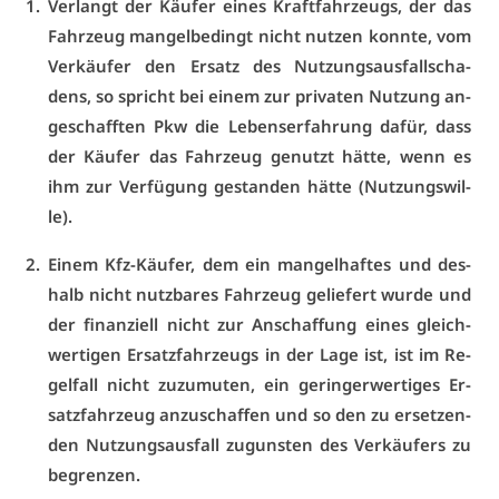
Ver­langt der Käu­fer ei­nes Kraft­fahr­zeugs, der das
Fahr­zeug man­gel­be­dingt nicht nut­zen konn­te, vom
Ver­käu­fer den Er­satz des Nut­zungs­aus­fall­scha­
dens, so spricht bei ei­nem zur pri­va­ten Nut­zung an­
ge­schaff­ten Pkw die Le­bens­er­fah­rung da­für, dass
der Käu­fer das Fahr­zeug ge­nutzt hät­te, wenn es
ihm zur Ver­fü­gung ge­stan­den hät­te (Nut­zungs­wil­
le).
Ei­nem Kfz-Käu­fer, dem ein man­gel­haf­tes und des­
halb nicht nutz­ba­res Fahr­zeug ge­lie­fert wur­de und
der fi­nan­zi­ell nicht zur An­schaf­fung ei­nes gleich­
wer­ti­gen Er­satz­fahr­zeugs in der La­ge ist, ist im Re­
gel­fall nicht zu­zu­mu­ten, ein ge­rin­ger­wer­ti­ges Er­
satz­fahr­zeug an­zu­schaf­fen und so den zu er­set­zen­
den Nut­zungs­aus­fall zu­guns­ten des Ver­käu­fers zu
be­gren­zen.