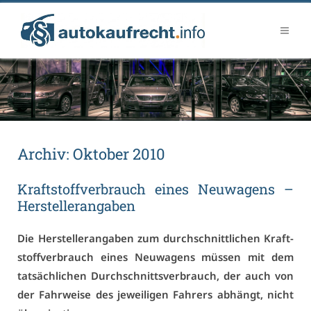
Ar­chiv:
Ok­to­ber 2010
Kraft­stoff­ver­brauch ei­nes Neu­wa­gens –
Her­stel­ler­an­ga­ben
Die Her­stel­ler­an­ga­ben zum durch­schnitt­li­chen Kraft­
stoff­ver­brauch ei­nes Neu­wa­gens müs­sen mit dem
tat­säch­li­chen Durch­schnitts­ver­brauch, der auch von
der Fahr­wei­se des je­wei­li­gen Fah­rers ab­hängt, nicht