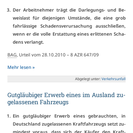
Der Ar­beit­neh­mer trägt die Dar­le­gungs- und Be­
weis­last für die­je­ni­gen Um­stän­de, die ei­ne grob
fahr­läs­si­ge Scha­dens­ver­ur­sa­chung aus­schlie­ßen,
wenn er die vol­le Er­stat­tung ei­nes er­lit­te­nen Scha­
dens ver­langt.
BAG
, Ur­teil vom 28.10.2010 – 8 AZR 647/09
Mehr le­sen »
Ab­ge­legt un­ter:
Ver­kehrs­un­fall
Gut­gläu­bi­ger Er­werb ei­nes im Aus­land zu­
ge­las­se­nen Fahr­zeugs
Ein gut­gläu­bi­ger Er­werb ei­nes ge­brauch­ten, in
Deutsch­land zu­ge­las­se­nen Kraft­fahr­zeugs setzt zu­
min­dest vor­aus, dass sich der Käu­fer den Kraft­