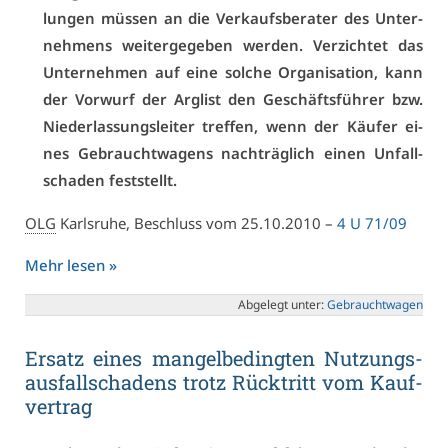
lun­gen müs­sen an die Ver­kaufs­be­ra­ter des Un­ter­
neh­mens wei­ter­ge­ge­ben wer­den. Ver­zich­tet das
Un­ter­neh­men auf ei­ne sol­che Or­ga­ni­sa­ti­on, kann
der Vor­wurf der Arg­list den Ge­schäfts­füh­rer bzw.
Nie­der­las­sungs­lei­ter tref­fen, wenn der Käu­fer ei­
nes Ge­braucht­wa­gens nach­träg­lich ei­nen Un­fall­
scha­den fest­stellt.
OLG
Karls­ru­he, Be­schluss vom 25.10.2010 –
4 U 71/09
Mehr le­sen »
Ab­ge­legt un­ter:
Ge­braucht­wa­gen
Er­satz ei­nes man­gel­be­ding­ten Nut­zungs­
aus­fall­scha­dens trotz Rück­tritt vom Kauf­
ver­trag