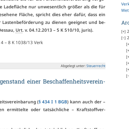
Ver
e La­de­flä­che nur un­we­sent­lich grö­ßer als die für
Wet
ge­se­he­ne Flä­che, spricht dies eher da­für, dass ein
Ar
Las­ten­be­för­de­rung zu die­nen ge­eig­net und be­
es­sau,
Urt
. v. 04.12.2013 – 5 K 510/10, ju­ris).
2
2
014 – 8 K 1038/13 Verk
Ab­ge­legt un­ter:
Steu­er­recht
gen­stand ei­ner Be­schaf­fen­heits­ver­ein­
its­ver­ein­ba­rung (
§ 434 I 1 BGB
) kann auch der –
 er­mit­tel­te oder tat­säch­li­che – Kraft­stoff­ver­