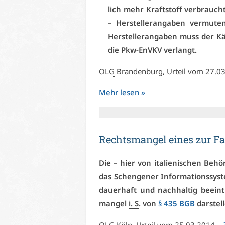
lich mehr Kraft­stoff ver­braucht,
– Her­stel­ler­an­ga­ben ver­mu­t
Her­stel­ler­an­ga­ben muss der K
die Pkw-EnVKV ver­langt.
OLG
Bran­den­burg, Ur­teil vom 27.
Mehr le­sen »
Rechts­man­gel ei­nes zur Fa
Die – hier von ita­lie­ni­schen Be­hö
das Schen­ge­ner In­for­ma­ti­ons­s
dau­er­haft und nach­hal­tig be­ein
man­gel
i. S
. von
§ 435 BGB
dar­stel­