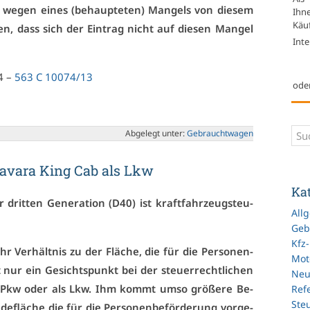
we­gen ei­nes (be­haup­te­ten) Man­gels von die­sem
Ihn
Käuf
­sen, dass sich der Ein­trag nicht auf die­sen Man­gel
Inte
14 –
563 C 10074/13
ode
Ab­ge­legt un­ter:
Ge­braucht­wa­gen
Na­va­ra King Cab als Lkw
Ka
drit­ten Ge­ne­ra­ti­on (D40) ist kraft­fahr­zeug­steu­
All
Geb
Kfz
hr Ver­hält­nis zu der Flä­che, die für die Per­so­nen­
Mot
st nur ein Ge­sichts­punkt bei der steu­er­recht­li­chen
Ne
ls Pkw oder als Lkw. Ihm kommt um­so grö­ße­re Be­
Refe
Ste
­de­flä­che die für die Per­so­nen­be­för­de­rung vor­ge­