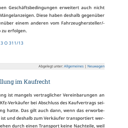
nen Ge­schäfts­be­din­gun­gen er­wei­tert auch nicht
 Män­gel­an­zei­gen. Die­se ha­ben des­halb ge­gen­über
­über ei­nem an­de­ren vom Fahr­zeug­her­stel­ler/-
 zu er­fol­gen.
–
3 O 311/13
Ab­ge­legt un­ter:
All­ge­mei­nes
|
Neu­wa­gen
fül­lung im Kauf­recht
lung ist man­gels ver­trag­li­cher Ver­ein­ba­run­gen an
fz-Ver­käu­fer bei Ab­schluss des Kauf­ver­trags sei­
­sung hat­te. Das gilt auch dann, wenn das er­wor­be­
 ist und des­halb zum Ver­käu­fer trans­por­tiert wer­
hen durch ei­nen Trans­port kei­ne Nach­tei­le, weil