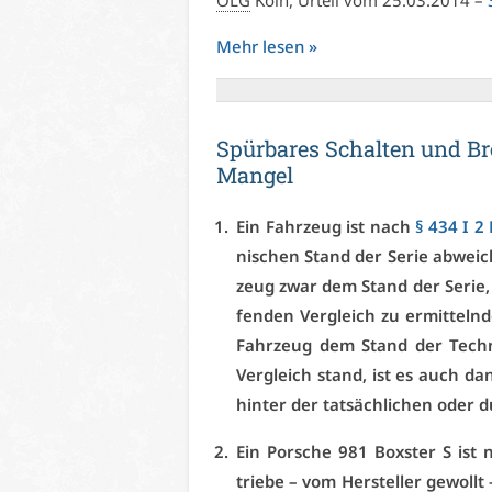
OLG
Köln, Ur­teil vom 25.03.2014 –
Mehr le­sen »
Spür­ba­res Schal­ten und B
Man­gel
Ein Fahr­zeug ist nach
§ 434 I 2
ni­schen Stand der Se­rie ab­wei
zeug zwar dem Stand der Se­rie, a
fen­den Ver­gleich zu er­mit­teln
Fahr­zeug dem Stand der Tech­nik,
Ver­gleich stand, ist es auch d
hin­ter der tat­säch­li­chen oder d
Ein Por­sche 981 Boxs­ter S ist n
trie­be – vom Her­stel­ler ge­wol