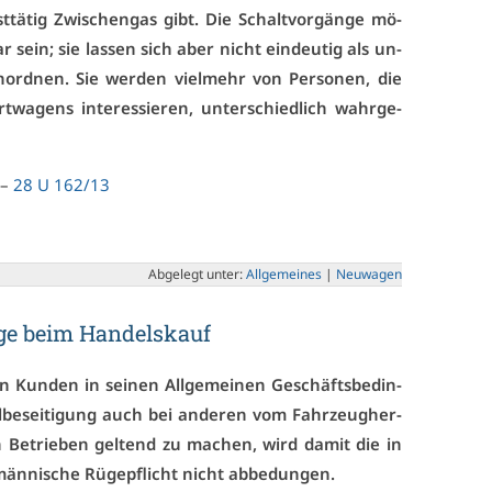
­tä­tig Zwi­schen­gas gibt. Die Schalt­vor­gän­ge mö­
 sein; sie las­sen sich aber nicht ein­deu­tig als un­
n­ord­nen. Sie wer­den viel­mehr von Per­so­nen, die
wa­gens in­ter­es­sie­ren, un­ter­schied­lich wahr­ge­
 –
28 U 162/13
Ab­ge­legt un­ter:
All­ge­mei­nes
|
Neu­wa­gen
ü­ge beim Han­dels­kauf
en Kun­den in sei­nen All­ge­mei­nen Ge­schäfts­be­din­
be­sei­ti­gung auch bei an­de­ren vom Fahr­zeug­her­
en Be­trie­ben gel­tend zu ma­chen, wird da­mit die in
­män­ni­sche Rü­ge­pflicht nicht ab­be­dun­gen.