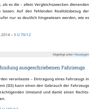
 als es die – al­lein Ver­gleichs­zwe­cken die­nen­den
en las­sen. Auf den feh­len­den Rea­li­täts­be­zug der
äu­fer nur so deut­lich hin­ge­wie­sen wer­den, wie es
03.2014 –
5 U 70/12
Ab­ge­legt un­ter:
Neu­wa­gen
hn­dung aus­ge­schrie­be­nen Fahr­zeugs
r­den ver­an­lass­te – Ein­tra­gung ei­nes Fahr­zeugs in
ys­tem (SIS) kann ei­nen den Ge­brauch der Fahr­zeugs
­träch­ti­gen­den Um­stand und da­mit ei­nen Rechts­
len.