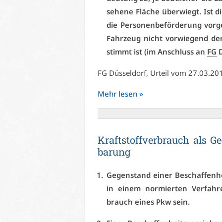
se­he­ne Flä­che über­wiegt. Ist di
die Per­so­nen­be­för­de­rung vor­
Fahr­zeug nicht vor­wie­gend der 
stimmt ist (im An­schluss an
FG
D
FG
Düs­sel­dorf, Ur­teil vom 27.03.2
Mehr le­sen »
Kraft­stoff­ver­brauch als Ge­
ba­rung
Ge­gen­stand ei­ner Be­schaf­fen­he
in ei­nem nor­mier­ten Ver­fah­ren
brauch ei­nes Pkw sein.