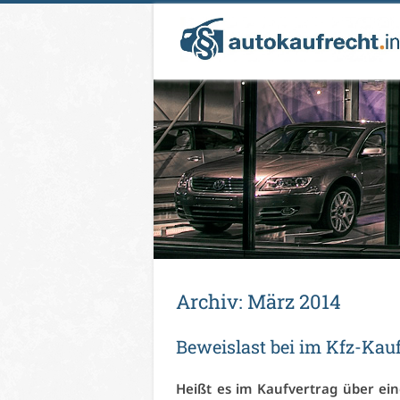
Ar­chiv:
März 2014
Be­weis­last bei im Kfz-Kauf
Heißt es im Kauf­ver­trag über ei­n