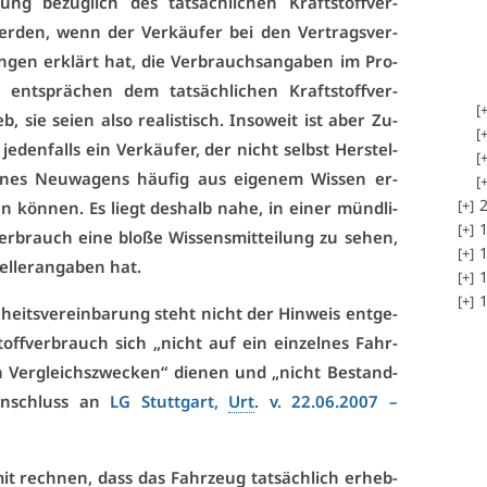
­rung be­züg­lich des tat­säch­li­chen Kraft­stoff­ver­
­den, wenn der Ver­käu­fer bei den Ver­trags­ver­
­gen er­klärt hat, die Ver­brauchs­an­ga­ben im Pro­
 ent­sprä­chen dem tat­säch­li­chen Kraft­stoff­ver­
 sie sei­en al­so rea­lis­tisch. In­so­weit ist aber Zu­
e­den­falls ein Ver­käu­fer, der nicht selbst Her­stel­
­nes Neu­wa­gens häu­fig aus ei­ge­nem Wis­sen er­
2
 kön­nen. Es liegt des­halb na­he, in ei­ner münd­li­
1
r­brauch ei­ne blo­ße Wis­sens­mit­tei­lung zu se­hen,
1
el­ler­an­ga­ben hat.
1
1
heits­ver­ein­ba­rung steht nicht der Hin­weis ent­ge­
off­ver­brauch sich „nicht auf ein ein­zel­nes Fahr­
in Ver­gleichs­zwe­cken“ die­nen und „nicht Be­stand­
 An­schluss an
LG Stutt­gart,
Urt
. v. 22.06.2007 –
t rech­nen, dass das Fahr­zeug tat­säch­lich er­heb­