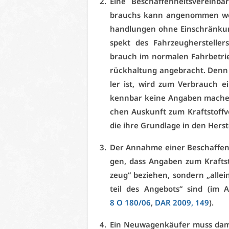
Ei­ne Be­schaf­fen­heits­ver­ein­ba
brauchs kann an­ge­nom­men wer
hand­lun­gen oh­ne Ein­schrän­kun
spekt des Fahr­zeug­her­stel­lers
brauch im nor­ma­len Fahr­be­trieb,
rück­hal­tung an­ge­bracht. Denn j
ler ist, wird zum Ver­brauch ei
kenn­bar kei­ne An­ga­ben ma­chen
chen Aus­kunft zum Kraft­stoff­ve
die ih­re Grund­la­ge in den Her­st
Der An­nah­me ei­ner Be­schaf­fen­
gen, dass An­ga­ben zum Kraft­st
zeug“ be­zie­hen, son­dern „al­le
teil des An­ge­bots“ sind (im
8 O 180/06
,
DAR 2009, 149
).
Ein Neu­wa­gen­käu­fer muss da­mi