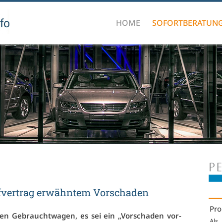
HOME
SOFORTBERATUN
­ver­trag er­wähn­tem Vor­scha­den
Pro
en Ge­braucht­wa­gen, es sei ein „Vor­scha­den vor­
Als