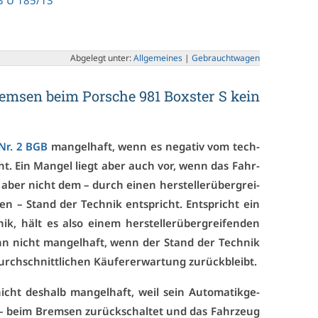
3 U 185/13
Ab­ge­legt un­ter:
All­ge­mei­nes
|
Ge­braucht­wa­gen
rem­sen beim Por­sche 981 Boxs­ter S kein
 Nr. 2 BGB
man­gel­haft, wenn es ne­ga­tiv vom tech­
cht. Ein Man­gel liegt aber auch vor, wenn das Fahr­
ber nicht dem – durch ei­nen her­stel­ler­über­grei­
­den – Stand der Tech­nik ent­spricht. Ent­spricht ein
 hält es al­so ei­nem her­stel­ler­über­grei­fen­den
ann nicht man­gel­haft, wenn der Stand der Tech­nik
urch­schnitt­li­chen Käu­fe­rer­war­tung zu­rück­bleibt.
icht des­halb man­gel­haft, weil sein Au­to­ma­tik­ge­
lt – beim Brem­sen zu­rück­schal­tet und das Fahr­zeug