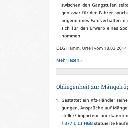
zwi­schen den Gang­stu­fen selbst
gen zwar für den Fah­rer spür­bar
an­ge­neh­mes Fahr­ver­hal­ten ei
sich für den Er­werb ei­nes Sport­
nom­men.
OLG
Hamm, Ur­teil vom 18.03.2014
Mehr le­sen »
Ob­lie­gen­heit zur Män­gel­r
Ge­stat­tet ein Kfz-Händ­ler sei­n
gun­gen, An­sprü­che auf Män­gel­
stel­ler/-im­por­teur an­er­kann­t
§ 377 I, III HGB
sta­tu­ier­te kauf