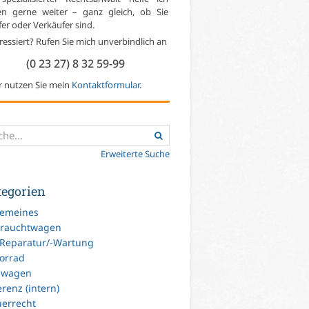
en gerne weiter – ganz gleich, ob Sie
er oder Verkäufer sind.
ressiert? Rufen Sie mich unverbindlich an
(0 23 27) 8 32 59-99
r nutzen Sie mein
Kontaktformular
.
Erweiterte Suche
tegorien
gemeines
rauchtwagen
-Reparatur/-Wartung
orrad
uwagen
renz (intern)
uerrecht