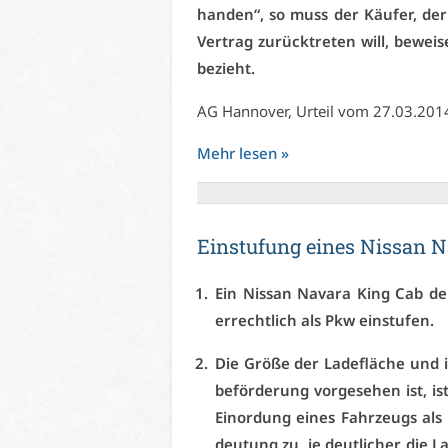
han­den“, so muss der Käu­fer, der 
Ver­trag zu­rück­tre­ten will, be­wei
be­zieht.
AG Han­no­ver, Ur­teil vom 27.03.20
Mehr le­sen »
Ein­stu­fung ei­nes Nis­san 
Ein Nis­san Na­va­ra King Cab der 
er­recht­lich als Pkw ein­stu­fen.
Die Grö­ße der La­de­flä­che und i
be­för­de­rung vor­ge­se­hen ist, i
Ein­or­dung ei­nes Fahr­zeugs a
deu­tung zu, je deut­li­cher die La