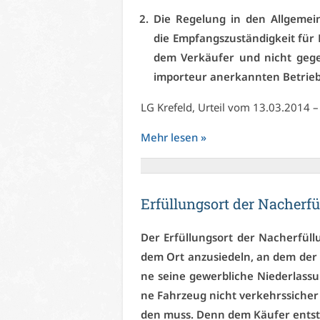
Die Re­ge­lung in den All­ge­mei­
die Emp­fangs­zu­stän­dig­keit für
dem Ver­käu­fer und nicht ge­gen
im­por­teur an­er­kann­ten Be­trieb
LG Kre­feld, Ur­teil vom 13.03.2014 
Mehr le­sen »
Er­fül­lungs­ort der Nach­er­
Der Er­fül­lungs­ort der Nach­er­fül­
dem Ort an­zu­sie­deln, an dem der K
ne sei­ne ge­werb­li­che Nie­der­las
ne Fahr­zeug nicht ver­kehrs­si­cher
den muss. Denn dem Käu­fer ent­ste­