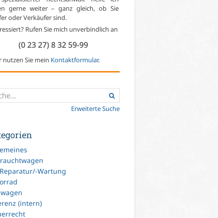
en gerne weiter – ganz gleich, ob Sie
er oder Verkäufer sind.
ressiert? Rufen Sie mich unverbindlich an
(0 23 27) 8 32 59-99
r nutzen Sie mein
Kontaktformular
.
Erweiterte Suche
tegorien
gemeines
rauchtwagen
-Reparatur/-Wartung
orrad
uwagen
renz (intern)
uerrecht