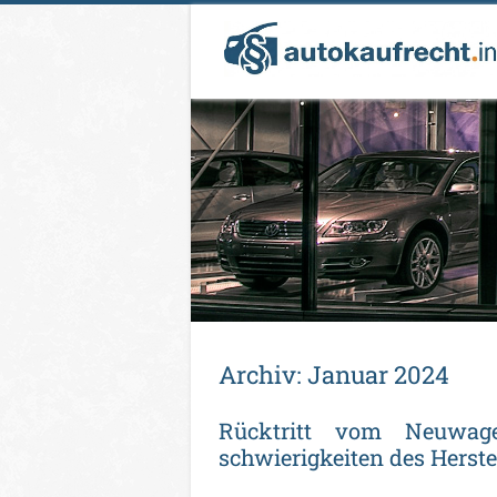
Ar­chiv:
Ja­nu­ar 2024
Rück­tritt vom Neu­wa­gen
schwie­rig­kei­ten des Her­stel