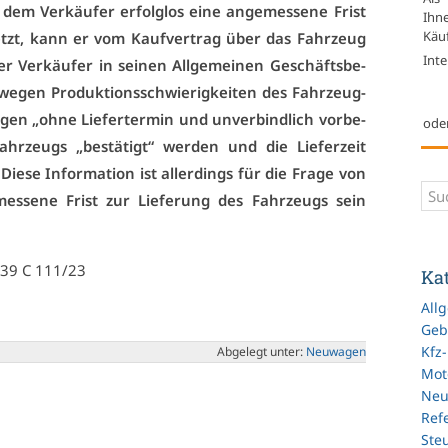
em Ver­käu­fer er­folg­los ei­ne an­ge­mes­se­ne Frist
Ihn
Käuf
setzt, kann er vom Kauf­ver­trag über das Fahr­zeug
Inte
 Ver­käu­fer in sei­nen All­ge­mei­nen Ge­schäfts­be­
e­gen Pro­duk­ti­ons­schwie­rig­kei­ten des Fahr­zeug­
un­gen „oh­ne Lie­fer­ter­min und un­ver­bind­lich vor­be­
ode
Fahr­zeugs „be­stä­tigt“ wer­den und die Lie­fer­zeit
e­se In­for­ma­ti­on ist al­ler­dings für die Fra­ge von
mes­se­ne Frist zur Lie­fe­rung des Fahr­zeugs sein
 39 C 111/23
Ka
All
Geb
Kfz
Ab­ge­legt un­ter:
Neu­wa­gen
Mot
Ne
Refe
Ste