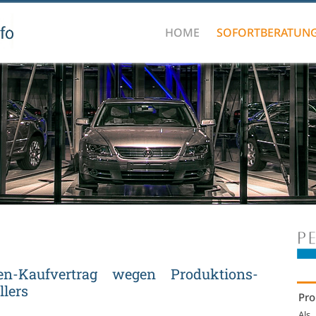
HOME
SOFORTBERATUN
-Kauf­ver­trag we­gen Pro­duk­ti­ons­
­lers
Pro
Als