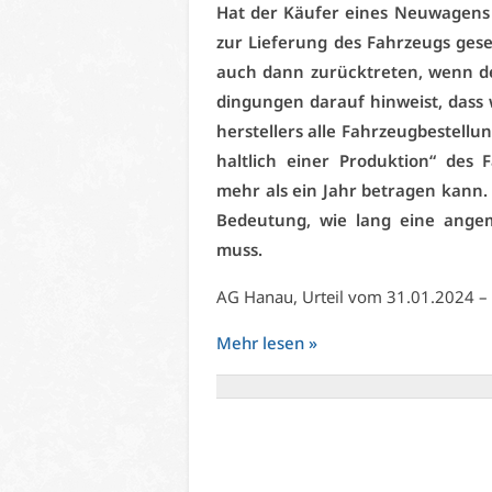
Hat der Käu­fer ei­nes Neu­wa­gens d
zur Lie­fe­rung des Fahr­zeugs ge­
auch dann zu­rück­tre­ten, wenn der
din­gun­gen dar­auf hin­weist, dass w
her­stel­lers al­le Fahr­zeug­be­stel­l
halt­lich ei­ner Pro­duk­ti­on“ des 
mehr als ein Jahr be­tra­gen kann. Di
Be­deu­tung, wie lang ei­ne an­ge­
muss.
AG Ha­nau, Ur­teil vom 31.01.2024 –
Mehr le­sen »