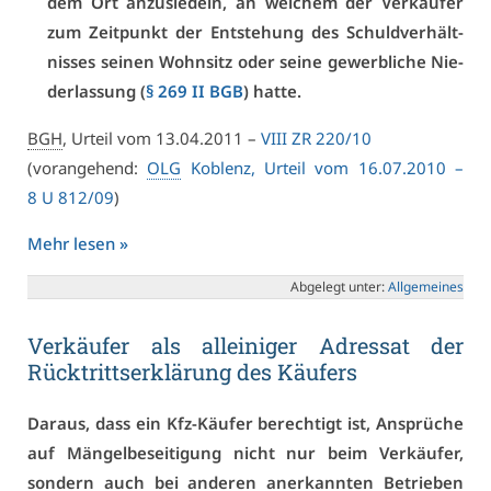
dem Ort an­zu­sie­deln, an wel­chem der Ver­käu­fer
zum Zeit­punkt der Ent­ste­hung des Schuld­ver­hält­
nis­ses sei­nen Wohn­sitz oder sei­ne ge­werb­li­che Nie­
der­las­sung (
§ 269 II BGB
) hat­te.
BGH
, Ur­teil vom 13.04.2011 –
VI­II ZR 220/10
(vor­an­ge­hend:
OLG
Ko­blenz, Ur­teil vom 16.07.2010 –
8 U 812/09
)
Mehr le­sen »
Ab­ge­legt un­ter:
All­ge­mei­nes
Ver­käu­fer als al­lei­ni­ger Adres­sat der
Rück­tritts­er­klä­rung des Käu­fers
Dar­aus, dass ein Kfz-Käu­fer be­rech­tigt ist, An­sprü­che
auf Män­gel­be­sei­ti­gung nicht nur beim Ver­käu­fer,
son­dern auch bei an­de­ren an­er­kann­ten Be­trie­ben