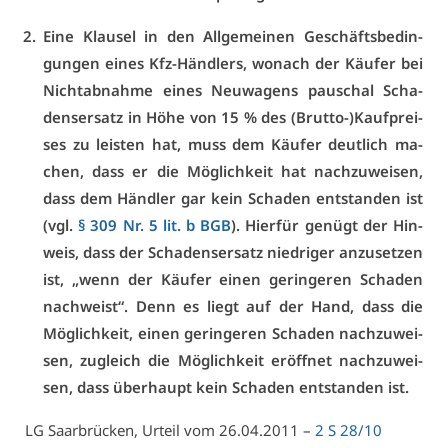
Ei­ne Klau­sel in den All­ge­mei­nen Ge­schäfts­be­din­
gun­gen ei­nes Kfz-Händ­lers, wo­nach der Käu­fer bei
Nicht­ab­nah­me ei­nes Neu­wa­gens pau­schal Scha­
dens­er­satz in Hö­he von 15 % des (Brut­to-)Kauf­prei­
ses zu leis­ten hat, muss dem Käu­fer deut­lich ma­
chen, dass er die Mög­lich­keit hat nach­zu­wei­sen,
dass dem Händ­ler gar kein Scha­den ent­stan­den ist
(vgl.
§ 309 Nr. 5 lit. b BGB
). Hier­für ge­nügt der Hin­
weis, dass der Scha­dens­er­satz nied­ri­ger an­zu­set­zen
ist, „wenn der Käu­fer ei­nen ge­rin­ge­ren Scha­den
nach­weist“. Denn es liegt auf der Hand, dass die
Mög­lich­keit, ei­nen ge­rin­ge­ren Scha­den nach­zu­wei­
sen, zu­gleich die Mög­lich­keit er­öff­net nach­zu­wei­
sen, dass über­haupt kein Scha­den ent­stan­den ist.
LG Saar­brü­cken, Ur­teil vom 26.04.2011 –
2 S 28/10