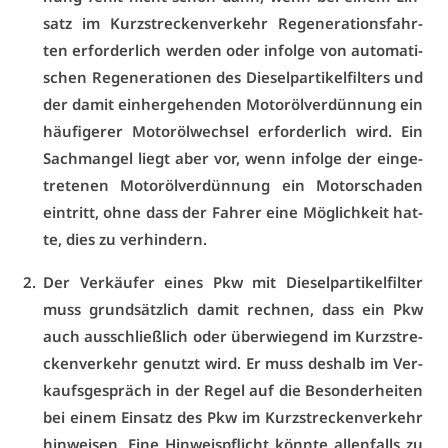
satz im Kurz­stre­cken­ver­kehr Re­ge­ne­ra­ti­ons­fahr­
ten er­for­der­lich wer­den oder in­fol­ge von au­to­ma­ti­
schen Re­ge­ne­ra­tio­nen des Die­sel­par­ti­kel­fil­ters und
der da­mit ein­her­ge­hen­den Mo­toröl­ver­dün­nung ein
häu­fi­ge­rer Mo­toröl­wech­sel er­for­der­lich wird. Ein
Sach­man­gel liegt aber vor, wenn in­fol­ge der ein­ge­
tre­te­nen Mo­toröl­ver­dün­nung ein Mo­tor­scha­den
ein­tritt, oh­ne dass der Fah­rer ei­ne Mög­lich­keit hat­
te, dies zu ver­hin­dern.
Der Ver­käu­fer ei­nes Pkw mit Die­sel­par­ti­kel­fil­ter
muss grund­sätz­lich da­mit rech­nen, dass ein Pkw
auch aus­schließ­lich oder über­wie­gend im Kurz­stre­
cken­ver­kehr ge­nutzt wird. Er muss des­halb im Ver­
kaufs­ge­spräch in der Re­gel auf die Be­son­der­hei­ten
bei ei­nem Ein­satz des Pkw im Kurz­stre­cken­ver­kehr
hin­wei­sen. Ei­ne Hin­weis­pflicht könn­te al­len­falls zu