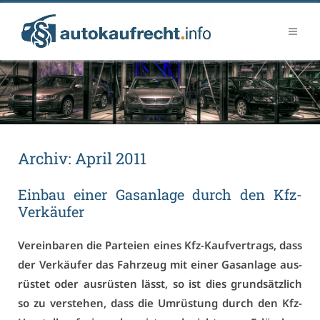
Ar­chiv:
April 2011
Ein­bau ei­ner Gas­an­la­ge durch den Kfz-
Ver­käu­fer
Ver­ein­ba­ren die Par­tei­en ei­nes Kfz-Kauf­ver­trags, dass
der Ver­käu­fer das Fahr­zeug mit ei­ner Gas­an­la­ge aus­
rüs­tet oder aus­rüs­ten lässt, so ist dies grund­sätz­lich
so zu ver­ste­hen, dass die Um­rüs­tung durch den Kfz-