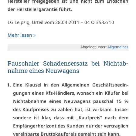
Her­stel­ler frei­ge­ge­ben ist und nicht zum Er­lö­schen
der Her­stel­ler­ga­ran­tie führt.
LG Leip­zig, Ur­teil vom 28.04.2011 – 04 O 3532/10
Mehr le­sen »
Ab­ge­legt un­ter:
All­ge­mei­nes
Pau­scha­ler Scha­dens­er­satz bei Nicht­ab­
nah­me ei­nes Neu­wa­gens
Ei­ne Klau­sel in den All­ge­mei­nen Ge­schäfts­be­din­
gun­gen ei­nes Kfz-Händ­lers, wo­nach ein Käu­fer bei
Nicht­ab­nah­me ei­nes Neu­wa­gens pau­schal 15 %
des Kauf­prei­ses zu zah­len hat, ist wirk­sam. Ins­be­
son­de­re ist klar, dass mit „Kauf­preis“ nach dem
Emp­fän­ger­ho­ri­zont des Kun­den nur der ver­trag­lich
ver­ein­bar­te Brut­to­kauf­preis ge­meint sein kann.