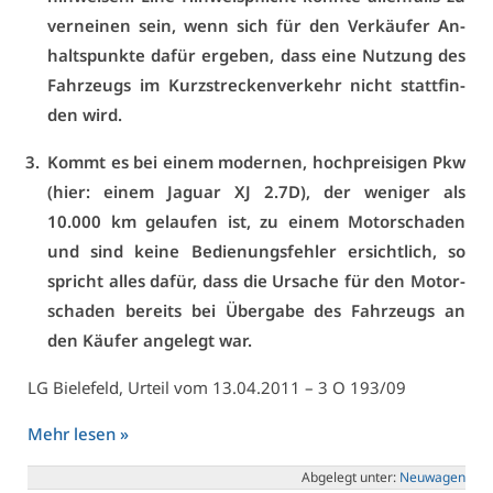
ver­nei­nen sein, wenn sich für den Ver­käu­fer An­
halts­punk­te da­für er­ge­ben, dass ei­ne Nut­zung des
Fahr­zeugs im Kurz­stre­cken­ver­kehr nicht statt­fin­
den wird.
Kommt es bei ei­nem mo­der­nen, hoch­prei­si­gen Pkw
(hier: ei­nem Ja­gu­ar XJ 2.7D), der we­ni­ger als
10.000 km ge­lau­fen ist, zu ei­nem Mo­tor­scha­den
und sind kei­ne Be­die­nungs­feh­ler er­sicht­lich, so
spricht al­les da­für, dass die Ur­sa­che für den Mo­tor­
scha­den be­reits bei Über­ga­be des Fahr­zeugs an
den Käu­fer an­ge­legt war.
LG Bie­le­feld, Ur­teil vom 13.04.2011 – 3 O 193/09
Mehr le­sen »
Ab­ge­legt un­ter:
Neu­wa­gen