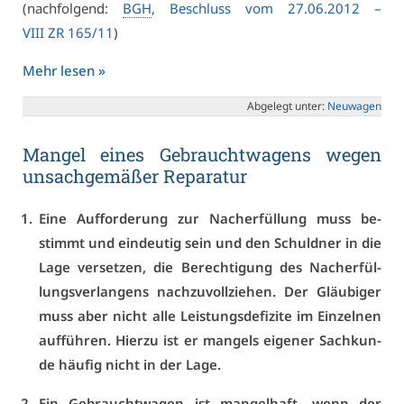
(nach­fol­gend:
BGH
, Be­schluss vom 27.06.2012 –
VI­II ZR 165/11
)
Mehr le­sen »
Ab­ge­legt un­ter:
Neu­wa­gen
Man­gel ei­nes Ge­braucht­wa­gens we­gen
un­sach­ge­mä­ßer Re­pa­ra­tur
Ei­ne Auf­for­de­rung zur Nach­er­fül­lung muss be­
stimmt und ein­deu­tig sein und den Schuld­ner in die
La­ge ver­set­zen, die Be­rech­ti­gung des Nach­er­fül­
lungs­ver­lan­gens nach­zu­voll­zie­hen. Der Gläu­bi­ger
muss aber nicht al­le Leis­tungs­de­fi­zi­te im Ein­zel­nen
auf­füh­ren. Hier­zu ist er man­gels ei­ge­ner Sach­kun­
de häu­fig nicht in der La­ge.
Ein Ge­braucht­wa­gen ist man­gel­haft, wenn der