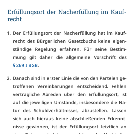
Er­fül­lungs­ort der Nach­er­fül­lung im Kauf­
recht
Der Er­fül­lungs­ort der Nach­er­fül­lung hat im Kauf­
recht des Bür­ger­li­chen Ge­setz­buchs kei­ne ei­gen­
stän­di­ge Re­ge­lung er­fah­ren. Für sei­ne Be­stim­
mung gilt da­her die all­ge­mei­ne Vor­schrift des
§ 269 I BGB
.
Da­nach sind in ers­ter Li­nie die von den Par­tei­en ge­
trof­fe­nen Ver­ein­ba­run­gen ent­schei­dend. Feh­len
ver­trag­li­che Ab­re­den über den Er­fül­lungs­ort, ist
auf die je­wei­li­gen Um­stän­de, ins­be­son­de­re die Na­
tur des Schuld­ver­hält­nis­ses, ab­zu­stel­len. Las­sen
sich auch hier­aus kei­ne ab­schlie­ßen­den Er­kennt­
nis­se ge­win­nen, ist der Er­fül­lungs­ort letzt­lich an