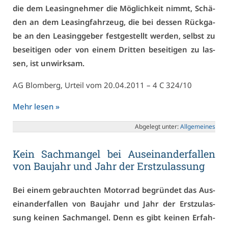
die dem Lea­sing­neh­mer die Mög­lich­keit nimmt, Schä­
den an dem Lea­sing­fahr­zeug, die bei des­sen Rück­ga­
be an den Lea­sing­ge­ber fest­ge­stellt wer­den, selbst zu
be­sei­ti­gen oder von ei­nem Drit­ten be­sei­ti­gen zu las­
sen, ist un­wirk­sam.
AG Blom­berg, Ur­teil vom 20.04.2011 – 4 C 324/10
Mehr le­sen »
Ab­ge­legt un­ter:
All­ge­mei­nes
Kein Sach­man­gel bei Aus­ein­an­der­fal­len
von Bau­jahr und Jahr der Erst­zu­las­sung
Bei ei­nem ge­brauch­ten Mo­tor­rad be­grün­det das Aus­
ein­an­der­fal­len von Bau­jahr und Jahr der Erst­zu­las­
sung kei­nen Sach­man­gel. Denn es gibt kei­nen Er­fah­