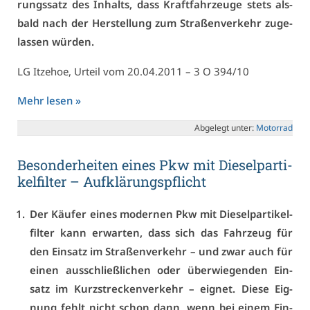
rungs­satz des In­halts, dass Kraft­fahr­zeu­ge stets als­
bald nach der Her­stel­lung zum Stra­ßen­ver­kehr zu­ge­
las­sen wür­den.
LG It­ze­hoe, Ur­teil vom 20.04.2011 – 3 O 394/10
Mehr le­sen »
Ab­ge­legt un­ter:
Mo­tor­rad
Be­son­der­hei­ten ei­nes Pkw mit Die­sel­par­ti­
kel­fil­ter – Auf­klä­rungs­pflicht
Der Käu­fer ei­nes mo­der­nen Pkw mit Die­sel­par­ti­kel­
fil­ter kann er­war­ten, dass sich das Fahr­zeug für
den Ein­satz im Stra­ßen­ver­kehr – und zwar auch für
ei­nen aus­schließ­li­chen oder über­wie­gen­den Ein­
satz im Kurz­stre­cken­ver­kehr – eig­net. Die­se Eig­
nung fehlt nicht schon dann, wenn bei ei­nem Ein­