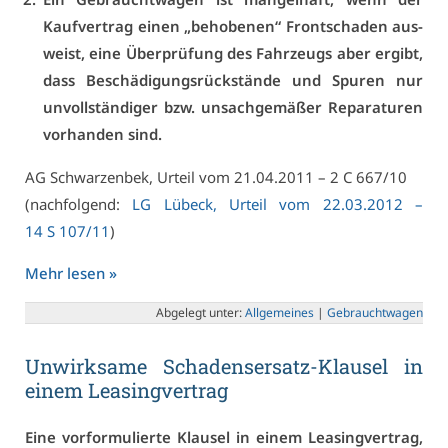
Kauf­ver­trag ei­nen „be­ho­be­nen“ Front­scha­den aus­
weist, ei­ne Über­prü­fung des Fahr­zeugs aber er­gibt,
dass Be­schä­di­gungs­rück­stän­de und Spu­ren nur
un­voll­stän­di­ger bzw. un­sach­ge­mä­ßer Re­pa­ra­tu­ren
vor­han­den sind.
AG Schwar­zen­bek, Ur­teil vom 21.04.2011 – 2 C 667/10
(nach­fol­gend:
LG Lü­beck, Ur­teil vom 22.03.2012 –
14 S 107/11
)
Mehr le­sen »
Ab­ge­legt un­ter:
All­ge­mei­nes
|
Ge­braucht­wa­gen
Un­wirk­sa­me Scha­dens­er­satz-Klau­sel in
ei­nem Lea­sing­ver­trag
Ei­ne vor­for­mu­lier­te Klau­sel in ei­nem Lea­sing­ver­trag,