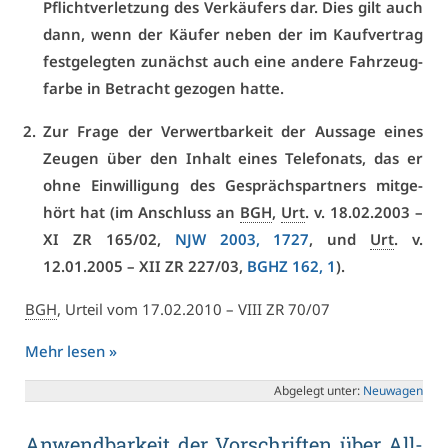
Pflicht­ver­let­zung des Ver­käu­fers dar. Dies gilt auch
dann, wenn der Käu­fer ne­ben der im Kauf­ver­trag
fest­ge­leg­ten zu­nächst auch ei­ne an­de­re Fahr­zeug­
far­be in Be­tracht ge­zo­gen hat­te.
Zur Fra­ge der Ver­wert­bar­keit der Aus­sa­ge ei­nes
Zeu­gen über den In­halt ei­nes Te­le­fo­nats, das er
oh­ne Ein­wil­li­gung des Ge­sprächs­part­ners mit­ge­
hört hat (im An­schluss an
BGH
,
Urt
. v. 18.02.2003 –
XI ZR 165/02
,
NJW 2003, 1727
, und
Urt
. v.
12.01.2005 –
XII ZR 227/03
,
BGHZ 162, 1
).
BGH
, Ur­teil vom 17.02.2010 –
VI­II ZR 70/07
Mehr le­sen »
Ab­ge­legt un­ter:
Neu­wa­gen
An­wend­bar­keit der Vor­schrif­ten über All­