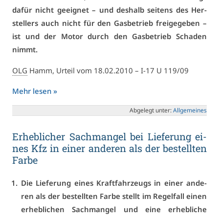
da­für nicht ge­eig­net – und des­halb sei­tens des Her­
stel­lers auch nicht für den Gas­be­trieb frei­ge­ge­ben –
ist und der Mo­tor durch den Gas­be­trieb Scha­den
nimmt.
OLG
Hamm, Ur­teil vom 18.02.2010 – I-17 U 119/09
Mehr le­sen »
Ab­ge­legt un­ter:
All­ge­mei­nes
Er­heb­li­cher Sach­man­gel bei Lie­fe­rung ei­
nes Kfz in ei­ner an­de­ren als der be­stell­ten
Far­be
Die Lie­fe­rung ei­nes Kraft­fahr­zeugs in ei­ner an­de­
ren als der be­stell­ten Far­be stellt im Re­gel­fall ei­nen
er­heb­li­chen Sach­man­gel und ei­ne er­heb­li­che