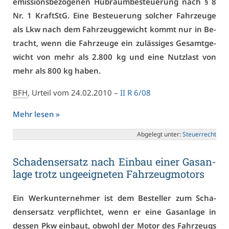
emis­si­ons­be­zo­ge­nen Hub­raum­be­steue­rung nach § 8
Nr. 1 Kraft­StG. Ei­ne Be­steue­rung sol­cher Fahr­zeu­ge
als Lkw nach dem Fahr­zeug­ge­wicht kommt nur in Be­
tracht, wenn die Fahr­zeu­ge ein zu­läs­si­ges Ge­samt­ge­
wicht von mehr als 2.800 kg und ei­ne Nutz­last von
mehr als 800 kg ha­ben.
BFH
, Ur­teil vom 24.02.2010 –
II R 6/08
Mehr le­sen »
Ab­ge­legt un­ter:
Steu­er­recht
Scha­dens­er­satz nach Ein­bau ei­ner Gas­an­
la­ge trotz un­ge­eig­ne­ten Fahr­zeug­mo­tors
Ein Werk­un­ter­neh­mer ist dem Be­stel­ler zum Scha­
dens­er­satz ver­pflich­tet, wenn er ei­ne Gas­an­la­ge in
des­sen Pkw ein­baut, ob­wohl der Mo­tor des Fahr­zeugs