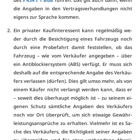
des
§ 434 I 1 BGB
füh­ren. Das gilt auch dann, wenn
die An­ga­ben in den Ver­trags­ver­hand­lun­gen nicht
ei­gens zur Spra­che kom­men.
Ein pri­va­ter Kauf­in­ter­es­sent kann re­gel­mä­ßig we­
der durch die Be­sich­ti­gung ei­nes Fahr­zeugs noch
durch ei­ne Pro­be­fahrt da­mit fest­stel­len, ob das
Fahr­zeug – wie vom Ver­käu­fer an­ge­ge­ben – über
ein An­ti­blo­ckier­sys­tem (ABS) ver­fügt. Er muss sich
des­halb auf die ent­spre­chen­de An­ga­be des Ver­käu­
fers ver­las­sen (dür­fen). Dies gilt um­so mehr, als von
ei­nem Käu­fer nicht ver­langt wer­den kann, dass er
– so­weit dies über­haupt mög­lich ist – zu sei­nem ei­
ge­nen Schutz sämt­li­che An­ga­ben des Ver­käu­fers
noch vor Ort über­prüft, um sich et­wai­ge Ge­währ­
leis­tungs­an­sprü­che zu er­hal­ten. Viel­mehr ist es Sa­
che des Ver­käu­fers, die Rich­tig­keit sei­ner An­ga­ben