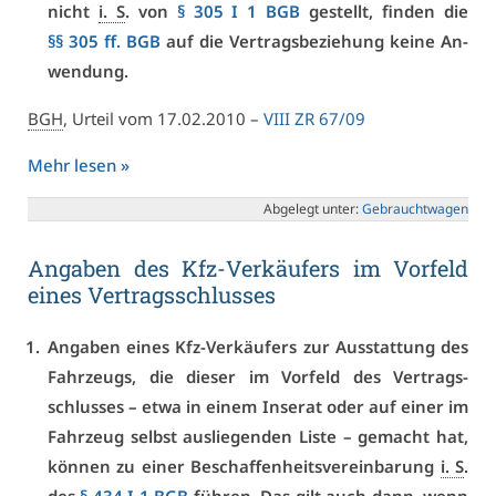
nicht
i. S
. von
§ 305 I 1 BGB
ge­stellt, fin­den die
§§ 305 ff. BGB
auf die Ver­trags­be­zie­hung kei­ne An­
wen­dung.
BGH
, Ur­teil vom 17.02.2010 –
VI­II ZR 67/09
Mehr le­sen »
Ab­ge­legt un­ter:
Ge­braucht­wa­gen
An­ga­ben des Kfz-Ver­käu­fers im Vor­feld
ei­nes Ver­trags­schlus­ses
An­ga­ben ei­nes Kfz-Ver­käu­fers zur Aus­stat­tung des
Fahr­zeugs, die die­ser im Vor­feld des Ver­trags­
schlus­ses – et­wa in ei­nem In­se­rat oder auf ei­ner im
Fahr­zeug selbst aus­lie­gen­den Lis­te – ge­macht hat,
kön­nen zu ei­ner Be­schaf­fen­heits­ver­ein­ba­rung
i. S
.