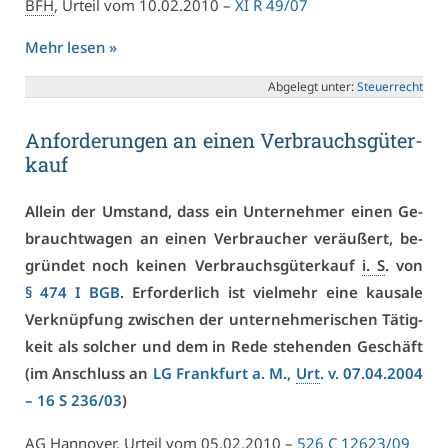
BFH
, Ur­teil vom 10.02.2010 –
XI R 49/07
Mehr le­sen »
Ab­ge­legt un­ter:
Steu­er­recht
An­for­de­run­gen an ei­nen Ver­brauchs­gü­ter­
kauf
Al­lein der Um­stand, dass ein Un­ter­neh­mer ei­nen Ge­
braucht­wa­gen an ei­nen Ver­brau­cher ver­äu­ßert, be­
grün­det noch kei­nen Ver­brauchs­gü­ter­kauf
i. S
. von
§ 474 I BGB
. Er­for­der­lich ist viel­mehr ei­ne kau­sa­le
Ver­knüp­fung zwi­schen der un­ter­neh­me­ri­schen Tä­tig­
keit als sol­cher und dem in Re­de ste­hen­den Ge­schäft
(im An­schluss an
LG Frank­furt a. M.,
Urt
. v. 07.04.2004
– 16 S 236/03
)
AG Han­no­ver, Ur­teil vom 05.02.2010 –
526 C 12623/09