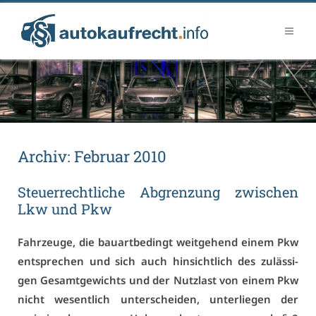
Ar­chiv:
Fe­bru­ar 2010
Steu­er­recht­li­che Ab­gren­zung zwi­schen
Lkw und Pkw
Fahr­zeu­ge, die bau­art­be­dingt weit­ge­hend ei­nem Pkw
ent­spre­chen und sich auch hin­sicht­lich des zu­läs­si­
gen Ge­samt­ge­wichts und der Nutz­last von ei­nem Pkw
nicht we­sent­lich un­ter­schei­den, un­ter­lie­gen der