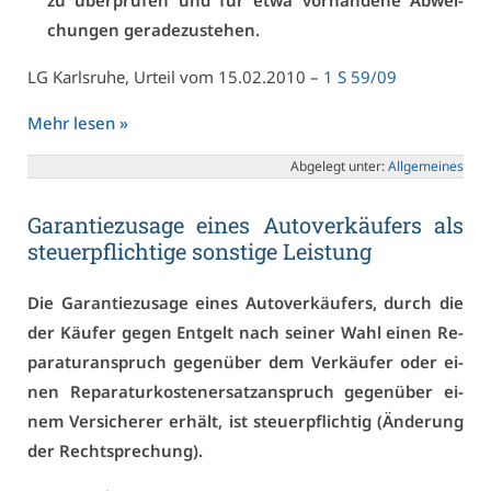
zu über­prü­fen und für et­wa vor­han­de­ne Ab­wei­
chun­gen ge­ra­de­zu­ste­hen.
LG Karls­ru­he, Ur­teil vom 15.02.2010 –
1 S 59/09
Mehr le­sen »
Ab­ge­legt un­ter:
All­ge­mei­nes
Ga­ran­tie­zu­sa­ge ei­nes Au­to­ver­käu­fers als
steu­er­pflich­ti­ge sons­ti­ge Leis­tung
Die Ga­ran­tie­zu­sa­ge ei­nes Au­to­ver­käu­fers, durch die
der Käu­fer ge­gen Ent­gelt nach sei­ner Wahl ei­nen Re­
pa­ra­turan­spruch ge­gen­über dem Ver­käu­fer oder ei­
nen Re­pa­ra­tur­kos­ten­er­satz­an­spruch ge­gen­über ei­
nem Ver­si­che­rer er­hält, ist steu­er­pflich­tig (Än­de­rung
der Recht­spre­chung).