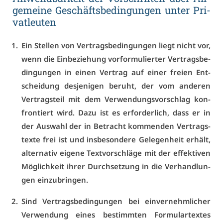
ge­mei­ne Ge­schäfts­be­din­gun­gen un­ter Pri­
vat­leu­ten
Ein Stel­len von Ver­trags­be­din­gun­gen liegt nicht vor,
wenn die Ein­be­zie­hung vor­for­mu­lier­ter Ver­trags­be­
din­gun­gen in ei­nen Ver­trag auf ei­ner frei­en Ent­
schei­dung des­je­ni­gen be­ruht, der vom an­de­ren
Ver­trags­teil mit dem Ver­wen­dungs­vor­schlag kon­
fron­tiert wird. Da­zu ist es er­for­der­lich, dass er in
der Aus­wahl der in Be­tracht kom­men­den Ver­trags­
tex­te frei ist und ins­be­son­de­re Ge­le­gen­heit er­hält,
al­ter­na­tiv ei­ge­ne Text­vor­schlä­ge mit der ef­fek­ti­ven
Mög­lich­keit ih­rer Durch­set­zung in die Ver­hand­lun­
gen ein­zu­brin­gen.
Sind Ver­trags­be­din­gun­gen bei ein­ver­nehm­li­cher
Ver­wen­dung ei­nes be­stimm­ten For­mu­l­ar­tex­tes