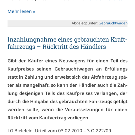
Mehr le­sen »
Ab­ge­legt un­ter:
Ge­braucht­wa­gen
In­zah­lung­nah­me ei­nes ge­brauch­ten Kraft­
fahr­zeugs – Rück­tritt des Händ­lers
Gibt der Käu­fer ei­nes Neu­wa­gens für ei­nen Teil des
Kauf­prei­ses sei­nen Ge­braucht­wa­gen an Er­fül­lungs
statt in Zah­lung und er­weist sich das Alt­fahr­zeug spä­
ter als man­gel­haft, so kann der Händ­ler auch die Zah­
lung des­je­ni­gen Teils des Kauf­prei­ses ver­lan­gen, der
durch die Hin­ga­be des ge­brauch­ten Fahr­zeugs ge­tilgt
wer­den soll­te, wenn die Vor­aus­set­zun­gen für ei­nen
Rück­tritt vom Kauf­ver­trag vor­lie­gen.
LG Bie­le­feld, Ur­teil vom 03.02.2010 – 3 O 222/09