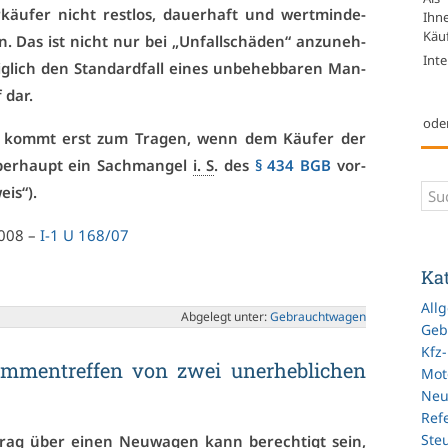
äu­fer nicht rest­los, dau­er­haft und wert­min­de­
Ihn
Käuf
n. Das ist nicht nur bei „Un­fall­schä­den“ an­zu­neh­
Inte
ig­lich den Stan­dard­fall ei­nes un­be­heb­ba­ren Man­
 dar.
ode
kommt erst zum Tra­gen, wenn dem Käu­fer der
über­haupt ein Sach­man­gel
i. S
. des
§ 434 BGB
vor­
eis“).
2008 –
I-1 U 168/07
Ka
All
Ab­ge­legt un­ter:
Ge­braucht­wa­gen
Geb
Kfz
m­men­tref­fen von zwei un­er­heb­li­chen
Mot
Ne
Refe
Ste
trag über ei­nen Neu­wa­gen kann be­rech­tigt sein,