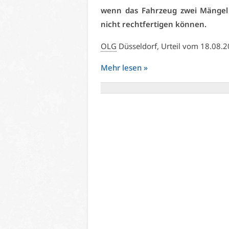
wenn das Fahr­zeug zwei Män­gel auf
nicht recht­fer­ti­gen kön­nen.
OLG
Düs­sel­dorf, Ur­teil vom 18.08.
Mehr le­sen »