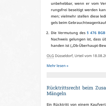
un­be­heb­bar, wenn er vom Ver­k
rungs­frei be­sei­tigt wer­den kan
men; viel­mehr stel­len die­se le­d
gels beim Ge­braucht­wa­gen­kauf
Die Ver­mu­tung des
§ 476 BGB
Nach­weis ge­lun­gen ist, dass 
han­den ist („Ob-Über­haupt-Be­w
OLG
Düs­sel­dorf, Ur­teil vom 18.08.
Mehr le­sen »
Rück­tritts­recht beim Zu­sa
Män­geln
Ein Rück­tritt von ei­nem Kauf­ver­