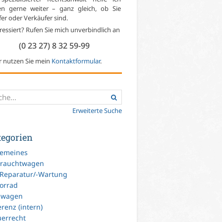
en gerne weiter – ganz gleich, ob Sie
er oder Verkäufer sind.
ressiert? Rufen Sie mich unverbindlich an
(0 23 27) 8 32 59-99
r nutzen Sie mein
Kontaktformular
.
Erweiterte Suche
tegorien
gemeines
rauchtwagen
-Reparatur/-Wartung
orrad
uwagen
renz (intern)
uerrecht