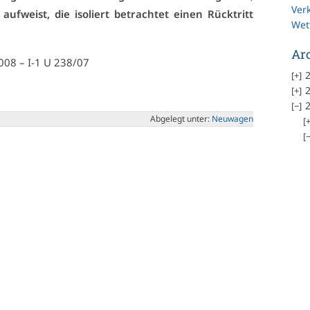
Ver
­weist, die iso­liert be­trach­tet ei­nen Rück­tritt
Wet
Ar
2008 – I-1 U 238/07
2
2
2
Ab­ge­legt un­ter:
Neu­wa­gen