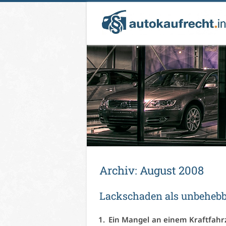
Ar­chiv:
Au­gust 2008
Lack­scha­den als un­be­heb­
Ein Man­gel an ei­nem Kraft­fahr