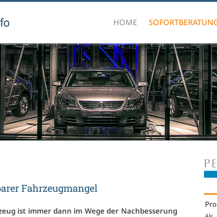
HOME
SOFORTBERATUN
ba­rer Fahr­zeug­man­gel
Pro
­zeug ist im­mer dann im We­ge der Nach­bes­se­rung
Als