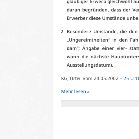
gläu­bi­ger Er­werb gleich­wohl au
dar­an be­grün­den, dass der Ver
Er­wer­ber die­se Um­stän­de un­be­
Be­son­de­re Um­stän­de, die de
„Un­ge­reimt­hei­ten“ in den Fahr
dam“; An­ga­be ei­ner vier- statt e
wann die nächs­te Haupt­un­ter­s
Aus­stel­lungs­da­tum).
KG, Ur­teil vom 24.05.2002 –
25 U 1
Mehr le­sen »