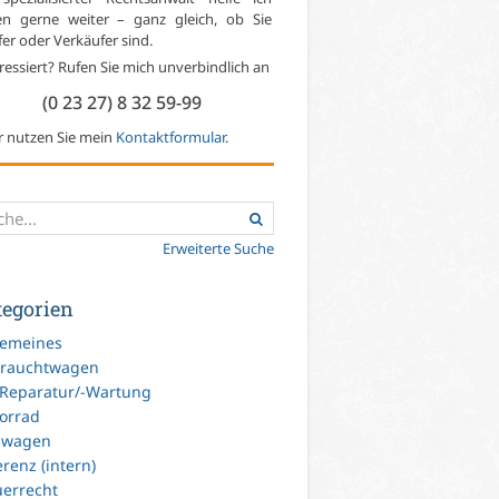
en gerne weiter – ganz gleich, ob Sie
er oder Verkäufer sind.
ressiert? Rufen Sie mich unverbindlich an
(0 23 27) 8 32 59-99
r nutzen Sie mein
Kontaktformular
.
Erweiterte Suche
tegorien
gemeines
rauchtwagen
-Reparatur/-Wartung
orrad
uwagen
renz (intern)
uerrecht