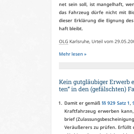
net sein soll, ist man­gel­haft, wen
das Fahr­zeug dür­fe nicht mit Bio
die­ser Er­klä­rung die Eig­nung des
haft bleibt.
OLG
Karls­ru­he, Ur­teil vom 29.05.2
Mehr le­sen »
Kein gut­gläu­bi­ger Er­werb e
ten“ in den (ge­fälsch­ten) Fa
Da­mit er ge­mäß
§§ 929 Satz 1
,
Kraft­fahr­zeug er­wer­ben kann
brief (Zu­las­sungs­be­schei­ni­gun
Ver­äu­ße­rers zu prü­fen. Er­füllt