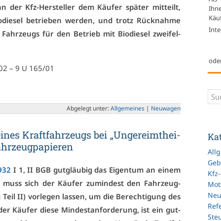
n der Kfz-Her­stel­ler dem Käu­fer spä­ter mit­teilt,
Ihn
Käuf
­die­sel be­trie­ben wer­den, und trotz Rück­nah­me
Inte
 Fahr­zeugs für den Be­trieb mit Bio­die­sel zwei­fel­
ode
002 – 9 U 165/01
Ab­ge­legt un­ter:
All­ge­mei­nes
|
Neu­wa­gen
i­nes Kraft­fahr­zeugs bei „Un­ge­reimt­hei­
Ka
hr­zeug­pa­pie­ren
All
Geb
932
I 1, II BGB gut­gläu­big das Ei­gen­tum an ei­nem
Kfz
, muss sich der Käu­fer zu­min­dest den Fahr­zeug­
Mot
Ne
g Teil II) vor­le­gen las­sen, um die Be­rech­ti­gung des
Refe
 der Käu­fer die­se Min­dest­an­for­de­rung, ist ein gut­
Ste