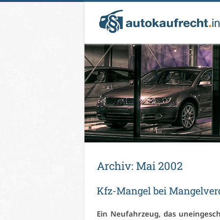
Ar­chiv:
Mai 2002
Kfz-Man­gel bei Man­gel­ver­d
Ein Neu­fahr­zeug, das un­ein­ge­sc