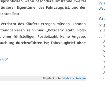
s­ge­schlos­sen, wenn be­son­de­re Um­stän­de Zwei­fel
Ver
­äu­ße­rer Ei­gen­tü­mer des Fahr­zeugs ist, und der
Wet
ach­tet lässt.
Ar
n Ver­dacht des Käu­fers er­re­gen müs­sen, kön­nen
2
­zeug­pa­pie­ren sein (hier: „Potz­dam“ statt „Pots­
2
2
i­ner fünf­stel­li­gen Post­leit­zahl; kei­ne An­ga­be,
u­chung durch­zu­füh­ren ist; Fahr­zeug­brief oh­ne
67/01
Ab­ge­legt un­ter:
Ge­braucht­wa­gen