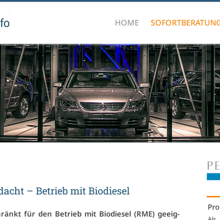
HOME
SOFORTBERATUN
acht – Be­trieb mit Bio­die­sel
Pro
hränkt für den Be­trieb mit Bio­die­sel (RME) ge­eig­
Als