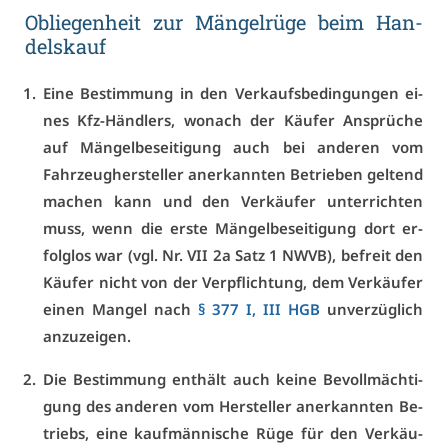
Ob­lie­gen­heit zur Män­gel­rü­ge beim Han­
dels­kauf
Ei­ne Be­stim­mung in den Ver­kaufs­be­din­gun­gen ei­
nes Kfz-Händ­lers, wo­nach der Käu­fer An­sprü­che
auf Män­gel­be­sei­ti­gung auch bei an­de­ren vom
Fahr­zeug­her­stel­ler an­er­kann­ten Be­trie­ben gel­tend
ma­chen kann und den Ver­käu­fer un­ter­rich­ten
muss, wenn die ers­te Män­gel­be­sei­ti­gung dort er­
folg­los war (vgl. Nr. VII 2a Satz 1 NWVB), be­freit den
Käu­fer nicht von der Ver­pflich­tung, dem Ver­käu­fer
ei­nen Man­gel nach
§ 377 I, III HGB
un­ver­züg­lich
an­zu­zei­gen.
Die Be­stim­mung ent­hält auch kei­ne Be­voll­mäch­ti­
gung des an­de­ren vom Her­stel­ler an­er­kann­ten Be­
triebs, ei­ne kauf­män­ni­sche Rü­ge für den Ver­käu­