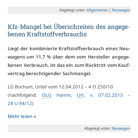
Ab­ge­legt un­ter:
All­ge­mei­nes
|
Neu­wa­gen
Kfz-Man­gel bei Über­schrei­ten des an­ge­ge­
be­nen Kraft­stoff­ver­brauchs
Liegt der kom­bi­nier­te Kraft­stoff­ver­brauch ei­nes Neu­
wa­gens um 11,7 % über dem vom Her­stel­ler an­ge­ge­
be­nen Ver­brauch, ist das ein zum Rück­tritt vom Kauf­
ver­trag be­rech­ti­gen­der Sach­man­gel.
LG Bo­chum, Ur­teil vom 12.04.2012 – 4 O 250/10
(nach­fol­gend:
OLG
Hamm,
Urt
. v. 07.02.2013 –
28 U 94/12
)
Mehr le­sen »
Ab­ge­legt un­ter:
Neu­wa­gen