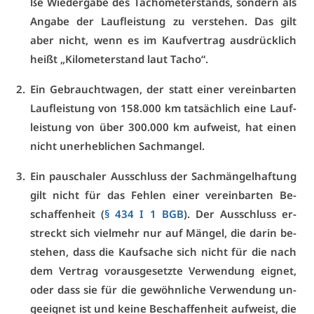
ße Wie­der­ga­be des Ta­cho­me­ter­stands, son­dern als
An­ga­be der Lauf­leis­tung zu ver­ste­hen. Das gilt
aber nicht, wenn es im Kauf­ver­trag aus­drück­lich
heißt „Ki­lo­me­ter­stand laut Ta­cho“.
Ein Ge­braucht­wa­gen, der statt ei­ner ver­ein­bar­ten
Lauf­leis­tung von 158.000 km tat­säch­lich ei­ne Lauf­
leis­tung von über 300.000 km auf­weist, hat ei­nen
nicht un­er­heb­li­chen Sach­man­gel.
Ein pau­scha­ler Aus­schluss der Sach­män­gel­haf­tung
gilt nicht für das Feh­len ei­ner ver­ein­bar­ten Be­
schaf­fen­heit (
§ 434 I 1 BGB
). Der Aus­schluss er­
streckt sich viel­mehr nur auf Män­gel, die dar­in be­
ste­hen, dass die Kauf­sa­che sich nicht für die nach
dem Ver­trag vor­aus­ge­setz­te Ver­wen­dung eig­net,
oder dass sie für die ge­wöhn­li­che Ver­wen­dung un­
ge­eig­net ist und kei­ne Be­schaf­fen­heit auf­weist, die