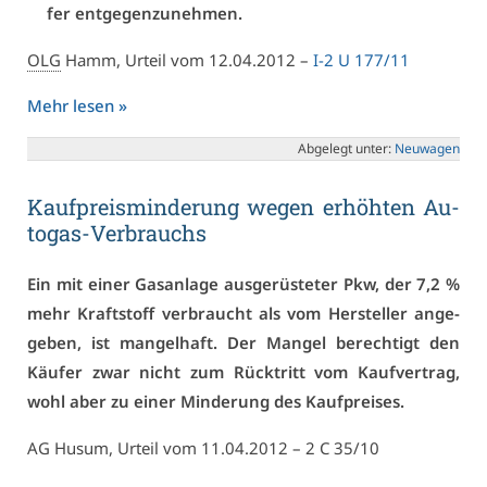
fer ent­ge­gen­zu­neh­men.
OLG
Hamm, Ur­teil vom 12.04.2012 –
I-2 U 177/11
Mehr le­sen »
Ab­ge­legt un­ter:
Neu­wa­gen
Kauf­preis­min­de­rung we­gen er­höh­ten Au­
to­gas-Ver­brauchs
Ein mit ei­ner Gas­an­la­ge aus­ge­rüs­te­ter Pkw, der 7,2 %
mehr Kraft­stoff ver­braucht als vom Her­stel­ler an­ge­
ge­ben, ist man­gel­haft. Der Man­gel be­rech­tigt den
Käu­fer zwar nicht zum Rück­tritt vom Kauf­ver­trag,
wohl aber zu ei­ner Min­de­rung des Kauf­prei­ses.
AG Hu­sum, Ur­teil vom 11.04.2012 – 2 C 35/10