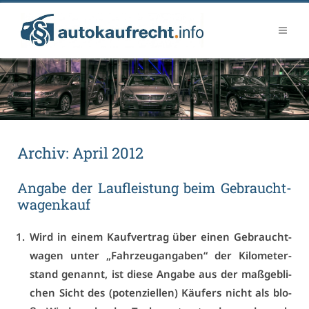
Ar­chiv:
April 2012
An­ga­be der Lauf­leis­tung beim Ge­braucht­
wa­gen­kauf
Wird in ei­nem Kauf­ver­trag über ei­nen Ge­braucht­
wa­gen un­ter „Fahr­zeuganga­ben“ der Ki­lo­me­ter­
stand ge­nannt, ist die­se An­ga­be aus der maß­geb­li­
chen Sicht des (po­ten­zi­el­len) Käu­fers nicht als blo­