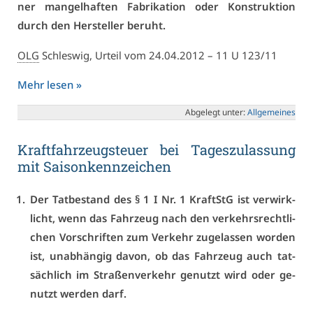
ner man­gel­haf­ten Fa­bri­ka­ti­on oder Kon­struk­ti­on
durch den Her­stel­ler be­ruht.
OLG
Schles­wig, Ur­teil vom 24.04.2012 – 11 U 123/11
Mehr le­sen »
Ab­ge­legt un­ter:
All­ge­mei­nes
Kraft­fahr­zeug­steu­er bei Ta­ges­zu­las­sung
mit Sai­son­kenn­zei­chen
Der Tat­be­stand des § 1 I Nr. 1 Kraft­StG ist ver­wirk­
licht, wenn das Fahr­zeug nach den ver­kehrs­recht­li­
chen Vor­schrif­ten zum Ver­kehr zu­ge­las­sen wor­den
ist, un­ab­hän­gig da­von, ob das Fahr­zeug auch tat­
säch­lich im Stra­ßen­ver­kehr ge­nutzt wird oder ge­
nutzt wer­den darf.