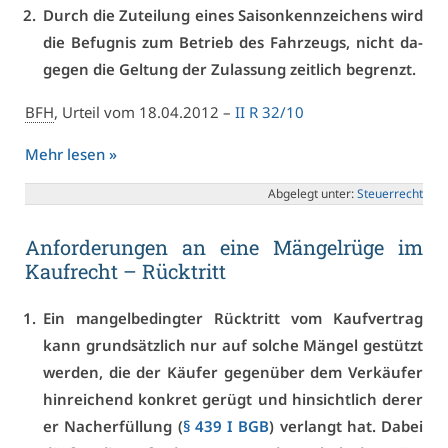
Durch die Zu­tei­lung ei­nes Sai­son­kenn­zei­chens wird
die Be­fug­nis zum Be­trieb des Fahr­zeugs, nicht da­
ge­gen die Gel­tung der Zu­las­sung zeit­lich be­grenzt.
BFH
, Ur­teil vom 18.04.2012 –
II R 32/10
Mehr le­sen »
Ab­ge­legt un­ter:
Steu­er­recht
An­for­de­run­gen an ei­ne Män­gel­rü­ge im
Kauf­recht – Rück­tritt
Ein man­gel­be­ding­ter Rück­tritt vom Kauf­ver­trag
kann grund­sätz­lich nur auf sol­che Män­gel ge­stützt
wer­den, die der Käu­fer ge­gen­über dem Ver­käu­fer
hin­rei­chend kon­kret ge­rügt und hin­sicht­lich de­rer
er Nach­er­fül­lung (
§ 439 I BGB
) ver­langt hat. Da­bei