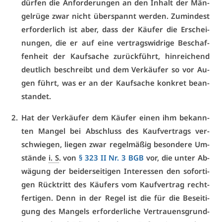
dür­fen die An­for­de­run­gen an den In­halt der Män­
gel­rü­ge zwar nicht über­spannt wer­den. Zu­min­dest
er­for­der­lich ist aber, dass der Käu­fer die Er­schei­
nun­gen, die er auf ei­ne ver­trags­wid­ri­ge Be­schaf­
fen­heit der Kauf­sa­che zu­rück­führt, hin­rei­chend
deut­lich be­schreibt und dem Ver­käu­fer so vor Au­
gen führt, was er an der Kauf­sa­che kon­kret be­an­
stan­det.
Hat der Ver­käu­fer dem Käu­fer ei­nen ihm be­kann­
ten Man­gel bei Ab­schluss des Kauf­ver­trags ver­
schwie­gen, lie­gen zwar re­gel­mä­ßig be­son­de­re Um­
stän­de
i. S
. von
§ 323 II Nr. 3 BGB
vor, die un­ter Ab­
wä­gung der bei­der­sei­ti­gen In­ter­es­sen den so­for­ti­
gen Rück­tritt des Käu­fers vom Kauf­ver­trag recht­
fer­ti­gen. Denn in der Re­gel ist die für die Be­sei­ti­
gung des Man­gels er­for­der­li­che Ver­trau­ens­grund­