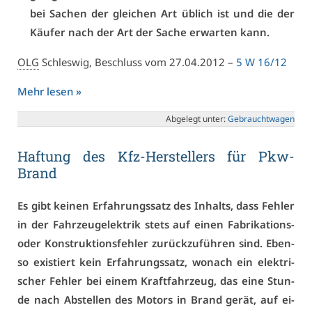
bei Sa­chen der glei­chen Art üb­lich ist und die der
Käu­fer nach der Art der Sa­che er­war­ten kann.
OLG
Schles­wig, Be­schluss vom 27.04.2012 –
5 W 16/12
Mehr le­sen »
Ab­ge­legt un­ter:
Ge­braucht­wa­gen
Haf­tung des Kfz-Her­stel­lers für Pkw-
Brand
Es gibt kei­nen Er­fah­rungs­satz des In­halts, dass Feh­ler
in der Fahr­zeu­ge­lek­trik stets auf ei­nen Fa­bri­ka­ti­ons-
oder Kon­struk­ti­ons­feh­ler zu­rück­zu­füh­ren sind. Eben­
so exis­tiert kein Er­fah­rungs­satz, wo­nach ein elek­tri­
scher Feh­ler bei ei­nem Kraft­fahr­zeug, das ei­ne Stun­
de nach Ab­stel­len des Mo­tors in Brand ge­rät, auf ei­