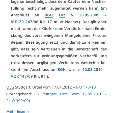
la­ge so be­schä­digt, dass dem Käu­fer ei­ne Nach­er­
fül­lung nicht mehr zu­ge­mu­tet wer­den kann (im
An­schluss an
BGH
,
Urt
. v. 20.05.2009 –
VI­II ZR 247/06
Rn
. 17 m. w. Nachw.). Das gilt aber
nicht, wenn der Käu­fer dem Ver­käu­fer nach Ent­de­
ckung des ver­schwie­ge­nen Man­gels ei­ne Frist zu
des­sen Be­sei­ti­gung setzt und da­mit zu er­ken­nen
gibt, dass sein Ver­trau­en in die Be­reit­schaft des
Ver­käu­fers zur ord­nungs­ge­mä­ßen Nach­er­fül­lung
trotz des­sen arg­lis­ti­gen Ver­hal­tens wei­ter­hin be­
steht (im An­schluss an
BGH
,
Urt
. v. 12.03.2010 –
V ZR 147/09
Rn
. 9 f.).
OLG
Stutt­gart, Ur­teil vom 17.04.2012 –
6 U 178/10
(vor­an­ge­hend:
LG Stutt­gart, Ur­teil vom 15.09.2010 –
21 O 390/09
)
Mehr le­sen »