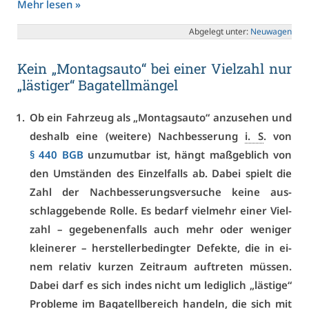
Mehr le­sen »
Ab­ge­legt un­ter:
Neu­wa­gen
Kein „Mon­tags­au­to“ bei ei­ner Viel­zahl nur
„läs­ti­ger“ Ba­ga­tell­män­gel
Ob ein Fahr­zeug als „Mon­tags­au­to“ an­zu­se­hen und
des­halb ei­ne (wei­te­re) Nach­bes­se­rung
i. S
. von
§ 440 BGB
un­zu­mut­bar ist, hängt maß­geb­lich von
den Um­stän­den des Ein­zel­falls ab. Da­bei spielt die
Zahl der Nach­bes­se­rungs­ver­su­che kei­ne aus­
schlag­ge­ben­de Rol­le. Es be­darf viel­mehr ei­ner Viel­
zahl – ge­ge­be­nen­falls auch mehr oder we­ni­ger
klei­ne­rer – her­stel­ler­be­ding­ter De­fek­te, die in ei­
nem re­la­tiv kur­zen Zeit­raum auf­tre­ten müs­sen.
Da­bei darf es sich in­des nicht um le­dig­lich „läs­ti­ge“
Pro­ble­me im Ba­ga­tell­be­reich han­deln, die sich mit