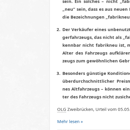
sein. Ein sol­ches – nicht „fa
„neu“ sein, dass es aus neu­en Ma
die Be­zeich­nun­gen „fa­brik­n
Der Ver­käu­fer ei­nes un­be­nutz­
ger­fahr­zeugs, das nicht als „fa
kenn­bar nicht fa­brik­neu ist,
Al­ter des Fahr­zeugs auf­klä­
zeugs zum ge­wöhn­li­chen Ge­br
Be­son­ders güns­ti­ge Kon­di­tio
über­durch­schnitt­li­cher Preis­
nes Alt­fahr­zeugs – kön­nen ein
ter des Fahr­zeugs nicht zu­si­ch
OLG
Zwei­brü­cken, Ur­teil vom 05.0
Mehr le­sen »