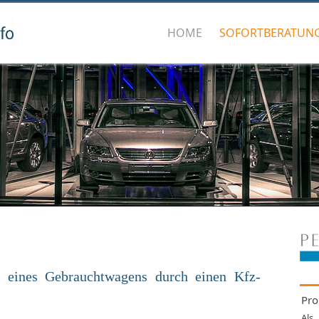
HOME
SOFORTBERATUN
ng ei­nes Ge­braucht­wa­gens durch ei­nen Kfz-
Pro
Als