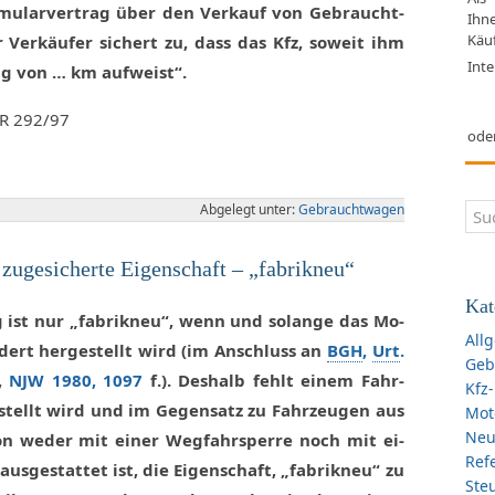
­mu­lar­ver­trag über den Ver­kauf von Ge­braucht­
Ihn
Käuf
 Ver­käu­fer si­chert zu, dass das Kfz, so­weit ihm
Inte
ung von … km auf­weist“.
 ZR 292/97
ode
Ab­ge­legt un­ter:
Ge­braucht­wa­gen
 zu­ge­si­cher­te Ei­gen­schaft – „fa­brik­neu“
Kat
ug ist nur „fa­brik­neu“, wenn und so­lan­ge das Mo­
All
­dert her­ge­stellt wird (im An­schluss an
BGH
,
Urt
.
Geb
,
NJW 1980, 1097
f.). Des­halb fehlt ei­nem Fahr­
Kfz
stellt wird und im Ge­gen­satz zu Fahr­zeu­gen aus
Mot
Ne
­ti­on we­der mit ei­ner Weg­fahr­sper­re noch mit ei­
Refe
us­ge­stat­tet ist, die Ei­gen­schaft, „fa­brik­neu“ zu
Ste