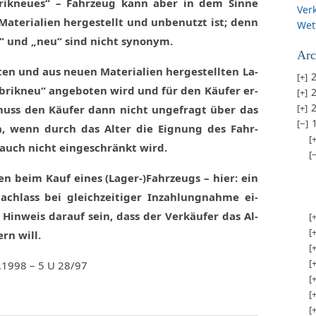
­brik­neu­es“ – Fahr­zeug kann aber in dem Sin­ne
Ver
­te­ria­li­en her­ge­stellt und un­be­nutzt ist; denn
Wet
eu“ und „neu“ sind nicht syn­onym.
Arc
ten und aus neu­en Ma­te­ria­li­en her­ge­stell­ten La­
2
­brik­neu“ an­ge­bo­ten wird und für den Käu­fer er­
2
2
 muss den Käu­fer dann nicht un­ge­fragt über das
ren, wenn durch das Al­ter die Eig­nung des Fahr­
auch nicht ein­ge­schränkt wird.
­nen beim Kauf ei­nes (La­ger-)Fahr­zeugs – hier: ein
nach­lass bei gleich­zei­ti­ger In­zah­lung­nah­me ei­
 Hin­weis dar­auf sein, dass der Ver­käu­fer das Al­
ern will.
5.1998 – 5 U 28/97