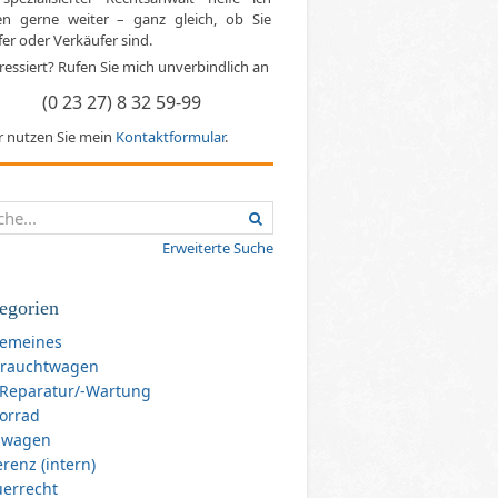
en gerne weiter – ganz gleich, ob Sie
er oder Verkäufer sind.
ressiert? Rufen Sie mich unverbindlich an
(0 23 27) 8 32 59-99
r nutzen Sie mein
Kontaktformular
.
Erweiterte Suche
egorien
gemeines
rauchtwagen
-Reparatur/-Wartung
orrad
uwagen
renz (intern)
uerrecht