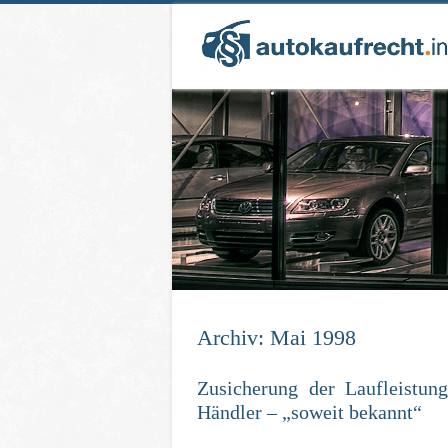
Ar­chiv:
Mai 1998
Zu­si­che­rung der Lauf­leis­tu
Händ­ler – „so­weit be­kannt“