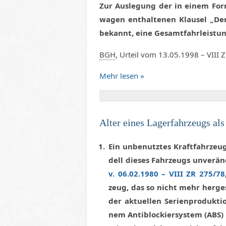
Zur Aus­le­gung der in ei­nem For
wa­gen ent­hal­te­nen Klau­sel „Der
be­kannt, ei­ne Ge­samt­fahr­leis­t
BGH
, Ur­teil vom 13.05.1998 –
VI­II
Mehr le­sen »
Al­ter ei­nes La­ger­fahr­zeugs als
Ein un­be­nutz­tes Kraft­fahr­ze
dell die­ses Fahr­zeugs un­ver­än
v. 06.02.1980 –
VI­II ZR 275/78
zeug, das so nicht mehr her­ge­
der ak­tu­el­len Se­ri­en­pro­duk
nem An­ti­blo­ckier­sys­tem (ABS) a