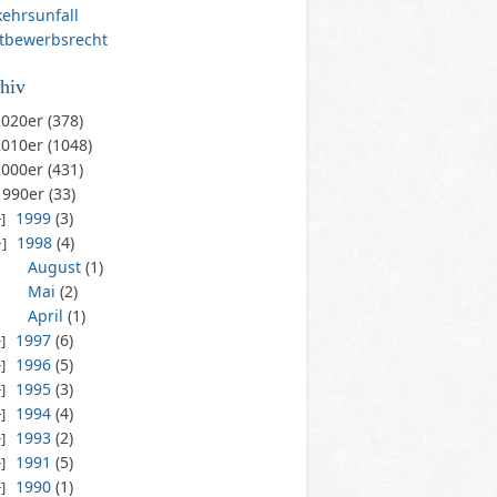
kehrsunfall
tbewerbsrecht
hiv
020er (378)
010er (1048)
000er (431)
1990er (33)
1999
(3)
1998
(4)
August
(1)
Mai
(2)
April
(1)
1997
(6)
1996
(5)
1995
(3)
1994
(4)
1993
(2)
1991
(5)
1990
(1)