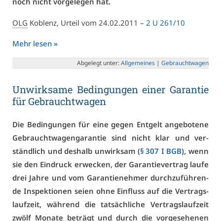
noch nicht vor­ge­le­gen hat.
OLG
Ko­blenz, Ur­teil vom 24.02.2011 –
2 U 261/10
Mehr le­sen »
Ab­ge­legt un­ter:
All­ge­mei­nes
|
Ge­braucht­wa­gen
Un­wirk­sa­me Be­din­gun­gen ei­ner Ga­ran­tie
für Ge­braucht­wa­gen
Die Be­din­gun­gen für ei­ne ge­gen Ent­gelt an­ge­bo­te­ne
Ge­braucht­wa­gen­ga­ran­tie sind nicht klar und ver­
ständ­lich und des­halb un­wirk­sam (
§ 307 I BGB
), wenn
sie den Ein­druck er­we­cken, der Ga­ran­tie­ver­trag lau­fe
drei Jah­re und vom Ga­ran­ti­en­eh­mer durch­zu­füh­ren­
de In­spek­tio­nen sei­en oh­ne Ein­fluss auf die Ver­trags­
lauf­zeit, wäh­rend die tat­säch­li­che Ver­trags­lauf­zeit
zwölf Mo­na­te be­trägt und durch die vor­ge­se­he­nen