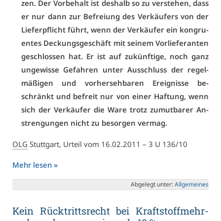
zen. Der Vor­be­halt ist des­halb so zu ver­ste­hen, dass
er nur dann zur Be­frei­ung des Ver­käu­fers von der
Lie­fer­pflicht führt, wenn der Ver­käu­fer ein kon­gru­
en­tes De­ckungs­ge­schäft mit sei­nem Vor­lie­fe­ran­ten
ge­schlos­sen hat. Er ist auf zu­künf­ti­ge, noch ganz
un­ge­wis­se Ge­fah­ren un­ter Aus­schluss der re­gel­
mä­ßi­gen und vor­her­seh­ba­ren Er­eig­nis­se be­
schränkt und be­freit nur von ei­ner Haf­tung, wenn
sich der Ver­käu­fer die Wa­re trotz zu­mut­ba­rer An­
stren­gun­gen nicht zu be­sor­gen ver­mag.
OLG
Stutt­gart, Ur­teil vom 16.02.2011 – 3 U 136/10
Mehr le­sen »
Ab­ge­legt un­ter:
All­ge­mei­nes
Kein Rück­tritts­recht bei Kraft­stoff­mehr­