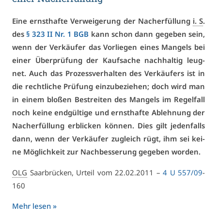
Ei­ne ernst­haf­te Ver­wei­ge­rung der Nach­er­fül­lung
i. S
.
des
§ 323 II Nr. 1 BGB
kann schon dann ge­ge­ben sein,
wenn der Ver­käu­fer das Vor­lie­gen ei­nes Man­gels bei
ei­ner Über­prü­fung der Kauf­sa­che nach­hal­tig leug­
net. Auch das Pro­zess­ver­hal­ten des Ver­käu­fers ist in
die recht­li­che Prü­fung ein­zu­be­zie­hen; doch wird man
in ei­nem blo­ßen Be­strei­ten des Man­gels im Re­gel­fall
noch kei­ne end­gül­ti­ge und ernst­haf­te Ab­leh­nung der
Nach­er­fül­lung er­bli­cken kön­nen. Dies gilt je­den­falls
dann, wenn der Ver­käu­fer zu­gleich rügt, ihm sei kei­
ne Mög­lich­keit zur Nach­bes­se­rung ge­ge­ben wor­den.
OLG
Saar­brü­cken, Ur­teil vom 22.02.2011 –
4 U 557/09
-
160
Mehr le­sen »