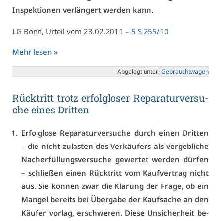
In­spek­tio­nen ver­län­gert wer­den kann.
LG Bonn, Ur­teil vom 23.02.2011 –
5 S 255/10
Mehr le­sen »
Ab­ge­legt un­ter:
Ge­braucht­wa­gen
Rück­tritt trotz er­folg­lo­ser Re­pa­ra­tur­ver­su­
che ei­nes Drit­ten
Er­folg­lo­se Re­pa­ra­tur­ver­su­che durch ei­nen Drit­ten
– die nicht zu­las­ten des Ver­käu­fers als ver­geb­li­che
Nach­er­fül­lungs­ver­su­che ge­wer­tet wer­den dür­fen
– schlie­ßen ei­nen Rück­tritt vom Kauf­ver­trag nicht
aus. Sie kön­nen zwar die Klä­rung der Fra­ge, ob ein
Man­gel be­reits bei Über­ga­be der Kauf­sa­che an den
Käu­fer vor­lag, er­schwe­ren. Die­se Un­si­cher­heit be­