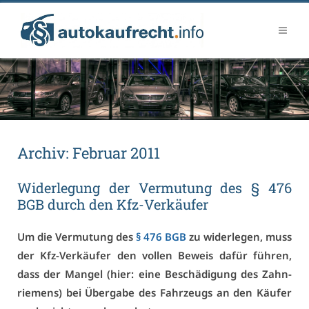
Ar­chiv:
Fe­bru­ar 2011
Wi­der­le­gung der Ver­mu­tung des § 476
BGB durch den Kfz-Ver­käu­fer
Um die Ver­mu­tung des
§ 476 BGB
zu wi­der­le­gen, muss
der Kfz-Ver­käu­fer den vol­len Be­weis da­für füh­ren,
dass der Man­gel (hier: ei­ne Be­schä­di­gung des Zahn­
rie­mens) bei Über­ga­be des Fahr­zeugs an den Käu­fer