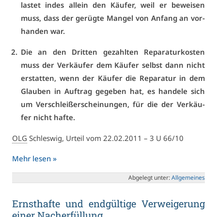
las­tet in­des al­lein den Käu­fer, weil er be­wei­sen
muss, dass der ge­rüg­te Man­gel von An­fang an vor­
han­den war.
Die an den Drit­ten ge­zahl­ten Re­pa­ra­tur­kos­ten
muss der Ver­käu­fer dem Käu­fer selbst dann nicht
er­stat­ten, wenn der Käu­fer die Re­pa­ra­tur in dem
Glau­ben in Auf­trag ge­ge­ben hat, es han­de­le sich
um Ver­schleiß­er­schei­nun­gen, für die der Ver­käu­
fer nicht haf­te.
OLG
Schles­wig, Ur­teil vom 22.02.2011 – 3 U 66/10
Mehr le­sen »
Ab­ge­legt un­ter:
All­ge­mei­nes
Ernst­haf­te und end­gül­ti­ge Ver­wei­ge­rung
ei­ner Nach­er­fül­lung