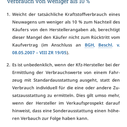
ver­brauch von we­ni­ger als 10 %
Weicht der tat­säch­li­che Kraft­stoff­ver­brauch ei­nes
Neu­wa­gens um we­ni­ger als 10 % zum Nach­teil des
Käu­fers von den Her­stel­ler­an­ga­ben ab, be­rech­tigt
die­ser Man­gel den Käu­fer nicht zum Rück­tritt vom
Kauf­ver­trag (im An­schluss an
BGH
,
Beschl
. v.
08.05.2007 – VI­II ZR 19/05
).
Es ist un­be­denk­lich, wenn der Kfz-Her­stel­ler bei der
Er­mitt­lung der Ver­brauchs­wer­te von ei­nem Fahr­
zeug mit Stan­dard­aus­stat­tung aus­geht, statt den
Ver­brauch in­di­vi­du­ell für die ei­ne oder an­de­re Zu­
satz­aus­stat­tung zu er­mit­teln. Dies gilt um­so mehr,
wenn der Her­stel­ler im Ver­kaufs­pro­spekt dar­auf
hin­weist, dass ei­ne Son­der­aus­stat­tung ei­nen hö­he­
ren Ver­bauch zur Fol­ge ha­ben kann.