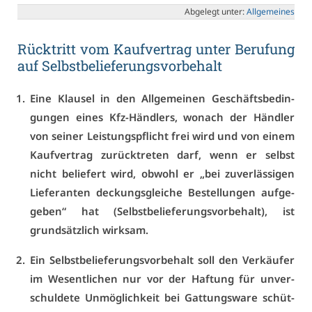
Ab­ge­legt un­ter:
All­ge­mei­nes
Rück­tritt vom Kauf­ver­trag un­ter Be­ru­fung
auf Selbst­be­lie­fe­rungs­vor­be­halt
Ei­ne Klau­sel in den All­ge­mei­nen Ge­schäfts­be­din­
gun­gen ei­nes Kfz-Händ­lers, wo­nach der Händ­ler
von sei­ner Leis­tungs­pflicht frei wird und von ei­nem
Kauf­ver­trag zu­rück­tre­ten darf, wenn er selbst
nicht be­lie­fert wird, ob­wohl er „bei zu­ver­läs­si­gen
Lie­fe­ran­ten de­ckungs­glei­che Be­stel­lun­gen auf­ge­
ge­ben“ hat (Selbst­be­lie­fe­rungs­vor­be­halt), ist
grund­sätz­lich wirk­sam.
Ein Selbst­be­lie­fe­rungs­vor­be­halt soll den Ver­käu­fer
im We­sent­li­chen nur vor der Haf­tung für un­ver­
schul­de­te Un­mög­lich­keit bei Gat­tungs­wa­re schüt­