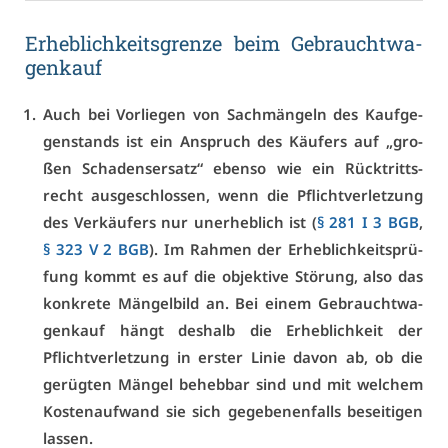
Er­heb­lich­keits­gren­ze beim Ge­braucht­wa­
gen­kauf
Auch bei Vor­lie­gen von Sach­män­geln des Kauf­ge­
gen­stands ist ein An­spruch des Käu­fers auf „gro­
ßen Scha­dens­er­satz“ eben­so wie ein Rück­tritts­
recht aus­ge­schlos­sen, wenn die Pflicht­ver­let­zung
des Ver­käu­fers nur un­er­heb­lich ist (
§ 281 I 3 BGB
,
§ 323 V 2 BGB
). Im Rah­men der Er­heb­lich­keits­prü­
fung kommt es auf die ob­jek­ti­ve Stö­rung, al­so das
kon­kre­te Män­gel­bild an. Bei ei­nem Ge­braucht­wa­
gen­kauf hängt des­halb die Er­heb­lich­keit der
Pflicht­ver­let­zung in ers­ter Li­nie da­von ab, ob die
ge­rüg­ten Män­gel be­heb­bar sind und mit wel­chem
Kos­ten­auf­wand sie sich ge­ge­be­nen­falls be­sei­ti­gen
las­sen.