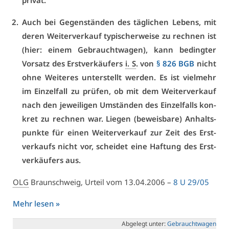
pri­vat.
Auch bei Ge­gen­stän­den des täg­li­chen Le­bens, mit
de­ren Wei­ter­ver­kauf ty­pi­scher­wei­se zu rech­nen ist
(hier: ei­nem Ge­braucht­wa­gen), kann be­ding­ter
Vor­satz des Erst­ver­käu­fers
i. S
. von
§ 826 BGB
nicht
oh­ne Wei­te­res un­ter­stellt wer­den. Es ist viel­mehr
im Ein­zel­fall zu prü­fen, ob mit dem Wei­ter­ver­kauf
nach den je­wei­li­gen Um­stän­den des Ein­zel­falls kon­
kret zu rech­nen war. Lie­gen (be­weis­ba­re) An­halts­
punk­te für ei­nen Wei­ter­ver­kauf zur Zeit des Erst­
ver­kaufs nicht vor, schei­det ei­ne Haf­tung des Erst­
ver­käu­fers aus.
OLG
Braun­schweig, Ur­teil vom 13.04.2006 –
8 U 29/05
Mehr le­sen »
Ab­ge­legt un­ter:
Ge­braucht­wa­gen