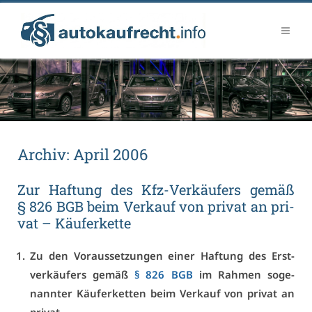
Ar­chiv:
April 2006
Zur Haf­tung des Kfz-Ver­käu­fers ge­mäß
§ 826 BGB beim Ver­kauf von pri­vat an pri­
vat – Käu­fer­ket­te
Zu den Vor­aus­set­zun­gen ei­ner Haf­tung des Erst­
ver­käu­fers ge­mäß
§ 826 BGB
im Rah­men so­ge­
nann­ter Käu­fer­ket­ten beim Ver­kauf von pri­vat an