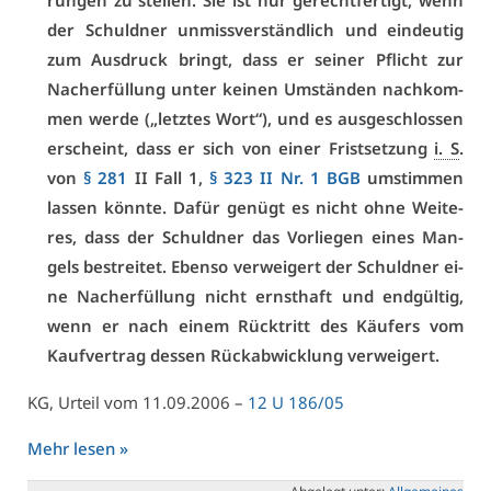
run­gen zu stel­len. Sie ist nur ge­recht­fer­tigt, wenn
der Schuld­ner un­miss­ver­ständ­lich und ein­deu­tig
zum Aus­druck bringt, dass er sei­ner Pflicht zur
Nach­er­fül­lung un­ter kei­nen Um­stän­den nach­kom­
men wer­de („letz­tes Wort“), und es aus­ge­schlos­sen
er­scheint, dass er sich von ei­ner Frist­set­zung
i. S
.
von
§ 281
II Fall 1,
§ 323 II Nr. 1 BGB
um­stim­men
las­sen könn­te. Da­für ge­nügt es nicht oh­ne Wei­te­
res, dass der Schuld­ner das Vor­lie­gen ei­nes Man­
gels be­strei­tet. Eben­so ver­wei­gert der Schuld­ner ei­
ne Nach­er­fül­lung nicht ernst­haft und end­gül­tig,
wenn er nach ei­nem Rück­tritt des Käu­fers vom
Kauf­ver­trag des­sen Rück­ab­wick­lung ver­wei­gert.
KG, Ur­teil vom 11.09.2006 –
12 U 186/05
Mehr le­sen »