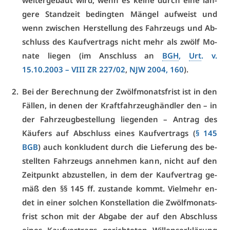
wei­ter­ge­baut wird, wenn es kei­ne durch ei­ne län­
ge­re Stand­zeit be­ding­ten Män­gel auf­weist und
wenn zwi­schen Her­stel­lung des Fahr­zeugs und Ab­
schluss des Kauf­ver­trags nicht mehr als zwölf Mo­
na­te lie­gen (im An­schluss an
BGH
,
Urt
. v.
15.10.2003 –
VI­II ZR 227/02
,
NJW 2004, 160
).
Bei der Be­rech­nung der Zwölf­mo­nats­frist ist in den
Fäl­len, in de­nen der Kraft­fahr­zeug­händ­ler den – in
der Fahr­zeug­be­stel­lung lie­gen­den – An­trag des
Käu­fers auf Ab­schluss ei­nes Kauf­ver­trags (
§ 145
BGB
) auch kon­klu­dent durch die Lie­fe­rung des be­
stell­ten Fahr­zeugs an­neh­men kann, nicht auf den
Zeit­punkt ab­zu­stel­len, in dem der Kauf­ver­trag ge­
mäß den §§ 145 ff. zu­stan­de kommt. Viel­mehr en­
det in ei­ner sol­chen Kon­stel­la­ti­on die Zwölf­mo­nats­
frist schon mit der Ab­ga­be der auf den Ab­schluss