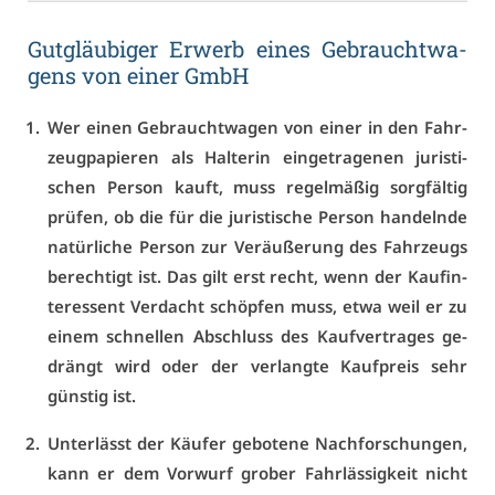
Gut­gläu­bi­ger Er­werb ei­nes Ge­braucht­wa­
gens von ei­ner GmbH
Wer ei­nen Ge­braucht­wa­gen von ei­ner in den Fahr­
zeug­pa­pie­ren als Hal­te­rin ein­ge­tra­ge­nen ju­ris­ti­
schen Per­son kauft, muss re­gel­mä­ßig sorg­fäl­tig
prü­fen, ob die für die ju­ris­ti­sche Per­son han­deln­de
na­tür­li­che Per­son zur Ver­äu­ße­rung des Fahr­zeugs
be­rech­tigt ist. Das gilt erst recht, wenn der Kauf­in­
ter­es­sent Ver­dacht schöp­fen muss, et­wa weil er zu
ei­nem schnel­len Ab­schluss des Kauf­ver­tra­ges ge­
drängt wird oder der ver­lang­te Kauf­preis sehr
güns­tig ist.
Un­ter­lässt der Käu­fer ge­bo­te­ne Nach­for­schun­gen,
kann er dem Vor­wurf gro­ber Fahr­läs­sig­keit nicht