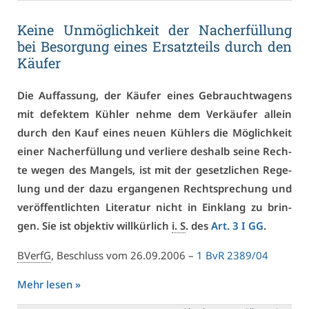
Kei­ne Un­mög­lich­keit der Nach­er­fül­lung
bei Be­sor­gung ei­nes Er­satz­teils durch den
Käu­fer
Die Auf­fas­sung, der Käu­fer ei­nes Ge­braucht­wa­gens
mit de­fek­tem Küh­ler neh­me dem Ver­käu­fer al­lein
durch den Kauf ei­nes neu­en Küh­lers die Mög­lich­keit
ei­ner Nach­er­fül­lung und ver­lie­re des­halb sei­ne Rech­
te we­gen des Man­gels, ist mit der ge­setz­li­chen Re­ge­
lung und der da­zu er­gan­ge­nen Recht­spre­chung und
ver­öf­fent­lich­ten Li­te­ra­tur nicht in Ein­klang zu brin­
gen. Sie ist ob­jek­tiv will­kür­lich
i. S
. des
Art. 3 I GG
.
BVerfG
, Be­schluss vom 26.09.2006 –
1 BvR 2389/04
Mehr le­sen »