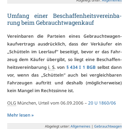
Ab­ge­legt un­ter:
All­ge­mei­nes
Um­fang ei­ner Be­schaf­fen­heits­ver­ein­ba­
rung beim Ge­braucht­wa­gen­kauf
Ver­ein­ba­ren die Par­tei­en ei­nes Ge­braucht­wa­gen­
kauf­ver­trags aus­drück­lich, dass der Ver­käu­fer ein
„Schüt­teln im Leer­lauf“ be­sei­tigt, be­vor er das Fahr­
zeug dem Käu­fer über­gibt, so liegt ei­ne Be­schaf­fen­
heits­ver­ein­ba­rung
i. S
. von
§ 434 I 1 BGB
selbst dann
vor, wenn das „Schüt­teln“ auch bei ver­gleich­ba­ren
Fahr­zeu­gen auf­tritt und des­halb (mög­li­cher­wei­se)
kein Man­gel im Rechts­sin­ne ist.
OLG
Mün­chen, Ur­teil vom 06.09.2006 –
20 U 1860/06
Mehr le­sen »
Ab­ge­legt un­ter:
All­ge­mei­nes
|
Ge­braucht­wa­gen