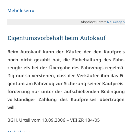
Mehr le­sen »
Ab­ge­legt un­ter:
Neu­wa­gen
Ei­gen­tums­vor­be­halt beim Au­to­kauf
Beim Au­to­kauf kann der Käu­fer, der den Kauf­preis
noch nicht ge­zahlt hat, die Ein­be­hal­tung des Fahr­
zeug­briefs bei der Über­ga­be des Fahr­zeugs re­gel­mä­
ßig nur so ver­ste­hen, dass der Ver­käu­fer ihm das Ei­
gen­tum am Fahr­zeug zur Si­che­rung sei­ner Kauf­preis­
for­de­rung nur un­ter der auf­schie­ben­den Be­din­gung
voll­stän­di­ger Zah­lung des Kauf­prei­ses über­tra­gen
will.
BGH
, Ur­teil vom 13.09.2006 –
VI­II ZR 184/05