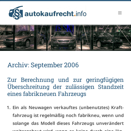
Ar­chiv:
Sep­tem­ber 2006
Zur Be­rech­nung und zur ge­ring­fü­gi­gen
Über­schrei­tung der zu­läs­si­gen Stand­zeit
ei­nes fa­brik­neu­en Fahr­zeugs
Ein als Neu­wa­gen ver­kauf­tes (un­be­nutz­tes) Kraft­
fahr­zeug ist re­gel­mä­ßig noch fa­brik­neu, wenn und
so­lan­ge das Mo­dell die­ses Fahr­zeugs un­ver­än­dert