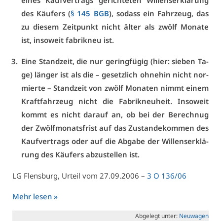
ei­nes Kauf­ver­trags ge­rich­te­ten Wil­lens­er­klä­rung
des Käu­fers (
§ 145 BGB
), so­dass ein Fahr­zeug, das
zu die­sem Zeit­punkt nicht äl­ter als zwölf Mo­na­te
ist, in­so­weit fa­brik­neu ist.
Ei­ne Stand­zeit, die nur ge­ring­fü­gig (hier: sie­ben Ta­
ge) län­ger ist als die – ge­setz­lich oh­ne­hin nicht nor­
mier­te – Stand­zeit von zwölf Mo­na­ten nimmt ei­nem
Kraft­fahr­zeug nicht die Fa­brik­neu­heit. In­so­weit
kommt es nicht dar­auf an, ob bei der Be­rech­nug
der Zwölf­mo­nats­frist auf das Zu­stan­de­kom­men des
Kauf­ver­trags oder auf die Ab­ga­be der Wil­lens­er­klä­
rung des Käu­fers ab­zu­stel­len ist.
LG Flens­burg, Ur­teil vom 27.09.2006 –
3 O 136/06
Mehr le­sen »
Ab­ge­legt un­ter:
Neu­wa­gen