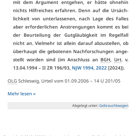
mit dem Ar­gu­ment ent­ge­hen, er hät­te oh­ne­hin
nichts Hilf­rei­ches er­fah­ren. Denn auf die Ur­säch­
lich­keit von un­ter­las­se­nen, nach La­ge des Fal­les
aber er­for­der­li­chen An­stren­gun­gen kommt es bei
der Be­ur­tei­lung der Gut­gläu­big­keit im Re­gel­fall
nicht an. Viel­mehr ist al­lein dar­auf ab­zu­stel­len, ob
über­haupt die ge­bo­te­nen Nach­for­schun­gen an­ge­
stellt wor­den sind (im An­schluss an
BGH
,
Urt
. v.
13.04.1994 – II ZR 196/93,
NJW 1994, 2022
[2024]).
OLG
Schles­wig, Ur­teil vom 01.09.2006 – 14 U 201/05
Mehr le­sen »
Ab­ge­legt un­ter:
Ge­braucht­wa­gen