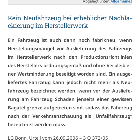
Ab­ge­legt un­ter:
All­ge­mei­nes
Kein Neu­fahr­zeug bei er­heb­li­cher Nachla­
ckie­rung im Her­stel­ler­werk
Ein Fahr­zeug ist auch dann noch fa­brik­neu, wenn
Her­stel­lungs­män­gel vor Aus­lie­fe­rung des Fahr­zeugs
im Her­stel­ler­werk nach den Pro­duk­ti­ons­richt­li­ni­en
des Her­stel­lers ord­nungs­ge­mäß und oh­ne Ver­bleib ei­
ner Wert­min­de­rung be­sei­tigt wor­den sind. Ein aus­ge­
lie­fer­tes Fahr­zeug kann je­doch nicht mehr als Neu­
fahr­zeug be­zeich­net wer­den, wenn vor der Aus­lie­fe­
rung am Fahr­zeug Schä­den jen­seits ei­ner ge­wis­sen
Ba­ga­tell­gren­ze auf­ge­tre­ten sind, so­dass das Fahr­zeug
nach der Ver­kehrs­an­schau­ung als „Un­fall­fahr­zeug“
be­zeich­net wer­den muss.
LG Bonn, Ur­teil vom 26.09.2006 – 3 O 372/05