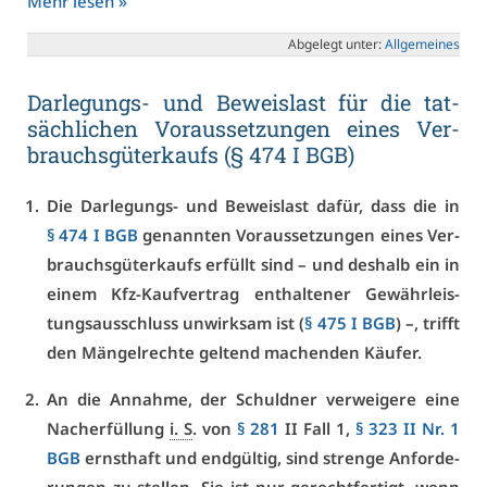
Mehr le­sen »
Ab­ge­legt un­ter:
All­ge­mei­nes
Dar­le­gungs- und Be­weis­last für die tat­
säch­li­chen Vor­aus­set­zun­gen ei­nes Ver­
brauchs­gü­ter­kaufs (§ 474 I BGB)
Die Dar­le­gungs- und Be­weis­last da­für, dass die in
§ 474 I BGB
ge­nann­ten Vor­aus­set­zun­gen ei­nes Ver­
brauchs­gü­ter­kaufs er­füllt sind – und des­halb ein in
ei­nem Kfz-Kauf­ver­trag ent­hal­te­ner Ge­währ­leis­
tungs­aus­schluss un­wirk­sam ist (
§ 475 I BGB
) –, trifft
den Män­gel­rech­te gel­tend ma­chen­den Käu­fer.
An die An­nah­me, der Schuld­ner ver­wei­ge­re ei­ne
Nach­er­fül­lung
i. S
. von
§ 281
II Fall 1,
§ 323 II Nr. 1
BGB
ernst­haft und end­gül­tig, sind stren­ge An­for­de­