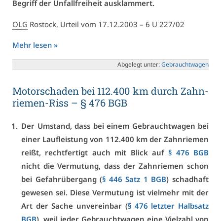
Be­griff der Un­fall­frei­heit aus­klam­mert.
OLG
Ros­tock, Ur­teil vom 17.12.2003 – 6 U 227/02
Mehr le­sen »
Ab­ge­legt un­ter:
Ge­braucht­wa­gen
Mo­tor­scha­den bei 112.400 km durch Zahn­
rie­men-Riss – § 476 BGB
Der Um­stand, dass bei ei­nem Ge­braucht­wa­gen bei
ei­ner Lauf­leis­tung von 112.400 km der Zahn­rie­men
reißt, recht­fer­tigt auch mit Blick auf
§ 476 BGB
nicht die Ver­mu­tung, dass der Zahn­rie­men schon
bei Ge­fahr­über­gang (
§ 446 Satz 1 BGB
) schad­haft
ge­we­sen sei. Die­se Ver­mu­tung ist viel­mehr mit der
Art der Sa­che un­ver­ein­bar (
§ 476 letz­ter Halb­satz
BGB
), weil je­der Ge­braucht­wa­gen ei­ne Viel­zahl von