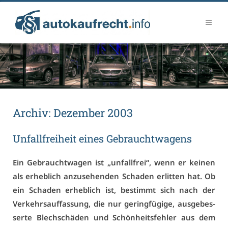
Ar­chiv:
De­zem­ber 2003
Un­fall­frei­heit ei­nes Ge­braucht­wa­gens
Ein Ge­braucht­wa­gen ist „un­fall­frei“, wenn er kei­nen
als er­heb­lich an­zu­se­hen­den Scha­den er­lit­ten hat. Ob
ein Scha­den er­heb­lich ist, be­stimmt sich nach der
Ver­kehrs­auf­fas­sung, die nur ge­ring­fü­gi­ge, aus­ge­bes­
ser­te Blech­schä­den und Schön­heits­feh­ler aus dem