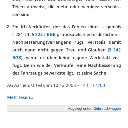
Tei­len auf­weist, die mehr oder we­ni­ger ver­schlis­
sen sind.
Ein Kfz-Ver­käu­fer, der das Feh­len ei­nes – ge­mäß
§ 281
I 1,
§ 323 I BGB
grund­sätz­lich er­for­der­li­chen –
Nach­bes­se­rungs­ver­lan­gens rügt, ver­stößt da­mit
auch dann nicht ge­gen Treu und Glau­ben (
§ 242
BGB
), wenn er über kei­ne ei­ge­ne Werk­statt ver­
fügt. Denn wie der Ver­käu­fer ei­ne Nach­bes­se­rung
des Fahr­zeugs be­werk­stel­ligt, ist sei­ne Sa­che.
AG Aa­chen, Ur­teil vom 10.12.2003 –
14 C 161/03
Mehr le­sen »
Ab­ge­legt un­ter:
Ge­braucht­wa­gen