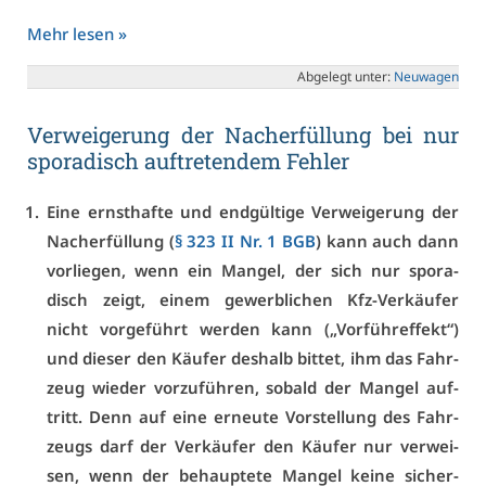
Mehr le­sen »
Ab­ge­legt un­ter:
Neu­wa­gen
Ver­wei­ge­rung der Nach­er­fül­lung bei nur
spo­ra­disch auf­tre­ten­dem Feh­ler
Ei­ne ernst­haf­te und end­gül­ti­ge Ver­wei­ge­rung der
Nach­er­fül­lung (
§ 323 II Nr. 1 BGB
) kann auch dann
vor­lie­gen, wenn ein Man­gel, der sich nur spo­ra­
disch zeigt, ei­nem ge­werb­li­chen Kfz-Ver­käu­fer
nicht vor­ge­führt wer­den kann („Vor­führef­fekt“)
und die­ser den Käu­fer des­halb bit­tet, ihm das Fahr­
zeug wie­der vor­zu­füh­ren, so­bald der Man­gel auf­
tritt. Denn auf ei­ne er­neu­te Vor­stel­lung des Fahr­
zeugs darf der Ver­käu­fer den Käu­fer nur ver­wei­
sen, wenn der be­haup­te­te Man­gel kei­ne si­cher­