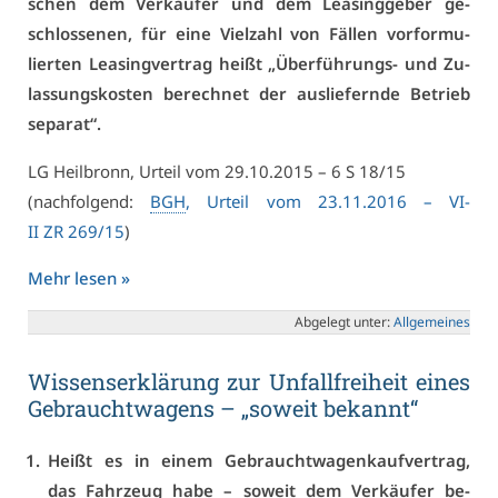
schen dem Ver­käu­fer und dem Lea­sing­ge­ber ge­
schlos­se­nen, für ei­ne Viel­zahl von Fäl­len vor­for­mu­
lier­ten Lea­sing­ver­trag heißt „Über­füh­rungs- und Zu­
las­sungs­kos­ten be­rech­net der aus­lie­fern­de Be­trieb
se­pa­rat“.
LG Heil­bronn, Ur­teil vom 29.10.2015 – 6 S 18/15
(nach­fol­gend:
BGH
, Ur­teil vom 23.11.2016 – VI­
II ZR 269/15
)
Mehr le­sen »
Ab­ge­legt un­ter:
All­ge­mei­nes
Wis­sens­er­klä­rung zur Un­fall­frei­heit ei­nes
Ge­braucht­wa­gens – „so­weit be­kannt“
Heißt es in ei­nem Ge­braucht­wa­gen­kauf­ver­trag,
das Fahr­zeug ha­be – so­weit dem Ver­käu­fer be­