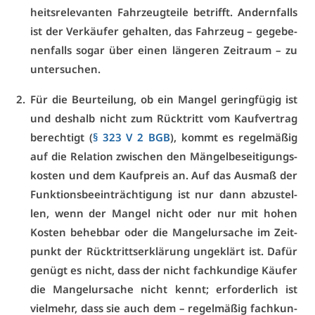
heits­re­le­van­ten Fahr­zeug­tei­le be­trifft. An­dern­falls
ist der Ver­käu­fer ge­hal­ten, das Fahr­zeug – ge­ge­be­
nen­falls so­gar über ei­nen län­ge­ren Zeit­raum – zu
un­ter­su­chen.
Für die Be­ur­tei­lung, ob ein Man­gel ge­ring­fü­gig ist
und des­halb nicht zum Rück­tritt vom Kauf­ver­trag
be­rech­tigt (
§ 323 V 2 BGB
), kommt es re­gel­mä­ßig
auf die Re­la­ti­on zwi­schen den Män­gel­be­sei­ti­gungs­
kos­ten und dem Kauf­preis an. Auf das Aus­maß der
Funk­ti­ons­be­ein­träch­ti­gung ist nur dann ab­zu­stel­
len, wenn der Man­gel nicht oder nur mit ho­hen
Kos­ten be­heb­bar oder die Man­gel­ur­sa­che im Zeit­
punkt der Rück­tritts­er­klä­rung un­ge­klärt ist. Da­für
ge­nügt es nicht, dass der nicht fach­kun­di­ge Käu­fer
die Man­gel­ur­sa­che nicht kennt; er­for­der­lich ist
viel­mehr, dass sie auch dem – re­gel­mä­ßig fach­kun­