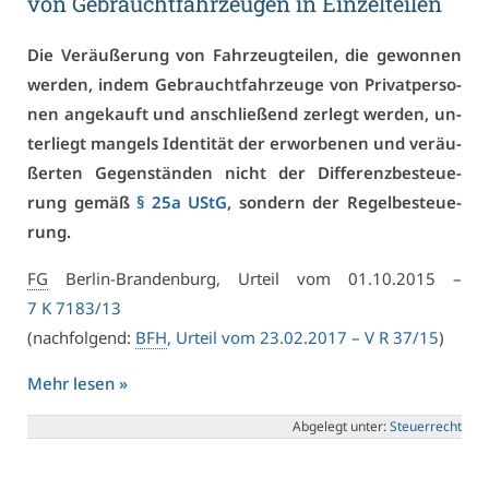
von Ge­braucht­fahr­zeu­gen in Ein­zel­tei­len
Die Ver­äu­ße­rung von Fahr­zeug­tei­len, die ge­won­nen
wer­den, in­dem Ge­braucht­fahr­zeu­ge von Pri­vat­per­so­
nen an­ge­kauft und an­schlie­ßend zer­legt wer­den, un­
ter­liegt man­gels Iden­ti­tät der er­wor­be­nen und ver­äu­
ßer­ten Ge­gen­stän­den nicht der Dif­fe­renz­be­steue­
rung ge­mäß
§ 25a UStG
, son­dern der Re­gel­be­steue­
rung.
FG
Ber­lin-Bran­den­burg, Ur­teil vom 01.10.2015 –
7 K 7183/13
(nach­fol­gend:
BFH
, Ur­teil vom 23.02.2017 – V R 37/15
)
Mehr le­sen »
Ab­ge­legt un­ter:
Steu­er­recht