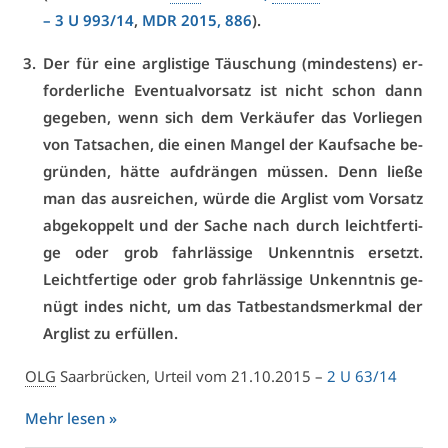
– 3 U 993/14
,
MDR 2015, 886
).
Der für ei­ne arg­lis­ti­ge Täu­schung (min­des­tens) er­
for­der­li­che Even­tual­vor­satz ist nicht schon dann
ge­ge­ben, wenn sich dem Ver­käu­fer das Vor­lie­gen
von Tat­sa­chen, die ei­nen Man­gel der Kauf­sa­che be­
grün­den, hät­te auf­drän­gen müs­sen. Denn lie­ße
man das aus­rei­chen, wür­de die Arg­list vom Vor­satz
ab­ge­kop­pelt und der Sa­che nach durch leicht­fer­ti­
ge oder grob fahr­läs­si­ge Un­kennt­nis er­setzt.
Leicht­fer­ti­ge oder grob fahr­läs­si­ge Un­kennt­nis ge­
nügt in­des nicht, um das Tat­be­stands­merk­mal der
Arg­list zu er­fül­len.
OLG
Saar­brü­cken, Ur­teil vom 21.10.2015 –
2 U 63/14
Mehr le­sen »