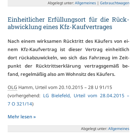
Ab­ge­legt un­ter:
All­ge­mei­nes
|
Ge­braucht­wa­gen
Ein­heit­li­cher Er­fül­lungs­ort für die Rück­
ab­wick­lung ei­nes Kfz-Kauf­ver­tra­ges
Nach ei­nem wirk­sa­men Rück­tritt des Käu­fers von ei­
nem Kfz-Kauf­ver­trag ist die­ser Ver­trag ein­heit­lich
dort rück­ab­zu­wi­ckeln, wo sich das Fahr­zeug im Zeit­
punkt der Rück­tritts­er­klä­rung ver­trags­ge­mäß be­
fand, re­gel­mä­ßig al­so am Wohn­sitz des Käu­fers.
OLG
Hamm, Ur­teil vom 20.10.2015 – 28 U 91/15
(vor­her­ge­hend:
LG Bie­le­feld, Ur­teil vom 28.04.2015 –
7 O 321/14
)
Mehr le­sen »
Ab­ge­legt un­ter:
All­ge­mei­nes