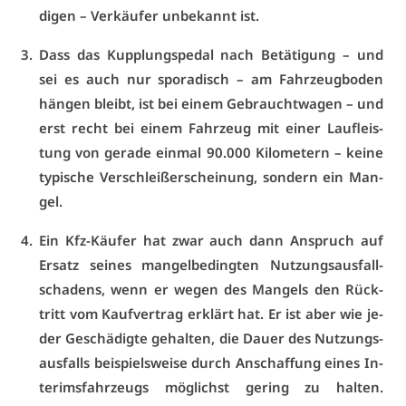
di­gen – Ver­käu­fer un­be­kannt ist.
Dass das Kupp­lungs­pe­dal nach Be­tä­ti­gung – und
sei es auch nur spo­ra­disch – am Fahr­zeug­bo­den
hän­gen bleibt, ist bei ei­nem Ge­braucht­wa­gen – und
erst recht bei ei­nem Fahr­zeug mit ei­ner Lauf­leis­
tung von ge­ra­de ein­mal 90.000 Ki­lo­me­tern – kei­ne
ty­pi­sche Ver­schleiß­er­schei­nung, son­dern ein Man­
gel.
Ein Kfz-Käu­fer hat zwar auch dann An­spruch auf
Er­satz sei­nes man­gel­be­ding­ten Nut­zungs­aus­fall­
scha­dens, wenn er we­gen des Man­gels den Rück­
tritt vom Kauf­ver­trag er­klärt hat. Er ist aber wie je­
der Ge­schä­dig­te ge­hal­ten, die Dau­er des Nut­zungs­
aus­falls bei­spiels­wei­se durch An­schaf­fung ei­nes In­
te­rims­fahr­zeugs mög­lichst ge­ring zu hal­ten.