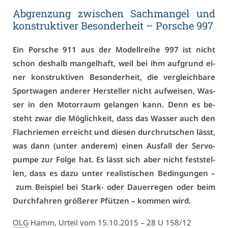
Ab­gren­zung zwi­schen Sach­man­gel und
kon­struk­ti­ver Be­son­der­heit – Por­sche 997
Ein Por­sche 911 aus der Mo­dell­rei­he 997 ist nicht
schon des­halb man­gel­haft, weil bei ihm auf­grund ei­
ner kon­struk­ti­ven Be­son­der­heit, die ver­gleich­ba­re
Sport­wa­gen an­de­rer Her­stel­ler nicht auf­wei­sen, Was­
ser in den Mo­tor­raum ge­lan­gen kann. Denn es be­
steht zwar die Mög­lich­keit, dass das Was­ser auch den
Flach­rie­men er­reicht und die­sen durch­rut­schen lässt,
was dann (un­ter an­de­rem) ei­nen Aus­fall der Serv­o­
pum­pe zur Fol­ge hat. Es lässt sich aber nicht fest­stel­
len, dass es da­zu un­ter rea­lis­ti­schen Be­din­gun­gen –
zum Bei­spiel bei Stark- oder Dau­er­re­gen oder beim
Durch­fah­ren grö­ße­rer Pfüt­zen – kom­men wird.
OLG
Hamm, Ur­teil vom 15.10.2015 – 28 U 158/12