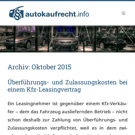
Ar­chiv:
Ok­to­ber 2015
Über­füh­rungs- und Zu­las­sungs­kos­ten bei
ei­nem Kfz-Lea­sing­ver­trag
Ein Lea­sing­neh­mer ist ge­gen­über ei­nem Kfz-Ver­käu­
fer – dem das Fahr­zeug aus­lie­fern­den Be­trieb – nicht
schon des­halb zur Zah­lung von Über­füh­rungs- und
Zu­las­sungs­kos­ten ver­pflich­tet, weil es in dem zwi­