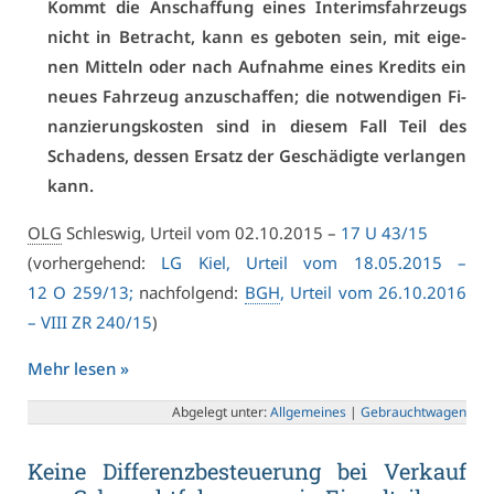
Kommt die An­schaf­fung ei­nes In­te­rims­fahr­zeugs
nicht in Be­tracht, kann es ge­bo­ten sein, mit ei­ge­
nen Mit­teln oder nach Auf­nah­me ei­nes Kre­dits ein
neu­es Fahr­zeug an­zu­schaf­fen; die not­wen­di­gen Fi­
nan­zie­rungs­kos­ten sind in die­sem Fall Teil des
Scha­dens, des­sen Er­satz der Ge­schä­dig­te ver­lan­gen
kann.
OLG
Schles­wig, Ur­teil vom 02.10.2015 –
17 U 43/15
(vor­her­ge­hend:
LG Kiel, Ur­teil vom 18.05.2015 –
12 O 259/13;
nach­fol­gend:
BGH
, Ur­teil vom 26.10.2016
– VI­II ZR 240/15
)
Mehr le­sen »
Ab­ge­legt un­ter:
All­ge­mei­nes
|
Ge­braucht­wa­gen
Kei­ne Dif­fe­renz­be­steue­rung bei Ver­kauf