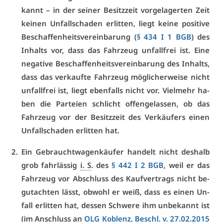
kannt – in der sei­ner Be­sitz­zeit vor­ge­la­ger­ten Zeit
kei­nen Un­fall­scha­den er­lit­ten, liegt kei­ne po­si­ti­ve
Be­schaf­fen­heits­ver­ein­ba­rung (
§ 434 I 1 BGB
) des
In­halts vor, dass das Fahr­zeug un­fall­frei ist. Ei­ne
ne­ga­ti­ve Be­schaf­fen­heits­ver­ein­ba­rung des In­halts,
dass das ver­kauf­te Fahr­zeug mög­li­cher­wei­se nicht
un­fall­frei ist, liegt eben­falls nicht vor. Viel­mehr ha­
ben die Par­tei­en schlicht of­fen­ge­las­sen, ob das
Fahr­zeug vor der Be­sitz­zeit des Ver­käu­fers ei­nen
Un­fall­scha­den er­lit­ten hat.
Ein Ge­braucht­wa­gen­käu­fer han­delt nicht des­halb
grob fahr­läs­sig
i. S
. des
§ 442 I 2 BGB
, weil er das
Fahr­zeug vor Ab­schluss des Kauf­ver­trags nicht be­
gut­ach­ten lässt, ob­wohl er weiß, dass es ei­nen Un­
fall er­lit­ten hat, des­sen Schwe­re ihm un­be­kannt ist
(im An­schluss an
OLG
Ko­blenz,
Beschl
. v. 27.02.2015