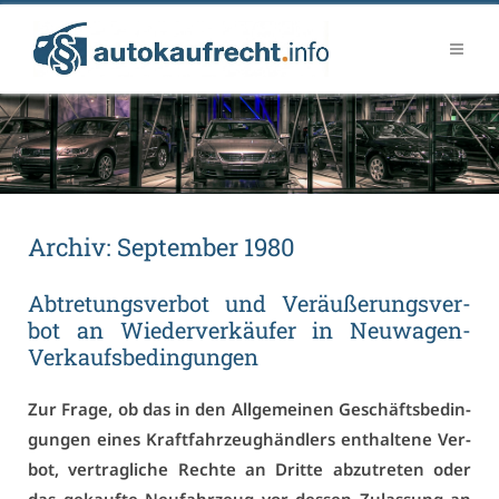
Ar­chiv:
Sep­tem­ber 1980
Ab­tre­tungs­ver­bot und Ver­äu­ße­rungs­ver­
bot an Wie­der­ver­käu­fer in Neu­wa­gen-
Ver­kaufs­be­din­gun­gen
Zur Fra­ge, ob das in den All­ge­mei­nen Ge­schäfts­be­din­
gun­gen ei­nes Kraft­fahr­zeug­händ­lers ent­hal­te­ne Ver­
bot, ver­trag­li­che Rech­te an Drit­te ab­zu­tre­ten oder