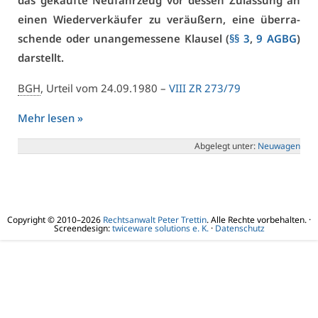
das ge­kauf­te Neu­fahr­zeug vor des­sen Zu­las­sung an
ei­nen Wie­der­ver­käu­fer zu ver­äu­ßern, ei­ne über­ra­
schen­de oder un­an­ge­mes­se­ne Klau­sel (
§§ 3
,
9 AGBG
)
dar­stellt.
BGH
, Ur­teil vom 24.09.1980 –
VI­II ZR 273/79
Mehr le­sen »
Ab­ge­legt un­ter:
Neu­wa­gen
Copyright © 2010–2026
Rechtsanwalt Peter Trettin
. Alle Rechte vorbehalten. ·
Screendesign:
twiceware solutions e. K.
·
Datenschutz