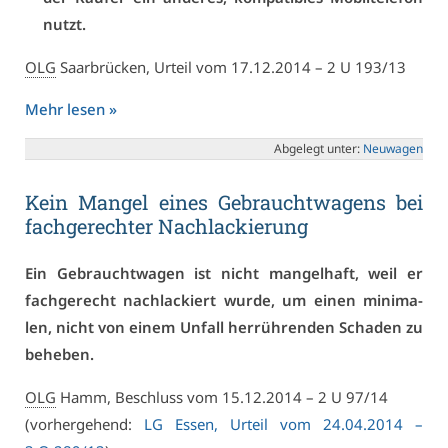
nutzt.
OLG
Saar­brü­cken, Ur­teil vom 17.12.2014 – 2 U 193/13
Mehr le­sen »
Ab­ge­legt un­ter:
Neu­wa­gen
Kein Man­gel ei­nes Ge­braucht­wa­gens bei
fach­ge­rech­ter Nachla­ckie­rung
Ein Ge­braucht­wa­gen ist nicht man­gel­haft, weil er
fach­ge­recht nachla­ckiert wur­de, um ei­nen mi­ni­ma­
len, nicht von ei­nem Un­fall her­rüh­ren­den Scha­den zu
be­he­ben.
OLG
Hamm, Be­schluss vom 15.12.2014 – 2 U 97/14
(vor­her­ge­hend:
LG Es­sen, Ur­teil vom 24.04.2014 –