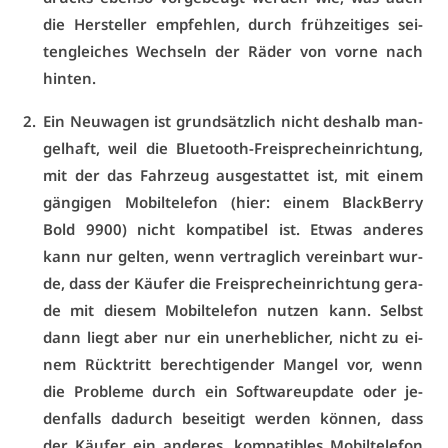
die Her­stel­ler emp­feh­len, durch früh­zei­ti­ges sei­
ten­glei­ches Wech­seln der Rä­der von vor­ne nach
hin­ten.
Ein Neu­wa­gen ist grund­sätz­lich nicht des­halb man­
gel­haft, weil die Blue­tooth-Frei­sprech­ein­rich­tung,
mit der das Fahr­zeug aus­ge­stat­tet ist, mit ei­nem
gän­gi­gen Mo­bil­te­le­fon (hier: ei­nem Black­Ber­ry
Bold 9900) nicht kom­pa­ti­bel ist. Et­was an­de­res
kann nur gel­ten, wenn ver­trag­lich ver­ein­bart wur­
de, dass der Käu­fer die Frei­sprech­ein­rich­tung ge­ra­
de mit die­sem Mo­bil­te­le­fon nut­zen kann. Selbst
dann liegt aber nur ein un­er­heb­li­cher, nicht zu ei­
nem Rück­tritt be­rech­ti­gen­der Man­gel vor, wenn
die Pro­ble­me durch ein Soft­ware­up­date oder je­
den­falls da­durch be­sei­tigt wer­den kön­nen, dass
der Käu­fer ein an­de­res, kom­pa­ti­bles Mo­bil­te­le­fon