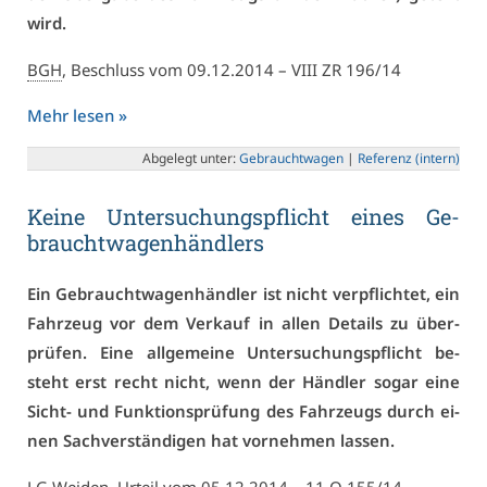
wird.
BGH
, Be­schluss vom 09.12.2014 – VI­II ZR 196/14
Mehr le­sen »
Ab­ge­legt un­ter:
Ge­braucht­wa­gen
|
Re­fe­renz (in­tern)
Kei­ne Un­ter­su­chungs­pflicht ei­nes Ge­
braucht­wa­gen­händ­lers
Ein Ge­braucht­wa­gen­händ­ler ist nicht ver­pflich­tet, ein
Fahr­zeug vor dem Ver­kauf in al­len De­tails zu über­
prü­fen. Ei­ne all­ge­mei­ne Un­ter­su­chungs­pflicht be­
steht erst recht nicht, wenn der Händ­ler so­gar ei­ne
Sicht- und Funk­ti­ons­prü­fung des Fahr­zeugs durch ei­
nen Sach­ver­stän­di­gen hat vor­neh­men las­sen.