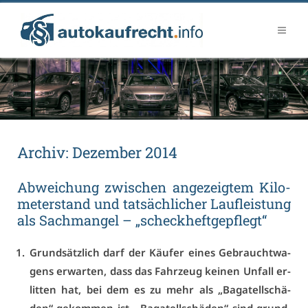
Ar­chiv:
De­zem­ber 2014
Ab­wei­chung zwi­schen an­ge­zeig­tem Ki­lo­
me­ter­stand und tat­säch­li­cher Lauf­leis­tung
als Sach­man­gel – „scheck­heft­ge­pflegt“
Grund­sätz­lich darf der Käu­fer ei­nes Ge­braucht­wa­
gens er­war­ten, dass das Fahr­zeug kei­nen Un­fall er­
lit­ten hat, bei dem es zu mehr als „Ba­ga­tell­schä­