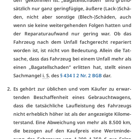
den“ ge­kom­men ist. „Ba­ga­tell­schä­den“ sind grund­
sätz­lich nur ganz ge­ring­fü­gi­ge, äu­ße­re (Lack-)Schä­
den, nicht aber sons­ti­ge (Blech-)Schä­den, auch
wenn sie kei­ne wei­ter­ge­hen­den Fol­gen hat­ten und
der Re­pa­ra­tur­auf­wand nur ge­ring war. Ob das
Fahr­zeug nach dem Un­fall fach­ge­recht re­pa­riert
wor­den ist, ist nicht von Be­deu­tung. Al­lein die Tat­
sa­che, dass das Fahr­zeug bei ei­nem Un­fall mehr als
ei­nen „Ba­ga­tell­scha­den“ er­lit­ten hat, stellt ei­nen
Sach­man­gel
i. S
. des
§ 434 I 2 Nr. 2 BGB
dar.
Es ge­hört zur üb­li­chen und vom Käu­fer zu er­war­
ten­den Be­schaf­fen­heit ei­nes Ge­braucht­wa­gens,
dass die tat­säch­li­che Lauf­leis­tung des Fahr­zeugs
nicht er­heb­lich hö­her ist als der an­ge­zeig­te Ki­lo­me­
ter­stand. Ei­ne Ab­wei­chung von mehr als 8.500 km,
die be­zo­gen auf den Kauf­preis ei­ne Wert­min­de­