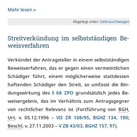
Mehr le­sen »
Ab­ge­legt un­ter:
Ge­braucht­wa­gen
Streit­ver­kün­dung im selbst­stän­di­gen Be­
weis­ver­fah­ren
Ver­kün­det der An­trag­stel­ler in ei­nem selbst­stän­di­gen
Be­weis­ver­fah­ren, das er ge­gen ei­nen ver­meint­li­chen
Schä­di­ger führt, ei­nem mög­li­cher­wei­se statt­des­sen
haf­ten­den Schä­di­ger den Streit, so um­fasst die Bin­
dungs­wir­kung des
§ 68 ZPO
grund­sätz­lich je­des Be­
wei­s­er­geb­nis, das im Ver­hält­nis zum An­trags­geg­ner
von recht­li­cher Re­le­vanz ist (Fort­füh­rung von
BGH
,
Urt
. v. 05.12.1996 –
VII ZR 108/95
,
BGHZ 134, 190
;
Beschl
. v. 27.11.2003 –
V ZB 43/03
,
BGHZ 157, 97
).