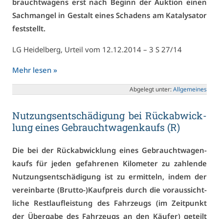
braucht­wa­gens erst nach Be­ginn der Auk­ti­on ei­nen
Sach­man­gel in Ge­stalt ei­nes Scha­dens am Ka­ta­ly­sa­tor
fest­stellt.
LG Hei­del­berg, Ur­teil vom 12.12.2014 – 3 S 27/14
Mehr le­sen »
Ab­ge­legt un­ter:
All­ge­mei­nes
Nut­zungs­ent­schä­di­gung bei Rück­ab­wick­
lung ei­nes Ge­braucht­wa­gen­kaufs (R)
Die bei der Rück­ab­wick­lung ei­nes Ge­braucht­wa­gen­
kaufs für je­den ge­fah­re­nen Ki­lo­me­ter zu zah­len­de
Nut­zungs­ent­schä­di­gung ist zu er­mit­teln, in­dem der
ver­ein­bar­te (Brut­to-)Kauf­preis durch die vor­aus­sicht­
li­che Rest­lauf­leis­tung des Fahr­zeugs (im Zeit­punkt
der Über­ga­be des Fahr­zeugs an den Käu­fer) ge­teilt