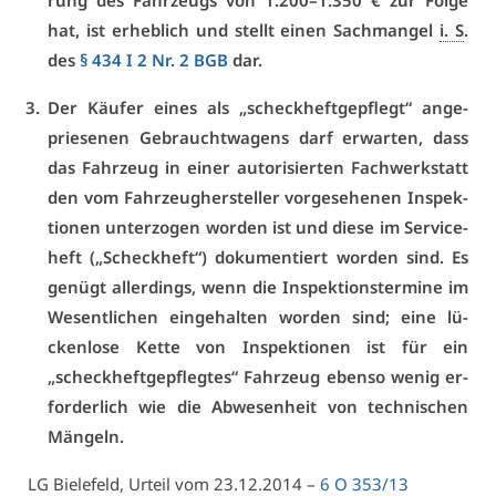
rung des Fahr­zeugs von 1.200–1.350 € zur Fol­ge
hat, ist er­heb­lich und stellt ei­nen Sach­man­gel
i. S
.
des
§ 434 I 2 Nr. 2 BGB
dar.
Der Käu­fer ei­nes als „scheck­heft­ge­pflegt“ an­ge­
prie­se­nen Ge­braucht­wa­gens darf er­war­ten, dass
das Fahr­zeug in ei­ner au­to­ri­sier­ten Fach­werk­statt
den vom Fahr­zeug­her­stel­ler vor­ge­se­he­nen In­spek­
tio­nen un­ter­zo­gen wor­den ist und die­se im Ser­vice­
heft („Scheck­heft“) do­ku­men­tiert wor­den sind. Es
ge­nügt al­ler­dings, wenn die In­spek­ti­ons­ter­mi­ne im
We­sent­li­chen ein­ge­hal­ten wor­den sind; ei­ne lü­
cken­lo­se Ket­te von In­spek­tio­nen ist für ein
„scheck­heft­ge­pfleg­tes“ Fahr­zeug eben­so we­nig er­
for­der­lich wie die Ab­we­sen­heit von tech­ni­schen
Män­geln.
LG Bie­le­feld, Ur­teil vom 23.12.2014 –
6 O 353/13