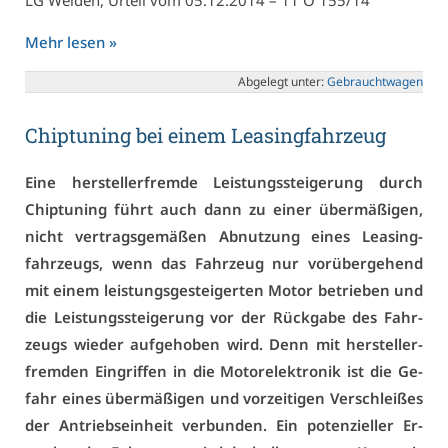
LG Wei­den, Ur­teil vom 05.12.2014 – 11 O 155/14
Mehr le­sen »
Ab­ge­legt un­ter:
Ge­braucht­wa­gen
Chip­tu­ning bei ei­nem Lea­sing­fahr­zeug
Ei­ne her­stel­ler­frem­de Leis­tungs­stei­ge­rung durch
Chip­tu­ning führt auch dann zu ei­ner über­mä­ßi­gen,
nicht ver­trags­ge­mä­ßen Ab­nut­zung ei­nes Lea­sing­
fahr­zeugs, wenn das Fahr­zeug nur vor­über­ge­hend
mit ei­nem leis­tungs­ge­stei­ger­ten Mo­tor be­trie­ben und
die Leis­tungs­stei­ge­rung vor der Rück­ga­be des Fahr­
zeugs wie­der auf­ge­ho­ben wird. Denn mit her­stel­ler­
frem­den Ein­grif­fen in die Mo­tor­elek­tro­nik ist die Ge­
fahr ei­nes über­mä­ßi­gen und vor­zei­ti­gen Ver­schlei­ßes
der An­triebs­ein­heit ver­bun­den. Ein po­ten­zi­el­ler Er­