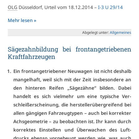
OLG
Düs­sel­dorf, Ur­teil vom 18.12.2014 –
I-3 U 29/14
Mehr le­sen »
Ab­ge­legt un­ter:
All­ge­mei­nes
Sä­ge­zahn­bil­dung bei frontan­ge­trie­be­nen
Kraft­fahr­zeu­gen
Ein frontan­ge­trie­be­ner Neu­wa­gen ist nicht des­halb
man­gel­haft, weil sich mit der Zeit ins­be­son­de­re an
den hin­te­ren Rei­fen „Sä­ge­zäh­ne“ bil­den. Da­bei
han­delt es sich viel­mehr um ei­ne ty­pi­sche Ver­
schleiß­er­schei­nung, die her­stel­ler­über­grei­fend bei
al­len gän­gi­gen Fahr­zeug­ty­pen – auch bei kor­rek­ter
Achs­geo­me­trie – zu be­ob­ach­ten ist. Ihr kann durch
kor­rek­tes Ein­stel­len und Über­wa­chen des Luft­
drucks eben­so vor­ge­beugt wer­den wie, was auch