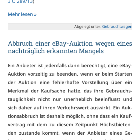
3 O 289/13
)
Mehr le­sen »
Ab­ge­legt un­ter:
Ge­braucht­wa­gen
Ab­bruch ei­ner eBay-Auk­ti­on we­gen ei­nes
nach­träg­lich er­kann­ten Man­gels
Ein An­bie­ter ist je­den­falls dann be­rech­tigt, ei­ne eBay-
Auk­ti­on vor­zei­tig zu be­en­den, wenn er beim Star­ten
der Auk­ti­on ei­ne feh­ler­haf­te Vor­stel­lung über ein
Merk­mal der Kauf­sa­che hat­te, das ih­re Ge­brauchs­
taug­lich­keit nicht nur un­er­heb­lich be­ein­flusst und
sich da­her auf ih­ren Ver­kehrs­wert aus­wirkt. Ein Auk­
ti­ons­ab­bruch ist des­halb mög­lich, oh­ne dass ein Kauf­
ver­trag mit dem zu die­sem Zeit­punkt Höchst­bie­ten­
den zu­stan­de kommt, wenn der An­bie­ter ei­nes Ge­