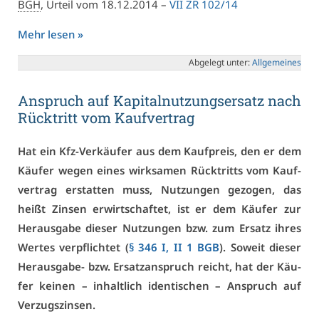
BGH
, Ur­teil vom 18.12.2014 –
VII ZR 102/14
Mehr le­sen »
Ab­ge­legt un­ter:
All­ge­mei­nes
An­spruch auf Ka­pi­tal­nut­zungs­er­satz nach
Rück­tritt vom Kauf­ver­trag
Hat ein Kfz-Ver­käu­fer aus dem Kauf­preis, den er dem
Käu­fer we­gen ei­nes wirk­sa­men Rück­tritts vom Kauf­
ver­trag er­stat­ten muss, Nut­zun­gen ge­zo­gen, das
heißt Zin­sen er­wirt­schaf­tet, ist er dem Käu­fer zur
Her­aus­ga­be die­ser Nut­zun­gen bzw. zum Er­satz ih­res
Wer­tes ver­pflich­tet (
§ 346 I, II 1 BGB
). So­weit die­ser
Her­aus­ga­be- bzw. Er­satz­an­spruch reicht, hat der Käu­
fer kei­nen – in­halt­lich iden­ti­schen – An­spruch auf
Ver­zugs­zin­sen.