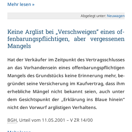
Mehr le­sen »
Ab­ge­legt un­ter:
Neu­wa­gen
Kei­ne Arg­list bei „Ver­schwei­gen“ ei­nes of­
fen­ba­rungs­pflich­ti­gen, aber ver­ges­se­nen
Man­gels
Hat der Ver­käu­fer im Zeit­punkt des Ver­trags­schlus­ses
an das Vor­han­den­sein ei­nes of­fen­ba­rungs­pflich­ti­gen
Man­gels des Grund­stücks kei­ne Er­in­ne­rung mehr, be­
grün­det sei­ne Ver­si­che­rung im Kauf­ver­trag, dass ihm
er­heb­li­che Män­gel nicht be­kannt sei­en, auch un­ter
dem Ge­sichts­punkt der „Er­klä­rung ins Blaue hin­ein“
nicht den Vor­wurf arg­lis­ti­gen Ver­hal­tens.
BGH
, Ur­teil vom 11.05.2001 – V ZR 14/00