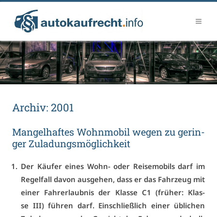
Ar­chiv:
2001
Man­gel­haf­tes Wohn­mo­bil we­gen zu ge­rin­
ger Zu­la­dungs­mög­lich­keit
Der Käu­fer ei­nes Wohn- oder Rei­se­mo­bils darf im
Re­gel­fall da­von aus­ge­hen, dass er das Fahr­zeug mit
ei­ner Fahr­er­laub­nis der Klas­se C1 (frü­her: Klas­
se III) füh­ren darf. Ein­schließ­lich ei­ner üb­li­chen