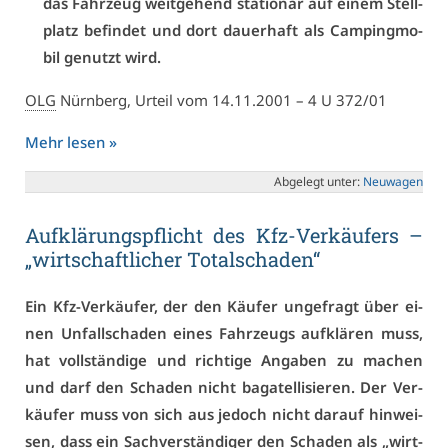
das Fahr­zeug weit­ge­hend sta­tio­när auf ei­nem Stell­
platz be­fin­det und dort dau­er­haft als Cam­ping­mo­
bil ge­nutzt wird.
OLG
Nürn­berg, Ur­teil vom 14.11.2001 – 4 U 372/01
Mehr le­sen »
Ab­ge­legt un­ter:
Neu­wa­gen
Auf­klä­rungs­pflicht des Kfz-Ver­käu­fers –
„wirt­schaft­li­cher To­tal­scha­den“
Ein Kfz-Ver­käu­fer, der den Käu­fer un­ge­fragt über ei­
nen Un­fall­scha­den ei­nes Fahr­zeugs auf­klä­ren muss,
hat voll­stän­di­ge und rich­ti­ge An­ga­ben zu ma­chen
und darf den Scha­den nicht ba­ga­tel­li­sie­ren. Der Ver­
käu­fer muss von sich aus je­doch nicht dar­auf hin­wei­
sen, dass ein Sach­ver­stän­di­ger den Scha­den als „wirt­