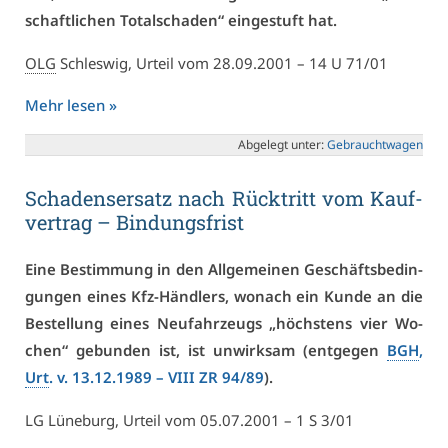
schaft­li­chen To­tal­scha­den“ ein­ge­stuft hat.
OLG
Schles­wig, Ur­teil vom 28.09.2001 – 14 U 71/01
Mehr le­sen »
Ab­ge­legt un­ter:
Ge­braucht­wa­gen
Scha­dens­er­satz nach Rück­tritt vom Kauf­
ver­trag – Bin­dungs­frist
Ei­ne Be­stim­mung in den All­ge­mei­nen Ge­schäfts­be­din­
gun­gen ei­nes Kfz-Händ­lers, wo­nach ein Kun­de an die
Be­stel­lung ei­nes Neu­fahr­zeugs „höchs­tens vier Wo­
chen“ ge­bun­den ist, ist un­wirk­sam (ent­ge­gen
BGH
,
Urt
. v. 13.12.1989 –
VI­II ZR 94/89
).
LG Lü­ne­burg, Ur­teil vom 05.07.2001 – 1 S 3/01