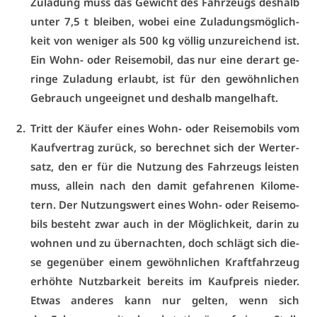
Zu­la­dung muss das Ge­wicht des Fahr­zeugs des­halb
un­ter 7,5 t blei­ben, wo­bei ei­ne Zu­la­dungs­mög­lich­
keit von we­ni­ger als 500 kg völ­lig un­zu­rei­chend ist.
Ein Wohn- oder Rei­se­mo­bil, das nur ei­ne der­art ge­
rin­ge Zu­la­dung er­laubt, ist für den ge­wöhn­li­chen
Ge­brauch un­ge­eig­net und des­halb man­gel­haft.
Tritt der Käu­fer ei­nes Wohn- oder Rei­se­mo­bils vom
Kauf­ver­trag zu­rück, so be­rech­net sich der Wert­er­
satz, den er für die Nut­zung des Fahr­zeugs leis­ten
muss, al­lein nach den da­mit ge­fah­re­nen Ki­lo­me­
tern. Der Nut­zungs­wert ei­nes Wohn- oder Rei­se­mo­
bils be­steht zwar auch in der Mög­lich­keit, dar­in zu
woh­nen und zu über­nach­ten, doch schlägt sich die­
se ge­gen­über ei­nem ge­wöhn­li­chen Kraft­fahr­zeug
er­höh­te Nutz­bar­keit be­reits im Kauf­preis nie­der.
Et­was an­de­res kann nur gel­ten, wenn sich