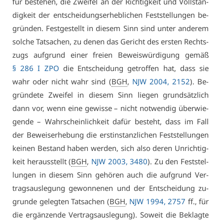
für be­ste­hen, die Zwei­fel an der Rich­tig­keit und Voll­stän­
dig­keit der ent­schei­dungs­er­heb­li­chen Fest­stel­lun­gen be­
grün­den. Fest­ge­stellt in die­sem Sinn sind un­ter an­de­rem
sol­che Tat­sa­chen, zu de­nen das Ge­richt des ers­ten Rechts­
zugs auf­grund ei­ner frei­en Be­weis­wür­di­gung ge­mäß
§ 286 I ZPO
die Ent­schei­dung ge­trof­fen hat, dass sie
wahr oder nicht wahr sind (
BGH
,
NJW 2004, 2152
). Be­
grün­de­te Zwei­fel in die­sem Sinn lie­gen grund­sätz­lich
dann vor, wenn ei­ne ge­wis­se – nicht not­wen­dig über­wie­
gen­de – Wahr­schein­lich­keit da­für be­steht, dass im Fall
der Be­weis­er­he­bung die erst­in­stanz­li­chen Fest­stel­lun­gen
kei­nen Be­stand ha­ben wer­den, sich al­so de­ren Un­rich­tig­
keit her­aus­stellt (
BGH
,
NJW 2003, 3480
). Zu den Fest­stel­
lun­gen in die­sem Sinn ge­hö­ren auch die auf­grund Ver­
trags­aus­le­gung ge­won­ne­nen und der Ent­schei­dung zu­
grun­de ge­leg­ten Tat­sa­chen (
BGH
,
NJW 1994, 2757
ff., für
die er­gän­zen­de Ver­trags­aus­le­gung). So­weit die Be­klag­te