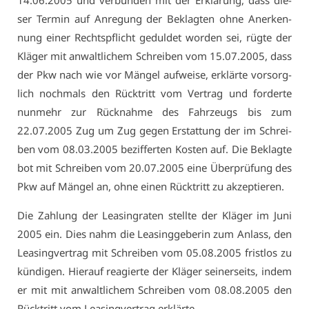
14.06.2005 und ver­bun­den mit der Er­klä­rung, dass die­
ser Ter­min auf An­re­gung der Be­klag­ten oh­ne An­er­ken­
nung ei­ner Rechts­pflicht ge­dul­det wor­den sei, rüg­te der
Klä­ger mit an­walt­li­chem Schrei­ben vom 15.07.2005, dass
der Pkw nach wie vor Män­gel auf­wei­se, er­klär­te vor­sorg­
lich noch­mals den Rück­tritt vom Ver­trag und for­der­te
nun­mehr zur Rück­nah­me des Fahr­zeugs bis zum
22.07.2005 Zug um Zug ge­gen Er­stat­tung der im Schrei­
ben vom 08.03.2005 be­zif­fer­ten Kos­ten auf. Die Be­klag­te
bot mit Schrei­ben vom 20.07.2005 ei­ne Über­prü­fung des
Pkw auf Män­gel an, oh­ne ei­nen Rück­tritt zu ak­zep­tie­ren.
Die Zah­lung der Lea­sing­ra­ten stell­te der Klä­ger im Ju­ni
2005 ein. Dies nahm die Lea­sing­ge­be­rin zum An­lass, den
Lea­sing­ver­trag mit Schrei­ben vom 05.08.2005 frist­los zu
kün­di­gen. Hier­auf re­agier­te der Klä­ger sei­ner­seits, in­dem
er mit mit an­walt­li­chem Schrei­ben vom 08.08.2005 den
Rück­tritt vom Lea­sing­ver­trag er­klär­te.