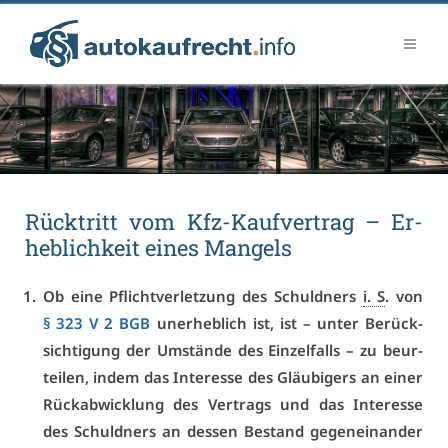
Rück­tritt vom Kfz-Kauf­ver­trag – Er­
heb­lich­keit ei­nes Man­gels
Ob ei­ne Pflicht­ver­let­zung des Schuld­ners
i. S
. von
§ 323 V 2 BGB
un­er­heb­lich ist, ist – un­ter Be­rück­
sich­ti­gung der Um­stän­de des Ein­zel­falls – zu be­ur­
tei­len, in­dem das In­ter­es­se des Gläu­bi­gers an ei­ner
Rück­ab­wick­lung des Ver­trags und das In­ter­es­se
des Schuld­ners an des­sen Be­stand ge­gen­ein­an­der