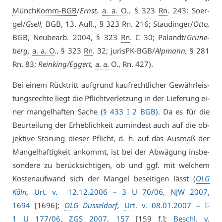
MünchKomm-BGB
/
Ernst,
a. a. O
., § 323
Rn
. 243; So­er­
gel/
Gsell,
BGB, 13.
Aufl
., § 323
Rn
. 216; Stau­din­ger/
Ot­to,
BGB, Neu­be­arb. 2004, § 323
Rn
. C 30; Pa­landt/
Grü­ne­
berg,
a. a. O
., § 323
Rn
. 32; ju­risPK-BGB/
Alp­mann,
§ 281
Rn
. 83;
Rein­king/Eg­gert,
a. a. O
.,
Rn
. 427).
Bei ei­nem Rück­tritt auf­grund kauf­recht­li­cher Ge­währ­leis­
tungs­rech­te liegt die Pflicht­ver­let­zung in der Lie­fe­rung ei­
ner man­gel­haf­ten Sa­che (
§ 433 I 2 BGB
). Da es für die
Be­ur­tei­lung der Er­heb­lich­keit zu­min­dest auch auf die ob­
jek­ti­ve Stö­rung die­ser Pflicht, d. h. auf das Aus­maß der
Man­gel­haf­tig­keit an­kommt, ist bei der Ab­wä­gung ins­be­
son­de­re zu be­rück­sich­ti­gen, ob und ggf. mit wel­chem
Kos­ten­auf­wand sich der Man­gel be­sei­ti­gen lässt (
OLG
Köln,
Urt
. v. 12.12.2006 – 3 U 70/06
,
NJW 2007,
1694
[1696];
OLG
Düs­sel­dorf,
Urt
. v. 08.01.2007 – I-
1 U 177/06
,
ZGS 2007, 157
[159 f.];
Beschl
. v.