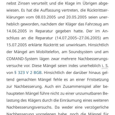
nebst Zin­sen ver­ur­teilt und die Kla­ge im Üb­ri­gen ab­ge­
wie­sen. Es hat die Auf­fas­sung ver­tre­ten, die Rück­tritts­er­
klä­run­gen vom 08.03.2005 und 20.05.2005 sei­en un­er­
heb­lich ge­wor­den, nach­dem der Klä­ger das Fahr­zeug am
14.06.2005 in Re­pa­ra­tur ge­ge­ben hat­te. Der im An­
schluss an die Re­pa­ra­tur (14.07.2005–27.06.2005) am
15.07.2005 er­klär­te Rück­tritt sei un­wirk­sam. Hin­sicht­lich
der Män­gel am Mo­bil­te­le­fon, am So­und­sys­tem und am
CO­MAND-Sys­tem lä­gen zwar meh­re­re Nach­bes­se­rungs­
ver­su­che vor. Die­se Män­gel sei­en in­des un­er­heb­lich
i. S
.
von
§ 323 V 2 BGB
. Hin­sicht­lich der dar­über hin­aus gel­
tend ge­mach­ten Män­gel feh­le es an ei­ner Frist­set­zung
zur Nach­bes­se­rung. Auch ein Zu­sam­men­spiel al­ler be­
haup­te­ten Män­gel füh­re nicht zu ei­ner un­zu­mut­ba­ren Be­
las­tung des Klä­gers durch die Ein­räu­mung ei­nes wei­te­ren
Nach­bes­se­rungs­ver­suchs. Da we­der ei­ne ver­zö­ger­li­che
Nach­bes­se­rung vor­ge­le­gen ha­be, noch die Män­gel für