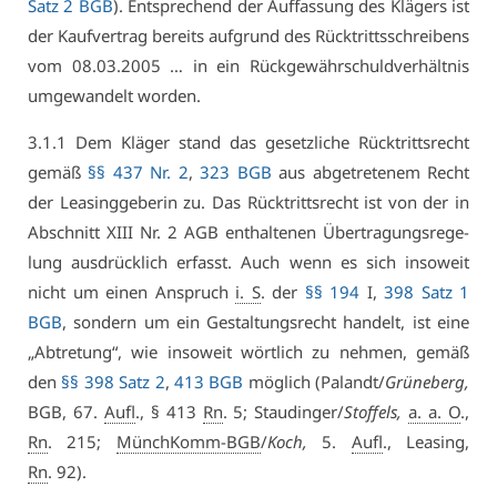
Satz 2 BGB
). Ent­spre­chend der Auf­fas­sung des Klä­gers ist
der Kauf­ver­trag be­reits auf­grund des Rück­tritts­schrei­bens
vom 08.03.2005 … in ein Rück­ge­währ­schuld­ver­hält­nis
um­ge­wan­delt wor­den.
3.1.1 Dem Klä­ger stand das ge­setz­li­che Rück­tritts­recht
ge­mäß
§§ 437 Nr. 2
,
323 BGB
aus ab­ge­tre­te­nem Recht
der Lea­sing­ge­be­rin zu. Das Rück­tritts­recht ist von der in
Ab­schnitt XI­II Nr. 2 AGB ent­hal­te­nen Über­tra­gungs­re­ge­
lung aus­drück­lich er­fasst. Auch wenn es sich in­so­weit
nicht um ei­nen An­spruch
i. S
. der
§§ 194
I,
398 Satz 1
BGB
, son­dern um ein Ge­stal­tungs­recht han­delt, ist ei­ne
„Ab­tre­tung“, wie in­so­weit wört­lich zu neh­men, ge­mäß
den
§§ 398 Satz 2
,
413 BGB
mög­lich (Pa­landt/
Grü­ne­berg,
BGB, 67.
Aufl
., § 413
Rn
. 5; Stau­din­ger/
Stof­fels,
a. a. O
.,
Rn
. 215;
MünchKomm-BGB
/
Koch,
5.
Aufl
., Lea­sing,
Rn
. 92).