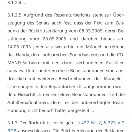
3.​1.​2.​4 …
3.​1.​2.​5 Auf­grund des Re­pa­ra­tur­be­richts steht zur Über­
zeu­gung des Se­nats auch fest, dass der Pkw zum Zeit­
punkt der Rück­tritts­er­klä­rung vom 08.03.2005, de­ren Be­
stä­ti­gung vom 20.05.2005 und dar­über hin­aus am
14.06.2005 je­den­falls wei­ter­hin die Män­gel be­tref­fend
das Han­dy, den Laut­spre­cher (So­und­sys­tem) und die CO­
MAND-Soft­ware mit den da­mit ver­bun­de­nen Aus­fäl­len
auf­wies. Un­ter an­de­rem die­se Be­an­stan­dun­gen sind aus­
drück­lich mit wei­te­ren Be­schrei­bun­gen der Man­gel­er­
schei­nun­gen in den Re­pa­ra­tur­be­richt auf­ge­nom­men wor­
den. Hin­sicht­lich der ein­zel­nen Be­an­stan­dun­gen sind die
Ab­hil­fe­maß­nah­men, de­rer es bei un­be­rech­tig­ter Be­an­
stan­dung nicht be­durft hät­te, dar­ge­stellt …
3.1.3 Der Rück­tritt ist nicht gem.
§ 437 Nr. 2
,
§ 323 V 2
BGB
aus­ge­schlos­sen. Die Pflicht­ver­let­zung der Be­klag­ten