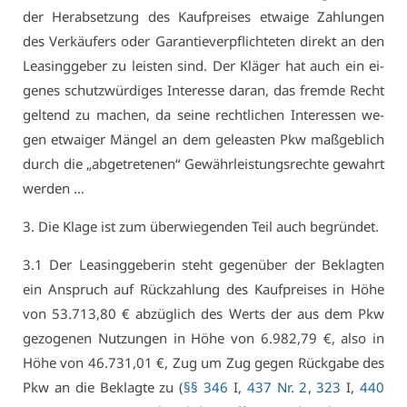
der Her­ab­set­zung des Kauf­prei­ses et­wai­ge Zah­lun­gen
des Ver­käu­fers oder Ga­ran­tie­ver­pflich­te­ten di­rekt an den
Lea­sing­ge­ber zu leis­ten sind. Der Klä­ger hat auch ein ei­
ge­nes schutz­wür­di­ges In­ter­es­se dar­an, das frem­de Recht
gel­tend zu ma­chen, da sei­ne recht­li­chen In­ter­es­sen we­
gen et­wai­ger Män­gel an dem ge­leas­ten Pkw maß­geb­lich
durch die „ab­ge­tre­te­nen“ Ge­währ­leis­tungs­rech­te ge­wahrt
wer­den …
3. Die Kla­ge ist zum über­wie­gen­den Teil auch be­grün­det.
3.1 Der Lea­sing­ge­be­rin steht ge­gen­über der Be­klag­ten
ein An­spruch auf Rück­zah­lung des Kauf­prei­ses in Hö­he
von 53.713,80 € ab­züg­lich des Werts der aus dem Pkw
ge­zo­ge­nen Nut­zun­gen in Hö­he von 6.982,79 €, al­so in
Hö­he von 46.731,01 €, Zug um Zug ge­gen Rück­ga­be des
Pkw an die Be­klag­te zu (
§§ 346
I,
437 Nr. 2
,
323
I,
440