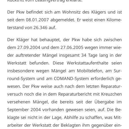
Der Pkw be­fin­det sich am Wohn­sitz des Klä­gers und ist
seit dem 08.01.2007 ab­ge­mel­det. Er weist ei­nen Ki­lo­me­
ter­stand von 26.346 auf.
Der Klä­ger hat be­haup­tet, der Pkw ha­be sich zwi­schen
dem 27.09.2004 und dem 27.06.2005 we­gen im­mer wie­
der auf­tre­ten­der Män­gel ins­ge­samt 34 Ta­ge lang in der
Werk­statt be­fun­den. Die­se Werk­statt­auf­ent­hal­te sei­en
ins­be­son­de­re we­gen Män­gel am Mo­bil­te­le­fon, am Sur­
round-Sys­tem und am CO­MAND-Sys­tem er­for­der­lich ge­
we­sen. Der Pkw wei­se auch nach dem letz­ten Re­pa­ra­tur­
ver­such noch die in dem Re­pa­ra­tur­be­richt mit Kreuz­chen
ver­se­he­nen Män­gel, die be­reits seit der Über­ga­be im
Sep­tem­ber 2004 vor­han­den ge­we­sen sei­en, auf. Die Be­
klag­te sei nicht in der La­ge, Ab­hil­fe zu schaf­fen, was Mit­
ar­bei­ter der Werk­statt der Be­klag­ten ihm ge­gen­über ein­