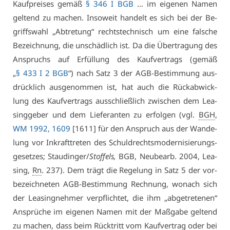
Kauf­prei­ses ge­mäß
§ 346 I BGB
… im ei­ge­nen Na­men
gel­tend zu ma­chen. In­so­weit han­delt es sich bei der Be­
griffs­wahl „Ab­tre­tung“ rechts­tech­nisch um ei­ne fal­sche
Be­zeich­nung, die un­schäd­lich ist. Da die Über­tra­gung des
An­spruchs auf Er­fül­lung des Kauf­ver­trags (ge­mäß
„
§ 433 I 2 BGB
“) nach Satz 3 der AGB-Be­stim­mung aus­
drück­lich aus­ge­nom­men ist, hat auch die Rück­ab­wick­
lung des Kauf­ver­trags aus­schließ­lich zwi­schen dem Lea­
sing­ge­ber und dem Lie­fe­ran­ten zu er­fol­gen (vgl.
BGH
,
WM 1992, 1609
[1611] für den An­spruch aus der Wan­de­
lung vor In­kraft­tre­ten des Schuld­rechts­mo­der­ni­sie­rungs­
ge­set­zes; Stau­din­ger/
Stof­fels,
BGB, Neu­be­arb. 2004, Lea­
sing,
Rn
. 237). Dem trägt die Re­ge­lung in Satz 5 der vor­
be­zeich­ne­ten AGB-Be­stim­mung Rech­nung, wo­nach sich
der Lea­sing­neh­mer ver­pflich­tet, die ihm „ab­ge­tre­te­nen“
An­sprü­che im ei­ge­nen Na­men mit der Maß­ga­be gel­tend
zu ma­chen, dass beim Rück­tritt vom Kauf­ver­trag oder bei