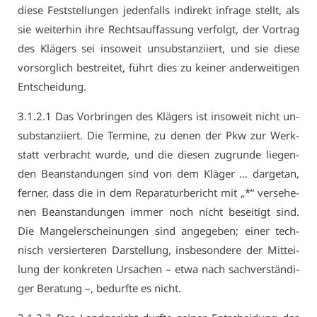
die­se Fest­stel­lun­gen je­den­falls in­di­rekt in­fra­ge stellt, als
sie wei­ter­hin ih­re Rechts­auf­fas­sung ver­folgt, der Vor­trag
des Klä­gers sei in­so­weit un­sub­stan­zi­iert, und sie die­se
vor­sorg­lich be­strei­tet, führt dies zu kei­ner an­der­wei­ti­gen
Ent­schei­dung.
3.​1.​2.​1 Das Vor­brin­gen des Klä­gers ist in­so­weit nicht un­
sub­stan­zi­iert. Die Ter­mi­ne, zu de­nen der Pkw zur Werk­
statt ver­bracht wur­de, und die die­sen zu­grun­de lie­gen­
den Be­an­stan­dun­gen sind von dem Klä­ger … dar­ge­tan,
fer­ner, dass die in dem Re­pa­ra­tur­be­richt mit „*“ ver­se­he­
nen Be­an­stan­dun­gen im­mer noch nicht be­sei­tigt sind.
Die Man­gel­er­schei­nun­gen sind an­ge­ge­ben; ei­ner tech­
nisch ver­sier­te­ren Dar­stel­lung, ins­be­son­de­re der Mit­tei­
lung der kon­kre­ten Ur­sa­chen – et­wa nach sach­ver­stän­di­
ger Be­ra­tung –, be­durf­te es nicht.