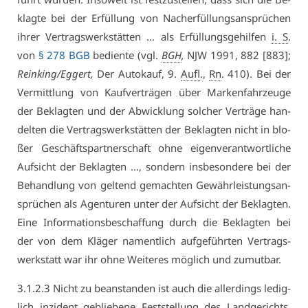
klag­te bei der Er­fül­lung von Nach­er­fül­lungs­an­sprü­chen
ih­rer Ver­trags­werk­stät­ten … als Er­fül­lungs­ge­hil­fen
i. S
.
von
§ 278 BGB
be­dien­te (vgl.
BGH
,
NJW 1991, 882 [883];
Rein­king/Eg­gert,
Der Au­to­kauf, 9.
Aufl
.,
Rn
. 410). Bei der
Ver­mitt­lung von Kauf­ver­trä­gen über Mar­ken­fahr­zeu­ge
der Be­klag­ten und der Ab­wick­lung sol­cher Ver­trä­ge han­
del­ten die Ver­trags­werk­stät­ten der Be­klag­ten nicht in blo­
ßer Ge­schäfts­part­ner­schaft oh­ne ei­gen­ver­ant­wort­li­che
Auf­sicht der Be­klag­ten …, son­dern ins­be­son­de­re bei der
Be­hand­lung von gel­tend ge­mach­ten Ge­währ­leis­tungs­an­
sprü­chen als Agen­tu­ren un­ter der Auf­sicht der Be­klag­ten.
Ei­ne In­for­ma­ti­ons­be­schaf­fung durch die Be­klag­ten bei
der von dem Klä­ger na­ment­lich auf­ge­führ­ten Ver­trags­
werk­statt war ihr oh­ne Wei­te­res mög­lich und zu­mut­bar.
3.​1.​2.​3 Nicht zu be­an­stan­den ist auch die al­ler­dings le­dig­
lich in­zi­dent ge­blie­be­ne Fest­stel­lung des Land­ge­richts,