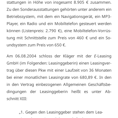
stat­tun­gen in Hö­he von ins­ge­samt 8.905 € zu­sam­men.
Zu den Son­der­aus­stat­tun­gen ge­hör­ten un­ter an­de­rem ein
Be­triebs­sys­tem, mit dem ein Na­vi­ga­ti­ons­ge­rät, ein MP3-
Play­er, ein Ra­dio und ein Mo­bil­te­le­fon ge­steu­ert wer­den
kön­nen (Lis­ten­preis: 2.790 €), ei­ne Mo­bil­te­le­fon-Vor­rüs­
tung mit Schnitt­stel­le zum Preis von 460 € und ein So­
und­sys­tem zum Preis von 650 €.
Am 06.08.2004 schloss der Klä­ger mit der
E
-Lea­sing
GmbH (im Fol­gen­den: Lea­sing­ge­be­rin) ei­nen Lea­sing­ver­
trag über die­sen Pkw mit ei­ner Lauf­zeit von 36 Mo­na­ten
bei ei­ner mo­nat­li­chen Lea­sing­ra­te von 680,89 €. In den
in den Ver­trag ein­be­zo­ge­nen All­ge­mei­nen Ge­schäfts­be­
din­gun­gen der Lea­sing­ge­be­rin heißt es un­ter Ab­
schnitt XI­II:
„1. Ge­gen den Lea­sing­ge­ber ste­hen dem Lea­