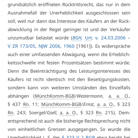
grund­sätz­lich er­öff­ne­ten Rück­tritts­recht, das nur in dem
Aus­nah­me­fall der Un­er­heb­lich­keit aus­ge­schlos­sen sein
soll, weil nur dann das In­ter­es­se des Käu­fers an der Rück­
ab­wick­lung in der Re­gel ge­rin­ger ist und der Ver­käu­fer
un­zu­mut­bar be­las­tet wür­de (
BGH
,
Urt
. v. 24.03.2006 –
V ZR 173/05
,
NJW 2006, 1960
[1961]). Es wi­der­sprä­che
auch ei­ner um­fas­sen­den Ab­wä­gung, wenn die Er­heb­lich­
keits­schwel­le mit fes­ten Pro­zent­sät­zen be­stimmt wür­de.
Denn die Be­ein­träch­ti­gung des Leis­tungs­in­ter­es­ses des
Käu­fers ist nicht iden­tisch mit den Be­sei­ti­gungs­kos­ten,
son­dern kann von wei­te­ren Um­stän­den des Ein­zel­falls
ab­hän­gen (
MünchKomm-BGB
/
Wes­ter­mann,
a. a. O
.,
§ 437
Rn
. 11;
MünchKomm-BGB
/
Ernst,
a. a. O
., § 323
Rn
. 243; So­er­gel/
Gsell,
a. a. O
., § 323
Rn
. 215). Dem­
entspre­chend ist auch die bis­he­ri­ge Recht­spre­chung nicht
von ein­heit­li­chen Gren­zen aus­ge­gan­gen. So wur­de die
Un­er­heb­lich­keit
i. S
. des
§ 323 V 2 BGB
et­wa be­jaht bei