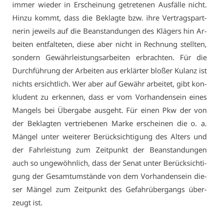
im­mer wie­der in Er­schei­nung ge­tre­te­nen Aus­fäl­le nicht.
Hin­zu kommt, dass die Be­klag­te bzw. ih­re Ver­trags­part­
ne­rin je­weils auf die Be­an­stan­dun­gen des Klä­gers hin Ar­
bei­ten ent­fal­te­ten, die­se aber nicht in Rech­nung stell­ten,
son­dern Ge­währ­leis­tungs­ar­bei­ten er­brach­ten. Für die
Durch­füh­rung der Ar­bei­ten aus er­klär­ter blo­ßer Ku­lanz ist
nichts er­sicht­lich. Wer aber auf Ge­währ ar­bei­tet, gibt kon­
klu­dent zu er­ken­nen, dass er vom Vor­han­den­sein ei­nes
Man­gels bei Über­ga­be aus­geht. Für ei­nen Pkw der von
der Be­klag­ten ver­trie­be­nen Mar­ke er­schei­nen die o. a.
Män­gel un­ter wei­te­rer Be­rück­sich­ti­gung des Al­ters und
der Fahr­leis­tung zum Zeit­punkt der Be­an­stan­dun­gen
auch so un­ge­wöhn­lich, dass der Se­nat un­ter Be­rück­sich­ti­
gung der Ge­samt­um­stän­de von dem Vor­han­den­sein die­
ser Män­gel zum Zeit­punkt des Ge­fahr­über­gangs über­
zeugt ist.