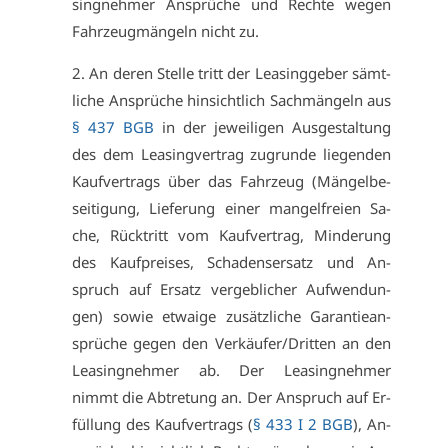
sing­neh­mer An­sprü­che und Rech­te we­gen
Fahr­zeug­män­geln nicht zu.
2. An de­ren Stel­le tritt der Lea­sing­ge­ber sämt­
li­che An­sprü­che hin­sicht­lich Sach­män­geln aus
§ 437 BGB
in der je­wei­li­gen Aus­ge­stal­tung
des dem Lea­sing­ver­trag zu­grun­de lie­gen­den
Kauf­ver­trags über das Fahr­zeug (Män­gel­be­
sei­ti­gung, Lie­fe­rung ei­ner man­gel­frei­en Sa­
che, Rück­tritt vom Kauf­ver­trag, Min­de­rung
des Kauf­prei­ses, Scha­dens­er­satz und An­
spruch auf Er­satz ver­geb­li­cher Auf­wen­dun­
gen) so­wie et­wai­ge zu­sätz­li­che Ga­ran­tie­an­
sprü­che ge­gen den Ver­käu­fer/Drit­ten an den
Lea­sing­neh­mer ab. Der Lea­sing­neh­mer
nimmt die Ab­tre­tung an. Der An­spruch auf Er­
fül­lung des Kauf­ver­trags (
§ 433 I 2 BGB
), An­