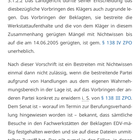
3.​1.​2.​2 Das Land­ge­richt durf­te sei­ner Ent­schei­dung das
dies­be­züg­li­che Vor­brin­gen des Klä­gers auch zu­grun­de le­
gen. Das Vor­brin­gen der Be­klag­ten, sie be­strei­te die
Werk­statt­auf­ent­hal­te und die von dem Klä­ger in die­sem
Zu­sam­men­hang ge­rüg­ten Män­gel mit Nicht­wis­sen bis
auf die am 14.06.2005 ge­rüg­ten, ist gem.
§ 138 IV ZPO
un­er­heb­lich.
Nach die­ser Vor­schrift ist ein Be­strei­ten mit Nicht­wis­sen
ein­mal dann nicht zu­läs­sig, wenn die be­strei­ten­de Par­tei
auf­grund von Hand­lun­gen aus dem ei­ge­nen Wahr­neh­
mungs­be­reich in der La­ge ist, auf das Vor­brin­gen der an­
de­ren Par­tei kon­kret zu er­wi­dern
i. S
. von
§ 138 III ZPO
.
Dem Se­nat ist – wor­auf im Ter­min zur Be­ru­fungs­ver­hand­
lung hin­ge­wie­sen wor­den ist – be­kannt, dass sämt­li­che
Be­su­che in den Fach­werk­stät­ten der Be­klag­ten EDV-mä­
ßig fest­ge­hal­ten wer­den und sie auf die­se Da­tei­en un­mit­