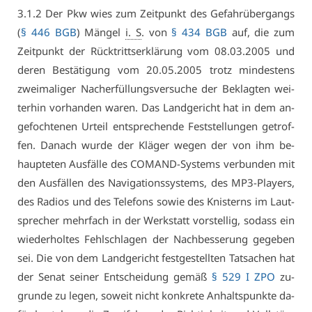
3.1.2 Der Pkw wies zum Zeit­punkt des Ge­fahr­über­gangs
(
§ 446 BGB
) Män­gel
i. S
. von
§ 434 BGB
auf, die zum
Zeit­punkt der Rück­tritts­er­klä­rung vom 08.03.2005 und
de­ren Be­stä­ti­gung vom 20.05.2005 trotz min­des­tens
zwei­ma­li­ger Nach­er­fül­lungs­ver­su­che der Be­klag­ten wei­
ter­hin vor­han­den wa­ren. Das Land­ge­richt hat in dem an­
ge­foch­te­nen Ur­teil ent­spre­chen­de Fest­stel­lun­gen ge­trof­
fen. Da­nach wur­de der Klä­ger we­gen der von ihm be­
haup­te­ten Aus­fäl­le des CO­MAND-Sys­tems ver­bun­den mit
den Aus­fäl­len des Na­vi­ga­ti­ons­sys­tems, des MP3-Play­ers,
des Ra­di­os und des Te­le­fons so­wie des Knis­terns im Laut­
spre­cher mehr­fach in der Werk­statt vor­stel­lig, so­dass ein
wie­der­hol­tes Fehl­schla­gen der Nach­bes­se­rung ge­ge­ben
sei. Die von dem Land­ge­richt fest­ge­stell­ten Tat­sa­chen hat
der Se­nat sei­ner Ent­schei­dung ge­mäß
§ 529 I ZPO
zu­
grun­de zu le­gen, so­weit nicht kon­kre­te An­halts­punk­te da­