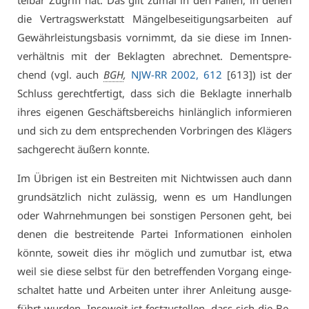
tel­bar Zu­griff hat. Das gilt zu­mal in den Fäl­len, in de­nen
die Ver­trags­werk­statt Män­gel­be­sei­ti­gungs­ar­bei­ten auf
Ge­währ­leis­tungs­ba­sis vor­nimmt, da sie die­se im In­nen­
ver­hält­nis mit der Be­klag­ten ab­rech­net. Dem­entspre­
chend (vgl. auch
BGH
,
NJW-RR 2002, 612
[613]) ist der
Schluss ge­recht­fer­tigt, dass sich die Be­klag­te in­ner­halb
ih­res ei­ge­nen Ge­schäfts­be­reichs hin­läng­lich in­for­mie­ren
und sich zu dem ent­spre­chen­den Vor­brin­gen des Klä­gers
sach­ge­recht äu­ßern konn­te.
Im Üb­ri­gen ist ein Be­strei­ten mit Nicht­wis­sen auch dann
grund­sätz­lich nicht zu­läs­sig, wenn es um Hand­lun­gen
oder Wahr­neh­mun­gen bei sons­ti­gen Per­so­nen geht, bei
de­nen die be­strei­ten­de Par­tei In­for­ma­tio­nen ein­ho­len
könn­te, so­weit dies ihr mög­lich und zu­mut­bar ist, et­wa
weil sie die­se selbst für den be­tref­fen­den Vor­gang ein­ge­
schal­tet hat­te und Ar­bei­ten un­ter ih­rer An­lei­tung aus­ge­
führt wur­den. In­so­weit ist fest­zu­stel­len, dass sich die Be­