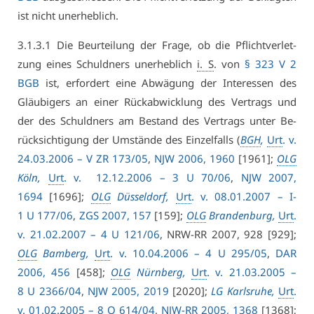
ist nicht un­er­heb­lich.
3.​1.​3.​1 Die Be­ur­tei­lung der Fra­ge, ob die Pflicht­ver­let­
zung ei­nes Schuld­ners un­er­heb­lich
i. S
. von
§ 323 V 2
BGB
ist, er­for­dert ei­ne Ab­wä­gung der In­ter­es­sen des
Gläu­bi­gers an ei­ner Rück­ab­wick­lung des Ver­trags und
der des Schuld­ners am Be­stand des Ver­trags un­ter Be­
rück­sich­ti­gung der Um­stän­de des Ein­zel­falls (
BGH
,
Urt
. v.
24.03.2006 – V ZR 173/05
,
NJW 2006, 1960
[1961];
OLG
Köln,
Urt
. v. 12.12.2006 – 3 U 70/06
,
NJW 2007,
1694
[1696];
OLG
Düs­sel­dorf,
Urt
. v. 08.01.2007 – I-
1 U 177/06
,
ZGS 2007, 157
[159];
OLG
Bran­den­burg,
Urt
.
v. 21.02.2007 – 4 U 121/06
, NRW-RR 2007, 928 [929];
OLG
Bam­berg,
Urt
. v. 10.04.2006 – 4 U 295/05
,
DAR
2006, 456
[458];
OLG
Nürn­berg,
Urt
. v. 21.03.2005 –
8 U 2366/04
,
NJW 2005, 2019
[2020];
LG Karls­ru­he,
Urt
.
v. 01.02.2005 – 8 O 614/04
,
NJW-RR 2005, 1368
[1368];