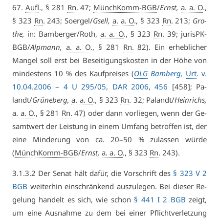
67.
Aufl
., § 281
Rn
. 47;
MünchKomm-BGB
/
Ernst,
a. a. O
.,
§ 323
Rn
. 243; So­er­gel/
Gsell,
a. a. O
., § 323
Rn
. 213;
Gro­
the,
in: Bam­ber­ger/Roth,
a. a. O
., § 323
Rn
. 39; ju­risPK-
BGB/
Alp­mann,
a. a. O
., § 281
Rn
. 82). Ein er­heb­li­cher
Man­gel soll erst bei Be­sei­ti­gungs­kos­ten in der Hö­he von
min­des­tens 10 % des Kauf­prei­ses (
OLG
Bam­berg,
Urt
. v.
10.04.2006 – 4 U 295/05
,
DAR 2006, 456
[458]; Pa­
landt/
Grü­ne­berg,
a. a. O
., § 323
Rn
. 32; Pa­landt/
Hein­richs,
a. a. O
., § 281
Rn
. 47) oder dann vor­lie­gen, wenn der Ge­
samt­wert der Leis­tung in ei­nem Um­fang be­trof­fen ist, der
ei­ne Min­de­rung von ca. 20–50 % zu­las­sen wür­de
(
MünchKomm-BGB
/
Ernst,
a. a. O
., § 323
Rn
. 243).
3.​1.​3.​2 Der Se­nat hält da­für, die Vor­schrift des
§ 323 V 2
BGB
wei­ter­hin ein­schrän­kend aus­zu­le­gen. Bei die­ser Re­
ge­lung han­delt es sich, wie schon
§ 441 I 2 BGB
zeigt,
um ei­ne Aus­nah­me zu dem bei ei­ner Pflicht­ver­let­zung