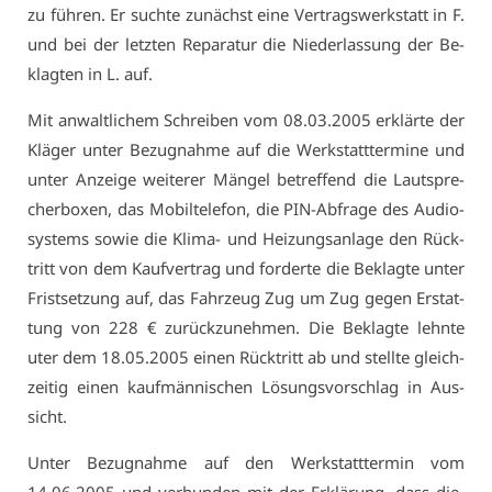
zu füh­ren. Er such­te zu­nächst ei­ne Ver­trags­werk­statt in F.
und bei der letz­ten Re­pa­ra­tur die Nie­der­las­sung der Be­
klag­ten in L. auf.
Mit an­walt­li­chem Schrei­ben vom 08.03.2005 er­klär­te der
Klä­ger un­ter Be­zug­nah­me auf die Werk­statt­ter­mi­ne und
un­ter An­zei­ge wei­te­rer Män­gel be­tref­fend die Laut­spre­
cher­bo­xen, das Mo­bil­te­le­fon, die PIN-Ab­fra­ge des Au­dio­
sys­tems so­wie die Kli­ma- und Hei­zungs­an­la­ge den Rück­
tritt von dem Kauf­ver­trag und for­der­te die Be­klag­te un­ter
Frist­set­zung auf, das Fahr­zeug Zug um Zug ge­gen Er­stat­
tung von 228 € zu­rück­zu­neh­men. Die Be­klag­te lehn­te
uter dem 18.05.2005 ei­nen Rück­tritt ab und stell­te gleich­
zei­tig ei­nen kauf­män­ni­schen Lö­sungs­vor­schlag in Aus­
sicht.
Un­ter Be­zug­nah­me auf den Werk­statt­ter­min vom