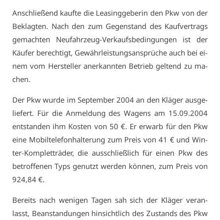
An­schlie­ßend kauf­te die Lea­sing­ge­be­rin den Pkw von der
Be­klag­ten. Nach den zum Ge­gen­stand des Kauf­ver­trags
ge­mach­ten Neu­fahr­zeug-Ver­kaufs­be­din­gun­gen ist der
Käu­fer be­rech­tigt, Ge­währ­leis­tungs­an­sprü­che auch bei ei­
nem vom Her­stel­ler an­er­kann­ten Be­trieb gel­tend zu ma­
chen.
Der Pkw wur­de im Sep­tem­ber 2004 an den Klä­ger aus­ge­
lie­fert. Für die An­mel­dung des Wa­gens am 15.09.2004
ent­stan­den ihm Kos­ten von 50 €. Er er­warb für den Pkw
ei­ne Mo­bil­te­le­fon­hal­te­rung zum Preis von 41 € und Win­
ter-Kom­plett­rä­der, die aus­schließ­lich für ei­nen Pkw des
be­trof­fe­nen Typs ge­nutzt wer­den kön­nen, zum Preis von
924,84 €.
Be­reits nach we­ni­gen Ta­gen sah sich der Klä­ger ver­an­
lasst, Be­an­stan­dun­gen hin­sicht­lich des Zu­stands des Pkw