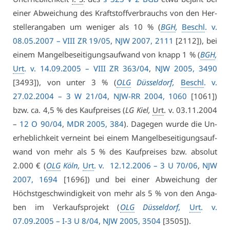
ei­ner Ab­wei­chung des Kraft­stoff­ver­brauchs von den Her­
stel­ler­an­ga­ben um we­ni­ger als 10 % (
BGH
,
Beschl
. v.
08.05.2007 – VI­II ZR 19/05
,
NJW 2007, 2111
[2112]), bei
ei­nem Man­gel­be­sei­ti­gungs­auf­wand von knapp 1 % (
BGH
,
Urt
. v. 14.09.2005 – VI­II ZR 363/04
,
NJW 2005, 3490
[3493]), von un­ter 3 % (
OLG
Düs­sel­dorf,
Beschl
. v.
27.02.2004 – 3 W 21/04
,
NJW-RR 2004, 1060
[1061])
bzw. ca. 4,5 % des Kauf­prei­ses (
LG Kiel,
Urt
. v. 03.11.2004
–
12 O 90/04
,
MDR 2005, 384
). Da­ge­gen wur­de die Un­
er­heb­lich­keit ver­neint bei ei­nem Man­gel­be­sei­ti­gungs­auf­
wand von mehr als 5 % des Kauf­prei­ses bzw. ab­so­lut
2.000 € (
OLG
Köln,
Urt
. v. 12.12.2006 – 3 U 70/06
,
NJW
2007, 1694
[1696]) und bei ei­ner Ab­wei­chung der
Höchst­ge­schwin­dig­keit von mehr als 5 % von den An­ga­
ben im Ver­kaufs­pro­jekt (
OLG
Düs­sel­dorf,
Urt
. v.
07.09.2005 – I-3 U 8/04
,
NJW 2005, 3504
[3505]).