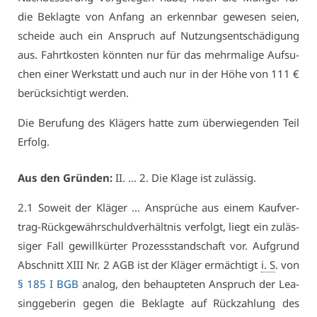
die Be­klag­te von An­fang an er­kenn­bar ge­we­sen sei­en,
schei­de auch ein An­spruch auf Nut­zungs­ent­schä­di­gung
aus. Fahrt­kos­ten könn­ten nur für das mehr­ma­li­ge Auf­su­
chen ei­ner Werk­statt und auch nur in der Hö­he von 111 €
be­rück­sich­tigt wer­den.
Die Be­ru­fung des Klä­gers hat­te zum über­wie­gen­den Teil
Er­folg.
Aus den Grün­den:
II. … 2. Die Kla­ge ist zu­läs­sig.
2.1 So­weit der Klä­ger … An­sprü­che aus ei­nem Kauf­ver­
trag-Rück­ge­währ­schuld­ver­hält­nis ver­folgt, liegt ein zu­läs­
si­ger Fall ge­will­kür­ter Pro­zess­stand­schaft vor. Auf­grund
Ab­schnitt XI­II Nr. 2 AGB ist der Klä­ger er­mäch­tigt
i. S
. von
§ 185 I BGB
ana­log, den be­haup­te­ten An­spruch der Lea­
sing­ge­be­rin ge­gen die Be­klag­te auf Rück­zah­lung des