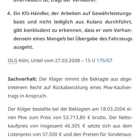
Ein Kfz-Händ­ler, der Ar­bei­ten auf Ge­währ­leis­tungs­
ba­sis und nicht le­dig­lich aus Ku­lanz durch­führt,
gibt kon­klu­dent zu er­ken­nen, dass er vom Vor­han­
den­sein ei­nes Man­gels bei Über­ga­be des Fahr­zeugs
aus­geht.
OLG
Köln, Ur­teil vom 27.03.2008 –
15 U 175/07
Sach­ver­halt:
Der Klä­ger nimmt die Be­klag­te aus ab­ge­
tre­te­nem Recht auf Rück­ab­wick­lung ei­nes Pkw-Kauf­ver­
trags in An­spruch.
Der Klä­ger be­stell­te bei der Be­klag­ten am 18.03.2004 ei­
nen Pkw zum Preis von 53.713,80 € brut­to. Der Net­to­
kauf­preis von ins­ge­samt 46.305 € setz­te sich aus dem
Lis­ten­preis von 37.500 € und den Prei­sen für Son­der­aus­