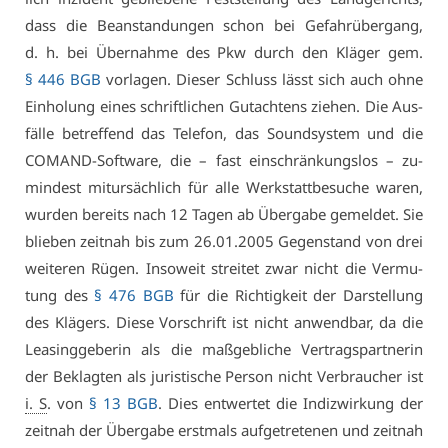
dass die Be­an­stan­dun­gen schon bei Ge­fahr­über­gang,
d. h. bei Über­nah­me des Pkw durch den Klä­ger gem.
§ 446 BGB
vor­la­gen. Die­ser Schluss lässt sich auch oh­ne
Ein­ho­lung ei­nes schrift­li­chen Gut­ach­tens zie­hen. Die Aus­
fäl­le be­tref­fend das Te­le­fon, das So­und­sys­tem und die
CO­MAND-Soft­ware, die – fast ein­schrän­kungs­los – zu­
min­dest mit­ur­säch­lich für al­le Werk­statt­be­su­che wa­ren,
wur­den be­reits nach 12 Ta­gen ab Über­ga­be ge­mel­det. Sie
blie­ben zeit­nah bis zum 26.01.2005 Ge­gen­stand von drei
wei­te­ren Rü­gen. In­so­weit strei­tet zwar nicht die Ver­mu­
tung des
§ 476 BGB
für die Rich­tig­keit der Dar­stel­lung
des Klä­gers. Die­se Vor­schrift ist nicht an­wend­bar, da die
Lea­sing­ge­be­rin als die maß­geb­li­che Ver­trags­part­ne­rin
der Be­klag­ten als ju­ris­ti­sche Per­son nicht Ver­brau­cher ist
i. S
. von
§ 13 BGB
. Dies ent­wer­tet die In­dizwir­kung der
zeit­nah der Über­ga­be erst­mals auf­ge­tre­te­nen und zeit­nah