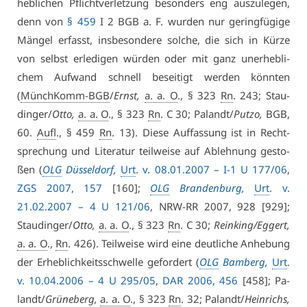
heb­li­chen Pflicht­ver­let­zung be­son­ders eng aus­zu­le­gen,
denn von
§ 459
I 2 BGB a. F. wur­den nur ge­ring­fü­gi­ge
Män­gel er­fasst, ins­be­son­de­re sol­che, die sich in Kür­ze
von selbst er­le­di­gen wür­den oder mit ganz un­er­heb­li­
chem Auf­wand schnell be­sei­tigt wer­den könn­ten
(
MünchKomm-BGB
/
Ernst,
a. a. O
., § 323
Rn
. 243; Stau­
din­ger/
Ot­to,
a. a. O
., § 323
Rn
. C 30; Pa­landt/
Putzo,
BGB,
60.
Aufl
., § 459
Rn
. 13). Die­se Auf­fas­sung ist in Recht­
spre­chung und Li­te­ra­tur teil­wei­se auf Ab­leh­nung ge­sto­
ßen (
OLG
Düs­sel­dorf,
Urt
. v. 08.01.2007 – I-1 U 177/06
,
ZGS 2007, 157
[160];
OLG
Bran­den­burg,
Urt
. v.
21.02.2007 – 4 U 121/06
, NRW-RR 2007, 928 [929];
Stau­din­ger/
Ot­to,
a. a. O
., § 323
Rn
. C 30;
Rein­king/Eg­gert,
a. a. O
.,
Rn
. 426). Teil­wei­se wird ei­ne deut­li­che An­he­bung
der Er­heb­lich­keits­schwel­le ge­for­dert (
OLG
Bam­berg,
Urt
.
v. 10.04.2006 – 4 U 295/05
,
DAR 2006, 456
[458]; Pa­
landt/
Grü­ne­berg,
a. a. O
., § 323
Rn
. 32; Pa­landt/
Hein­richs,