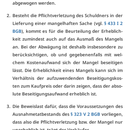
ab­ge­wo­gen wer­den.
Be­steht die Pflicht­ver­let­zung des Schuld­ners in der
Lie­fe­rung ei­ner man­gel­haf­ten Sa­che (vgl.
§ 433 I 2
BGB
), kommt es für die Be­ur­tei­lung der Er­heb­lich­
keit zu­min­dest auch auf das Aus­maß des Man­gels
an. Bei der Ab­wä­gung ist des­halb ins­be­son­de­re zu
be­rück­sich­ti­gen, ob und ge­ge­be­nen­falls mit wel­
chem Kos­ten­auf­wand sich der Man­gel be­sei­ti­gen
lässt. Die Er­heb­lich­keit ei­nes Man­gels kann sich im
Ver­hält­nis der auf­zu­wen­den­den Be­sei­ti­gungs­kos­
ten zum Kauf­preis oder dar­in zei­gen, dass der ab­so­
lu­te Be­sei­ti­gungs­auf­wand er­heb­lich ist.
Die Be­weis­last da­für, dass die Vor­aus­set­zun­gen des
Aus­nah­me­tat­be­stands des
§ 323 V 2 BGB
vor­lie­gen,
dass al­so die Pflicht­ver­let­zung bzw. der Man­gel nur
un­er­heb­lich ist, trägt der Ver­käu­fer.