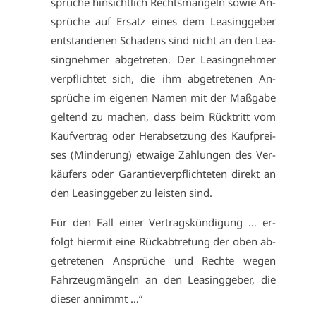
sprü­che hin­sicht­lich Rechts­män­geln so­wie An­
sprü­che auf Er­satz ei­nes dem Lea­sing­ge­ber
ent­stan­de­nen Scha­dens sind nicht an den Lea­
sing­neh­mer ab­ge­tre­ten. Der Lea­sing­neh­mer
ver­pflich­tet sich, die ihm ab­ge­tre­te­nen An­
sprü­che im ei­ge­nen Na­men mit der Maß­ga­be
gel­tend zu ma­chen, dass beim Rück­tritt vom
Kauf­ver­trag oder Her­ab­set­zung des Kauf­prei­
ses (Min­de­rung) et­wai­ge Zah­lun­gen des Ver­
käu­fers oder Ga­ran­tie­ver­pflich­te­ten di­rekt an
den Lea­sing­ge­ber zu leis­ten sind.
Für den Fall ei­ner Ver­trags­kün­di­gung … er­
folgt hier­mit ei­ne Rück­ab­tre­tung der oben ab­
ge­tre­te­nen An­sprü­che und Rech­te we­gen
Fahr­zeug­män­geln an den Lea­sing­ge­ber, die
die­ser an­nimmt …“