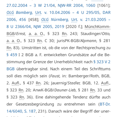
27.02.2004 – 3 W 21/04
,
NJW-RR 2004, 1060
[1061];
OLG
Bam­berg,
Urt
. v. 10.04.2006 – 4 U 295/05
,
DAR
2006, 456
[458];
OLG
Nürn­berg,
Urt
. v. 21.03.2005 –
8 U 2366/04
,
NJW 2005, 2019
[2020 f.];
MünchKomm-
BGB
/
Ernst,
a. a. O
., § 323
Rn
. 243; Stau­din­ger/
Ot­to,
a. a. O
., § 323
Rn
. C 30; ju­risPK-BGB/
Alp­mann,
§ 281
Rn
. 83). Um­strit­ten ist, ob die von der Recht­spre­chung zu
§ 459
I 2 BGB a. F. ent­wi­ckel­ten Grund­sät­ze auf die Be­
stim­mung der Gren­ze der Un­er­heb­lich­keit nach
§ 323 V 2
BGB
über­trag­bar sind. Nach ei­nem Teil des Schrift­tums
soll dies mög­lich sein (
Faust,
in: Bam­ber­ger/Roth, BGB,
2.
Aufl
., § 437
Rn
. 26; Jau­er­nig/
Stad­ler,
BGB, 12.
Aufl
.,
§ 323
Rn
. 20; AnwK-BGB/
Dau­ner-Lieb,
§ 281
Rn
. 33 und
§ 323
Rn
. 36). Ei­ne da­hin­ge­hen­de Ten­denz dürf­te auch
der Ge­set­zes­be­grün­dung zu ent­neh­men sein (
BT-Dr.
14/6040, S. 187
, 231). Da­nach wä­re der Be­griff der un­er­