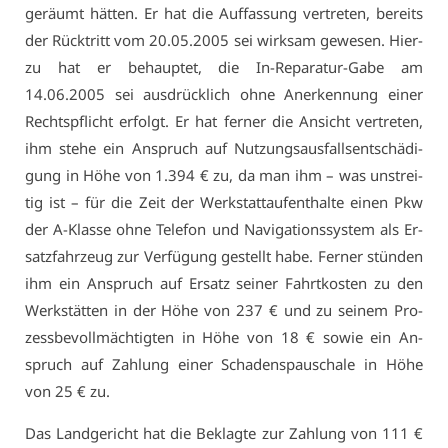
ge­räumt hät­ten. Er hat die Auf­fas­sung ver­tre­ten, be­reits
der Rück­tritt vom 20.05.2005 sei wirk­sam ge­we­sen. Hier­
zu hat er be­haup­tet, die In-Re­pa­ra­tur-Ga­be am
14.06.2005 sei aus­drück­lich oh­ne An­er­ken­nung ei­ner
Rechts­pflicht er­folgt. Er hat fer­ner die An­sicht ver­tre­ten,
ihm ste­he ein An­spruch auf Nut­zungs­aus­falls­ent­schä­di­
gung in Hö­he von 1.394 € zu, da man ihm – was un­strei­
tig ist – für die Zeit der Werk­statt­auf­ent­hal­te ei­nen Pkw
der A-Klas­se oh­ne Te­le­fon und Na­vi­ga­ti­ons­sys­tem als Er­
satz­fahr­zeug zur Ver­fü­gung ge­stellt ha­be. Fer­ner stün­den
ihm ein An­spruch auf Er­satz sei­ner Fahrt­kos­ten zu den
Werk­stät­ten in der Hö­he von 237 € und zu sei­nem Pro­
zess­be­voll­mäch­tig­ten in Hö­he von 18 € so­wie ein An­
spruch auf Zah­lung ei­ner Scha­dens­pau­scha­le in Hö­he
von 25 € zu.
Das Land­ge­richt hat die Be­klag­te zur Zah­lung von 111 €