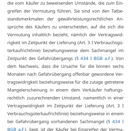
die vom Käu­fer zu be­wei­sen­den Um­stän­de, die zum Ein­
grei­fen der Ver­mu­tung füh­ren. Sie sind von den Tat­be­
stands­merk­ma­len der ge­währ­leis­tungs­recht­li­chen An­
sprü­che des Käu­fers zu un­ter­schei­den, auf die sich die
Ver­mu­tung in­halt­lich be­zieht, näm­lich der Ver­trags­wid­
rig­keit im Zeit­punkt der Lie­fe­rung (Art. 3 I Ver­brauchs­gü­
terkauf­richt­li­nie) be­zie­hungs­wei­se dem Sach­man­gel im
Zeit­punkt des Ge­fahr­über­gangs (
§ 434 I BGB a.F.
). Von
dem Nach­weis, dass die Ur­sa­che für die bin­nen sechs
Mo­na­ten nach Ge­fahr­über­gang of­fen­bar ge­wor­de­ne Ver­
trags­wid­rig­keit be­zie­hungs­wei­se für die zu­ta­ge ge­tre­te­ne
Man­gel­er­schei­nung in ei­nem dem Ver­käu­fer haf­tungs­
recht­lich zu­zu­rech­nen­den Um­stand, na­ment­lich in ei­ner
Ver­trags­wid­rig­keit im Zeit­punkt der Lie­fe­rung (Art. 3 I
Ver­brauchs­gü­terkauf­richt­li­nie) be­zie­hungs­wei­se in ei­nem
bei Ge­fahr­über­gang vor­han­de­nen Sach­man­gel (
§ 434 I
BGB a.F.
), liegt, ist der Käu­fer bei Ein­grei­fen der Ver­mu­