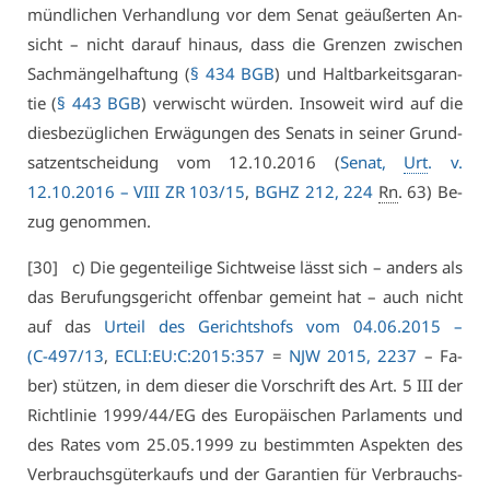
münd­li­chen Ver­hand­lung vor dem Se­nat ge­äu­ßer­ten An­
sicht – nicht dar­auf hin­aus, dass die Gren­zen zwi­schen
Sach­män­gel­haf­tung (
§ 434 BGB
) und Halt­bar­keits­ga­ran­
tie (
§ 443 BGB
) ver­wischt wür­den. In­so­weit wird auf die
dies­be­züg­li­chen Er­wä­gun­gen des Se­nats in sei­ner Grund­
satz­ent­schei­dung vom 12.10.2016 (
Se­nat,
Urt
. v.
12.10.2016 –
VI­II ZR 103/15
,
BGHZ 212, 224
Rn
. 63) Be­
zug ge­nom­men.
[30] c) Die ge­gen­tei­li­ge Sicht­wei­se lässt sich – an­ders als
das Be­ru­fungs­ge­richt of­fen­bar ge­meint hat – auch nicht
auf das
Ur­teil des Ge­richts­hofs vom 04.06.2015 –
(
C-497/13
,
ECLI:EU:C:2015:357
=
NJW 2015, 2237
– Fa­
ber) stüt­zen, in dem die­ser die Vor­schrift des Art. 5 III der
Richt­li­nie 1999/44/EG des Eu­ro­päi­schen Par­la­ments und
des Ra­tes vom 25.05.1999 zu be­stimm­ten As­pek­ten des
Ver­brauchs­gü­ter­kaufs und der Ga­ran­ti­en für Ver­brauchs­