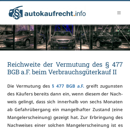
Reich­wei­te der Ver­mu­tung des § 477
BGB a.F. beim Ver­brauchs­gü­ter­kauf II
Die Ver­mu­tung des
§ 477 BGB a.F.
greift zu­guns­ten
des Käu­fers be­reits dann ein, wenn die­sem der Nach­
weis ge­lingt, dass sich in­ner­halb von sechs Mo­na­ten
ab Ge­fahr­über­gang ein man­gel­haf­ter Zu­stand (ei­ne
Man­gel­er­schei­nung) ge­zeigt hat. Zur Er­brin­gung des
Nach­wei­ses ei­ner sol­chen Man­gel­er­schei­nung ist es