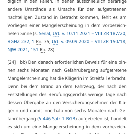
dig­lich in den Fäl­len, in de­nen aus­schließ­lich der­ar­ti­ge
an­de­re Um­stän­de als Ur­sa­che für den auf­ge­tre­te­nen
nach­tei­li­gen Zu­stand in Be­tracht kom­men, fehlt es am
Vor­lie­gen ei­ner Man­gel­er­schei­nung in dem vor­be­zeich­
ne­ten Sin­ne (s.
Se­nat,
Urt
. v. 10.11.2021 –
VI­II ZR 187/20
,
BGHZ 232, 1
Rn
. 75;
Urt
. v. 09.09.2020 –
VI­II ZR 150/18
,
NJW 2021, 151
Rn
. 28).
[24] bb) Den da­nach er­for­der­li­chen Be­weis für ei­ne bin­
nen sechs Mo­na­ten nach Ge­fahr­über­gang auf­ge­tre­te­ne
Man­gel­er­schei­nung hat die Klä­ge­rin im Streit­fall er­bracht.
Denn bei dem Brand an dem Fahr­zeug, der nach den
Fest­stel­lun­gen des Be­ru­fungs­ge­richts we­ni­ge Ta­ge nach
des­sen Über­ga­be an den Ver­si­che­rungs­neh­mer der Klä­
ge­rin und da­mit in­ner­halb von sechs Mo­na­ten nach Ge­
fahr­über­gang (
§ 446 Satz 1 BGB
) auf­ge­tre­ten ist, han­delt
es sich um ei­ne Man­gel­er­schei­nung in dem vor­be­zeich­