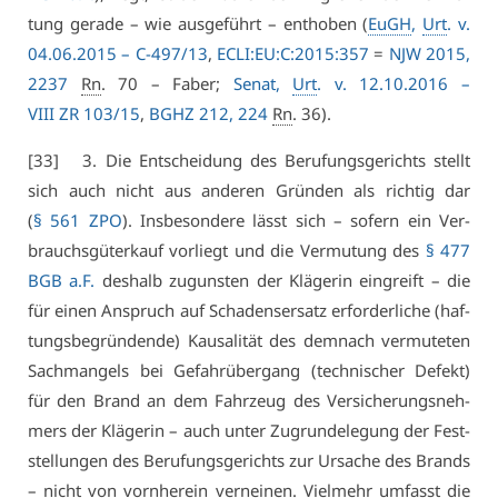
tung ge­ra­de – wie aus­ge­führt – ent­ho­ben (
EuGH
,
Urt
. v.
04.06.2015 –
C-497/13
,
ECLI:EU:C:2015:357
=
NJW 2015,
2237
Rn
. 70 – Fa­ber;
Se­nat,
Urt
. v. 12.10.2016 –
VI­II ZR 103/15
,
BGHZ 212, 224
Rn
. 36).
[33] 3. Die Ent­schei­dung des Be­ru­fungs­ge­richts stellt
sich auch nicht aus an­de­ren Grün­den als rich­tig dar
(
§ 561 ZPO
). Ins­be­son­de­re lässt sich – so­fern ein Ver­
brauchs­gü­ter­kauf vor­liegt und die Ver­mu­tung des
§ 477
BGB a.F.
des­halb zu­guns­ten der Klä­ge­rin ein­greift – die
für ei­nen An­spruch auf Scha­dens­er­satz er­for­der­li­che (haf­
tungs­be­grün­den­de) Kau­sa­li­tät des dem­nach ver­mu­te­ten
Sach­man­gels bei Ge­fahr­über­gang (tech­ni­scher De­fekt)
für den Brand an dem Fahr­zeug des Ver­si­che­rungs­neh­
mers der Klä­ge­rin – auch un­ter Zu­grun­de­le­gung der Fest­
stel­lun­gen des Be­ru­fungs­ge­richts zur Ur­sa­che des Brands
– nicht von vorn­her­ein ver­nei­nen. Viel­mehr um­fasst die