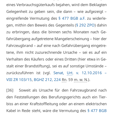
ei­nes Ver­brauchs­gü­ter­kaufs be­ja­hen, wird dem Be­klag­ten
Ge­le­gen­heit zu ge­ben sein, die dann – wie auf­ge­zeigt –
ein­grei­fen­de Ver­mu­tung des
§ 477 BGB a.F.
zu wi­der­le­
gen, mit­hin den Be­weis des Ge­gen­teils (
§ 292 ZPO
) da­hin
zu er­brin­gen, dass die bin­nen sechs Mo­na­ten nach Ge­
fahr­über­gang auf­ge­tre­te­ne Man­gel­er­schei­nung – hier der
Fahr­zeug­brand – auf ei­ne nach Ge­fahr­über­gang ein­ge­tre­
te­ne, ihm nicht zu­zu­rech­nen­de Ur­sa­che – sei es auf ein
Ver­hal­ten des Käu­fers oder ei­nes Drit­ten (hier et­wa in Ge­
stalt ei­ner Brand­stif­tung), sei es auf sons­ti­ge Um­stän­de –
zu­rück­zu­füh­ren ist (vgl.
Se­nat,
Urt
. v. 12.10.2016 –
VI­II ZR 103/15
,
BGHZ 212, 224
Rn
. 59
m. w. N
.).
[36] So­weit als Ur­sa­che für den Fahr­zeug­brand nach
den Fest­stel­lun­gen des Be­ru­fungs­ge­richts auch ein Tier­
biss an ei­ner Kraft­stoff­lei­tung oder an ei­nem elek­tri­schen
Ka­bel in Re­de steht, wä­re die Ver­mu­tung des
§ 477 BGB