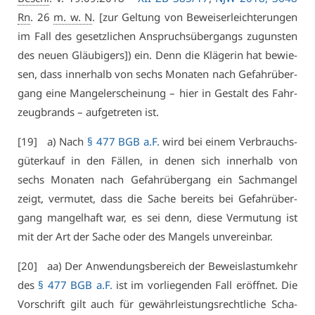
Rn
. 26
m. w. N
. [zur Gel­tung von Be­wei­ser­leich­te­run­gen
im Fall des ge­setz­li­chen An­spruchs­über­gangs zu­guns­ten
des neu­en Gläu­bi­gers]) ein. Denn die Klä­ge­rin hat be­wie­
sen, dass in­ner­halb von sechs Mo­na­ten nach Ge­fahr­über­
gang ei­ne Man­gel­er­schei­nung – hier in Ge­stalt des Fahr­
zeug­brands – auf­ge­tre­ten ist.
[19] a) Nach
§ 477 BGB a.F.
wird bei ei­nem Ver­brauchs­
gü­ter­kauf in den Fäl­len, in de­nen sich in­ner­halb von
sechs Mo­na­ten nach Ge­fahr­über­gang ein Sach­man­gel
zeigt, ver­mu­tet, dass die Sa­che be­reits bei Ge­fahr­über­
gang man­gel­haft war, es sei denn, die­se Ver­mu­tung ist
mit der Art der Sa­che oder des Man­gels un­ver­ein­bar.
[20] aa) Der An­wen­dungs­be­reich der Be­weis­last­um­kehr
des
§ 477 BGB a.F.
ist im vor­lie­gen­den Fall er­öff­net. Die
Vor­schrift gilt auch für ge­währ­leis­tungs­recht­li­che Scha­