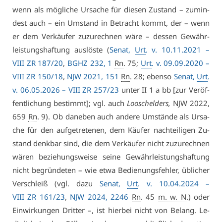
wenn als mög­li­che Ur­sa­che für die­sen Zu­stand – zu­min­
dest auch – ein Um­stand in Be­tracht kommt, der – wenn
er dem Ver­käu­fer zu­zu­rech­nen wä­re – des­sen Ge­währ­
leis­tungs­haf­tung aus­lös­te (
Se­nat,
Urt
. v. 10.11.2021 –
VI­II ZR 187/20
,
BGHZ 232, 1
Rn
. 75;
Urt
. v. 09.09.2020 –
VI­II ZR 150/18
,
NJW 2021, 151
Rn
. 28; eben­so
Se­nat,
Urt
.
v. 06.05.2026 –
VI­II ZR 257/23
un­ter II 1 a bb [zur Ver­öf­
fent­li­chung be­stimmt]; vgl. auch
Loo­schel­ders,
NJW 2022,
659
Rn
. 9). Ob da­ne­ben auch an­de­re Um­stän­de als Ur­sa­
che für den auf­ge­tre­te­nen, dem Käu­fer nach­tei­li­gen Zu­
stand denk­bar sind, die dem Ver­käu­fer nicht zu­zu­rech­nen
wä­ren be­zie­hungs­wei­se sei­ne Ge­währ­leis­tungs­haf­tung
nicht be­grün­de­ten – wie et­wa Be­die­nungs­feh­ler, üb­li­cher
Ver­schleiß (vgl. da­zu
Se­nat,
Urt
. v. 10.04.2024 –
VI­II ZR 161/23
,
NJW 2024, 2246
Rn
. 45
m. w. N
.) oder
Ein­wir­kun­gen Drit­ter –, ist hier­bei nicht von Be­lang. Le­