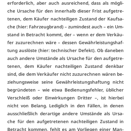
er­for­der­lich, aber auch aus­rei­chend, dass als mög­li­
che Ur­sa­che für den in­ner­halb die­ser Frist auf­ge­tre­
te­nen, dem Käu­fer nach­tei­li­gen Zu­stand der Kauf­sa­
che (hier: Fahr­zeug­brand) – zu­min­dest auch – ein Um­
stand in Be­tracht kommt, der – wenn er dem Ver­käu­
fer zu­zu­rech­nen wä­re – des­sen Ge­währ­leis­tungs­haf­
tung aus­lös­te (hier: tech­ni­scher De­fekt). Ob da­ne­ben
auch an­de­re Um­stän­de als Ur­sa­che für den auf­ge­tre­
te­nen, dem Käu­fer nach­tei­li­gen Zu­stand denk­bar
sind, die dem Ver­käu­fer nicht zu­zu­rech­nen wä­ren be­
zie­hungs­wei­se sei­ne Ge­währ­leis­tungs­haf­tung nicht
be­grün­de­ten – wie et­wa Be­die­nungs­feh­ler, üb­li­cher
Ver­schleiß oder Ein­wir­kun­gen Drit­ter –, ist hier­bei
nicht von Be­lang. Le­dig­lich in den Fäl­len, in de­nen
aus­schließ­lich der­ar­ti­ge an­de­re Um­stän­de als Ur­sa­
che für den auf­ge­tre­te­nen nach­tei­li­gen Zu­stand in
Be­tracht kom­men, fehlt es am Vor­lie­gen ei­ner Man­