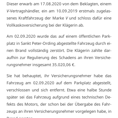
Die­ser er­warb am 17.08.2020 von dem Be­klag­ten, ei­nem
V
-Ver­trags­händ­ler, ein am 10.09.2019 erst­mals zu­ge­las­
se­nes Kraft­fahr­zeug der Mar­ke
V
und schloss da­für ei­ne
Voll­kas­ko­ver­si­che­rung bei der Klä­ge­rin ab.
Am 02.09.2020 wur­de das auf ei­nem öf­fent­li­chen Park­
platz in Sankt Pe­ter-Or­ding ab­ge­stell­te Fahr­zeug durch ei­
nen Brand voll­stän­dig zer­stört. Die Klä­ge­rin zahl­te dar­
auf­hin zur Re­gu­lie­rung des Scha­dens an ih­ren Ver­si­che­
rungs­neh­mer ins­ge­samt 35.020,06 €.
Sie hat be­haup­tet, ihr Ver­si­che­rungs­neh­mer ha­be das
Fahr­zeug am 02.09.2020 auf dem Park­platz ab­ge­stellt,
ver­schlos­sen und sich ent­fernt. Et­wa ei­ne hal­be Stun­de
spä­ter sei das Fahr­zeug auf­grund ei­nes tech­ni­schen De­
fekts des Mo­tors, der schon bei der Über­ga­be des Fahr­
zeugs an ih­ren Ver­si­che­rungs­neh­mer vor­ge­le­gen ha­be, in