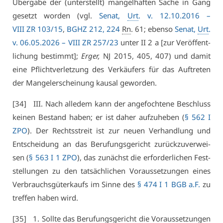
Über­ga­be der (un­ter­stellt) man­gel­haf­ten Sa­che in Gang
ge­setzt wor­den (vgl.
Se­nat,
Urt
. v. 12.10.2016 –
VI­II ZR 103/15
,
BGHZ 212, 224
Rn
. 61; eben­so
Se­nat,
Urt
.
v. 06.05.2026 –
VI­II ZR 257/23
un­ter II 2 a [zur Ver­öf­fent­
li­chung be­stimmt];
Er­ger,
NJ 2015, 405, 407) und da­mit
ei­ne Pflicht­ver­let­zung des Ver­käu­fers für das Auf­tre­ten
der Man­gel­er­schei­nung kau­sal ge­wor­den.
[34] III. Nach al­le­dem kann der an­ge­foch­te­ne Be­schluss
kei­nen Be­stand ha­ben; er ist da­her auf­zu­he­ben (
§ 562 I
ZPO
). Der Rechts­streit ist zur neu­en Ver­hand­lung und
Ent­schei­dung an das Be­ru­fungs­ge­richt zu­rück­zu­ver­wei­
sen (
§ 563 I 1 ZPO
), das zu­nächst die er­for­der­li­chen Fest­
stel­lun­gen zu den tat­säch­li­chen Vor­aus­set­zun­gen ei­nes
Ver­brauchs­gü­ter­kaufs im Sin­ne des
§ 474 I 1 BGB a.F.
zu
tref­fen ha­ben wird.
[35] 1. Soll­te das Be­ru­fungs­ge­richt die Vor­aus­set­zun­gen