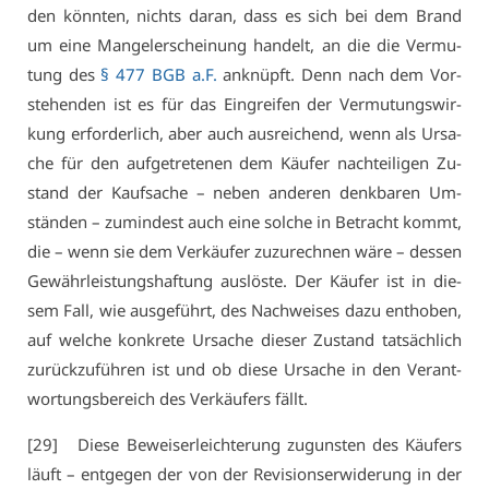
den könn­ten, nichts dar­an, dass es sich bei dem Brand
um ei­ne Man­gel­er­schei­nung han­delt, an die die Ver­mu­
tung des
§ 477 BGB a.F.
an­knüpft. Denn nach dem Vor­
ste­hen­den ist es für das Ein­grei­fen der Ver­mu­tungs­wir­
kung er­for­der­lich, aber auch aus­rei­chend, wenn als Ur­sa­
che für den auf­ge­tre­te­nen dem Käu­fer nach­tei­li­gen Zu­
stand der Kauf­sa­che – ne­ben an­de­ren denk­ba­ren Um­
stän­den – zu­min­dest auch ei­ne sol­che in Be­tracht kommt,
die – wenn sie dem Ver­käu­fer zu­zu­rech­nen wä­re – des­sen
Ge­währ­leis­tungs­haf­tung aus­lös­te. Der Käu­fer ist in die­
sem Fall, wie aus­ge­führt, des Nach­wei­ses da­zu ent­ho­ben,
auf wel­che kon­kre­te Ur­sa­che die­ser Zu­stand tat­säch­lich
zu­rück­zu­füh­ren ist und ob die­se Ur­sa­che in den Ver­ant­
wor­tungs­be­reich des Ver­käu­fers fällt.
[29] Die­se Be­wei­ser­leich­te­rung zu­guns­ten des Käu­fers
läuft – ent­ge­gen der von der Re­vi­si­ons­er­wi­de­rung in der