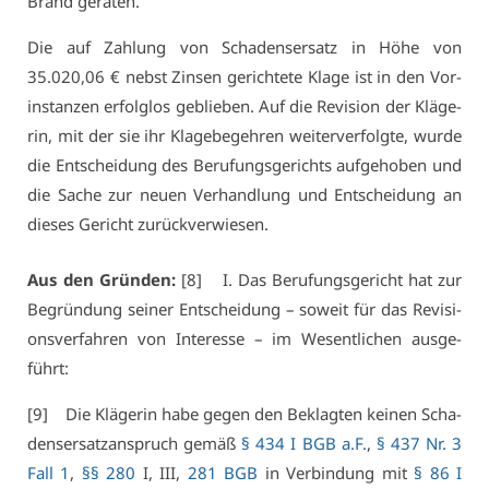
Brand ge­ra­ten.
Die auf Zah­lung von Scha­dens­er­satz in Hö­he von
35.020,06 € nebst Zin­sen ge­rich­te­te Kla­ge ist in den Vor­
in­stan­zen er­folg­los ge­blie­ben. Auf die Re­vi­si­on der Klä­ge­
rin, mit der sie ihr Kla­ge­be­geh­ren wei­ter­ver­folg­te, wur­de
die Ent­schei­dung des Be­ru­fungs­ge­richts auf­ge­ho­ben und
die Sa­che zur neu­en Ver­hand­lung und Ent­schei­dung an
die­ses Ge­richt zu­rück­ver­wie­sen.
Aus den Grün­den:
[8] I. Das Be­ru­fungs­ge­richt hat zur
Be­grün­dung sei­ner Ent­schei­dung – so­weit für das Re­vi­si­
ons­ver­fah­ren von In­ter­es­se – im We­sent­li­chen aus­ge­
führt:
[9] Die Klä­ge­rin ha­be ge­gen den Be­klag­ten kei­nen Scha­
dens­er­satz­an­spruch ge­mäß
§ 434 I BGB a.F.
,
§ 437 Nr. 3
Fall 1
,
§§ 280
I, III,
281 BGB
in Ver­bin­dung mit
§ 86 I