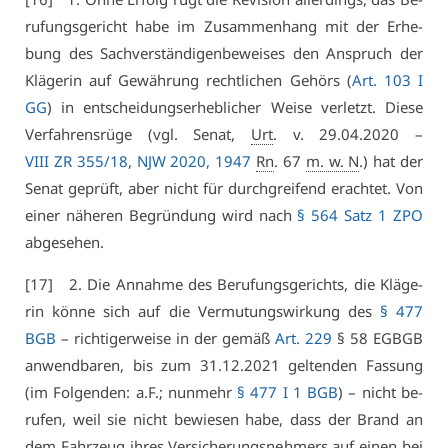
ru­fungs­ge­richt ha­be im Zu­sam­men­hang mit der Er­he­
bung des Sach­ver­stän­di­gen­be­wei­ses den An­spruch der
Klä­ge­rin auf Ge­wäh­rung recht­li­chen Ge­hörs (
Art. 103 I
GG
) in ent­schei­dungs­er­heb­li­cher Wei­se ver­letzt. Die­se
Ver­fah­rens­rüge (vgl. Se­nat,
Urt
. v. 29.04.2020 –
VI­II ZR 355/18
,
NJW 2020, 1947
Rn
. 67
m. w. N
.) hat der
Se­nat ge­prüft, aber nicht für durch­grei­fend er­ach­tet. Von
ei­ner nä­he­ren Be­grün­dung wird nach
§ 564 Satz 1 ZPO
ab­ge­se­hen.
[17] 2. Die An­nah­me des Be­ru­fungs­ge­richts, die Klä­ge­
rin kön­ne sich auf die Ver­mu­tungs­wir­kung des
§ 477
BGB
– rich­ti­ger­wei­se in der ge­mäß
Art. 229
§ 58 EGBGB
an­wend­ba­ren, bis zum 31.12.2021 gel­ten­den Fas­sung
(im Fol­gen­den: a.F.; nun­mehr
§ 477 I 1 BGB
) – nicht be­
ru­fen, weil sie nicht be­wie­sen ha­be, dass der Brand an
dem Fahr­zeug ih­res Ver­si­che­rungs­neh­mers auf ei­nen bei