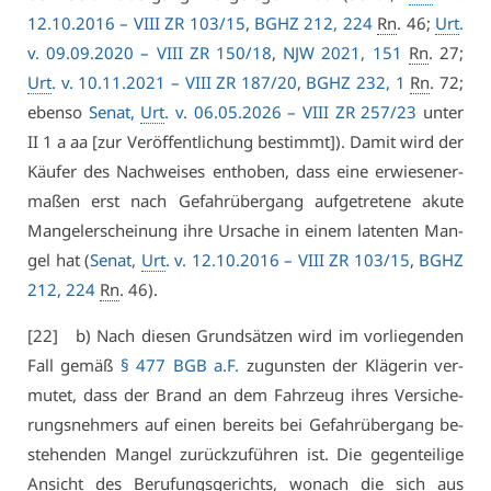
12.10.2016 –
VI­II ZR 103/15
,
BGHZ 212, 224
Rn
. 46;
Urt
.
v. 09.09.2020 –
VI­II ZR 150/18
,
NJW 2021, 151
Rn
. 27;
Urt
. v. 10.11.2021 –
VI­II ZR 187/20
,
BGHZ 232, 1
Rn
. 72;
eben­so
Se­nat,
Urt
. v. 06.05.2026 –
VI­II ZR 257/23
un­ter
II 1 a aa [zur Ver­öf­fent­li­chung be­stimmt]). Da­mit wird der
Käu­fer des Nach­wei­ses ent­ho­ben, dass ei­ne er­wie­se­ner­
ma­ßen erst nach Ge­fahr­über­gang auf­ge­tre­te­ne aku­te
Man­gel­er­schei­nung ih­re Ur­sa­che in ei­nem la­ten­ten Man­
gel hat (
Se­nat,
Urt
. v. 12.10.2016 –
VI­II ZR 103/15
,
BGHZ
212, 224
Rn
. 46).
[22] b) Nach die­sen Grund­sät­zen wird im vor­lie­gen­den
Fall ge­mäß
§ 477 BGB a.F.
zu­guns­ten der Klä­ge­rin ver­
mu­tet, dass der Brand an dem Fahr­zeug ih­res Ver­si­che­
rungs­neh­mers auf ei­nen be­reits bei Ge­fahr­über­gang be­
ste­hen­den Man­gel zu­rück­zu­füh­ren ist. Die ge­gen­tei­li­ge
An­sicht des Be­ru­fungs­ge­richts, wo­nach die sich aus