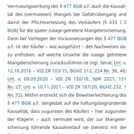
Ver­mu­tungs­wir­kung des
§ 477 BGB a.F.
auch die Kau­sa­li­
tät des (ver­mu­te­ten) Man­gels bei Ge­fahr­über­gang und
da­mit der Pflicht­ver­let­zung des Ver­käu­fers (
§ 433 I 2
BGB
) für die spä­ter zu­ta­ge ge­tre­te­ne Man­gel­er­schei­nung.
Denn bei Vor­lie­gen der Vor­aus­set­zun­gen des
§ 477 BGB
a.F.
ist der Käu­fer – wie aus­ge­führt – des Nach­wei­ses da­
zu ent­ho­ben, auf wel­che Ur­sa­che die zu­ta­ge ge­tre­te­ne
Man­gel­er­schei­nung zu­rück­zu­füh­ren ist (vgl.
Se­nat,
Urt
. v.
12.10.2016 –
VI­II ZR 103/15
,
BGHZ 212, 224
Rn
. 36, 46;
Urt
. v. 09.09.2020 –
VI­II ZR 150/18
,
NJW 2021, 151
Rn
. 27;
Urt
. v. 10.11.2021 –
VI­II ZR 187/20
,
BGHZ 232, 1
Rn
. 72). Mit­hin er­streckt sich die Be­wei­ser­leich­te­rung des
§ 477 BGB a.F.
der­ge­stalt auf die haf­tungs­be­grün­den­de
Kau­sa­li­tät, dass zu­guns­ten des Käu­fers – hier zu­guns­ten
der Klä­ge­rin – auch ver­mu­tet wird, der zur Man­gel­er­
schei­nung füh­ren­de Kau­sal­ver­lauf sei (be­reits) mit der