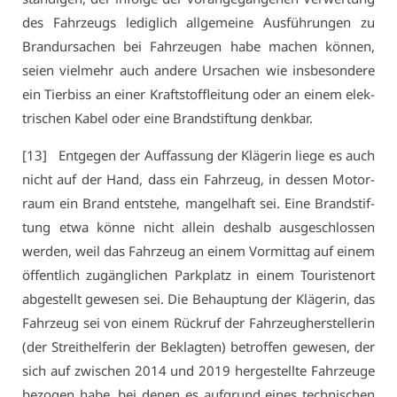
des Fahr­zeugs le­dig­lich all­ge­mei­ne Aus­füh­run­gen zu
Brand­ur­sa­chen bei Fahr­zeu­gen ha­be ma­chen kön­nen,
sei­en viel­mehr auch an­de­re Ur­sa­chen wie ins­be­son­de­re
ein Tier­biss an ei­ner Kraft­stoff­lei­tung oder an ei­nem elek­
tri­schen Ka­bel oder ei­ne Brand­stif­tung denk­bar.
[13] Ent­ge­gen der Auf­fas­sung der Klä­ge­rin lie­ge es auch
nicht auf der Hand, dass ein Fahr­zeug, in des­sen Mo­tor­
raum ein Brand ent­ste­he, man­gel­haft sei. Ei­ne Brand­stif­
tung et­wa kön­ne nicht al­lein des­halb aus­ge­schlos­sen
wer­den, weil das Fahr­zeug an ei­nem Vor­mit­tag auf ei­nem
öf­fent­lich zu­gäng­li­chen Park­platz in ei­nem Tou­ris­ten­ort
ab­ge­stellt ge­we­sen sei. Die Be­haup­tung der Klä­ge­rin, das
Fahr­zeug sei von ei­nem Rück­ruf der Fahr­zeug­her­stel­le­rin
(der Streit­hel­fe­rin der Be­klag­ten) be­trof­fen ge­we­sen, der
sich auf zwi­schen 2014 und 2019 her­ge­stell­te Fahr­zeu­ge
be­zo­gen ha­be, bei de­nen es auf­grund ei­nes tech­ni­schen