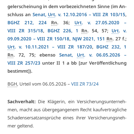
gel­er­schei­nung in dem vor­be­zeich­ne­ten Sin­ne (im An­
schluss an
Se­nat,
Urt
. v. 12.10.2016 –
VI­II ZR 103/15
,
BGHZ 212, 224
Rn
. 36;
Urt
. v. 27.05.2020 –
VI­II ZR 315/18
,
BGHZ 226, 1
Rn
. 54, 57;
Urt
. v.
09.09.2020 –
VI­II ZR 150/18
,
NJW 2021, 151
Rn
. 27 f.;
Urt
. v. 10.11.2021 –
VI­II ZR 187/20
,
BGHZ 232, 1
Rn
. 72, 75; eben­so
Se­nat,
Urt
. v. 06.05.2026 –
VI­II ZR 257/23
un­ter II 1 a bb [zur Ver­öf­fent­li­chung
be­stimmt]).
BGH
, Ur­teil vom 06.05.2026 –
VI­II ZR 73/24
Sach­ver­halt:
Die Klä­ge­rin, ein Ver­si­che­rungs­un­ter­neh­
men, macht aus über­ge­gan­ge­nem Recht kauf­ver­trag­li­che
Scha­dens­er­satz­an­sprü­che ei­nes ih­rer Ver­si­che­rungs­neh­
mer gel­tend.