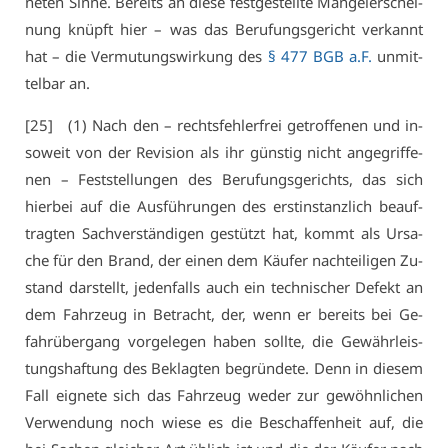
ne­ten Sin­ne. Be­reits an die­se fest­ge­stell­te Man­gel­er­schei­
nung knüpft hier – was das Be­ru­fungs­ge­richt ver­kannt
hat – die Ver­mu­tungs­wir­kung des
§ 477 BGB a.F.
un­mit­
tel­bar an.
[25] (1) Nach den – rechts­feh­ler­frei ge­trof­fe­nen und in­
so­weit von der Re­vi­si­on als ihr güns­tig nicht an­ge­grif­fe­
nen – Fest­stel­lun­gen des Be­ru­fungs­ge­richts, das sich
hier­bei auf die Aus­füh­run­gen des erst­in­stanz­lich be­auf­
trag­ten Sach­ver­stän­di­gen ge­stützt hat, kommt als Ur­sa­
che für den Brand, der ei­nen dem Käu­fer nach­tei­li­gen Zu­
stand dar­stellt, je­den­falls auch ein tech­ni­scher De­fekt an
dem Fahr­zeug in Be­tracht, der, wenn er be­reits bei Ge­
fahr­über­gang vor­ge­le­gen ha­ben soll­te, die Ge­währ­leis­
tungs­haf­tung des Be­klag­ten be­grün­de­te. Denn in die­sem
Fall eig­ne­te sich das Fahr­zeug we­der zur ge­wöhn­li­chen
Ver­wen­dung noch wie­se es die Be­schaf­fen­heit auf, die