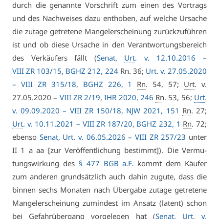
durch die ge­nann­te Vor­schrift zum ei­nen des Vor­trags
und des Nach­wei­ses da­zu ent­ho­ben, auf wel­che Ur­sa­che
die zu­ta­ge ge­tre­te­ne Man­gel­er­schei­nung zu­rück­zu­füh­ren
ist und ob die­se Ur­sa­che in den Ver­ant­wor­tungs­be­reich
des Ver­käu­fers fällt (
Se­nat,
Urt
. v. 12.10.2016 –
VI­II ZR 103/15
,
BGHZ 212, 224
Rn
. 36;
Urt
. v. 27.05.2020
–
VI­II ZR 315/18
,
BGHZ 226, 1
Rn
. 54, 57;
Urt
. v.
27.05.2020 –
VI­II ZR 2/19
,
IHR 2020, 246
Rn
. 53, 56;
Urt
.
v. 09.09.2020 –
VI­II ZR 150/18
,
NJW 2021, 151
Rn
. 27;
Urt
. v. 10.11.2021 –
VI­II ZR 187/20
,
BGHZ 232, 1
Rn
. 72;
eben­so
Se­nat,
Urt
. v. 06.05.2026 –
VI­II ZR 257/23
un­ter
II 1 a aa [zur Ver­öf­fent­li­chung be­stimmt]). Die Ver­mu­
tungs­wir­kung des
§ 477 BGB a.F.
kommt dem Käu­fer
zum an­de­ren grund­sätz­lich auch da­hin zu­gu­te, dass die
bin­nen sechs Mo­na­ten nach Über­ga­be zu­ta­ge ge­tre­te­ne
Man­gel­er­schei­nung zu­min­dest im An­satz (la­tent) schon
bei Ge­fahr­über­gang vor­ge­le­gen hat (
Se­nat,
Urt
. v.