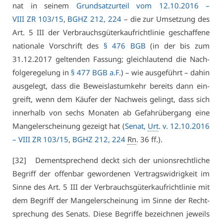
nat in sei­nem
Grund­satz­ur­teil vom 12.10.2016 –
VI­II ZR 103/15
,
BGHZ 212, 224
– die zur Um­set­zung des
Art. 5 III der Ver­brauchs­gü­terkauf­richt­li­nie ge­schaf­fe­ne
na­tio­na­le Vor­schrift des
§ 476 BGB
(in der bis zum
31.12.2017 gel­ten­den Fas­sung; gleich­lau­tend die Nach­
fol­ge­re­ge­lung in
§ 477 BGB a.F.
) – wie aus­ge­führt – da­hin
aus­ge­legt, dass die Be­weis­last­um­kehr be­reits dann ein­
greift, wenn dem Käu­fer der Nach­weis ge­lingt, dass sich
in­ner­halb von sechs Mo­na­ten ab Ge­fahr­über­gang ei­ne
Man­gel­er­schei­nung ge­zeigt hat (
Se­nat,
Urt
. v. 12.10.2016
–
VI­II ZR 103/15
,
BGHZ 212, 224
Rn
. 36 ff.).
[32] Dem­entspre­chend deckt sich der uni­ons­recht­li­che
Be­griff der of­fen­bar ge­wor­de­nen Ver­trags­wid­rig­keit im
Sin­ne des Art. 5 III der Ver­brauchs­gü­terkauf­richt­li­nie mit
dem Be­griff der Man­gel­er­schei­nung im Sin­ne der Recht­
spre­chung des Se­nats. Die­se Be­grif­fe be­zeich­nen je­weils