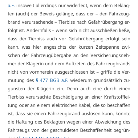
a.F.
in­so­weit al­ler­dings nur wi­der­legt, wenn dem Be­klag­
ten (auch) der Be­weis ge­län­ge, dass der – den Fahr­zeug­
brand ver­ur­sa­chen­de – Tier­biss nach Ge­fahr­über­gang er­
folgt ist. An­dern­falls – wenn sich nicht aus­schlie­ßen lie­ße,
dass der Tier­biss auch vor Ge­fahr­über­gang er­folgt sein
kann, was hier an­ge­sichts der kur­zen Zeit­span­ne zwi­
schen der Fahr­zeug­über­ga­be an den Ver­si­che­rungs­neh­
mer der Klä­ge­rin und dem Auf­tre­ten des Fahr­zeug­brands
nicht von vorn­her­ein aus­ge­schlos­sen ist – grif­fe die Ver­
mu­tung des
§ 477 BGB a.F.
wie­der­um grund­sätz­lich zu­
guns­ten der Klä­ge­rin ein. Denn auch ei­ne durch ei­nen
Tier­biss ver­ur­sach­te Be­schä­di­gung an ei­ner Kraft­stoff­lei­
tung oder an ei­nem elek­tri­schen Ka­bel, die so be­schaf­fen
ist, dass sie ei­nen Fahr­zeug­brand aus­lö­sen kann, könn­te
die Haf­tung des Be­klag­ten we­gen ei­ner Ab­wei­chung des
Fahr­zeugs von der ge­schul­de­ten Be­schaf­fen­heit be­grün­