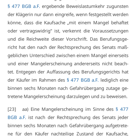
§ 477 BGB a.F.
er­ge­ben­de Be­weis­last­um­kehr zu­guns­ten
der Klä­ge­rin nur dann ein­grei­fe, wenn fest­ge­stellt wer­den
kön­ne, dass die Kauf­sa­che „mit ei­nem Man­gel be­haf­tet
oder ver­trags­wid­rig“ ist, ver­kennt die Vor­aus­set­zun­gen
und die Reich­wei­te die­ser Vor­schrift. Das Be­ru­fungs­ge­
richt hat den nach der Recht­spre­chung des Se­nats maß­
geb­li­chen Un­ter­schied zwi­schen ei­nem Man­gel ei­ner­seits
und ei­ner Man­gel­er­schei­nung an­de­rer­seits nicht be­ach­
tet. Ent­ge­gen der Auf­fas­sung des Be­ru­fungs­ge­richts hat
der Käu­fer im Rah­men des
§ 477 BGB a.F.
le­dig­lich ei­ne
bin­nen sechs Mo­na­ten nach Ge­fahr­über­gang zu­ta­ge ge­
tre­te­ne Man­gel­er­schei­nung dar­zu­le­gen und zu be­wei­sen.
[23] aa) Ei­ne Man­gel­er­schei­nung im Sin­ne des
§ 477
BGB a.F.
ist nach der Recht­spre­chung des Se­nats je­der
bin­nen sechs Mo­na­ten nach Ge­fahr­über­gang auf­ge­tre­te­
ne für den Käu­fer nach­tei­li­ge Zu­stand der Kauf­sa­che,