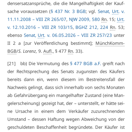
dens­er­satz­an­sprü­che, die die Man­gel­haf­tig­keit der Kauf­
sa­che vor­aus­set­zen (
§ 437 Nr. 3 BGB
; vgl.
Se­nat,
Urt
. v.
11.11.2008 –
VI­II ZR 265/07
,
NJW 2009, 580
Rn
. 15;
Urt
.
v. 12.10.2016 –
VI­II ZR 103/15
,
BGHZ 212, 224
Rn
. 53;
eben­so
Se­nat,
Urt
. v. 06.05.2026 –
VI­II ZR 257/23
un­ter
II 2 a [zur Ver­öf­fent­li­chung be­stimmt];
MünchKomm-
BGB
/​
S. Lo­renz,
9.
Aufl
., § 477
Rn
. 33).
[21] bb) Die Ver­mu­tung des
§ 477 BGB a.F.
greift nach
der Recht­spre­chung des Se­nats zu­guns­ten des Käu­fers
be­reits dann ein, wenn die­sem im Be­strei­tens­fall der
Nach­weis ge­lingt, dass sich in­ner­halb von sechs Mo­na­ten
ab Ge­fahr­über­gang ein man­gel­haf­ter Zu­stand (ei­ne Man­
gel­er­schei­nung) ge­zeigt hat, der – un­ter­stellt, er hät­te sei­
ne Ur­sa­che in ei­nem dem Ver­käu­fer zu­zu­rech­nen­den
Um­stand – des­sen Haf­tung we­gen Ab­wei­chung von der
ge­schul­de­ten Be­schaf­fen­heit be­grün­de­te. Der Käu­fer ist