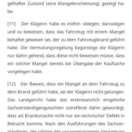
gel­haf­ter Zu­stand (ei­ne Man­gel­er­schei­nung) ge­zeigt ha­
be.
[11] Der Klä­ge­rin ha­be es mit­hin ob­le­gen, dar­zu­le­gen
und zu be­wei­sen, dass das Fahr­zeug mit ei­nem Man­gel
be­haf­tet ge­we­sen sei, der zu dem Fahr­zeug­brand ge­führt
ha­be. Die Ver­mu­tungs­re­ge­lung be­güns­ti­ge die Klä­ge­rin
nur da­hin ge­hend, dass die­se nicht be­wei­sen müs­se, dass
ein sol­cher Man­gel be­reits bei Über­ga­be der Kauf­sa­che
vor­ge­le­gen ha­be.
[12] Der Be­weis, dass ein Man­gel an dem Fahr­zeug zu
dem Brand ge­führt ha­be, sei der Klä­ge­rin nicht ge­lun­gen.
Das Land­ge­richt ha­be das erst­in­stanz­lich ein­ge­hol­te
Sach­ver­stän­di­gen­gut­ach­ten zu­tref­fend da­hin ge­wür­digt,
dass als Brand­ur­sa­che nicht nur ein tech­ni­scher De­fekt in
Be­tracht kom­me. Nach den Aus­füh­run­gen des Sach­ver­
stän­di­gen, der in­fol­ge der vor­an­ge­gan­ge­nen Ver­wer­tung