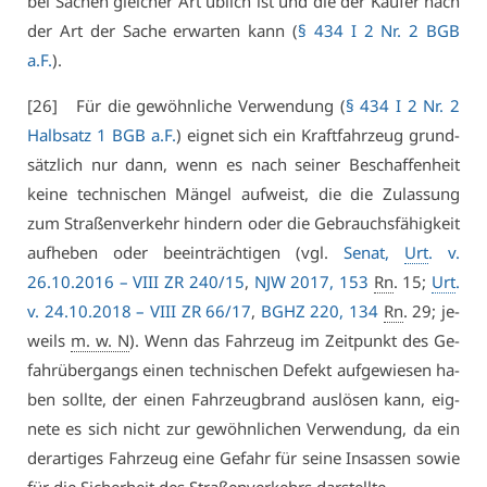
bei Sa­chen glei­cher Art üb­lich ist und die der Käu­fer nach
der Art der Sa­che er­war­ten kann (
§ 434 I 2 Nr. 2 BGB
a.F.
).
[26] Für die ge­wöhn­li­che Ver­wen­dung (
§ 434 I 2 Nr. 2
Halb­satz 1 BGB a.F.
) eig­net sich ein Kraft­fahr­zeug grund­
sätz­lich nur dann, wenn es nach sei­ner Be­schaf­fen­heit
kei­ne tech­ni­schen Män­gel auf­weist, die die Zu­las­sung
zum Stra­ßen­ver­kehr hin­dern oder die Ge­brauchs­fä­hig­keit
auf­he­ben oder be­ein­träch­ti­gen (vgl.
Se­nat,
Urt
. v.
26.10.2016 –
VI­II ZR 240/15
,
NJW 2017, 153
Rn
. 15;
Urt
.
v. 24.10.2018 –
VI­II ZR 66/17
,
BGHZ 220, 134
Rn
. 29; je­
weils
m. w. N
). Wenn das Fahr­zeug im Zeit­punkt des Ge­
fahr­über­gangs ei­nen tech­ni­schen De­fekt auf­ge­wie­sen ha­
ben soll­te, der ei­nen Fahr­zeug­brand aus­lö­sen kann, eig­
ne­te es sich nicht zur ge­wöhn­li­chen Ver­wen­dung, da ein
der­ar­ti­ges Fahr­zeug ei­ne Ge­fahr für sei­ne In­sas­sen so­wie