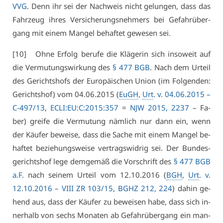
VVG
. Denn ihr sei der Nach­weis nicht ge­lun­gen, dass das
Fahr­zeug ih­res Ver­si­che­rungs­neh­mers bei Ge­fahr­über­
gang mit ei­nem Man­gel be­haf­tet ge­we­sen sei.
[10] Oh­ne Er­folg be­ru­fe die Klä­ge­rin sich in­so­weit auf
die Ver­mu­tungs­wir­kung des
§ 477 BGB
. Nach dem Ur­teil
des Ge­richts­hofs der Eu­ro­päi­schen Uni­on (im Fol­gen­den:
Ge­richts­hof) vom 04.06.2015 (
EuGH
,
Urt
. v. 04.06.2015 –
C-497/13
,
ECLI:EU:C:2015:357
=
NJW 2015, 2237
– Fa­
ber) grei­fe die Ver­mu­tung näm­lich nur dann ein, wenn
der Käu­fer be­wei­se, dass die Sa­che mit ei­nem Man­gel be­
haf­tet be­zie­hungs­wei­se ver­trags­wid­rig sei. Der Bun­des­
ge­richts­hof le­ge dem­ge­mäß die Vor­schrift des
§ 477 BGB
a.F.
nach sei­nem Ur­teil vom 12.10.2016 (
BGH
,
Urt
. v.
12.10.2016 –
VI­II ZR 103/15
,
BGHZ 212, 224
) da­hin ge­
hend aus, dass der Käu­fer zu be­wei­sen ha­be, dass sich in­
ner­halb von sechs Mo­na­ten ab Ge­fahr­über­gang ein man­