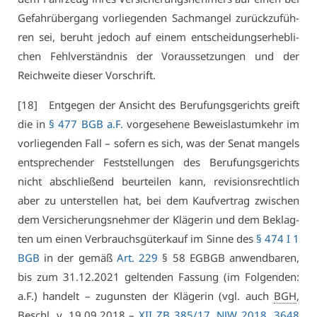
Ge­fahr­über­gang vor­lie­gen­den Sach­man­gel zu­rück­zu­füh­
ren sei, be­ruht je­doch auf ei­nem ent­schei­dungs­er­heb­li­
chen Fehl­ver­ständ­nis der Vor­aus­set­zun­gen und der
Reich­wei­te die­ser Vor­schrift.
[18] Ent­ge­gen der An­sicht des Be­ru­fungs­ge­richts greift
die in
§ 477 BGB a.F.
vor­ge­se­he­ne Be­weis­last­um­kehr im
vor­lie­gen­den Fall – so­fern es sich, was der Se­nat man­gels
ent­spre­chen­der Fest­stel­lun­gen des Be­ru­fungs­ge­richts
nicht ab­schlie­ßend be­ur­tei­len kann, re­vi­si­ons­recht­lich
aber zu un­ter­stel­len hat, bei dem Kauf­ver­trag zwi­schen
dem Ver­si­che­rungs­neh­mer der Klä­ge­rin und dem Be­klag­
ten um ei­nen Ver­brauchs­gü­ter­kauf im Sin­ne des
§ 474 I 1
BGB
in der ge­mäß
Art. 229
§ 58 EGBGB an­wend­ba­ren,
bis zum 31.12.2021 gel­ten­den Fas­sung (im Fol­gen­den:
a.F.) han­delt – zu­guns­ten der Klä­ge­rin (vgl. auch
BGH
,
Beschl
. v. 19.09.2018 –
XII ZB 385/17
,
NJW 2018, 3648