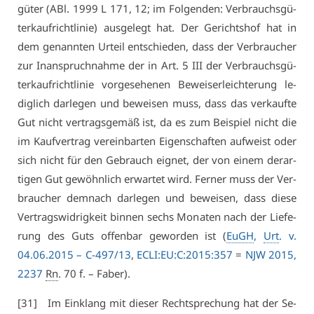
gü­ter (ABl. 1999 L 171, 12; im Fol­gen­den: Ver­brauchs­gü­
terkauf­richt­li­nie) aus­ge­legt hat. Der Ge­richts­hof hat in
dem ge­nann­ten Ur­teil ent­schie­den, dass der Ver­brau­cher
zur In­an­spruch­nah­me der in Art. 5 III der Ver­brauchs­gü­
terkauf­richt­li­nie vor­ge­se­he­nen Be­wei­ser­leich­te­rung le­
dig­lich dar­le­gen und be­wei­sen muss, dass das ver­kauf­te
Gut nicht ver­trags­ge­mäß ist, da es zum Bei­spiel nicht die
im Kauf­ver­trag ver­ein­bar­ten Ei­gen­schaf­ten auf­weist oder
sich nicht für den Ge­brauch eig­net, der von ei­nem der­ar­
ti­gen Gut ge­wöhn­lich er­war­tet wird. Fer­ner muss der Ver­
brau­cher dem­nach dar­le­gen und be­wei­sen, dass die­se
Ver­trags­wid­rig­keit bin­nen sechs Mo­na­ten nach der Lie­fe­
rung des Guts of­fen­bar ge­wor­den ist (
EuGH
,
Urt
. v.
04.06.2015 –
C-497/13
,
ECLI:EU:C:2015:357
=
NJW 2015,
2237
Rn
. 70 f. – Fa­ber).
[31] Im Ein­klang mit die­ser Recht­spre­chung hat der Se­