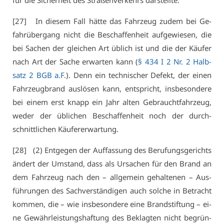
für die Si­cher­heit des Stra­ßen­ver­kehrs dar­stell­te.
[27] In die­sem Fall hät­te das Fahr­zeug zu­dem bei Ge­
fahr­über­gang nicht die Be­schaf­fen­heit auf­ge­wie­sen, die
bei Sa­chen der glei­chen Art üb­lich ist und die der Käu­fer
nach Art der Sa­che er­war­ten kann (
§ 434 I 2 Nr. 2 Halb­
satz 2 BGB a.F.
). Denn ein tech­ni­scher De­fekt, der ei­nen
Fahr­zeug­brand aus­lö­sen kann, ent­spricht, ins­be­son­de­re
bei ei­nem erst knapp ein Jahr al­ten Ge­braucht­fahr­zeug,
we­der der üb­li­chen Be­schaf­fen­heit noch der durch­
schnitt­li­chen Käu­fe­rer­war­tung.
[28] (2) Ent­ge­gen der Auf­fas­sung des Be­ru­fungs­ge­richts
än­dert der Um­stand, dass als Ur­sa­chen für den Brand an
dem Fahr­zeug nach den – all­ge­mein ge­hal­te­nen – Aus­
füh­run­gen des Sach­ver­stän­di­gen auch sol­che in Be­tracht
kom­men, die – wie ins­be­son­de­re ei­ne Brand­stif­tung – ei­
ne Ge­währ­leis­tungs­haf­tung des Be­klag­ten nicht be­grün­