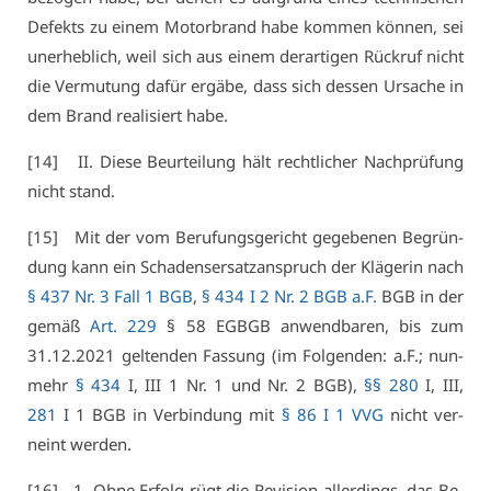
De­fekts zu ei­nem Mo­tor­brand ha­be kom­men kön­nen, sei
un­er­heb­lich, weil sich aus ei­nem der­ar­ti­gen Rück­ruf nicht
die Ver­mu­tung da­für er­gä­be, dass sich des­sen Ur­sa­che in
dem Brand rea­li­siert ha­be.
[14] II. Die­se Be­ur­tei­lung hält recht­li­cher Nach­prü­fung
nicht stand.
[15] Mit der vom Be­ru­fungs­ge­richt ge­ge­be­nen Be­grün­
dung kann ein Scha­dens­er­satz­an­spruch der Klä­ge­rin nach
§ 437 Nr. 3 Fall 1 BGB
,
§ 434 I 2 Nr. 2 BGB a.F.
BGB in der
ge­mäß
Art. 229
§ 58 EGBGB an­wend­ba­ren, bis zum
31.12.2021 gel­ten­den Fas­sung (im Fol­gen­den: a.F.; nun­
mehr
§ 434
I, III 1 Nr. 1 und Nr. 2 BGB),
§§ 280
I, III,
281
I 1 BGB in Ver­bin­dung mit
§ 86 I 1 VVG
nicht ver­
neint wer­den.
[16] 1. Oh­ne Er­folg rügt die Re­vi­si­on al­ler­dings, das Be­