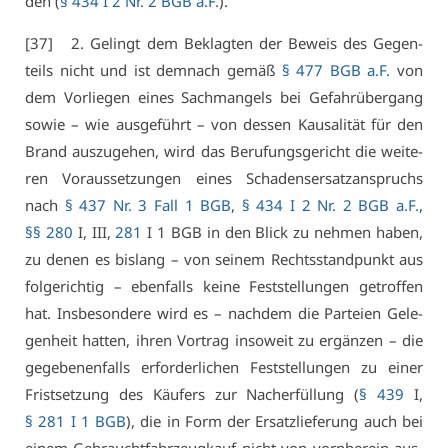
den (
§ 434 I 2 Nr. 2 BGB a.F.
).
[37] 2. Ge­lingt dem Be­klag­ten der Be­weis des Ge­gen­
teils nicht und ist dem­nach ge­mäß
§ 477 BGB a.F.
von
dem Vor­lie­gen ei­nes Sach­man­gels bei Ge­fahr­über­gang
so­wie – wie aus­ge­führt – von des­sen Kau­sa­li­tät für den
Brand aus­zu­ge­hen, wird das Be­ru­fungs­ge­richt die wei­te­
ren Vor­aus­set­zun­gen ei­nes Scha­dens­er­satz­an­spruchs
nach
§ 437 Nr. 3 Fall 1 BGB
,
§ 434 I 2 Nr. 2 BGB a.F.
,
§§ 280
I, III,
281
I 1 BGB in den Blick zu neh­men ha­ben,
zu de­nen es bis­lang – von sei­nem Rechts­stand­punkt aus
fol­ge­rich­tig – eben­falls kei­ne Fest­stel­lun­gen ge­trof­fen
hat. Ins­be­son­de­re wird es – nach­dem die Par­tei­en Ge­le­
gen­heit hat­ten, ih­ren Vor­trag in­so­weit zu er­gän­zen – die
ge­ge­be­nen­falls er­for­der­li­chen Fest­stel­lun­gen zu ei­ner
Frist­set­zung des Käu­fers zur Nach­er­fül­lung (
§ 439
I,
§ 281 I 1 BGB
), die in Form der Er­satz­lie­fe­rung auch bei