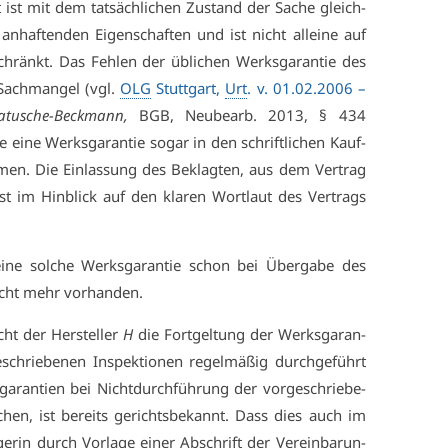
t ist mit dem tat­säch­li­chen Zu­stand der Sa­che gleich­
an­haf­ten­den Ei­gen­schaf­ten und ist nicht al­lei­ne auf
chränkt. Das Feh­len der üb­li­chen Werks­ga­ran­tie des
 Sach­man­gel (vgl.
OLG
Stutt­gart,
Urt
. v. 01.02.2006 –
­tu­sche-Beck­mann,
BGB, Neu­be­arb. 2013, § 434
e ei­ne Werks­ga­ran­tie so­gar in den schrift­li­chen Kauf­
­men. Die Ein­las­sung des Be­klag­ten, aus dem Ver­trag
 ist im Hin­blick auf den kla­ren Wort­laut des Ver­trags
­ne sol­che Werks­ga­ran­tie schon bei Über­ga­be des
nicht mehr vor­han­den.
cht der Her­stel­ler
H
die Fort­gel­tung der Werks­ga­ran­
schrie­be­nen In­spek­tio­nen re­gel­mä­ßig durch­ge­führt
­ran­ti­en bei Nicht­durch­füh­rung der vor­ge­schrie­be­
­schen, ist be­reits ge­richts­be­kannt. Dass dies auch im
ge­rin durch Vor­la­ge ei­ner Ab­schrift der Ver­ein­ba­run­