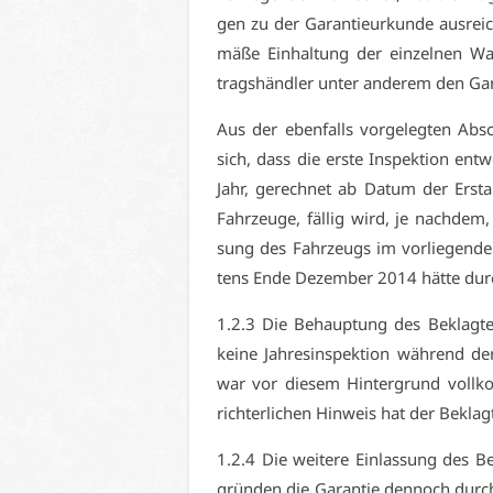
gen zu der Ga­ran­ti­eur­kun­de aus­rei­
mä­ße Ein­hal­tung der ein­zel­nen Wa
trags­händ­ler un­ter an­de­rem den Ga­
Aus der eben­falls vor­ge­leg­ten Ab­s
sich, dass die ers­te In­spek­ti­on e
Jahr, ge­rech­net ab Da­tum der Erst­
Fahr­zeu­ge, fäl­lig wird, je nach­dem, w
sung des Fahr­zeugs im vor­lie­gen­de
tens En­de De­zem­ber 2014 hät­te dur
1.2.3 Die Be­haup­tung des Be­klag­te
kei­ne Jah­res­in­spek­ti­on wäh­rend d
war vor die­sem Hin­ter­grund voll­ko
rich­ter­li­chen Hin­weis hat der Be­klag
1.2.4 Die wei­te­re Ein­las­sung des Be
grün­den die Ga­ran­tie den­noch durch­