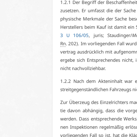
1.2.1 Der Be­griff der Be­schaf­fen­hei
zu­set­zen. Er um­fasst die der Sa­che 
phy­si­sche Merk­ma­le der Sa­che be­s
Her­stel­lers beim Kauf ist da­mit ein
3 U 106/05
, ju­ris; Stau­din­ger/
Ma
Rn
. 202). Im vor­lie­gen­den Fall wur­d
ver­trag aus­drück­lich mit auf­ge­nom
er­ge­be sich Ent­spre­chen­des nicht,
nicht nach­voll­zieh­bar.
1.2.2 Nach dem Ak­ten­in­halt war ei
streit­ge­gen­ständ­li­chen Fahr­zeugs 
Zur Über­zeug des Ein­zel­rich­ters ma
tie da­von ab­hän­gig, dass die vor­ge­
wer­den. Dass ent­spre­chen­de Werks­ga
nen In­spek­tio­nen re­gel­mä­ßig er­lö
vor­lie­gen­den Fall so ist, hat die Klä­