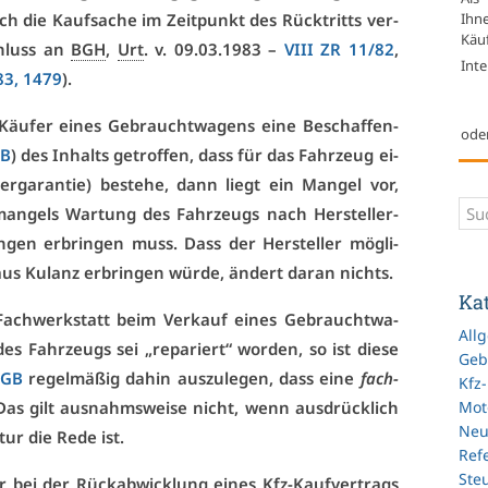
Ihn
sich die Kauf­sa­che im Zeit­punkt des Rück­tritts ver­
Käuf
chluss an
BGH
,
Urt
. v. 09.03.1983 –
VI­II ZR 11/82
,
Inte
3, 1479
).
äu­fer ei­nes Ge­braucht­wa­gens ei­ne Be­schaf­fen­
ode
GB
) des In­halts ge­trof­fen, dass für das Fahr­zeug ei­
ler­ga­ran­tie) be­ste­he, dann liegt ein Man­gel vor,
man­gels War­tung des Fahr­zeugs nach Her­stel­ler­
tun­gen er­brin­gen muss. Dass der Her­stel­ler mög­li­
 aus Ku­lanz er­brin­gen wür­de, än­dert dar­an nichts.
Ka
-Fach­werk­statt beim Ver­kauf ei­nes Ge­braucht­wa­
All
es Fahr­zeugs sei „re­pa­riert“ wor­den, so ist die­se
Geb
BGB
re­gel­mä­ßig da­hin aus­zu­le­gen, dass ei­ne
fach­
Kfz
Mot
. Das gilt aus­nahms­wei­se nicht, wenn aus­drück­lich
Ne
tur die Re­de ist.
Refe
Ste
 bei der Rück­ab­wick­lung ei­nes Kfz-Kauf­ver­trags