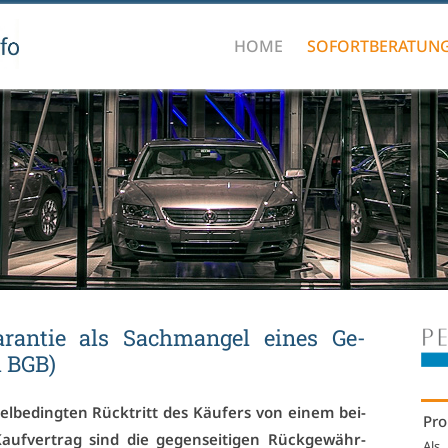
HOME
SOFORTBERATUN
ga­ran­tie als Sach­man­gel ei­nes Ge­
1 BGB)
­be­ding­ten Rück­tritt des Käu­fers von ei­nem bei­
Pro
 Kauf­ver­trag sind die ge­gen­sei­ti­gen Rück­ge­währ­
Als