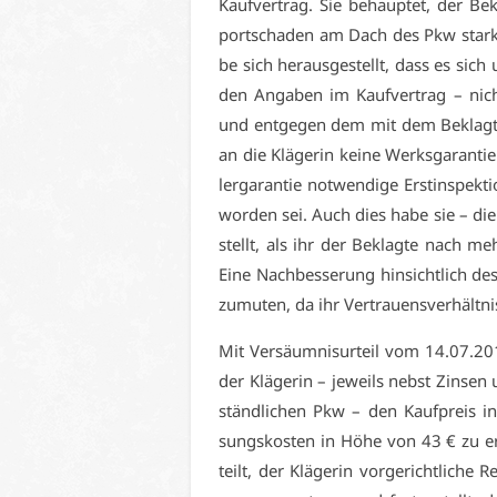
Kauf­ver­trag. Sie be­haup­tet, der Be­
port­scha­den am Dach des Pkw stark 
be sich her­aus­ge­stellt, dass es sich
den An­ga­ben im Kauf­ver­trag – nicht
und ent­ge­gen dem mit dem Be­klag­te
an die Klä­ge­rin kei­ne Werks­ga­ran­t
ler­ga­ran­tie not­wen­di­ge Erst­in­spe
wor­den sei. Auch dies ha­be sie – die 
stellt, als ihr der Be­klag­te nach me
Ei­ne Nach­bes­se­rung hin­sicht­lich d
zu­mu­ten, da ihr Ver­trau­ens­ver­hält­
Mit Ver­säum­nis­ur­teil vom 14.07.201
der Klä­ge­rin – je­weils nebst Zin­s
ständ­li­chen Pkw – den Kauf­preis in
sungs­kos­ten in Hö­he von 43 € zu er­
teilt, der Klä­ge­rin vor­ge­richt­li­c