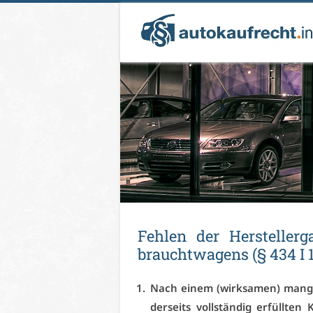
Feh­len der Her­stel­ler­
braucht­wa­gens (§ 434 I 
Nach ei­nem (wirk­sa­men) man­gel
der­seits voll­stän­dig er­füll­ten