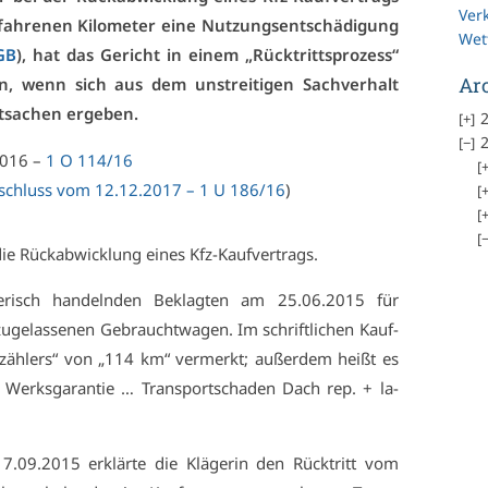
Ver
h­re­nen Ki­lo­me­ter ei­ne Nut­zungs­ent­schä­di­gung
Wet
BGB
), hat das Ge­richt in ei­nem „Rück­tritts­pro­zess“
Ar
en, wenn sich aus dem un­strei­ti­gen Sach­ver­halt
­sa­chen er­ge­ben.
2
2
.2016 –
1 O 114/16
e­schluss vom 12.12.2017 – 1 U 186/16
)
ie Rück­ab­wick­lung ei­nes Kfz-Kauf­ver­trags.
­risch han­deln­den Be­klag­ten am 25.06.2015 für
ge­las­se­nen Ge­braucht­wa­gen. Im schrift­li­chen Kauf­
er­zäh­lers“ von „114 km“ ver­merkt; au­ßer­dem heißt es
 Werks­ga­ran­tie … Trans­port­scha­den Dach rep. + la­
7.09.2015 er­klär­te die Klä­ge­rin den Rück­tritt vom