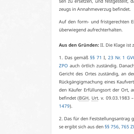
sen zu er­set­zen, und fest­ge­stellt
zeugs in An­nah­me­ver­zug be­fin­det.
Auf den form- und frist­ge­rech­ten Ei
über­wie­gend auf­recht­er­hal­ten.
Aus den Grün­den:
II. Die Kla­ge ist z
1. Das ge­mäß
§§ 71
I,
23 Nr. 1 GV
ZPO
auch ört­lich zu­stän­dig. Da­nach 
Ge­richt des Or­tes zu­stän­dig, an dem
Rück­gän­gig­ma­chung ei­nes Kauf­ver­tr
den Käu­fer Er­fül­lungs­ort der Ort,
be­fin­det (
BGH
,
Urt
. v. 09.03.1983 
1479
).
2. Das für den Fest­stel­lungs­an­trag
se er­gibt sich aus den
§§ 756
,
765 Z