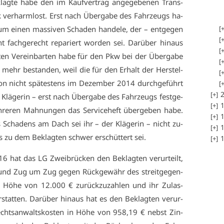
klag­te ha­be den im Kauf­ver­trag an­ge­ge­be­nen Trans­
ver­harm­lost. Erst nach Über­ga­be des Fahr­zeugs ha­
 um ei­nen mas­si­ven Scha­den han­de­le, der – ent­ge­gen
 fach­ge­recht re­pa­riert wor­den sei. Dar­über hin­aus
n Ver­ein­bar­ten ha­be für den Pkw bei der Über­ga­be
ie mehr be­stan­den, weil die für den Er­halt der Her­stel­
k­ti­on nicht spä­tes­tens im De­zem­ber 2014 durch­ge­führt
2
Klä­ge­rin – erst nach Über­ga­be des Fahr­zeugs fest­ge­
1
h­re­ren Mah­nun­gen das Ser­vice­heft über­ge­ben ha­be.
1
es Scha­dens am Dach sei ihr – der Klä­ge­rin – nicht zu­
1
nis zu dem Be­klag­ten schwer er­schüt­tert sei.
1
6 hat das LG Zwei­brü­cken den Be­klag­ten ver­ur­teilt,
en und Zug um Zug ge­gen Rück­ge­währ des streit­ge­gen­
 Hö­he von 12.000 € zu­rück­zu­zah­len und ihr Zu­las­
stat­ten. Dar­über hin­aus hat es den Be­klag­ten ver­ur­
he Rechts­an­walts­kos­ten in Hö­he von 958,19 € nebst Zin­