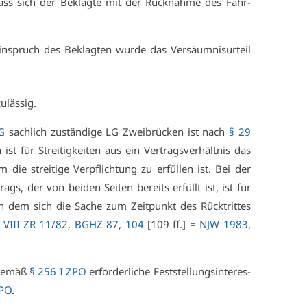
, dass sich der Be­klag­te mit der Rück­nah­me des Fahr­
n­spruch des Be­klag­ten wur­de das Ver­säum­nis­ur­teil
u­läs­sig.
G
sach­lich zu­stän­di­ge LG Zwei­brü­cken ist nach
§ 29
ist für Strei­tig­kei­ten aus ein Ver­trags­ver­hält­nis das
 die strei­ti­ge Ver­pflich­tung zu er­fül­len ist. Bei der
ags, der von bei­den Sei­ten be­reits er­füllt ist, ist für
 an dem sich die Sa­che zum Zeit­punkt des Rück­trit­tes
–
VI­II ZR 11/82
,
BGHZ 87, 104
[109 ff.] =
NJW 1983,
 ge­mäß
§ 256 I ZPO
er­for­der­li­che Fest­stel­lungs­in­ter­es­
PO
.