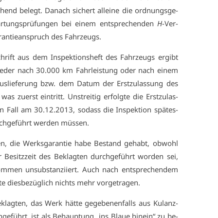
chend be­legt. Da­nach si­chert al­lei­ne die ord­nungs­ge­
r­tungs­prü­fun­gen bei ei­nem ent­spre­chen­den
H
-Ver­
ran­tie­an­spruch des Fahr­zeugs.
chrift aus dem In­spek­ti­ons­heft des Fahr­zeugs er­gibt
nt­we­der nach 30.000 km Fahr­leis­tung oder nach ei­nem
aus­lie­fe­rung bzw. dem Da­tum der Erst­zu­las­sung des
as zu­erst ein­tritt. Un­strei­tig er­folg­te die Erst­zu­las­
n Fall am 30.12.2013, so­dass die In­spek­ti­on spä­tes­
ch­ge­führt wer­den müs­sen.
n, die Werks­ga­ran­tie ha­be Be­stand ge­habt, ob­wohl
er Be­sitz­zeit des Be­klag­ten durch­ge­führt wor­den sei,
m­men un­sub­stan­zi­iert. Auch nach ent­spre­chen­dem
­te dies­be­züg­lich nichts mehr vor­ge­tra­gen.
­klag­ten, das Werk hät­te ge­ge­be­nen­falls aus Ku­lanz­
ge­führt, ist als Be­haup­tung „ins Blaue hin­ein“ zu be­