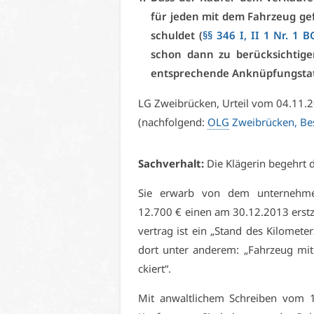
für je­den mit dem Fahr­zeug ge­fa
schul­det (
§§ 346 I, II 1 Nr. 1 
schon dann zu be­rück­sich­ti­g
ent­spre­chen­de An­knüp­fungs­tat
LG Zwei­brü­cken, Ur­teil vom 04.11
(nach­fol­gend:
OLG
Zwei­brü­cken, B
Sach­ver­halt:
Die Klä­ge­rin be­gehrt d
Sie er­warb von dem un­ter­neh­me
12.700 € ei­nen am 30.12.2013 erst­zu­
ver­trag ist ein „Stand des Ki­lo­me­t
dort un­ter an­de­rem: „Fahr­zeug mit
ckiert“.
Mit an­walt­li­chem Schrei­ben vom 1