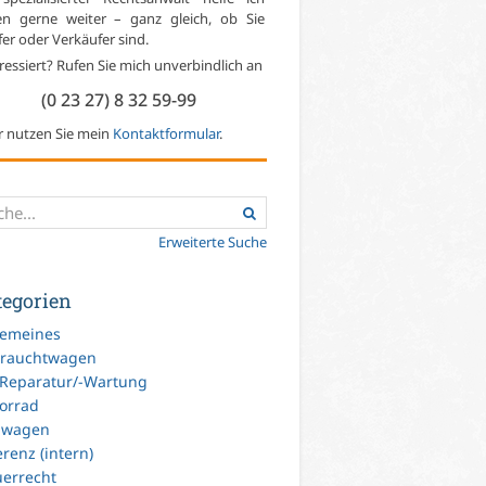
en gerne weiter – ganz gleich, ob Sie
er oder Verkäufer sind.
ressiert? Rufen Sie mich unverbindlich an
(0 23 27) 8 32 59-99
r nutzen Sie mein
Kontaktformular
.
Erweiterte Suche
tegorien
gemeines
rauchtwagen
-Reparatur/-Wartung
orrad
uwagen
renz (intern)
uerrecht