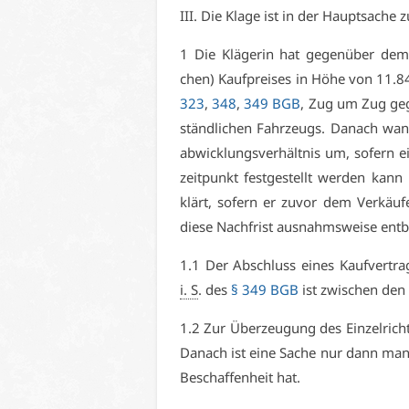
III. Die Kla­ge ist in der Haupt­sa­che
1 Die Klä­ge­rin hat ge­gen­über dem 
chen) Kauf­prei­ses in Hö­he von 11
323
,
348
,
349 BGB
, Zug um Zug ge­g
ständ­li­chen Fahr­zeugs. Da­nach wan­d
ab­wick­lungs­ver­hält­nis um, so­fern 
zeit­punkt fest­ge­stellt wer­den kann
klärt, so­fern er zu­vor dem Ver­käu­fe
die­se Nach­frist aus­nahms­wei­se ent­be
1.1 Der Ab­schluss ei­nes Kauf­ver­tr
i. S
. des
§ 349 BGB
ist zwi­schen den Pa
1.2 Zur Über­zeu­gung des Ein­zel­rich
Da­nach ist ei­ne Sa­che nur dann man­g
Be­schaf­fen­heit hat.