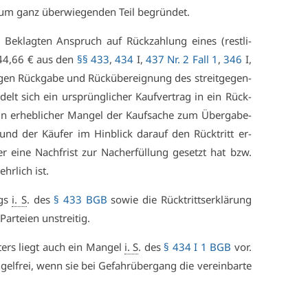
 zum ganz über­wie­gen­den Teil be­grün­det.
Be­klag­ten An­spruch auf Rück­zah­lung ei­nes (rest­li­
.844,66 € aus den
§§ 433
,
434
I,
437 Nr. 2 Fall 1
,
346
I,
en Rück­ga­be und Rück­über­eig­nung des streit­ge­gen­
elt sich ein ur­sprüng­li­cher Kauf­ver­trag in ein Rück­
ein er­heb­li­cher Man­gel der Kauf­sa­che zum Über­ga­be­
 und der Käu­fer im Hin­blick dar­auf den Rück­tritt er­
r ei­ne Nach­frist zur Nach­er­fül­lung ge­setzt hat bzw.
hr­lich ist.
ags
i. S
. des
§ 433 BGB
so­wie die Rück­tritts­er­klä­rung
r­tei­en un­strei­tig.
­ters liegt auch ein Man­gel
i. S
. des
§ 434 I 1 BGB
vor.
el­frei, wenn sie bei Ge­fahr­über­gang die ver­ein­bar­te