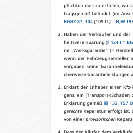
pflich­ten dort zu er­fül­len, wo 
trags­ge­mäß be­fin­det (im An­s
BGHZ 87, 104
[109 ff.] =
NJW 198
Ha­ben der Ver­käu­fer und der K
heits­ver­ein­ba­rung (
§ 434 I 1 B
ne „Werks­ga­ran­tie“ (= Her­stel­
wenn der Fahr­zeug­her­stel­ler 
vor­ga­ben kei­ne Ga­ran­tie­leis­
cher­wei­se Ga­ran­tie­leis­tun­gen
Er­klärt der In­ha­ber ei­ner Kfz
gens, ein (Trans­port-)Scha­den d
Er­klä­rung ge­mäß
§§ 133
,
157 
ge­rech­te
Re­pa­ra­tur er­folgt ist
von ei­ner
pro­vi­so­ri­schen
Re­pa­ra­
Dass der Käu­fer dem Ver­käu­fer