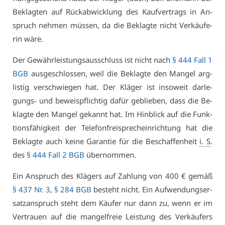
Be­klag­ten auf Rück­ab­wick­lung des Kauf­ver­trags in An­
spruch neh­men müs­sen, da die Be­klag­te nicht Ver­käu­fe­
rin wä­re.
Der Ge­währ­leis­tungs­aus­schluss ist nicht nach
§ 444 Fall 1
BGB
aus­ge­schlos­sen, weil die Be­klag­te den Man­gel arg­
lis­tig ver­schwie­gen hat. Der Klä­ger ist in­so­weit dar­le­
gungs- und be­weis­pflich­tig da­für ge­blie­ben, dass die Be­
klag­te den Man­gel ge­kannt hat. Im Hin­blick auf die Funk­
ti­ons­fä­hig­keit der Te­le­fon­frei­sprech­ein­rich­tung hat die
Be­klag­te auch kei­ne Ga­ran­tie für die Be­schaf­fen­heit
i. S
.
des
§ 444 Fall 2 BGB
über­nom­men.
Ein An­spruch des Klä­gers auf Zah­lung von 400 € ge­mäß
§ 437 Nr. 3
,
§ 284 BGB
be­steht nicht. Ein Auf­wen­dungs­er­
satz­an­spruch steht dem Käu­fer nur dann zu, wenn er im
Ver­trau­en auf die man­gel­freie Leis­tung des Ver­käu­fers