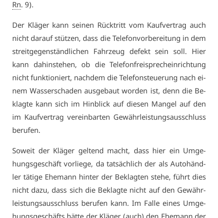
Rn
. 9).
Der Klä­ger kann sei­nen Rück­tritt vom Kauf­ver­trag auch
nicht dar­auf stüt­zen, dass die Te­le­fon­vor­be­rei­tung in dem
streit­ge­gen­ständ­li­chen Fahr­zeug de­fekt sein soll. Hier
kann da­hin­ste­hen, ob die Te­le­fon­frei­sprech­ein­rich­tung
nicht funk­tio­niert, nach­dem die Te­le­fon­steue­rung nach ei­
nem Was­ser­scha­den aus­ge­baut wor­den ist, denn die Be­
klag­te kann sich im Hin­blick auf die­sen Man­gel auf den
im Kauf­ver­trag ver­ein­bar­ten Ge­währ­leis­tungs­aus­schluss
be­ru­fen.
So­weit der Klä­ger gel­tend macht, dass hier ein Um­ge­
hungs­ge­schäft vor­lie­ge, da tat­säch­lich der als Au­to­händ­
ler tä­ti­ge Ehe­mann hin­ter der Be­klag­ten ste­he, führt dies
nicht da­zu, dass sich die Be­klag­te nicht auf den Ge­währ­
leis­tungs­aus­schluss be­ru­fen kann. Im Fal­le ei­nes Um­ge­
hungs­ge­schäfts hät­te der Klä­ger (auch) den Ehe­mann der