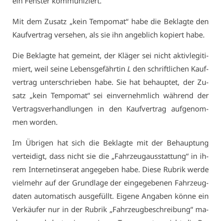
ein Fens­ter kom­mu­ni­ziert.
Mit dem Zu­satz „kein Tem­po­mat“ ha­be die Be­klag­te den
Kauf­ver­trag ver­se­hen, als sie ihn an­geb­lich ko­piert ha­be.
Die Be­klag­te hat ge­meint, der Klä­ger sei nicht ak­tiv­le­gi­ti­
miert, weil sei­ne Le­bens­ge­fähr­tin
L
den schrift­li­chen Kauf­
ver­trag un­ter­schrie­ben ha­be. Sie hat be­haup­tet, der Zu­
satz „kein Tem­po­mat“ sei ein­ver­nehm­lich wäh­rend der
Ver­trags­ver­hand­lun­gen in den Kauf­ver­trag auf­ge­nom­
men wor­den.
Im Üb­ri­gen hat sich die Be­klag­te mit der Be­haup­tung
ver­tei­digt, dass nicht sie die „Fahr­zeug­aus­stat­tung“ in ih­
rem In­ter­net­in­se­rat an­ge­ge­ben ha­be. Die­se Ru­brik wer­de
viel­mehr auf der Grund­la­ge der ein­ge­ge­be­nen Fahr­zeug­
da­ten au­to­ma­tisch aus­ge­füllt. Ei­ge­ne An­ga­ben kön­ne ein
Ver­käu­fer nur in der Ru­brik „Fahr­zeug­be­schrei­bung“ ma­