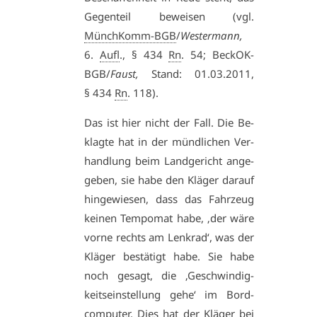
Ge­gen­teil be­wei­sen (vgl.
MünchKomm-BGB
/
Wes­ter­mann,
6.
Aufl
., § 434
Rn
. 54; Be­ckOK-
BGB/
Faust,
Stand: 01.03.2011,
§ 434
Rn
. 118).
Das ist hier nicht der Fall. Die Be­
klag­te hat in der münd­li­chen Ver­
hand­lung beim Land­ge­richt an­ge­
ge­ben, sie ha­be den Klä­ger dar­auf
hin­ge­wie­sen, dass das Fahr­zeug
kei­nen Tem­po­mat ha­be, ‚der wä­re
vor­ne rechts am Lenk­rad‘, was der
Klä­ger be­stä­tigt ha­be. Sie ha­be
noch ge­sagt, die ‚Ge­schwin­dig­
keits­ein­stel­lung ge­he‘ im Bord­
com­pu­ter. Dies hat der Klä­ger bei