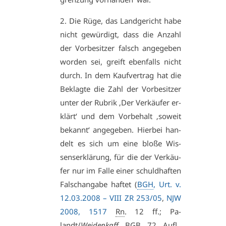
2. Die Rü­ge, das Land­ge­richt ha­be
nicht ge­wür­digt, dass die An­zahl
der Vor­be­sit­zer falsch an­ge­ge­ben
wor­den sei, greift eben­falls nicht
durch. In dem Kauf­ver­trag hat die
Be­klag­te die Zahl der Vor­be­sit­zer
un­ter der Ru­brik ‚Der Ver­käu­fer er­
klärt‘ und dem Vor­be­halt ‚so­weit
be­kannt‘ an­ge­ge­ben. Hier­bei han­
delt es sich um ei­ne blo­ße Wis­
sens­er­klä­rung, für die der Ver­käu­
fer nur im Fal­le ei­ner schuld­haf­ten
Falsch­an­ga­be haf­tet (
BGH
, Ur­t. v.
12.03.2008 –
VI­II ZR 253/05
,
NJW
2008, 1517
Rn
. 12 ff.; Pa­
landt/
Wei­den­kaff,
BGB, 72.
Aufl
.,