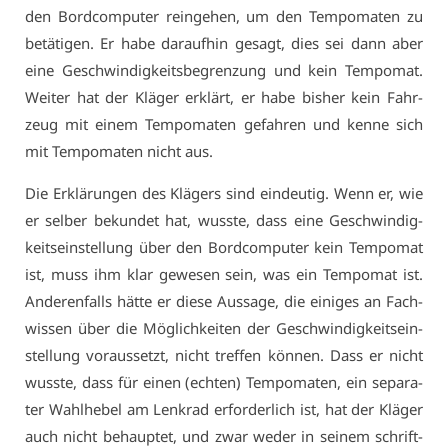
den Bord­com­pu­ter rein­ge­hen, um den Tem­po­ma­ten zu
be­tä­ti­gen. Er ha­be dar­auf­hin ge­sagt, dies sei dann aber
ei­ne Ge­schwin­dig­keits­be­gren­zung und kein Tem­po­mat.
Wei­ter hat der Klä­ger er­klärt, er ha­be bis­her kein Fahr­
zeug mit ei­nem Tem­po­ma­ten ge­fah­ren und ken­ne sich
mit Tem­po­ma­ten nicht aus.
Die Er­klä­run­gen des Klä­gers sind ein­deu­tig. Wenn er, wie
er sel­ber be­kun­det hat, wuss­te, dass ei­ne Ge­schwin­dig­
keits­ein­stel­lung über den Bord­com­pu­ter kein Tem­po­mat
ist, muss ihm klar ge­we­sen sein, was ein Tem­po­mat ist.
An­de­ren­falls hät­te er die­se Aus­sa­ge, die ei­ni­ges an Fach­
wis­sen über die Mög­lich­kei­ten der Ge­schwin­dig­keits­ein­
stel­lung vor­aus­setzt, nicht tref­fen kön­nen. Dass er nicht
wuss­te, dass für ei­nen (ech­ten) Tem­po­ma­ten, ein se­pa­ra­
ter Wahl­he­bel am Lenk­rad er­for­der­lich ist, hat der Klä­ger
auch nicht be­haup­tet, und zwar we­der in sei­nem schrift­