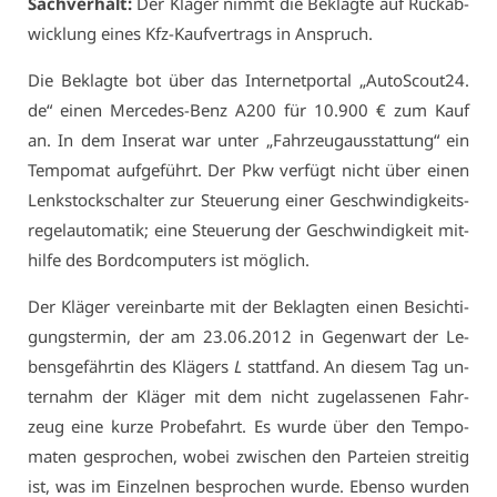
Sach­ver­halt:
Der Klä­ger nimmt die Be­klag­te auf Rück­ab­
wick­lung ei­nes Kfz-Kauf­ver­trags in An­spruch.
Die Be­klag­te bot über das In­ter­net­por­tal „AutoScout24.​
de“ ei­nen Mer­ce­des-Benz A200 für 10.900 € zum Kauf
an. In dem In­se­rat war un­ter „Fahr­zeug­aus­stat­tung“ ein
Tem­po­mat auf­ge­führt. Der Pkw ver­fügt nicht über ei­nen
Lenk­stock­schal­ter zur Steue­rung ei­ner Ge­schwin­dig­keits­
re­gel­au­to­ma­tik; ei­ne Steue­rung der Ge­schwin­dig­keit mit­
hil­fe des Bord­com­pu­ters ist mög­lich.
Der Klä­ger ver­ein­bar­te mit der Be­klag­ten ei­nen Be­sich­ti­
gungs­ter­min, der am 23.06.2012 in Ge­gen­wart der Le­
bens­ge­fähr­tin des Klä­gers
L
statt­fand. An die­sem Tag un­
ter­nahm der Klä­ger mit dem nicht zu­ge­las­se­nen Fahr­
zeug ei­ne kur­ze Pro­be­fahrt. Es wur­de über den Tem­po­
ma­ten ge­spro­chen, wo­bei zwi­schen den Par­tei­en strei­tig
ist, was im Ein­zel­nen be­spro­chen wur­de. Eben­so wur­den