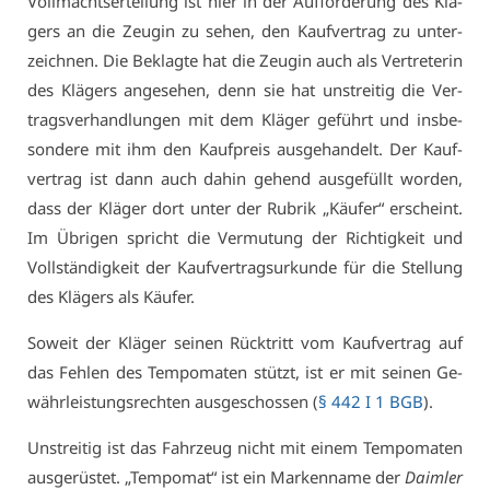
Voll­machts­er­tei­lung ist hier in der Auf­for­de­rung des Klä­
gers an die Zeu­gin zu se­hen, den Kauf­ver­trag zu un­ter­
zeich­nen. Die Be­klag­te hat die Zeu­gin auch als Ver­tre­te­rin
des Klä­gers an­ge­se­hen, denn sie hat un­strei­tig die Ver­
trags­ver­hand­lun­gen mit dem Klä­ger ge­führt und ins­be­
son­de­re mit ihm den Kauf­preis aus­ge­han­delt. Der Kauf­
ver­trag ist dann auch da­hin ge­hend aus­ge­füllt wor­den,
dass der Klä­ger dort un­ter der Ru­brik „Käu­fer“ er­scheint.
Im Üb­ri­gen spricht die Ver­mu­tung der Rich­tig­keit und
Voll­stän­dig­keit der Kauf­ver­trags­ur­kun­de für die Stel­lung
des Klä­gers als Käu­fer.
So­weit der Klä­ger sei­nen Rück­tritt vom Kauf­ver­trag auf
das Feh­len des Tem­po­ma­ten stützt, ist er mit sei­nen Ge­
währ­leis­tungs­rech­ten aus­ge­schos­sen (
§ 442 I 1 BGB
).
Un­strei­tig ist das Fahr­zeug nicht mit ei­nem Tem­po­ma­ten
aus­ge­rüs­tet. „Tem­po­mat“ ist ein Mar­ken­na­me der
Daim­ler