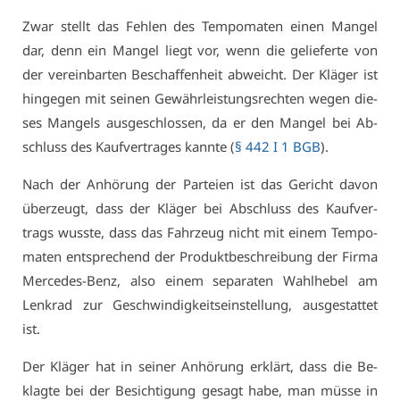
Zwar stellt das Feh­len des Tem­po­ma­ten ei­nen Man­gel
dar, denn ein Man­gel liegt vor, wenn die ge­lie­fer­te von
der ver­ein­bar­ten Be­schaf­fen­heit ab­weicht. Der Klä­ger ist
hin­ge­gen mit sei­nen Ge­währ­leis­tungs­rech­ten we­gen die­
ses Man­gels aus­ge­schlos­sen, da er den Man­gel bei Ab­
schluss des Kauf­ver­tra­ges kann­te (
§ 442 I 1 BGB
).
Nach der An­hö­rung der Par­tei­en ist das Ge­richt da­von
über­zeugt, dass der Klä­ger bei Ab­schluss des Kauf­ver­
trags wuss­te, dass das Fahr­zeug nicht mit ei­nem Tem­po­
ma­ten ent­spre­chend der Pro­dukt­be­schrei­bung der Fir­ma
Mer­ce­des-Benz, al­so ei­nem se­pa­ra­ten Wahl­he­bel am
Lenk­rad zur Ge­schwin­dig­keits­ein­stel­lung, aus­ge­stat­tet
ist.
Der Klä­ger hat in sei­ner An­hö­rung er­klärt, dass die Be­
klag­te bei der Be­sich­ti­gung ge­sagt ha­be, man müs­se in