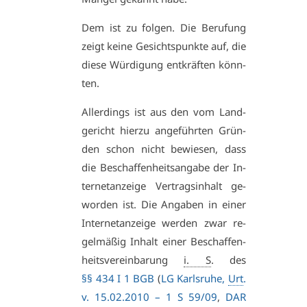
Dem ist zu fol­gen. Die Be­ru­fung
zeigt kei­ne Ge­sichts­punk­te auf, die
die­se Wür­di­gung ent­kräf­ten könn­
ten.
Al­ler­dings ist aus den vom Land­
ge­richt hier­zu an­ge­führ­ten Grün­
den schon nicht be­wie­sen, dass
die Be­schaf­fen­heits­an­ga­be der In­
ter­net­an­zei­ge Ver­trags­in­halt ge­
wor­den ist. Die An­ga­ben in ei­ner
In­ter­net­an­zei­ge wer­den zwar re­
gel­mä­ßig In­halt ei­ner Be­schaf­fen­
heits­ver­ein­ba­rung
i. S
. des
§§ 434 I 1 BGB
(
LG Karls­ru­he,
Urt
.
v. 15.02.2010 – 1 S 59/09
,
DAR