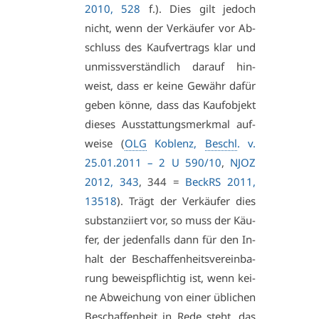
2010, 528
f.). Dies gilt je­doch
nicht, wenn der Ver­käu­fer vor Ab­
schluss des Kauf­ver­trags klar und
un­miss­ver­ständ­lich dar­auf hin­
weist, dass er kei­ne Ge­währ da­für
ge­ben kön­ne, dass das Kauf­ob­jekt
die­ses Aus­stat­tungs­merk­mal auf­
wei­se (
OLG
Ko­blenz,
Beschl
. v.
25.01.2011 – 2 U 590/10
,
NJOZ
2012, 343
, 344 =
BeckRS 2011,
13518
). Trägt der Ver­käu­fer dies
sub­stan­zi­iert vor, so muss der Käu­
fer, der je­den­falls dann für den In­
halt der Be­schaf­fen­heits­ver­ein­ba­
rung be­weis­pflich­tig ist, wenn kei­
ne Ab­wei­chung von ei­ner üb­li­chen
Be­schaf­fen­heit in Re­de steht, das