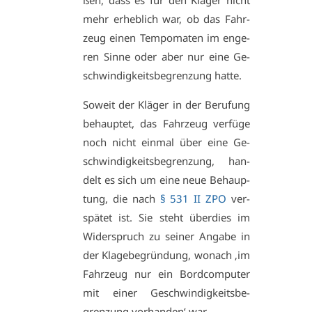
ßen, dass es für den Klä­ger nicht
mehr er­heb­lich war, ob das Fahr­
zeug ei­nen Tem­po­ma­ten im en­ge­
ren Sin­ne oder aber nur ei­ne Ge­
schwin­dig­keits­be­gren­zung hat­te.
So­weit der Klä­ger in der Be­ru­fung
be­haup­tet, das Fahr­zeug ver­fü­ge
noch nicht ein­mal über ei­ne Ge­
schwin­dig­keits­be­gren­zung, han­
delt es sich um ei­ne neue Be­haup­
tung, die nach
§ 531 II ZPO
ver­
spä­tet ist. Sie steht über­dies im
Wi­der­spruch zu sei­ner An­ga­be in
der Kla­ge­be­grün­dung, wo­nach ‚im
Fahr­zeug nur ein Bord­com­pu­ter
mit ei­ner Ge­schwin­dig­keits­be­
gren­zung vor­han­den‘ war.