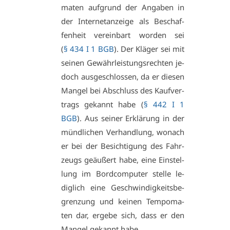
ma­ten auf­grund der An­ga­ben in
der In­ter­net­an­zei­ge als Be­schaf­
fen­heit ver­ein­bart wor­den sei
(
§ 434 I 1 BGB
). Der Klä­ger sei mit
sei­nen Ge­währ­leis­tungs­rech­ten je­
doch aus­ge­schlos­sen, da er die­sen
Man­gel bei Ab­schluss des Kauf­ver­
trags ge­kannt ha­be (
§ 442 I 1
BGB
). Aus sei­ner Er­klä­rung in der
münd­li­chen Ver­hand­lung, wo­nach
er bei der Be­sich­ti­gung des Fahr­
zeugs ge­äu­ßert ha­be, ei­ne Ein­stel­
lung im Bord­com­pu­ter stel­le le­
dig­lich ei­ne Ge­schwin­dig­keits­be­
gren­zung und kei­nen Tem­po­ma­
ten dar, er­ge­be sich, dass er den
Man­gel ge­kannt ha­be.