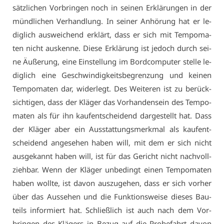
sätz­li­chen Vor­brin­gen noch in sei­nen Er­klä­run­gen in der
münd­li­chen Ver­hand­lung. In sei­ner An­hö­rung hat er le­
dig­lich aus­wei­chend er­klärt, dass er sich mit Tem­po­ma­
ten nicht aus­ken­ne. Die­se Er­klä­rung ist je­doch durch sei­
ne Äu­ße­rung, ei­ne Ein­stel­lung im Bord­com­pu­ter stel­le le­
dig­lich ei­ne Ge­schwin­dig­keits­be­gren­zung und kei­nen
Tem­po­ma­ten dar, wi­der­legt. Des Wei­te­ren ist zu be­rück­
sich­ti­gen, dass der Klä­ger das Vor­han­den­sein des Tem­po­
ma­ten als für ihn kauf­ent­schei­dend dar­ge­stellt hat. Dass
der Klä­ger aber ein Aus­stat­tungs­merk­mal als kauf­ent­
schei­dend an­ge­se­hen ha­ben will, mit dem er sich nicht
aus­ge­kannt ha­ben will, ist für das Ge­richt nicht nach­voll­
zieh­bar. Wenn der Klä­ger un­be­dingt ei­nen Tem­po­ma­ten
ha­ben woll­te, ist da­von aus­zu­ge­hen, dass er sich vor­her
über das Aus­se­hen und die Funk­ti­ons­wei­se die­ses Bau­
teils in­for­miert hat. Schließ­lich ist auch nach dem Vor­
brin­gen des Klä­gers in Be­zug auf die Pro­be­fahrt da­von