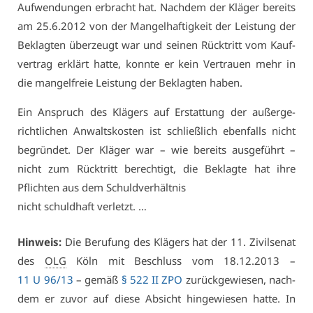
Auf­wen­dun­gen er­bracht hat. Nach­dem der Klä­ger be­reits
am 25.6.2012 von der Man­gel­haf­tig­keit der Leis­tung der
Be­klag­ten über­zeugt war und sei­nen Rück­tritt vom Kauf­
ver­trag er­klärt hat­te, konn­te er kein Ver­trau­en mehr in
die man­gel­freie Leis­tung der Be­klag­ten ha­ben.
Ein An­spruch des Klä­gers auf Er­stat­tung der au­ßer­ge­
richt­li­chen An­walts­kos­ten ist schließ­lich eben­falls nicht
be­grün­det. Der Klä­ger war – wie be­reits aus­ge­führt –
nicht zum Rück­tritt be­rech­tigt, die Be­klag­te hat ih­re
Pflich­ten aus dem Schuld­ver­hält­nis
nicht schuld­haft ver­letzt. …
Hin­weis:
Die Be­ru­fung des Klä­gers hat der 11. Zi­vil­se­nat
des
OLG
Köln mit Be­schluss vom 18.12.2013 –
11 U 96/13
– ge­mäß
§ 522 II ZPO
zu­rück­ge­wie­sen, nach­
dem er zu­vor auf die­se Ab­sicht hin­ge­wie­sen hat­te. In