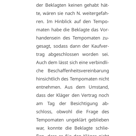
der Be­klag­ten kei­nen ge­habt hät­
te, wä­ren sie nach N. wei­ter­ge­fah­
ren. Im Hin­blick auf den Tem­po­
ma­ten ha­be die Be­klag­te das Vor­
han­den­sein des Tem­po­ma­ten zu­
ge­sagt, so­dass dann der Kauf­ver­
trag ab­ge­schlos­sen wor­den sei.
Auch dem lässt sich ei­ne ver­bind­li­
che Be­schaf­fen­heits­ver­ein­ba­rung
hin­sicht­lich des Tem­po­ma­ten nicht
ent­neh­men. Aus dem Um­stand,
dass der Klä­ger den Ver­trag noch
am Tag der Be­sich­ti­gung ab­
schloss, ob­wohl die Fra­ge des
Tem­po­ma­ten un­ge­klärt ge­blie­ben
war, konn­te die Be­klag­te schlie­