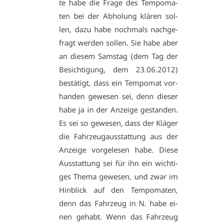
te ha­be die Fra­ge des Tem­po­ma­
ten bei der Ab­ho­lung klä­ren sol­
len, da­zu ha­be noch­mals nach­ge­
fragt wer­den sol­len. Sie ha­be aber
an die­sem Sams­tag (dem Tag der
Be­sich­ti­gung, dem 23.06.2012)
be­stä­tigt, dass ein Tem­po­mat vor­
han­den ge­we­sen sei, denn die­ser
ha­be ja in der An­zei­ge ge­stan­den.
Es sei so ge­we­sen, dass der Klä­ger
die Fahr­zeug­aus­stat­tung aus der
An­zei­ge vor­ge­le­sen ha­be. Die­se
Aus­stat­tung sei für ihn ein wich­ti­
ges The­ma ge­we­sen, und zwar im
Hin­blick auf den Tem­po­ma­ten,
denn das Fahr­zeug in N. ha­be ei­
nen ge­habt. Wenn das Fahr­zeug