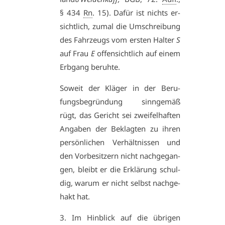
§ 434
Rn
. 15). Da­für ist nichts er­
sicht­lich, zu­mal die Um­schrei­bung
des Fahr­zeugs vom ers­ten Hal­ter
S
auf Frau
E
of­fen­sicht­lich auf ei­nem
Erb­gang be­ruh­te.
So­weit der Klä­ger in der Be­ru­
fungs­be­grün­dung sinn­ge­mäß
rügt, das Ge­richt sei zwei­fel­haf­ten
An­ga­ben der Be­klag­ten zu ih­ren
per­sön­li­chen Ver­hält­nis­sen und
den Vor­be­sit­zern nicht nach­ge­gan­
gen, bleibt er die Er­klä­rung schul­
dig, war­um er nicht selbst nach­ge­
hakt hat.
3. Im Hin­blick auf die üb­ri­gen