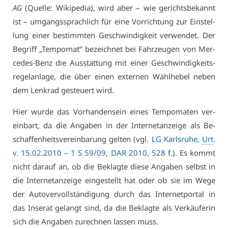
AG
(Quel­le: Wi­ki­pe­dia), wird aber – wie ge­richts­be­kannt
ist – um­gangs­sprach­lich für ei­ne Vor­rich­tung zur Ein­stel­
lung ei­ner be­stimm­ten Ge­schwin­dig­keit ver­wen­det. Der
Be­griff „Tem­po­mat“ be­zeich­net bei Fahr­zeu­gen von Mer­
ce­des-Benz die Aus­stat­tung mit ei­ner Ge­schwin­dig­keits­
re­gel­an­la­ge, die über ei­nen ex­ter­nen Wähl­he­bel ne­ben
dem Lenk­rad ge­steu­ert wird.
Hier wur­de das Vor­han­den­sein ei­nes Tem­po­ma­ten ver­
ein­bart, da die An­ga­ben in der In­ter­net­an­zei­ge als Be­
schaf­fen­heits­ver­ein­ba­rung gel­ten (vgl.
LG Karls­ru­he,
Urt
.
v. 15.02.2010 – 1 S 59/09
,
DAR 2010, 528
f.). Es kommt
nicht dar­auf an, ob die Be­klag­te die­se An­ga­ben selbst in
die In­ter­net­an­zei­ge ein­ge­stellt hat oder ob sie im We­ge
der Au­to­ver­voll­stän­di­gung durch das In­ter­net­por­tal in
das In­se­rat ge­langt sind, da die Be­klag­te als Ver­käu­fe­rin
sich die An­ga­ben zu­rech­nen las­sen muss.