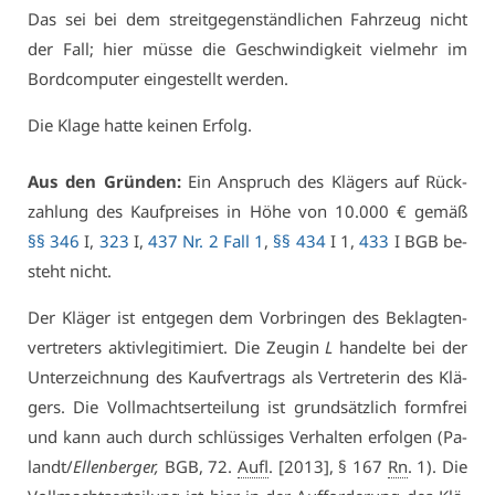
Das sei bei dem streit­ge­gen­ständ­li­chen Fahr­zeug nicht
der Fall; hier müs­se die Ge­schwin­dig­keit viel­mehr im
Bord­com­pu­ter ein­ge­stellt wer­den.
Die Kla­ge hat­te kei­nen Er­folg.
Aus den Grün­den:
Ein An­spruch des Klä­gers auf Rück­
zah­lung des Kauf­prei­ses in Hö­he von 10.000 € ge­mäß
§§ 346
I,
323
I,
437 Nr. 2 Fall 1
,
§§ 434
I 1,
433
I BGB be­
steht nicht.
Der Klä­ger ist ent­ge­gen dem Vor­brin­gen des Be­klag­ten­
ver­tre­ters ak­tiv­le­gi­ti­miert. Die Zeu­gin
L
han­del­te bei der
Un­ter­zeich­nung des Kauf­ver­trags als Ver­tre­te­rin des Klä­
gers. Die Voll­machts­er­tei­lung ist grund­sätz­lich form­frei
und kann auch durch schlüs­si­ges Ver­hal­ten er­fol­gen (Pa­
landt/
El­len­ber­ger,
BGB, 72.
Aufl
. [2013], § 167
Rn
. 1). Die