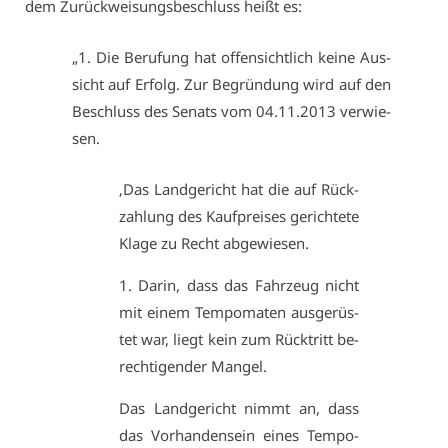
dem Zu­rück­wei­sungs­be­schluss heißt es:
„1. Die Be­ru­fung hat of­fen­sicht­lich kei­ne Aus­
sicht auf Er­folg. Zur Be­grün­dung wird auf den
Be­schluss des Se­nats vom 04.11.2013 ver­wie­
sen.
‚Das Land­ge­richt hat die auf Rück­
zah­lung des Kauf­prei­ses ge­rich­te­te
Kla­ge zu Recht ab­ge­wie­sen.
1. Dar­in, dass das Fahr­zeug nicht
mit ei­nem Tem­po­ma­ten aus­ge­rüs­
tet war, liegt kein zum Rück­tritt be­
rech­ti­gen­der Man­gel.
Das Land­ge­richt nimmt an, dass
das Vor­han­den­sein ei­nes Tem­po­