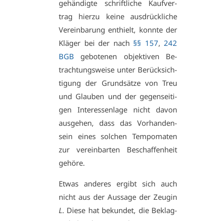
ge­hän­dig­te schrift­li­che Kauf­ver­
trag hier­zu kei­ne aus­drück­li­che
Ver­ein­ba­rung ent­hielt, konn­te der
Klä­ger bei der nach
§§ 157
,
242
BGB
ge­bo­te­nen ob­jek­ti­ven Be­
trach­tungs­wei­se un­ter Be­rück­sich­
ti­gung der Grund­sät­ze von Treu
und Glau­ben und der ge­gen­sei­ti­
gen In­ter­es­sen­la­ge nicht da­von
aus­ge­hen, dass das Vor­han­den­
sein ei­nes sol­chen Tem­po­ma­ten
zur ver­ein­bar­ten Be­schaf­fen­heit
ge­hö­re.
Et­was an­de­res er­gibt sich auch
nicht aus der Aus­sa­ge der Zeu­gin
L
. Die­se hat be­kun­det, die Be­klag­