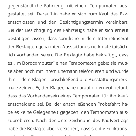
ge­gen­ständ­li­che Fahr­zeug mit ei­nem Tem­po­ma­ten aus­
ge­stat­tet sei. Dar­auf­hin ha­be er sich zum Kauf des Pkw
ent­schlos­sen und den Be­sich­ti­gungs­ter­min ver­ein­bart.
Bei der Be­sich­ti­gung des Fahr­zeugs ha­be er sich er­neut
be­stä­ti­gen las­sen, dass sämt­li­che in dem In­ter­net­in­se­rat
der Be­klag­ten ge­nann­ten Aus­stat­tungs­merk­ma­le tat­säch­
lich vor­han­den sei­en. Die Be­klag­te ha­be be­kräf­tigt, dass
es „im Bord­com­pu­ter“ ei­nen Tem­po­ma­ten ge­be; sie müs­
se aber noch mit ih­rem Ehe­mann te­le­fo­nie­ren und wür­de
ihm – dem Klä­ger – an­schlie­ßend al­le Aus­stat­tungs­merk­
ma­le zei­gen. Er, der Klä­ger, ha­be dar­auf­hin er­neut be­tont,
dass das Vor­han­den­sein ei­nes Tem­po­ma­ten für ihn kauf­
ent­schei­dend sei. Bei der an­schlie­ßen­den Pro­be­fahrt ha­
be es kei­ne Ge­le­gen­heit ge­ge­ben, den Tem­po­ma­ten aus­
zu­pro­bie­ren. Nach der Un­ter­zeich­nung des Kauf­ver­trags
ha­be die Be­klag­te aber ver­si­chert, dass sie die Funk­ti­ons­