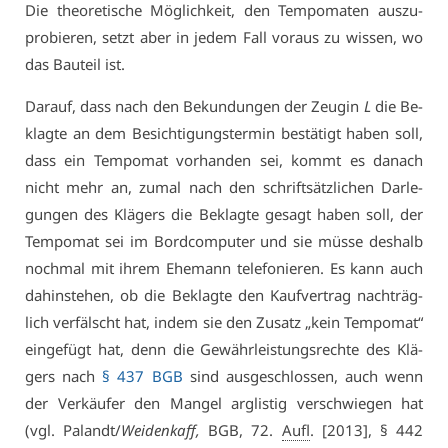
Die theo­re­ti­sche Mög­lich­keit, den Tem­po­ma­ten aus­zu­
pro­bie­ren, setzt aber in je­dem Fall vor­aus zu wis­sen, wo
das Bau­teil ist.
Dar­auf, dass nach den Be­kun­dun­gen der Zeu­gin
L
die Be­
klag­te an dem Be­sich­ti­gungs­ter­min be­stä­tigt ha­ben soll,
dass ein Tem­po­mat vor­han­den sei, kommt es da­nach
nicht mehr an, zu­mal nach den schrift­sätz­li­chen Dar­le­
gun­gen des Klä­gers die Be­klag­te ge­sagt ha­ben soll, der
Tem­po­mat sei im Bord­com­pu­ter und sie müs­se des­halb
noch­mal mit ih­rem Ehe­mann te­le­fo­nie­ren. Es kann auch
da­hin­ste­hen, ob die Be­klag­te den Kauf­ver­trag nach­träg­
lich ver­fälscht hat, in­dem sie den Zu­satz „kein Tem­po­mat“
ein­ge­fügt hat, denn die Ge­währ­leis­tungs­rech­te des Klä­
gers nach
§ 437 BGB
sind aus­ge­schlos­sen, auch wenn
der Ver­käu­fer den Man­gel arg­lis­tig ver­schwie­gen hat
(vgl. Pa­landt/
Wei­den­kaff,
BGB, 72.
Aufl
. [2013], § 442