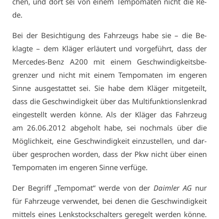
chen, und dort sei von ei­nem Tem­po­ma­ten nicht die Re­
de.
Bei der Be­sich­ti­gung des Fahr­zeugs ha­be sie – die Be­
klag­te – dem Klä­ger er­läu­tert und vor­ge­führt, dass der
Mer­ce­des-Benz A200 mit ei­nem Ge­schwin­dig­keits­be­
gren­zer und nicht mit ei­nem Tem­po­ma­ten im en­ge­ren
Sin­ne aus­ge­stat­tet sei. Sie ha­be dem Klä­ger mit­ge­teilt,
dass die Ge­schwin­dig­keit über das Mul­ti­funk­ti­ons­lenk­rad
ein­ge­stellt wer­den kön­ne. Als der Klä­ger das Fahr­zeug
am 26.06.2012 ab­ge­holt ha­be, sei noch­mals über die
Mög­lich­keit, ei­ne Ge­schwin­dig­keit ein­zu­stel­len, und dar­
über ge­spro­chen wor­den, dass der Pkw nicht über ei­nen
Tem­po­ma­ten im en­ge­ren Sin­ne ver­fü­ge.
Der Be­griff „Tem­po­mat“ wer­de von der
Daim­ler AG
nur
für Fahr­zeu­ge ver­wen­det, bei de­nen die Ge­schwin­dig­keit
mit­tels ei­nes Lenk­stock­schal­ters ge­re­gelt wer­den kön­ne.