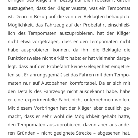
aus­zu­ge­hen, dass der Klä­ger wuss­te, was ein Tem­po­mat
ist. Denn in Be­zug auf die von der Be­klag­ten be­haup­te­te
Mög­lich­keit, das Fahr­zeug auf der Pro­be­fahrt ein­schließ­
lich des Tem­po­ma­ten aus­zu­pro­bie­ren, hat der Klä­ger
nicht et­wa vor­ge­tra­gen, dass er den Tem­po­ma­ten nicht
ha­be aus­pro­bie­ren kön­nen, da ihm die Be­klag­te die
Funk­ti­ons­wei­se nicht er­klärt ha­be; er hat viel­mehr dar­ge­
legt, dass auf der Pro­be­fahrt kei­ne Ge­le­gen­heit ein­ge­tre­
ten sei. Er­fah­rungs­ge­mäß sei das Fah­ren mit dem Tem­po­
ma­ten nur auf Au­to­bah­nen kom­for­ta­bel. Da er sich mit
den De­tails des Fahr­zeugs nicht aus­ge­kannt ha­be, ha­be
er ei­ne ex­pe­ri­men­tel­le Fahrt nicht un­ter­neh­men wol­len.
Mit die­sem Vor­brin­gen hat der Klä­ger aber deut­lich ge­
macht, dass er sehr wohl die Mög­lich­keit ge­habt hät­te,
den Tem­po­ma­ten aus­zu­pro­bie­ren, da­von aber aus an­de­
ren Grün­den – nicht ge­eig­ne­te Stre­cke – ab­ge­se­hen hat.