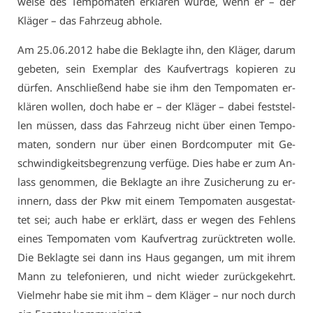
wei­se des Tem­po­ma­ten er­klä­ren wür­de, wenn er – der
Klä­ger – das Fahr­zeug ab­ho­le.
Am 25.06.2012 ha­be die Be­klag­te ihn, den Klä­ger, dar­um
ge­be­ten, sein Ex­em­plar des Kauf­ver­trags ko­pie­ren zu
dür­fen. An­schlie­ßend ha­be sie ihm den Tem­po­ma­ten er­
klä­ren wol­len, doch ha­be er – der Klä­ger – da­bei fest­stel­
len müs­sen, dass das Fahr­zeug nicht über ei­nen Tem­po­
ma­ten, son­dern nur über ei­nen Bord­com­pu­ter mit Ge­
schwin­dig­keits­be­gren­zung ver­fü­ge. Dies ha­be er zum An­
lass ge­nom­men, die Be­klag­te an ih­re Zu­si­che­rung zu er­
in­nern, dass der Pkw mit ei­nem Tem­po­ma­ten aus­ge­stat­
tet sei; auch ha­be er er­klärt, dass er we­gen des Feh­lens
ei­nes Tem­po­ma­ten vom Kauf­ver­trag zu­rück­tre­ten wol­le.
Die Be­klag­te sei dann ins Haus ge­gan­gen, um mit ih­rem
Mann zu te­le­fo­nie­ren, und nicht wie­der zu­rück­ge­kehrt.
Viel­mehr ha­be sie mit ihm – dem Klä­ger – nur noch durch