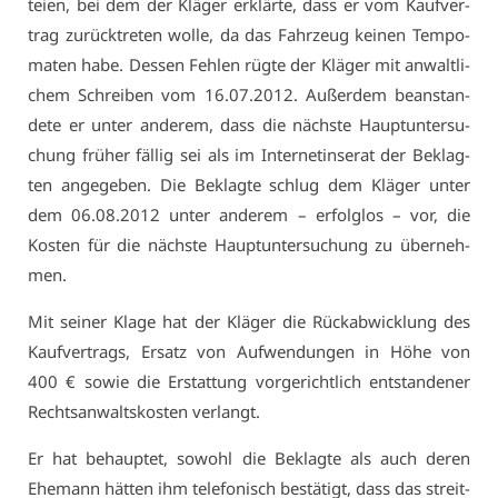
tei­en, bei dem der Klä­ger er­klär­te, dass er vom Kauf­ver­
trag zu­rück­tre­ten wol­le, da das Fahr­zeug kei­nen Tem­po­
ma­ten ha­be. Des­sen Feh­len rüg­te der Klä­ger mit an­walt­li­
chem Schrei­ben vom 16.07.2012. Au­ßer­dem be­an­stan­
de­te er un­ter an­de­rem, dass die nächs­te Haupt­un­ter­su­
chung frü­her fäl­lig sei als im In­ter­net­in­se­rat der Be­klag­
ten an­ge­ge­ben. Die Be­klag­te schlug dem Klä­ger un­ter
dem 06.08.2012 un­ter an­de­rem – er­folg­los – vor, die
Kos­ten für die nächs­te Haupt­un­ter­su­chung zu über­neh­
men.
Mit sei­ner Kla­ge hat der Klä­ger die Rück­ab­wick­lung des
Kauf­ver­trags, Er­satz von Auf­wen­dun­gen in Hö­he von
400 € so­wie die Er­stat­tung vor­ge­richt­lich ent­stan­de­ner
Rechts­an­walts­kos­ten ver­langt.
Er hat be­haup­tet, so­wohl die Be­klag­te als auch de­ren
Ehe­mann hät­ten ihm te­le­fo­nisch be­stä­tigt, dass das streit­