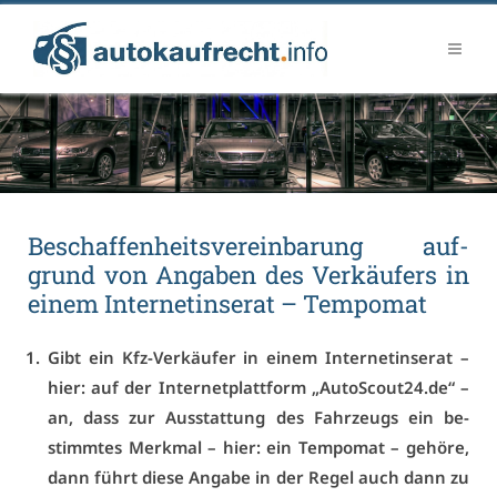
Be­schaf­fen­heits­ver­ein­ba­rung auf­
grund von An­ga­ben des Ver­käu­fers in
ei­nem In­ter­net­in­se­rat – Tem­po­mat
Gibt ein Kfz-Ver­käu­fer in ei­nem In­ter­net­in­se­rat –
hier: auf der In­ter­net­platt­form „AutoScout24.​de“ –
an, dass zur Aus­stat­tung des Fahr­zeugs ein be­
stimm­tes Merk­mal – hier: ein Tem­po­mat – ge­hö­re,
dann führt die­se An­ga­be in der Re­gel auch dann zu