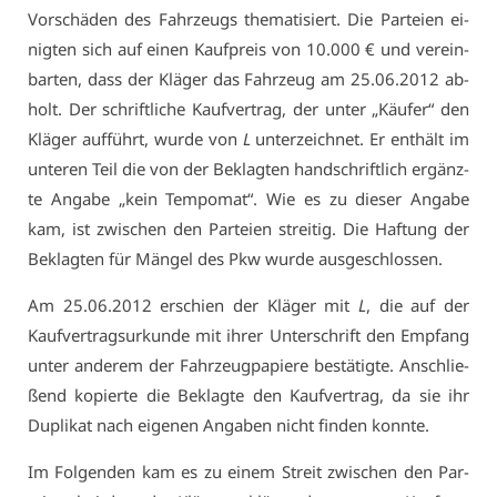
Vor­schä­den des Fahr­zeugs the­ma­ti­siert. Die Par­tei­en ei­
nig­ten sich auf ei­nen Kauf­preis von 10.000 € und ver­ein­
bar­ten, dass der Klä­ger das Fahr­zeug am 25.06.2012 ab­
holt. Der schrift­li­che Kauf­ver­trag, der un­ter „Käu­fer“ den
Klä­ger auf­führt, wur­de von
L
un­ter­zeich­net. Er ent­hält im
un­te­ren Teil die von der Be­klag­ten hand­schrift­lich er­gänz­
te An­ga­be „kein Tem­po­mat“. Wie es zu die­ser An­ga­be
kam, ist zwi­schen den Par­tei­en strei­tig. Die Haf­tung der
Be­klag­ten für Män­gel des Pkw wur­de aus­ge­schlos­sen.
Am 25.06.2012 er­schien der Klä­ger mit
L
, die auf der
Kauf­ver­trags­ur­kun­de mit ih­rer Un­ter­schrift den Emp­fang
un­ter an­de­rem der Fahr­zeug­pa­pie­re be­stä­tig­te. An­schlie­
ßend ko­pier­te die Be­klag­te den Kauf­ver­trag, da sie ihr
Du­pli­kat nach ei­ge­nen An­ga­ben nicht fin­den konn­te.
Im Fol­gen­den kam es zu ei­nem Streit zwi­schen den Par­