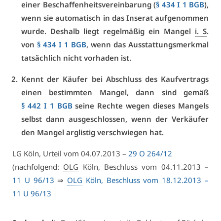
ei­ner Be­schaf­fen­heits­ver­ein­ba­rung (
§ 434 I 1 BGB
),
wenn sie au­to­ma­tisch in das In­se­rat auf­ge­nom­men
wur­de. Des­halb liegt re­gel­mä­ßig ein Man­gel
i. S
.
von
§ 434 I 1 BGB
, wenn das Aus­stat­tungs­merk­mal
tat­säch­lich nicht vor­ha­den ist.
Kennt der Käu­fer bei Ab­schluss des Kauf­ver­trags
ei­nen be­stimm­ten Man­gel, dann sind ge­mäß
§ 442 I 1 BGB
sei­ne Rech­te we­gen die­ses Man­gels
selbst dann aus­ge­schlos­sen, wenn der Ver­käu­fer
den Man­gel arg­lis­tig ver­schwie­gen hat.
LG Köln, Ur­teil vom 04.07.2013 –
29 O 264/12
(nach­fol­gend:
OLG
Köln, Be­schluss vom 04.11.2013 –
11 U 96/13
⇒
OLG
Köln, Be­schluss vom 18.12.2013 –
11 U 96/13