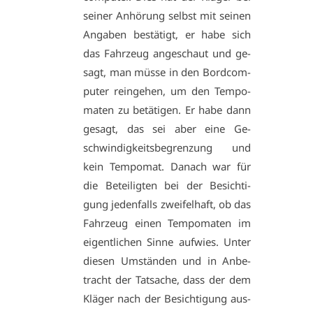
sei­ner An­hö­rung selbst mit sei­nen
An­ga­ben be­stä­tigt, er ha­be sich
das Fahr­zeug an­ge­schaut und ge­
sagt, man müs­se in den Bord­com­
pu­ter rein­ge­hen, um den Tem­po­
ma­ten zu be­tä­ti­gen. Er ha­be dann
ge­sagt, das sei aber ei­ne Ge­
schwin­dig­keits­be­gren­zung und
kein Tem­po­mat. Da­nach war für
die Be­tei­lig­ten bei der Be­sich­ti­
gung je­den­falls zwei­fel­haft, ob das
Fahr­zeug ei­nen Tem­po­ma­ten im
ei­gent­li­chen Sin­ne auf­wies. Un­ter
die­sen Um­stän­den und in An­be­
tracht der Tat­sa­che, dass der dem
Klä­ger nach der Be­sich­ti­gung aus­