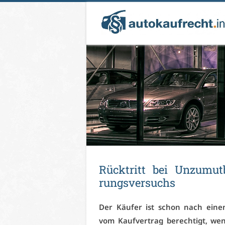
Rück­tritt bei Un­zu­mut­
rungs­ver­suchs
Der Käu­fer ist schon nach ei­nem
vom Kauf­ver­trag be­rech­tigt, we