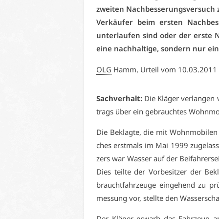
zwei­ten Nach­bes­se­rungs­ver­such
Ver­käu­fer beim ers­ten Nach­bes­s
un­ter­lau­fen sind oder der ers­te 
ei­ne nach­hal­ti­ge, son­dern nur ei­n
OLG
Hamm, Ur­teil vom 10.03.2011
Sach­ver­halt:
Die Klä­ger ver­lan­gen 
trags über ein ge­brauch­tes Wohn­mo­
Die Be­klag­te, die mit Wohn­mo­bi­len
ches erst­mals im Mai 1999 zu­ge­las­s
zers war Was­ser auf der Bei­fah­rer­
Dies teil­te der Vor­be­sit­zer der Be­
braucht­fahr­zeu­ge ein­ge­hend zu pr
mes­sung vor, stell­te den Was­ser­scha
Der Klä­ger er­warb das Fahr­zeug 