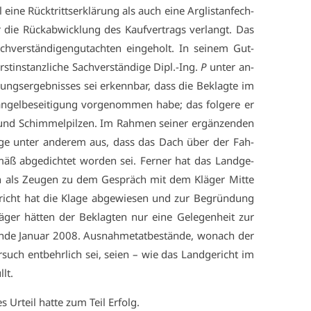
ei­ne Rück­tritts­er­klä­rung als auch ei­ne Arg­listan­fech­
 die Rück­ab­wick­lung des Kauf­ver­trags ver­langt. Das
ch­ver­stän­di­gen­gut­ach­ten ein­ge­holt. In sei­nem Gut­
­in­stanz­li­che Sach­ver­stän­di­ge Dipl.-Ing.
P
un­ter an­
ungs­er­geb­nis­ses sei er­kenn­bar, dass die Be­klag­te im
n­gel­be­sei­ti­gung vor­ge­nom­men ha­be; das fol­ge­re er
und Schim­mel­pil­zen. Im Rah­men sei­ner er­gän­zen­den
di­ge un­ter an­de­rem aus, dass das Dach über der Fah­
­mäß ab­ge­dich­tet wor­den sei. Fer­ner hat das Land­ge­
­ten als Zeu­gen zu dem Ge­spräch mit dem Klä­ger Mit­te
cht hat die Kla­ge ab­ge­wie­sen und zur Be­grün­dung
ä­ger hät­ten der Be­klag­ten nur ei­ne Ge­le­gen­heit zur
­de Ja­nu­ar 2008. Aus­nah­me­tat­be­stän­de, wo­nach der
r­such ent­behr­lich sei, sei­en – wie das Land­ge­richt im
llt.
 Ur­teil hat­te zum Teil Er­folg.