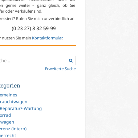
en gerne weiter – ganz gleich, ob Sie
er oder Verkäufer sind.
ressiert? Rufen Sie mich unverbindlich an
(0 23 27) 8 32 59-99
r nutzen Sie mein
Kontaktformular
.
Erweiterte Suche
tegorien
gemeines
rauchtwagen
-Reparatur/-Wartung
orrad
uwagen
renz (intern)
uerrecht