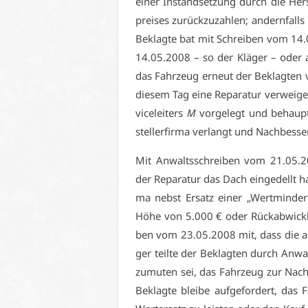
ei­ner In­stand­set­zung durch die Her­
prei­ses zu­rück­zu­zah­len; an­dern­fall
Be­klag­te bat mit Schrei­ben vom 14.
14.05.2008 – so der Klä­ger – oder am
das Fahr­zeug er­neut der Be­klag­ten v
die­sem Tag ei­ne Re­pa­ra­tur ver­wei­ge
vice­lei­ters
M
vor­ge­legt und be­haup­
stel­ler­fir­ma ver­langt und Nach­bes­se
Mit An­walts­schrei­ben vom 21.05.200
der Re­pa­ra­tur das Dach ein­ge­dellt ha­
ma nebst Er­satz ei­ner „Wert­min­de­
Hö­he von 5.000 € oder Rück­ab­wick­lu
ben vom 23.05.2008 mit, dass die an­ge­b
ger teil­te der Be­klag­ten durch An­
zu­mu­ten sei, das Fahr­zeug zur Nach­
Be­klag­te blei­be auf­ge­for­dert, das 