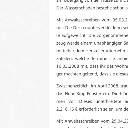
am Über­gang von der Hut­ze zum Dach b
Der Was­ser­scha­den be­ste­he schon se
Mit An­walts­schrei­ben vom 05.03.200
mit: Die De­cken­un­ter­ver­klei­dung se
le auf­ge­weicht. Die vor­ge­nom­me­ne
zeug wer­de ei­nem un­ab­hän­gi­gen Sach
mit­tel­bar dem Her­stel­ler­un­ter­neh­m
zu­tei­len, wel­che Ter­mi­ne sie an­b
10.03.2008 mit, dass ihr das Wohn­mo
ger mach­ten gel­tend, dass sie die­se
Zwi­schen­zeit­lich, im April 2008, trat
das He­be-Kipp-Fens­ter ein. Die Klä­g
men vor. Die­ses un­ter­brei­te­te 
2.218,16 € er­for­der­lich sei­en, um de
Mit An­walts­schrei­ben vom 29.04.200