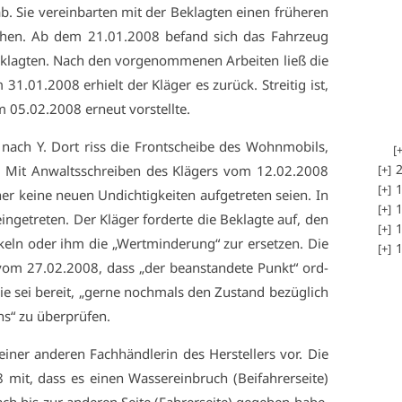
b. Sie ver­ein­bar­ten mit der Be­klag­ten ei­nen frü­he­ren
ge­se­hen. Ab dem 21.01.2008 be­fand sich das Fahr­zeug
klag­ten. Nach den vor­ge­nom­me­nen Ar­bei­ten ließ die
31.01.2008 er­hielt der Klä­ger es zu­rück. Strei­tig ist,
 05.02.2008 er­neut vor­stell­te.
 nach Y. Dort riss die Front­schei­be des Wohn­mo­bils,
2
. Mit An­walts­schrei­ben des Klä­gers vom 12.02.2008
1
er kei­ne neu­en Un­dich­tig­kei­ten auf­ge­tre­ten sei­en. In
1
n­ge­tre­ten. Der Klä­ger for­der­te die Be­klag­te auf, den
1
­ckeln oder ihm die „Wert­min­de­rung“ zur er­set­zen. Die
1
n vom 27.02.2008, dass „der be­an­stan­de­te Punkt“ ord­
ie sei be­reit, „ger­ne noch­mals den Zu­stand be­züg­lich
ens“ zu über­prü­fen.
i­ner an­de­ren Fach­händ­le­rin des Her­stel­lers vor. Die
it, dass es ei­nen Was­ser­ein­bruch (Bei­fah­rer­sei­te)