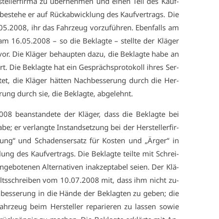
stel­ler­fir­ma zu über­neh­men und ei­nen Teil des Kauf­
s be­ste­he er auf Rück­ab­wick­lung des Kauf­ver­trags. Die
05.2008, ihr das Fahr­zeug vor­zu­füh­ren. Eben­falls am
 16.05.2008 – so die Be­klag­te – stell­te der Klä­ger
or. Die Klä­ger be­haup­ten da­zu, die Be­klag­te ha­be an
rt. Die Be­klag­te hat ein Ge­sprächs­pro­to­koll ih­res Ser­
tet, die Klä­ger hät­ten Nach­bes­se­rung durch die Her­
­rung durch sie, die Be­klag­te, ab­ge­lehnt.
8 be­an­stan­de­te der Klä­ger, dass die Be­klag­te bei
be; er ver­lang­te In­stand­set­zung bei der Her­stel­ler­fir­
rung“ und Scha­dens­er­satz für Kos­ten und „Är­ger“ in
ng des Kauf­ver­trags. Die Be­klag­te teil­te mit Schrei­
o­te­nen Al­ter­na­ti­ven in­ak­zep­ta­bel sei­en. Der Klä­
walts­schrei­ben vom 10.07.2008 mit, dass ihm nicht zu­
bes­se­rung in die Hän­de der Be­klag­ten zu ge­ben; die
Fahr­zeug beim Her­stel­ler re­pa­rie­ren zu las­sen so­wie