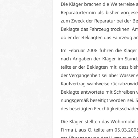
Die Klä­ger bra­chen die Wei­ter­rei­se a
Re­pa­ra­tur­ter­min als bis­her vor­
zum Zweck der Re­pa­ra­tur bei der Be­
Be­klag­te das Fahr­zeug trock­nen. Am 
ob er der Be­klag­ten das Fahr­zeug am
Im Fe­bru­ar 2008 fuh­ren die Klä­ger
nach An­ga­ben der Klä­ger im Stand
teil­te er der Be­klag­ten mit, dass bis­h
der Ver­gan­gen­heit sei aber Was­ser ei
Kauf­ver­trag wahl­wei­se rück­ab­zu­wi
Be­klag­te ant­wor­te­te mit Schrei­be
nungs­ge­mäß be­sei­tigt wor­den sei. S
des be­sei­tig­ten Feuch­tig­keits­scha­d
Die Klä­ger stell­ten das Wohn­mo­bil e
Fir­ma
L
aus O. teil­te am 05.03.2008 m