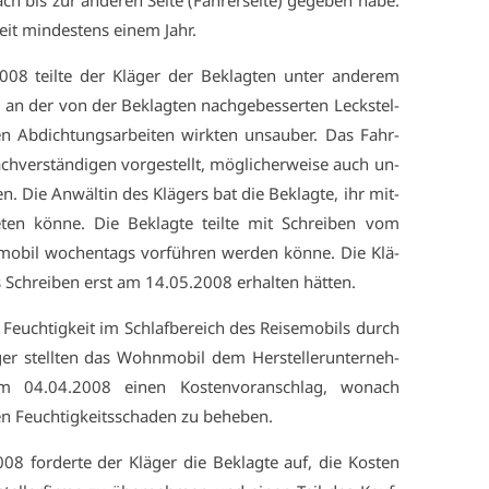
is zur an­de­ren Sei­te (Fah­rer­sei­te) ge­ge­ben ha­be.
it min­des­tens ei­nem Jahr.
8 teil­te der Klä­ger der Be­klag­ten un­ter an­de­rem
i an der von der Be­klag­ten nach­ge­bes­ser­ten Leck­stel­
n Ab­dich­tungs­ar­bei­ten wirk­ten un­sau­ber. Das Fahr­
­ver­stän­di­gen vor­ge­stellt, mög­li­cher­wei­se auch un­
en. Die An­wäl­tin des Klä­gers bat die Be­klag­te, ihr mit­
ie­ten kön­ne. Die Be­klag­te teil­te mit Schrei­ben vom
­bil wo­chen­tags vor­füh­ren wer­den kön­ne. Die Klä­
s Schrei­ben erst am 14.05.2008 er­hal­ten hät­ten.
 Feuch­tig­keit im Schlaf­be­reich des Rei­se­mo­bils durch
er stell­ten das Wohn­mo­bil dem Her­stel­ler­un­ter­neh­
am 04.04.2008 ei­nen Kos­ten­vor­an­schlag, wo­nach
n Feuch­tig­keits­scha­den zu be­he­ben.
8 for­der­te der Klä­ger die Be­klag­te auf, die Kos­ten