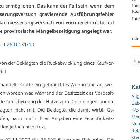
Ihn
 zu er­mög­li­chen. Das kann der Fall sein, wenn dem
Käuf
e­rungs­ver­such gra­vie­ren­de Aus­füh­rungs­feh­ler
Inte
Nach­bes­se­rungs­ver­such von vorn­her­ein nicht auf
e pro­vi­so­ri­sche Män­gel­be­sei­ti­gung an­ge­legt war.
ode
 –
I-28 U 131/10
von der Be­klag­ten die Rück­ab­wick­lung ei­nes Kauf­ver­
bil.
 han­delt, kauf­te ein ge­brauch­tes Wohn­mo­bil an, wel­
Ka
en wor­den war. Wäh­rend der Be­sitz­zeit des Vor­be­sit­
All
sei­te am Über­gang der Hut­ze zum Dach ein­ge­drun­gen.
Geb
klag­ten nicht mit. Die Be­klag­te, die da­mit wirbt, Ge­
Kfz
Mot
ü­fen, nahm nach ih­ren An­ga­ben ei­ne Feuch­tig­keits­
Ne
­den je­doch nicht fest.
Refe
Ste
am 02.11.2007 für 36.598 € von der Be­klag­ten. Die