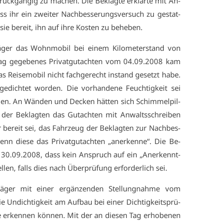
rück­gän­gig zu ma­chen. Die Be­klag­te er­klär­te mit An­
 ihr ein zwei­ter Nach­bes­se­rungs­ver­such zu ge­stat­
 sie be­reit, ihn auf ih­re Kos­ten zu be­he­ben.
­ger das Wohn­mo­bil bei ei­nem Ki­lo­me­ter­stand von
ag ge­ge­be­nes Pri­vat­gut­ach­ten vom 04.09.2008 kam
 Rei­se­mo­bil nicht fach­ge­recht in­stand ge­setzt ha­be.
ge­dich­tet wor­den. Die vor­han­de­ne Feuch­tig­keit sei
den. An Wän­den und De­cken hät­ten sich Schim­mel­pil­
e der Be­klag­ten das Gut­ach­ten mit An­walts­schrei­ben
 be­reit sei, das Fahr­zeug der Be­klag­ten zur Nach­bes­
nn die­se das Pri­vat­gut­ach­ten „an­er­ken­ne“. Die Be­
om 30.09.2008, dass kein An­spruch auf ein „An­er­kennt­
l­len, falls dies nach Über­prü­fung er­for­der­lich sei.
Klä­ger mit ei­ner er­gän­zen­den Stel­lung­nah­me vom
 Un­dich­tig­keit am Auf­bau bei ei­ner Dich­tig­keits­prü­
­te er­ken­nen kön­nen. Mit der an die­sen Tag er­ho­be­nen