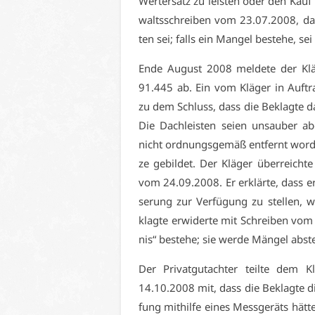
Wert­er­satz zu leis­ten oder den Kauf 
walts­schrei­ben vom 23.07.2008, dass
ten sei; falls ein Man­gel be­ste­he, sei
En­de Au­gust 2008 mel­de­te der Klä
91.445 ab. Ein vom Klä­ger in Auf­tr
zu dem Schluss, dass die Be­klag­te das
Die Dach­leis­ten sei­en un­sau­ber ab­
nicht ord­nungs­ge­mäß ent­fernt wor­
ze ge­bil­det. Der Klä­ger über­reich­t
vom 24.09.2008. Er er­klär­te, dass er
se­rung zur Ver­fü­gung zu stel­len, we
klag­te er­wi­der­te mit Schrei­ben v
nis“ be­ste­he; sie wer­de Män­gel ab­ste
Der Pri­vat­gut­ach­ter teil­te dem 
14.10.2008 mit, dass die Be­klag­te die
fung mit­hil­fe ei­nes Mess­ge­räts hät