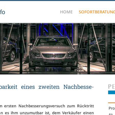
HOME
SOFORTBERATUN
bar­keit ei­nes zwei­ten Nach­bes­se­
 ers­ten Nach­bes­se­rungs­ver­such zum Rück­tritt
Pro
nn es ihm un­zu­mut­bar ist, dem Ver­käu­fer ei­nen
Als