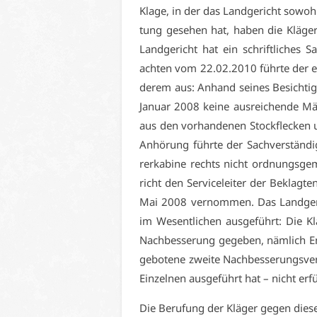
Kla­ge, in der das Land­ge­richt so­wohl 
tung ge­se­hen hat, ha­ben die Klä­ger
Land­ge­richt hat ein schrift­li­ches Sa
ach­ten vom 22.02.2010 führ­te der erst
de­rem aus: An­hand sei­nes Be­sich­ti­g
Ja­nu­ar 2008 kei­ne aus­rei­chen­de Mä
aus den vor­han­de­nen Stock­fle­cken 
An­hö­rung führ­te der Sach­ver­stän­
rer­ka­bi­ne rechts nicht ord­nungs­ge
richt den Ser­vice­lei­ter der Be­klag
Mai 2008 ver­nom­men. Das Land­ge­ri
im We­sent­li­chen aus­ge­führt: Die Kl
Nach­bes­se­rung ge­ge­ben, näm­lich En
ge­bo­te­ne zwei­te Nach­bes­se­rungs­ve
Ein­zel­nen aus­ge­führt hat – nicht er­fü
Die Be­ru­fung der Klä­ger ge­gen die­ses