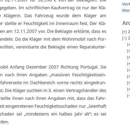
Ver
ge­ben. Im schrift­li­chen Kauf­ver­trag ist nur der Klä­
Wet
ie Klä­ge­rin. Das Fahr­zeug wur­de dem Klä­ger am
Ar
 stell­te er Feuch­tig­keit im In­nen­raum fest. Der Klä­
ten am 12.11.2007 vor. Die Be­klag­te er­klär­te, dass es
2
2
t han­de­le. Da die Klä­ger mit dem Wohn­mo­bil nach Por­
l­ten, ver­ein­bar­te die Be­klag­te ei­nen Re­pa­ra­tur­ter­
­bil An­fang De­zem­ber 2007 Rich­tung Por­tu­gal. Sie
 nach ih­ren An­ga­ben „mas­si­ven Feuch­tig­keits­ein­
ah­rer­sei­te im Dach­be­reich vor­ne rechts ein­ge­drun­
t. Die Klä­ger such­ten in X. ei­nen Ver­trags­händ­ler des
er teil­te ih­nen nach ih­ren An­ga­ben mit, dass das Fahr­
 ein­ge­tre­te­nen Feuch­tig­keits­scha­den nur „lai­en­haft
cha­den sei „min­des­tens ein hal­bes Jahr alt“; es sei
­den.