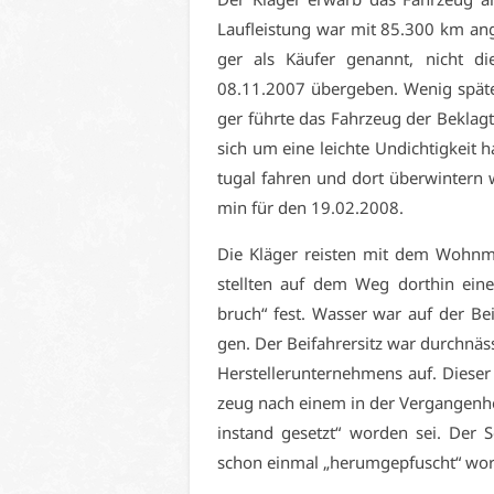
Lauf­leis­tung war mit 85.300 km an­ge­
ger als Käu­fer ge­nannt, nicht d
08.11.2007 über­ge­ben. We­nig spä­ter
ger führ­te das Fahr­zeug der Be­klag­
sich um ei­ne leich­te Un­dich­tig­kei
tu­gal fah­ren und dort über­win­tern wol
min für den 19.02.2008.
Die Klä­ger reis­ten mit dem Wohn­mo
stell­ten auf dem Weg dort­hin ei­nen
bruch“ fest. Was­ser war auf der Bei­f
gen. Der Bei­fah­rer­sitz war durch­näss
Her­stel­ler­un­ter­neh­mens auf. Die­s
zeug nach ei­nem in der Ver­gan­gen­heit
in­stand ge­setzt“ wor­den sei. Der S
schon ein­mal „her­um­ge­pfuscht“ wor