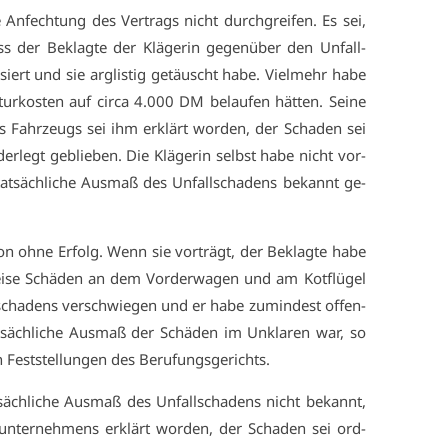
ie An­fech­tung des Ver­trags nicht durch­grei­fen. Es sei,
s der Be­klag­te der Klä­ge­rin ge­gen­über den Un­fall­
i­siert und sie arg­lis­tig ge­täuscht ha­be. Viel­mehr ha­be
­tur­kos­ten auf cir­ca 4.000 DM be­lau­fen hät­ten. Sei­ne
es Fahr­zeugs sei ihm er­klärt wor­den, der Scha­den sei
er­legt ge­blie­ben. Die Klä­ge­rin selbst ha­be nicht vor­
at­säch­li­che Aus­maß des Un­fall­scha­dens be­kannt ge­
­on oh­ne Er­folg. Wenn sie vor­trägt, der Be­klag­te ha­be
i­se Schä­den an dem Vor­der­wa­gen und am Kot­flü­gel
cha­dens ver­schwie­gen und er ha­be zu­min­dest of­fen­
säch­li­che Aus­maß der Schä­den im Un­kla­ren war, so
 Fest­stel­lun­gen des Be­ru­fungs­ge­richts.
äch­li­che Aus­maß des Un­fall­scha­dens nicht be­kannt,
­un­ter­neh­mens er­klärt wor­den, der Scha­den sei ord­