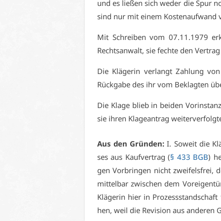
und es lie­ßen sich we­der die Spur noc
sind nur mit ei­nem Kos­ten­auf­wand
Mit Schrei­ben vom 07.11.1979 er­klä
Rechts­an­walt, sie fech­te den Ver­trag
Die Klä­ge­rin ver­langt Zah­lung v
Rück­ga­be des ihr vom Be­klag­ten übe
Die Kla­ge blieb in bei­den Vor­in­stan­z
sie ih­ren Kla­ge­an­trag wei­ter­ver­folg­t
Aus den Grün­den:
I. So­weit die Kl
ses aus Kauf­ver­trag (
§ 433 BGB
) he
gen Vor­brin­gen nicht zwei­fels­frei
mit­tel­bar zwi­schen dem Vor­ei­gen­t
Klä­ge­rin hier in Pro­zess­stand­schaft
hen, weil die Re­vi­si­on aus an­de­ren 