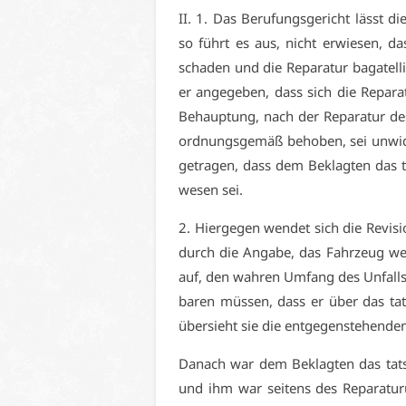
II. 1. Das Be­ru­fungs­ge­richt lässt d
so führt es aus, nicht er­wie­sen, das
scha­den und die Re­pa­ra­tur ba­ga­tel­l
er an­ge­ge­ben, dass sich die Re­pa­ra
Be­haup­tung, nach der Re­pa­ra­tur d
ord­nungs­ge­mäß be­ho­ben, sei un­wi­d
ge­tra­gen, dass dem Be­klag­ten das t
we­sen sei.
2. Hier­ge­gen wen­det sich die Re­vi­si
durch die An­ga­be, das Fahr­zeug we
auf, den wah­ren Um­fang des Un­fall­s
ba­ren müs­sen, dass er über das tat­
über­sieht sie die ent­ge­gen­ste­hen­den
Da­nach war dem Be­klag­ten das tat­s
und ihm war sei­tens des Re­pa­ra­tur