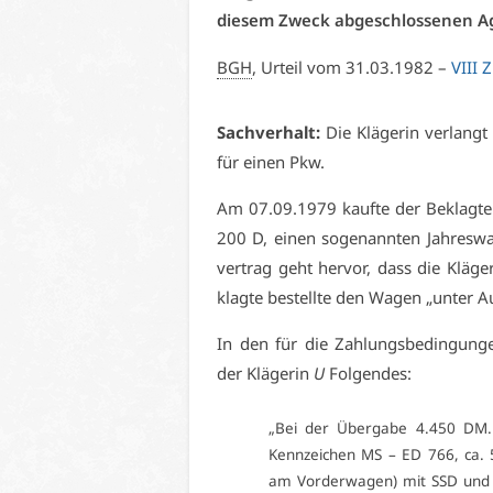
die­sem Zweck ab­ge­schlos­se­nen A
BGH
, Ur­teil vom 31.03.1982 –
VI­II
Sach­ver­halt:
Die Klä­ge­rin ver­langt
für ei­nen Pkw.
Am 07.09.1979 kauf­te der Be­klag­te i
200 D, ei­nen so­ge­nann­ten Jah­re
ver­trag geht her­vor, dass die Klä­ge
klag­te be­stell­te den Wa­gen „un­ter A
In den für die Zah­lungs­be­din­gun­gen
der Klä­ge­rin
U
Fol­gen­des:
„Bei der Über­ga­be 4.450 DM.
Kenn­zei­chen MS – ED 766, ca. 5
am Vor­der­wa­gen) mit SSD und 