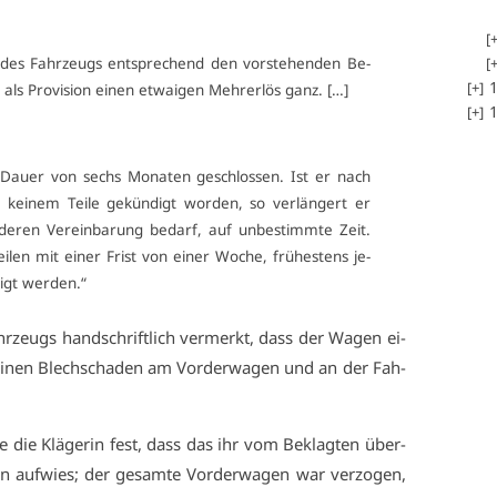
g des Fahr­zeugs ent­spre­chend den vor­ste­hen­den Be­
1
 als Pro­vi­si­on ei­nen et­wai­gen Mehr­er­lös ganz. […]
1
 Dau­er von sechs Mo­na­ten ge­schlos­sen. Ist er nach
kei­nem Tei­le ge­kün­digt wor­den, so ver­län­gert er
de­ren Ver­ein­ba­rung be­darf, auf un­be­stimm­te Zeit.
len mit ei­ner Frist von ei­ner Wo­che, frü­hes­tens je­
igt wer­den.“
hr­zeugs hand­schrift­lich ver­merkt, dass der Wa­gen ei­
 ei­nen Blech­scha­den am Vor­der­wa­gen und an der Fah­
e die Klä­ge­rin fest, dass das ihr vom Be­klag­ten über­
den auf­wies; der ge­sam­te Vor­der­wa­gen war ver­zo­gen,