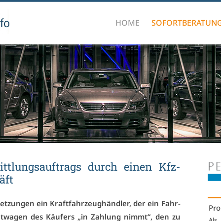
HOME
SOFORTBERATUN
itt­lungs­auf­trags durch ei­nen Kfz-
äft
et­zun­gen ein Kraft­fahr­zeug­händ­ler, der ein Fahr­
Pro
t­wa­gen des Käu­fers „in Zah­lung nimmt“, den zu
Als