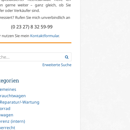
en gerne weiter – ganz gleich, ob Sie
er oder Verkäufer sind.
ressiert? Rufen Sie mich unverbindlich an
(0 23 27) 8 32 59-99
r nutzen Sie mein
Kontaktformular
.
Erweiterte Suche
tegorien
gemeines
rauchtwagen
-Reparatur/-Wartung
orrad
uwagen
renz (intern)
uerrecht