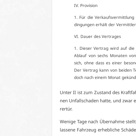
IV. Pro­vi­si­on
1. Für die Ver­kaufs­ver­mitt­lun
din­gun­gen er­hält der Ver­mitt­ler
VI. Dau­er des Ver­tra­ges
1. Die­ser Ver­trag wird auf die
Ab­lauf von sechs Mo­na­ten von 
sich, oh­ne dass es ei­ner be­son­
Der Ver­trag kann von bei­den Tei­
doch nach ei­nem Mo­nat ge­kün­d
Un­ter II ist zum Zu­stand des Kraft­fa
nen Un­fall­scha­den hat­te, und zwar
rer­tür.
We­ni­ge Ta­ge nach Über­nah­me stell­t
las­se­ne Fahr­zeug er­heb­li­che Schä­