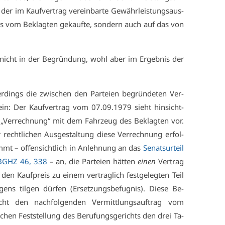
er im Kauf­ver­trag ver­ein­bar­te Ge­währ­leis­tungs­aus­
as vom Be­klag­ten ge­kauf­te, son­dern auch auf das von
r nicht in der Be­grün­dung, wohl aber im Er­geb­nis der
ler­dings die zwi­schen den Par­tei­en be­grün­de­ten Ver­
d ein: Der Kauf­ver­trag vom 07.09.1979 sieht hin­sicht­
e „Ver­rech­nung“ mit dem Fahr­zeug des Be­klag­ten vor.
recht­li­chen Aus­ge­stal­tung die­se Ver­rech­nung er­fol­
immt – of­fen­sicht­lich in An­leh­nung an das
Se­nats­ur­teil
BGHZ 46, 338
– an, die Par­tei­en hät­ten
ei­nen
Ver­trag
den Kauf­preis zu ei­nem ver­trag­lich fest­ge­leg­ten Teil
ens til­gen dür­fen (Er­set­zungs­be­fug­nis). Die­se Be­
nicht den nach­fol­gen­den Ver­mitt­lungs­auf­trag vom
hen Fest­stel­lung des Be­ru­fungs­ge­richts den drei Ta­