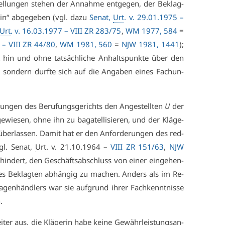
el­lun­gen ste­hen der An­nah­me ent­ge­gen, der Be­klag­
ein“ ab­ge­ge­ben (vgl. da­zu
Se­nat,
Urt
. v. 29.01.1975 –
Urt
. v. 16.03.1977 –
VI­II ZR 283/75
,
WM 1977, 584
=
1 –
VI­II ZR 44/80
,
WM 1981, 560
=
NJW 1981, 1441
);
hin und oh­ne tat­säch­li­che An­halts­punk­te über den
, son­dern durf­te sich auf die An­ga­ben ei­nes Fach­un­
lun­gen des Be­ru­fungs­ge­richts den An­ge­stell­ten
U
der
e­wie­sen, oh­ne ihn zu ba­ga­tel­li­sie­ren, und der Klä­ge­
ber­las­sen. Da­mit hat er den An­for­de­run­gen des red­
gl. Se­nat,
Urt
. v. 21.10.1964 –
VI­II ZR 151/63
,
NJW
­hin­dert, den Ge­schäfts­ab­schluss von ei­ner ein­ge­hen­
s Be­klag­ten ab­hän­gig zu ma­chen. An­ders als im Re­
a­gen­händ­lers war sie auf­grund ih­rer Fach­kennt­nis­se
.
i­ter aus, die Klä­ge­rin ha­be kei­ne Ge­währ­leis­tungs­an­