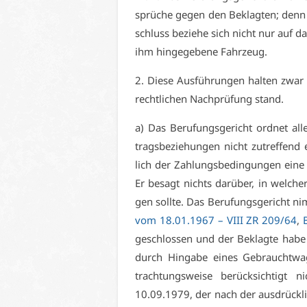
sprü­che ge­gen den Be­klag­ten; denn d
schluss be­zie­he sich nicht nur auf d
ihm hin­ge­ge­be­ne Fahr­zeug.
2. Die­se Aus­füh­run­gen hal­ten zwa
recht­li­chen Nach­prü­fung stand.
a) Das Be­ru­fungs­ge­richt ord­net al­
trags­be­zie­hun­gen nicht zu­tref­fen
lich der Zah­lungs­be­din­gun­gen ei­n
Er be­sagt nichts dar­über, in wel­cher 
gen soll­te. Das Be­ru­fungs­ge­richt n
vom 18.01.1967 –
VI­II ZR 209/64
,
ge­schlos­sen und der Be­klag­te ha­be 
durch Hin­ga­be ei­nes Ge­braucht­wa­g
trach­tungs­wei­se be­rück­sich­tigt 
10.09.1979, der nach der aus­drück­li­c