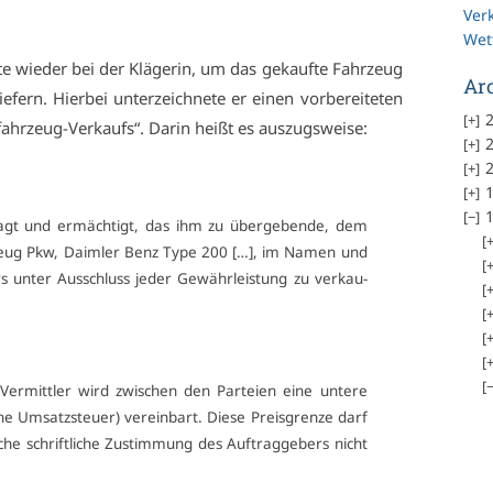
Ver
Wet
 wie­der bei der Klä­ge­rin, um das ge­kauf­te Fahr­zeug
Ar
­fern. Hier­bei un­ter­zeich­ne­te er ei­nen vor­be­rei­te­ten
2
­fahr­zeug-Ver­kaufs“. Dar­in heißt es aus­zugs­wei­se:
2
2
1
1
tragt und er­mäch­tigt, das ihm zu über­ge­ben­de, dem
r­zeug Pkw, Daim­ler Benz Ty­pe 200 […], im Na­men und
 un­ter Aus­schluss je­der Ge­währ­leis­tung zu ver­kau­
­mitt­ler wird zwi­schen den Par­tei­en ei­ne un­te­re
 Um­satz­steu­er) ver­ein­bart. Die­se Preis­gren­ze darf
­che schrift­li­che Zu­stim­mung des Auf­trag­ge­bers nicht