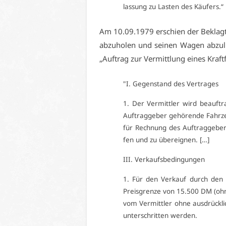
las­sung zu Las­ten des Käu­fers.“
Am 10.09.1979 er­schien der Be­klag­te
ab­zu­ho­len und sei­nen Wa­gen ab­zu­lie
„Auf­trag zur Ver­mitt­lung ei­nes Kraft
"I. Ge­gen­stand des Ver­tra­ges
1. Der Ver­mitt­ler wird be­auf­
Auf­trag­ge­ber ge­hö­ren­de Fah
für Rech­nung des Auf­trag­ge­bers
fen und zu über­eig­nen. […]
III. Ver­kaufs­be­din­gun­gen
1. Für den Ver­kauf durch den Ver
Preis­gren­ze von 15.500 DM (oh­ne
vom Ver­mitt­ler oh­ne aus­drück­li
un­ter­schrit­ten wer­den.