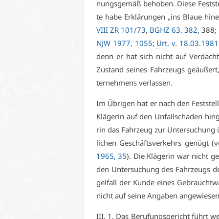
nungs­ge­mäß be­ho­ben. Die­se Fest­st
te ha­be Er­klä­run­gen „ins Blaue hin­
VI­II ZR 101/73
,
BGHZ 63, 382
, 388;
NJW 1977, 1055
;
Urt
. v. 18.03.198
denn er hat sich nicht auf Ver­dacht 
Zu­stand sei­nes Fahr­zeugs ge­äu­ßert
ter­neh­mens ver­las­sen.
Im Üb­ri­gen hat er nach den Fest­stel­
Klä­ge­rin auf den Un­fall­scha­den hin­g
rin das Fahr­zeug zur Un­ter­su­chung ü
li­chen Ge­schäfts­ver­kehrs ge­nügt (v
1965, 35
). Die Klä­ge­rin war nicht ge
den Un­ter­su­chung des Fahr­zeugs de
gel­fall der Kun­de ei­nes Ge­braucht­w
nicht auf sei­ne An­ga­ben an­ge­wie­sen
III. 1. Das Be­ru­fungs­ge­richt führt we