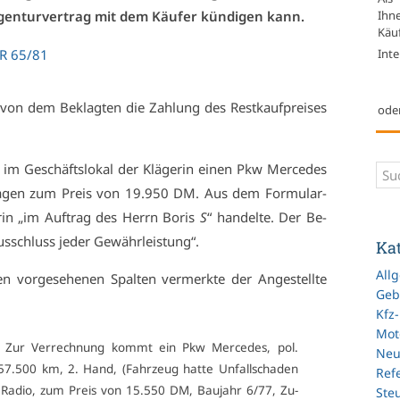
Ihn
gen­tur­ver­trag mit dem Käu­fer kün­di­gen kann.
Käuf
Inte
 ZR 65/81
 von dem Be­klag­ten die Zah­lung des Rest­kauf­prei­ses
ode
m Ge­schäfts­lo­kal der Klä­ge­rin ei­nen Pkw Mer­ce­des
s­wa­gen zum Preis von 19.950 DM. Aus dem For­mu­lar­
­rin „im Auf­trag des Herrn Bo­ris
S
“ han­del­te. Der Be­
us­schluss je­der Ge­währ­leis­tung“.
Ka
All
 vor­ge­se­he­nen Spal­ten ver­merk­te der An­ge­stell­te
Geb
Kfz
Mot
 Zur Ver­rech­nung kommt ein Pkw Mer­ce­des, pol.
Ne
7.500 km, 2. Hand, (Fahr­zeug hat­te Un­fall­scha­den
Refe
Ra­dio, zum Preis von 15.550 DM, Bau­jahr 6/77, Zu­
Ste