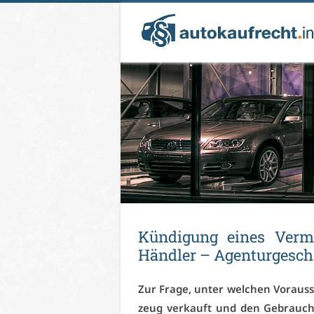
Kün­di­gung ei­nes Ver­m
Händ­ler – Agen­tur­ge­sch
Zur Fra­ge, un­ter wel­chen Vor­aus­s
zeug ver­kauft und den Ge­brauch