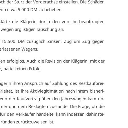
h der Sturz der Vor­der­ach­se ein­stel­len. Die Schä­den
 von et­wa 5.000 DM zu be­he­ben.
r­te die Klä­ge­rin durch den von ihr be­auf­trag­ten
 we­gen arg­lis­ti­ger Täu­schung an.
on 15.500 DM zu­züg­lich Zin­sen, Zug um Zug ge­gen
r­las­se­nen Wa­gens.
en er­folg­los. Auch die Re­vi­si­on der Klä­ge­rin, mit der
e, hat­te kei­nen Er­folg.
ä­ge­rin ih­ren An­spruch auf Zah­lung des Rest­kauf­prei­
r­lei­tet, ist ih­re Ak­tiv­le­gi­ti­ma­ti­on nach ih­rem bis­he­ri­
, denn der Kauf­ver­trag über den Jah­res­wa­gen kam un­
ü­mer und dem Be­klag­ten zu­stan­de. Die Fra­ge, ob die
 für den Ver­käu­fer han­del­te, kann in­des­sen da­hin­ste­
Grün­den zu­rück­zu­wei­sen ist.