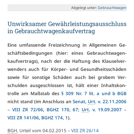
Ab­ge­legt un­ter:
Ge­braucht­wa­gen
Un­wirk­sa­mer Ge­währ­leis­tungs­aus­schluss
in Ge­braucht­wa­gen­kauf­ver­trag
Ei­ne um­fas­sen­de Frei­zei­ch­nung in All­ge­mei­nen Ge­
schäfts­be­din­gun­gen (hier: ei­nes Ge­braucht­wa­gen­
kauf­ver­trags), nach der die Haf­tung des Klau­sel­ver­
wen­ders auch für Kör­per- und Ge­sund­heits­schä­den
so­wie für sons­ti­ge Schä­den auch bei gro­bem Ver­
schul­den aus­ge­schlos­sen ist, hält ei­ner In­halts­kon­
trol­le am Maß­stab des
§ 309 Nr. 7 lit. a und b BGB
nicht stand (im An­schluss an
Se­nat,
Urt
. v. 22.11.2006
–
VI­II ZR 72/06
,
BGHZ 170, 67
;
Urt
. v. 19.09.2007 –
VI­II ZR 141/06
,
BGHZ 174, 1
).
BGH
, Ur­teil vom 04.02.2015 –
VI­II ZR 26/14