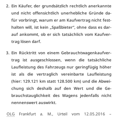
Ein Käu­fer, der grund­sätz­lich recht­lich an­er­kann­te
und nicht of­fen­sicht­lich un­er­heb­li­che Grün­de da­
für vor­bringt, war­um er am Kauf­ver­trag nicht fest­
hal­ten will, ist kein „Spaß­bie­ter“, oh­ne dass es dar­
auf an­kommt, ob er sich tat­säch­lich vom Kauf­ver­
trag lö­sen darf.
Ein Rück­tritt von ei­nem Ge­braucht­wa­gen­kauf­ver­
trag ist aus­ge­schlos­sen, wenn die tat­säch­li­che
Lauf­leis­tung des Fahr­zeugs nur ge­ring­fü­gig hö­her
ist als die ver­trag­lich ver­ein­bar­te Lauf­leis­tung
(hier: 129.121 km statt 128.500 km) und die Ab­wei­
chung sich des­halb auf den Wert und die Ge­
brauchs­taug­lich­keit des Wa­gens je­den­falls nicht
nen­nens­wert aus­wirkt.
OLG
Frank­furt a. M., Ur­teil vom 12.05.2016 –