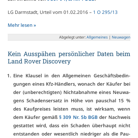
LG Darm­stadt, Ur­teil vom 01.02.2016 –
1 O 295/13
Mehr le­sen »
Ab­ge­legt un­ter:
All­ge­mei­nes
|
Neu­wa­gen
Kein Aus­spä­hen per­sön­li­cher Da­ten beim
Land Ro­ver Dis­co­very
Ei­ne Klau­sel in den All­ge­mei­nen Ge­schäfts­be­din­
gun­gen ei­nes Kfz-Händ­lers, wo­nach der Käu­fer bei
der (un­be­rech­tig­ten) Nicht­ab­nah­me ei­nes Neu­wa­
gens Scha­dens­er­satz in Hö­he von pau­schal 15 %
des Kauf­prei­ses leis­ten muss, ist wirk­sam, wenn
dem Käu­fer ge­mäß
§ 309 Nr. 5b BGB
der Nach­weis
ge­stat­tet wird, dass ein Scha­den über­haupt nicht
ent­stan­den oder we­sent­lich nied­ri­ger als die Pau­