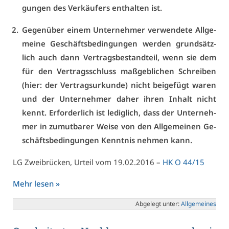
gun­gen des Ver­käu­fers ent­hal­ten ist.
Ge­gen­über ei­nem Un­ter­neh­mer ver­wen­de­te All­ge­
mei­ne Ge­schäfts­be­din­gun­gen wer­den grund­sätz­
lich auch dann Ver­trags­be­stand­teil, wenn sie dem
für den Ver­trags­schluss maß­geb­li­chen Schrei­ben
(hier: der Ver­trags­ur­kun­de) nicht bei­ge­fügt wa­ren
und der Un­ter­neh­mer da­her ih­ren In­halt nicht
kennt. Er­for­der­lich ist le­dig­lich, dass der Un­ter­neh­
mer in zu­mut­ba­rer Wei­se von den All­ge­mei­nen Ge­
schäfts­be­din­gun­gen Kennt­nis neh­men kann.
LG Zwei­brü­cken, Ur­teil vom 19.02.2016 –
HK O 44/15
Mehr le­sen »
Ab­ge­legt un­ter:
All­ge­mei­nes