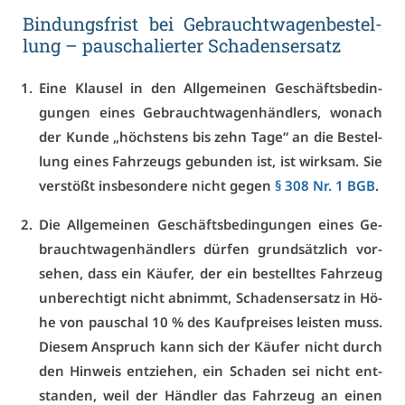
Bin­dungs­frist bei Ge­braucht­wa­gen­be­stel­
lung – pau­scha­lier­ter Scha­dens­er­satz
Ei­ne Klau­sel in den All­ge­mei­nen Ge­schäfts­be­din­
gun­gen ei­nes Ge­braucht­wa­gen­händ­lers, wo­nach
der Kun­de „höchs­tens bis zehn Ta­ge“ an die Be­stel­
lung ei­nes Fahr­zeugs ge­bun­den ist, ist wirk­sam. Sie
ver­stößt ins­be­son­de­re nicht ge­gen
§ 308 Nr. 1 BGB
.
Die All­ge­mei­nen Ge­schäfts­be­din­gun­gen ei­nes Ge­
braucht­wa­gen­händ­lers dür­fen grund­sätz­lich vor­
se­hen, dass ein Käu­fer, der ein be­stell­tes Fahr­zeug
un­be­rech­tigt nicht ab­nimmt, Scha­dens­er­satz in Hö­
he von pau­schal 10 % des Kauf­prei­ses leis­ten muss.
Die­sem An­spruch kann sich der Käu­fer nicht durch
den Hin­weis ent­zie­hen, ein Scha­den sei nicht ent­
stan­den, weil der Händ­ler das Fahr­zeug an ei­nen