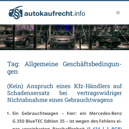
Tag:
All­ge­mei­ne Ge­schäfts­be­din­gun­
gen
(Kein) An­spruch ei­nes Kfz-Händ­lers auf
Scha­dens­er­satz bei ver­trags­wid­ri­ger
Nicht­ab­nah­me ei­nes Ge­braucht­wa­gens
Ein Ge­braucht­wa­gen – hier: ein Mer­ce­des-Benz
G 350 Blu­e­TEC Edi­ti­on 35 – ist we­gen des Feh­lens ei­
ner ver­ein­bar­ten Be­schaf­fen­heit (
§ 434 I 1 BGB
)