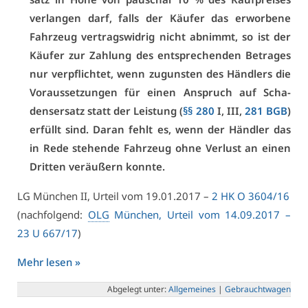
ver­lan­gen darf, falls der Käu­fer das er­wor­be­ne
Fahr­zeug ver­trags­wid­rig nicht ab­nimmt, so ist der
Käu­fer zur Zah­lung des ent­spre­chen­den Be­tra­ges
nur ver­pflich­tet, wenn zu­guns­ten des Händ­lers die
Vor­aus­set­zun­gen für ei­nen An­spruch auf Scha­
dens­er­satz statt der Leis­tung (
§§ 280
I, III,
281 BGB
)
er­füllt sind. Dar­an fehlt es, wenn der Händ­ler das
in Re­de ste­hen­de Fahr­zeug oh­ne Ver­lust an ei­nen
Drit­ten ver­äu­ßern konn­te.
LG Mün­chen II, Ur­teil vom 19.01.2017 –
2 HK O 3604/16
(nach­fol­gend:
OLG
Mün­chen, Ur­teil vom 14.09.2017 –
23 U 667/17
)
Mehr le­sen »
Ab­ge­legt un­ter:
All­ge­mei­nes
|
Ge­braucht­wa­gen