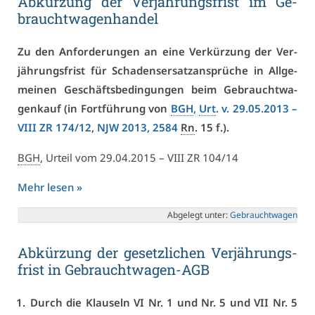
Ab­kür­zung der Ver­jäh­rungs­frist im Ge­
braucht­wa­gen­han­del
Zu den An­for­de­run­gen an ei­ne Ver­kür­zung der Ver­
jäh­rungs­frist für Scha­dens­er­satz­an­sprü­che in All­ge­
mei­nen Ge­schäfts­be­din­gun­gen beim Ge­braucht­wa­
gen­kauf (in Fort­füh­rung von
BGH
,
Urt
. v. 29.05.2013 –
VI­II ZR 174/12
,
NJW 2013, 2584
Rn
. 15 f.).
BGH
, Ur­teil vom 29.04.2015 – VI­II ZR 104/14
Mehr le­sen »
Ab­ge­legt un­ter:
Ge­braucht­wa­gen
Ab­kür­zung der ge­setz­li­chen Ver­jäh­rungs­
frist in Ge­braucht­wa­gen-AGB
Durch die Klau­seln VI Nr. 1 und Nr. 5 und VII Nr. 5