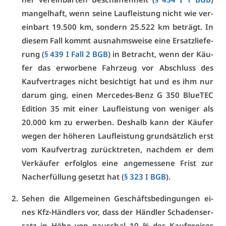
man­gel­haft, wenn sei­ne Lauf­leis­tung nicht wie ver­
ein­bart 19.500 km, son­dern 25.522 km be­trägt. In
die­sem Fall kommt aus­nahms­wei­se ei­ne Er­satz­lie­fe­
rung (
§ 439 I Fall 2 BGB
) in Be­tracht, wenn der Käu­
fer das er­wor­be­ne Fahr­zeug vor Ab­schluss des
Kauf­ver­tra­ges nicht be­sich­tigt hat und es ihm nur
dar­um ging, ei­nen Mer­ce­des-Benz G 350 Blu­e­TEC
Edi­ti­on 35 mit ei­ner Lauf­leis­tung von we­ni­ger als
20.000 km zu er­wer­ben. Des­halb kann der Käu­fer
we­gen der hö­he­ren Lauf­leis­tung grund­sätz­lich erst
vom Kauf­ver­trag zu­rück­tre­ten, nach­dem er dem
Ver­käu­fer er­folg­los ei­ne an­ge­mes­se­ne Frist zur
Nach­er­fül­lung ge­setzt hat (
§ 323 I BGB
).
Se­hen die All­ge­mei­nen Ge­schäfts­be­din­gun­gen ei­
nes Kfz-Händ­lers vor, dass der Händ­ler Scha­dens­er­
satz in Hö­he von pau­schal 10 % des Kauf­prei­ses