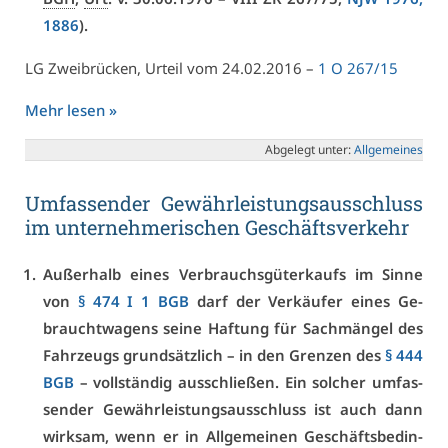
1886
).
LG Zwei­brü­cken, Ur­teil vom 24.02.2016 –
1 O 267/15
Mehr le­sen »
Ab­ge­legt un­ter:
All­ge­mei­nes
Um­fas­sen­der Ge­währ­leis­tungs­aus­schluss
im un­ter­neh­me­ri­schen Ge­schäfts­ver­kehr
Au­ßer­halb ei­nes Ver­brauchs­gü­ter­kaufs im Sin­ne
von
§ 474 I 1 BGB
darf der Ver­käu­fer ei­nes Ge­
braucht­wa­gens sei­ne Haf­tung für Sach­män­gel des
Fahr­zeugs grund­sätz­lich – in den Gren­zen des
§ 444
BGB
– voll­stän­dig aus­schlie­ßen. Ein sol­cher um­fas­
sen­der Ge­währ­leis­tungs­aus­schluss ist auch dann
wirk­sam, wenn er in All­ge­mei­nen Ge­schäfts­be­din­