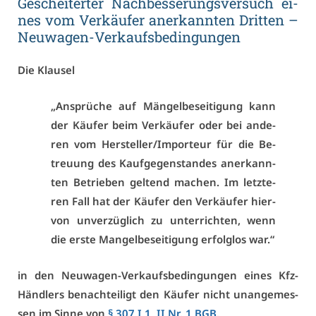
Ge­schei­ter­ter Nach­bes­se­rungs­ver­such ei­
nes vom Ver­käu­fer an­er­kann­ten Drit­ten –
Neu­wa­gen-Ver­kaufs­be­din­gun­gen
Die Klau­sel
„An­sprü­che auf Män­gel­be­sei­ti­gung kann
der Käu­fer beim Ver­käu­fer oder bei an­de­
ren vom Her­stel­ler/Im­por­teur für die Be­
treu­ung des Kauf­ge­gen­stan­des an­er­kann­
ten Be­trie­ben gel­tend ma­chen. Im letz­te­
ren Fall hat der Käu­fer den Ver­käu­fer hier­
von un­ver­züg­lich zu un­ter­rich­ten, wenn
die ers­te Man­gel­be­sei­ti­gung er­folg­los war.“
in den Neu­wa­gen-Ver­kaufs­be­din­gun­gen ei­nes Kfz-
Händ­lers be­nach­tei­ligt den Käu­fer nicht un­an­ge­mes­
sen im Sin­ne von
§ 307 I 1, II Nr. 1 BGB
.