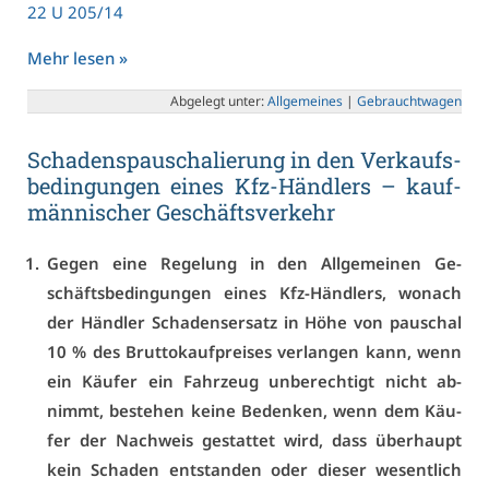
22 U 205/14
Mehr le­sen »
Ab­ge­legt un­ter:
All­ge­mei­nes
|
Ge­braucht­wa­gen
Scha­dens­pau­scha­lie­rung in den Ver­kaufs­
be­din­gun­gen ei­nes Kfz-Händ­lers – kauf­
män­ni­scher Ge­schäfts­ver­kehr
Ge­gen ei­ne Re­ge­lung in den All­ge­mei­nen Ge­
schäfts­be­din­gun­gen ei­nes Kfz-Händ­lers, wo­nach
der Händ­ler Scha­dens­er­satz in Hö­he von pau­schal
10 % des Brut­to­kauf­prei­ses ver­lan­gen kann, wenn
ein Käu­fer ein Fahr­zeug un­be­rech­tigt nicht ab­
nimmt, be­ste­hen kei­ne Be­den­ken, wenn dem Käu­
fer der Nach­weis ge­stat­tet wird, dass über­haupt
kein Scha­den ent­stan­den oder die­ser we­sent­lich