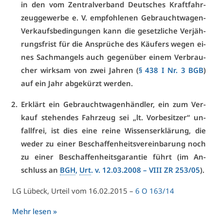
in den vom Zen­tral­ver­band Deut­sches Kraft­fahr­
zeug­ge­wer­be e. V. emp­foh­le­nen Ge­braucht­wa­gen-
Ver­kaufs­be­din­gun­gen kann die ge­setz­li­che Ver­jäh­
rungs­frist für die An­sprü­che des Käu­fers we­gen ei­
nes Sach­man­gels auch ge­gen­über ei­nem Ver­brau­
cher wirk­sam von zwei Jah­ren (
§ 438 I Nr. 3 BGB
)
auf ein Jahr ab­ge­kürzt wer­den.
Er­klärt ein Ge­braucht­wa­gen­händ­ler, ein zum Ver­
kauf ste­hen­des Fahr­zeug sei „lt. Vor­be­sit­zer“ un­
fall­frei, ist dies ei­ne rei­ne Wis­sens­er­klä­rung, die
we­der zu ei­ner Be­schaf­fen­heits­ver­ein­ba­rung noch
zu ei­ner Be­schaf­fen­heits­ga­ran­tie führt (im An­
schluss an
BGH
,
Urt
. v. 12.03.2008 – VI­II ZR 253/05
).
LG Lü­beck, Ur­teil vom 16.02.2015 –
6 O 163/14
Mehr le­sen »