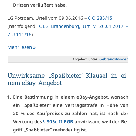
Drit­ten ver­äu­ßert ha­be.
LG Pots­dam, Ur­teil vom 09.06.2016 –
6 O 285/15
(nach­fol­gend:
OLG
Bran­den­burg,
Urt
. v. 20.01.2017 –
7 U 111/16
)
Mehr le­sen »
Ab­ge­legt un­ter:
Ge­braucht­wa­gen
Un­wirk­sa­me „Spaß­bie­ter“-Klau­sel in ei­
nem eBay-An­ge­bot
Ei­ne Be­stim­mung in ei­nem eBay-An­ge­bot, wo­nach
ein „Spaß­bie­ter“ ei­ne Ver­trags­stra­fe in Hö­he von
20 % des Kauf­prei­ses zu zah­len hat, ist nach der
Wer­tung des
§ 305c II BGB
un­wirk­sam, weil der Be­
griff „Spaß­bie­ter“ mehr­deu­tig ist.