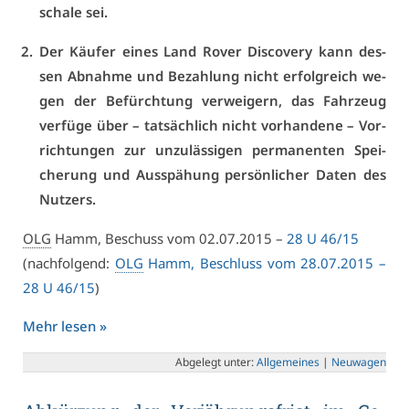
scha­le sei.
Der Käu­fer ei­nes Land Ro­ver Dis­co­very kann des­
sen Ab­nah­me und Be­zah­lung nicht er­folg­reich we­
gen der Be­fürch­tung ver­wei­gern, das Fahr­zeug
ver­fü­ge über – tat­säch­lich nicht vor­han­de­ne – Vor­
rich­tun­gen zur un­zu­läs­si­gen per­ma­nen­ten Spei­
che­rung und Aus­spä­hung per­sön­li­cher Da­ten des
Nut­zers.
OLG
Hamm, Be­schuss vom 02.07.2015 –
28 U 46/15
(nach­fol­gend:
OLG
Hamm, Be­schluss vom 28.07.2015 –
28 U 46/15
)
Mehr le­sen »
Ab­ge­legt un­ter:
All­ge­mei­nes
|
Neu­wa­gen