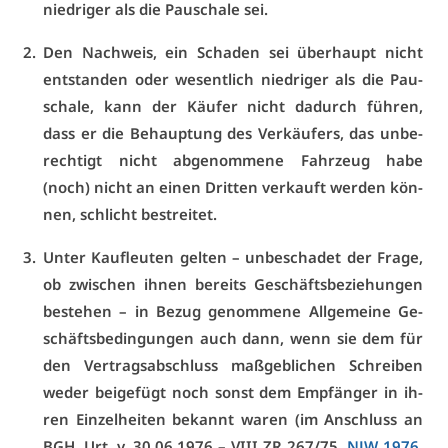
nied­ri­ger als die Pau­scha­le sei.
Den Nach­weis, ein Scha­den sei über­haupt nicht
ent­stan­den oder we­sent­lich nied­ri­ger als die Pau­
scha­le, kann der Käu­fer nicht da­durch füh­ren,
dass er die Be­haup­tung des Ver­käu­fers, das un­be­
rech­tigt nicht ab­ge­nom­me­ne Fahr­zeug ha­be
(noch) nicht an ei­nen Drit­ten ver­kauft wer­den kön­
nen, schlicht be­strei­tet.
Un­ter Kauf­leu­ten gel­ten – un­be­scha­det der Fra­ge,
ob zwi­schen ih­nen be­reits Ge­schäfts­be­zie­hun­gen
be­ste­hen – in Be­zug ge­nom­me­ne All­ge­mei­ne Ge­
schäfts­be­din­gun­gen auch dann, wenn sie dem für
den Ver­trags­ab­schluss maß­geb­li­chen Schrei­ben
we­der bei­ge­fügt noch sonst dem Emp­fän­ger in ih­
ren Ein­zel­hei­ten be­kannt wa­ren (im An­schluss an
BGH
,
Urt
. v. 30.06.1976 – VI­II ZR 267/75,
NJW 1976,