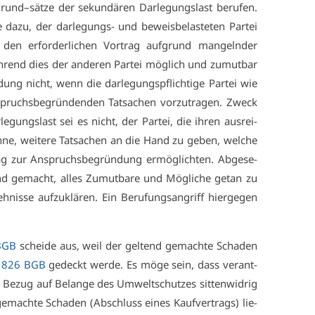
und–sät­ze der se­kun­dä­ren Dar­le­gungs­last be­ru­fen.
e da­zu, der dar­le­gungs- und be­weis­be­las­te­ten Par­tei
 den er­for­der­li­chen Vor­trag auf­grund man­geln­der
h­rend dies der an­de­ren Par­tei mög­lich und zu­mut­bar
dung nicht, wenn die dar­le­gungs­pflich­ti­ge Par­tei wie
­spruchs­be­grün­den­den Tat­sa­chen vor­zu­tra­gen. Zweck
e­gungs­last sei es nicht, der Par­tei, die ih­ren aus­rei­
­ne, wei­te­re Tat­sa­chen an die Hand zu ge­ben, wel­che
ag zur An­spruchs­be­grün­dung er­mög­lich­ten. Ab­ge­se­
nd ge­macht, al­les Zu­mut­ba­re und Mög­li­che ge­tan zu
­nis­se auf­zu­klä­ren. Ein Be­ru­fungs­an­griff hier­ge­gen
BGB
schei­de aus, weil der gel­tend ge­mach­te Scha­den
 826 BGB
ge­deckt wer­de. Es mö­ge sein, dass ver­ant­
n Be­zug auf Be­lan­ge des Um­welt­schut­zes sit­ten­wid­rig
ge­mach­te Scha­den (Ab­schluss ei­nes Kauf­ver­trags) lie­