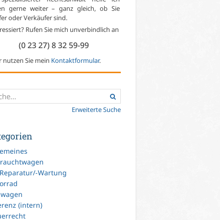
en gerne weiter – ganz gleich, ob Sie
er oder Verkäufer sind.
ressiert? Rufen Sie mich unverbindlich an
(0 23 27) 8 32 59-99
r nutzen Sie mein
Kontaktformular
.
Erweiterte Suche
tegorien
gemeines
rauchtwagen
-Reparatur/-Wartung
orrad
uwagen
renz (intern)
uerrecht