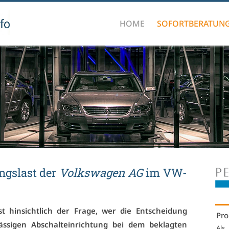
HOME
SOFORTBERATUN
ungs­last der
Volks­wa­gen AG
im VW-
st hin­sicht­lich der Fra­ge, wer die Ent­schei­dung
Pro
s­si­gen Ab­schalt­ein­rich­tung bei dem be­klag­ten
Als