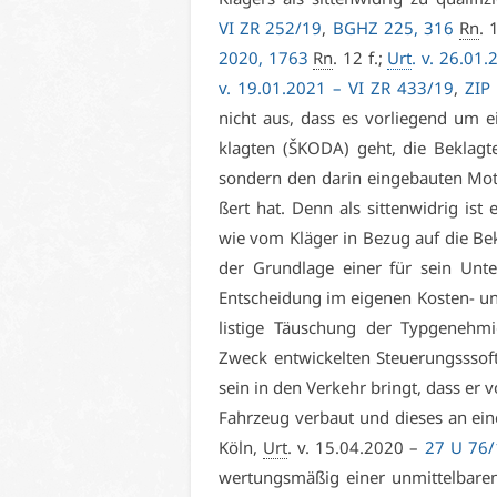
VI ZR 252/19
,
BGHZ 225, 316
Rn
. 
2020, 1763
Rn
. 12 f.;
Urt
. v. 26.01
v. 19.01.2021 –
VI ZR 433/19
,
ZIP
nicht aus, dass es vor­lie­gend um ein
klag­ten (ŠKO­DA) geht, die Be­klag­t
son­dern den dar­in ein­ge­bau­ten Mo­to
ßert hat. Denn als sit­ten­wid­rig ist 
wie vom Klä­ger in Be­zug auf die Be­k
der Grund­la­ge ei­ner für sein Un­ter
Ent­schei­dung im ei­ge­nen Kos­ten- und
lis­ti­ge Täu­schung der Typ­ge­neh­m
Zweck ent­wi­ckel­ten Steue­rungsssof
sein in den Ver­kehr bringt, dass er vo
Fahr­zeug ver­baut und die­ses an ei­n
Köln,
Urt
. v. 15.04.2020 –
27 U 76/
wer­tungs­mä­ßig ei­ner un­mit­tel­ba­r