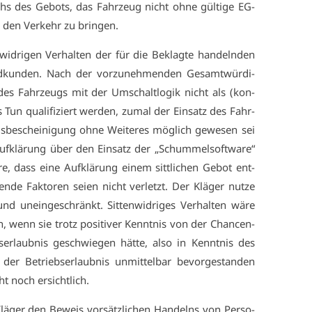
chs des Ge­bots, das Fahr­zeug nicht oh­ne gül­ti­ge EG-
n den Ver­kehr zu brin­gen.
id­ri­gen Ver­hal­ten der für die Be­klag­te han­deln­den
d­kun­den. Nach der vor­zu­neh­men­den Ge­samt­wür­di­
des Fahr­zeugs mit der Um­schalt­lo­gik nicht als (kon­
s Tun qua­li­fi­ziert wer­den, zu­mal der Ein­satz des Fahr­
be­schei­ni­gung oh­ne Wei­te­res mög­lich ge­we­sen sei
 Auf­klä­rung über den Ein­satz der „Schum­mel­soft­ware“
re, dass ei­ne Auf­klä­rung ei­nem sitt­li­chen Ge­bot ent­
den­de Fak­to­ren sei­en nicht ver­letzt. Der Klä­ger nut­ze
 un­ein­ge­schränkt. Sit­ten­wid­ri­ges Ver­hal­ten wä­re
, wenn sie trotz po­si­ti­ver Kennt­nis von der Chan­cen­
bs­er­laub­nis ge­schwie­gen hät­te, al­so in Kennt­nis des
r Be­triebs­er­laub­nis un­mit­tel­bar be­vor­ge­stan­den
t noch er­sicht­lich.
ä­ger den Be­weis vor­sätz­li­chen Han­delns von Per­so­