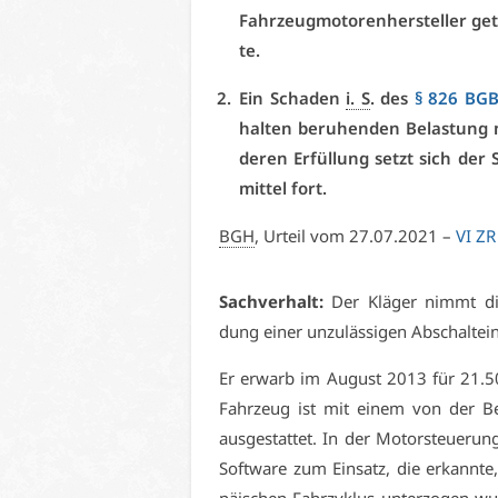
Fahr­zeug­mo­to­ren­her­stel­ler g
te.
Ein Scha­den
i. S
. des
§ 826 BG
hal­ten be­ru­hen­den Be­las­tung 
de­ren Er­fül­lung setzt sich der
mit­tel fort.
BGH
, Ur­teil vom 27.07.2021 –
VI ZR
Sach­ver­halt:
Der Klä­ger nimmt die B
dung ei­ner un­zu­läs­si­gen Ab­schalt­ei
Er er­warb im Au­gust 2013 für 21.5
Fahr­zeug ist mit ei­nem von der Be­k
aus­ge­stat­tet. In der Mo­tor­steue­ru
Soft­ware zum Ein­satz, die er­kann­