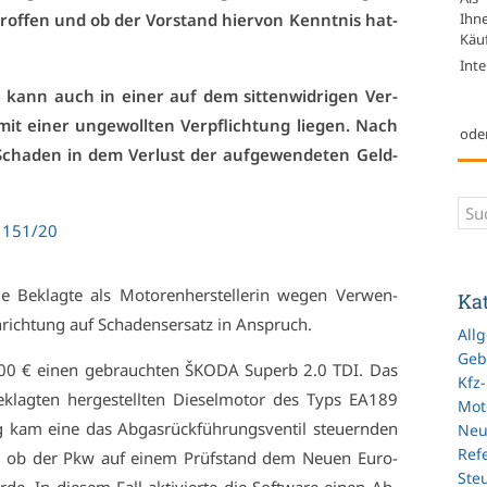
Ihn
e­trof­fen und ob der Vor­stand hier­von Kennt­nis hat­
Käuf
Inte
B
kann auch in ei­ner auf dem sit­ten­wid­ri­gen Ver­
mit ei­ner un­ge­woll­ten Ver­pflich­tung lie­gen. Nach
ode
 Scha­den in dem Ver­lust der auf­ge­wen­de­ten Geld­
 151/20
e­klag­te als Mo­to­ren­her­stel­le­rin we­gen Ver­wen­
Ka
n­rich­tung auf Scha­dens­er­satz in An­spruch.
All
Geb
00 € ei­nen ge­brauch­ten ŠKO­DA Su­perb 2.0 TDI. Das
Kfz
lag­ten her­ge­stell­ten Die­sel­mo­tor des Typs EA189
Mot
ng kam ei­ne das Ab­gas­rück­füh­rungs­ven­til steu­ern­den
Ne
Refe
te, ob der Pkw auf ei­nem Prüf­stand dem Neu­en Eu­ro­
Ste