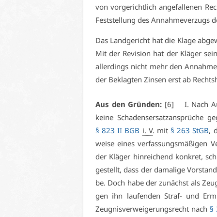
von vor­ge­richt­lich an­ge­fal­le­nen R
Fest­stel­lung des An­nah­me­ver­zugs d
Das Land­ge­richt hat die Kla­ge ab­ge­w
Mit der Re­vi­si­on hat der Klä­ger sein
al­ler­dings nicht mehr den An­nah­me­
der Be­klag­ten Zin­sen erst ab Rechts­hä
Aus den Grün­den:
[6] I. Nach Auf­
kei­ne Scha­dens­er­satz­an­sprü­che g
§ 823 II BGB
i. V
. mit
§ 263 StGB
, 
wei­se ei­nes ver­fas­sungs­mä­ßi­gen 
der Klä­ger hin­rei­chend kon­kret, sch
ge­stellt, dass der da­ma­li­ge Vor­stand
be. Doch ha­be der zu­nächst als Zeu­g
gen ihn lau­fen­den Straf- und Er­mi
Zeug­nis­ver­wei­ge­rungs­recht nach
§ 