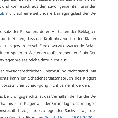
t und kön­ne sich aus den zu­vor ge­nann­ten Grün­den
GB
nicht auf ei­ne se­kun­dä­re Dar­le­gungs­last der Be­
­satz der Per­so­nen, de­ren Ver­hal­ten der Be­klag­ten
r­auf be­zie­hen, dass das Kraft­fahr­zeug für den Klä­ger
t­los ge­wor­den sei. Ei­ne et­wa zu er­war­ten­de Be­las­
nem spä­te­ren Wei­ter­ver­kauf er­ge­ben­der Ein­bu­ßen
t­wa­gen­prei­ses rei­che da­zu nicht aus.
r re­vi­si­ons­recht­li­chen Über­prü­fung nicht stand. Mit
ichts kann ein Scha­dens­er­satz­an­spruch des Klä­gers
r vor­sätz­li­cher Schä­di-gung nicht ver­neint wer­den.
 Be­ru­fungs­ge­richts ist das Ver­hal­ten der für die Be­
r­hält­nis zum Klä­ger auf der Grund­la­ge des man­gels
i­ons­recht­lich zu­grun­de zu le­gen­den Sach­vor­trags des
­zie­ren (vgl. im Ein­zel­nen
Se­nat,
Urt
. v. 25.05.2020 –