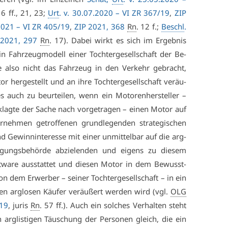
16 ff., 21, 23;
Urt
. v. 30.07.2020 –
VI ZR 367/19
,
ZIP
.2021 –
VI ZR 405/19
,
ZIP 2021, 368
Rn
. 12 f.;
Beschl
.
 2021, 297
Rn
. 17). Da­bei wirkt es sich im Er­geb­nis
 Fahr­zeug­mo­dell ei­ner Toch­ter­ge­sell­schaft der Be­
e al­so nicht das Fahr­zeug in den Ver­kehr ge­bracht,
r her­ge­stellt und an ih­re Toch­ter­ge­sell­schaft ver­äu­
es auch zu be­ur­tei­len, wenn ein Mo­to­ren­her­stel­ler –
lag­te der Sa­che nach vor­ge­tra­gen – ei­nen Mo­tor auf
­neh­men ge­trof­fe­nen grund­le­gen­den stra­te­gi­schen
 Ge­winn­in­ter­es­se mit ei­ner un­mit­tel­bar auf die arg­
i­gungs­be­hör­de ab­zie­len­den und ei­gens zu die­sem
t­ware aus­stat­tet und die­sen Mo­tor in dem Be­wusst­
n dem Er­wer­ber – sei­ner Toch­ter­ge­sell­schaft – in ein
en arg­lo­sen Käu­fer ver­äu­ßert wer­den wird (vgl.
OLG
19
, ju­ris
Rn
. 57 ff.). Auch ein sol­ches Ver­hal­ten steht
en arg­lis­ti­gen Täu­schung der Per­so­nen gleich, die ein