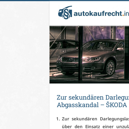
Zur se­kun­dä­ren Dar­le­g
Ab­gas­skan­dal – ŠKO­DA
Zur se­kun­dä­ren Dar­le­gungs­la
über den Ein­satz ei­ner un­zu­lä