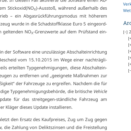
­de. In die­sem Fall ak­ti­vier­te die Soft­ware ei­nen Ab­
Ver
­gem Stick­oxid(NO
)-Aus­stoß, wäh­rend au­ßer­halb des
X
Wet
trieb – ein Ab­gas­rück­füh­rungs­mo­dus mit hö­he­rem
Ar
­zeug wur­de in die Schad­stoff­klas­se Eu­ro 5 ein­ge­ord­
m gel­ten­den NO
-Grenz­wer­te auf dem Prüf­stand ein­
2
X
 der Soft­ware ei­ne un­zu­läs­si­ge Ab­schalt­ein­rich­tung
t Be­scheid vom 15.10.2015 im We­ge ei­ner nach­träg­li­
s er­teil­ten Typ­ge­neh­mi­gun­gen, die­se Ab­schalt­ein­
zeu­gen zu ent­fer­nen und „ge­eig­ne­te Maß­nah­men zur
­ßig­keit“ der Fahr­zeu­ge zu er­grei­fen. Nach­dem die für
i­ge Typ­ge­neh­mi­gungs­be­hör­de, die bri­ti­sche
Ve­hi­cle
up­date für das streit­ge­gen-ständ­li­che Fahr­zeug am
r Klä­ger die­ses Up­date in­stal­lie­ren.
u­letzt den Er­satz des Kauf­prei­ses, Zug um Zug ge­gen
die Zah­lung von De­likt­szin­sen und die Frei­stel­lung