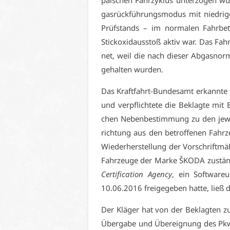
päi­schen Fahr­zy­klus un­ter­zo­gen wur
gas­rück­füh­rungs­mo­dus mit nied­ri
Prüf­stands – im nor­ma­len Fahr­be­
Stick­oxid­aus­stoß ak­tiv war. Das Fahr
net, weil die nach die­ser Ab­gas­nor
ge­hal­ten wur­den.
Das Kraft­fahrt-Bun­des­amt er­kann­te in
und ver­pflich­te­te die Be­klag­te mi
chen Ne­ben­be­stim­mung zu den je­weil
rich­tung aus den be­trof­fe­nen Fahr­
Wie­der­her­stel­lung der Vor­schrift­mä
Fahr­zeu­ge der Mar­ke ŠKO­DA zu­stän­d
Cer­ti­fi­ca­ti­on Agen­cy
, ein Soft­ware­
10.06.2016 frei­ge­ge­ben hat­te, ließ de
Der Klä­ger hat von der Be­klag­ten z
Über­ga­be und Über­eig­nung des Pkw, 