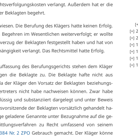
echts­ver­fol­gungs­kos­ten ver­langt. Au­ßer­dem hat er die
er Be­klag­ten be­gehrt.
ie­sen. Die Be­ru­fung des Klä­gers hat­te kei­nen Er­folg.
2
 Be­geh­ren im We­sent­li­chen wei­ter­ver­folgt; er woll­te
2
ver­zug der Be­klag­ten fest­ge­stellt ha­ben und hat von
1
n­gig­keit ver­langt. Das Rechts­mit­tel hat­te Er­folg.
1
1
1
fas­sung des Be­ru­fungs­ge­richts ste­hen dem Klä­ger
e­gen die Be­klag­te zu. Die Be­klag­te haf­te nicht aus
da der Klä­ger den Vor­satz der Be­klag­ten be­zie­hungs­
Ver­tre­ters nicht ha­be nach­wei­sen kön­nen. Zwar ha­be
lüs­sig und sub­stan­zi­iert dar­ge­legt und un­ter Be­weis
s­vor­sit­zen­de der Be­klag­ten vor­sätz­lich ge­han­delt ha­
e ge­la­de­ne Ge­nann­te un­ter Be­zug­nah­me auf die ge­
tt­lungs­ver­fah­ren zu Recht um­fas­send von sei­nem
384 Nr. 2 ZPO
Ge­brauch ge­macht. Der Klä­ger kön­ne