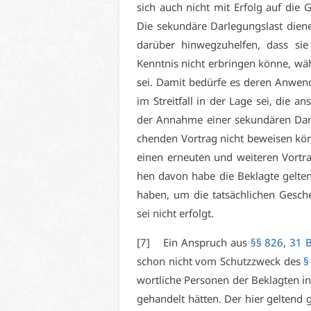
sich auch nicht mit Er­folg auf die Gr
Die se­kun­dä­re Dar­le­gungs­last die­n
dar­über hin­weg­zu­hel­fen, dass sie
Kennt­nis nicht er­brin­gen kön­ne, wä
sei. Da­mit be­dür­fe es de­ren An­wen­
im Streit­fall in der La­ge sei, die an
der An­nah­me ei­ner se­kun­dä­ren Dar­l
chen­den Vor­trag nicht be­wei­sen kön
ei­nen er­neu­ten und wei­te­ren Vor­tr
hen da­von ha­be die Be­klag­te gel­te
ha­ben, um die tat­säch­li­chen Ge­scheh
sei nicht er­folgt.
[7] Ein An­spruch aus
§§ 826
,
31 
schon nicht vom Schutz­zweck des
§
wort­li­che Per­so­nen der Be­klag­ten i
ge­han­delt hät­ten. Der hier gel­tend 