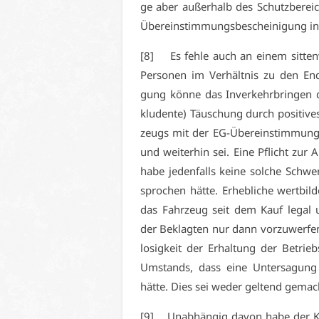
ge aber au­ßer­halb des Schutz­be­rei
Über­ein­stim­mungs­be­schei­ni­gung i
[8] Es feh­le auch an ei­nem sit­ten­w
Per­so­nen im Ver­hält­nis zu den En
gung kön­ne das In­ver­kehr­brin­gen 
klu­den­te) Täu­schung durch po­si­ti­ve
zeugs mit der EG-Über­ein­stim­mungs­
und wei­ter­hin sei. Ei­ne Pflicht zur
ha­be je­den­falls kei­ne sol­che Schwe­
spro­chen hät­te. Er­heb­li­che wert­bil­
das Fahr­zeug seit dem Kauf le­gal und
der Be­klag­ten nur dann vor­zu­wer­fen
lo­sig­keit der Er­hal­tung der Be­trie
Um­stands, dass ei­ne Un­ter­sa­gung de
hät­te. Dies sei we­der gel­tend ge­mach
[9] Un­ab­hän­gig da­von ha­be der Kl