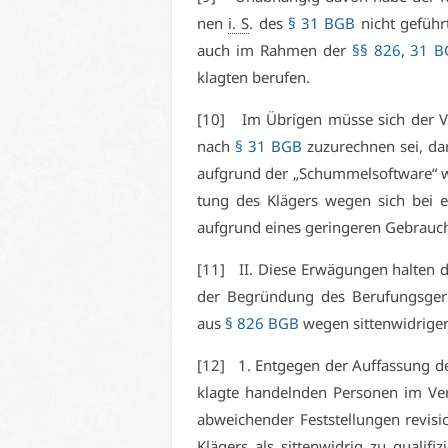
nen
i. S
. des
§ 31 BGB
nicht ge­führ
auch im Rah­men der
§§ 826
,
31 B
klag­ten be­ru­fen.
[10] Im Üb­ri­gen müs­se sich der Vor
nach
§ 31 BGB
zu­zu­rech­nen sei, da
auf­grund der „Schum­mel­soft­ware“ wer
tung des Klä­gers we­gen sich bei ei­
auf­grund ei­nes ge­rin­ge­ren Ge­brauch
[11] II. Die­se Er­wä­gun­gen hal­ten de
der Be­grün­dung des Be­ru­fungs­ge­r
aus
§ 826 BGB
we­gen sit­ten­wid­ri­ge
[12] 1. Ent­ge­gen der Auf­fas­sung des
klag­te han­deln­den Per­so­nen im Ve
ab­wei­chen­der Fest­stel­lun­gen re­vi­s
Klä­gers als sit­ten­wid­rig zu qua­li­fi