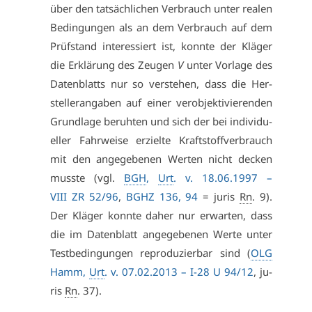
über den tat­säch­li­chen Ver­brauch un­ter rea­len
Be­din­gun­gen als an dem Ver­brauch auf dem
Prüf­stand in­ter­es­siert ist, konn­te der Klä­ger
die Er­klä­rung des Zeu­gen
V
un­ter Vor­la­ge des
Da­ten­blatts nur so ver­ste­hen, dass die Her­
stel­ler­an­ga­ben auf ei­ner ver­ob­jek­ti­vie­ren­den
Grund­la­ge be­ruh­ten und sich der bei in­di­vi­du­
el­ler Fahr­wei­se er­ziel­te Kraft­stoff­ver­brauch
mit den an­ge­ge­be­nen Wer­ten nicht de­cken
muss­te (vgl.
BGH
,
Urt
. v. 18.06.1997 –
VI­II ZR 52/96
,
BGHZ 136, 94
= ju­ris
Rn
. 9).
Der Klä­ger konn­te da­her nur er­war­ten, dass
die im Da­ten­blatt an­ge­ge­be­nen Wer­te un­ter
Test­be­din­gun­gen re­pro­du­zier­bar sind (
OLG
Hamm,
Urt
. v. 07.02.2013 –
I-28 U 94/12
, ju­
ris
Rn
. 37).