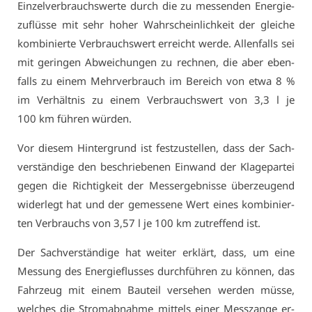
Ein­zel­ver­brauchs­wer­te durch die zu mes­sen­den En­er­gie­
zu­flüs­se mit sehr ho­her Wahr­schein­lich­keit der glei­che
kom­bi­nier­te Ver­brauchs­wert er­reicht wer­de. Al­len­falls sei
mit ge­rin­gen Ab­wei­chun­gen zu rech­nen, die aber eben­
falls zu ei­nem Mehr­ver­brauch im Be­reich von et­wa 8 %
im Ver­hält­nis zu ei­nem Ver­brauchs­wert von 3,3 l je
100 km füh­ren wür­den.
Vor die­sem Hin­ter­grund ist fest­zu­stel­len, dass der Sach­
ver­stän­di­ge den be­schrie­be­nen Ein­wand der Kla­ge­par­tei
ge­gen die Rich­tig­keit der Mess­er­geb­nis­se über­zeu­gend
wi­der­legt hat und der ge­mes­se­ne Wert ei­nes kom­bi­nier­
ten Ver­brauchs von 3,57 l je 100 km zu­tref­fend ist.
Der Sach­ver­stän­di­ge hat wei­ter er­klärt, dass, um ei­ne
Mes­sung des En­er­gie­flus­ses durch­füh­ren zu kön­nen, das
Fahr­zeug mit ei­nem Bau­teil ver­se­hen wer­den müs­se,
wel­ches die Strom­ab­nah­me mit­tels ei­ner Mess­z­an­ge er­