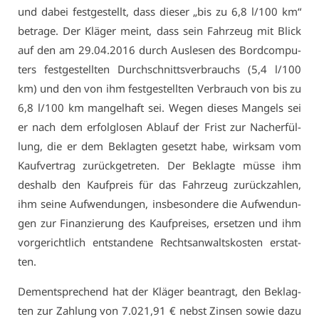
und da­bei fest­ge­stellt, dass die­ser „bis zu 6,8 l/100 km“
be­tra­ge. Der Klä­ger meint, dass sein Fahr­zeug mit Blick
auf den am 29.04.2016 durch Aus­le­sen des Bord­com­pu­
ters fest­ge­stell­ten Durch­schnitts­ver­brauchs (5,4 l/100
km) und den von ihm fest­ge­stell­ten Ver­brauch von bis zu
6,8 l/100 km man­gel­haft sei. We­gen die­ses Man­gels sei
er nach dem er­folg­lo­sen Ab­lauf der Frist zur Nach­er­fül­
lung, die er dem Be­klag­ten ge­setzt ha­be, wirk­sam vom
Kauf­ver­trag zu­rück­ge­tre­ten. Der Be­klag­te müs­se ihm
des­halb den Kauf­preis für das Fahr­zeug zu­rück­zah­len,
ihm sei­ne Auf­wen­dun­gen, ins­be­son­de­re die Auf­wen­dun­
gen zur Fi­nan­zie­rung des Kauf­prei­ses, er­set­zen und ihm
vor­ge­richt­lich ent­stan­de­ne Rechts­an­walts­kos­ten er­stat­
ten.
Dem­entspre­chend hat der Klä­ger be­an­tragt, den Be­klag­
ten zur Zah­lung von 7.021,91 € nebst Zin­sen so­wie da­zu