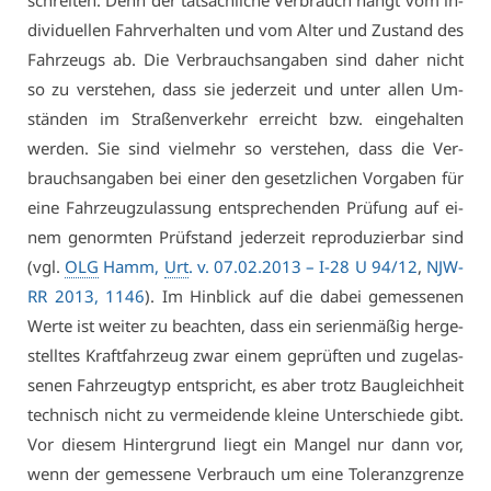
schrei­ten. Denn der tat­säch­li­che Ver­brauch hängt vom in­
di­vi­du­el­len Fahr­ver­hal­ten und vom Al­ter und Zu­stand des
Fahr­zeugs ab. Die Ver­brauchs­an­ga­ben sind da­her nicht
so zu ver­ste­hen, dass sie je­der­zeit und un­ter al­len Um­
stän­den im Stra­ßen­ver­kehr er­reicht bzw. ein­ge­hal­ten
wer­den. Sie sind viel­mehr so ver­ste­hen, dass die Ver­
brauchs­an­ga­ben bei ei­ner den ge­setz­li­chen Vor­ga­ben für
ei­ne Fahr­zeug­zu­las­sung ent­spre­chen­den Prü­fung auf ei­
nem ge­norm­ten Prüf­stand je­der­zeit re­pro­du­zier­bar sind
(vgl.
OLG
Hamm,
Urt
. v. 07.02.2013 –
I-28 U 94/12
,
NJW-
RR 2013, 1146
). Im Hin­blick auf die da­bei ge­mes­se­nen
Wer­te ist wei­ter zu be­ach­ten, dass ein se­ri­en­mä­ßig her­ge­
stell­tes Kraft­fahr­zeug zwar ei­nem ge­prüf­ten und zu­ge­las­
se­nen Fahr­zeug­typ ent­spricht, es aber trotz Bau­gleich­heit
tech­nisch nicht zu ver­mei­den­de klei­ne Un­ter­schie­de gibt.
Vor die­sem Hin­ter­grund liegt ein Man­gel nur dann vor,
wenn der ge­mes­se­ne Ver­brauch um ei­ne To­le­ranz­gren­ze