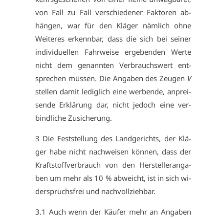
von Fall zu Fall ver­schie­de­ner Fak­to­ren ab­
hän­gen, war für den Klä­ger näm­lich oh­ne
Wei­te­res er­kenn­bar, dass die sich bei sei­ner
in­di­vi­du­el­len Fahr­wei­se er­ge­ben­den Wer­te
nicht dem ge­nann­ten Ver­brauchs­wert ent­
spre­chen müs­sen. Die An­ga­ben des Zeu­gen
V
stel­len da­mit le­dig­lich ei­ne wer­ben­de, an­prei­
sen­de Er­klä­rung dar, nicht je­doch ei­ne ver­
bind­li­che Zu­si­che­rung.
3 Die Fest­stel­lung des Land­ge­richts, der Klä­
ger ha­be nicht nach­wei­sen kön­nen, dass der
Kraft­stoff­ver­brauch von den Her­stel­ler­an­ga­
ben um mehr als 10 % ab­weicht, ist in sich wi­
der­spruchs­frei und nach­voll­zieh­bar.
3.1 Auch wenn der Käu­fer mehr an An­ga­ben