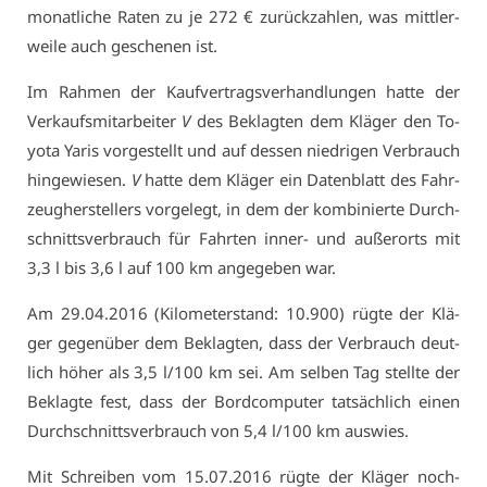
mo­nat­li­che Ra­ten zu je 272 € zu­rück­zah­len, was mitt­ler­
wei­le auch ge­sche­nen ist.
Im Rah­men der Kauf­ver­trags­ver­hand­lun­gen hat­te der
Ver­kaufs­mit­ar­bei­ter
V
des Be­klag­ten dem Klä­ger den To­
yo­ta Ya­ris vor­ge­stellt und auf des­sen nied­ri­gen Ver­brauch
hin­ge­wie­sen.
V
hat­te dem Klä­ger ein Da­ten­blatt des Fahr­
zeug­her­stel­lers vor­ge­legt, in dem der kom­bi­nier­te Durch­
schnitts­ver­brauch für Fahr­ten in­ner- und au­ßer­orts mit
3,3 l bis 3,6 l auf 100 km an­ge­ge­ben war.
Am 29.04.2016 (Ki­lo­me­ter­stand: 10.900) rüg­te der Klä­
ger ge­gen­über dem Be­klag­ten, dass der Ver­brauch deut­
lich hö­her als 3,5 l/100 km sei. Am sel­ben Tag stell­te der
Be­klag­te fest, dass der Bord­com­pu­ter tat­säch­lich ei­nen
Durch­schnitts­ver­brauch von 5,4 l/100 km aus­wies.
Mit Schrei­ben vom 15.07.2016 rüg­te der Klä­ger noch­