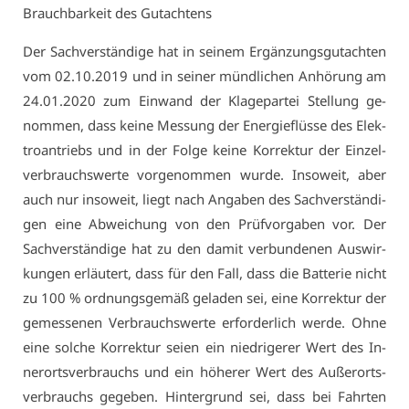
Brauch­bar­keit des Gut­ach­tens
Der Sach­ver­stän­di­ge hat in sei­nem Er­gän­zungs­gut­ach­ten
vom 02.10.2019 und in sei­ner münd­li­chen An­hö­rung am
24.01.2020 zum Ein­wand der Kla­ge­par­tei Stel­lung ge­
nom­men, dass kei­ne Mes­sung der En­er­gieflüs­se des Elek­
tro­an­triebs und in der Fol­ge kei­ne Kor­rek­tur der Ein­zel­
ver­brauchs­wer­te vor­ge­nom­men wur­de. In­so­weit, aber
auch nur in­so­weit, liegt nach An­ga­ben des Sach­ver­stän­di­
gen ei­ne Ab­wei­chung von den Prüf­vor­ga­ben vor. Der
Sach­ver­stän­di­ge hat zu den da­mit ver­bun­de­nen Aus­wir­
kun­gen er­läu­tert, dass für den Fall, dass die Bat­te­rie nicht
zu 100 % ord­nungs­ge­mäß ge­la­den sei, ei­ne Kor­rek­tur der
ge­mes­se­nen Ver­brauchs­wer­te er­for­der­lich wer­de. Oh­ne
ei­ne sol­che Kor­rek­tur sei­en ein nied­ri­ge­rer Wert des In­
ner­orts­ver­brauchs und ein hö­he­rer Wert des Au­ßer­orts­
ver­brauchs ge­ge­ben. Hin­ter­grund sei, dass bei Fahr­ten