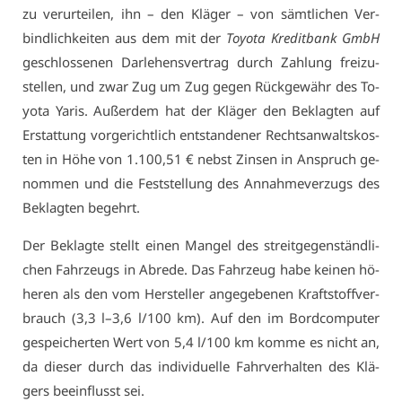
zu ver­ur­tei­len, ihn – den Klä­ger – von sämt­li­chen Ver­
bind­lich­kei­ten aus dem mit der
To­yo­ta Kre­dit­bank GmbH
ge­schlos­se­nen Dar­le­hens­ver­trag durch Zah­lung frei­zu­
stel­len, und zwar Zug um Zug ge­gen Rück­ge­währ des To­
yo­ta Ya­ris. Au­ßer­dem hat der Klä­ger den Be­klag­ten auf
Er­stat­tung vor­ge­richt­lich ent­stan­de­ner Rechts­an­walts­kos­
ten in Hö­he von 1.100,51 € nebst Zin­sen in An­spruch ge­
nom­men und die Fest­stel­lung des An­nah­me­ver­zugs des
Be­klag­ten be­gehrt.
Der Be­klag­te stellt ei­nen Man­gel des streit­ge­gen­ständ­li­
chen Fahr­zeugs in Ab­re­de. Das Fahr­zeug ha­be kei­nen hö­
he­ren als den vom Her­stel­ler an­ge­ge­be­nen Kraft­stoff­ver­
brauch (3,3 l–3,6 l/100 km). Auf den im Bord­com­pu­ter
ge­spei­cher­ten Wert von 5,4 l/100 km kom­me es nicht an,
da die­ser durch das in­di­vi­du­el­le Fahr­ver­hal­ten des Klä­
gers be­ein­flusst sei.