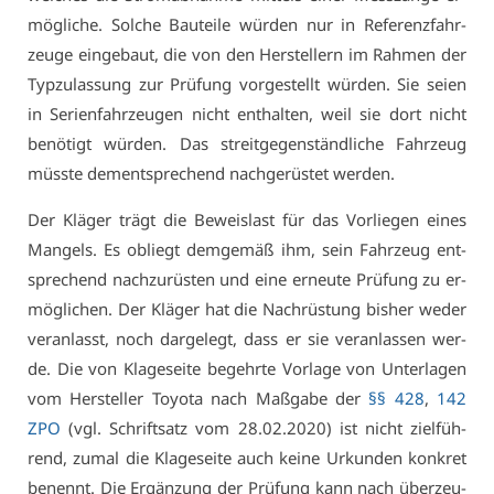
mög­li­che. Sol­che Bau­tei­le wür­den nur in Re­fe­renz­fahr­
zeu­ge ein­ge­baut, die von den Her­stel­lern im Rah­men der
Typ­zu­las­sung zur Prü­fung vor­ge­stellt wür­den. Sie sei­en
in Se­ri­en­fahr­zeu­gen nicht ent­hal­ten, weil sie dort nicht
be­nö­tigt wür­den. Das streit­ge­gen­ständ­li­che Fahr­zeug
müss­te dem­entspre­chend nach­ge­rüs­tet wer­den.
Der Klä­ger trägt die Be­weis­last für das Vor­lie­gen ei­nes
Man­gels. Es ob­liegt dem­ge­mäß ihm, sein Fahr­zeug ent­
spre­chend nach­zu­rüs­ten und ei­ne er­neu­te Prü­fung zu er­
mög­li­chen. Der Klä­ger hat die Nach­rüs­tung bis­her we­der
ver­an­lasst, noch dar­ge­legt, dass er sie ver­an­las­sen wer­
de. Die von Kla­ge­sei­te be­gehr­te Vor­la­ge von Un­ter­la­gen
vom Her­stel­ler To­yo­ta nach Maß­ga­be der
§§ 428
,
142
ZPO
(vgl. Schrift­satz vom 28.02.2020) ist nicht ziel­füh­
rend, zu­mal die Kla­ge­sei­te auch kei­ne Ur­kun­den kon­kret
be­nennt. Die Er­gän­zung der Prü­fung kann nach über­zeu­