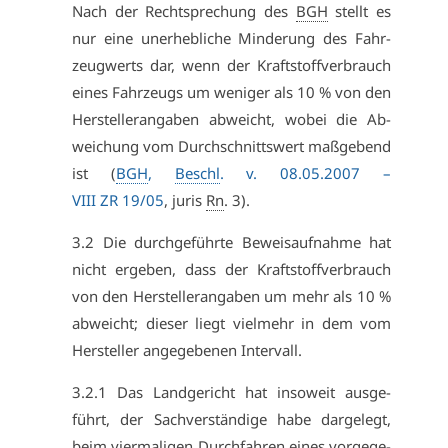
Nach der Recht­spre­chung des
BGH
stellt es
nur ei­ne un­er­heb­li­che Min­de­rung des Fahr­
zeug­werts dar, wenn der Kraft­stoff­ver­brauch
ei­nes Fahr­zeugs um we­ni­ger als 10 % von den
Her­stel­ler­an­ga­ben ab­weicht, wo­bei die Ab­
wei­chung vom Durch­schnitts­wert maß­ge­bend
ist (
BGH
,
Beschl
. v. 08.05.2007 –
VI­II ZR 19/05
, ju­ris
Rn
. 3).
3.2 Die durch­ge­führ­te Be­weis­auf­nah­me hat
nicht er­ge­ben, dass der Kraft­stoff­ver­brauch
von den Her­stel­ler­an­ga­ben um mehr als 10 %
ab­weicht; die­ser liegt viel­mehr in dem vom
Her­stel­ler an­ge­ge­be­nen In­ter­vall.
3.2.1 Das Land­ge­richt hat in­so­weit aus­ge­
führt, der Sach­ver­stän­di­ge ha­be dar­ge­legt,
beim vier­ma­li­gen Durch­fah­ren ei­nes vor­ge­ge­