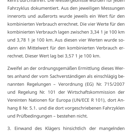
kehrs durch­fah­ren. Die Mess­er­geb­nis­se wur­den für je­den
Fahr­zy­klus do­ku­men­tiert. Aus den je­wei­li­gen Mes­sun­gen
in­ner­orts und au­ßer­orts wur­de je­weils ein Wert für den
kom­bi­nier­ten Ver­brauch er­rech­net. Die vier Wer­te für den
kom­bi­nier­ten Ver­brauch la­gen zwi­schen 3,34 1 je 100 km
und 3,78 1 je 100 km. Aus die­sen vier Wer­ten wur­de so­
dann ein Mit­tel­wert für den kom­bi­nier­ten Ver­brauch er­
rech­net. Die­ser Wert lag bei 3,57 1 je 100 km.
Zwei­fel an der ord­nungs­ge­mä­ßen Er­mitt­lung die­ses Wer­
tes an­hand der vom Sach­ver­stän­di­gen als ein­schlä­gig be­
nann­ten Re­ge­lun­gen – Ver­ord­nung (EG) Nr. 715/2007
und Re­ge­lung Nr. 101 der Wirt­schafts­kom­mis­si­on der
Ver­ein­ten Na­tio­nen für Eu­ro­pa (UN/ECE R 101), dort An­
hang 8 Nr. 5.1. und die dort vor­ge­schrie­be­nen Fahr­zy­klen
und Prüf­be­din­gun­gen – be­ste­hen nicht.
3. Ein­wand des Klä­gers hin­sicht­lich der man­geln­den