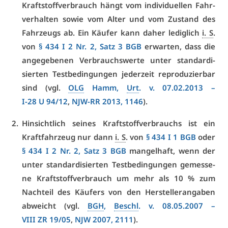
Kraft­stoff­ver­brauch hängt vom in­di­vi­du­el­len Fahr­
ver­hal­ten so­wie vom Al­ter und vom Zu­stand des
Fahr­zeugs ab. Ein Käu­fer kann da­her le­dig­lich
i. S
.
von
§ 434 I 2 Nr. 2, Satz 3 BGB
er­war­ten, dass die
an­ge­ge­be­nen Ver­brauchs­wer­te un­ter stan­dar­di­
sier­ten Test­be­din­gun­gen je­der­zeit re­pro­du­zier­bar
sind (vgl.
OLG
Hamm,
Urt
. v. 07.02.2013 –
I-28 U 94/12
,
NJW-RR 2013, 1146
).
Hin­sicht­lich sei­nes Kraft­stoff­ver­brauchs ist ein
Kraft­fahr­zeug nur dann
i. S
. von
§ 434 I 1 BGB
oder
§ 434 I 2 Nr. 2, Satz 3 BGB
man­gel­haft, wenn der
un­ter stan­dar­di­sier­ten Test­be­din­gun­gen ge­mes­se­
ne Kraft­stoff­ver­brauch um mehr als 10 % zum
Nach­teil des Käu­fers von den Her­stel­ler­an­ga­ben
ab­weicht (vgl.
BGH
,
Beschl
. v. 08.05.2007 –
VI­II ZR 19/05
,
NJW 2007, 2111
).