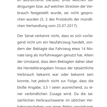
din­gun­gen bzw. auf wel­chen Stre­cken der Ver­
brauch fest­ge­stellt wur­de, sei nicht ge­spro­
chen wor­den (S. 3 des Pro­to­kolls der münd­li­
chen Ver­hand­lung vom 25.07.2017).
Der Se­nat ver­kennt nicht, dass es sich vor­lie­
gend nicht um ein Neu­fahr­zeug han­delt, son­
dern der Be­klag­te das Fahr­zeug et­wa 14 Mo­
na­te lang als Vor­führ­wa­gen ge­nutzt hat. Al­lein
der Um­stand, dass dem Be­klag­ten da­her über
die Her­stel­ler­an­ga­ben hin­aus der tat­säch­li­che
Ver­brauch be­kannt war oder be­kannt sein
konn­te, hat je­doch nicht zur Fol­ge, dass die
blo­ße An­ga­be, 3,5 l sei­en aus­rei­chend, zu ei­
ner ver­bind­li­chen Zu­sa­ge wird. Da die tat­
säch­li­chen Ver­brauchs­wer­te im üb­li­chen Ver­
kehrs­ge­sche­hen von ei­ner Rei­he un­wäg­ba­rer,