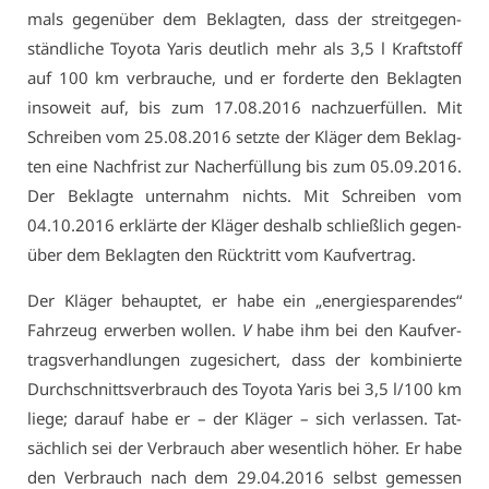
mals ge­gen­über dem Be­klag­ten, dass der streit­ge­gen­
ständ­li­che To­yo­ta Ya­ris deut­lich mehr als 3,5 l Kraft­stoff
auf 100 km ver­brau­che, und er for­der­te den Be­klag­ten
in­so­weit auf, bis zum 17.08.2016 nach­zu­er­fül­len. Mit
Schrei­ben vom 25.08.2016 setz­te der Klä­ger dem Be­klag­
ten ei­ne Nach­frist zur Nach­er­fül­lung bis zum 05.09.2016.
Der Be­klag­te un­ter­nahm nichts. Mit Schrei­ben vom
04.10.2016 er­klär­te der Klä­ger des­halb schließ­lich ge­gen­
über dem Be­klag­ten den Rück­tritt vom Kauf­ver­trag.
Der Klä­ger be­haup­tet, er ha­be ein „en­er­gie­spa­ren­des“
Fahr­zeug er­wer­ben wol­len.
V
ha­be ihm bei den Kauf­ver­
trags­ver­hand­lun­gen zu­ge­si­chert, dass der kom­bi­nier­te
Durch­schnitts­ver­brauch des To­yo­ta Ya­ris bei 3,5 l/100 km
lie­ge; dar­auf ha­be er – der Klä­ger – sich ver­las­sen. Tat­
säch­lich sei der Ver­brauch aber we­sent­lich hö­her. Er ha­be
den Ver­brauch nach dem 29.04.2016 selbst ge­mes­sen