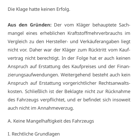
Die Kla­ge hat­te kei­nen Er­folg.
Aus den Grün­den:
Der vom Klä­ger be­haup­te­te Sach­
man­gel ei­nes er­heb­li­chen Kraft­stoff­mehr­ver­brauchs im
Ver­gleich zu den Her­stel­ler- und Ver­käu­feran­ga­ben liegt
nicht vor. Da­her war der Klä­ger zum Rück­tritt vom Kauf­
ver­trag nicht be­rech­tigt. In der Fol­ge hat er auch kei­nen
An­spruch auf Er­stat­tung des Kauf­prei­ses und der Fi­nan­
zie­rungs­auf­wen­dun­gen. Wei­ter­ge­hend be­steht auch kein
An­spruch auf Er­stat­tung vor­ge­richt­li­cher Rechts­an­walts­
kos­ten. Schließ­lich ist der Be­klag­te nicht zur Rück­nah­me
des Fahr­zeugs ver­pflich­tet, und er be­fin­det sich in­so­weit
auch nicht im An­nah­me­ver­zug.
A. Kei­ne Man­gel­haf­tig­keit des Fahr­zeugs
I. Recht­li­che Grund­la­gen