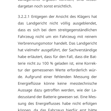
dar­ge­tan noch sonst er­sicht­lich.
3.​2.​2.​1 Ent­ge­gen der An­sicht des Klä­gers hat
das Land­ge­richt nicht völ­lig aus­ge­blen­det,
dass es sich bei dem streit­ge­gen­ständ­li­chen
Fahr­zeug nicht um ein Fahr­zeug mit rei­nem
Ver­bren­nungs­mo­tor han­delt. Das Land­ge­richt
hat viel­mehr aus­ge­führt, der Sach­ver­stän­di­ge
ha­be er­läu­tert, dass für den Fall, dass die Bat­
te­rie nicht zu 100 % ge­la­den ist, ei­ne Kor­rek­
tur der ge­mes­se­nen Wer­te er­for­der­lich wür­
de. Auf­grund ei­ner feh­len­den Mes­sung der
En­er­gieflüs­se kön­ne kei­ne mess­tech­ni­sche
Aus­sa­ge da­zu ge­trof­fen wer­den, wie der La­
de­zu­stand der Bat­te­rie ge­we­sen sei. Ei­ne Mes­
sung des En­er­gie­flus­ses ha­be nicht er­fol­gen
kön­nen, da das Fahr­zeug hier­für erst hät­te