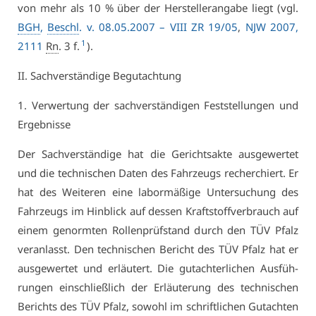
von mehr als 10 % über der Her­stel­ler­an­ga­be liegt (vgl.
BGH
,
Beschl
. v. 08.05.2007 –
VI­II ZR 19/05
,
NJW 2007,
1
2111
Rn
. 3 f.
).
II. Sach­ver­stän­di­ge Be­gut­ach­tung
1. Ver­wer­tung der sach­ver­stän­di­gen Fest­stel­lun­gen und
Er­geb­nis­se
Der Sach­ver­stän­di­ge hat die Ge­richts­ak­te aus­ge­wer­tet
und die tech­ni­schen Da­ten des Fahr­zeugs re­cher­chiert. Er
hat des Wei­te­ren ei­ne la­bor­mä­ßi­ge Un­ter­su­chung des
Fahr­zeugs im Hin­blick auf des­sen Kraft­stoff­ver­brauch auf
ei­nem ge­norm­ten Rol­len­prüf­stand durch den TÜV Pfalz
ver­an­lasst. Den tech­ni­schen Be­richt des TÜV Pfalz hat er
aus­ge­wer­tet und er­läu­tert. Die gut­ach­ter­li­chen Aus­füh­
run­gen ein­schließ­lich der Er­läu­te­rung des tech­ni­schen
Be­richts des TÜV Pfalz, so­wohl im schrift­li­chen Gut­ach­ten