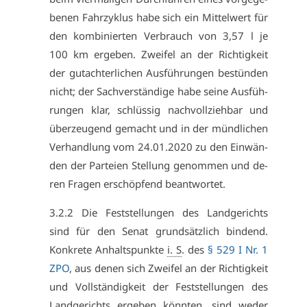
be­nen Fahr­zy­klus ha­be sich ein Mit­tel­wert für
den kom­bi­nier­ten Ver­brauch von 3,57 l je
100 km er­ge­ben. Zwei­fel an der Rich­tig­keit
der gut­ach­ter­li­chen Aus­füh­run­gen be­stün­den
nicht; der Sach­ver­stän­di­ge ha­be sei­ne Aus­füh­
run­gen klar, schlüs­sig nach­voll­zieh­bar und
über­zeu­gend ge­macht und in der münd­li­chen
Ver­hand­lung vom 24.01.2020 zu den Ein­wän­
den der Par­tei­en Stel­lung ge­nom­men und de­
ren Fra­gen er­schöp­fend be­ant­wor­tet.
3.2.2 Die Fest­stel­lun­gen des Land­ge­richts
sind für den Se­nat grund­sätz­lich bin­dend.
Kon­kre­te An­halts­punk­te
i. S
. des
§ 529 I Nr. 1
ZPO
, aus de­nen sich Zwei­fel an der Rich­tig­keit
und Voll­stän­dig­keit der Fest­stel­lun­gen des
Land­ge­richts er­ge­ben könn­ten, sind we­der