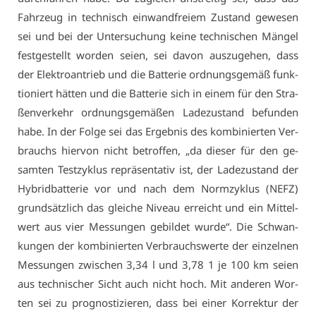
Fahr­zeug in tech­nisch ein­wand­frei­em Zu­stand ge­we­sen
sei und bei der Un­ter­su­chung kei­ne tech­ni­schen Män­gel
fest­ge­stellt wor­den sei­en, sei da­von aus­zu­ge­hen, dass
der Elek­tro­an­trieb und die Bat­te­rie ord­nungs­ge­mäß funk­
tio­niert hät­ten und die Bat­te­rie sich in ei­nem für den Stra­
ßen­ver­kehr ord­nungs­ge­mä­ßen La­de­zu­stand be­fun­den
ha­be. In der Fol­ge sei das Er­geb­nis des kom­bi­nier­ten Ver­
brauchs hier­von nicht be­trof­fen, „da die­ser für den ge­
sam­ten Test­zy­klus re­prä­sen­ta­tiv ist, der La­de­zu­stand der
Hy­bridbat­te­rie vor und nach dem Norm­zy­klus (NEFZ)
grund­sätz­lich das glei­che Ni­veau er­reicht und ein Mit­tel­
wert aus vier Mes­sun­gen ge­bil­det wur­de“. Die Schwan­
kun­gen der kom­bi­nier­ten Ver­brauchs­wer­te der ein­zel­nen
Mes­sun­gen zwi­schen 3,34 l und 3,78 1 je 100 km sei­en
aus tech­ni­scher Sicht auch nicht hoch. Mit an­de­ren Wor­
ten sei zu pro­gnos­ti­zie­ren, dass bei ei­ner Kor­rek­tur der