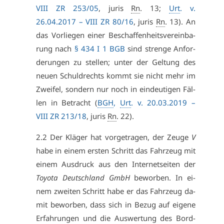
VI­II ZR 253/05
, ju­ris
Rn
. 13;
Urt
. v.
26.04.2017 –
VI­II ZR 80/16
, ju­ris
Rn
. 13). An
das Vor­lie­gen ei­ner Be­schaf­fen­heits­ver­ein­ba­
rung nach
§ 434 I 1 BGB
sind stren­ge An­for­
de­run­gen zu stel­len; un­ter der Gel­tung des
neu­en Schuld­rechts kommt sie nicht mehr im
Zwei­fel, son­dern nur noch in ein­deu­ti­gen Fäl­
len in Be­tracht (
BGH
,
Urt
. v. 20.03.2019 –
VI­II ZR 213/18
, ju­ris
Rn
. 22).
2.2 Der Klä­ger hat vor­ge­tra­gen, der Zeu­ge
V
ha­be in ei­nem ers­ten Schritt das Fahr­zeug mit
ei­nem Aus­druck aus den In­ter­net­sei­ten der
To­yo­ta Deutsch­land GmbH
be­wor­ben. In ei­
nem zwei­ten Schritt ha­be er das Fahr­zeug da­
mit be­wor­ben, dass sich in Be­zug auf ei­ge­ne
Er­fah­run­gen und die Aus­wer­tung des Bord­