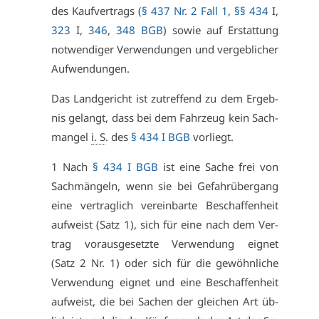
des Kauf­ver­trags (
§ 437 Nr. 2 Fall 1
,
§§ 434
I,
323
I,
346
,
348 BGB
) so­wie auf Er­stat­tung
not­wen­di­ger Ver­wen­dun­gen und ver­geb­li­cher
Auf­wen­dun­gen.
Das Land­ge­richt ist zu­tref­fend zu dem Er­geb­
nis ge­langt, dass bei dem Fahr­zeug kein Sach­
man­gel
i. S
. des
§ 434 I BGB
vor­liegt.
1 Nach
§ 434 I BGB
ist ei­ne Sa­che frei von
Sach­män­geln, wenn sie bei Ge­fahr­über­gang
ei­ne ver­trag­lich ver­ein­bar­te Be­schaf­fen­heit
auf­weist (Satz 1), sich für ei­ne nach dem Ver­
trag vor­aus­ge­setz­te Ver­wen­dung eig­net
(Satz 2 Nr. 1) oder sich für die ge­wöhn­li­che
Ver­wen­dung eig­net und ei­ne Be­schaf­fen­heit
auf­weist, die bei Sa­chen der glei­chen Art üb­