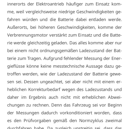
in­ner­orts der Elek­tro­an­trieb häu­fi­ger zum Ein­satz kom­
me, weil ver­gleichs­wei­se nied­ri­ge Ge­schwin­dig­kei­ten ge­
fah­ren wür­den und die Bat­te­rie da­bei ent­la­den wer­de.
Au­ßer­orts, bei hö­he­ren Ge­schwin­dig­kei­ten, kom­me der
Ver­bren­nungs­mo­tor ver­stärkt zum Ein­satz und die Bat­te­
rie wer­de gleich­zei­tig ge­la­den. Das al­les kom­me aber nur
bei ei­nem nicht ord­nungs­ge­mä­ßen La­de­zu­stand der Bat­
te­rie zum Tra­gen. Auf­grund feh­len­der Mes­sung der En­er­
gieflüs­se kön­ne kei­ne mess­tech­ni­sche Aus­sa­ge da­zu ge­
trof­fen wer­den, wie der La­de­zu­stand der Bat­te­rie ge­we­
sen sei. Des­sen un­ge­ach­tet, sei aber nicht mit ei­nem er­
heb­li­chen Kor­rek­tur­be­darf we­gen des La­de­zu­stands und
da­her im Er­geb­nis auch nicht mit er­heb­li­chen Ab­wei­
chun­gen zu rech­nen. Denn das Fahr­zeug sei vor Be­ginn
der Mes­sun­gen da­durch vor­kon­di­tio­niert wor­den, dass
es den Prüf­vor­ga­ben ge­mäß den Norm­zy­klus zwei­mal
durch­fah­ren ha­be. Da zu­gleich un­strei­tig sei, dass das