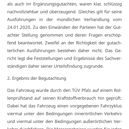
als auch im Er­gän­zungs­gut­ach­ten, wa­ren klar, schlüs­sig
nach­voll­zieh­bar und über­zeu­gend. Glei­ches gilt für sei­ne
Aus­füh­run­gen in der münd­li­chen Ver­hand­lung vom
24.01.2020. Zu den Ein­wän­den der Par­tei­en hat der Gut­
ach­ter Stel­lung ge­nom­men und de­ren Fra­gen er­schöp­
fend be­ant­wor­tet. Zwei­fel an der Rich­tig­keit der gut­ach­
ter­li­chen Aus­füh­run­gen be­ste­hen da­her nicht. Das Ge­
richt legt die Fest­stel­lun­gen und Er­geb­nis­se des Sach­ver­
stän­di­gen da­her sei­ner Ur­teils­fin­dung zu­grun­de.
2. Er­geb­nis der Be­gut­ach­tung
Das Fahr­zeug wur­de durch den TÜV Pfalz auf ei­nem Rol­
len­prüf­stand auf sei­nen Kraft­stoff­ver­brauch hin ge­prüft.
Da­bei hat das Fahr­zeug ei­nen vor­ge­ge­be­nen Fahr­zy­klus
vier­mal un­ter den Be­din­gun­gen in­ner­ört­li­chen Ver­kehrs
und vier­mal un­ter den Be­din­gun­gen au­ßer­ört­li­chen Ver­