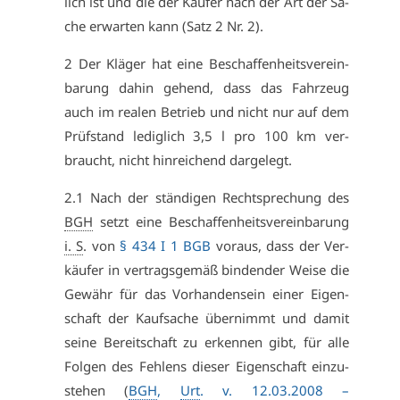
lich ist und die der Käu­fer nach der Art der Sa­
che er­war­ten kann (Satz 2 Nr. 2).
2 Der Klä­ger hat ei­ne Be­schaf­fen­heits­ver­ein­
ba­rung da­hin ge­hend, dass das Fahr­zeug
auch im rea­len Be­trieb und nicht nur auf dem
Prüf­stand le­dig­lich 3,5 l pro 100 km ver­
braucht, nicht hin­rei­chend dar­ge­legt.
2.1 Nach der stän­di­gen Recht­spre­chung des
BGH
setzt ei­ne Be­schaf­fen­heits­ver­ein­ba­rung
i. S
. von
§ 434 I 1 BGB
vor­aus, dass der Ver­
käu­fer in ver­trags­ge­mäß bin­den­der Wei­se die
Ge­währ für das Vor­han­den­sein ei­ner Ei­gen­
schaft der Kauf­sa­che über­nimmt und da­mit
sei­ne Be­reit­schaft zu er­ken­nen gibt, für al­le
Fol­gen des Feh­lens die­ser Ei­gen­schaft ein­zu­
ste­hen (
BGH
,
Urt
. v. 12.03.2008 –