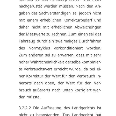
nach­ge­rüs­tet wer­den müs­sen. Nach den An­
ga­ben des Sach­ver­stän­di­gen sei je­doch nicht
mit ei­nem er­heb­li­chen Kor­rek­tur­be­darf und
da­her nicht mit er­heb­li­chen Ab­wei­chun­gen
der Mess­wer­te zu rech­nen. Zum ei­nen sei das
Fahr­zeug durch ein zwei­ma­li­ges Durch­fah­ren
des Norm­zy­klus vor­kon­di­tio­niert wor­den.
Zum an­de­ren sei zu er­war­ten, dass mit sehr
ho­her Wahr­schein­lich­keit der­sel­be kom­bi­nier­
te Ver­brauchs­wert er­reicht wür­de, da bei ei­
ner Kor­rek­tur der Wert für den Ver­brauch in­
ner­orts nach oben, der Wert für den Ver­
brauch au­ßer­orts nach un­ten kor­ri­giert wer­
den müss­te.
3.​2.​2.​2 Die Auf­fas­sung des Land­ge­richts ist
nicht zu be­an­stan­den. Das Land­ge­richt hat