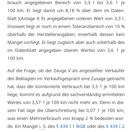
brauch an­ge­ge­be­nen Be­reich von 3,3 l bis 3,6 1 je
100 km. Er liegt da­mit um 8,18 % über dem im Da­ten­
blatt )(An­la­ge K 9) an­ge­ge­be­nen un­te­ren Wert von 3,3 l.
In­so­weit liegt er noch in ei­nem To­le­ranz­be­reich von 10 %
ober­halb der Her­stel­ler­an­ga­ben, in­ner­halb des­sen kein
Man­gel vor­liegt. Er liegt zu­gleich aber auch un­ter­halb des
im Da­ten­blatt an­ge­ge­ben obe­ren Wer­tes von 3,6 1 je
100 km.
Auf die Fra­ge, ob der Zeu­ge
V
als an­ge­stell­ter Ver­käu­fer
des Be­klag­ten im Ver­kaufs­ge­spräch ei­ne Zu­sa­ge ge­macht
hat, dass der kom­bi­nier­te Ver­brauch bei 3,5 1 je 100 km
lie­ge, kommt es auf­grund des sach­ver­stän­dig er­mit­tel­ten
Wer­tes von 3,57 1 je 100 km nicht mehr an. Denn in die­
sem Fall lä­ge die Über­schrei­tung bei 0,07 1 je 100 km,
was ei­nen Mehr­ver­brauch von knapp 2 % be­deu­ten wür­
de. Ein Man­gel
i. S
. des
§ 434 I 1 BGB
oder des
§ 434 I 2