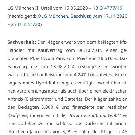
LG Mün­chen II, Ur­teil vom 15.05.2020 –
13 O 4777/16
(nach­fol­gend:
OLG
Mün­chen, Be­schluss vom 17.11.2020
– 23 U 3551/20
)
Sach­ver­halt:
Der Klä­ger er­warb von dem be­klag­ten Kfz-
Händ­ler mit Kauf­ver­trag vom 06.10.2015 ei­nen ge­
brauch­ten Pkw To­yo­ta Ya­ris zum Preis von 16.610 €. Das
Fahr­zeug, das am 13.08.2014 erst­zu­ge­las­sen wor­den
war und ei­ne Lauf­leis­tung von 4.247 km auf­wies, ist ein
so­ge­nann­tes Hy­bridfahr­zeug; es ver­fügt so­wohl über ei­
nen Ver­bren­nungs­mo­tor als auch über ei­nen elek­tri­schen
An­trieb (Elek­tro­mo­tor und Bat­te­rie). Der Klä­ger zahl­te an
den Be­klag­ten 5.000 € und fi­nan­zier­te den rest­li­chen
Kauf­preis, in­dem er mit der
To­yo­ta Kre­dit­bank GmbH
ei­
nen Dar­le­hens­ver­trag schloss. Das Dar­le­hen mit ei­nem
ef­fek­ti­ven Jah­res­zins von 3,99 % soll­te der Klä­ger in 48