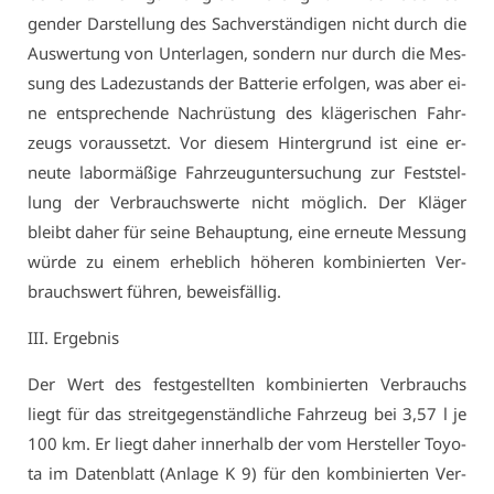
gen­der Dar­stel­lung des Sach­ver­stän­di­gen nicht durch die
Aus­wer­tung von Un­ter­la­gen, son­dern nur durch die Mes­
sung des La­de­zu­stands der Bat­te­rie er­fol­gen, was aber ei­
ne ent­spre­chen­de Nach­rüs­tung des klä­ge­ri­schen Fahr­
zeugs vor­aus­setzt. Vor die­sem Hin­ter­grund ist ei­ne er­
neu­te la­bor­mä­ßi­ge Fahr­zeug­un­ter­su­chung zur Fest­stel­
lung der Ver­brauchs­wer­te nicht mög­lich. Der Klä­ger
bleibt da­her für sei­ne Be­haup­tung, ei­ne er­neu­te Mes­sung
wür­de zu ei­nem er­heb­lich hö­he­ren kom­bi­nier­ten Ver­
brauchs­wert füh­ren, be­weis­fäl­lig.
III. Er­geb­nis
Der Wert des fest­ge­stell­ten kom­bi­nier­ten Ver­brauchs
liegt für das streit­ge­gen­ständ­li­che Fahr­zeug bei 3,57 l je
100 km. Er liegt da­her in­ner­halb der vom Her­stel­ler To­yo­
ta im Da­ten­blatt (An­la­ge K 9) für den kom­bi­nier­ten Ver­