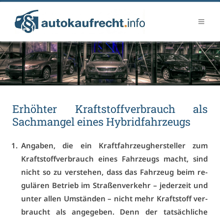
Er­höh­ter Kraft­stoff­ver­brauch als
Sach­man­gel ei­nes Hy­bridfahr­zeugs
An­ga­ben, die ein Kraft­fahr­zeug­her­stel­ler zum
Kraft­stoff­ver­brauch ei­nes Fahr­zeugs macht, sind
nicht so zu ver­ste­hen, dass das Fahr­zeug beim re­
gu­lä­ren Be­trieb im Stra­ßen­ver­kehr – je­der­zeit und
un­ter al­len Um­stän­den – nicht mehr Kraft­stoff ver­
braucht als an­ge­ge­ben. Denn der tat­säch­li­che