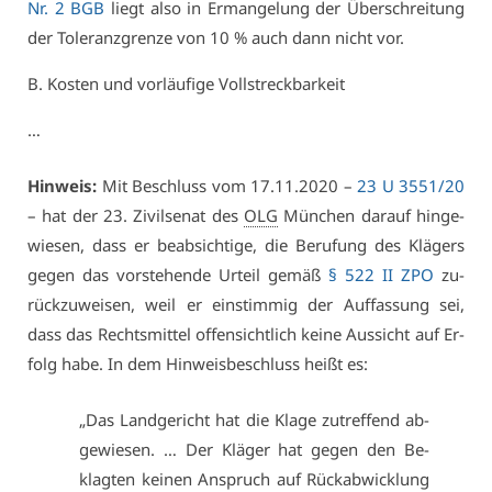
Nr. 2 BGB
liegt al­so in Er­man­ge­lung der Über­schrei­tung
der To­le­ranz­gren­ze von 10 % auch dann nicht vor.
B. Kos­ten und vor­läu­fi­ge Voll­streck­bar­keit
…
Hin­weis:
Mit Be­schluss vom 17.11.2020 –
23 U 3551/20
– hat der 23. Zi­vil­se­nat des
OLG
Mün­chen dar­auf hin­ge­
wie­sen, dass er be­ab­sich­ti­ge, die Be­ru­fung des Klä­gers
ge­gen das vor­ste­hen­de Ur­teil ge­mäß
§ 522 II ZPO
zu­
rück­zu­wei­sen, weil er ein­stim­mig der Auf­fas­sung sei,
dass das Rechts­mit­tel of­fen­sicht­lich kei­ne Aus­sicht auf Er­
folg ha­be. In dem Hin­weis­be­schluss heißt es:
„Das Land­ge­richt hat die Kla­ge zu­tref­fend ab­
ge­wie­sen. … Der Klä­ger hat ge­gen den Be­
klag­ten kei­nen An­spruch auf Rück­ab­wick­lung