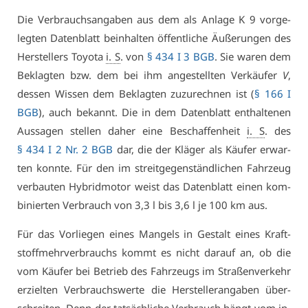
Die Ver­brauchs­an­ga­ben aus dem als An­la­ge K 9 vor­ge­
leg­ten Da­ten­blatt be­inhal­ten öf­fent­li­che Äu­ße­run­gen des
Her­stel­lers To­yo­ta
i. S
. von
§ 434 I 3 BGB
. Sie wa­ren dem
Be­klag­ten bzw. dem bei ihm an­ge­stell­ten Ver­käu­fer
V
,
des­sen Wis­sen dem Be­klag­ten zu­zu­rech­nen ist (
§ 166 I
BGB
), auch be­kannt. Die in dem Da­ten­blatt ent­hal­te­nen
Aus­sa­gen stel­len da­her ei­ne Be­schaf­fen­heit
i. S
. des
§ 434 I 2 Nr. 2 BGB
dar, die der Klä­ger als Käu­fer er­war­
ten konn­te. Für den im streit­ge­gen­ständ­li­chen Fahr­zeug
ver­bau­ten Hy­brid­mo­tor weist das Da­ten­blatt ei­nen kom­
bi­nier­ten Ver­brauch von 3,3 l bis 3,6 l je 100 km aus.
Für das Vor­lie­gen ei­nes Man­gels in Ge­stalt ei­nes Kraft­
stoff­mehr­ver­brauchs kommt es nicht dar­auf an, ob die
vom Käu­fer bei Be­trieb des Fahr­zeugs im Stra­ßen­ver­kehr
er­ziel­ten Ver­brauchs­wer­te die Her­stel­ler­an­ga­ben über­