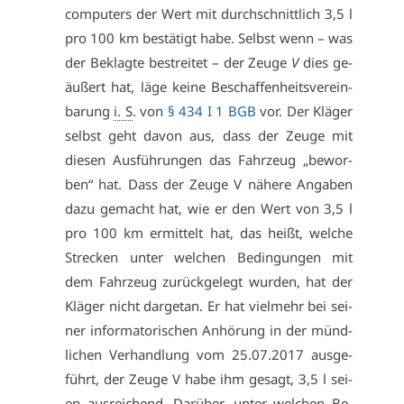
com­pu­ters der Wert mit durch­schnitt­lich 3,5 l
pro 100 km be­stä­tigt ha­be. Selbst wenn – was
der Be­klag­te be­strei­tet – der Zeu­ge
V
dies ge­
äu­ßert hat, lä­ge kei­ne Be­schaf­fen­heits­ver­ein­
ba­rung
i. S
. von
§ 434 I 1 BGB
vor. Der Klä­ger
selbst geht da­von aus, dass der Zeu­ge mit
die­sen Aus­füh­run­gen das Fahr­zeug „be­wor­
ben“ hat. Dass der Zeu­ge V nä­he­re An­ga­ben
da­zu ge­macht hat, wie er den Wert von 3,5 l
pro 100 km er­mit­telt hat, das heißt, wel­che
Stre­cken un­ter wel­chen Be­din­gun­gen mit
dem Fahr­zeug zu­rück­ge­legt wur­den, hat der
Klä­ger nicht dar­ge­tan. Er hat viel­mehr bei sei­
ner in­for­ma­to­ri­schen An­hö­rung in der münd­
li­chen Ver­hand­lung vom 25.07.2017 aus­ge­
führt, der Zeu­ge V ha­be ihm ge­sagt, 3,5 l sei­
en aus­rei­chend. Dar­über, un­ter wel­chen Be­