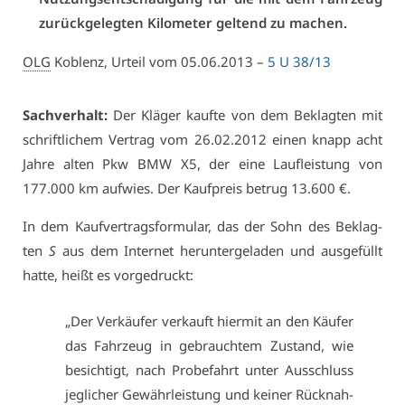
zu­rück­ge­leg­ten Ki­lo­me­ter gel­tend zu ma­chen.
OLG
Ko­blenz, Ur­teil vom 05.06.2013 –
5 U 38/13
Sach­ver­halt:
Der Klä­ger kauf­te von dem Be­klag­ten mit
schrift­li­chem Ver­trag vom 26.02.2012 ei­nen knapp acht
Jah­re al­ten Pkw BMW X5, der ei­ne Lauf­leis­tung von
177.000 km auf­wies. Der Kauf­preis be­trug 13.600 €.
In dem Kauf­ver­trags­for­mu­lar, das der Sohn des Be­klag­
ten
S
aus dem In­ter­net her­un­ter­ge­la­den und aus­ge­füllt
hat­te, heißt es vor­ge­druckt:
„Der Ver­käu­fer ver­kauft hier­mit an den Käu­fer
das Fahr­zeug in ge­brauch­tem Zu­stand, wie
be­sich­tigt, nach Pro­be­fahrt un­ter Aus­schluss
jeg­li­cher Ge­währ­leis­tung und kei­ner Rück­nah­