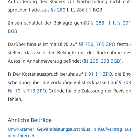
Auf­for­de­rung des Klä­gers zur Nach­er­fül­lung nicht ent­
spro­chen hat­te, aus
§§ 280
I, II,
286
I 1 BGB.
Zin­sen schul­det der Be­klag­te ge­mäß
§ 288
I 1,
§ 291
BGB
.
Dar­über hin­aus ist mit Blick auf
§§ 756
,
765 ZPO
fest­zu­
stel­len, dass sich der Be­klag­te mit der Rück­nah­me des
Au­tos in An­nah­me­ver­zug be­fin­det (
§§ 295
,
298 BGB
).
f) Der Kos­ten­aus­spruch be­ruht auf
§ 91 I 1 ZPO
, die Ent­
schei­dung über die vor­läu­fi­ge Voll­streck­bar­keit auf
§ 708
Nr. 10
,
§ 713 ZPO
. Grün­de für die Zu­las­sung der Re­vi­si­on
feh­len.
Ähn­li­che Bei­trä­ge
Un­wirk­sa­mer Ge­währ­leis­tungs­aus­schluss in Kauf­ver­trag aus
dem In­ter­net