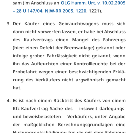
sam (im An­schluss an
OLG
Hamm,
Urt
. v. 10.02.2005
– 28 U 147/04
,
NJW-RR 2005, 1220
, 1221).
Der Käu­fer ei­nes Ge­braucht­wa­gens muss sich
dann nicht vor­wer­fen las­sen, er ha­be bei Ab­schluss
des Kauf­ver­trags ei­nen Man­gel des Fahr­zeugs
(hier: ei­nen De­fekt der Brems­an­la­ge) ge­kannt oder
in­fol­ge gro­ber Fahr­läs­sig­keit nicht ge­kannt, wenn
ihn das Auf­leuch­ten ei­ner Kon­troll­leuch­te bei der
Pro­be­fahrt we­gen ei­ner be­schwich­ti­gen­den Er­klä­
rung des Ver­käu­fers nicht arg­wöh­nisch ge­macht
hat.
Es ist nach ei­nem Rück­tritt des Käu­fers von ei­nem
Kfz-Kauf­ver­trag Sa­che des – in­so­weit dar­le­gungs-
und be­weis­be­las­te­ten – Ver­käu­fers, un­ter An­ga­be
der maß­geb­li­chen Be­rech­nungs­grund­la­gen ei­ne
Nut­zungs­ent­schä­di­gung für die mit dem Fahr­zeug