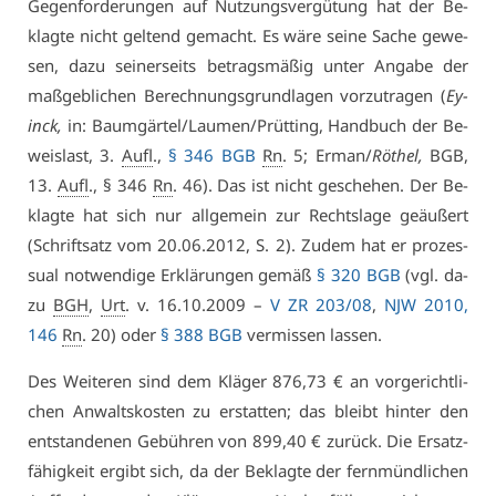
Ge­gen­for­de­run­gen auf Nut­zungs­ver­gü­tung hat der Be­
klag­te nicht gel­tend ge­macht. Es wä­re sei­ne Sa­che ge­we­
sen, da­zu sei­ner­seits be­trags­mä­ßig un­ter An­ga­be der
maß­geb­li­chen Be­rech­nungs­grund­la­gen vor­zu­tra­gen (
Ey­
inck,
in: Baum­gär­tel/Lau­men/Prüt­ting, Hand­buch der Be­
weis­last, 3.
Aufl
.,
§ 346 BGB
Rn
. 5; Er­man/
Rö­thel,
BGB,
13.
Aufl
., § 346
Rn
. 46). Das ist nicht ge­sche­hen. Der Be­
klag­te hat sich nur all­ge­mein zur Rechts­la­ge ge­äu­ßert
(Schrift­satz vom 20.06.2012, S. 2). Zu­dem hat er pro­zes­
su­al not­wen­di­ge Er­klä­run­gen ge­mäß
§ 320 BGB
(vgl. da­
zu
BGH
,
Urt
. v. 16.10.2009 –
V ZR 203/08
,
NJW 2010,
146
Rn
. 20) oder
§ 388 BGB
ver­mis­sen las­sen.
Des Wei­te­ren sind dem Klä­ger 876,73 € an vor­ge­richt­li­
chen An­walts­kos­ten zu er­stat­ten; das bleibt hin­ter den
ent­stan­de­nen Ge­büh­ren von 899,40 € zu­rück. Die Er­satz­
fä­hig­keit er­gibt sich, da der Be­klag­te der fern­münd­li­chen