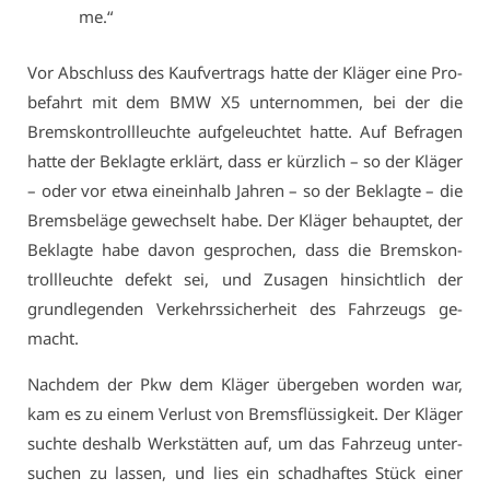
me.“
Vor Ab­schluss des Kauf­ver­trags hat­te der Klä­ger ei­ne Pro­
be­fahrt mit dem BMW X5 un­ter­nom­men, bei der die
Brems­kon­troll­leuch­te auf­ge­leuch­tet hat­te. Auf Be­fra­gen
hat­te der Be­klag­te er­klärt, dass er kürz­lich – so der Klä­ger
– oder vor et­wa ein­ein­halb Jah­ren – so der Be­klag­te – die
Brems­be­lä­ge ge­wech­selt ha­be. Der Klä­ger be­haup­tet, der
Be­klag­te ha­be da­von ge­spro­chen, dass die Brems­kon­
troll­leuch­te de­fekt sei, und Zu­sa­gen hin­sicht­lich der
grund­le­gen­den Ver­kehrs­si­cher­heit des Fahr­zeugs ge­
macht.
Nach­dem der Pkw dem Klä­ger über­ge­ben wor­den war,
kam es zu ei­nem Ver­lust von Brems­flüs­sig­keit. Der Klä­ger
such­te des­halb Werk­stät­ten auf, um das Fahr­zeug un­ter­
su­chen zu las­sen, und lies ein schad­haf­tes Stück ei­ner