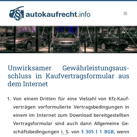
Un­wirk­sa­mer Ge­währ­leis­tungs­aus­
schluss in Kauf­ver­trags­for­mu­lar aus
dem In­ter­net
Von ei­nem Drit­ten für ei­ne Viel­zahl von Kfz-Kauf­
ver­trä­gen vor­for­mu­lier­te Ver­trags­be­din­gun­gen in
ei­nem im In­ter­net zum Down­load be­reit­ge­stell­ten
Ver­trags­for­mu­lar sind auch dann All­ge­mei­ne Ge­
schäfts­be­din­gun­gen
i. S
. von
§ 305 I 1 BGB
, wenn