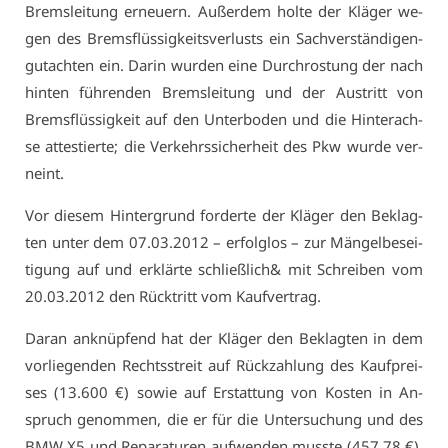
Brems­lei­tung er­neu­ern. Au­ßer­dem hol­te der Klä­ger we­
gen des Brems­flüs­sig­keits­ver­lusts ein Sach­ver­stän­di­gen­
gut­ach­ten ein. Dar­in wur­den ei­ne Durch­ros­tung der nach
hin­ten füh­ren­den Brems­lei­tung und der Aus­tritt von
Brems­flüs­sig­keit auf den Un­ter­bo­den und die Hin­ter­ach­
se at­tes­tier­te; die Ver­kehrs­si­cher­heit des Pkw wur­de ver­
neint.
Vor die­sem Hin­ter­grund for­der­te der Klä­ger den Be­klag­
ten un­ter dem 07.03.2012 – er­folg­los – zur Män­gel­be­sei­
ti­gung auf und er­klär­te schließ­lich& mit Schrei­ben vom
20.03.2012 den Rück­tritt vom Kauf­ver­trag.
Dar­an an­knüp­fend hat der Klä­ger den Be­klag­ten in dem
vor­lie­gen­den Rechts­streit auf Rück­zah­lung des Kauf­prei­
ses (13.600 €) so­wie auf Er­stat­tung von Kos­ten in An­
spruch ge­nom­men, die er für die Un­ter­su­chung und des
BMW X5 und Re­pa­ra­tu­ren auf­wen­den muss­te (457,78 €).