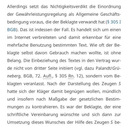
Al­ler­dings setzt das Nich­tig­keits­ver­dikt die Ein­ord­nung
der Ge­währ­leis­tungs­re­ge­lung als All­ge­mei­ne Ge­schäfts­
be­din­gung vor­aus, die der Be­klag­te ver­wandt hat (
§ 305 I
BGB
). Das ist in­des­sen der Fall. Es han­delt sich um ei­nen
im In­ter­net ver­brei­te­ten und da­mit er­kenn­bar für ei­ne
mehr­fa­che Be­nut­zung be­stimm­ten Text. Wie oft der Be­
klag­te selbst da­von Ge­brauch ma­chen woll­te, ist oh­ne
Be­lang. Die Ein­be­zie­hung des Tex­tes in den Ver­trag wur­
de nicht von drit­ter Sei­te in­iti­iert (vgl. da­zu Pa­landt/
Grü­
ne­berg,
BGB, 72.
Aufl
., § 305
Rn
. 12), son­dern vom Be­
klag­ten ver­an­lasst. Nach der Dar­stel­lung des Zeu­gen
S
hat­te sich der Klä­ger da­mit be­gnü­gen wol­len, münd­lich
und in­so­fern nach Maß­ga­be der ge­setz­li­chen Be­stim­
mun­gen zu kon­tra­hie­ren. Es war der Be­klag­te, der ei­ne
schrift­li­che Ver­ein­ba­rung wünsch­te und sich dann zur
Um­set­zung die­ses Wun­sches der Hil­fe des Zeu­gen
S
be­