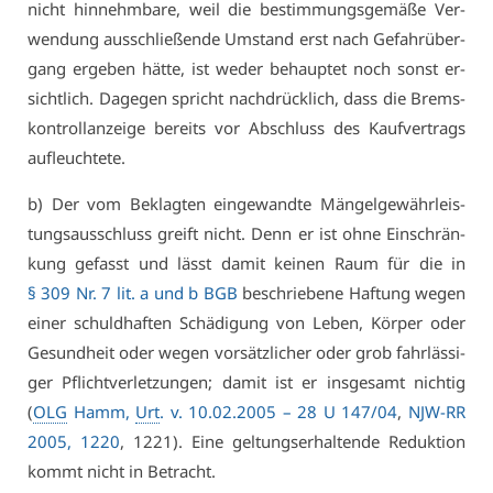
nicht hin­nehm­ba­re, weil die be­stim­mungs­ge­mä­ße Ver­
wen­dung aus­schlie­ßen­de Um­stand erst nach Ge­fahr­über­
gang er­ge­ben hät­te, ist we­der be­haup­tet noch sonst er­
sicht­lich. Da­ge­gen spricht nach­drück­lich, dass die Brems­
kon­troll­an­zei­ge be­reits vor Ab­schluss des Kauf­ver­trags
auf­leuch­te­te.
b) Der vom Be­klag­ten ein­ge­wand­te Män­gel­ge­währ­leis­
tungs­aus­schluss greift nicht. Denn er ist oh­ne Ein­schrän­
kung ge­fasst und lässt da­mit kei­nen Raum für die in
§ 309 Nr. 7 lit. a und b BGB
be­schrie­be­ne Haf­tung we­gen
ei­ner schuld­haf­ten Schä­di­gung von Le­ben, Kör­per oder
Ge­sund­heit oder we­gen vor­sätz­li­cher oder grob fahr­läs­si­
ger Pflicht­ver­let­zun­gen; da­mit ist er ins­ge­samt nich­tig
(
OLG
Hamm,
Urt
. v. 10.02.2005 – 28 U 147/04
,
NJW-RR
2005, 1220
, 1221). Ei­ne gel­tungs­er­hal­ten­de Re­duk­ti­on
kommt nicht in Be­tracht.