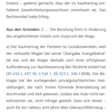
In­stanz – gel­tend ge­macht, dass der im Kauf­ver­trag ent­
hal­te­ne Ge­währ­leis­tungs­aus­schluss un­wirk­sam sei. Das
Rechts­mit­tel hat­te Er­folg.
Aus den Grün­den:
2. … Die Be­ru­fung führt in Än­de­rung
des an­ge­foch­te­nen Ur­teils zum Zu­spruch der Kla­ge.
a) Der Kauf­ver­trag der Par­tei­en ist rück­ab­zu­wi­ckeln, weil
der ver­kauf­te Wa­gen bei sei­ner Über­ga­be man­gel­be­haf­
tet war und der Klä­ger des­halb nach ei­ner er­folg­lo­sen
Auf­for­de­rung zur Nach­bes­se­rung den Rück­tritt er­klärt hat
(
§§ 434
I,
437 Nr. 2 Fall 1
,
§§ 323
I,
346
I BGB). Der Be­
klag­te hat die vor­lie­gen­den pri­vat­gut­ach­ter­li­chen Fest­
stel­lun­gen, die nach hin­ten füh­ren­de Brems­lei­tung sei
durch­ros­tet und leck ge­we­sen, so­dass das Au­to nicht ver­
kehrs­si­cher sei, nicht in­fra­ge ge­stellt. Dass sich die­ser –
auch für ein na­he­zu acht Jah­re al­tes Ge­braucht­fahr­zeug –