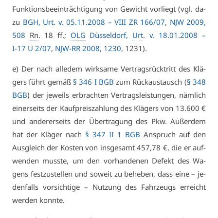
Funk­ti­ons­be­ein­träch­ti­gung von Ge­wicht vor­liegt (vgl. da­
zu
BGH
,
Urt
. v. 05.11.2008 –
VI­II ZR 166/07
,
NJW 2009,
508
Rn
. 18 ff.;
OLG
Düs­sel­dorf,
Urt
. v. 18.01.2008 –
I-17 U 2/07
,
NJW-RR 2008, 1230
, 1231).
e) Der nach al­le­dem wirk­sa­me Ver­trags­rück­tritt des Klä­
gers führt ge­mäß
§ 346 I BGB
zum Rück­aus­tausch (
§ 348
BGB
) der je­weils er­brach­ten Ver­trags­leis­tun­gen, näm­lich
ei­ner­seits der Kauf­preis­zah­lung des Klä­gers von 13.600 €
und an­de­rer­seits der Über­tra­gung des Pkw. Au­ßer­dem
hat der Klä­ger nach
§ 347 II 1 BGB
An­spruch auf den
Aus­gleich der Kos­ten von ins­ge­samt 457,78 €, die er auf­
wen­den muss­te, um den vor­han­de­nen De­fekt des Wa­
gens fest­zu­stel­len und so­weit zu be­he­ben, dass ei­ne – je­
den­falls vor­sich­ti­ge – Nut­zung des Fahr­zeugs er­reicht
wer­den konn­te.