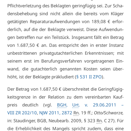
Pflicht­ver­let­zung des Be­klag­ten ge­ring­fü­gig sei. Zur Scha­
dens­be­he­bung sind nicht al­lein die be­reits vom Klä­ger
ge­tä­tig­ten Re­pa­ra­tur­auf­wen­dun­gen von 189,08 € er­for­
der­lich, auf die der Be­klag­te ver­weist. Die­se Auf­wen­dun­
gen be­tref­fen nur ein Teil­stück. Ins­ge­samt fällt ein Be­trag
von 1.687,50 € an. Das ent­spricht den in ers­ter In­stanz
un­be­strit­te­nen pri­vat­gut­ach­ter­li­chen Er­kennt­nis­sen; mit
sei­nem erst im Be­ru­fungs­ver­fah­ren vor­ge­tra­ge­nen Ein­
wand, die gut­ach­ter­lich ge­nann­ten Kos­ten sei­en über­
höht, ist der Be­klag­te präk­lu­diert (
§ 531 II ZPO
).
Der Be­trag von 1.687,50 € über­schrei­tet die Ge­ring­fü­gig­
keits­gren­ze in der Re­la­ti­on zu dem ver­ein­bar­ten Kauf­
preis deut­lich (vgl.
BGH
,
Urt
. v. 29.06.2011 –
VI­II ZR 202/10
,
NJW 2011, 2872
Rn
. 19 ff.;
Ot­to/Schwar­ze,
in: Stau­din­ger, BGB, Neu­be­arb. 2009, § 323
Rn
. C 27). Für
die Er­heb­lich­keit des Man­gels spricht zu­dem, dass ei­ne