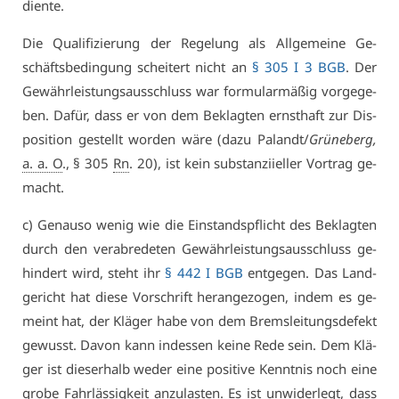
dien­te.
Die Qua­li­fi­zie­rung der Re­ge­lung als All­ge­mei­ne Ge­
schäfts­be­din­gung schei­tert nicht an
§ 305 I 3 BGB
. Der
Ge­währ­leis­tungs­aus­schluss war for­mu­lar­mä­ßig vor­ge­ge­
ben. Da­für, dass er von dem Be­klag­ten ernst­haft zur Dis­
po­si­ti­on ge­stellt wor­den wä­re (da­zu Pa­landt/
Grü­ne­berg,
a. a. O
., § 305
Rn
. 20), ist kein sub­stan­zi­iel­ler Vor­trag ge­
macht.
c) Ge­nau­so we­nig wie die Ein­stands­pflicht des Be­klag­ten
durch den ver­ab­re­de­ten Ge­währ­leis­tungs­aus­schluss ge­
hin­dert wird, steht ihr
§ 442 I BGB
ent­ge­gen. Das Land­
ge­richt hat die­se Vor­schrift her­an­ge­zo­gen, in­dem es ge­
meint hat, der Klä­ger ha­be von dem Brems­lei­tungs­de­fekt
ge­wusst. Da­von kann in­des­sen kei­ne Re­de sein. Dem Klä­
ger ist die­s­er­halb we­der ei­ne po­si­ti­ve Kennt­nis noch ei­ne
gro­be Fahr­läs­sig­keit an­zu­las­ten. Es ist un­wi­der­legt, dass