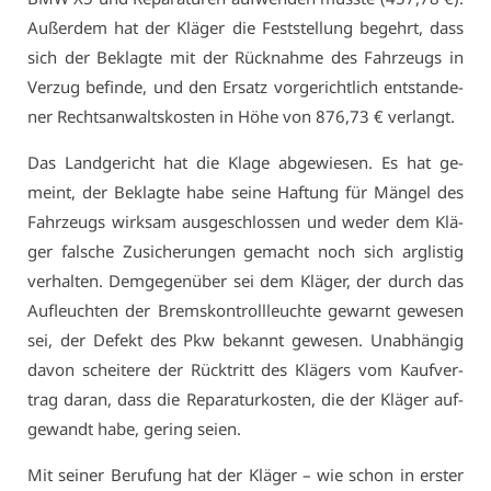
Au­ßer­dem hat der Klä­ger die Fest­stel­lung be­gehrt, dass
sich der Be­klag­te mit der Rück­nah­me des Fahr­zeugs in
Ver­zug be­fin­de, und den Er­satz vor­ge­richt­lich ent­stan­de­
ner Rechts­an­walts­kos­ten in Hö­he von 876,73 € ver­langt.
Das Land­ge­richt hat die Kla­ge ab­ge­wie­sen. Es hat ge­
meint, der Be­klag­te ha­be sei­ne Haf­tung für Män­gel des
Fahr­zeugs wirk­sam aus­ge­schlos­sen und we­der dem Klä­
ger fal­sche Zu­si­che­run­gen ge­macht noch sich arg­lis­tig
ver­hal­ten. Dem­ge­gen­über sei dem Klä­ger, der durch das
Auf­leuch­ten der Brems­kon­troll­leuch­te ge­warnt ge­we­sen
sei, der De­fekt des Pkw be­kannt ge­we­sen. Un­ab­hän­gig
da­von schei­te­re der Rück­tritt des Klä­gers vom Kauf­ver­
trag dar­an, dass die Re­pa­ra­tur­kos­ten, die der Klä­ger auf­
ge­wandt ha­be, ge­ring sei­en.
Mit sei­ner Be­ru­fung hat der Klä­ger – wie schon in ers­ter