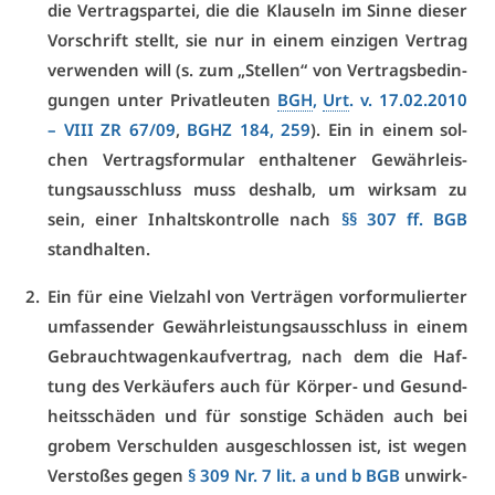
die Ver­trags­par­tei, die die Klau­seln im Sin­ne die­ser
Vor­schrift stellt, sie nur in ei­nem ein­zi­gen Ver­trag
ver­wen­den will (s. zum „Stel­len“ von Ver­trags­be­din­
gun­gen un­ter Pri­vat­leu­ten
BGH
,
Urt
. v. 17.02.2010
–
VI­II ZR 67/09
,
BGHZ 184, 259
). Ein in ei­nem sol­
chen Ver­trags­for­mu­lar ent­hal­te­ner Ge­währ­leis­
tungs­aus­schluss muss des­halb, um wirk­sam zu
sein, ei­ner In­halts­kon­trol­le nach
§§ 307 ff. BGB
stand­hal­ten.
Ein für ei­ne Viel­zahl von Ver­trä­gen vor­for­mu­lier­ter
um­fas­sen­der Ge­währ­leis­tungs­aus­schluss in ei­nem
Ge­braucht­wa­gen­kauf­ver­trag, nach dem die Haf­
tung des Ver­käu­fers auch für Kör­per- und Ge­sund­
heits­schä­den und für sons­ti­ge Schä­den auch bei
gro­bem Ver­schul­den aus­ge­schlos­sen ist, ist we­gen
Ver­sto­ßes ge­gen
§ 309 Nr. 7 lit. a und b BGB
un­wirk­