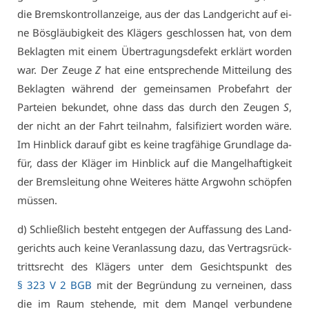
die Brems­kon­troll­an­zei­ge, aus der das Land­ge­richt auf ei­
ne Bös­gläu­big­keit des Klä­gers ge­schlos­sen hat, von dem
Be­klag­ten mit ei­nem Über­tra­gungs­de­fekt er­klärt wor­den
war. Der Zeu­ge
Z
hat ei­ne ent­spre­chen­de Mit­tei­lung des
Be­klag­ten wäh­rend der ge­mein­sa­men Pro­be­fahrt der
Par­tei­en be­kun­det, oh­ne dass das durch den Zeu­gen
S
,
der nicht an der Fahrt teil­nahm, fal­si­fi­ziert wor­den wä­re.
Im Hin­blick dar­auf gibt es kei­ne trag­fä­hi­ge Grund­la­ge da­
für, dass der Klä­ger im Hin­blick auf die Man­gel­haf­tig­keit
der Brems­lei­tung oh­ne Wei­te­res hät­te Arg­wohn schöp­fen
müs­sen.
d) Schließ­lich be­steht ent­ge­gen der Auf­fas­sung des Land­
ge­richts auch kei­ne Ver­an­las­sung da­zu, das Ver­trags­rück­
tritts­recht des Klä­gers un­ter dem Ge­sichts­punkt des
§ 323 V 2 BGB
mit der Be­grün­dung zu ver­nei­nen, dass
die im Raum ste­hen­de, mit dem Man­gel ver­bun­de­ne