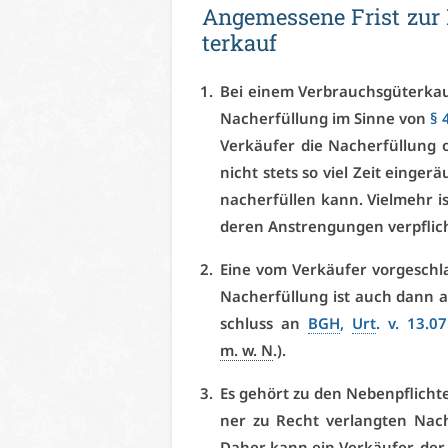
An­ge­mes­se­ne Frist zur
ter­kauf
Bei ei­nem Ver­brauchs­gü­ter­kau
Nach­er­fül­lung im Sin­ne von
§ 
Ver­käu­fer die Nach­er­fül­lung 
nicht stets so viel Zeit ein­ge­
nach­er­fül­len kann. Viel­mehr i
de­ren An­stren­gun­gen ver­pflich
Ei­ne vom Ver­käu­fer vor­ge­schl
Nach­er­fül­lung ist auch dann a
schluss an
BGH
,
Urt
. v. 13.0
m. w. N
.).
Es ge­hört zu den Ne­ben­pflich­t
ner zu Recht ver­lang­ten Nach­
Da­her kann ein Ver­käu­fer, der