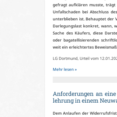
ge­fragt auf­klä­ren muss­te, trägt
Un­fall­scha­den bei Ab­schluss de
un­ter­blie­ben ist. Be­haup­tet der
Dar­le­gungs­last kon­kret, wann, 
Sa­che des Käu­fers, die­se Dar­ste
oder ba­ga­tel­li­sie­ren­den schrif
weit ein er­leich­ter­tes Be­weis­maß 
LG Dort­mund, Ur­teil vom 12.01.2
Mehr le­sen »
An­for­de­run­gen an ei­ne 
leh­rung in ei­nem Neu­wa
Dem An­lau­fen der Wi­der­rufs­frist