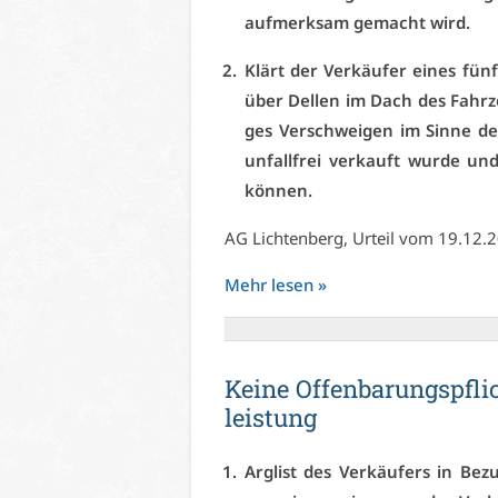
auf­merk­sam ge­macht wird.
Klärt der Ver­käu­fer ei­nes fün
über Del­len im Dach des Fahr­zeug
ges Ver­schwei­gen im Sin­ne d
un­fall­frei ver­kauft wur­de un
kön­nen.
AG Lich­ten­berg, Ur­teil vom 19.12
Mehr le­sen »
Kei­ne Of­fen­ba­rungs­pfli
leis­tung
Arg­list des Ver­käu­fers in Be­