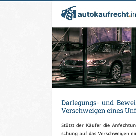
Dar­le­gungs- und Be­weis­
Ver­schwei­gen ei­nes Un­
Stützt der Käu­fer die An­fech­tung
schung auf das Ver­schwei­gen ei­n