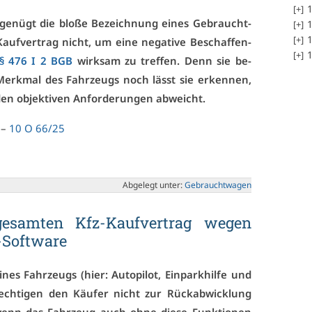
1
 ge­nügt die blo­ße Be­zeich­nung ei­nes Ge­braucht­
1
1
auf­ver­trag nicht, um ei­ne ne­ga­ti­ve Be­schaf­fen­
1
§ 476 I 2 BGB
wirk­sam zu tref­fen. Denn sie be­
Merk­mal des Fahr­zeugs noch lässt sie er­ken­nen,
en ob­jek­ti­ven An­for­de­run­gen ab­weicht.
 –
10 O 66/25
Ab­ge­legt un­ter:
Ge­braucht­wa­gen
­sam­ten Kfz-Kauf­ver­trag we­gen
-Soft­ware
i­nes Fahr­zeugs (hier: Au­to­pi­lot, Ein­park­hil­fe und
e­rech­ti­gen den Käu­fer nicht zur Rück­ab­wick­lung