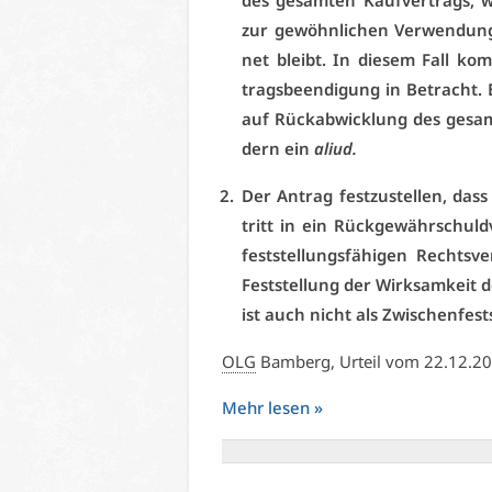
des ge­sam­ten Kauf­ver­trags,
zur ge­wöhn­li­chen Ver­wen­dung
net bleibt. In die­sem Fall ko
trags­be­en­di­gung in Be­tracht. 
auf Rück­ab­wick­lung des ge­sam
dern ein
ali­ud.
Der An­trag fest­zu­stel­len, da
tritt in ein Rück­ge­währ­schuld­
fest­stel­lungs­fä­hi­gen Rechts­ver
Fest­stel­lung der Wirk­sam­keit d
ist auch nicht als Zwi­schen­fest
OLG
Bam­berg, Ur­teil vom 22.12.2
Mehr le­sen »