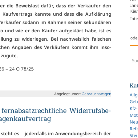
Ihn
 er die Be­weis­last da­für, dass der Ver­käu­fer den
Käuf
s Kauf­ver­trags kann­te und dass die Auf­klä­rung
Inte
 Ver­käu­fer so­dann im Rah­men sei­ner se­kun­dä­ren
wo und wie er den Käu­fer auf­ge­klärt ha­be, ist es
ode
l­lung zu wi­der­le­gen. Bei nach­weis­lich fal­schen
t­li­chen An­ga­ben des Ver­käu­fers kommt ihm in­so­
zu­gu­te.
026 – 24 O 78/25
Ka
Ab­ge­legt un­ter:
Ge­braucht­wa­gen
All
Geb
Kfz
fern­ab­satz­recht­li­che Wi­der­rufs­be­
Mot
­gen­kauf­ver­trag
Ne
Refe
 steht es – je­den­falls im An­wen­dungs­be­reich der
Ste