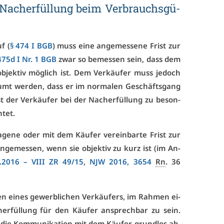
 Nach­er­fül­lung beim Ver­brauchs­gü­
f (
§ 474 I BGB
) muss ei­ne an­ge­mes­se­ne Frist zur
475d I Nr. 1 BGB
zwar so be­mes­sen sein, dass dem
ob­jek­tiv mög­lich ist. Dem Ver­käu­fer muss je­doch
räumt wer­den, dass er im nor­ma­len Ge­schäfts­gang
st der Ver­käu­fer bei der Nach­er­fül­lung zu be­son­
­tet.
a­ge­ne oder mit dem Käu­fer ver­ein­bar­te Frist zur
n­ge­mes­sen, wenn sie ob­jek­tiv zu kurz ist (im An­
7.2016 –
VI­II ZR 49/15
,
NJW 2016, 3654
Rn
. 36
en ei­nes ge­werb­li­chen Ver­käu­fers, im Rah­men ei­
er­fül­lung für den Käu­fer an­sprech­bar zu sein.
 die Kom­mu­ni­ka­ti­on mit dem Käu­fer grund­los ab­