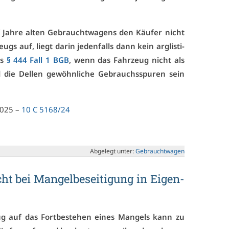
f Jah­re al­ten Ge­braucht­wa­gens den Käu­fer nicht
s auf, liegt dar­in je­den­falls dann kein arg­lis­ti­
es
§ 444 Fall 1 BGB
, wenn das Fahr­zeug nicht als
d die Del­len ge­wöhn­li­che Ge­brauchs­spu­ren sein
.2025 –
10 C 5168/24
Ab­ge­legt un­ter:
Ge­braucht­wa­gen
cht bei Man­gel­be­sei­ti­gung in Ei­gen­
zug auf das Fort­be­ste­hen ei­nes Man­gels kann zu