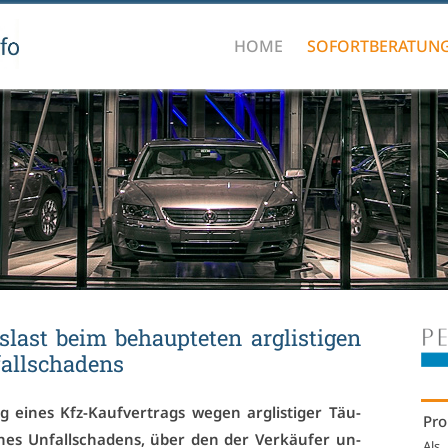
HOME
SOFORTBERATUN
last beim be­haup­te­ten arg­lis­ti­gen
fall­scha­dens
 ei­nes Kfz-Kauf­ver­trags we­gen arg­lis­ti­ger Täu­
Pro
es Un­fall­scha­dens, über den der Ver­käu­fer un­
Als