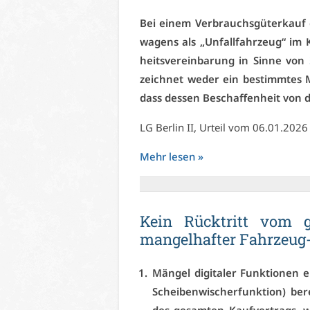
Bei ei­nem Ver­brauchs­gü­ter­kauf
wa­gens als „Un­fall­fahr­zeug“ im K
heits­ver­ein­ba­rung in Sin­ne von
zeich­net we­der ein be­stimm­tes 
dass des­sen Be­schaf­fen­heit von d
LG Ber­lin II, Ur­teil vom 06.01.2026
Mehr le­sen »
Kein Rück­tritt vom ge
man­gel­haf­ter Fahr­zeug
Män­gel di­gi­ta­ler Funk­tio­nen e
Schei­ben­wi­scher­funk­ti­on) b