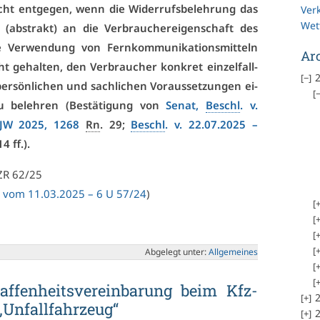
 nicht ent­ge­gen, wenn die Wi­der­rufs­be­leh­rung das
Ver
Wet
s (abs­trakt) an die Ver­brau­che­r­ei­gen­schaft des
e Ver­wen­dung von Fern­kom­mu­ni­ka­ti­ons­mit­teln
Ar
 ge­hal­ten, den Ver­brau­cher kon­kret ein­zel­fall­
2
er­sön­li­chen und sach­li­chen Vor­aus­set­zun­gen ei­
u be­leh­ren (Be­stä­ti­gung von
Se­nat,
Beschl
. v.
JW 2025, 1268
Rn
. 29;
Beschl
. v. 22.07.2025 –
14 ff.).
 ZR 62/25
eil vom 11.03.2025 – 6 U 57/24
)
Ab­ge­legt un­ter:
All­ge­mei­nes
haf­fen­heits­ver­ein­ba­rung beim Kfz-
2
„Un­fall­fahr­zeug“
2