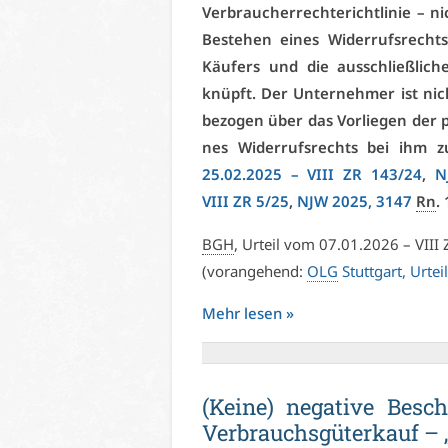
Ver­brau­cher­rech­te­richt­li­nie –
Be­ste­hen ei­nes Wi­der­rufs­recht
Käu­fers und die aus­schließ­li­ch
knüpft. Der Un­ter­neh­mer ist nicht
be­zo­gen über das Vor­lie­gen der p
nes Wi­der­rufs­rechts bei ihm z
25.02.2025 –
VI­II ZR 143/24
,
N
VI­II ZR 5/25
,
NJW 2025, 3147
Rn
. 
BGH
, Ur­teil vom 07.01.2026 –
VI­II
(vor­an­ge­hend:
OLG
Stutt­gart, Ur­t
Mehr le­sen »
(Kei­ne) ne­ga­ti­ve Be­sc
Ver­brauchs­gü­ter­kauf – 