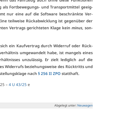
 wenn das Fahr­zeug auch oh­ne die­se Funk­tio­nen
 als Fort­be­we­gungs- und Trans­port­mit­tel ge­eig­
mmt nur ei­ne auf die Soft­ware be­schränk­te Ver­
Ei­ne teil­wei­se Rück­ab­wick­lung ist ge­gen­über der
­ten Ver­trags ge­rich­te­ten Kla­ge kein
mi­nus,
son­
ss sich ein Kauf­ver­trag durch Wi­der­ruf oder Rück­
ver­hält­nis um­ge­wan­delt ha­be, ist man­gels ei­nes
­hält­nis­ses un­zu­läs­sig. Er zielt le­dig­lich auf die
es Wi­der­rufs be­zie­hungs­wei­se des Rück­tritts und
­stel­lungs­kla­ge nach
§ 256 II ZPO
statt­haft.
025 –
4 U 43/25
e
Ab­ge­legt un­ter:
Neu­wa­gen