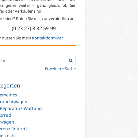
en gerne weiter – ganz gleich, ob Sie
er oder Verkäufer sind.
ressiert? Rufen Sie mich unverbindlich an
(0 23 27) 8 32 59-99
r nutzen Sie mein
Kontaktformular
.
Erweiterte Suche
tegorien
gemeines
rauchtwagen
-Reparatur/-Wartung
orrad
uwagen
renz (intern)
uerrecht