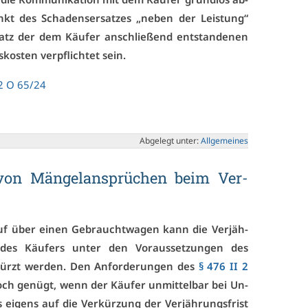
nkt des Scha­dens­er­sat­zes „ne­ben der Leis­tung“
tz der dem Käu­fer an­schlie­ßend ent­stan­de­nen
­kos­ten ver­pflich­tet sein.
2 O 65/24
Ab­ge­legt un­ter:
All­ge­mei­nes
g von Män­gel­an­sprü­chen beim Ver­
auf über ei­nen Ge­braucht­wa­gen kann die Ver­jäh­
des Käu­fers un­ter den Vor­aus­set­zun­gen des
ürzt wer­den. Den An­for­de­run­gen des
§ 476 II 2
noch ge­nügt, wenn der Käu­fer un­mit­tel­bar bei Un­
 ei­gens auf die Ver­kür­zung der Ver­jäh­rungs­frist