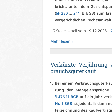
bricht, un­ter dem Ge­sichts­pu
(
§§ 280
I,
241
II BGB) zum Er­sa
vor­ge­richt­li­chen Rechts­an­walts
LG Sta­de, Ur­teil vom 19.12.2025 –
Mehr le­sen »
Ver­kürz­te Ver­jäh­run
brauchs­gü­ter­kauf
Bei ei­nem Ver­brauchs­gü­ter­k
rung der Män­gel­an­sprü­che 
§ 476 II BGB
auf ein Jahr ver­k
Nr. 1 BGB
ist je­den­falls dann 
ter­zeich­nung des Kauf­ver­trags