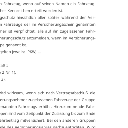
 ein Fahr­zeug, wenn auf sei­nen Na­men ein Fahr­zeug­
ches Kenn­zei­chen er­teilt wor­den ist.
ngs­schutz hin­sicht­lich al­ler spä­ter wäh­rend der Ver­
nen Fahr­zeu­ge der im Ver­si­che­rungs­schein ge­nann­ten
er ist ver­pflich­tet, al­le auf ihn zu­ge­las­se­nen Fahr­
he­rungs­schutz an­zu­mel­den, wenn im Ver­si­che­rungs­
pe ge­nannt ist.
gel­ten je­weils: -PKW, …
faßt:
§ 2 Nr. 1),
 2),
g wird wirk­sam, wenn sich nach Ver­trags­ab­schluß die
e­rungs­neh­mer zu­ge­las­se­nen Fahr­zeu­ge der Grup­pe
 ge­nann­ten Fahr­zeugs er­höht. Hin­zu­kom­men­de Fahr­
­pen sind vom Zeit­punkt der Zu­las­sung bis zum En­de
ehr­bei­trag mit­ver­si­chert. Bei den an­de­ren Grup­pen
n­de des Ver­si­che­rungs­jah­res nach­zu­entrich­ten. Wird