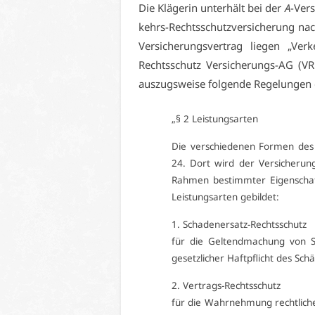
Die Klä­ge­rin un­ter­hält bei der
A
-Ver­
kehrs-Rechts­schutz­ver­si­che­rung 
Ver­si­che­rungs­ver­trag lie­gen „Ver­
Rechts­schutz Ver­si­che­rungs-AG (
aus­zugs­wei­se fol­gen­de Re­ge­lun­gen 
„§ 2 Leis­tungs­ar­ten
Die ver­schie­de­nen For­men de
24. Dort wird der Ver­si­che­rung
Rah­men be­stimm­ter Ei­gen­schaf
Leis­tungs­ar­ten ge­bil­det:
1. Scha­den­er­satz-Rechts­schutz
für die Gel­tend­ma­chung von Sch
ge­setz­li­cher Haft­pflicht des Schä
2. Ver­trags-Rechts­schutz
für die Wahr­neh­mung recht­li­cher