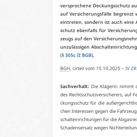
ver­spro­che­ne De­ckungs­schutz auc
auf Ver­si­che­rungs­fäl­le be­grenzt
ein­tre­ten, son­dern ist auch ei­ne
schutz eben­falls für Ver­si­che­run
zeugs auf den Ver­si­che­rungs­neh­me
un­zu­läs­si­gen Ab­schalt­ein­rich­tu
(
§ 305c II BGB
).
BGH
, Ur­teil vom 15.10.2025 –
IV ZR
Sach­ver­halt:
Die Klä­ge­rin nimmt di
des Rechts­schutz­ver­si­che­rers, auf 
ckungs­schutz für die au­ßer­ge­richt­li
chen In­ter­es­sen ge­gen die Fahr­zeug­
schalt­ein­rich­tun­gen für die Ab­gas­
Scha­dens­er­satz we­gen Nich­ter­tei­l