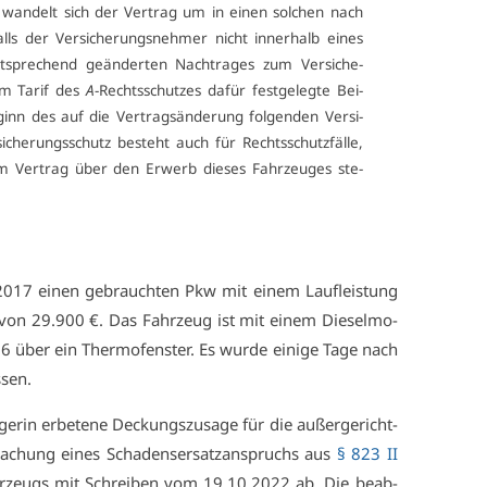
 wan­delt sich der Ver­trag um in ei­nen sol­chen nach
lls der Ver­si­che­rungs­neh­mer nicht in­ner­halb ei­nes
spre­chend ge­än­der­ten Nach­tra­ges zum Ver­si­che­
im Ta­rif des
A
-Rechts­schut­zes da­für fest­ge­leg­te Bei­
nn des auf die Ver­trags­än­de­rung fol­gen­den Ver­si­
si­che­rungs­schutz be­steht auch für Rechts­schutz­fäl­le,
Ver­trag über den Er­werb die­ses Fahr­zeu­ges ste­
2017 ei­nen ge­brauch­ten Pkw mit ei­nem Lauf­leis­tung
on 29.900 €. Das Fahr­zeug ist mit ei­nem Die­sel­mo­
16 über ein Ther­mo­fens­ter. Es wur­de ei­ni­ge Ta­ge nach
­sen.
ge­rin er­be­te­ne De­ckungs­zu­sa­ge für die au­ßer­ge­richt­
d­ma­chung ei­nes Scha­dens­er­satz­an­spruchs aus
§ 823 II
ahr­zeugs mit Schrei­ben vom 19.10.2022 ab. Die be­ab­