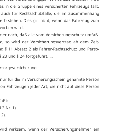
as in die Grup­pe ei­nes ver­si­cher­ten Fahr­zeugs fällt,
tz auch für Rechts­schutz­fäl­le, die im Zu­sam­men­hang
rb ste­hen. Dies gilt nicht, wenn das Fahr­zeug zum
­wor­ben wird.
­mer nach, daß al­le vom Ver­si­che­rungs­schutz um­faß­
nd, so wird der Ver­si­che­rungs­ver­trag ab dem Zeit­
d § 11 Ab­satz 2 als Fah­rer-Rechts­schutz und Per­so­
§ 23 und § 24 fort­ge­führt. …
sor­ge­ver­si­che­rung
t nur für die im Ver­si­che­rungs­schein ge­nann­te Per­son
 von Fahr­zeu­gen je­der Art, die nicht auf die­se Per­son
faßt:
§ 2 Nr. 1),
 2),
g wird wirk­sam, wenn der Ver­si­che­rungs­neh­mer ein