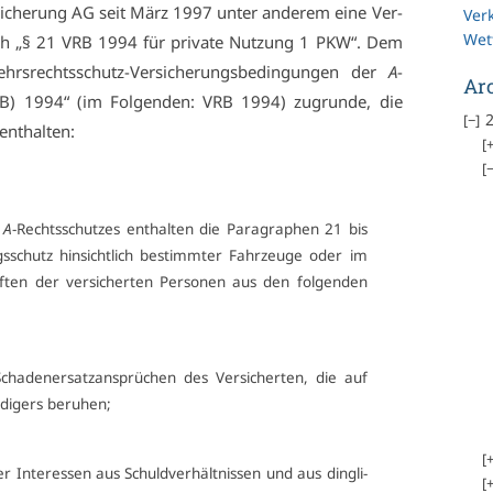
si­che­rung AG seit März 1997 un­ter an­de­rem ei­ne Ver­
Ver
Wet
nach „§ 21 VRB 1994 für pri­va­te Nut­zung 1 PKW“. Dem
kehrs­rechts­schutz-Ver­si­che­rungs­be­din­gun­gen der
A
-
Ar
VRB) 1994“ (im Fol­gen­den: VRB 1994) zu­grun­de, die
2
ent­hal­ten:
s
A
-Rechts­schut­zes ent­hal­ten die Pa­ra­gra­phen 21 bis
s­schutz hin­sicht­lich be­stimm­ter Fahr­zeu­ge oder im
­ten der ver­si­cher­ten Per­so­nen aus den fol­gen­den
a­den­er­satz­an­sprü­chen des Ver­si­cher­ten, die auf
­di­gers be­ru­hen;
 In­ter­es­sen aus Schuld­ver­hält­nis­sen und aus ding­li­