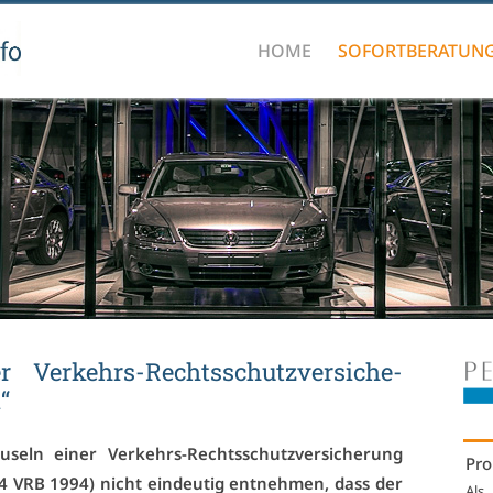
HOME
SOFORTBERATUN
r Ver­kehrs-Rechts­schutz­ver­si­che­
l“
­seln ei­ner Ver­kehrs-Rechts­schutz­ver­si­che­rung
Pro
II 4 VRB 1994) nicht ein­deu­tig ent­neh­men, dass der
Als