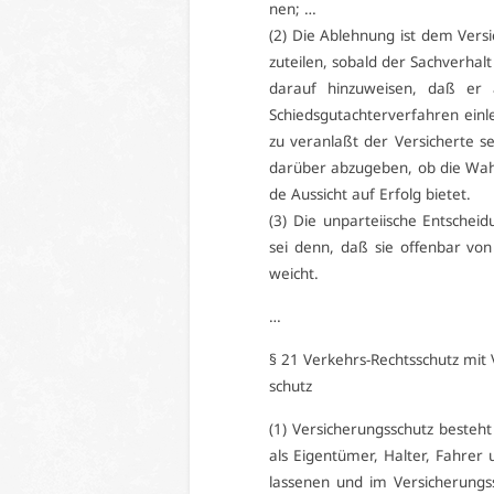
nen; …
(2) Die Ab­leh­nung ist dem Ver­si
zu­tei­len, so­bald der Sach­ver­halt
dar­auf hin­zu­wei­sen, daß er an
Schieds­gut­ach­ter­ver­fah­ren ein­
zu ver­an­laßt der Ver­si­cher­te s
dar­über ab­zu­ge­ben, ob die Wahr­
de Aus­sicht auf Er­folg bie­tet.
(3) Die un­par­tei­ische Ent­schei
sei denn, daß sie of­fen­bar von 
weicht.
…
§ 21 Ver­kehrs-Rechts­schutz mit V
schutz
(1) Ver­si­che­rungs­schutz be­steh
als Ei­gen­tü­mer, Hal­ter, Fah­rer 
las­se­nen und im Ver­si­che­rungs