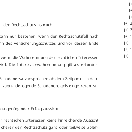
2
 für den Rechts­schutz­an­spruch
2
1
kann nur be­ste­hen, wenn der Rechts­schutz­fall nach
1
inn des Ver­si­che­rungs­schut­zes und vor des­sen En­de
1
1
in, wenn die Wahr­neh­mung der recht­li­chen In­ter­es­sen
 wird. Die In­ter­es­sen­wahr­neh­mung gilt als er­for­der­
Scha­den­er­satz­an­sprü­chen ab dem Zeit­punkt, in dem
u­grun­de­lie­gen­de Scha­de­ner­eig­nis ein­ge­tre­ten ist.
n­ge­nü­gen­der Er­folgs­aus­sicht
echt­li­chen In­ter­es­sen kei­ne hin­rei­chen­de Aus­sicht
si­che­rer den Rechts­schutz ganz oder teil­wei­se ab­leh­