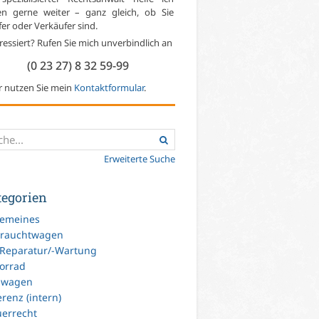
en gerne weiter – ganz gleich, ob Sie
er oder Verkäufer sind.
ressiert? Rufen Sie mich unverbindlich an
(0 23 27) 8 32 59-99
r nutzen Sie mein
Kontaktformular
.
Erweiterte Suche
tegorien
gemeines
rauchtwagen
-Reparatur/-Wartung
orrad
uwagen
renz (intern)
uerrecht