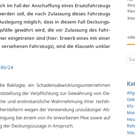
Ihn
h im Fall der An­schaf­fung ei­nes Er­satz­fahr­zeugs
Käuf
 wer­den soll, die nach Zu­las­sung die­ses Fahr­zeugs
Inte
 Aus­le­gung mög­lich, dass in die­sem Fall De­ckungs­
gs­fäl­le ge­währt wird, die vor Zu­las­sung des Fahr­
ode
r ein­ge­tre­ten sind (hier: Er­werb ei­nes mit ei­ner
ng ver­se­he­nen Fahr­zeugs), sind die Klau­seln un­klar
 86/24
Ka
e Be­klag­te, ein Scha­dens­ab­wick­lungs­un­ter­neh­men
All
Fest­stel­lung der Ver­pflich­tung zur Ge­wäh­rung von De­
Geb
­che und erst­in­stanz­li­che Wahr­neh­mung ih­rer recht­li­
Kfz
her­stel­le­rin we­gen der Ver­wen­dung un­zu­läs­si­ger Ab­
Mot
rei­ni­gung bei ei­nem von ihr er­wor­be­nen Pkw so­wie auf
Ne
ung der De­ckungs­zu­sa­ge in An­spruch.
Refe
Ste