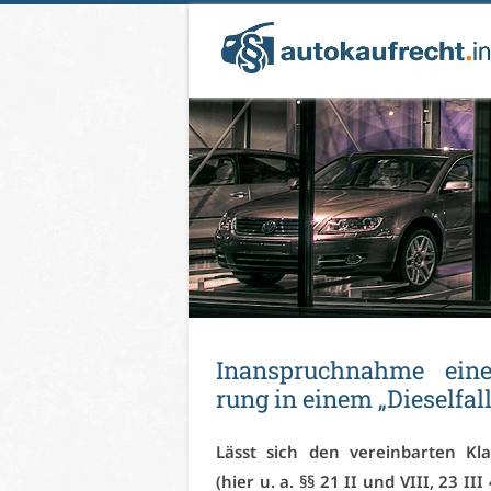
In­an­spruch­nah­me ei­ne
rung in ei­nem „Die­sel­fal
Lässt sich den ver­ein­bar­ten Klau
(hier u. a. §§ 21 II und VI­II, 23 I