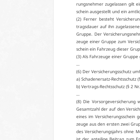
rungs­neh­mer zu­ge­las­sen gilt
schein aus­ge­stellt und ein amt­li­
(2) Fer­ner be­steht Ver­si­che­ru
trags­dau­er auf ihn zu­ge­las­se­
Grup­pe. Der Ver­si­che­rungs­neh­m
zeu­ge ei­ner Grup­pe zum Ver­si­c
schein ein Fahr­zeug die­ser Grup­
(3) Als Fahr­zeu­ge ei­ner Grup­pe 
…
(6) Der Ver­si­che­rungs­schutz um­
a) Scha­den­er­satz-Rechts­schutz (
b) Ver­trags-Rechts­schutz (§ 2 Nr.
…
(8) Die Vor­sor­ge­ver­si­che­run
Ge­samt­zahl der auf den Ver­si­ch
ei­nes im Ver­si­che­rungs­schein
zeu­ge aus den ers­ten zwei Grup
des Ver­si­che­rungs­jahrs oh­ne M
ist der an­tei­li­ge Bei­trag zum E