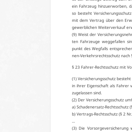
ein Fahr­zeug hin­zu­er­wor­ben, d
so be­steht Ver­si­che­rungs­schu
mit dem Ver­trag über den Er­we
ge­werb­li­chen Wei­ter­ver­kauf er
(9) Weist der Ver­si­che­rungs­neh
ten Fahr­zeu­ge weg­ge­fal­len si
punkt des Weg­falls ent­spre­chen
nen-Ver­kehrs­rechts­schutz nach 
§ 23 Fah­rer-Rechts­schutz mit Vor­
(1) Ver­si­che­rungs­schutz be­steh
in ih­rer Ei­gen­schaft als Fah­rer
zu­ge­las­sen sind.
(2) Der Ver­si­che­rungs­schutz um­
a) Scha­den­er­satz-Rechts­schutz (
b) Ver­trags-Rechts­schutz (§ 2 Nr.
…
(3) Die Vor­sor­ge­ver­si­che­run