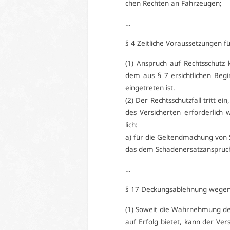
chen Rech­ten an Fahr­zeu­gen;
…
§ 4 Zeit­li­che Vor­aus­set­zun­gen
(1) An­spruch auf Rechts­schutz 
dem aus § 7 er­sicht­li­chen Be­g
ein­ge­tre­ten ist.
(2) Der Rechts­schutz­fall tritt e
des Ver­si­cher­ten er­for­der­lich
lich:
a) für die Gel­tend­ma­chung von 
das dem Scha­den­er­satz­an­spruch z
…
§ 17 De­ckungsa­b­leh­nung we­gen u
(1) So­weit die Wahr­neh­mung der r
auf Er­folg bie­tet, kann der Ver­