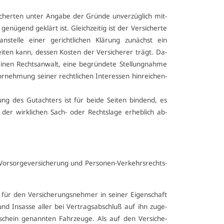
­cher­ten un­ter An­ga­be der Grün­de un­ver­züg­lich mit­
 ge­nü­gend ge­klärt ist. Gleich­zei­tig ist der Ver­si­cher­te
­stel­le ei­ner ge­richt­li­chen Klä­rung zu­nächst ein
lei­ten kann, des­sen Kos­ten der Ver­si­che­rer trägt. Da­
ei­nen Rechts­an­walt, ei­ne be­grün­de­te Stel­lung­nah­me
neh­mung sei­ner recht­li­chen In­ter­es­sen hin­rei­chen­
­dung des Gut­ach­ters ist für bei­de Sei­ten bin­dend, es
der wirk­li­chen Sach- oder Rechts­la­ge er­heb­lich ab­
or­sor­ge­ver­si­che­rung und Per­so­nen-Ver­kehrs­rechts­
t für den Ver­si­che­rungs­neh­mer in sei­ner Ei­gen­schaft
und In­sas­se al­ler bei Ver­trags­ab­schluß auf ihn zu­ge­
­schein ge­nann­ten Fahr­zeu­ge. Als auf den Ver­si­che­