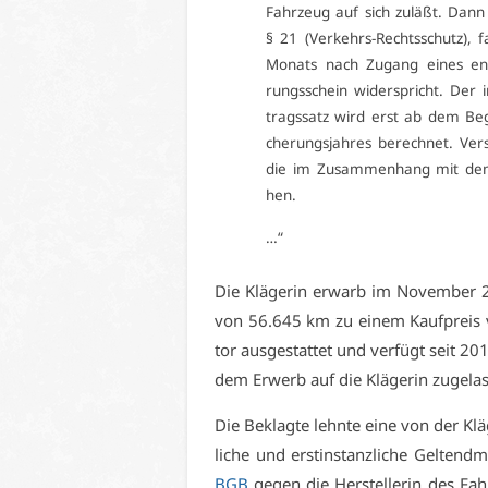
Fahr­zeug auf sich zu­läßt. Dann
§ 21 (Ver­kehrs-Rechts­schutz), fa
Mo­nats nach Zu­gang ei­nes ent­
rungs­schein wi­der­spricht. Der 
trags­satz wird erst ab dem Be­gi
che­rungs­jah­res be­rech­net. Ver­
die im Zu­sam­men­hang mit dem 
hen.
…“
Die Klä­ge­rin er­warb im No­vem­ber 
von 56.645 km zu ei­nem Kauf­preis v
tor aus­ge­stat­tet und ver­fügt seit 20
dem Er­werb auf die Klä­ge­rin zu­ge­las
Die Be­klag­te lehn­te ei­ne von der Klä­
li­che und erst­in­stanz­li­che Gel­ten
BGB
ge­gen die Her­stel­le­rin des F