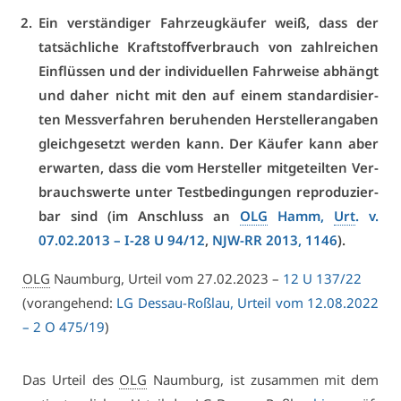
Ein ver­stän­di­ger Fahr­zeug­käu­fer weiß, dass der
tat­säch­li­che Kraft­stoff­ver­brauch von zahl­rei­chen
Ein­flüs­sen und der in­di­vi­du­el­len Fahr­wei­se ab­hängt
und da­her nicht mit den auf ei­nem stan­dar­di­sier­
ten Mess­ver­fah­ren be­ru­hen­den Her­stel­ler­an­ga­ben
gleich­ge­setzt wer­den kann. Der Käu­fer kann aber
er­war­ten, dass die vom Her­stel­ler mit­ge­teil­ten Ver­
brauchs­wer­te un­ter Test­be­din­gun­gen re­pro­du­zier­
bar sind (im An­schluss an
OLG
Hamm,
Urt
. v.
07.02.2013 –
I-28 U 94/12
,
NJW-RR 2013, 1146
).
OLG
Naum­burg, Ur­teil vom 27.02.2023 –
12 U 137/22
(vor­an­ge­hend:
LG Des­sau-Roß­lau, Ur­teil vom 12.08.2022
– 2 O 475/19
)
Das Ur­teil des
OLG
Naum­burg, ist zu­sam­men mit dem