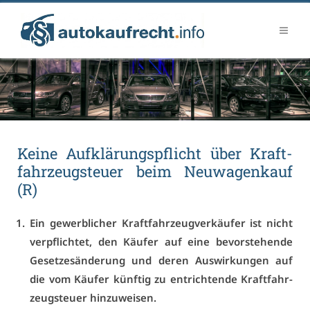
Kei­ne Auf­klä­rungs­pflicht über Kraft­
fahr­zeug­steu­er beim Neu­wa­gen­kauf
(R)
Ein ge­werb­li­cher Kraft­fahr­zeug­ver­käu­fer ist nicht
ver­pflich­tet, den Käu­fer auf ei­ne be­vor­ste­hen­de
Ge­set­zes­än­de­rung und de­ren Aus­wir­kun­gen auf
die vom Käu­fer künf­tig zu ent­rich­ten­de Kraft­fahr­
zeug­steu­er hin­zu­wei­sen.