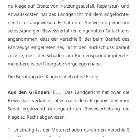
ne Kla­ge auf Er­satz von Nut­zungs­aus­fall, Re­pa­ra­tur- und
An­walts­kos­ten hat das Land­ge­richt mit dem an­ge­foch­te­
nen Ur­teil ab­ge­wie­sen. Es hat un­ter Aus­wer­tung ei­nes im
selbst­stän­di­gen Be­weis­ver­fah­ren ein­ge­hol­ten Gut­ach­tens
an­ge­nom­men, dass der Ver­schleiß, der beim Be­trieb des
Fahr­zeugs ein­ge­tre­ten sei, nicht den Rück­schluss dar­auf
zu­las­se, dass der Scha­den am Rie­men­spann­dämp­fe­r­ele­
ment be­reits bei Über­ga­be vor­ge­le­gen ha­be.
Die Be­ru­fung des Klä­gers blieb oh­ne Er­folg.
Aus den Grün­den:
II. … Das Land­ge­richt hat zwar die
Be­weis­last ver­kannt, aber nach dem Er­geb­nis der vom
Se­nat er­gän­zend durch­ge­führ­ten Be­weis­er­he­bung die
Kla­ge zu Recht ab­ge­wie­sen.
1. Un­strei­tig ist der Mo­tor­scha­den durch den Ver­schleiß