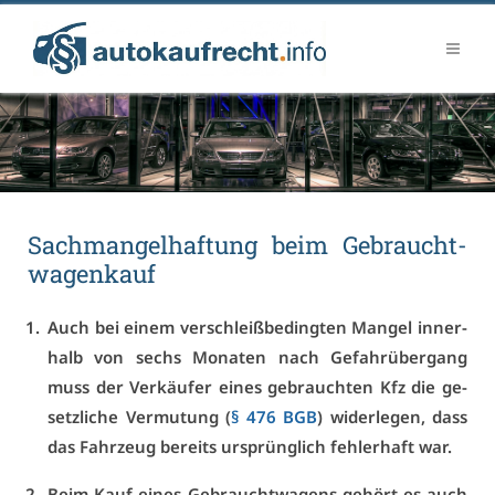
Sach­man­gel­haf­tung beim Ge­braucht­
wa­gen­kauf
Auch bei ei­nem ver­schleiß­be­ding­ten Man­gel in­ner­
halb von sechs Mo­na­ten nach Ge­fahr­über­gang
muss der Ver­käu­fer ei­nes ge­brauch­ten Kfz die ge­
setz­li­che Ver­mu­tung (
§ 476 BGB
) wi­der­le­gen, dass
das Fahr­zeug be­reits ur­sprüng­lich feh­ler­haft war.
Beim Kauf ei­nes Ge­braucht­wa­gens ge­hört es auch