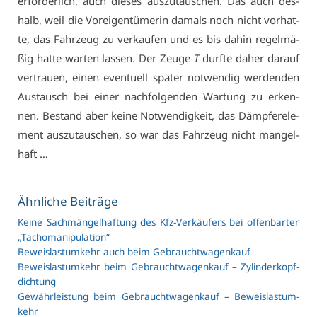
er­for­der­lich, auch die­ses aus­zu­tau­schen. Das auch des­
halb, weil die Vor­ei­gen­tü­me­rin da­mals noch nicht vor­hat­
te, das Fahr­zeug zu ver­kau­fen und es bis da­hin re­gel­mä­
ßig hat­te war­ten las­sen. Der Zeu­ge
T
durf­te da­her dar­auf
ver­trau­en, ei­nen even­tu­ell spä­ter not­wen­dig wer­den­den
Aus­tausch bei ei­ner nach­fol­gen­den War­tung zu er­ken­
nen. Be­stand aber kei­ne Not­wen­dig­keit, das Dämp­fe­r­ele­
ment aus­zu­tau­schen, so war das Fahr­zeug nicht man­gel­
haft …
Ähn­li­che Bei­trä­ge
Kei­ne Sach­män­gel­haf­tung des Kfz-Ver­käu­fers bei of­fen­bar­ter
„Ta­cho­ma­ni­pu­la­ti­on“
Be­weis­last­um­kehr auch beim Ge­braucht­wa­gen­kauf
Be­weis­last­um­kehr beim Ge­braucht­wa­gen­kauf – Zy­lin­der­kopf­
dich­tung
Ge­währ­leis­tung beim Ge­braucht­wa­gen­kauf – Be­weis­last­um­
kehr