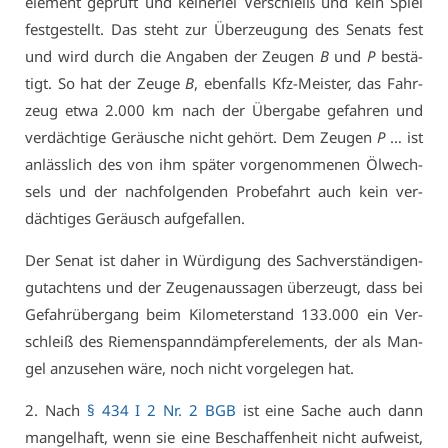
ele­ment ge­prüft und kei­ner­lei Ver­schleiß und kein Spiel
fest­ge­stellt. Das steht zur Über­zeu­gung des Se­nats fest
und wird durch die An­ga­ben der Zeu­gen
B
und
P
be­stä­
tigt. So hat der Zeu­ge
B
, eben­falls Kfz-Meis­ter, das Fahr­
zeug et­wa 2.000 km nach der Über­ga­be ge­fah­ren und
ver­däch­ti­ge Ge­räu­sche nicht ge­hört. Dem Zeu­gen
P
… ist
an­läss­lich des von ihm spä­ter vor­ge­nom­me­nen Öl­wech­
sels und der nach­fol­gen­den Pro­be­fahrt auch kein ver­
däch­ti­ges Ge­räusch auf­ge­fal­len.
Der Se­nat ist da­her in Wür­di­gung des Sach­ver­stän­di­gen­
gut­ach­tens und der Zeu­gen­aus­sa­gen über­zeugt, dass bei
Ge­fahr­über­gang beim Ki­lo­me­ter­stand 133.000 ein Ver­
schleiß des Rie­men­spann­dämp­fe­r­ele­ments, der als Man­
gel an­zu­se­hen wä­re, noch nicht vor­ge­le­gen hat.
2. Nach
§ 434 I 2 Nr. 2 BGB
ist ei­ne Sa­che auch dann
man­gel­haft, wenn sie ei­ne Be­schaf­fen­heit nicht auf­weist,