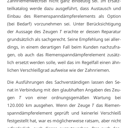
Zahn­rie­men­wech­sel nicht ganz ein­deu­tig sei. Im Er­satz­
teil­ka­ta­log wer­de da­zu aus­ge­führt, dass Aus­tausch und
Ein­bau des Rie­men­spann­dämp­fe­r­ele­ments als Op­ti­on
(bei Be­darf) vor­zu­neh­men sei. Un­ter Be­rück­sich­ti­gung
der Aus­sa­ge des Zeu­gen
T
er­ach­te er des­sen Re­pa­ra­tur
grund­sätz­lich als sach­ge­recht. Sei­ne Emp­feh­lung sei al­ler­
dings, in ei­nem der­ar­ti­gen Fall beim Kun­den nach­zu­fra­
gen, ob auch das Rie­men­spann­dämp­fe­r­ele­ment zu­sätz­
lich er­setzt wer­den sol­le, weil das im Re­gel­fall ei­nen ähn­
li­chen Ver­schleiß­grad auf­wei­se wie der Zahn­rie­men.
Die Aus­füh­run­gen des Sach­ver­stän­di­gen las­sen den Se­
nat in Ver­bin­dung mit den glaub­haf­ten An­ga­ben des Zeu­
gen
T
von ei­ner ord­nungs­ge­mä­ßen War­tung bei
120.000 km aus­ge­hen. Wenn der Zeu­ge
T
das Rie­men­
spann­dämp­fe­r­ele­ment ge­prüft und kei­ner­lei Ver­schleiß
fest­ge­stellt hat, war es mög­li­cher­wei­se rat­sam, aber nicht