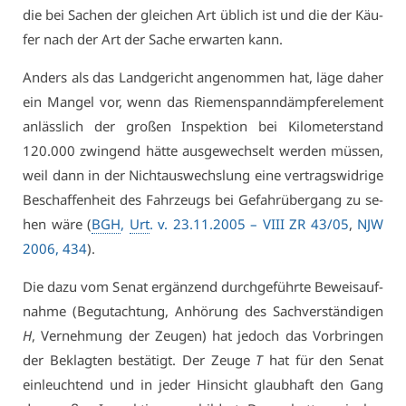
die bei Sa­chen der glei­chen Art üb­lich ist und die der Käu­
fer nach der Art der Sa­che er­war­ten kann.
An­ders als das Land­ge­richt an­ge­nom­men hat, lä­ge da­her
ein Man­gel vor, wenn das Rie­men­spann­dämp­fe­r­ele­ment
an­läss­lich der gro­ßen In­spek­ti­on bei Ki­lo­me­ter­stand
120.000 zwin­gend hät­te aus­ge­wech­selt wer­den müs­sen,
weil dann in der Nicht­aus­wechs­lung ei­ne ver­trags­wid­ri­ge
Be­schaf­fen­heit des Fahr­zeugs bei Ge­fahr­über­gang zu se­
hen wä­re (
BGH
,
Urt
. v. 23.11.2005 – VI­II ZR 43/05
,
NJW
2006, 434
).
Die da­zu vom Se­nat er­gän­zend durch­ge­führ­te Be­weis­auf­
nah­me (Be­gut­ach­tung, An­hö­rung des Sach­ver­stän­di­gen
H
, Ver­neh­mung der Zeu­gen) hat je­doch das Vor­brin­gen
der Be­klag­ten be­stä­tigt. Der Zeu­ge
T
hat für den Se­nat
ein­leuch­tend und in je­der Hin­sicht glaub­haft den Gang