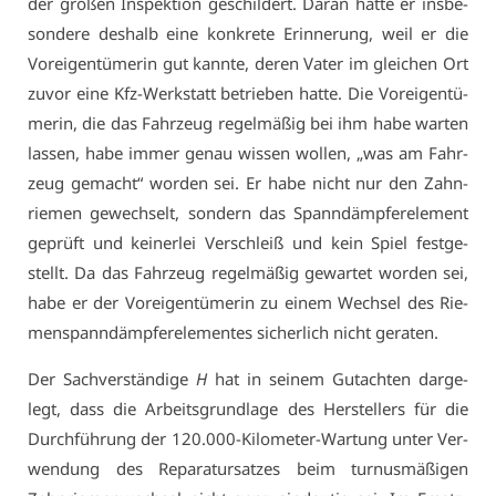
der gro­ßen In­spek­ti­on ge­schil­dert. Dar­an hat­te er ins­be­
son­de­re des­halb ei­ne kon­kre­te Er­in­ne­rung, weil er die
Vor­ei­gen­tü­me­rin gut kann­te, de­ren Va­ter im glei­chen Ort
zu­vor ei­ne Kfz-Werk­statt be­trie­ben hat­te. Die Vor­ei­gen­tü­
me­rin, die das Fahr­zeug re­gel­mä­ßig bei ihm ha­be war­ten
las­sen, ha­be im­mer ge­nau wis­sen wol­len, „was am Fahr­
zeug ge­macht“ wor­den sei. Er ha­be nicht nur den Zahn­
rie­men ge­wech­selt, son­dern das Spann­dämp­fe­r­ele­ment
ge­prüft und kei­ner­lei Ver­schleiß und kein Spiel fest­ge­
stellt. Da das Fahr­zeug re­gel­mä­ßig ge­war­tet wor­den sei,
ha­be er der Vor­ei­gen­tü­me­rin zu ei­nem Wech­sel des Rie­
men­spann­dämp­fe­r­ele­men­tes si­cher­lich nicht ge­ra­ten.
Der Sach­ver­stän­di­ge
H
hat in sei­nem Gut­ach­ten dar­ge­
legt, dass die Ar­beits­grund­la­ge des Her­stel­lers für die
Durch­füh­rung der 120.000-Ki­lo­me­ter-War­tung un­ter Ver­
wen­dung des Re­pa­ra­tur­sat­zes beim tur­nus­mä­ßi­gen