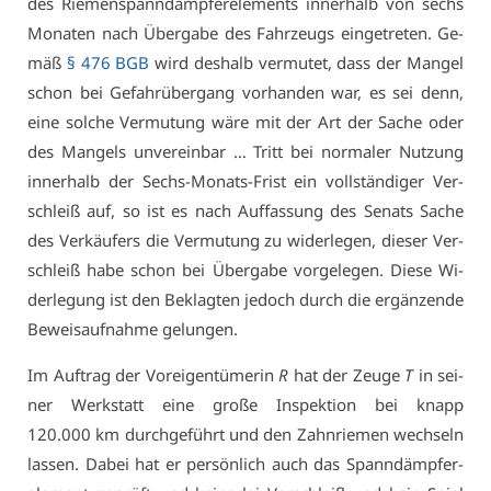
des Rie­men­spann­dämp­fe­r­ele­ments in­ner­halb von sechs
Mo­na­ten nach Über­ga­be des Fahr­zeugs ein­ge­tre­ten. Ge­
mäß
§ 476 BGB
wird des­halb ver­mu­tet, dass der Man­gel
schon bei Ge­fahr­über­gang vor­han­den war, es sei denn,
ei­ne sol­che Ver­mu­tung wä­re mit der Art der Sa­che oder
des Man­gels un­ver­ein­bar … Tritt bei nor­ma­ler Nut­zung
in­ner­halb der Sechs-Mo­nats-Frist ein voll­stän­di­ger Ver­
schleiß auf, so ist es nach Auf­fas­sung des Se­nats Sa­che
des Ver­käu­fers die Ver­mu­tung zu wi­der­le­gen, die­ser Ver­
schleiß ha­be schon bei Über­ga­be vor­ge­le­gen. Die­se Wi­
der­le­gung ist den Be­klag­ten je­doch durch die er­gän­zen­de
Be­weis­auf­nah­me ge­lun­gen.
Im Auf­trag der Vor­ei­gen­tü­me­rin
R
hat der Zeu­ge
T
in sei­
ner Werk­statt ei­ne gro­ße In­spek­ti­on bei knapp
120.000 km durch­ge­führt und den Zahn­rie­men wech­seln
las­sen. Da­bei hat er per­sön­lich auch das Spann­dämp­fe­r­