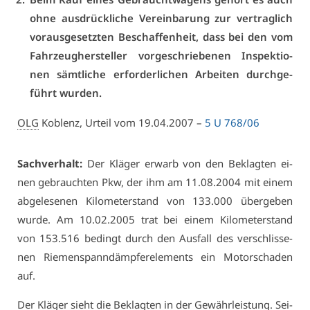
oh­ne aus­drück­li­che Ver­ein­ba­rung zur ver­trag­lich
vor­aus­ge­setz­ten Be­schaf­fen­heit, dass bei den vom
Fahr­zeug­her­stel­ler vor­ge­schrie­be­nen In­spek­tio­
nen sämt­li­che er­for­der­li­chen Ar­bei­ten durch­ge­
führt wur­den.
OLG
Ko­blenz, Ur­teil vom 19.04.2007 –
5 U 768/06
Sach­ver­halt:
Der Klä­ger er­warb von den Be­klag­ten ei­
nen ge­brauch­ten Pkw, der ihm am 11.08.2004 mit ei­nem
ab­ge­le­se­nen Ki­lo­me­ter­stand von 133.000 über­ge­ben
wur­de. Am 10.02.2005 trat bei ei­nem Ki­lo­me­ter­stand
von 153.516 be­dingt durch den Aus­fall des ver­schlis­se­
nen Rie­men­spann­dämp­fe­r­ele­ments ein Mo­tor­scha­den
auf.
Der Klä­ger sieht die Be­klag­ten in der Ge­währ­leis­tung. Sei­