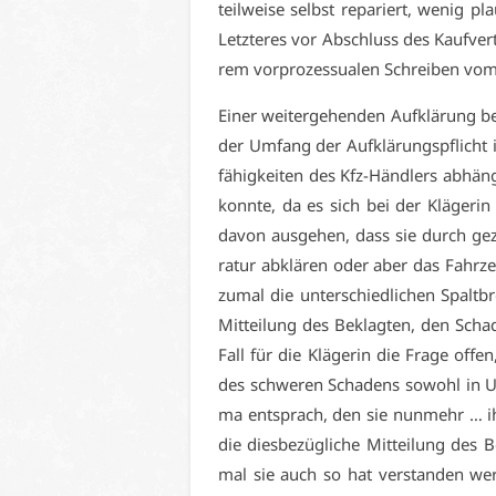
teil­wei­se selbst re­pa­riert, we­nig p
Letz­te­res vor Ab­schluss des Kauf­ver­t
rem vor­pro­zes­sua­len Schrei­ben vo
Ei­ner wei­ter­ge­hen­den Auf­klä­rung b
der Um­fang der Auf­klä­rungs­pflicht i
fä­hig­kei­ten des Kfz-Händ­lers ab­hän­
konn­te, da es sich bei der Klä­ge­rin 
da­von aus­ge­hen, dass sie durch ge­z
ra­tur ab­klä­ren oder aber das Fahr­z
zu­mal die un­ter­schied­li­chen Spalt­b
Mit­tei­lung des Be­klag­ten, den Scha­d
Fall für die Klä­ge­rin die Fra­ge of­fen,
des schwe­ren Scha­dens so­wohl in Um
ma ent­sprach, den sie nun­mehr … ih­r
die dies­be­züg­li­che Mit­tei­lung des B
mal sie auch so hat ver­stan­den wer­