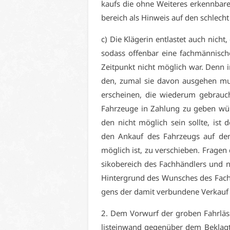
kaufs die oh­ne Wei­te­res er­kenn­ba­r
be­reich als Hin­weis auf den schlecht r
c) Die Klä­ge­rin ent­las­tet auch nich
so­dass of­fen­bar ei­ne fach­män­ni­s
Zeit­punkt nicht mög­lich war. Denn in­so
den, zu­mal sie da­von aus­ge­hen mus
er­schei­nen, die wie­der­um ge­brauch
Fahr­zeu­ge in Zah­lung zu ge­ben wün
den nicht mög­lich sein soll­te, ist d
den An­kauf des Fahr­zeugs auf den 
mög­lich ist, zu ver­schie­ben. Fra­gen 
si­ko­be­reich des Fach­händ­lers und n
Hin­ter­grund des Wun­sches des Fach­
gens der da­mit ver­bun­de­ne Ver­kauf 
2. Dem Vor­wurf der gro­ben Fahr­läs­s
lis­tein­wand ge­gen­über dem Be­klag­