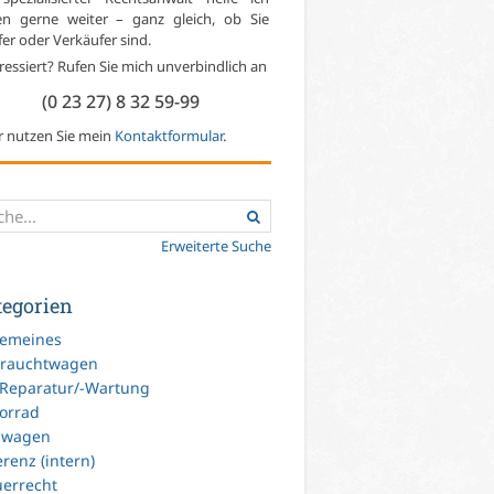
en gerne weiter – ganz gleich, ob Sie
er oder Verkäufer sind.
ressiert? Rufen Sie mich unverbindlich an
(0 23 27) 8 32 59-99
r nutzen Sie mein
Kontaktformular
.
Erweiterte Suche
tegorien
gemeines
rauchtwagen
-Reparatur/-Wartung
orrad
uwagen
renz (intern)
uerrecht