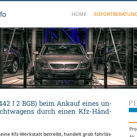
HOME
SOFORTBERATUN
§ 442 I 2 BGB) beim An­kauf ei­nes un­
raucht­wa­gens durch ei­nen Kfz-Händ­
Pro
ei­ne Kfz-Werk­statt be­treibt, han­delt grob fahr­läs­
Als