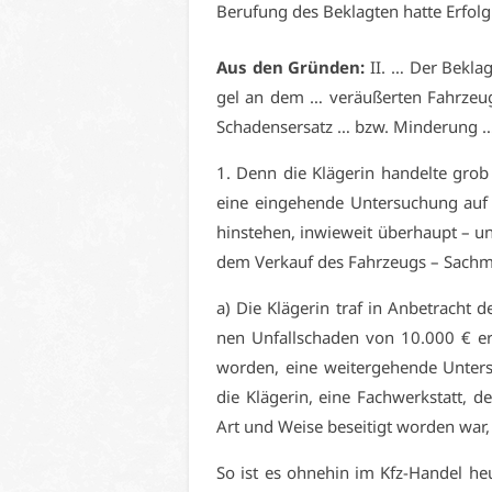
Be­ru­fung des Be­klag­ten hat­te Er­folg
Aus den Grün­den:
II. … Der Be­klag­
gel an dem … ver­äu­ßer­ten Fahr­zeug 
Scha­dens­er­satz … bzw. Min­de­rung
1. Denn die Klä­ge­rin han­del­te grob 
ei­ne ein­ge­hen­de Un­ter­su­chung au
hin­ste­hen, in­wie­weit über­haupt – un
dem Ver­kauf des Fahr­zeugs – Sach­mä
a) Die Klä­ge­rin traf in An­be­tracht 
nen Un­fall­scha­den von 10.000 € er­li
wor­den, ei­ne wei­ter­ge­hen­de Un­ter­
die Klä­ge­rin, ei­ne Fach­werk­statt, 
Art und Wei­se be­sei­tigt wor­den war,
So ist es oh­ne­hin im Kfz-Han­del heu