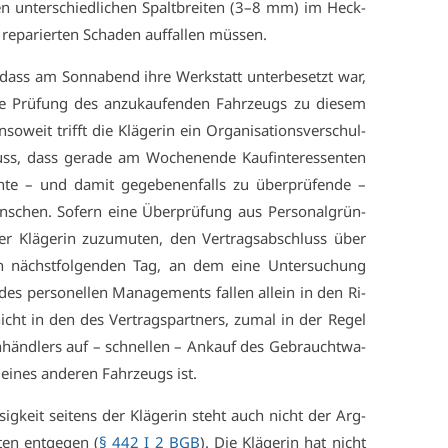
en un­ter­schied­li­chen Spalt­brei­ten (3–8 mm) im Heck­
e­pa­rier­ten Scha­den auf­fal­len müs­sen.
t, dass am Sonn­abend ih­re Werk­statt un­ter­be­setzt war,
che Prü­fung des an­zu­kau­fen­den Fahr­zeugs zu die­sem
­weit trifft die Klä­ge­rin ein Or­ga­ni­sa­ti­ons­ver­schul­
s, dass ge­ra­de am Wo­chen­en­de Kauf­in­ter­es­sen­ten
­te – und da­mit ge­ge­be­nen­falls zu über­prü­fen­de –
­schen. So­fern ei­ne Über­prü­fung aus Per­so­nal­grün­
er Klä­ge­rin zu­zu­mu­ten, den Ver­trags­ab­schluss über
nächst­fol­gen­den Tag, an dem ei­ne Un­ter­su­chung
des per­so­nel­len Ma­nage­ments fal­len al­lein in den Ri­
icht in den des Ver­trags­part­ners, zu­mal in der Re­gel
händ­lers auf – schnel­len – An­kauf des Ge­braucht­wa­
ei­nes an­de­ren Fahr­zeugs ist.
ig­keit sei­tens der Klä­ge­rin steht auch nicht der Arg­
ten ent­ge­gen (
§ 442 I 2 BGB
). Die Klä­ge­rin hat nicht