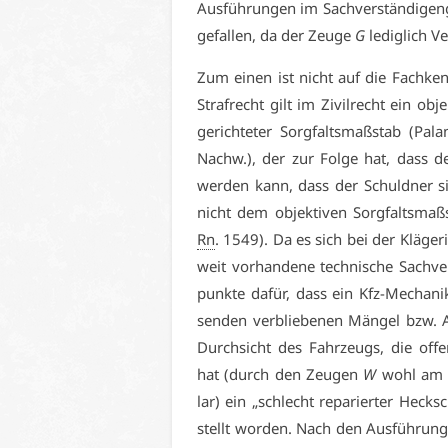
Aus­füh­run­gen im Sach­ver­stän­di­gen
ge­fal­len, da der Zeu­ge
G
le­dig­lich Ve
Zum ei­nen ist nicht auf die Fach­ke
Straf­recht gilt im Zi­vil­recht ein ob­je
ge­rich­te­ter Sorg­falts­maß­stab (Pa­la
Nachw.), der zur Fol­ge hat, dass der
wer­den kann, dass der Schuld­ner sich
nicht dem ob­jek­ti­ven Sorg­falts­ma
Rn
. 1549). Da es sich bei der Klä­ge­ri
weit vor­han­de­ne tech­ni­sche Sach­ve
punk­te da­für, dass ein Kfz-Me­cha­ni­
sen­den ver­blie­be­nen Män­gel bzw. A
Durch­sicht des Fahr­zeugs, die of­fen
hat (durch den Zeu­gen
W
wohl am fo
lar) ein „schlecht re­pa­rier­ter Heck­sc
stellt wor­den. Nach den Aus­füh­run­