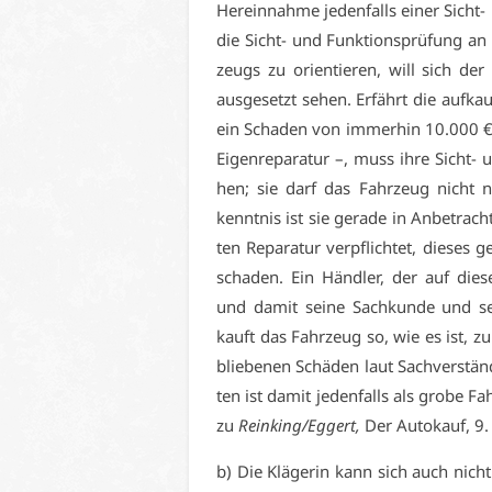
Her­ein­nah­me je­den­falls ei­ner Sicht-
die Sicht- und Funk­ti­ons­prü­fung a
zeugs zu ori­en­tie­ren, will sich der
aus­ge­setzt se­hen. Er­fährt die auf­ka
ein Scha­den von im­mer­hin 10.000 € –
Ei­gen­re­pa­ra­tur –, muss ih­re Sicht-
hen; sie darf das Fahr­zeug nicht nur
kennt­nis ist sie ge­ra­de in An­be­trach
ten Re­pa­ra­tur ver­pflich­tet, die­ses 
scha­den. Ein Händ­ler, der auf die­se 
und da­mit sei­ne Sach­kun­de und sei­
kauft das Fahr­zeug so, wie es ist, z
blie­be­nen Schä­den laut Sach­ver­stän­
ten ist da­mit je­den­falls als gro­be Fah
zu
Rein­king/Eg­gert,
Der Au­to­kauf, 9
b) Die Klä­ge­rin kann sich auch nich