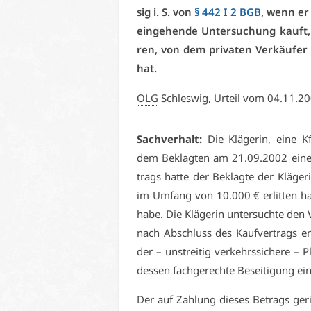
sig
i. S
. von
§ 442 I 2 BGB
, wenn er 
ein­ge­hen­de Un­ter­su­chung kauft
ren, von dem pri­va­ten Ver­käu­fer zu
hat.
OLG
Schles­wig, Ur­teil vom 04.11.2
Sach­ver­halt:
Die Klä­ge­rin, ei­ne Kf
dem Be­klag­ten am 21.09.2002 ei­nen
trags hat­te der Be­klag­te der Klä­ge­r
im Um­fang von 10.000 € er­lit­ten ha­b
ha­be. Die Klä­ge­rin un­ter­such­te de
nach Ab­schluss des Kauf­ver­trags end­
der – un­strei­tig ver­kehrs­si­che­re –
des­sen fach­ge­rech­te Be­sei­ti­gung e
Der auf Zah­lung die­ses Be­trags ge­ri