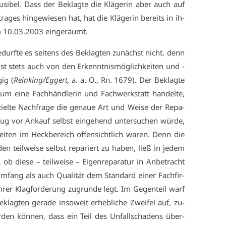
lau­si­bel. Dass der Be­klag­te die Klä­ge­rin aber auch auf
ra­ges hin­ge­wie­sen hat, hat die Klä­ge­rin be­reits in ih­
m 10.03.2003 ein­ge­räumt.
e­durf­te es sei­tens des Be­klag­ten zu­nächst nicht, denn
st stets auch von den Er­kennt­nis­mög­lich­kei­ten und -
gig (
Rein­king/Eg­gert,
a. a. O
.,
Rn
. 1679). Der Be­klag­te
um ei­ne Fach­händ­le­rin und Fach­werk­statt han­del­te,
iel­te Nach­fra­ge die ge­naue Art und Wei­se der Re­pa­
eug vor An­kauf selbst ein­ge­hend un­ter­su­chen wür­de,
rei­ten im Heck­be­reich of­fen­sicht­lich wa­ren. Denn die
en teil­wei­se selbst re­pa­riert zu ha­ben, ließ in je­dem
 ob die­se – teil­wei­se – Ei­gen­re­pa­ra­tur in An­be­tracht
­fang als auch Qua­li­tät dem Stan­dard ei­ner Fach­fir­
er Klag­for­de­rung zu­grun­de legt. Im Ge­gen­teil warf
e­klag­ten ge­ra­de in­so­weit er­heb­li­che Zwei­fel auf, zu­
den kön­nen, dass ein Teil des Un­fall­scha­dens über­