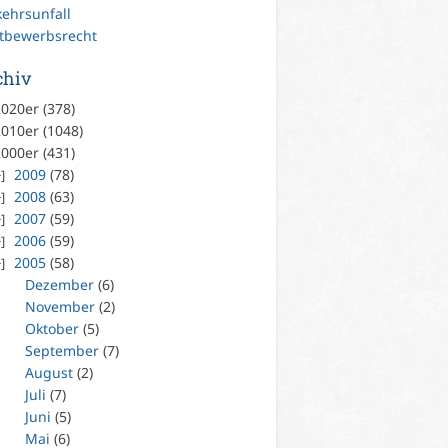
kehrsunfall
tbewerbsrecht
chiv
020er (378)
010er (1048)
000er (431)
2009
(78)
2008
(63)
2007
(59)
2006
(59)
2005
(58)
Dezember
(6)
November
(2)
Oktober
(5)
September
(7)
August
(2)
Juli
(7)
Juni
(5)
Mai
(6)