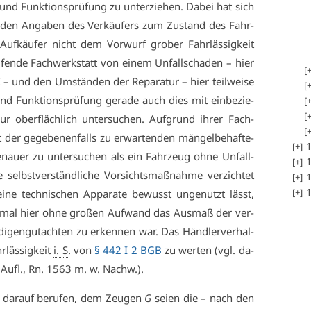
 und Funk­ti­ons­prü­fung zu un­ter­zie­hen. Da­bei hat sich
n den An­ga­ben des Ver­käu­fers zum Zu­stand des Fahr­
 Auf­käu­fer nicht dem Vor­wurf gro­ber Fahr­läs­sig­keit
u­fen­de Fach­werk­statt von ei­nem Un­fall­scha­den – hier
 und den Um­stän­den der Re­pa­ra­tur – hier teil­wei­se
 und Funk­ti­ons­prü­fung ge­ra­de auch dies mit ein­be­zie­
 ober­fläch­lich un­ter­su­chen. Auf­grund ih­rer Fach­
t der ge­ge­be­nen­falls zu er­war­ten­den män­gel­be­haf­te­
1
ge­nau­er zu un­ter­su­chen als ein Fahr­zeug oh­ne Un­fall­
1
selbst­ver­ständ­li­che Vor­sichts­maß­nah­me ver­zich­tet
1
1
ne tech­ni­schen Ap­pa­ra­te be­wusst un­ge­nutzt lässt,
u­mal hier oh­ne gro­ßen Auf­wand das Aus­maß der ver­
di­gen­gut­ach­ten zu er­ken­nen war. Das Händ­ler­ver­hal­
r­läs­sig­keit
i. S
. von
§ 442 I 2 BGB
zu wer­ten (vgl. da­
.
Aufl
.,
Rn
. 1563 m. w. Nachw.).
t dar­auf be­ru­fen, dem Zeu­gen
G
sei­en die – nach den