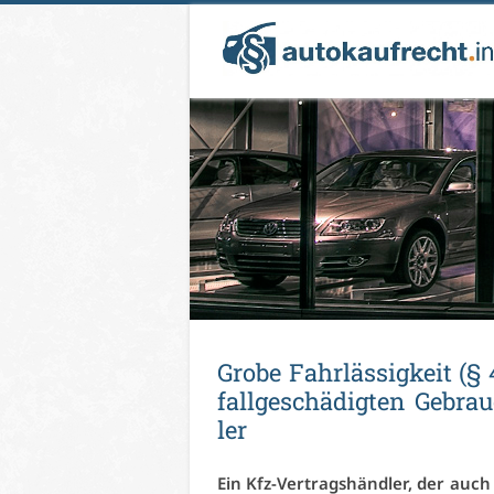
Gro­be Fahr­läs­sig­keit (
fall­ge­schä­dig­ten Ge­b
ler
Ein Kfz-Ver­trags­händ­ler, der auch 