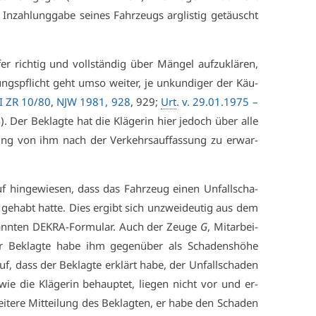
In­zah­lung­ga­be sei­nes Fahr­zeugs arg­lis­tig ge­täuscht
r rich­tig und voll­stän­dig über Män­gel auf­zu­klä­ren,
ngs­pflicht geht um­so wei­ter, je un­kun­di­ger der Käu­
II ZR 10/80
,
NJW 1981, 928
, 929;
Urt
. v. 29.01.1975 –
). Der Be­klag­te hat die Klä­ge­rin hier je­doch über al­le
i­lung von ihm nach der Ver­kehrs­auf­fas­sung zu er­war­
f hin­ge­wie­sen, dass das Fahr­zeug ei­nen Un­fall­scha­
­habt hat­te. Dies er­gibt sich un­zwei­deu­tig aus dem
ann­ten DE­KRA-For­mu­lar. Auch der Zeu­ge
G
, Mit­ar­bei­
er Be­klag­te ha­be ihm ge­gen­über als Scha­dens­hö­he
f, dass der Be­klag­te er­klärt ha­be, der Un­fall­scha­den
wie die Klä­ge­rin be­haup­tet, lie­gen nicht vor und er­
­te­re Mit­tei­lung des Be­klag­ten, er ha­be den Scha­den