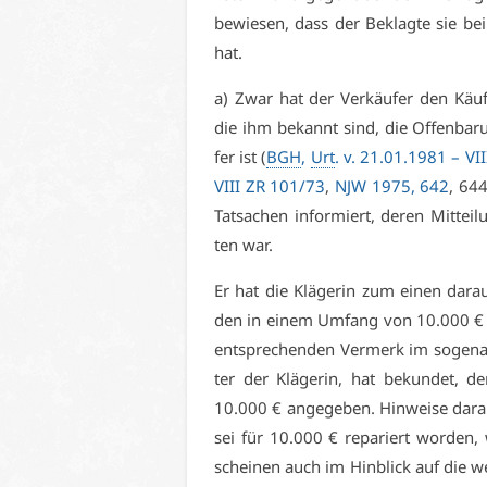
be­wie­sen, dass der Be­klag­te sie bei 
hat.
a) Zwar hat der Ver­käu­fer den Käu­fe
die ihm be­kannt sind, die Of­fen­ba­ru
fer ist (
BGH
,
Urt
. v. 21.01.1981 –
VI­
VI­II ZR 101/73
,
NJW 1975, 642
, 644
Tat­sa­chen in­for­miert, de­ren Mit­te
ten war.
Er hat die Klä­ge­rin zum ei­nen dar­au
den in ei­nem Um­fang von 10.000 € ge
ent­spre­chen­den Ver­merk im so­ge­n
ter der Klä­ge­rin, hat be­kun­det, d
10.000 € an­ge­ge­ben. Hin­wei­se dar­au
sei für 10.000 € re­pa­riert wor­den, 
schei­nen auch im Hin­blick auf die wei