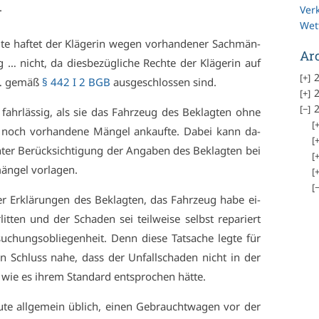
.
Ver
Wet
te haf­tet der Klä­ge­rin we­gen vor­han­de­ner Sach­män­
Ar
… nicht, da dies­be­züg­li­che Rech­te der Klä­ge­rin auf
2
 … ge­mäß
§ 442 I 2 BGB
aus­ge­schlos­sen sind.
2
2
fahr­läs­sig, als sie das Fahr­zeug des Be­klag­ten oh­ne
f noch vor­han­de­ne Män­gel an­kauf­te. Da­bei kann da­
­ter Be­rück­sich­ti­gung der An­ga­ben des Be­klag­ten bei
n­gel vor­la­gen.
der Er­klä­run­gen des Be­klag­ten, das Fahr­zeug ha­be ei­
t­ten und der Scha­den sei teil­wei­se selbst re­pa­riert
su­chungs­ob­lie­gen­heit. Denn die­se Tat­sa­che leg­te für
den Schluss na­he, dass der Un­fall­scha­den nicht in der
 wie es ih­rem Stan­dard ent­spro­chen hät­te.
­te all­ge­mein üb­lich, ei­nen Ge­braucht­wa­gen vor der