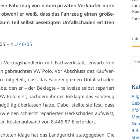
ein Fahr­zeug von ei­nem pri­va­ten Ver­käu­fer oh­ne
Ihn
Käuf
, ob­wohl er weiß, dass das Fahr­zeug ei­nen grö­ße­
Inte
m Teil selbst be­sei­tig­ten Un­fall­scha­den er­lit­ten
ode
005 –
4 U 46/05
z-Ver­trags­händ­le­rin mit Fach­werk­statt, er­warb von
 ge­brauch­ten VW Po­lo. Vor Ab­schluss des Kauf­ver­
in mit­ge­teilt, dass das Fahr­zeug ei­nen Un­fall­scha­den
Ka
e, den er – der Be­klag­te – teil­wei­se selbst re­pa­riert
All
n VW Po­lo erst, nach­dem ihr der Be­klag­te das Fahr­zeug
Geb
gül­tig über­las­sen hat­te. Da­bei stell­te sie fest, dass
Kfz
 Pkw ei­nen schlecht re­pa­rier­ten Heck­scha­den auf­weist,
Mot
i­nen Kos­ten­auf­wand von 8.445,87 € er­for­dert.
Ne
Refe
ch­te­ten Kla­ge hat das Land­ge­richt statt­ge­ge­ben. Die
Ste