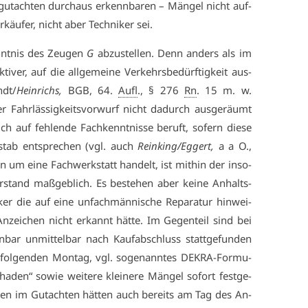
­gut­ach­ten durch­aus er­kenn­ba­ren – Män­gel nicht auf­
r­käu­fer, nicht aber Tech­ni­ker sei.
nnt­nis des Zeu­gen
G
ab­zu­stel­len. Denn an­ders als im
k­ti­ver, auf die all­ge­mei­ne Ver­kehrs­be­dürf­tig­keit aus­
ndt/
Hein­richs,
BGB, 64.
Aufl
., § 276
Rn
. 15 m. w.
 Fahr­läs­sig­keits­vor­wurf nicht da­durch aus­ge­räumt
 auf feh­len­de Fach­kennt­nis­se be­ruft, so­fern die­se
ß­stab ent­spre­chen (vgl. auch
Rein­king/Eg­gert,
a a O.,
n um ei­ne Fach­werk­statt han­delt, ist mit­hin der in­so­
r­stand maß­geb­lich. Es be­ste­hen aber kei­ne An­halts­
ker die auf ei­ne un­fach­män­ni­sche Re­pa­ra­tur hin­wei­
n­zei­chen nicht er­kannt hät­te. Im Ge­gen­teil sind bei
­bar un­mit­tel­bar nach Kauf­ab­schluss statt­ge­fun­den
l­gen­den Mon­tag, vgl. so­ge­nann­tes DE­KRA-For­mu­
ha­den“ so­wie wei­te­re klei­ne­re Män­gel so­fort fest­ge­
gen im Gut­ach­ten hät­ten auch be­reits am Tag des An­