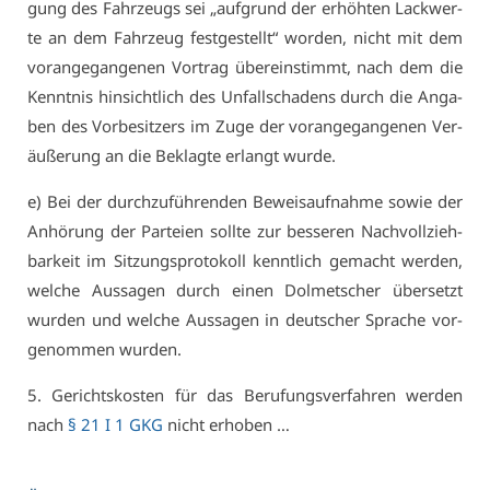
gung des Fahr­zeugs sei „auf­grund der er­höh­ten Lack­wer­
te an dem Fahr­zeug fest­ge­stellt“ wor­den, nicht mit dem
vor­an­ge­gan­ge­nen Vor­trag über­ein­stimmt, nach dem die
Kennt­nis hin­sicht­lich des Un­fall­scha­dens durch die An­ga­
ben des Vor­be­sit­zers im Zu­ge der vor­an­ge­gan­ge­nen Ver­
äu­ße­rung an die Be­klag­te er­langt wur­de.
e) Bei der durch­zu­füh­ren­den Be­weis­auf­nah­me so­wie der
An­hö­rung der Par­tei­en soll­te zur bes­se­ren Nach­voll­zieh­
bar­keit im Sit­zungs­pro­to­koll kennt­lich ge­macht wer­den,
wel­che Aus­sa­gen durch ei­nen Dol­met­scher über­setzt
wur­den und wel­che Aus­sa­gen in deut­scher Spra­che vor­
ge­nom­men wur­den.
5. Ge­richts­kos­ten für das Be­ru­fungs­ver­fah­ren wer­den
nach
§ 21 I 1 GKG
nicht er­ho­ben …