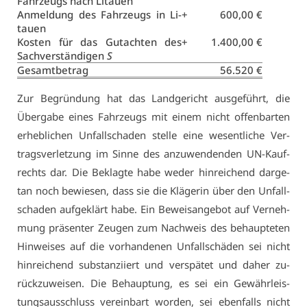
Fahr­zeugs nach Li­tau­en
An­mel­dung des Fahr­zeugs in Li­
+
600,00 €
tau­en
Kos­ten für das Gut­ach­ten des
+
1.400,00 €
Sach­ver­stän­di­gen
S
Ge­samt­be­trag
56.520 €
Zur Be­grün­dung hat das Land­ge­richt aus­ge­führt, die
Über­ga­be ei­nes Fahr­zeugs mit ei­nem nicht of­fen­bar­ten
er­heb­li­chen Un­fall­scha­den stel­le ei­ne we­sent­li­che Ver­
trags­ver­let­zung im Sin­ne des an­zu­wen­den­den UN-Kauf­
rechts dar. Die Be­klag­te ha­be we­der hin­rei­chend dar­ge­
tan noch be­wie­sen, dass sie die Klä­ge­rin über den Un­fall­
scha­den auf­ge­klärt ha­be. Ein Be­weis­an­ge­bot auf Ver­neh­
mung prä­sen­ter Zeu­gen zum Nach­weis des be­haup­te­ten
Hin­wei­ses auf die vor­han­de­nen Un­fall­schä­den sei nicht
hin­rei­chend sub­stan­zi­iert und ver­spä­tet und da­her zu­
rück­zu­wei­sen. Die Be­haup­tung, es sei ein Ge­währ­leis­
tungs­aus­schluss ver­ein­bart wor­den, sei eben­falls nicht