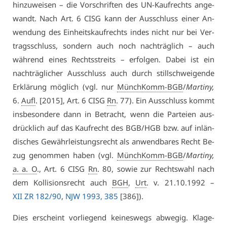
hin­zu­wei­sen – die Vor­schrif­ten des UN-Kauf­rechts an­ge­
wandt. Nach Art. 6 CISG kann der Aus­schluss ei­ner An­
wen­dung des Ein­heitskauf­rechts in­des nicht nur bei Ver­
trags­schluss, son­dern auch noch nach­träg­lich – auch
wäh­rend ei­nes Rechts­streits – er­fol­gen. Da­bei ist ein
nach­träg­li­cher Aus­schluss auch durch still­schwei­gen­de
Er­klä­rung mög­lich (vgl. nur
MünchKomm-BGB
/
Mar­ti­ny,
6.
Aufl
. [2015], Art. 6 CISG
Rn
. 77). Ein Aus­schluss kommt
ins­be­son­de­re dann in Be­tracht, wenn die Par­tei­en aus­
drück­lich auf das Kauf­recht des BGB/HGB bzw. auf in­län­
di­sches Ge­währ­leis­tungs­recht als an­wend­ba­res Recht Be­
zug ge­nom­men ha­ben (vgl.
MünchKomm-BGB
/
Mar­ti­ny,
a. a. O
., Art. 6 CISG
Rn
. 80, so­wie zur Rechts­wahl nach
dem Kol­li­si­ons­recht auch
BGH
,
Urt
. v. 21.10.1992 –
XII ZR 182/90
,
NJW 1993, 385
[386]).
Dies er­scheint vor­lie­gend kei­nes­wegs ab­we­gig. Kla­ge-