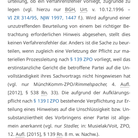
ur­tei­lung, ob ein Ver­fah­rens­feh­ler vor­liegt, zu­grun­de zu
le­gen (vgl. hier­zu nur
BGH
,
Urt
. v. 10.12.1996 –
VI ZR 314/95
,
NJW 1997, 1447
f.). Wird auf­grund ei­ner
un­zu­tref­fen­den Be­ur­tei­lung von ei­nem bei rich­ti­ger Be­
trach­tung er­for­der­li­chen Hin­weis ab­ge­se­hen, stellt dies
kei­nen Ver­fah­rens­feh­ler dar. An­ders ist die Sa­che zu be­ur­
tei­len, wenn zu­gleich ei­ne Ver­let­zung der Pflicht zur ma­
te­ri­el­len Pro­zess­lei­tung nach
§ 139 ZPO
vor­liegt, weil das
erst­in­stanz­li­che Ge­richt die be­trof­fe­ne Par­tei auf die Un­
voll­stän­dig­keit ih­res Sach­vor­trags nicht hin­ge­wie­sen hat
(vgl. nur Münch­Komm-ZPO/
Rim­mel­s­pa­cher,
4.
Aufl
.
[2012], § 538
Rn
. 33). Die auf­grund der Auf­klä­rungs­
pflicht nach
§ 139 I ZPO
be­ste­hen­de Ver­pflich­tung zur Er­
tei­lung ei­nes Hin­wei­ses auf die Un­schlüs­sig­keit bzw. Un­
sub­stan­zi­iert­heit des Vor­brin­gens ei­ner Par­tei ist all­ge­
mein an­er­kannt (vgl. nur
Stad­ler,
in: Mu­sielak/Voit, ZPO,
12.
Aufl
. [2015], § 139
Rn
. 8 m. w. Nachw.).