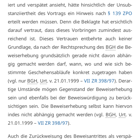
iert und ver­spä­tet an­sieht, hät­te hin­sicht­lich der Un­sub­
stan­zi­iert­heit des Vor­trags ein Hin­weis nach
§ 139 ZPO
er­teilt wer­den müs­sen. Denn die Be­klag­te hat er­sicht­lich
dar­auf ver­traut, dass die­ses Vor­brin­gen zu­min­dest aus­
rei­chend ist. Die­ses Ver­trau­en ent­behr­te auch kei­ner
Grund­la­ge, da nach der Recht­spre­chung des
BGH
die Be­
weis­er­he­bung grund­sätz­lich ge­ra­de nicht da­von ab­hän­
gig ge­macht wer­den darf, wann, wo und wie sich be­
stimm­te Ge­sche­hens­ab­läu­fe kon­kret zu­ge­tra­gen ha­ben
(vgl. nur
BGH
,
Urt
. v. 21.01.1999 –
VII ZR 398/97
). Der­ar­
ti­ge Um­stän­de mö­gen Ge­gen­stand der Be­weis­er­he­bung
sein und eben­falls bei der Be­weis­wür­di­gung zu be­rück­
sich­ti­gen sein. Die Be­weis­er­he­bung selbst kann hier­von
in­des nicht ab­hän­gig ge­macht wer­den (vgl.
BGH
,
Urt
. v.
21.01.1999 –
VII ZR 398/97
).
Auch die Zu­rück­wei­sung des Be­weis­an­trit­tes als ver­spä­