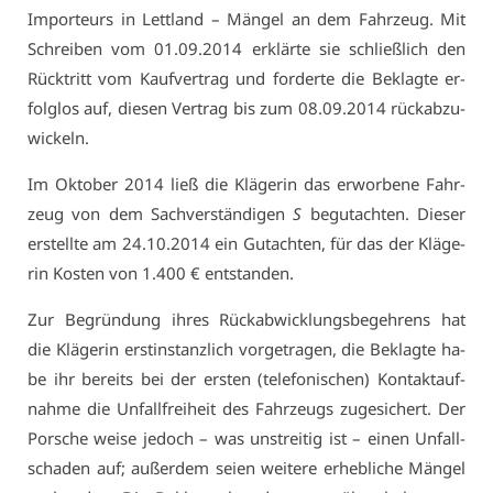
Im­por­teurs in Lett­land – Män­gel an dem Fahr­zeug. Mit
Schrei­ben vom 01.09.2014 er­klär­te sie schließ­lich den
Rück­tritt vom Kauf­ver­trag und for­der­te die Be­klag­te er­
folg­los auf, die­sen Ver­trag bis zum 08.09.2014 rück­ab­zu­
wi­ckeln.
Im Ok­to­ber 2014 ließ die Klä­ge­rin das er­wor­be­ne Fahr­
zeug von dem Sach­ver­stän­di­gen
S
be­gut­ach­ten. Die­ser
er­stell­te am 24.10.2014 ein Gut­ach­ten, für das der Klä­ge­
rin Kos­ten von 1.400 € ent­stan­den.
Zur Be­grün­dung ih­res Rück­ab­wick­lungs­be­geh­rens hat
die Klä­ge­rin erst­in­stanz­lich vor­ge­tra­gen, die Be­klag­te ha­
be ihr be­reits bei der ers­ten (te­le­fo­ni­schen) Kon­takt­auf­
nah­me die Un­fall­frei­heit des Fahr­zeugs zu­ge­si­chert. Der
Por­sche wei­se je­doch – was un­strei­tig ist – ei­nen Un­fall­
scha­den auf; au­ßer­dem sei­en wei­te­re er­heb­li­che Män­gel