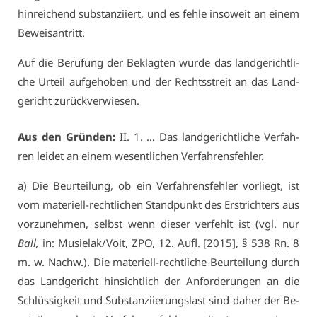
hin­rei­chend sub­stan­zi­iert, und es feh­le in­so­weit an ei­nem
Be­weis­an­tritt.
Auf die Be­ru­fung der Be­klag­ten wur­de das land­ge­richt­li­
che Ur­teil auf­ge­ho­ben und der Rechts­streit an das Land­
ge­richt zu­rück­ver­wie­sen.
Aus den Grün­den:
II. 1. … Das land­ge­richt­li­che Ver­fah­
ren lei­det an ei­nem we­sent­li­chen Ver­fah­rens­feh­ler.
a) Die Be­ur­tei­lung, ob ein Ver­fah­rens­feh­ler vor­liegt, ist
vom ma­te­ri­ell-recht­li­chen Stand­punkt des Er­strich­ters aus
vor­zu­neh­men, selbst wenn die­ser ver­fehlt ist (vgl. nur
Ball,
in: Mu­sielak/Voit, ZPO, 12.
Aufl
. [2015], § 538
Rn
. 8
m. w. Nachw.). Die ma­te­ri­ell-recht­li­che Be­ur­tei­lung durch
das Land­ge­richt hin­sicht­lich der An­for­de­run­gen an die
Schlüs­sig­keit und Sub­stan­zi­ie­rungs­last sind da­her der Be­