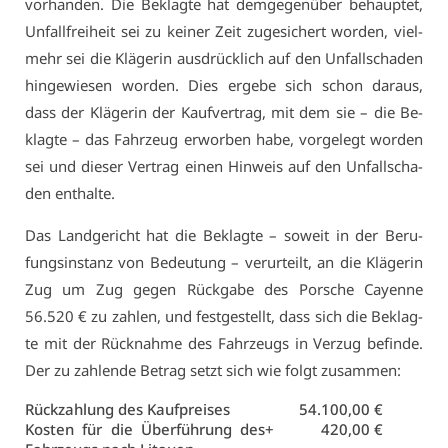
vor­han­den. Die Be­klag­te hat dem­ge­gen­über be­haup­tet,
Un­fall­frei­heit sei zu kei­ner Zeit zu­ge­si­chert wor­den, viel­
mehr sei die Klä­ge­rin aus­drück­lich auf den Un­fall­scha­den
hin­ge­wie­sen wor­den. Dies er­ge­be sich schon dar­aus,
dass der Klä­ge­rin der Kauf­ver­trag, mit dem sie – die Be­
klag­te – das Fahr­zeug er­wor­ben ha­be, vor­ge­legt wor­den
sei und die­ser Ver­trag ei­nen Hin­weis auf den Un­fall­scha­
den ent­hal­te.
Das Land­ge­richt hat die Be­klag­te – so­weit in der Be­ru­
fungs­in­stanz von Be­deu­tung – ver­ur­teilt, an die Klä­ge­rin
Zug um Zug ge­gen Rück­ga­be des Por­sche Ca­yenne
56.520 € zu zah­len, und fest­ge­stellt, dass sich die Be­klag­
te mit der Rück­nah­me des Fahr­zeugs in Ver­zug be­fin­de.
Der zu zah­len­de Be­trag setzt sich wie folgt zu­sam­men:
Rück­zah­lung des Kauf­prei­ses
54.100,00 €
Kos­ten für die Über­füh­rung des
+
420,00 €