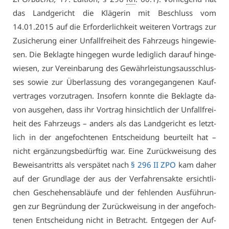
das Land­ge­richt die Klä­ge­rin mit Be­schluss vom
14.01.2015 auf die Er­for­der­lich­keit wei­te­ren Vor­trags zur
Zu­si­che­rung ei­ner Un­fall­frei­heit des Fahr­zeugs hin­ge­wie­
sen. Die Be­klag­te hin­ge­gen wur­de le­dig­lich dar­auf hin­ge­
wie­sen, zur Ver­ein­ba­rung des Ge­währ­leis­tungs­aus­schlus­
ses so­wie zur Über­las­sung des vor­an­ge­gan­ge­nen Kauf­
ver­tra­ges vor­zu­tra­gen. In­so­fern konn­te die Be­klag­te da­
von aus­ge­hen, dass ihr Vor­trag hin­sicht­lich der Un­fall­frei­
heit des Fahr­zeugs – an­ders als das Land­ge­richt es letzt­
lich in der an­ge­foch­te­nen Ent­schei­dung be­ur­teilt hat –
nicht er­gän­zungs­be­dürf­tig war. Ei­ne Zu­rück­wei­sung des
Be­weis­an­tritts als ver­spä­tet nach
§ 296 II ZPO
kam da­her
auf der Grund­la­ge der aus der Ver­fah­rens­ak­te er­sicht­li­
chen Ge­sche­hens­ab­läu­fe und der feh­len­den Aus­füh­run­
gen zur Be­grün­dung der Zu­rück­wei­sung in der an­ge­foch­
te­nen Ent­schei­dung nicht in Be­tracht. Ent­ge­gen der Auf­