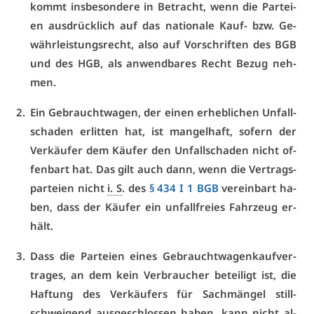
kommt ins­be­son­de­re in Be­tracht, wenn die Par­tei­
en aus­drück­lich auf das na­tio­na­le Kauf- bzw. Ge­
währ­leis­tungs­recht, al­so auf Vor­schrif­ten des BGB
und des HGB, als an­wend­ba­res Recht Be­zug neh­
men.
Ein Ge­braucht­wa­gen, der ei­nen er­heb­li­chen Un­fall­
scha­den er­lit­ten hat, ist man­gel­haft, so­fern der
Ver­käu­fer dem Käu­fer den Un­fall­scha­den nicht of­
fen­bart hat. Das gilt auch dann, wenn die Ver­trags­
par­tei­en nicht
i. S
. des
§ 434 I 1 BGB
ver­ein­bart ha­
ben, dass der Käu­fer ein un­fall­frei­es Fahr­zeug er­
hält.
Dass die Par­tei­en ei­nes Ge­braucht­wa­gen­kauf­ver­
tra­ges, an dem kein Ver­brau­cher be­tei­ligt ist, die
Haf­tung des Ver­käu­fers für Sach­män­gel still­
schwei­gend aus­ge­schlos­sen ha­ben, kann nicht al­