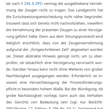
tet nach
§ 296 II ZPO
ver­mag die aus­ge­blie­be­ne Ver­neh­
mung der Zeu­gen nicht zu tra­gen. Das Land­ge­richt hat
die Zu­rück­wei­sungs­ent­schei­dung nicht nä­her be­grün­det.
In­so­weit lässt sich be­reits nicht nach­voll­zie­hen, in­wie­fern
die Ver­neh­mung der prä­sen­ten Zeu­gen zu ei­ner Ver­zö­ge­
rung ge­führt hät­te. Denn aus dem Sit­zungs­pro­to­koll wird
le­dig­lich er­sicht­lich, dass von der Zeu­gen­ver­neh­mung
auf­grund der „fort­ge­schrit­te­nen Zeit“ ab­ge­se­hen wor­den
sei. Die­ser abs­trak­te Hin­weis ge­nügt nicht, um zu über­
prü­fen, ob tat­säch­lich ei­ne Ver­zö­ge­rung ver­ur­sacht wur­
de. Dar­über hin­aus kann nicht oh­ne Wei­te­res von gro­ber
Nach­läs­sig­keit aus­ge­gan­gen wer­den. Er­for­der­lich ist in­
so­weit ei­ne Ver­nach­läs­si­gung der Pro­zess­för­de­rungs­
pflicht in be­son­ders ho­hem Ma­ße. Bei der Wür­di­gung, ob
gro­be Nach­läs­sig­keit vor­liegt, kann auch das Ver­hal­ten
des Ge­richts von Be­deu­tung sein (vgl. nur Be­ckOK-
ZPO/
Ba­cher,
17. Edi­ti­on, § 296
Rn
. 60.1). Vor­lie­gend hat