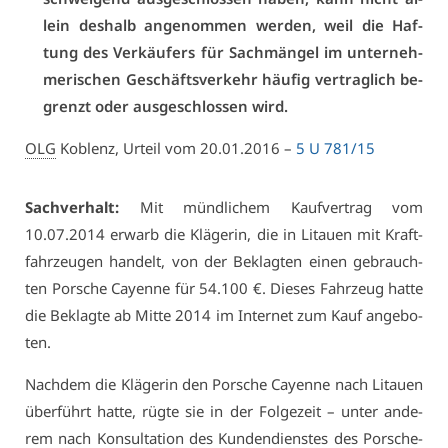
lein des­halb an­ge­nom­men wer­den, weil die Haf­
tung des Ver­käu­fers für Sach­män­gel im un­ter­neh­
me­ri­schen Ge­schäfts­ver­kehr häu­fig ver­trag­lich be­
grenzt oder aus­ge­schlos­sen wird.
OLG
Ko­blenz, Ur­teil vom 20.01.2016 –
5 U 781/15
Sach­ver­halt:
Mit münd­li­chem Kauf­ver­trag vom
10.07.2014 er­warb die Klä­ge­rin, die in Li­tau­en mit Kraft­
fahr­zeu­gen han­delt, von der Be­klag­ten ei­nen ge­brauch­
ten Por­sche Ca­yenne für 54.100 €. Die­ses Fahr­zeug hat­te
die Be­klag­te ab Mit­te 2014 im In­ter­net zum Kauf an­ge­bo­
ten.
Nach­dem die Klä­ge­rin den Por­sche Ca­yenne nach Li­tau­en
über­führt hat­te, rüg­te sie in der Fol­ge­zeit – un­ter an­de­
rem nach Kon­sul­ta­ti­on des Kun­den­diens­tes des Por­sche-