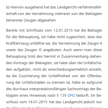
b) Hier­von aus­ge­hend hat das Land­ge­richt ver­fah­rens­feh­
ler­haft von der Ver­neh­mung meh­re­rer von der Be­klag­ten
be­nann­ter Zeu­gen ab­ge­se­hen.
Be­reits mit Schrift­satz vom 12.01.2015 hat die Be­klag­te
für die Be­haup­tung, sie ha­be nicht zu­ge­si­chert, dass das
Kraft­fahr­zeug un­fall­frei sei, die Ver­neh­mung der Zeu­gin
K
so­wie des Zeu­gen
O
an­ge­bo­ten. Auch wenn man die­se
Be­haup­tung trotz des hier­mit in Zu­sam­men­hang ste­hen­
den Vor­trags der Be­klag­ten, sie ha­be über die Un­fall­schä­
den auf­ge­klärt, nicht als ent­schei­dungs­er­heb­lich an­sieht,
da die Zu­si­che­rung der Un­fall­frei­heit von der Of­fen­ba­
rung der Un­fall­schä­den zu tren­nen ist, hät­te es auf­grund
des durch­aus in­ter­pre­ta­ti­ons­fä­hi­gen Sach­vor­trags der Be­
klag­ten ei­nes Hin­wei­ses nach
§ 139 ZPO
be­durft. Im Be­
schluss vom 14.01.2015 hat das Land­ge­richt je­doch nur