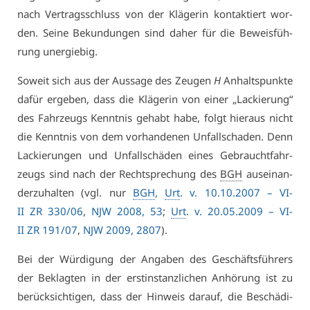
nach Ver­trags­schluss von der Klä­ge­rin kon­tak­tiert wor­
den. Sei­ne Be­kun­dun­gen sind da­her für die Be­weis­füh­
rung un­er­gie­big.
So­weit sich aus der Aus­sa­ge des Zeu­gen
H
An­halts­punk­te
da­für er­ge­ben, dass die Klä­ge­rin von ei­ner „La­ckie­rung“
des Fahr­zeugs Kennt­nis ge­habt ha­be, folgt hier­aus nicht
die Kennt­nis von dem vor­han­de­nen Un­fall­scha­den. Denn
La­ckie­run­gen und Un­fall­schä­den ei­nes Ge­braucht­fahr­
zeugs sind nach der Recht­spre­chung des
BGH
aus­ein­an­
der­zu­hal­ten (vgl. nur
BGH
,
Urt
. v. 10.10.2007 – VI­
II ZR 330/06
,
NJW 2008, 53
;
Urt
. v. 20.05.2009 – VI­
II ZR 191/07
,
NJW 2009, 2807
).
Bei der Wür­di­gung der An­ga­ben des Ge­schäfts­füh­rers
der Be­klag­ten in der erst­in­stanz­li­chen An­hö­rung ist zu
be­rück­sich­ti­gen, dass der Hin­weis dar­auf, die Be­schä­di­