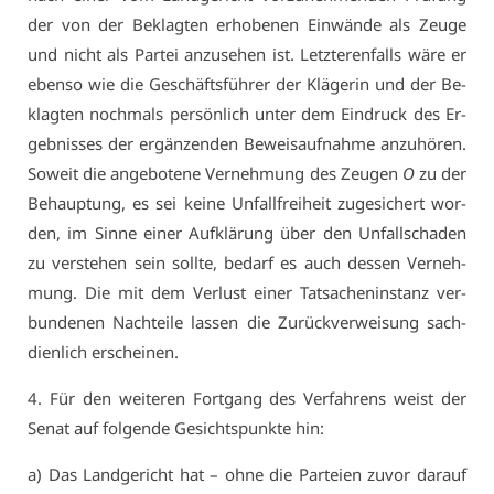
der von der Be­klag­ten er­ho­be­nen Ein­wän­de als Zeu­ge
und nicht als Par­tei an­zu­se­hen ist. Letz­te­ren­falls wä­re er
eben­so wie die Ge­schäfts­füh­rer der Klä­ge­rin und der Be­
klag­ten noch­mals per­sön­lich un­ter dem Ein­druck des Er­
geb­nis­ses der er­gän­zen­den Be­weis­auf­nah­me an­zu­hö­ren.
So­weit die an­ge­bo­te­ne Ver­neh­mung des Zeu­gen
O
zu der
Be­haup­tung, es sei kei­ne Un­fall­frei­heit zu­ge­si­chert wor­
den, im Sin­ne ei­ner Auf­klä­rung über den Un­fall­scha­den
zu ver­ste­hen sein soll­te, be­darf es auch des­sen Ver­neh­
mung. Die mit dem Ver­lust ei­ner Tat­sa­chen­in­stanz ver­
bun­de­nen Nach­tei­le las­sen die Zu­rück­ver­wei­sung sach­
dien­lich er­schei­nen.
4. Für den wei­te­ren Fort­gang des Ver­fah­rens weist der
Se­nat auf fol­gen­de Ge­sichts­punk­te hin:
a) Das Land­ge­richt hat – oh­ne die Par­tei­en zu­vor dar­auf