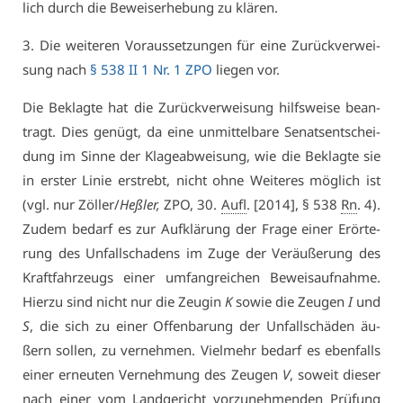
lich durch die Be­weis­er­he­bung zu klä­ren.
3. Die wei­te­ren Vor­aus­set­zun­gen für ei­ne Zu­rück­ver­wei­
sung nach
§ 538 II 1 Nr. 1 ZPO
lie­gen vor.
Die Be­klag­te hat die Zu­rück­ver­wei­sung hilfs­wei­se be­an­
tragt. Dies ge­nügt, da ei­ne un­mit­tel­ba­re Se­nats­ent­schei­
dung im Sin­ne der Kla­ge­ab­wei­sung, wie die Be­klag­te sie
in ers­ter Li­nie er­strebt, nicht oh­ne Wei­te­res mög­lich ist
(vgl. nur Zöl­ler/
Heß­ler,
ZPO, 30.
Aufl
. [2014], § 538
Rn
. 4).
Zu­dem be­darf es zur Auf­klä­rung der Fra­ge ei­ner Er­ör­te­
rung des Un­fall­scha­dens im Zu­ge der Ver­äu­ße­rung des
Kraft­fahr­zeugs ei­ner um­fang­rei­chen Be­weis­auf­nah­me.
Hier­zu sind nicht nur die Zeu­gin
K
so­wie die Zeu­gen
I
und
S
, die sich zu ei­ner Of­fen­ba­rung der Un­fall­schä­den äu­
ßern sol­len, zu ver­neh­men. Viel­mehr be­darf es eben­falls
ei­ner er­neu­ten Ver­neh­mung des Zeu­gen
V
, so­weit die­ser
nach ei­ner vom Land­ge­richt vor­zu­neh­men­den Prü­fung