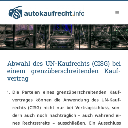
Ab­wahl des UN-Kauf­rechts (CISG) bei
ei­nem grenz­über­schrei­ten­den Kauf­
ver­trag
Die Par­tei­en ei­nes grenz­über­schrei­ten­den Kauf­
ver­tra­ges kön­nen die An­wen­dung des UN-Kauf­
rechts (CISG) nicht nur bei Ver­trags­schluss, son­
dern auch noch nach­träg­lich – auch wäh­rend ei­
nes Rechts­streits – aus­schlie­ßen. Ein Aus­schluss