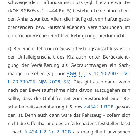
schwei­gen­den Haf­tungs­aus­schluss (vgl. hier­zu et­wa Be­
ckOK-BGB/
Faust,
§ 444
Rn
. 5) be­ste­hen kei­ne hin­rei­chen­
den An­halts­punk­te. Al­lein die Häu­fig­keit von haf­tungs­be­
gren­zen­den bzw. -aus­schlie­ßen­den Ver­ein­ba­run­gen im
un­ter­neh­me­ri­schen Rechts­ver­kehr ge­nügt hier­für nicht.
c) Bei ei­nem feh­len­den Ge­währ­leis­tungs­aus­schluss ist in
der Un­fall­ei­gen­schaft des Kfz auch un­ter Be­rück­sich­ti­
gung der Ver­äu­ße­rung als Ge­braucht­wa­gen ein Sach­
man­gel zu se­hen (vgl. nur
BGH
,
Urt
. v. 10.10.2007 – VI­
II ZR 330/06
,
NJW 2008, 53
). Dies gilt auch dann, wenn
nach der Be­weis­auf­nah­me nicht da­von aus­zu­ge­hen sein
soll­te, dass die Un­fall­frei­heit zum Be­stand­teil ei­ner Be­
schaf­fen­heits­ver­ein­ba­rung
i. S
. des
§ 434 I 1 BGB
ge­wor­
den ist. Denn auch dann wä­re das Fahr­zeug – so­fern sich
nicht die Of­fen­ba­rung des Un­fall­scha­dens fest­stel­len lässt
– nach
§ 434 I 2 Nr. 2 BGB
als man­gel­haft an­zu­se­hen