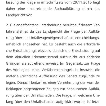
fas­sung der Klä­ge­rin im Schrift­satz vom 29.11.2015 liegt
da­her ei­ne un­zu­rei­chen­de Sach­auf­klä­rung durch das
Land­ge­richt vor.
2. Die an­ge­foch­te­ne Ent­schei­dung be­ruht auf die­sem Ver­
fah­rens­feh­ler, da das Land­ge­richt die Fra­ge der Auf­klä­
rung über die Un­fall­wa­gen­ei­gen­schaft als ent­schei­dungs­
er­heb­lich an­ge­se­hen hat. Es be­steht auch die er­for­der­li­
che Ent­schei­dungs­re­le­vanz, da sich die Ent­schei­dung auf
dem ak­tu­el­len Er­kennt­nis­stand auch nicht aus an­de­ren
Grün­den als zu­tref­fend er­weist. Im Ge­gen­satz zur Fra­ge
des Vor­lie­gens ei­nes Ver­fah­rens­man­gels ist in­so­weit die
ma­te­ri­ell-recht­li­che Auf­fas­sung des Se­nats zu­grun­de zu
le­gen. Da­nach be­darf es ei­ner Ver­neh­mung der von der
Be­klag­ten an­ge­bo­te­nen Zeu­gen zur be­haup­te­ten Auf­klä­
rung über den Un­fall­scha­den. Die Fra­ge, in wel­chem Um­
fang über den Un­fall­scha­den auf­ge­klärt wur­de, ist letzt­