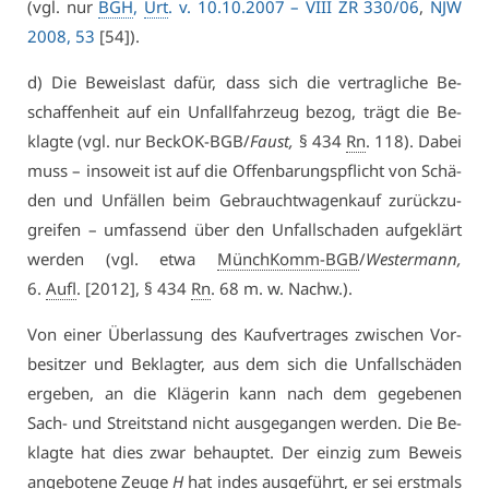
(vgl. nur
BGH
,
Urt
. v. 10.10.2007 – VI­II ZR 330/06
,
NJW
2008, 53
[54]).
d) Die Be­weis­last da­für, dass sich die ver­trag­li­che Be­
schaf­fen­heit auf ein Un­fall­fahr­zeug be­zog, trägt die Be­
klag­te (vgl. nur Be­ckOK-BGB/
Faust,
§ 434
Rn
. 118). Da­bei
muss – in­so­weit ist auf die Of­fen­ba­rungs­pflicht von Schä­
den und Un­fäl­len beim Ge­braucht­wa­gen­kauf zu­rück­zu­
grei­fen – um­fas­send über den Un­fall­scha­den auf­ge­klärt
wer­den (vgl. et­wa
MünchKomm-BGB
/
Wes­ter­mann,
6.
Aufl
. [2012], § 434
Rn
. 68 m. w. Nachw.).
Von ei­ner Über­las­sung des Kauf­ver­tra­ges zwi­schen Vor­
be­sit­zer und Be­klag­ter, aus dem sich die Un­fall­schä­den
er­ge­ben, an die Klä­ge­rin kann nach dem ge­ge­be­nen
Sach- und Streit­stand nicht aus­ge­gan­gen wer­den. Die Be­
klag­te hat dies zwar be­haup­tet. Der ein­zig zum Be­weis
an­ge­bo­te­ne Zeu­ge
H
hat in­des aus­ge­führt, er sei erst­mals