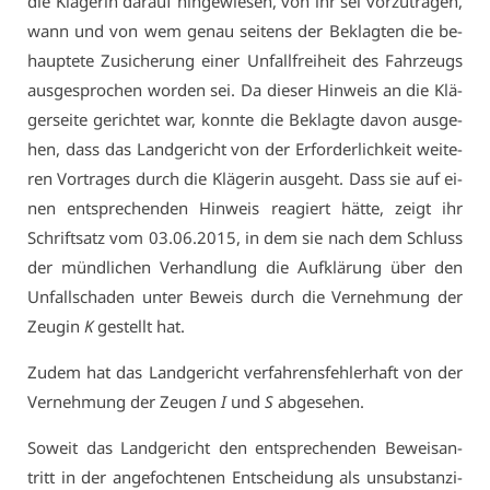
die Klä­ge­rin dar­auf hin­ge­wie­sen, von ihr sei vor­zu­tra­gen,
wann und von wem ge­nau sei­tens der Be­klag­ten die be­
haup­te­te Zu­si­che­rung ei­ner Un­fall­frei­heit des Fahr­zeugs
aus­ge­spro­chen wor­den sei. Da die­ser Hin­weis an die Klä­
ger­sei­te ge­rich­tet war, konn­te die Be­klag­te da­von aus­ge­
hen, dass das Land­ge­richt von der Er­for­der­lich­keit wei­te­
ren Vor­tra­ges durch die Klä­ge­rin aus­geht. Dass sie auf ei­
nen ent­spre­chen­den Hin­weis re­agiert hät­te, zeigt ihr
Schrift­satz vom 03.06.2015, in dem sie nach dem Schluss
der münd­li­chen Ver­hand­lung die Auf­klä­rung über den
Un­fall­scha­den un­ter Be­weis durch die Ver­neh­mung der
Zeu­gin
K
ge­stellt hat.
Zu­dem hat das Land­ge­richt ver­fah­rens­feh­ler­haft von der
Ver­neh­mung der Zeu­gen
I
und
S
ab­ge­se­hen.
So­weit das Land­ge­richt den ent­spre­chen­den Be­weis­an­
tritt in der an­ge­foch­te­nen Ent­schei­dung als un­sub­stan­zi­