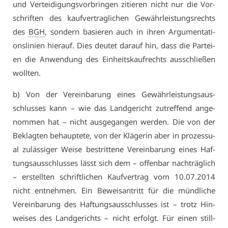
und Ver­tei­di­gungs­vor­brin­gen zi­tie­ren nicht nur die Vor­
schrif­ten des kauf­ver­trag­li­chen Ge­währ­leis­tungs­rechts
des
BGH
, son­dern ba­sie­ren auch in ih­ren Ar­gu­men­ta­ti­
ons­li­ni­en hier­auf. Dies deu­tet dar­auf hin, dass die Par­tei­
en die An­wen­dung des Ein­heitskauf­rechts aus­schlie­ßen
woll­ten.
b) Von der Ver­ein­ba­rung ei­nes Ge­währ­leis­tungs­aus­
schlus­ses kann – wie das Land­ge­richt zu­tref­fend an­ge­
nom­men hat – nicht aus­ge­gan­gen wer­den. Die von der
Be­klag­ten be­haup­te­te, von der Klä­ge­rin aber in pro­zes­su­
al zu­läs­si­ger Wei­se be­strit­te­ne Ver­ein­ba­rung ei­nes Haf­
tungs­aus­schlus­ses lässt sich dem – of­fen­bar nach­träg­lich
– er­stell­ten schrift­li­chen Kauf­ver­trag vom 10.07.2014
nicht ent­neh­men. Ein Be­weis­an­tritt für die münd­li­che
Ver­ein­ba­rung des Haf­tungs­aus­schlus­ses ist – trotz Hin­
wei­ses des Land­ge­richts – nicht er­folgt. Für ei­nen still­