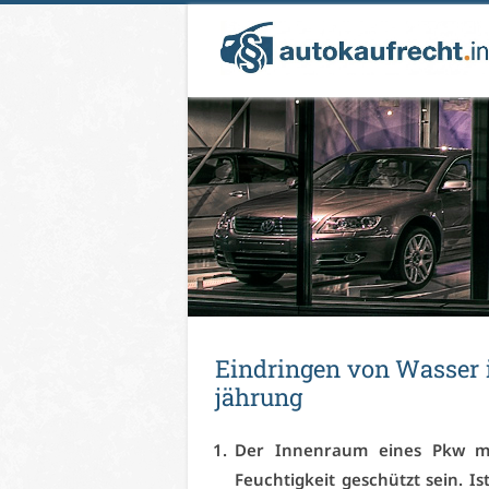
Ein­drin­gen von Was­ser
jäh­rung
Der In­nen­raum ei­nes Pkw mus
Feuch­tig­keit ge­schützt sein. I