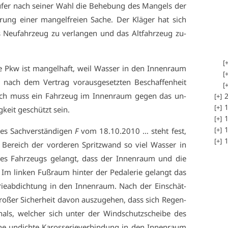
fer nach sei­ner Wahl die Be­he­bung des Man­gels der
­rung ei­ner man­gel­frei­en Sa­che. Der Klä­ger hat sich
es Neu­fahr­zeug zu ver­lan­gen und das Alt­fahr­zeug zu­
ne Pkw ist man­gel­haft, weil Was­ser in den In­nen­raum
 nach dem Ver­trag vor­aus­ge­setz­ten Be­schaf­fen­heit
ach muss ein Fahr­zeug im In­nen­raum ge­gen das un­
2
1
g­keit ge­schützt sein.
1
1
es Sach­ver­stän­di­gen
F
vom 18.10.2010 … steht fest,
1
 Be­reich der vor­de­ren Spritz­wand so viel Was­ser in
es Fahr­zeugs ge­langt, dass der In­nen­raum und die
 Im lin­ken Fuß­raum hin­ter der Pe­da­le­rie ge­langt das
­rie­ab­dich­tung in den In­nen­raum. Nach der Ein­schät­
ro­ßer Si­cher­heit da­von aus­zu­ge­hen, dass sich Re­gen­
nals, wel­cher sich un­ter der Wind­schutz­schei­be des
 un­dich­te Ka­ros­se­rie­ver­bin­dung in den In­nen­raum