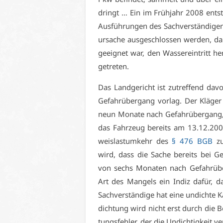
dringt … Ein im Früh­jahr 2008 ent­st
Aus­füh­run­gen des Sach­ver­stän­di­g
ur­sa­che aus­ge­schlos­sen wer­den, 
ge­eig­net war, den Was­ser­ein­tritt he
ge­tre­ten.
Das Land­ge­richt ist zu­tref­fend da­v
Ge­fahr­über­gang vor­lag. Der Klä­g
neun Mo­na­te nach Ge­fahr­über­gang,
das Fahr­zeug be­reits am 13.12.20
weis­last­um­kehr des
§ 476 BGB
zu­
wird, dass die Sa­che be­reits bei Ge
von sechs Mo­na­ten nach Ge­fahr­über
Art des Man­gels ein In­diz da­für, d
Sach­ver­stän­di­ge hat ei­ne un­dich­te Ka
dich­tung wird nicht erst durch die Be
tungs­feh­ler, der die Un­dich­tig­keit v