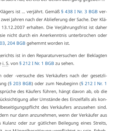
 Klä­gers ist … ver­jährt. Ge­mäß
§ 438 I Nr. 3 BGB
ver­
n zwei Jah­ren nach der Ab­lie­fe­rung der Sa­che. Der Klä­
13.12.2007 er­hal­ten. Die Ver­jäh­rungs­frist ist da­her
sie nicht durch ein An­er­kennt­nis un­ter­bro­chen oder
203
,
204 BGB
ge­hemmt wor­den ist.
­richts ist in den Re­pa­ra­tur­ver­su­chen der Be­klag­ten
se
i. S
. von
§ 212 I Nr. 1 BGB
zu se­hen.
n oder -ver­su­che des Ver­käu­fers nach der ge­setz­li­
ung (
§ 203 BGB
) oder zum Neu­be­ginn (
§ 212 I Nr. 1
­sprü­che des Käu­fers füh­ren, hängt da­von ab, ob die
ck­sich­ti­gung al­ler Um­stän­de des Ein­zel­falls als kon­
be­sei­ti­gungs­pflicht des Ver­käu­fers an­zu­se­hen sind.
on­dern nur dann an­zu­neh­men, wenn der Ver­käu­fer aus
Ku­lanz oder zur güt­li­chen Bei­le­gung ei­nes Streits,
 zur Män­gel­be­sei­ti­gung ver­pflich­tet zu sein. Er­heb­