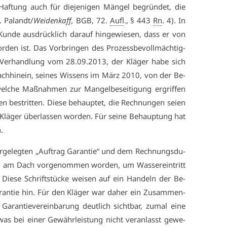
 Haf­tung auch für die­je­ni­gen Män­gel be­grün­det, die
. Pa­landt/
Wei­den­kaff,
BGB, 72.
Aufl
., § 443
Rn
. 4). In
un­de aus­drück­lich dar­auf hin­ge­wie­sen, dass er von
or­den ist. Das Vor­brin­gen des Pro­zess­be­voll­mäch­tig­
 Ver­hand­lung vom 28.09.2013, der Klä­ger ha­be sich
Nach­hin­ein, sei­nes Wis­sens im März 2010, von der Be­
el­che Maß­nah­men zur Man­gel­be­sei­ti­gung er­grif­fen
n be­strit­ten. Die­se be­haup­tet, die Rech­nun­gen sei­en
Klä­ger über­las­sen wor­den. Für sei­ne Be­haup­tung hat
.
­leg­ten „Auf­trag Ga­ran­tie“ und dem Rech­nungs­du­
und am Dach vor­ge­nom­men wor­den, um Was­ser­ein­tritt
 Die­se Schrift­stü­cke wei­sen auf ein Han­deln der Be­
­ran­tie hin. Für den Klä­ger war da­her ein Zu­sam­men­
ran­tie­ver­ein­ba­rung deut­lich sicht­bar, zu­mal ei­ne
as bei ei­ner Ge­währ­leis­tung nicht ver­an­lasst ge­we­