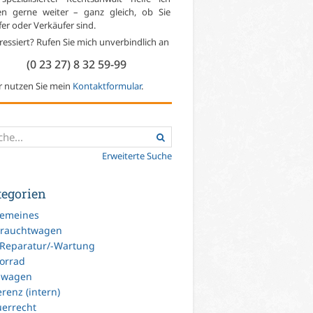
en gerne weiter – ganz gleich, ob Sie
er oder Verkäufer sind.
ressiert? Rufen Sie mich unverbindlich an
(0 23 27) 8 32 59-99
r nutzen Sie mein
Kontaktformular
.
Erweiterte Suche
tegorien
gemeines
rauchtwagen
-Reparatur/-Wartung
orrad
uwagen
renz (intern)
uerrecht