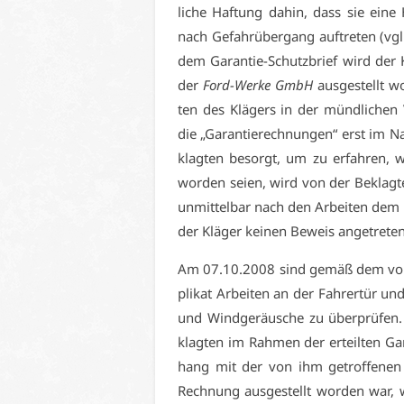
li­che Haf­tung da­hin, dass sie ei­ne
nach Ge­fahr­über­gang auf­tre­ten (vgl
dem Ga­ran­tie-Schutz­brief wird der K
der
Ford-Wer­ke GmbH
aus­ge­stellt w
ten des Klä­gers in der münd­li­chen
die „Ga­ran­tierech­nun­gen“ erst im 
klag­ten be­sorgt, um zu er­fah­ren, w
wor­den sei­en, wird von der Be­klag­te
un­mit­tel­bar nach den Ar­bei­ten dem 
der Klä­ger kei­nen Be­weis an­ge­tre­ten
Am 07.10.2008 sind ge­mäß dem vor­ge
pli­kat Ar­bei­ten an der Fah­rer­tür 
und Wind­ge­räu­sche zu über­prü­fen.
klag­ten im Rah­men der er­teil­ten Ga
hang mit der von ihm ge­trof­fe­nen Ga­
Rech­nung aus­ge­stellt wor­den war, w