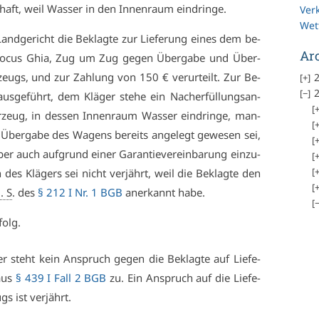
haft, weil Was­ser in den In­nen­raum ein­drin­ge.
Ver
Wet
d­ge­richt die Be­klag­te zur Lie­fe­rung ei­nes dem be­
Ar
rd Fo­cus Ghia, Zug um Zug ge­gen Über­ga­be und Über­
­zeugs, und zur Zah­lung von 150 € ver­ur­teilt. Zur Be­
2
2
s­ge­führt, dem Klä­ger ste­he ein Nach­er­fül­lungs­an­
­zeug, in des­sen In­nen­raum Was­ser ein­drin­ge, man­
Über­ga­be des Wa­gens be­reits an­ge­legt ge­we­sen sei,
aber auch auf­grund ei­ner Ga­ran­tie­ver­ein­ba­rung ein­zu­
h des Klä­gers sei nicht ver­jährt, weil die Be­klag­te den
i. S
. des
§ 212 I Nr. 1 BGB
an­er­kannt ha­be.
folg.
 steht kein An­spruch ge­gen die Be­klag­te auf Lie­fe­
 aus
§ 439 I Fall 2 BGB
zu. Ein An­spruch auf die Lie­fe­
gs ist ver­jährt.