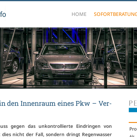
HOME
SOFORTBERATUN
 in den In­nen­raum ei­nes Pkw – Ver­
s ge­gen das un­kon­trol­lier­te Ein­drin­gen von
Pro
st dies nicht der Fall, son­dern dringt Re­gen­was­ser
Als