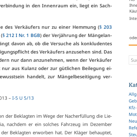
Ihn
e­ver­bin­dung in den In­nen­raum ein, liegt ein Sach­
Käuf
Inte
u­che des Ver­käu­fers nur zu ei­ner Hem­mung (
§ 203
 (
§ 212 I Nr. 1 BGB
) der Ver­jäh­rung der Män­gel­an­
ode
ngt da­von ab, ob die Ver­su­che als kon­klu­den­tes
ti­gungs­pflicht des Ver­käu­fers an­zu­se­hen sind. Das
on­dern nur dann an­zu­neh­men, wenn der Ver­käu­fer
nur aus Ku­lanz oder zur güt­li­chen Bei­le­gung ei­
wusst­sein han­delt, zur Män­gel­be­sei­ti­gung ver­
Ka
All
2013 –
I-5 U 5/13
Geb
Kfz
Mot
n der Be­klag­ten im We­ge der Nach­er­fül­lung die Lie­
Ne
hia, nach­dem er ein sol­ches Fahr­zeug im De­zem­ber
Refe
 Be­klag­ten er­wor­ben hat. Der Klä­ger be­haup­tet,
Ste