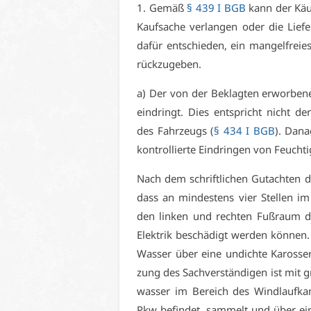
1. Ge­mäß
§ 439 I BGB
kann der Käu­
Kauf­sa­che ver­lan­gen oder die Lie­fe
da­für ent­schie­den, ein man­gel­frei­
rück­zu­ge­ben.
a) Der von der Be­klag­ten er­wor­be­
ein­dringt. Dies ent­spricht nicht der
des Fahr­zeugs (
§ 434 I BGB
). Da­n
kon­trol­lier­te Ein­drin­gen von Feuch­ti
Nach dem schrift­li­chen Gut­ach­ten d
dass an min­des­tens vier Stel­len im
den lin­ken und rech­ten Fuß­raum d
Elek­trik be­schä­digt wer­den kön­nen.
Was­ser über ei­ne un­dich­te Ka­ros­se
zung des Sach­ver­stän­di­gen ist mit g
was­ser im Be­reich des Wind­lauf­ka­
Pkw be­fin­det, sam­melt und über ei­ne