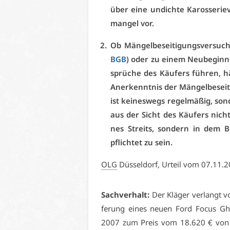
über ei­ne un­dich­te Ka­ros­se­ri
man­gel vor.
Ob Män­gel­be­sei­ti­gungs­ver­s
BGB
) oder zu ei­nem Neu­be­ginn
sprü­che des Käu­fers füh­ren, hä
An­er­kennt­nis der Män­gel­be­sei­
ist kei­nes­wegs re­gel­mä­ßig, s
aus der Sicht des Käu­fers nicht 
nes Streits, son­dern in dem Be­
pflich­tet zu sein.
OLG
Düs­sel­dorf, Ur­teil vom 07.11.
Sach­ver­halt:
Der Klä­ger ver­langt vo
fe­rung ei­nes neu­en Ford Fo­cus G
2007 zum Preis vom 18.620 € von der