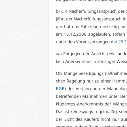
b) Ein Nach­er­fül­lungs­an­spruch des
jährt der Nach­er­fül­lungs­an­spruch i
ger hat das Fahr­zeug un­strei­tig am 
am 13.12.2009 ab­ge­lau­fen, so­fern 
un­ter den Vor­aus­set­zun­gen der
§§ 
aa) Ent­ge­gen der An­sicht des Land­ge
kein An­er­kennt­nis in sons­ti­ger Wei­
Ob Män­gel­be­sei­ti­gungs­maß­nah­me
chen Re­ge­lung nur zu ei­ner Hem­m
BGB
) der Ver­jäh­rung der Män­gel­an
be­tref­fen­den Maß­nah­men un­ter Be­rü
klu­den­tes An­er­kennt­nis der Män­gel­
Das ist kei­nes­wegs re­gel­mä­ßig, s
der Sicht des Käu­fers nicht nur aus 
son­dern in dem Be­wusst­sein han­delt,