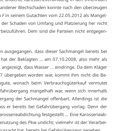
an­de­ner Blech­scha­den konn­te nach den über­zeu­gen
en
F
in sei­nem Gut­ach­ten vom 22.05.2012 als Man­gel­
da der Scha­den von Um­fang und Plat­zie­rung her nicht
r­bei­zu­füh­ren. Dem sind die Par­tei­en nicht ent­ge­gen­
on aus­ge­gan­gen, dass die­ser Sach­man­gel be­reits bei
er hat der Be­klag­ten … am 07.10.2008, al­so mehr als
 an­ge­zeigt, dass Was­ser … ein­drin­ge. Da dem Klä­ger
07 über­ge­ben wor­den war, kommt ihm nicht die Be­
gu­te, wo­nach beim Ver­brauchs­gü­ter­kauf ver­mu­tet
­fahr­über­gang man­gel­haft war, wenn sich in­ner­halb
­gang der Sach­man­gel of­fen­bart. Al­ler­dings ist die
ass er be­reits bei Ge­fahr­über­gang vor­lag. Denn der
­ros­se­rie­ab­dich­tung fest­ge­stellt … Ei­ne Ka­ros­se­rie­ab­
­nut­zung des Pkw un­dicht; viel­mehr ist der Ver­ar­bei­
er­ur­sacht hat, be­reits bei Ge­fahr­über­gang ge­ge­ben …