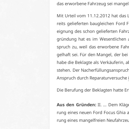
das er­wor­be­ne Fahr­zeug sei man­gel­
Mit Ur­teil vom 11.12.2012 hat das Lan
reits ge­lie­fer­ten bau­glei­chen Fo
eig­nung des schon ge­lie­fer­ten Fahr
grün­dung hat es im We­sent­li­chen au
spruch zu, weil das er­wor­be­ne Fahr
gel­haft sei. Für den Man­gel, der bei 
ha­be die Be­klag­te als Ver­käu­fe­rin, 
ste­hen. Der Nach­er­fül­lungs­an­spruc
An­spruch durch Re­pa­ra­tur­ver­su­che
Die Be­ru­fung der Be­klag­ten hat­te Er­
Aus den Grün­den:
II. … Dem Klä­ger
rung ei­nes neu­en Ford Fo­cus Ghia
rung ei­nes man­gel­frei­en Neu­fahr­zeu