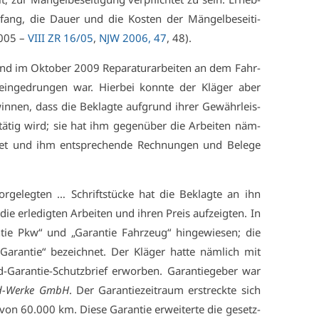
fang, die Dau­er und die Kos­ten der Män­gel­be­sei­ti­
2005 –
VI­II ZR 16/05
,
NJW 2006, 47
, 48).
nd im Ok­to­ber 2009 Re­pa­ra­tur­ar­bei­ten an dem Fahr­
in­ge­drun­gen war. Hier­bei konn­te der Klä­ger aber
n­nen, dass die Be­klag­te auf­grund ih­rer Ge­währ­leis­
tä­tig wird; sie hat ihm ge­gen­über die Ar­bei­ten näm­
ch­net und ihm ent­spre­chen­de Rech­nun­gen und Be­le­ge
­ge­leg­ten … Schrift­stü­cke hat die Be­klag­te an ihn
die er­le­dig­ten Ar­bei­ten und ih­ren Preis auf­zeig­ten. In
ie Pkw“ und „Ga­ran­tie Fahr­zeug“ hin­ge­wie­sen; die
­ran­tie“ be­zeich­net. Der Klä­ger hat­te näm­lich mit
Ga­ran­tie-Schutz­brief er­wor­ben. Ga­ran­tie­ge­ber war
d-Wer­ke GmbH
. Der Ga­ran­tie­zeit­raum er­streck­te sich
 von 60.000 km. Die­se Ga­ran­tie er­wei­ter­te die ge­setz­