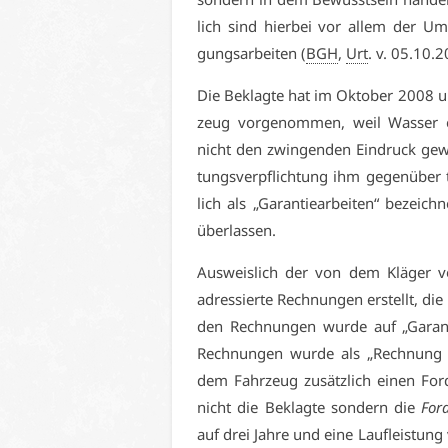
lich sind hier­bei vor al­lem der Um­
gungs­ar­bei­ten (
BGH
,
Urt
. v. 05.10.
Die Be­klag­te hat im Ok­to­ber 2008 u
zeug vor­ge­nom­men, weil Was­ser e
nicht den zwin­gen­den Ein­druck ge­wi
tungs­ver­pflich­tung ihm ge­gen­über 
lich als „Ga­ran­tie­ar­bei­ten“ be­zei
über­las­sen.
Aus­weis­lich der von dem Klä­ger vor
adres­sier­te Rech­nun­gen er­stellt, die 
den Rech­nun­gen wur­de auf „Ga­ran­t
Rech­nun­gen wur­de als „Rech­nung Ga
dem Fahr­zeug zu­sätz­lich ei­nen Ford-
nicht die Be­klag­te son­dern die
For
auf drei Jah­re und ei­ne Lauf­leis­tung