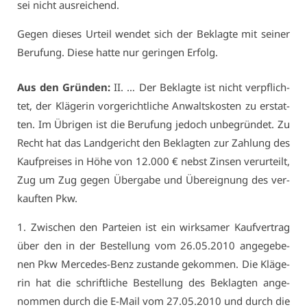
sei nicht aus­rei­chend.
Ge­gen die­ses Ur­teil wen­det sich der Be­klag­te mit sei­ner
Be­ru­fung. Die­se hat­te nur ge­rin­gen Er­folg.
Aus den Grün­den:
II. … Der Be­klag­te ist nicht ver­pflich­
tet, der Klä­ge­rin vor­ge­richt­li­che An­walts­kos­ten zu er­stat­
ten. Im Üb­ri­gen ist die Be­ru­fung je­doch un­be­grün­det. Zu
Recht hat das Land­ge­richt den Be­klag­ten zur Zah­lung des
Kauf­prei­ses in Hö­he von 12.000 € nebst Zin­sen ver­ur­teilt,
Zug um Zug ge­gen Über­ga­be und Über­eig­nung des ver­
kauf­ten Pkw.
1. Zwi­schen den Par­tei­en ist ein wirk­sa­mer Kauf­ver­trag
über den in der Be­stel­lung vom 26.05.2010 an­ge­ge­be­
nen Pkw Mer­ce­des-Benz zu­stan­de ge­kom­men. Die Klä­ge­
rin hat die schrift­li­che Be­stel­lung des Be­klag­ten an­ge­
nom­men durch die E-Mail vom 27.05.2010 und durch die