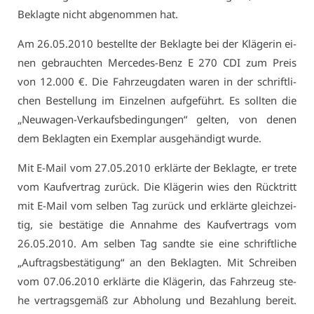
Be­klag­te nicht ab­ge­nom­men hat.
Am 26.05.2010 be­stell­te der Be­klag­te bei der Klä­ge­rin ei­
nen ge­brauch­ten Mer­ce­des-Benz E 270 CDI zum Preis
von 12.000 €. Die Fahr­zeug­da­ten wa­ren in der schrift­li­
chen Be­stel­lung im Ein­zel­nen auf­ge­führt. Es soll­ten die
„Neu­wa­gen-Ver­kaufs­be­din­gun­gen“ gel­ten, von de­nen
dem Be­klag­ten ein Ex­em­plar aus­ge­hän­digt wur­de.
Mit E-Mail vom 27.05.2010 er­klär­te der Be­klag­te, er tre­te
vom Kauf­ver­trag zu­rück. Die Klä­ge­rin wies den Rück­tritt
mit E-Mail vom sel­ben Tag zu­rück und er­klär­te gleich­zei­
tig, sie be­stä­ti­ge die An­nah­me des Kauf­ver­trags vom
26.05.2010. Am sel­ben Tag sand­te sie ei­ne schrift­li­che
„Auf­trags­be­stä­ti­gung“ an den Be­klag­ten. Mit Schrei­ben
vom 07.06.2010 er­klär­te die Klä­ge­rin, das Fahr­zeug ste­
he ver­trags­ge­mäß zur Ab­ho­lung und Be­zah­lung be­reit.