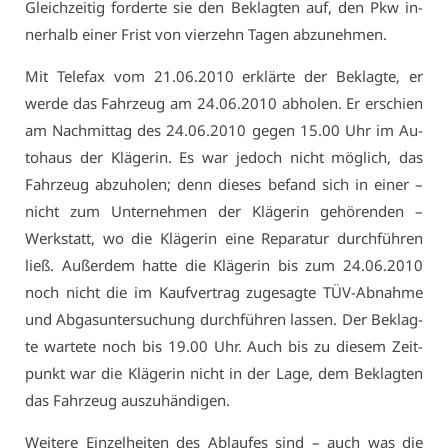
Gleich­zei­tig for­der­te sie den Be­klag­ten auf, den Pkw in­
ner­halb ei­ner Frist von vier­zehn Ta­gen ab­zu­neh­men.
Mit Te­le­fax vom 21.06.2010 er­klär­te der Be­klag­te, er
wer­de das Fahr­zeug am 24.06.2010 ab­ho­len. Er er­schien
am Nach­mit­tag des 24.06.2010 ge­gen 15.00 Uhr im Au­
to­haus der Klä­ge­rin. Es war je­doch nicht mög­lich, das
Fahr­zeug ab­zu­ho­len; denn die­ses be­fand sich in ei­ner –
nicht zum Un­ter­neh­men der Klä­ge­rin ge­hö­ren­den –
Werk­statt, wo die Klä­ge­rin ei­ne Re­pa­ra­tur durch­füh­ren
ließ. Au­ßer­dem hat­te die Klä­ge­rin bis zum 24.06.2010
noch nicht die im Kauf­ver­trag zu­ge­sag­te TÜV-Ab­nah­me
und Ab­gas­un­ter­su­chung durch­füh­ren las­sen. Der Be­klag­
te war­te­te noch bis 19.00 Uhr. Auch bis zu die­sem Zeit­
punkt war die Klä­ge­rin nicht in der La­ge, dem Be­klag­ten
das Fahr­zeug aus­zu­hän­di­gen.
Wei­te­re Ein­zel­hei­ten des Ab­lau­fes sind – auch was die