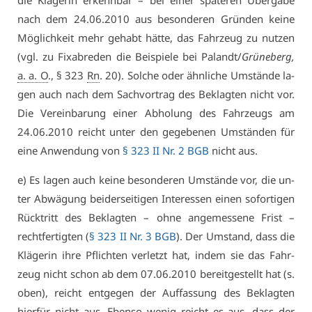
die Klä­ge­rin er­kenn­bar – bei ei­ner spä­te­ren Über­ga­be
nach dem 24.06.2010 aus be­son­de­ren Grün­den kei­ne
Mög­lich­keit mehr ge­habt hät­te, das Fahr­zeug zu nut­zen
(vgl. zu Fix­ab­re­den die Bei­spie­le bei Pa­landt/
Grü­ne­berg,
a. a. O
., § 323
Rn
. 20). Sol­che oder ähn­li­che Um­stän­de la­
gen auch nach dem Sach­vor­trag des Be­klag­ten nicht vor.
Die Ver­ein­ba­rung ei­ner Ab­ho­lung des Fahr­zeugs am
24.06.2010 reicht un­ter den ge­ge­be­nen Um­stän­den für
ei­ne An­wen­dung von
§ 323 II Nr. 2 BGB
nicht aus.
e) Es la­gen auch kei­ne be­son­de­ren Um­stän­de vor, die un­
ter Ab­wä­gung bei­der­sei­ti­gen In­ter­es­sen ei­nen so­for­ti­gen
Rück­tritt des Be­klag­ten – oh­ne an­ge­mes­se­ne Frist –
recht­fer­tig­ten (
§ 323 II Nr. 3 BGB
). Der Um­stand, dass die
Klä­ge­rin ih­re Pflich­ten ver­letzt hat, in­dem sie das Fahr­
zeug nicht schon ab dem 07.06.2010 be­reit­ge­stellt hat (s.
oben), reicht ent­ge­gen der Auf­fas­sung des Be­klag­ten
hier­für nicht aus. Eben­so we­nig reicht es aus, dass der