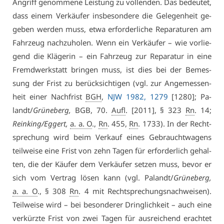
An­griff ge­nom­me­ne Leis­tung zu voll­enden. Das be­deu­tet,
dass ei­nem Ver­käu­fer ins­be­son­de­re die Ge­le­gen­heit ge­
ge­ben wer­den muss, et­wa er­for­der­li­che Re­pa­ra­tu­ren am
Fahr­zeug nach­zu­ho­len. Wenn ein Ver­käu­fer – wie vor­lie­
gend die Klä­ge­rin – ein Fahr­zeug zur Re­pa­ra­tur in ei­ne
Fremd­werk­statt brin­gen muss, ist dies bei der Be­mes­
sung der Frist zu be­rück­sich­ti­gen (vgl. zur An­ge­mes­sen­
heit ei­ner Nach­frist
BGH
,
NJW 1982, 1279
[1280]; Pa­
landt/
Grü­ne­berg,
BGB, 70.
Aufl
. [2011], § 323
Rn
. 14;
Rein­king/Eg­gert,
a. a. O
.,
Rn
. 455,
Rn
. 1733). In der Recht­
spre­chung wird beim Ver­kauf ei­nes Ge­braucht­wa­gens
teil­wei­se ei­ne Frist von zehn Ta­gen für er­for­der­lich ge­hal­
ten, die der Käu­fer dem Ver­käu­fer set­zen muss, be­vor er
sich vom Ver­trag lö­sen kann (vgl. Pa­landt/
Grü­ne­berg,
a. a. O
., § 308
Rn
. 4 mit Recht­spre­chungs­nach­wei­sen).
Teil­wei­se wird – bei be­son­de­rer Dring­lich­keit – auch ei­ne
ver­kürz­te Frist von zwei Ta­gen für aus­rei­chend er­ach­tet