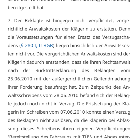
be­reit­ge­stellt hat.
7. Der Be­klag­te ist hin­ge­gen nicht ver­pflich­tet, vor­ge­
richt­li­che An­walts­kos­ten der Klä­ge­rin zu er­stat­ten. Denn
die Vor­aus­set­zun­gen für ei­nen Er­satz des Ver­zugs­scha­
dens (
§ 280 I, II BGB
) lie­gen hin­sicht­lich der An­walts­kos­
ten nicht vor. Die vor­ge­richt­li­chen An­walts­kos­ten sind der
Klä­ge­rin da­durch ent­stan­den, dass sie ih­ren Rechts­an­walt
nach der Rück­tritts­er­klä­rung des Be­klag­ten vom
25.06.2010 mit der au­ßer­ge­richt­li­chen Gel­tend­ma­chung
ih­rer For­de­rung be­auf­tragt hat. Zum Zeit­punkt des An­
walts­schrei­bens vom 28.06.2010 be­fand sich der Be­klag­
te je­doch noch nicht in Ver­zug. Die Frist­set­zung der Klä­
ge­rin im Schrei­ben vom 07.06.2010 konn­te ei­nen Ver­zug
des Be­klag­ten nicht aus­lö­sen, da die Klä­ge­rin bei Ab­fas­
sung die­ses Schrei­bens ih­ren ei­ge­nen Ver­pflich­tun­gen
(Be­reit­stel­lung des Fahr­zeugs mit TÜV- und Ab­gas­un­ter­