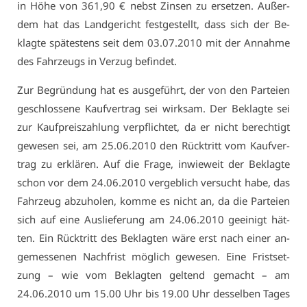
in Hö­he von 361,90 € nebst Zin­sen zu er­set­zen. Au­ßer­
dem hat das Land­ge­richt fest­ge­stellt, dass sich der Be­
klag­te spä­tes­tens seit dem 03.07.2010 mit der An­nah­me
des Fahr­zeugs in Ver­zug be­fin­det.
Zur Be­grün­dung hat es aus­ge­führt, der von den Par­tei­en
ge­schlos­se­ne Kauf­ver­trag sei wirk­sam. Der Be­klag­te sei
zur Kauf­preis­zah­lung ver­pflich­tet, da er nicht be­rech­tigt
ge­we­sen sei, am 25.06.2010 den Rück­tritt vom Kauf­ver­
trag zu er­klä­ren. Auf die Fra­ge, in­wie­weit der Be­klag­te
schon vor dem 24.06.2010 ver­geb­lich ver­sucht ha­be, das
Fahr­zeug ab­zu­ho­len, kom­me es nicht an, da die Par­tei­en
sich auf ei­ne Aus­lie­fe­rung am 24.06.2010 ge­ei­nigt hät­
ten. Ein Rück­tritt des Be­klag­ten wä­re erst nach ei­ner an­
ge­mes­se­nen Nach­frist mög­lich ge­we­sen. Ei­ne Frist­set­
zung – wie vom Be­klag­ten gel­tend ge­macht – am
24.06.2010 um 15.00 Uhr bis 19.00 Uhr des­sel­ben Ta­ges