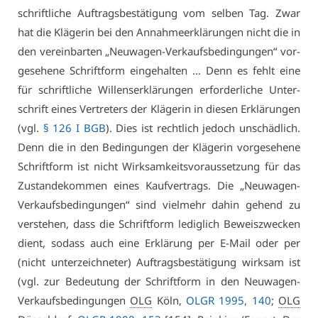
schrift­li­che Auf­trags­be­stä­ti­gung vom sel­ben Tag. Zwar
hat die Klä­ge­rin bei den An­nah­me­er­klä­run­gen nicht die in
den ver­ein­bar­ten „Neu­wa­gen-Ver­kaufs­be­din­gun­gen“ vor­
ge­se­he­ne Schrift­form ein­ge­hal­ten … Denn es fehlt ei­ne
für schrift­li­che Wil­lens­er­klä­run­gen er­for­der­li­che Un­ter­
schrift ei­nes Ver­tre­ters der Klä­ge­rin in die­sen Er­klä­run­gen
(vgl.
§ 126 I BGB
). Dies ist recht­lich je­doch un­schäd­lich.
Denn die in den Be­din­gun­gen der Klä­ge­rin vor­ge­se­he­ne
Schrift­form ist nicht Wirk­sam­keits­vor­aus­set­zung für das
Zu­stan­de­kom­men ei­nes Kauf­ver­trags. Die „Neu­wa­gen-
Ver­kaufs­be­din­gun­gen“ sind viel­mehr da­hin ge­hend zu
ver­ste­hen, dass die Schrift­form le­dig­lich Be­weis­zwe­cken
dient, so­dass auch ei­ne Er­klä­rung per E-Mail oder per
(nicht un­ter­zeich­ne­ter) Auf­trags­be­stä­ti­gung wirk­sam ist
(vgl. zur Be­deu­tung der Schrift­form in den Neu­wa­gen-
Ver­kaufs­be­din­gun­gen
OLG
Köln,
OLGR 1995, 140
;
OLG