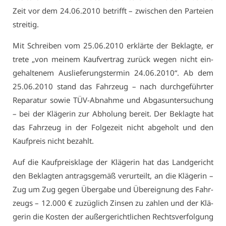
Zeit vor dem 24.06.2010 be­trifft – zwi­schen den Par­tei­en
strei­tig.
Mit Schrei­ben vom 25.06.2010 er­klär­te der Be­klag­te, er
tre­te „von mei­nem Kauf­ver­trag zu­rück we­gen nicht ein­
ge­hal­te­nem Aus­lie­fe­rungs­ter­min 24.06.2010“. Ab dem
25.06.2010 stand das Fahr­zeug – nach durch­ge­führ­ter
Re­pa­ra­tur so­wie TÜV-Ab­nah­me und Ab­gas­un­ter­su­chung
– bei der Klä­ge­rin zur Ab­ho­lung be­reit. Der Be­klag­te hat
das Fahr­zeug in der Fol­ge­zeit nicht ab­ge­holt und den
Kauf­preis nicht be­zahlt.
Auf die Kauf­preis­kla­ge der Klä­ge­rin hat das Land­ge­richt
den Be­klag­ten an­trags­ge­mäß ver­ur­teilt, an die Klä­ge­rin –
Zug um Zug ge­gen Über­ga­be und Über­eig­nung des Fahr­
zeugs – 12.000 € zu­züg­lich Zin­sen zu zah­len und der Klä­
ge­rin die Kos­ten der au­ßer­ge­richt­li­chen Rechts­ver­fol­gung