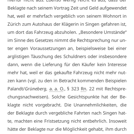
Be­klag­te nach sei­nem Vor­trag Zeit und Geld auf­ge­wen­det
hat, weil er mehr­fach ver­geb­lich von sei­nem Wohn­ort in
Zü­rich zum Au­to­haus der Klä­ge­rin in Sin­gen ge­fah­ren ist,
um dort das Fahr­zeug ab­zu­ho­len. „Be­son­de­re Um­stän­de“
im Sin­ne des Ge­set­zes nimmt die Recht­spre­chung nur un­
ter en­gen Vor­aus­set­zun­gen an, bei­spiels­wei­se bei ei­ner
arg­lis­ti­gen Täu­schung des Schuld­ners oder ins­be­son­de­re
dann, wenn die Lie­fe­rung für den Käu­fer kein In­ter­es­se
mehr hat, weil er das ge­kauf­te Fahr­zeug nicht mehr nut­
zen kann (vgl. zu den in Be­tracht kom­men­den Bei­spie­len
Pa­landt/
Grü­ne­berg,
a. a. O
., § 323
Rn
. 22 mit Recht­spre­
chungs­nach­wei­sen). Sol­che Ge­sichts­punk­te hat der Be­
klag­te nicht vor­ge­bracht. Die Un­an­nehm­lich­kei­ten, die
der Be­klag­te durch ver­geb­li­che Fahr­ten nach Sin­gen hat­
te, mach­ten ei­ne Frist­set­zung nicht ent­behr­lich. In­so­weit
hät­te der Be­klag­te nur die Mög­lich­keit ge­habt, ihm durch