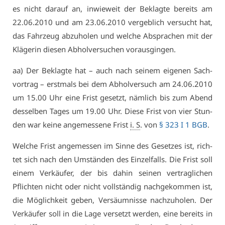
es nicht dar­auf an, in­wie­weit der Be­klag­te be­reits am
22.06.2010 und am 23.06.2010 ver­geb­lich ver­sucht hat,
das Fahr­zeug ab­zu­ho­len und wel­che Ab­spra­chen mit der
Klä­ge­rin die­sen Ab­hol­ver­su­chen vor­aus­gin­gen.
aa) Der Be­klag­te hat – auch nach sei­nem ei­ge­nen Sach­
vor­trag – erst­mals bei dem Ab­hol­ver­such am 24.06.2010
um 15.00 Uhr ei­ne Frist ge­setzt, näm­lich bis zum Abend
des­sel­ben Ta­ges um 19.00 Uhr. Die­se Frist von vier Stun­
den war kei­ne an­ge­mes­se­ne Frist
i. S
. von
§ 323 I 1 BGB
.
Wel­che Frist an­ge­mes­sen im Sin­ne des Ge­set­zes ist, rich­
tet sich nach den Um­stän­den des Ein­zel­falls. Die Frist soll
ei­nem Ver­käu­fer, der bis da­hin sei­nen ver­trag­li­chen
Pflich­ten nicht oder nicht voll­stän­dig nach­ge­kom­men ist,
die Mög­lich­keit ge­ben, Ver­säum­nis­se nach­zu­ho­len. Der
Ver­käu­fer soll in die La­ge ver­setzt wer­den, ei­ne be­reits in