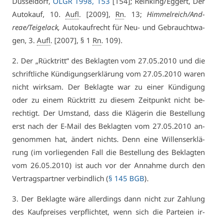
Düs­sel­dorf,
OLGR 1998, 153
[154]; Rein­king/Eg­gert, Der
Au­to­kauf, 10.
Aufl
. [2009],
Rn
. 13;
Him­mel­reich/An­d­
reae/Tei­ge­lack,
Au­tokauf­recht für Neu- und Ge­braucht­wa­
gen, 3.
Aufl
. [2007], § 1
Rn
. 109).
2. Der „Rück­tritt“ des Be­klag­ten vom 27.05.2010 und die
schrift­li­che Kün­di­gungs­er­klä­rung vom 27.05.2010 wa­ren
nicht wirk­sam. Der Be­klag­te war zu ei­ner Kün­di­gung
oder zu ei­nem Rück­tritt zu die­sem Zeit­punkt nicht be­
rech­tigt. Der Um­stand, dass die Klä­ge­rin die Be­stel­lung
erst nach der E-Mail des Be­klag­ten vom 27.05.2010 an­
ge­nom­men hat, än­dert nichts. Denn ei­ne Wil­lens­er­klä­
rung (im vor­lie­gen­den Fall die Be­stel­lung des Be­klag­ten
vom 26.05.2010) ist auch vor der An­nah­me durch den
Ver­trags­part­ner ver­bind­lich (
§ 145 BGB
).
3. Der Be­klag­te wä­re al­ler­dings dann nicht zur Zah­lung
des Kauf­prei­ses ver­pflich­tet, wenn sich die Par­tei­en ir­