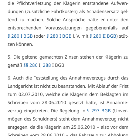
die Pflicht­ver­let­zung der Klä­ge­rin ent­stan­de­ne Auf­wen­
dun­gen (zu­sätz­li­che Fahrt­kos­ten) als Scha­dens­er­satz gel­
tend zu ma­chen. Sol­che An­sprü­che hät­te er un­ter den
ent­spre­chen­den Vor­aus­set­zun­gen ge­ge­be­nen­falls auf
§ 280 I BGB
(oder
§ 280 I BGB
i. V
. mit
§ 280 II BGB
) stüt­
zen kön­nen.
5. Die gel­tend ge­mach­ten Zin­sen ste­hen der Klä­ge­rin zu
ge­mäß
§§ 286
I,
288
I BGB.
6. Auch die Fest­stel­lung des An­nah­me­ver­zugs durch das
Land­ge­richt ist nicht zu be­an­stan­den. Mit Ab­lauf der Frist
zum 02.07.2010, wel­che die Klä­ge­rin dem Be­klag­ten im
Schrei­ben vom 28.06.2010 ge­setzt hat­te, ist An­nah­me­
ver­zug ein­ge­tre­ten. Die Re­ge­lung in
§ 297 BGB
(Un­ver­
mö­gen des Schuld­ners) steht dem An­nah­me­ver­zug nicht
ent­ge­gen, da die Klä­ge­rin am 25.06.2010 – al­so vor dem
Schrei­ben vom 28.06.2010 – das Fahr­zeug zur Ab­ho­lung