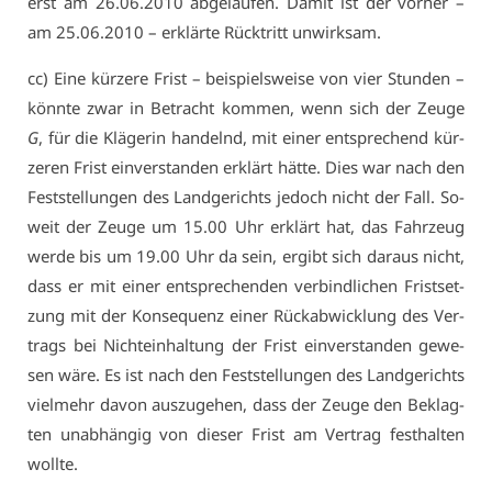
erst am 26.06.2010 ab­ge­lau­fen. Da­mit ist der vor­her –
am 25.06.2010 – er­klär­te Rück­tritt un­wirk­sam.
cc) Ei­ne kür­ze­re Frist – bei­spiels­wei­se von vier Stun­den –
könn­te zwar in Be­tracht kom­men, wenn sich der Zeu­ge
G
, für die Klä­ge­rin han­delnd, mit ei­ner ent­spre­chend kür­
ze­ren Frist ein­ver­stan­den er­klärt hät­te. Dies war nach den
Fest­stel­lun­gen des Land­ge­richts je­doch nicht der Fall. So­
weit der Zeu­ge um 15.00 Uhr er­klärt hat, das Fahr­zeug
wer­de bis um 19.00 Uhr da sein, er­gibt sich dar­aus nicht,
dass er mit ei­ner ent­spre­chen­den ver­bind­li­chen Frist­set­
zung mit der Kon­se­quenz ei­ner Rück­ab­wick­lung des Ver­
trags bei Nicht­ein­hal­tung der Frist ein­ver­stan­den ge­we­
sen wä­re. Es ist nach den Fest­stel­lun­gen des Land­ge­richts
viel­mehr da­von aus­zu­ge­hen, dass der Zeu­ge den Be­klag­
ten un­ab­hän­gig von die­ser Frist am Ver­trag fest­hal­ten
woll­te.