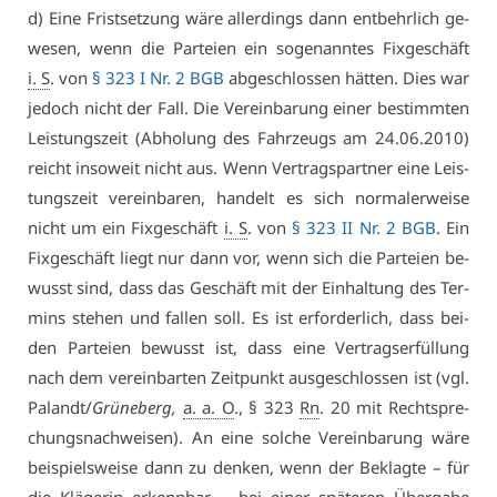
d) Ei­ne Frist­set­zung wä­re al­ler­dings dann ent­behr­lich ge­
we­sen, wenn die Par­tei­en ein so­ge­nann­tes Fix­ge­schäft
i. S
. von
§ 323 I Nr. 2 BGB
ab­ge­schlos­sen hät­ten. Dies war
je­doch nicht der Fall. Die Ver­ein­ba­rung ei­ner be­stimm­ten
Leis­tungs­zeit (Ab­ho­lung des Fahr­zeugs am 24.06.2010)
reicht in­so­weit nicht aus. Wenn Ver­trags­part­ner ei­ne Leis­
tungs­zeit ver­ein­ba­ren, han­delt es sich nor­ma­ler­wei­se
nicht um ein Fix­ge­schäft
i. S
. von
§ 323 II Nr. 2 BGB
. Ein
Fix­ge­schäft liegt nur dann vor, wenn sich die Par­tei­en be­
wusst sind, dass das Ge­schäft mit der Ein­hal­tung des Ter­
mins ste­hen und fal­len soll. Es ist er­for­der­lich, dass bei­
den Par­tei­en be­wusst ist, dass ei­ne Ver­trags­er­fül­lung
nach dem ver­ein­bar­ten Zeit­punkt aus­ge­schlos­sen ist (vgl.
Pa­landt/
Grü­ne­berg,
a. a. O
., § 323
Rn
. 20 mit Recht­spre­
chungs­nach­wei­sen). An ei­ne sol­che Ver­ein­ba­rung wä­re
bei­spiels­wei­se dann zu den­ken, wenn der Be­klag­te – für