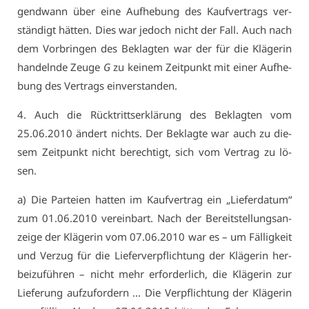
gend­wann über ei­ne Auf­he­bung des Kauf­ver­trags ver­
stän­digt hät­ten. Dies war je­doch nicht der Fall. Auch nach
dem Vor­brin­gen des Be­klag­ten war der für die Klä­ge­rin
han­deln­de Zeu­ge
G
zu kei­nem Zeit­punkt mit ei­ner Auf­he­
bung des Ver­trags ein­ver­stan­den.
4. Auch die Rück­tritts­er­klä­rung des Be­klag­ten vom
25.06.2010 än­dert nichts. Der Be­klag­te war auch zu die­
sem Zeit­punkt nicht be­rech­tigt, sich vom Ver­trag zu lö­
sen.
a) Die Par­tei­en hat­ten im Kauf­ver­trag ein „Lie­fer­da­tum“
zum 01.06.2010 ver­ein­bart. Nach der Be­reit­stel­lungs­an­
zei­ge der Klä­ge­rin vom 07.06.2010 war es – um Fäl­lig­keit
und Ver­zug für die Lie­fer­ver­pflich­tung der Klä­ge­rin her­
bei­zu­füh­ren – nicht mehr er­for­der­lich, die Klä­ge­rin zur
Lie­fe­rung auf­zu­for­dern … Die Ver­pflich­tung der Klä­ge­rin