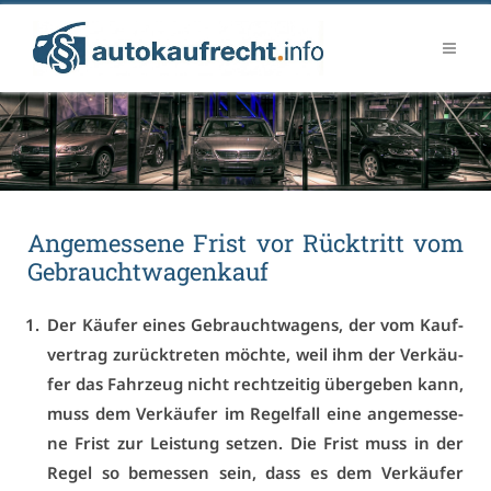
An­ge­mes­se­ne Frist vor Rück­tritt vom
Ge­braucht­wa­gen­kauf
Der Käu­fer ei­nes Ge­braucht­wa­gens, der vom Kauf­
ver­trag zu­rück­tre­ten möch­te, weil ihm der Ver­käu­
fer das Fahr­zeug nicht recht­zei­tig über­ge­ben kann,
muss dem Ver­käu­fer im Re­gel­fall ei­ne an­ge­mes­se­
ne Frist zur Leis­tung set­zen. Die Frist muss in der
Re­gel so be­mes­sen sein, dass es dem Ver­käu­fer