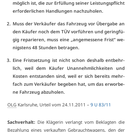
mög­lich ist, die zur Er­fül­lung sei­ner Leis­tungs­pflicht
er­for­der­li­chen Hand­lun­gen nach­zu­ho­len.
Muss der Ver­käu­fer das Fahr­zeug vor Über­ga­be an
den Käu­fer noch dem TÜV vor­füh­ren und ge­ring­fü­
gig re­pa­rie­ren, muss ei­ne „an­ge­mes­se­ne Frist“ we­
nigs­tens 48 Stun­den be­tra­gen.
Ei­ne Frist­set­zung ist nicht schon des­halb ent­behr­
lich, weil dem Käu­fer Un­an­nehm­lich­kei­ten und
Kos­ten ent­stan­den sind, weil er sich be­reits mehr­
fach zum Ver­käu­fer be­ge­ben hat, um das er­wor­be­
ne Fahr­zeug ab­zu­ho­len.
OLG
Karls­ru­he, Ur­teil vom 24.11.2011 –
9 U 83/11
Sach­ver­halt:
Die Klä­ge­rin ver­langt vom Be­klag­ten die
Be­zah­lung ei­nes ver­kauf­ten Ge­braucht­wa­gens, den der