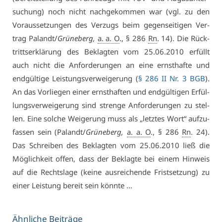
su­chung) noch nicht nach­ge­kom­men war (vgl. zu den
Vor­aus­set­zun­gen des Ver­zugs beim ge­gen­sei­ti­gen Ver­
trag Pa­landt/
Grü­ne­berg,
a. a. O
., § 286
Rn
. 14). Die Rück­
tritts­er­klä­rung des Be­klag­ten vom 25.06.2010 er­füllt
auch nicht die An­for­de­run­gen an ei­ne ernst­haf­te und
end­gül­ti­ge Leis­tungs­ver­wei­ge­rung (
§ 286 II Nr. 3 BGB
).
An das Vor­lie­gen ei­ner ernst­haf­ten und end­gül­ti­gen Er­fül­
lungs­ver­wei­ge­rung sind stren­ge An­for­de­run­gen zu stel­
len. Ei­ne sol­che Wei­ge­rung muss als „letz­tes Wort“ auf­zu­
fas­sen sein (Pa­landt/
Grü­ne­berg,
a. a. O
., § 286
Rn
. 24).
Das Schrei­ben des Be­klag­ten vom 25.06.2010 ließ die
Mög­lich­keit of­fen, dass der Be­klag­te bei ei­nem Hin­weis
auf die Rechts­la­ge (kei­ne aus­rei­chen­de Frist­set­zung) zu
ei­ner Leis­tung be­reit sein könn­te …
Ähn­li­che Bei­trä­ge