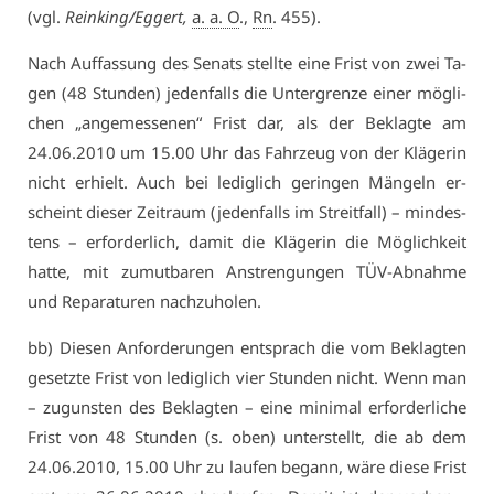
(vgl.
Rein­king/Eg­gert,
a. a. O
.,
Rn
. 455).
Nach Auf­fas­sung des Se­nats stell­te ei­ne Frist von zwei Ta­
gen (48 Stun­den) je­den­falls die Un­ter­gren­ze ei­ner mög­li­
chen „an­ge­mes­se­nen“ Frist dar, als der Be­klag­te am
24.06.2010 um 15.00 Uhr das Fahr­zeug von der Klä­ge­rin
nicht er­hielt. Auch bei le­dig­lich ge­rin­gen Män­geln er­
scheint die­ser Zeit­raum (je­den­falls im Streit­fall) – min­des­
tens – er­for­der­lich, da­mit die Klä­ge­rin die Mög­lich­keit
hat­te, mit zu­mut­ba­ren An­stren­gun­gen TÜV-Ab­nah­me
und Re­pa­ra­tu­ren nach­zu­ho­len.
bb) Die­sen An­for­de­run­gen ent­sprach die vom Be­klag­ten
ge­setz­te Frist von le­dig­lich vier Stun­den nicht. Wenn man
– zu­guns­ten des Be­klag­ten – ei­ne mi­ni­mal er­for­der­li­che
Frist von 48 Stun­den (s. oben) un­ter­stellt, die ab dem
24.06.2010, 15.00 Uhr zu lau­fen be­gann, wä­re die­se Frist