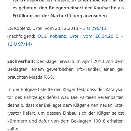
es ge­bo­ten, den Be­le­gen­heits­ort der Kauf­sa­che als
Er­fül­lungs­ort der Nach­er­fül­lung an­zu­se­hen.
LG Ko­blenz, Ur­teil vom 20.12.2013 –
3 O 296/13
(nach­fol­gend:
OLG
Ko­blenz, Ur­teil vom 20.04.2015 –
12 U 97/14
)
Sach­ver­halt:
Der Klä­ger er­warb im April 2013 von dem
Be­klag­ten, ei­nem ge­werb­li­chen Kfz-Händ­ler, ei­nen ge­
brauch­ten Maz­da RX-8.
In der Fol­ge­zeit stell­te der Klä­ger fest, dass der Ka­ta­ly­sa­
tor des Fahr­zeugs de­fekt war. Die Par­tei­en ver­ein­bar­ten
des­halb, dass der Be­klag­te dem Klä­ger ei­nen neu­en Ka­ta­
ly­sa­tor lie­fert, um des­sen Ein­bau sich der Klä­ger selbst
küm­mern und da­für von dem Be­klag­ten 100 € er­hal­ten
soll­te.