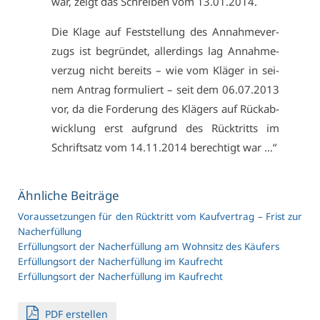
war, zeigt das Schrei­ben vom 13.01.2014.
Die Kla­ge auf Fest­stel­lung des An­nah­me­ver­
zugs ist be­grün­det, al­ler­dings lag An­nah­me­
ver­zug nicht be­reits – wie vom Klä­ger in sei­
nem An­trag for­mu­liert – seit dem 06.07.2013
vor, da die For­de­rung des Klä­gers auf Rück­ab­
wick­lung erst auf­grund des Rück­tritts im
Schrift­satz vom 14.11.2014 be­rech­tigt war …“
Ähn­li­che Bei­trä­ge
Vor­aus­set­zun­gen für den Rück­tritt vom Kauf­ver­trag – Frist zur
Nach­er­fül­lung
Er­fül­lungs­ort der Nach­er­fül­lung am Wohn­sitz des Käu­fers
Er­fül­lungs­ort der Nach­er­fül­lung im Kauf­recht
Er­fül­lungs­ort der Nach­er­fül­lung im Kauf­recht
PDF er­stel­len