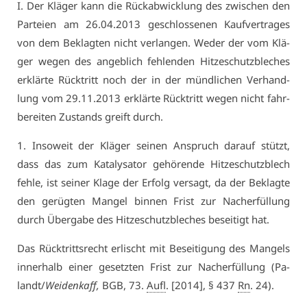
I. Der Klä­ger kann die Rück­ab­wick­lung des zwi­schen den
Par­tei­en am 26.04.2013 ge­schlos­se­nen Kauf­ver­tra­ges
von dem Be­klag­ten nicht ver­lan­gen. We­der der vom Klä­
ger we­gen des an­geb­lich feh­len­den Hit­ze­schutz­ble­ches
er­klär­te Rück­tritt noch der in der münd­li­chen Ver­hand­
lung vom 29.11.2013 er­klär­te Rück­tritt we­gen nicht fahr­
be­rei­ten Zu­stands greift durch.
1. In­so­weit der Klä­ger sei­nen An­spruch dar­auf stützt,
dass das zum Ka­ta­ly­sa­tor ge­hö­ren­de Hit­ze­schutz­blech
feh­le, ist sei­ner Kla­ge der Er­folg ver­sagt, da der Be­klag­te
den ge­rüg­ten Man­gel bin­nen Frist zur Nach­er­fül­lung
durch Über­ga­be des Hit­ze­schutz­ble­ches be­sei­tigt hat.
Das Rück­tritts­recht er­lischt mit Be­sei­ti­gung des Man­gels
in­ner­halb ei­ner ge­setz­ten Frist zur Nach­er­fül­lung (Pa­
landt/
Wei­den­kaff,
BGB, 73.
Aufl
. [2014], § 437
Rn
. 24).