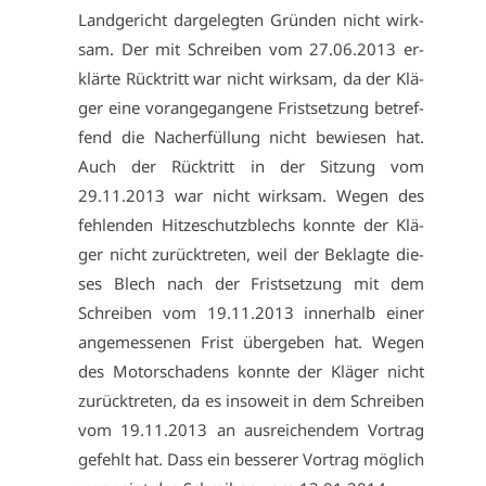
Land­ge­richt dar­ge­leg­ten Grün­den nicht wirk­
sam. Der mit Schrei­ben vom 27.06.2013 er­
klär­te Rück­tritt war nicht wirk­sam, da der Klä­
ger ei­ne vor­an­ge­gan­ge­ne Frist­set­zung be­tref­
fend die Nach­er­fül­lung nicht be­wie­sen hat.
Auch der Rück­tritt in der Sit­zung vom
29.11.2013 war nicht wirk­sam. We­gen des
feh­len­den Hit­ze­schutz­blechs konn­te der Klä­
ger nicht zu­rück­tre­ten, weil der Be­klag­te die­
ses Blech nach der Frist­set­zung mit dem
Schrei­ben vom 19.11.2013 in­ner­halb ei­ner
an­ge­mes­se­nen Frist über­ge­ben hat. We­gen
des Mo­tor­scha­dens konn­te der Klä­ger nicht
zu­rück­tre­ten, da es in­so­weit in dem Schrei­ben
vom 19.11.2013 an aus­rei­chen­dem Vor­trag
ge­fehlt hat. Dass ein bes­se­rer Vor­trag mög­lich