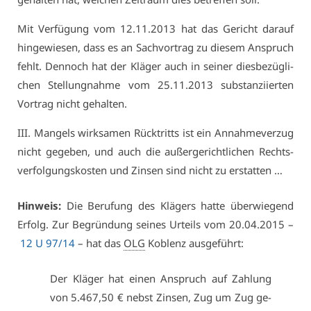
Mit Ver­fü­gung vom 12.11.2013 hat das Ge­richt dar­auf
hin­ge­wie­sen, dass es an Sach­vor­trag zu die­sem An­spruch
fehlt. Den­noch hat der Klä­ger auch in sei­ner dies­be­züg­li­
chen Stel­lung­nah­me vom 25.11.2013 sub­stan­zi­ier­ten
Vor­trag nicht ge­hal­ten.
III. Man­gels wirk­sa­men Rück­tritts ist ein An­nah­me­ver­zug
nicht ge­ge­ben, und auch die au­ßer­ge­richt­li­chen Rechts­
ver­fol­gungs­kos­ten und Zin­sen sind nicht zu er­stat­ten …
Hin­weis:
Die Be­ru­fung des Klä­gers hat­te über­wie­gend
Er­folg. Zur Be­grün­dung sei­nes Ur­teils vom 20.04.2015 –
12 U 97/14
– hat das
OLG
Ko­blenz aus­ge­führt:
Der Klä­ger hat ei­nen An­spruch auf Zah­lung
von 5.467,50 € nebst Zin­sen, Zug um Zug ge­