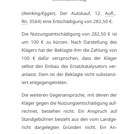
(
Rein­king/Eg­gert,
Der Au­to­kauf, 12.
Aufl
.,
Rn
. 3564) ei­ne Ent­schä­di­gung von 282,50 €.
Die Nut­zungs­ent­schä­di­gung von 282,50 € ist
um 100 € zu kür­zen. Nach Dar­stel­lung des
Klä­gers hat der Be­klag­te ihm die Zah­lung von
100 € da­für ver­spro­chen, dass der Klä­ger
selbst den Ein­bau des Er­satz­ka­ta­ly­sa­tors ver­
an­lasst. Dem ist der Be­klag­te nicht sub­stan­zi­
iert ent­ge­gen­ge­tre­ten.
Die wei­te­ren Ge­gen­an­sprü­che, mit de­nen der
Klä­ger ge­gen die Nut­zungs­ent­schä­di­gung auf­
rech­net, be­ste­hen nicht. Ein An­spruch auf
Stand­ge­büh­ren be­steht aus den vom Land­ge­
richt dar­ge­leg­ten Grün­den nicht. Ein An­