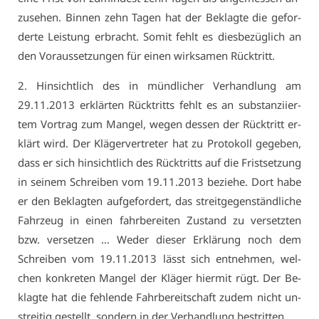
zu­se­hen. Bin­nen zehn Ta­gen hat der Be­klag­te die ge­for­
der­te Leis­tung er­bracht. So­mit fehlt es dies­be­züg­lich an
den Vor­aus­set­zun­gen für ei­nen wirk­sa­men Rück­tritt.
2. Hin­sicht­lich des in münd­li­cher Ver­hand­lung am
29.11.2013 er­klär­ten Rück­tritts fehlt es an sub­stan­zi­ier­
tem Vor­trag zum Man­gel, we­gen des­sen der Rück­tritt er­
klärt wird. Der Klä­ger­ver­tre­ter hat zu Pro­to­koll ge­ge­ben,
dass er sich hin­sicht­lich des Rück­tritts auf die Frist­set­zung
in sei­nem Schrei­ben vom 19.11.2013 be­zie­he. Dort ha­be
er den Be­klag­ten auf­ge­for­dert, das streit­ge­gen­ständ­li­che
Fahr­zeug in ei­nen fahr­be­rei­ten Zu­stand zu ver­setz­ten
bzw. ver­set­zen … We­der die­ser Er­klä­rung noch dem
Schrei­ben vom 19.11.2013 lässt sich ent­neh­men, wel­
chen kon­kre­ten Man­gel der Klä­ger hier­mit rügt. Der Be­
klag­te hat die feh­len­de Fahr­be­reit­schaft zu­dem nicht un­
strei­tig ge­stellt, son­dern in der Ver­hand­lung be­strit­ten.