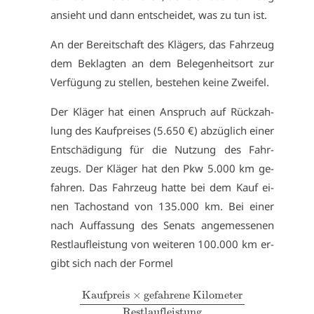
an­sieht und dann ent­schei­det, was zu tun ist.
An der Be­reit­schaft des Klä­gers, das Fahr­zeug
dem Be­klag­ten an dem Be­le­gen­heits­ort zur
Ver­fü­gung zu stel­len, be­ste­hen kei­ne Zwei­fel.
Der Klä­ger hat ei­nen An­spruch auf Rück­zah­
lung des Kauf­prei­ses (5.650 €) ab­züg­lich ei­ner
Ent­schä­di­gung für die Nut­zung des Fahr­
zeugs. Der Klä­ger hat den Pkw 5.000 km ge­
fah­ren. Das Fahr­zeug hat­te bei dem Kauf ei­
nen Ta­chostand von 135.000 km. Bei ei­ner
nach Auf­fas­sung des Se­nats an­ge­mes­se­nen
Rest­lauf­leis­tung von wei­te­ren 100.000 km er­
gibt sich nach der For­mel
Kauf­preis
×
ge­fah­re­ne Ki­lo­me­ter
Rest­lauf­leis­tung