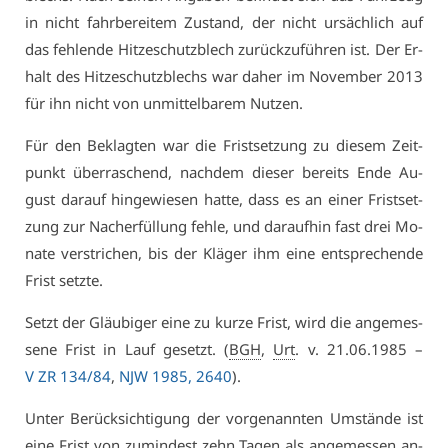
in nicht fahr­be­rei­tem Zu­stand, der nicht ur­säch­lich auf
das feh­len­de Hit­ze­schutz­blech zu­rück­zu­füh­ren ist. Der Er­
halt des Hit­ze­schutz­blechs war da­her im No­vem­ber 2013
für ihn nicht von un­mit­tel­ba­rem Nut­zen.
Für den Be­klag­ten war die Frist­set­zung zu die­sem Zeit­
punkt über­ra­schend, nach­dem die­ser be­reits En­de Au­
gust dar­auf hin­ge­wie­sen hat­te, dass es an ei­ner Frist­set­
zung zur Nach­er­fül­lung feh­le, und dar­auf­hin fast drei Mo­
na­te ver­stri­chen, bis der Klä­ger ihm ei­ne ent­spre­chen­de
Frist setz­te.
Setzt der Gläu­bi­ger ei­ne zu kur­ze Frist, wird die an­ge­mes­
se­ne Frist in Lauf ge­setzt. (
BGH
,
Urt
. v. 21.06.1985 –
V ZR 134/84
,
NJW 1985, 2640
).
Un­ter Be­rück­sich­ti­gung der vor­ge­nann­ten Um­stän­de ist
ei­ne Frist von zu­min­dest zehn Ta­gen als an­ge­mes­sen an­