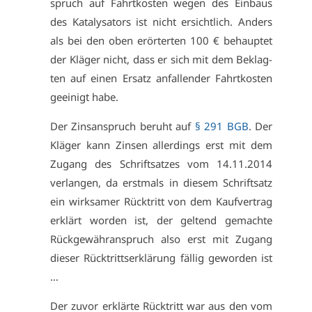
spruch auf Fahrt­kos­ten we­gen des Ein­baus
des Ka­ta­ly­sa­tors ist nicht er­sicht­lich. An­ders
als bei den oben er­ör­ter­ten 100 € be­haup­tet
der Klä­ger nicht, dass er sich mit dem Be­klag­
ten auf ei­nen Er­satz an­fal­len­der Fahrt­kos­ten
ge­ei­nigt ha­be.
Der Zins­an­spruch be­ruht auf
§ 291 BGB
. Der
Klä­ger kann Zin­sen al­ler­dings erst mit dem
Zu­gang des Schrift­sat­zes vom 14.11.2014
ver­lan­gen, da erst­mals in die­sem Schrift­satz
ein wirk­sa­mer Rück­tritt von dem Kauf­ver­trag
er­klärt wor­den ist, der gel­tend ge­mach­te
Rück­ge­währan­spruch al­so erst mit Zu­gang
die­ser Rück­tritts­er­klä­rung fäl­lig ge­wor­den ist
…
Der zu­vor er­klär­te Rück­tritt war aus den vom