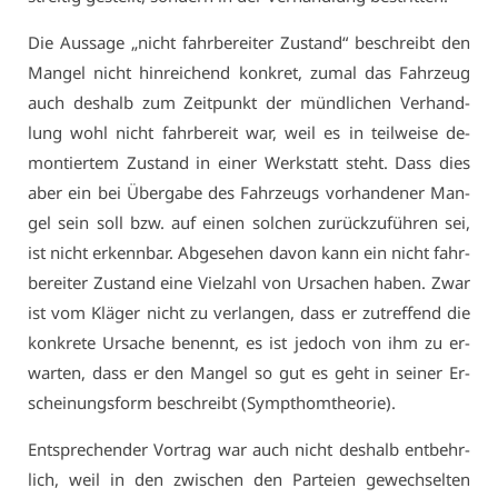
Die Aus­sa­ge „nicht fahr­be­rei­ter Zu­stand“ be­schreibt den
Man­gel nicht hin­rei­chend kon­kret, zu­mal das Fahr­zeug
auch des­halb zum Zeit­punkt der münd­li­chen Ver­hand­
lung wohl nicht fahr­be­reit war, weil es in teil­wei­se de­
mon­tier­tem Zu­stand in ei­ner Werk­statt steht. Dass dies
aber ein bei Über­ga­be des Fahr­zeugs vor­han­de­ner Man­
gel sein soll bzw. auf ei­nen sol­chen zu­rück­zu­füh­ren sei,
ist nicht er­kenn­bar. Ab­ge­se­hen da­von kann ein nicht fahr­
be­rei­ter Zu­stand ei­ne Viel­zahl von Ur­sa­chen ha­ben. Zwar
ist vom Klä­ger nicht zu ver­lan­gen, dass er zu­tref­fend die
kon­kre­te Ur­sa­che be­nennt, es ist je­doch von ihm zu er­
war­ten, dass er den Man­gel so gut es geht in sei­ner Er­
schei­nungs­form be­schreibt (Sym­pthom­theo­rie).
Ent­spre­chen­der Vor­trag war auch nicht des­halb ent­behr­
lich, weil in den zwi­schen den Par­tei­en ge­wech­sel­ten