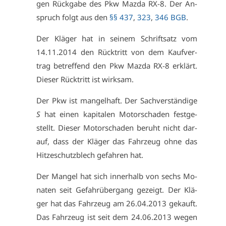
gen Rück­ga­be des Pkw Maz­da RX-8. Der An­
spruch folgt aus den
§§ 437
,
323
,
346 BGB
.
Der Klä­ger hat in sei­nem Schrift­satz vom
14.11.2014 den Rück­tritt von dem Kauf­ver­
trag be­tref­fend den Pkw Maz­da RX-8 er­klärt.
Die­ser Rück­tritt ist wirk­sam.
Der Pkw ist man­gel­haft. Der Sach­ver­stän­di­ge
S
hat ei­nen ka­pi­ta­len Mo­tor­scha­den fest­ge­
stellt. Die­ser Mo­tor­scha­den be­ruht nicht dar­
auf, dass der Klä­ger das Fahr­zeug oh­ne das
Hit­ze­schutz­blech ge­fah­ren hat.
Der Man­gel hat sich in­ner­halb von sechs Mo­
na­ten seit Ge­fahr­über­gang ge­zeigt. Der Klä­
ger hat das Fahr­zeug am 26.04.2013 ge­kauft.
Das Fahr­zeug ist seit dem 24.06.2013 we­gen