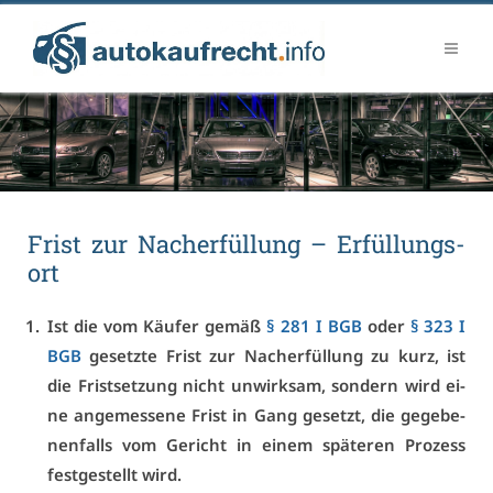
Frist zur Nach­er­fül­lung – Er­fül­lungs­
ort
Ist die vom Käu­fer ge­mäß
§ 281 I BGB
oder
§ 323 I
BGB
ge­setz­te Frist zur Nach­er­fül­lung zu kurz, ist
die Frist­set­zung nicht un­wirk­sam, son­dern wird ei­
ne an­ge­mes­se­ne Frist in Gang ge­setzt, die ge­ge­be­
nen­falls vom Ge­richt in ei­nem spä­te­ren Pro­zess
fest­ge­stellt wird.