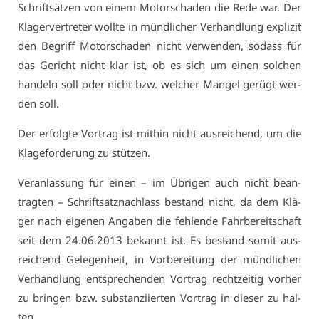
Schrift­sät­zen von ei­nem Mo­tor­scha­den die Re­de war. Der
Klä­ger­ver­tre­ter woll­te in münd­li­cher Ver­hand­lung ex­pli­zit
den Be­griff Mo­tor­scha­den nicht ver­wen­den, so­dass für
das Ge­richt nicht klar ist, ob es sich um ei­nen sol­chen
han­deln soll oder nicht bzw. wel­cher Man­gel ge­rügt wer­
den soll.
Der er­folg­te Vor­trag ist mit­hin nicht aus­rei­chend, um die
Kla­ge­for­de­rung zu stüt­zen.
Ver­an­las­sung für ei­nen – im Üb­ri­gen auch nicht be­an­
trag­ten – Schrift­satz­nach­lass be­stand nicht, da dem Klä­
ger nach ei­ge­nen An­ga­ben die feh­len­de Fahr­be­reit­schaft
seit dem 24.06.2013 be­kannt ist. Es be­stand so­mit aus­
rei­chend Ge­le­gen­heit, in Vor­be­rei­tung der münd­li­chen
Ver­hand­lung ent­spre­chen­den Vor­trag recht­zei­tig vor­her
zu brin­gen bzw. sub­stan­zi­ier­ten Vor­trag in die­ser zu hal­
ten.