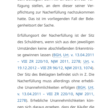
fü­gung stel­len, an dem die­ser sei­ner Ver­
pflich­tung zur Nach­er­fül­lung nach­zu­kom­men
hat­te. Das ist im vor­lie­gen­den Fall der Be­le­
gen­heits­ort der Sa­che.
Er­fül­lungs­ort der Nach­er­fül­lung ist der Sitz
des Schuld­ners, wenn sich aus den je­wei­li­gen
Um­stän­den kei­ne ab­schlie­ßen­den Er­kennt­nis­
se ge­win­nen las­sen (
BGH
,
Urt
. v. 13.04.2011
– VI­II ZR 220/10
,
NJW 2011, 2278
;
Urt
. v.
19.12.2012 – VI­II ZR 96/12
,
NJW 2013, 1074
).
Der Sitz des Be­klag­ten be­fin­det sich in Z. Die
Nach­er­fül­lung muss al­ler­dings oh­ne er­heb­li­
che Un­an­nehm­lich­kei­ten er­fol­gen (
BGH
,
Urt
.
v. 13.04.2011 – VI­II ZR 220/10
,
NJW 2011,
2278
). Er­heb­li­che Un­an­nehm­lich­kei­ten kön­
nen sich dar­aus er­ge­ben, dass der Käu­fer die