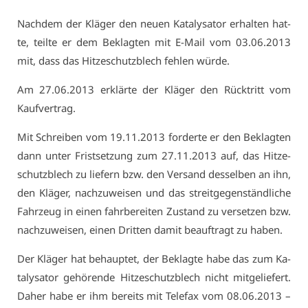
Nach­dem der Klä­ger den neu­en Ka­ta­ly­sa­tor er­hal­ten hat­
te, teil­te er dem Be­klag­ten mit E-Mail vom 03.06.2013
mit, dass das Hit­ze­schutz­blech feh­len wür­de.
Am 27.06.2013 er­klär­te der Klä­ger den Rück­tritt vom
Kauf­ver­trag.
Mit Schrei­ben vom 19.11.2013 for­der­te er den Be­klag­ten
dann un­ter Frist­set­zung zum 27.11.2013 auf, das Hit­ze­
schutz­blech zu lie­fern bzw. den Ver­sand des­sel­ben an ihn,
den Klä­ger, nach­zu­wei­sen und das streit­ge­gen­ständ­li­che
Fahr­zeug in ei­nen fahr­be­rei­ten Zu­stand zu ver­set­zen bzw.
nach­zu­wei­sen, ei­nen Drit­ten da­mit be­auf­tragt zu ha­ben.
Der Klä­ger hat be­haup­tet, der Be­klag­te ha­be das zum Ka­
ta­ly­sa­tor ge­hö­ren­de Hit­ze­schutz­blech nicht mit­ge­lie­fert.
Da­her ha­be er ihm be­reits mit Te­le­fax vom 08.06.2013 –