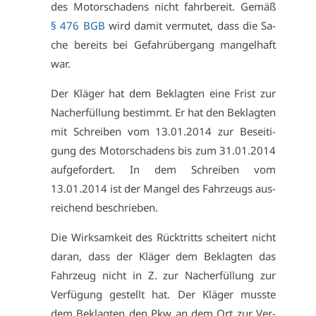
des Mo­tor­scha­dens nicht fahr­be­reit. Ge­mäß
§ 476 BGB
wird da­mit ver­mu­tet, dass die Sa­
che be­reits bei Ge­fahr­über­gang man­gel­haft
war.
Der Klä­ger hat dem Be­klag­ten ei­ne Frist zur
Nach­er­fül­lung be­stimmt. Er hat den Be­klag­ten
mit Schrei­ben vom 13.01.2014 zur Be­sei­ti­
gung des Mo­tor­scha­dens bis zum 31.01.2014
auf­ge­for­dert. In dem Schrei­ben vom
13.01.2014 ist der Man­gel des Fahr­zeugs aus­
rei­chend be­schrie­ben.
Die Wirk­sam­keit des Rück­tritts schei­tert nicht
dar­an, dass der Klä­ger dem Be­klag­ten das
Fahr­zeug nicht in Z. zur Nach­er­fül­lung zur
Ver­fü­gung ge­stellt hat. Der Klä­ger muss­te
dem Be­klag­ten den Pkw an dem Ort zur Ver­