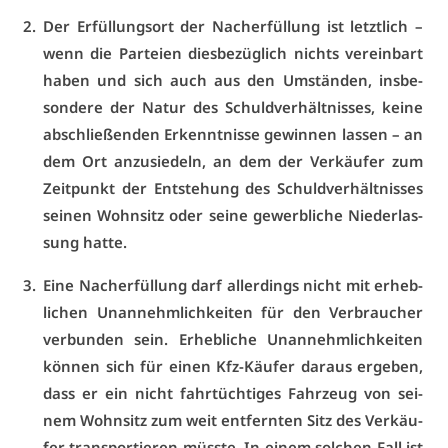
Der Er­fül­lungs­ort der Nach­er­fül­lung ist letzt­lich –
wenn die Par­tei­en dies­be­züg­lich nichts ver­ein­bart
ha­ben und sich auch aus den Um­stän­den, ins­be­
son­de­re der Na­tur des Schuld­ver­hält­nis­ses, kei­ne
ab­schlie­ßen­den Er­kennt­nis­se ge­win­nen las­sen – an
dem Ort an­zu­sie­deln, an dem der Ver­käu­fer zum
Zeit­punkt der Ent­ste­hung des Schuld­ver­hält­nis­ses
sei­nen Wohn­sitz oder sei­ne ge­werb­li­che Nie­der­las­
sung hat­te.
Ei­ne Nach­er­fül­lung darf al­ler­dings nicht mit er­heb­
li­chen Un­an­nehm­lich­kei­ten für den Ver­brau­cher
ver­bun­den sein. Er­heb­li­che Un­an­nehm­lich­kei­ten
kön­nen sich für ei­nen Kfz-Käu­fer dar­aus er­ge­ben,
dass er ein nicht fahr­tüch­ti­ges Fahr­zeug von sei­
nem Wohn­sitz zum weit ent­fern­ten Sitz des Ver­käu­
fer trans­por­tie­ren müss­te. In ei­nem sol­chen Fall ist