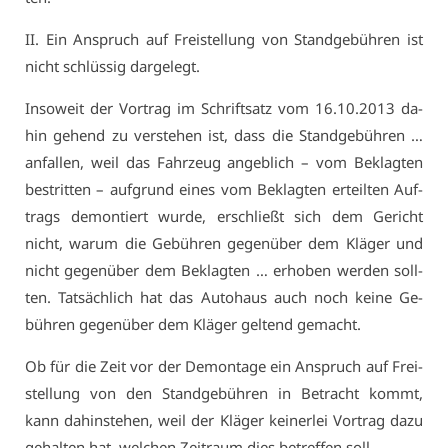
II. Ein An­spruch auf Frei­stel­lung von Stand­ge­büh­ren ist
nicht schlüs­sig dar­ge­legt.
In­so­weit der Vor­trag im Schrift­satz vom 16.10.2013 da­
hin ge­hend zu ver­ste­hen ist, dass die Stand­ge­büh­ren …
an­fal­len, weil das Fahr­zeug an­geb­lich – vom Be­klag­ten
be­strit­ten – auf­grund ei­nes vom Be­klag­ten er­teil­ten Auf­
trags de­mon­tiert wur­de, er­schließt sich dem Ge­richt
nicht, war­um die Ge­büh­ren ge­gen­über dem Klä­ger und
nicht ge­gen­über dem Be­klag­ten … er­ho­ben wer­den soll­
ten. Tat­säch­lich hat das Au­to­haus auch noch kei­ne Ge­
büh­ren ge­gen­über dem Klä­ger gel­tend ge­macht.
Ob für die Zeit vor der De­mon­ta­ge ein An­spruch auf Frei­
stel­lung von den Stand­ge­büh­ren in Be­tracht kommt,
kann da­hin­ste­hen, weil der Klä­ger kei­ner­lei Vor­trag da­zu
ge­hal­ten hat, wel­chen Zeit­raum dies be­tref­fen soll.