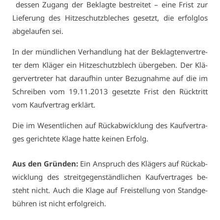
des­sen Zu­gang der Be­klag­te be­strei­tet – ei­ne Frist zur
Lie­fe­rung des Hit­ze­schutz­ble­ches ge­setzt, die er­folg­los
ab­ge­lau­fen sei.
In der münd­li­chen Ver­hand­lung hat der Be­klag­ten­ver­tre­
ter dem Klä­ger ein Hit­ze­schutz­blech über­ge­ben. Der Klä­
ger­ver­tre­ter hat dar­auf­hin un­ter Be­zug­nah­me auf die im
Schrei­ben vom 19.11.2013 ge­setz­te Frist den Rück­tritt
vom Kauf­ver­trag er­klärt.
Die im We­sent­li­chen auf Rück­ab­wick­lung des Kauf­ver­tra­
ges ge­rich­te­te Kla­ge hat­te kei­nen Er­folg.
Aus den Grün­den:
Ein An­spruch des Klä­gers auf Rück­ab­
wick­lung des streit­ge­gen­ständ­li­chen Kauf­ver­tra­ges be­
steht nicht. Auch die Kla­ge auf Frei­stel­lung von Stand­ge­
büh­ren ist nicht er­folg­reich.