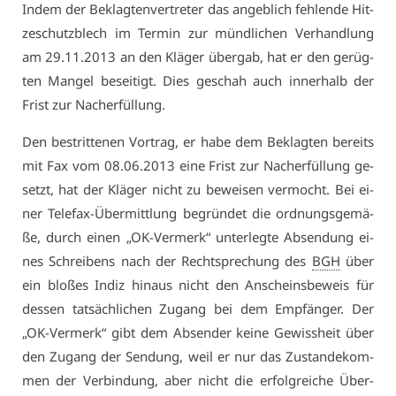
In­dem der Be­klag­ten­ver­tre­ter das an­geb­lich feh­len­de Hit­
ze­schutz­blech im Ter­min zur münd­li­chen Ver­hand­lung
am 29.11.2013 an den Klä­ger über­gab, hat er den ge­rüg­
ten Man­gel be­sei­tigt. Dies ge­schah auch in­ner­halb der
Frist zur Nach­er­fül­lung.
Den be­strit­te­nen Vor­trag, er ha­be dem Be­klag­ten be­reits
mit Fax vom 08.06.2013 ei­ne Frist zur Nach­er­fül­lung ge­
setzt, hat der Klä­ger nicht zu be­wei­sen ver­mocht. Bei ei­
ner Te­le­fax-Über­mitt­lung be­grün­det die ord­nungs­ge­mä­
ße, durch ei­nen „OK-Ver­merk“ un­ter­leg­te Ab­sen­dung ei­
nes Schrei­bens nach der Recht­spre­chung des
BGH
über
ein blo­ßes In­diz hin­aus nicht den An­scheins­be­weis für
des­sen tat­säch­li­chen Zu­gang bei dem Emp­fän­ger. Der
„OK-Ver­merk“ gibt dem Ab­sen­der kei­ne Ge­wiss­heit über
den Zu­gang der Sen­dung, weil er nur das Zu­stan­de­kom­
men der Ver­bin­dung, aber nicht die er­folg­rei­che Über­