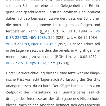
soll dem Schuld­ner ei­ne letz­te Ge­le­gen­heit zur Er­brin­
gung der ge­schul­de­ten Leis­tung er­öff­nen und braucht
da­her nicht so be­mes­sen zu wer­den, dass der Schuld­ner
die noch nicht be­gon­ne­ne Leis­tung erst an­fan­gen und
fer­tig­stel­len kann (
BGH
,
Urt
. v. 31.10.1984 –
VI­
II ZR 226/83
,
NJW 1985, 320
[323],
Urt
. v. 06.12.1984 –
VII ZR 227/83
,
NJW 1985, 855
[857]). Der Schuld­ner soll
in die La­ge ver­setzt wer­den, die be­reits in An­griff ge­nom­
me­ne Leis­tung zu voll­enden (
BGH
,
Urt
. v. 10.02.1982 –
VI­II ZR 27/81
,
NJW 1982, 1279
[1280]).
Un­ter Be­rück­sich­ti­gung die­ser Grund­sät­ze war die klä­ge­
ri­sche Frist von acht Ta­gen nach Auf­fas­sung des Ge­richts
un­an­ge­mes­sen, da zu kurz. Der Klä­ger hat­te zu­dem zum
Zeit­punkt der Frist­set­zung kein un­mit­tel­ba­res, zeit­lich
drän­gen­des In­ter­es­se an der Über­ga­be des Hit­ze­schutz­
blechs. Nach sei­nen An­ga­ben be­fin­det sich das Fahr­zeug