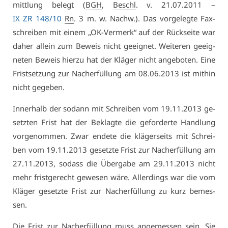
mitt­lung be­legt (
BGH
,
Beschl
. v. 21.07.2011 –
IX ZR 148/10
Rn
. 3 m. w. Nachw.). Das vor­ge­leg­te Fax­
schrei­ben mit ei­nem „OK-Ver­merk“ auf der Rück­sei­te war
da­her al­lein zum Be­weis nicht ge­eig­net. Wei­te­ren ge­eig­
ne­ten Be­weis hier­zu hat der Klä­ger nicht an­ge­bo­ten. Ei­ne
Frist­set­zung zur Nach­er­fül­lung am 08.06.2013 ist mit­hin
nicht ge­ge­ben.
In­ner­halb der so­dann mit Schrei­ben vom 19.11.2013 ge­
setz­ten Frist hat der Be­klag­te die ge­for­der­te Hand­lung
vor­ge­nom­men. Zwar en­de­te die klä­ger­seits mit Schrei­
ben vom 19.11.2013 ge­setz­te Frist zur Nach­er­fül­lung am
27.11.2013, so­dass die Über­ga­be am 29.11.2013 nicht
mehr frist­ge­recht ge­we­sen wä­re. Al­ler­dings war die vom
Klä­ger ge­setz­te Frist zur Nach­er­fül­lung zu kurz be­mes­
sen.
Die Frist zur Nach­er­fül­lung muss an­ge­mes­sen sein. Sie