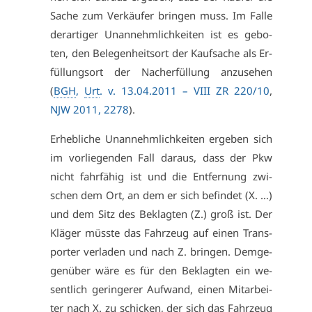
Sa­che zum Ver­käu­fer brin­gen muss. Im Fal­le
der­ar­ti­ger Un­an­nehm­lich­kei­ten ist es ge­bo­
ten, den Be­le­gen­heits­ort der Kauf­sa­che als Er­
fül­lungs­ort der Nach­er­fül­lung an­zu­se­hen
(
BGH
,
Urt
. v. 13.04.2011 – VI­II ZR 220/10
,
NJW 2011, 2278
).
Er­heb­li­che Un­an­nehm­lich­kei­ten er­ge­ben sich
im vor­lie­gen­den Fall dar­aus, dass der Pkw
nicht fahr­fä­hig ist und die Ent­fer­nung zwi­
schen dem Ort, an dem er sich be­fin­det (X. …)
und dem Sitz des Be­klag­ten (Z.) groß ist. Der
Klä­ger müss­te das Fahr­zeug auf ei­nen Trans­
por­ter ver­la­den und nach Z. brin­gen. Dem­ge­
gen­über wä­re es für den Be­klag­ten ein we­
sent­lich ge­rin­ge­rer Auf­wand, ei­nen Mit­ar­bei­
ter nach X. zu schi­cken, der sich das Fahr­zeug