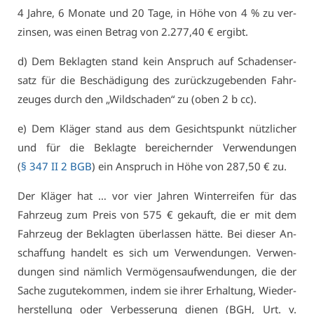
4 Jah­re, 6 Mo­na­te und 20 Ta­ge, in Hö­he von 4 % zu ver­
zin­sen, was ei­nen Be­trag von 2.277,40 € er­gibt.
d) Dem Be­klag­ten stand kein An­spruch auf Scha­dens­er­
satz für die Be­schä­di­gung des zu­rück­zu­ge­ben­den Fahr­
zeu­ges durch den „Wild­scha­den“ zu (oben 2 b cc).
e) Dem Klä­ger stand aus dem Ge­sichts­punkt nütz­li­cher
und für die Be­klag­te be­rei­chern­der Ver­wen­dun­gen
(
§ 347 II 2 BGB
) ein An­spruch in Hö­he von 287,50 € zu.
Der Klä­ger hat … vor vier Jah­ren Win­ter­rei­fen für das
Fahr­zeug zum Preis von 575 € ge­kauft, die er mit dem
Fahr­zeug der Be­klag­ten über­las­sen hät­te. Bei die­ser An­
schaf­fung han­delt es sich um Ver­wen­dun­gen. Ver­wen­
dun­gen sind näm­lich Ver­mö­gens­auf­wen­dun­gen, die der
Sa­che zu­gu­te­kom­men, in­dem sie ih­rer Er­hal­tung, Wie­der­
her­stel­lung oder Ver­bes­se­rung die­nen (
BGH
,
Urt
. v.