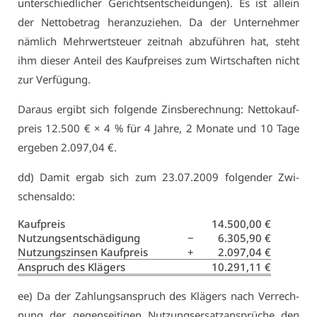
un­ter­schied­li­cher Ge­richts­ent­schei­dun­gen). Es ist al­lein
der Net­to­be­trag her­an­zu­zie­hen. Da der Un­ter­neh­mer
näm­lich Mehr­wert­steu­er zeit­nah ab­zu­füh­ren hat, steht
ihm die­ser An­teil des Kauf­prei­ses zum Wirt­schaf­ten nicht
zur Ver­fü­gung.
Dar­aus er­gibt sich fol­gen­de Zins­be­rech­nung: Net­to­kauf­
preis 12.500 € × 4 % für 4 Jah­re, 2 Mo­na­te und 10 Ta­ge
er­ge­ben 2.097,04 €.
dd) Da­mit er­gab sich zum 23.07.2009 fol­gen­der Zwi­
schen­sal­do:
Kauf­preis
14.500,00 €
Nut­zungs­ent­schä­di­gung
−
6.305,90 €
Nut­zungs­zin­sen Kauf­preis
+
2.097,04 €
An­spruch des Klä­gers
10.291,11 €
ee) Da der Zah­lungs­an­spruch des Klä­gers nach Ver­rech­
nung der ge­gen­sei­ti­gen Nut­zungs­er­satz­an­sprü­che den