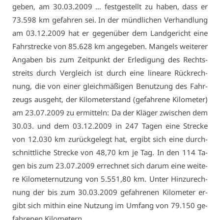
ge­ben, am 30.03.2009 … fest­ge­stellt zu ha­ben, dass er
73.598 km ge­fah­ren sei. In der münd­li­chen Ver­hand­lung
am 03.12.2009 hat er ge­gen­über dem Land­ge­richt ei­ne
Fahr­stre­cke von 85.628 km an­ge­ge­ben. Man­gels wei­te­rer
An­ga­ben bis zum Zeit­punkt der Er­le­di­gung des Rechts­
streits durch Ver­gleich ist durch ei­ne li­nea­re Rück­rech­
nung, die von ei­ner gleich­mä­ßi­gen Be­nut­zung des Fahr­
zeugs aus­geht, der Ki­lo­me­ter­stand (ge­fah­re­ne Ki­lo­me­ter)
am 23.07.2009 zu er­mit­teln: Da der Klä­ger zwi­schen dem
30.03. und dem 03.12.2009 in 247 Ta­gen ei­ne Stre­cke
von 12.030 km zu­rück­ge­legt hat, er­gibt sich ei­ne durch­
schnitt­li­che Stre­cke von 48,70 km je Tag. In den 114 Ta­
gen bis zum 23.07.2009 er­rech­net sich dar­um ei­ne wei­te­
re Ki­lo­me­ter­nut­zung von 5.551,80 km. Un­ter Hin­zu­rech­
nung der bis zum 30.03.2009 ge­fah­re­nen Ki­lo­me­ter er­
gibt sich mit­hin ei­ne Nut­zung im Um­fang von 79.150 ge­
fah­re­nen Ki­lo­me­tern.