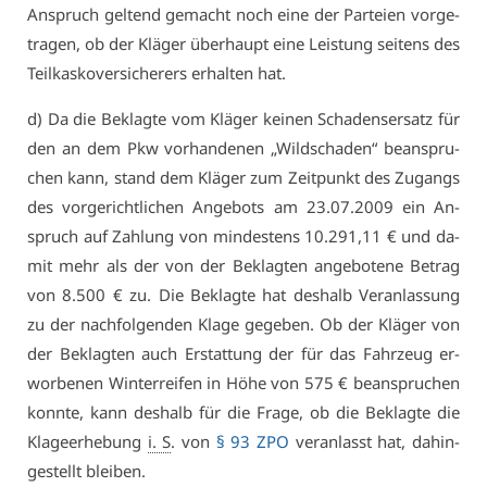
An­spruch gel­tend ge­macht noch ei­ne der Par­tei­en vor­ge­
tra­gen, ob der Klä­ger über­haupt ei­ne Leis­tung sei­tens des
Teil­kas­ko­ver­si­che­rers er­hal­ten hat.
d) Da die Be­klag­te vom Klä­ger kei­nen Scha­dens­er­satz für
den an dem Pkw vor­han­de­nen „Wild­scha­den“ be­an­spru­
chen kann, stand dem Klä­ger zum Zeit­punkt des Zu­gangs
des vor­ge­richt­li­chen An­ge­bots am 23.07.2009 ein An­
spruch auf Zah­lung von min­des­tens 10.291,11 € und da­
mit mehr als der von der Be­klag­ten an­ge­bo­te­ne Be­trag
von 8.500 € zu. Die Be­klag­te hat des­halb Ver­an­las­sung
zu der nach­fol­gen­den Kla­ge ge­ge­ben. Ob der Klä­ger von
der Be­klag­ten auch Er­stat­tung der für das Fahr­zeug er­
wor­be­nen Win­ter­rei­fen in Hö­he von 575 € be­an­spru­chen
konn­te, kann des­halb für die Fra­ge, ob die Be­klag­te die
Kla­ge­er­he­bung
i. S
. von
§ 93 ZPO
ver­an­lasst hat, da­hin­
ge­stellt blei­ben.