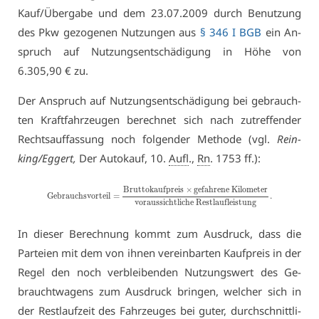
Kauf/Über­ga­be und dem 23.07.2009 durch Be­nut­zung
des Pkw ge­zo­ge­nen Nut­zun­gen aus
§ 346 I BGB
ein An­
spruch auf Nut­zungs­ent­schä­di­gung in Hö­he von
6.305,90 € zu.
Der An­spruch auf Nut­zungs­ent­schä­di­gung bei ge­brauch­
ten Kraft­fahr­zeu­gen be­rech­net sich nach zu­tref­fen­der
Rechts­auf­fas­sung noch fol­gen­der Me­tho­de (vgl.
Rein­
king/Eg­gert,
Der Au­to­kauf, 10.
Aufl
.,
Rn
. 1753 ff.):
Brut­to­kauf­preis
×
ge­fah­re­ne Ki­lo­me­ter
Ge­brauchs­vor­teil
=
.
vor­aus­sicht­li­che Rest­lauf­leis­tung
In die­ser Be­rech­nung kommt zum Aus­druck, dass die
Par­tei­en mit dem von ih­nen ver­ein­bar­ten Kauf­preis in der
Re­gel den noch ver­blei­ben­den Nut­zungs­wert des Ge­
braucht­wa­gens zum Aus­druck brin­gen, wel­cher sich in
der Rest­lauf­zeit des Fahr­zeu­ges bei gu­ter, durch­schnitt­li­