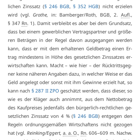
li­chen Zins­satz (
§ 246 BGB
,
§ 352 HGB
) nicht er­zie­len
wird (vgl.
Gro­the,
in: Bam­ber­ger/Roth, BGB, 2.
Aufl
.,
§ 347
Rn
. 1). Da­mit ver­bleibt es aber bei dem Grund­satz,
dass bei ei­nem ge­werb­li­chen Ver­trags­part­ner und grö­ße­
ren Be­trä­gen in der Re­gel da­von aus­ge­gan­gen wer­den
kann, dass er mit dem er­hal­te­nen Geld­be­trag ei­nen Er­
trag min­des­tens in Hö­he des ge­setz­li­chen Zins­sat­zes er­
wirt­schaf­ten kann. Macht – wie hier – der Rück­tritts­geg­
ner kei­ne nä­he­ren An­ga­ben da­zu, in wel­cher Wei­se er das
Geld an­ge­legt oder sonst mit ihm Ge­win­ne er­zielt hat, so
kann nach
§ 287 II ZPO
ge­schätzt wer­den, dass die­ser, so
wie es der Klä­ger auch an­nimmt, aus dem Net­to­be­trag
des Kauf­prei­ses je­den­falls den bür­ger­lich-recht­li­chen ge­
setz­li­chen Zins­satz von 4 % (
§ 246 BGB
) ent­ge­gen den
Re­geln ord­nungs­ge­mä­ßen Wirt­schaf­tens nicht ge­zo­gen
hat (vgl.
Rein­king/Eg­gert,
a. a. O
.,
Rn
. 606–609 m. Nachw.