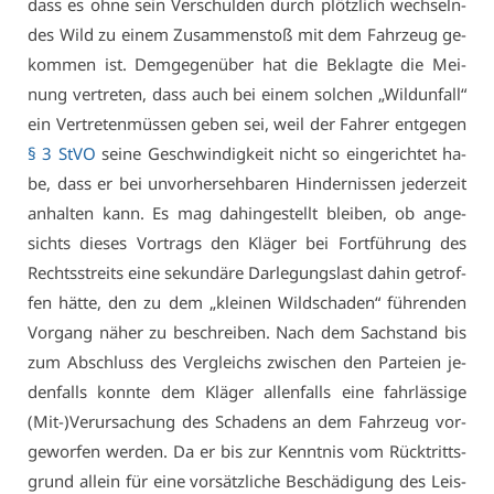
dass es oh­ne sein Ver­schul­den durch plötz­lich wech­seln­
des Wild zu ei­nem Zu­sam­men­stoß mit dem Fahr­zeug ge­
kom­men ist. Dem­ge­gen­über hat die Be­klag­te die Mei­
nung ver­tre­ten, dass auch bei ei­nem sol­chen „Wild­un­fall“
ein Ver­tre­ten­müs­sen ge­ben sei, weil der Fah­rer ent­ge­gen
§ 3 StVO
sei­ne Ge­schwin­dig­keit nicht so ein­ge­rich­tet ha­
be, dass er bei un­vor­her­seh­ba­ren Hin­der­nis­sen je­der­zeit
an­hal­ten kann. Es mag da­hin­ge­stellt blei­ben, ob an­ge­
sichts die­ses Vor­trags den Klä­ger bei Fort­füh­rung des
Rechts­streits ei­ne se­kun­dä­re Dar­le­gungs­last da­hin ge­trof­
fen hät­te, den zu dem „klei­nen Wild­scha­den“ füh­ren­den
Vor­gang nä­her zu be­schrei­ben. Nach dem Sach­stand bis
zum Ab­schluss des Ver­gleichs zwi­schen den Par­tei­en je­
den­falls konn­te dem Klä­ger al­len­falls ei­ne fahr­läs­si­ge
(Mit-)Ver­ur­sa­chung des Scha­dens an dem Fahr­zeug vor­
ge­wor­fen wer­den. Da er bis zur Kennt­nis vom Rück­tritts­
grund al­lein für ei­ne vor­sätz­li­che Be­schä­di­gung des Leis­