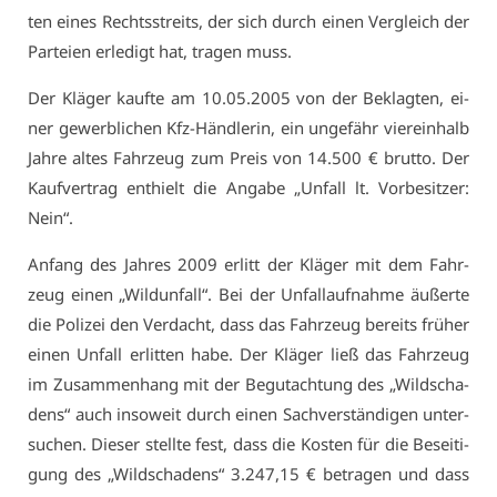
ten ei­nes Rechts­streits, der sich durch ei­nen Ver­gleich der
Par­tei­en er­le­digt hat, tra­gen muss.
Der Klä­ger kauf­te am 10.05.2005 von der Be­klag­ten, ei­
ner ge­werb­li­chen Kfz-Händ­le­rin, ein un­ge­fähr vier­ein­halb
Jah­re al­tes Fahr­zeug zum Preis von 14.500 € brut­to. Der
Kauf­ver­trag ent­hielt die An­ga­be „Un­fall lt. Vor­be­sit­zer:
Nein“.
An­fang des Jah­res 2009 er­litt der Klä­ger mit dem Fahr­
zeug ei­nen „Wild­un­fall“. Bei der Un­fall­auf­nah­me äu­ßer­te
die Po­li­zei den Ver­dacht, dass das Fahr­zeug be­reits frü­her
ei­nen Un­fall er­lit­ten ha­be. Der Klä­ger ließ das Fahr­zeug
im Zu­sam­men­hang mit der Be­gut­ach­tung des „Wild­scha­
dens“ auch in­so­weit durch ei­nen Sach­ver­stän­di­gen un­ter­
su­chen. Die­ser stell­te fest, dass die Kos­ten für die Be­sei­ti­
gung des „Wild­scha­dens“ 3.247,15 € be­tra­gen und dass