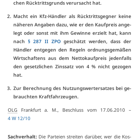
chen Rück­tritts­grunds ver­ur­sacht hat.
Macht ein Kfz-Händ­ler als Rück­tritts­geg­ner kei­ne
nä­he­ren An­ga­ben da­zu, wie er den Kauf­preis an­ge­
legt oder sonst mit ihm Ge­win­ne er­zielt hat, kann
nach
§ 287 II ZPO
ge­schätzt wer­den, dass der
Händ­ler ent­ge­gen den Re­geln ord­nungs­ge­mä­ßen
Wirt­schaf­tens aus dem Net­to­kauf­preis je­den­falls
den ge­setz­li­chen Zins­satz von 4 % nicht ge­zo­gen
hat.
Zur Be­rech­nung des Nut­zungs­wert­er­sat­zes bei ge­
brauch­ten Kraft­fahr­zeu­gen.
OLG
Frank­furt a. M., Be­schluss vom 17.06.2010 –
4 W 12/10
Sach­ver­halt:
Die Par­tei­en strei­ten dar­über, wer die Kos­