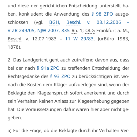
und die­se der ge­richt­li­chen Ent­schei­dung un­ter­stellt ha­
ben, kon­klu­dent die An­wen­dung des
§ 98 ZPO
aus­ge­
schlos­sen (vgl.
BGH
,
Beschl
. v. 08.12.2006 –
V ZR 249/05
,
NJW 2007, 835
Rn
. 1;
OLG
Frank­furt a. M.,
Beschl
. v. 12.07.1983 –
11 W 29/83
, Jur­Bü­ro 1983,
1878).
2. Das Land­ge­richt geht auch zu­tref­fend da­von aus, dass
bei der nach
§ 91a ZPO
zu tref­fen­den Ent­schei­dung der
Rechts­ge­dan­ke des
§ 93 ZPO
zu be­rück­sich­ti­gen ist, wo­
nach die Kos­ten dem Klä­ger auf­zu­er­le­gen sind, wenn der
Be­klag­te den Kla­ge­an­spruch so­fort an­er­kennt und durch
sein Ver­hal­ten kei­nen An­lass zur Kla­ge­er­he­bung ge­ge­ben
hat. Die Vor­aus­set­zun­gen da­für wa­ren hier aber nicht ge­
ge­ben.
a) Für die Fra­ge, ob die Be­klag­te durch ihr Ver­hal­ten Ver­