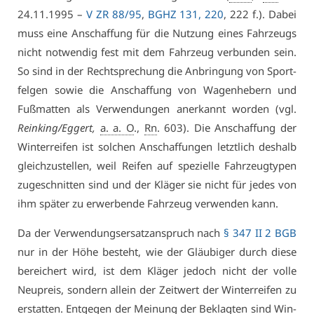
24.11.1995 –
V ZR 88/95
,
BGHZ 131, 220
, 222 f.). Da­bei
muss ei­ne An­schaf­fung für die Nut­zung ei­nes Fahr­zeugs
nicht not­wen­dig fest mit dem Fahr­zeug ver­bun­den sein.
So sind in der Recht­spre­chung die An­brin­gung von Sport­
fel­gen so­wie die An­schaf­fung von Wa­gen­he­bern und
Fuß­mat­ten als Ver­wen­dun­gen an­er­kannt wor­den (vgl.
Rein­king/Eg­gert,
a. a. O
.,
Rn
. 603). Die An­schaf­fung der
Win­ter­rei­fen ist sol­chen An­schaf­fun­gen letzt­lich des­halb
gleich­zu­stel­len, weil Rei­fen auf spe­zi­el­le Fahr­zeug­ty­pen
zu­ge­schnit­ten sind und der Klä­ger sie nicht für je­des von
ihm spä­ter zu er­wer­ben­de Fahr­zeug ver­wen­den kann.
Da der Ver­wen­dungs­er­satz­an­spruch nach
§ 347 II 2 BGB
nur in der Hö­he be­steht, wie der Gläu­bi­ger durch die­se
be­rei­chert wird, ist dem Klä­ger je­doch nicht der vol­le
Neu­preis, son­dern al­lein der Zeit­wert der Win­ter­rei­fen zu
er­stat­ten. Ent­ge­gen der Mei­nung der Be­klag­ten sind Win­