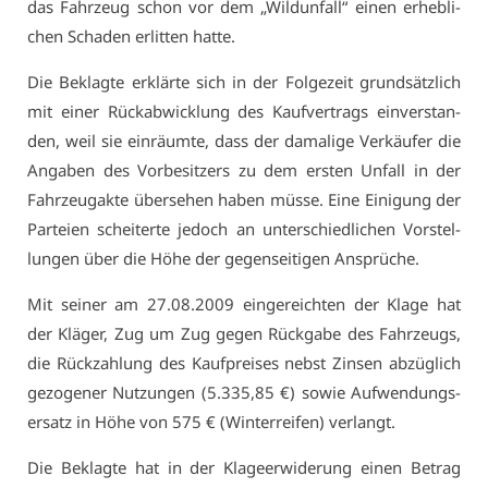
das Fahr­zeug schon vor dem „Wild­un­fall“ ei­nen er­heb­li­
chen Scha­den er­lit­ten hat­te.
Die Be­klag­te er­klär­te sich in der Fol­ge­zeit grund­sätz­lich
mit ei­ner Rück­ab­wick­lung des Kauf­ver­trags ein­ver­stan­
den, weil sie ein­räum­te, dass der da­ma­li­ge Ver­käu­fer die
An­ga­ben des Vor­be­sit­zers zu dem ers­ten Un­fall in der
Fahr­zeug­ak­te über­se­hen ha­ben müs­se. Ei­ne Ei­ni­gung der
Par­tei­en schei­ter­te je­doch an un­ter­schied­li­chen Vor­stel­
lun­gen über die Hö­he der ge­gen­sei­ti­gen An­sprü­che.
Mit sei­ner am 27.08.2009 ein­ge­reich­ten der Kla­ge hat
der Klä­ger, Zug um Zug ge­gen Rück­ga­be des Fahr­zeugs,
die Rück­zah­lung des Kauf­prei­ses nebst Zin­sen ab­züg­lich
ge­zo­ge­ner Nut­zun­gen (5.335,85 €) so­wie Auf­wen­dungs­
er­satz in Hö­he von 575 € (Win­ter­rei­fen) ver­langt.
Die Be­klag­te hat in der Kla­ge­er­wi­de­rung ei­nen Be­trag