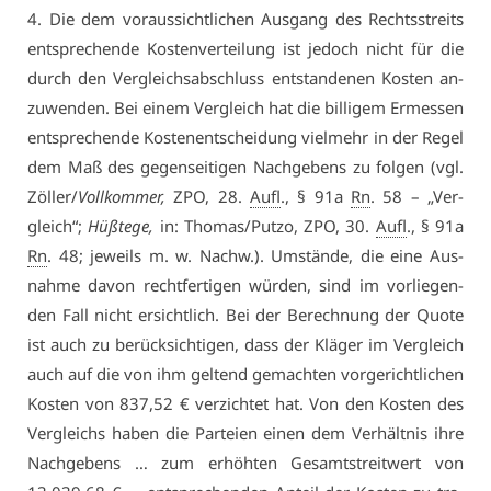
4. Die dem vor­aus­sicht­li­chen Aus­gang des Rechts­streits
ent­spre­chen­de Kos­ten­ver­tei­lung ist je­doch nicht für die
durch den Ver­gleichs­ab­schluss ent­stan­de­nen Kos­ten an­
zu­wen­den. Bei ei­nem Ver­gleich hat die bil­li­gem Er­mes­sen
ent­spre­chen­de Kos­ten­ent­schei­dung viel­mehr in der Re­gel
dem Maß des ge­gen­sei­ti­gen Nach­ge­bens zu fol­gen (vgl.
Zöl­ler/
Voll­kom­mer,
ZPO, 28.
Aufl
., § 91a
Rn
. 58 – „Ver­
gleich“;
Hüß­te­ge,
in: Tho­mas/Putzo, ZPO, 30.
Aufl
., § 91a
Rn
. 48; je­weils m. w. Nachw.). Um­stän­de, die ei­ne Aus­
nah­me da­von recht­fer­ti­gen wür­den, sind im vor­lie­gen­
den Fall nicht er­sicht­lich. Bei der Be­rech­nung der Quo­te
ist auch zu be­rück­sich­ti­gen, dass der Klä­ger im Ver­gleich
auch auf die von ihm gel­tend ge­mach­ten vor­ge­richt­li­chen
Kos­ten von 837,52 € ver­zich­tet hat. Von den Kos­ten des
Ver­gleichs ha­ben die Par­tei­en ei­nen dem Ver­hält­nis ih­re
Nach­ge­bens … zum er­höh­ten Ge­samt­streit­wert von