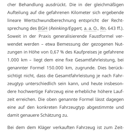
cher Be­hand­lung aus­drückt. Die in der gleich­mä­ßi­gen
Auf­tei­lung auf die ge­fah­re­nen Ki­lo­me­ter sich er­ge­ben­de
li­nea­re Wert­schwund­be­rech­nung ent­spricht der Recht­
spre­chung des
BGH
(
Rein­king/Eg­gert,
a. a. O
.,
Rn
. 643 ff.).
So­weit in der Pra­xis ge­ne­ra­li­sie­ren­de Faust­for­mel ver­
wen­det wer­den – et­wa Be­mes­sung der ge­zo­ge­nen Nut­
zun­gen in Hö­he von 0,67 % des Kauf­prei­ses je ge­fah­re­ne
1.000 km – liegt dem ei­ne fi­xe Ge­samt­fahr­leis­tung, bei
ge­nann­ter For­mel 150.000 km, zu­grun­de. Dies be­rück­
sich­tigt nicht, dass die Ge­samt­fahr­leis­tung je nach Fahr­
zeug­typ un­ter­schied­lich sein kann, und heu­te ins­be­son­
de­re hoch­wer­ti­ge Fahr­zeug ei­ne er­heb­li­che hö­he­re Lauf­
zeit er­rei­chen. Die oben ge­nann­te For­mel lässt da­ge­gen
ei­ne auf den kon­kre­ten Fahr­zeug­typ ab­ge­stimm­te und
da­mit ge­naue­re Schät­zung zu.
Bei dem dem Klä­ger ver­kauf­ten Fahr­zeug ist zum Zeit­