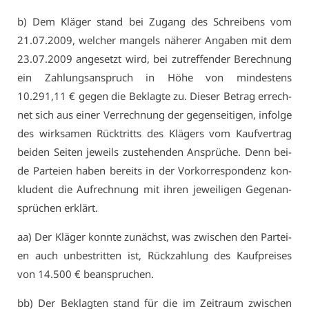
b) Dem Klä­ger stand bei Zu­gang des Schrei­bens vom
21.07.2009, wel­cher man­gels nä­he­rer An­ga­ben mit dem
23.07.2009 an­ge­setzt wird, bei zu­tref­fen­der Be­rech­nung
ein Zah­lungs­an­spruch in Hö­he von min­des­tens
10.291,11 € ge­gen die Be­klag­te zu. Die­ser Be­trag er­rech­
net sich aus ei­ner Ver­rech­nung der ge­gen­sei­ti­gen, in­fol­ge
des wirk­sa­men Rück­tritts des Klä­gers vom Kauf­ver­trag
bei­den Sei­ten je­weils zu­ste­hen­den An­sprü­che. Denn bei­
de Par­tei­en ha­ben be­reits in der Vor­kor­re­spon­denz kon­
klu­dent die Auf­rech­nung mit ih­ren je­wei­li­gen Ge­gen­an­
sprü­chen er­klärt.
aa) Der Klä­ger konn­te zu­nächst, was zwi­schen den Par­tei­
en auch un­be­strit­ten ist, Rück­zah­lung des Kauf­prei­ses
von 14.500 € be­an­spru­chen.
bb) Der Be­klag­ten stand für die im Zeit­raum zwi­schen