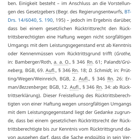
ben. Ei­nig­keit be­steht – im An­schluss an die Vor­stel­lun­
gen des Ge­setz­ge­bers (Be­gr. des Re­gie­rungs­ent­wurfs,
BT-
Drs. 14/6040, S. 190
, 195) – je­doch im Er­geb­nis dar­über,
dass bei ei­nem ge­setz­li­chen Rück­tritts­recht den Rück­
tritts­be­rech­tig­ten ei­ne Haf­tung we­gen nicht sorg­fäl­ti­gen
Um­gangs mit dem Leis­tungs­ge­gen­stand erst ab Kennt­nis
oder Ken­nen­müs­sen vom Rück­tritts­grund trifft (
Gro­the,
in: Bam­ber­ger/Roth,
a. a. O
., § 346
Rn
. 61; Pa­landt/
Grü­
ne­berg,
BGB, 69.
Aufl
., § 346
Rn
. 18;
D. Schmidt,
in: Prüt­
ting/We­gen/Wein­reich, BGB, 2.
Aufl
., § 346
Rn
. 26: Er­
man/
Bez­zen­ber­ger
,
BGB, 12.
Aufl
., § 346
Rn
. 34: ab Rück­
tritts­er­klä­rung). Die­ser Frei­stel­lung des Rück­tritts­be­rech­
tig­ten von ei­ner Haf­tung we­gen un­sorg­fäl­ti­gen Um­gangs
mit dem Leis­tungs­ge­gen­stand liegt der Ge­dan­ke zu­grun­
de, dass bei ei­nem ge­setz­li­chen Rück­tritts­recht der Rück­
tritts­be­rech­tig­te bis zur Kennt­nis vom Rück­tritts­grund da­
von aus­ge­hen darf, dass die Sa­che end­gül­tig in sein Ver­