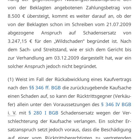
von der Be­klag­ten an­ge­bo­te­nen Zah­lungs­be­trag von
8.500 € über­steigt, kommt es wei­ter dar­auf an, ob der
von der Be­klag­ten schon im Schrei­ben vom 21.07.2009
ab­ge­zo­ge­ne An­spruch auf Scha­dens­er­satz von
3.247,15 € für den „Wild­scha­den“ be­grün­det ist. Nach
dem Sach- und Streit­stand, wie er sich dem Ge­richt bis
zur Ver­hand­lung am 03.12.2009 dar­ge­stellt hat, war ein
sol­cher An­spruch je­doch nicht be­grün­det.
(1) Weist im Fall der Rück­ab­wick­lung ei­nes Kauf­ver­trags
nach den
§§ 346 ff. BGB
die zu­rück­zu­ge­ben­de Kauf­sa­che
ei­nen Scha­den auf, so kann der Rück­tritts­geg­ner (Ver­käu­
fer) al­lein un­ter den Vor­aus­set­zun­gen des
§ 346 IV BGB
i. V
. mit
§ 280 I BGB
Scha­dens­er­satz we­gen der Ver­
schlech­te­rung der Kauf­sa­che ver­lan­gen. Ein sol­cher Er­
satz­an­spruch setzt je­doch vor­aus, dass die Be­schä­di­gung
auf ei­ner vom Rück­tritts­be­rech­tig­ten zu ver­tre­ten­den