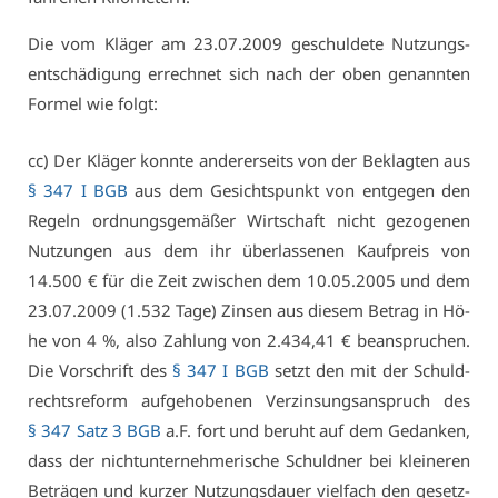
Die vom Klä­ger am 23.07.2009 ge­schul­de­te Nut­zungs­
ent­schä­di­gung er­rech­net sich nach der oben ge­nann­ten
For­mel wie folgt:
cc) Der Klä­ger konn­te an­de­rer­seits von der Be­klag­ten aus
§ 347 I BGB
aus dem Ge­sichts­punkt von ent­ge­gen den
Re­geln ord­nungs­ge­mä­ßer Wirt­schaft nicht ge­zo­ge­nen
Nut­zun­gen aus dem ihr über­las­se­nen Kauf­preis von
14.500 € für die Zeit zwi­schen dem 10.05.2005 und dem
23.07.2009 (1.532 Ta­ge) Zin­sen aus die­sem Be­trag in Hö­
he von 4 %, al­so Zah­lung von 2.434,41 € be­an­spru­chen.
Die Vor­schrift des
§ 347 I BGB
setzt den mit der Schuld­
rechts­re­form auf­ge­ho­be­nen Ver­zin­sungs­an­spruch des
§ 347 Satz 3 BGB
a.F. fort und be­ruht auf dem Ge­dan­ken,
dass der nicht­un­ter­neh­me­ri­sche Schuld­ner bei klei­ne­ren
Be­trä­gen und kur­zer Nut­zungs­dau­er viel­fach den ge­setz­