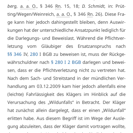
berg,
a. a. O
., § 346
Rn
. 15, 18;
D. Schmidt,
in: Prüt­
ting/We­gen/Wein­reich,
a. a. O
., § 346
Rn
. 26). Die­se Fra­
ge kann hier je­doch da­hin­ge­stellt blei­ben, denn Aus­wir­
kun­gen hat der un­ter­schied­li­che An­satz­punkt le­dig­lich für
die Dar­le­gungs- und Be­weis­last. Wäh­rend die Pflicht­ver­
let­zung vom Gläu­bi­ger des Er­satz­an­spruchs nach
§§ 346
IV,
280
I BGB zu be­wei­sen ist, muss der Rück­ge­
währ­schuld­ner nach
§ 280 I 2 BGB
dar­le­gen und be­wei­
sen, dass er die Pflicht­ver­let­zung nicht zu ver­tre­ten hat.
Nach dem Sach- und Streit­stand in der münd­li­chen Ver­
hand­lung am 03.12.2009 kam hier je­doch al­len­falls ei­ne
(leich­te) Fahr­läs­sig­keit des Klä­gers im Hin­blick auf die
Ver­ur­sa­chung des „Wild­un­falls“ in Be­tracht. Der Klä­ger
hat zu­nächst al­lein dar­ge­legt, dass er ei­nen „Wild­un­fall“
er­lit­ten ha­be. Aus die­sem Be­griff ist im We­ge der Aus­le­
gung ab­zu­lei­ten, dass der Klä­ger da­mit vor­tra­gen woll­te,