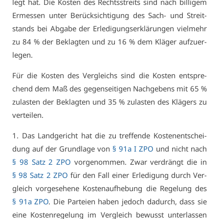
legt hat. Die Kos­ten des Rechts­streits sind nach bil­li­gem
Er­mes­sen un­ter Be­rück­sich­ti­gung des Sach- und Streit­
stands bei Ab­ga­be der Er­le­di­gungs­er­klä­run­gen viel­mehr
zu 84 % der Be­klag­ten und zu 16 % dem Klä­ger auf­zu­er­
le­gen.
Für die Kos­ten des Ver­gleichs sind die Kos­ten ent­spre­
chend dem Maß des ge­gen­sei­ti­gen Nach­ge­bens mit 65 %
zu­las­ten der Be­klag­ten und 35 % zu­las­ten des Klä­gers zu
ver­tei­len.
1. Das Land­ge­richt hat die zu tref­fen­de Kos­ten­ent­schei­
dung auf der Grund­la­ge von
§ 91a I ZPO
und nicht nach
§ 98 Satz 2 ZPO
vor­ge­nom­men. Zwar ver­drängt die in
§ 98 Satz 2 ZPO
für den Fall ei­ner Er­le­di­gung durch Ver­
gleich vor­ge­se­he­ne Kos­ten­auf­he­bung die Re­ge­lung des
§ 91a ZPO
. Die Par­tei­en ha­ben je­doch da­durch, dass sie
ei­ne Kos­ten­re­ge­lung im Ver­gleich be­wusst un­ter­las­sen