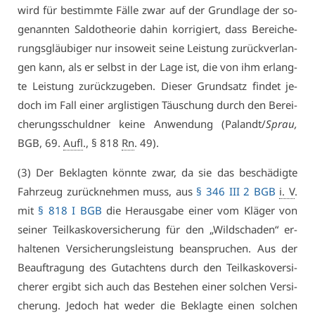
wird für be­stimm­te Fäl­le zwar auf der Grund­la­ge der so­
ge­nann­ten Sal­do­theo­rie da­hin kor­ri­giert, dass Be­rei­che­
rungs­gläu­bi­ger nur in­so­weit sei­ne Leis­tung zu­rück­ver­lan­
gen kann, als er selbst in der La­ge ist, die von ihm er­lang­
te Leis­tung zu­rück­zu­ge­ben. Die­ser Grund­satz fin­det je­
doch im Fall ei­ner arg­lis­ti­gen Täu­schung durch den Be­rei­
che­rungs­schuld­ner kei­ne An­wen­dung (Pa­landt/
Sprau,
BGB, 69.
Aufl
., § 818
Rn
. 49).
(3) Der Be­klag­ten könn­te zwar, da sie das be­schä­dig­te
Fahr­zeug zu­rück­neh­men muss, aus
§ 346 III 2 BGB
i. V
.
mit
§ 818 I BGB
die Her­aus­ga­be ei­ner vom Klä­ger von
sei­ner Teil­kas­ko­ver­si­che­rung für den „Wild­scha­den“ er­
hal­te­nen Ver­si­che­rungs­leis­tung be­an­spru­chen. Aus der
Be­auf­tra­gung des Gut­ach­tens durch den Teil­kas­ko­ver­si­
che­rer er­gibt sich auch das Be­ste­hen ei­ner sol­chen Ver­si­
che­rung. Je­doch hat we­der die Be­klag­te ei­nen sol­chen