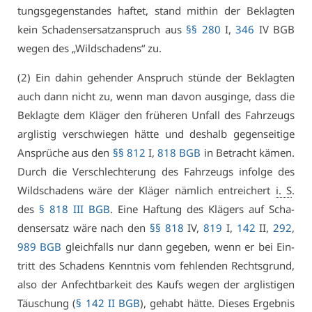
tungs­ge­gen­stan­des haf­tet, stand mit­hin der Be­klag­ten
kein Scha­dens­er­satz­an­spruch aus
§§ 280
I,
346
IV BGB
we­gen des „Wild­scha­dens“ zu.
(2) Ein da­hin ge­hen­der An­spruch stün­de der Be­klag­ten
auch dann nicht zu, wenn man da­von aus­gin­ge, dass die
Be­klag­te dem Klä­ger den frü­he­ren Un­fall des Fahr­zeugs
arg­lis­tig ver­schwie­gen hät­te und des­halb ge­gen­sei­ti­ge
An­sprü­che aus den
§§ 812
I,
818 BGB
in Be­tracht kä­men.
Durch die Ver­schlech­te­rung des Fahr­zeugs in­fol­ge des
Wild­scha­dens wä­re der Klä­ger näm­lich ent­rei­chert
i. S
.
des
§ 818 III BGB
. Ei­ne Haf­tung des Klä­gers auf Scha­
dens­er­satz wä­re nach den
§§ 818
IV,
819
I,
142
II,
292
,
989 BGB
gleich­falls nur dann ge­ge­ben, wenn er bei Ein­
tritt des Scha­dens Kennt­nis vom feh­len­den Rechts­grund,
al­so der An­fecht­bar­keit des Kaufs we­gen der arg­lis­ti­gen
Täu­schung (
§ 142 II BGB
), ge­habt hät­te. Die­ses Er­geb­nis