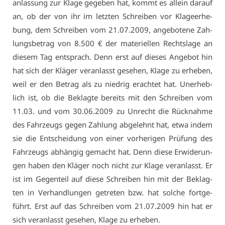
an­las­sung zur Kla­ge ge­ge­ben hat, kommt es al­lein dar­auf
an, ob der von ihr im letz­ten Schrei­ben vor Kla­ge­er­he­
bung, dem Schrei­ben vom 21.07.2009, an­ge­bo­te­ne Zah­
lungs­be­trag von 8.500 € der ma­te­ri­el­len Rechts­la­ge an
die­sem Tag ent­sprach. Denn erst auf die­ses An­ge­bot hin
hat sich der Klä­ger ver­an­lasst ge­se­hen, Kla­ge zu er­he­ben,
weil er den Be­trag als zu nied­rig er­ach­tet hat. Un­er­heb­
lich ist, ob die Be­klag­te be­reits mit den Schrei­ben vom
11.03. und vom 30.06.2009 zu Un­recht die Rück­nah­me
des Fahr­zeugs ge­gen Zah­lung ab­ge­lehnt hat, et­wa in­dem
sie die Ent­schei­dung von ei­ner vor­he­ri­gen Prü­fung des
Fahr­zeugs ab­hän­gig ge­macht hat. Denn die­se Er­wi­de­run­
gen ha­ben den Klä­ger noch nicht zur Kla­ge ver­an­lasst. Er
ist im Ge­gen­teil auf die­se Schrei­ben hin mit der Be­klag­
ten in Ver­hand­lun­gen ge­tre­ten bzw. hat sol­che fort­ge­
führt. Erst auf das Schrei­ben vom 21.07.2009 hin hat er
sich ver­an­lasst ge­se­hen, Kla­ge zu er­he­ben.