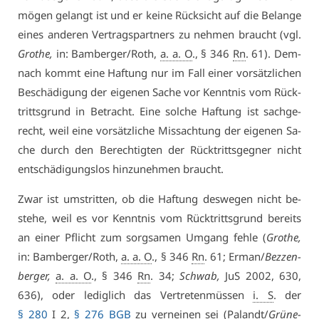
mö­gen ge­langt ist und er kei­ne Rück­sicht auf die Be­lan­ge
ei­nes an­de­ren Ver­trags­part­ners zu neh­men braucht (vgl.
Gro­the,
in: Bam­ber­ger/Roth,
a. a. O
., § 346
Rn
. 61). Dem­
nach kommt ei­ne Haf­tung nur im Fall ei­ner vor­sätz­li­chen
Be­schä­di­gung der ei­ge­nen Sa­che vor Kennt­nis vom Rück­
tritts­grund in Be­tracht. Ei­ne sol­che Haf­tung ist sach­ge­
recht, weil ei­ne vor­sätz­li­che Miss­ach­tung der ei­ge­nen Sa­
che durch den Be­rech­tig­ten der Rück­tritts­geg­ner nicht
ent­schä­di­gungs­los hin­zu­neh­men braucht.
Zwar ist um­strit­ten, ob die Haf­tung des­we­gen nicht be­
ste­he, weil es vor Kennt­nis vom Rück­tritts­grund be­reits
an ei­ner Pflicht zum sorg­sa­men Um­gang feh­le (
Gro­the,
in: Bam­ber­ger/Roth,
a. a. O
., § 346
Rn
. 61; Er­man/
Bez­zen­
ber­ger,
a. a. O
., § 346
Rn
. 34;
Schwab,
JuS 2002, 630,
636), oder le­dig­lich das Ver­tre­ten­müs­sen
i. S
. der
§ 280
I 2,
§ 276 BGB
zu ver­nei­nen sei (Pa­landt/
Grü­ne­