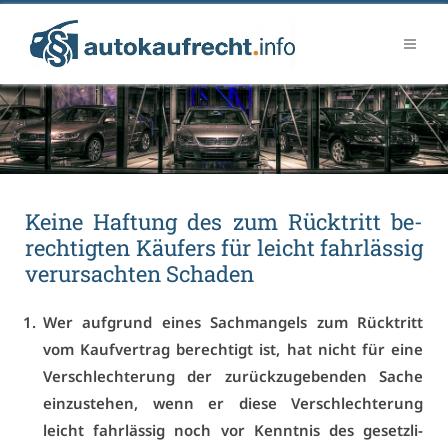
Kei­ne Haf­tung des zum Rück­tritt be­
rech­tig­ten Käu­fers für leicht fahr­läs­sig
ver­ur­sach­ten Scha­den
Wer auf­grund ei­nes Sach­man­gels zum Rück­tritt
vom Kauf­ver­trag be­rech­tigt ist, hat nicht für ei­ne
Ver­schlech­te­rung der zu­rück­zu­ge­ben­den Sa­che
ein­zu­ste­hen, wenn er die­se Ver­schlech­te­rung
leicht fahr­läs­sig noch vor Kennt­nis des ge­setz­li­