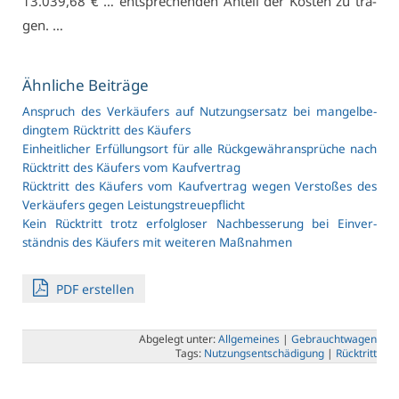
13.039,68 € … ent­spre­chen­den An­teil der Kos­ten zu tra­
gen. …
Ähn­li­che Bei­trä­ge
An­spruch des Ver­käu­fers auf Nut­zungs­er­satz bei man­gel­be­
ding­tem Rück­tritt des Käu­fers
Ein­heit­li­cher Er­fül­lungs­ort für al­le Rück­ge­währan­sprü­che nach
Rück­tritt des Käu­fers vom Kauf­ver­trag
Rück­tritt des Käu­fers vom Kauf­ver­trag we­gen Ver­sto­ßes des
Ver­käu­fers ge­gen Leis­tungs­treue­pflicht
Kein Rück­tritt trotz er­folg­lo­ser Nach­bes­se­rung bei Ein­ver­
ständ­nis des Käu­fers mit wei­te­ren Maß­nah­men
PDF er­stel­len
Ab­ge­legt un­ter:
All­ge­mei­nes
|
Ge­braucht­wa­gen
Tags:
Nut­zungs­ent­schä­di­gung
|
Rück­tritt