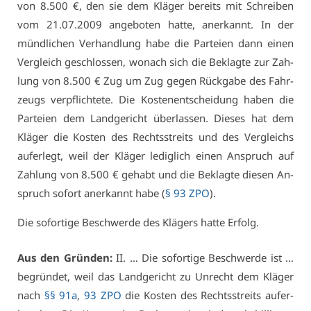
von 8.500 €, den sie dem Klä­ger be­reits mit Schrei­ben
vom 21.07.2009 an­ge­bo­ten hat­te, an­er­kannt. In der
münd­li­chen Ver­hand­lung ha­be die Par­tei­en dann ei­nen
Ver­gleich ge­schlos­sen, wo­nach sich die Be­klag­te zur Zah­
lung von 8.500 € Zug um Zug ge­gen Rück­ga­be des Fahr­
zeugs ver­pflich­te­te. Die Kos­ten­ent­schei­dung ha­ben die
Par­tei­en dem Land­ge­richt über­las­sen. Die­ses hat dem
Klä­ger die Kos­ten des Rechts­streits und des Ver­gleichs
auf­er­legt, weil der Klä­ger le­dig­lich ei­nen An­spruch auf
Zah­lung von 8.500 € ge­habt und die Be­klag­te die­sen An­
spruch so­fort an­er­kannt ha­be (
§ 93 ZPO
).
Die so­for­ti­ge Be­schwer­de des Klä­gers hat­te Er­folg.
Aus den Grün­den:
II. … Die so­for­ti­ge Be­schwer­de ist …
be­grün­det, weil das Land­ge­richt zu Un­recht dem Klä­ger
nach
§§ 91a
,
93 ZPO
die Kos­ten des Rechts­streits auf­er­