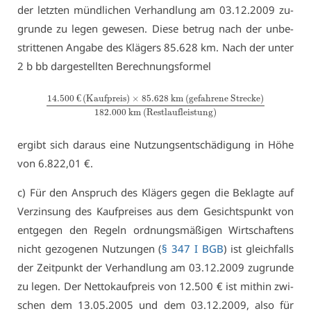
der letz­ten münd­li­chen Ver­hand­lung am 03.12.2009 zu­
grun­de zu le­gen ge­we­sen. Die­se be­trug nach der un­be­
strit­te­nen An­ga­be des Klä­gers 85.628 km. Nach der un­ter
2 b bb dar­ge­stell­ten Be­rech­nungs­for­mel
14.500 
€
 (Kaufpreis)
×
85.628 km (gefahrene Strecke)
182.000 km (Restlaufleistung)
er­gibt sich dar­aus ei­ne Nut­zungs­ent­schä­di­gung in Hö­he
von 6.822,01 €.
c) Für den An­spruch des Klä­gers ge­gen die Be­klag­te auf
Ver­zin­sung des Kauf­prei­ses aus dem Ge­sichts­punkt von
ent­ge­gen den Re­geln ord­nungs­mä­ßi­gen Wirt­schaf­tens
nicht ge­zo­ge­nen Nut­zun­gen (
§ 347 I BGB
) ist gleich­falls
der Zeit­punkt der Ver­hand­lung am 03.12.2009 zu­grun­de
zu le­gen. Der Net­to­kauf­preis von 12.500 € ist mit­hin zwi­
schen dem 13.05.2005 und dem 03.12.2009, al­so für