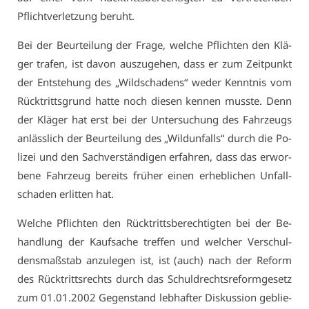
Pflicht­ver­let­zung be­ruht.
Bei der Be­ur­tei­lung der Fra­ge, wel­che Pflich­ten den Klä­
ger tra­fen, ist da­von aus­zu­ge­hen, dass er zum Zeit­punkt
der Ent­ste­hung des „Wild­scha­dens“ we­der Kennt­nis vom
Rück­tritts­grund hat­te noch die­sen ken­nen muss­te. Denn
der Klä­ger hat erst bei der Un­ter­su­chung des Fahr­zeugs
an­läss­lich der Be­ur­tei­lung des „Wild­un­falls“ durch die Po­
li­zei und den Sach­ver­stän­di­gen er­fah­ren, dass das er­wor­
be­ne Fahr­zeug be­reits frü­her ei­nen er­heb­li­chen Un­fall­
scha­den er­lit­ten hat.
Wel­che Pflich­ten den Rück­tritts­be­rech­tig­ten bei der Be­
hand­lung der Kauf­sa­che tref­fen und wel­cher Ver­schul­
dens­maß­stab an­zu­le­gen ist, ist (auch) nach der Re­form
des Rück­tritts­rechts durch das Schuld­rechts­re­form­ge­setz
zum 01.01.2002 Ge­gen­stand leb­haf­ter Dis­kus­si­on ge­blie­