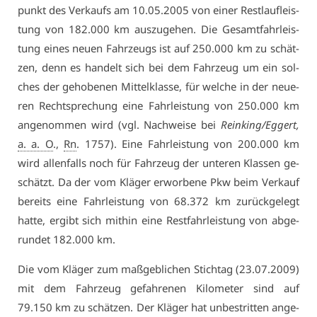
punkt des Ver­kaufs am 10.05.2005 von ei­ner Rest­lauf­leis­
tung von 182.000 km aus­zu­ge­hen. Die Ge­samt­fahr­leis­
tung ei­nes neu­en Fahr­zeugs ist auf 250.000 km zu schät­
zen, denn es han­delt sich bei dem Fahr­zeug um ein sol­
ches der ge­ho­be­nen Mit­tel­klas­se, für wel­che in der neue­
ren Recht­spre­chung ei­ne Fahr­leis­tung von 250.000 km
an­ge­nom­men wird (vgl. Nach­wei­se bei
Rein­king/Eg­gert,
a. a. O
.,
Rn
. 1757). Ei­ne Fahr­leis­tung von 200.000 km
wird al­len­falls noch für Fahr­zeug der un­te­ren Klas­sen ge­
schätzt. Da der vom Klä­ger er­wor­be­ne Pkw beim Ver­kauf
be­reits ei­ne Fahr­leis­tung von 68.372 km zu­rück­ge­legt
hat­te, er­gibt sich mit­hin ei­ne Rest­fahr­leis­tung von ab­ge­
run­det 182.000 km.
Die vom Klä­ger zum maß­geb­li­chen Stich­tag (23.07.2009)
mit dem Fahr­zeug ge­fah­re­nen Ki­lo­me­ter sind auf
79.150 km zu schät­zen. Der Klä­ger hat un­be­strit­ten an­ge­