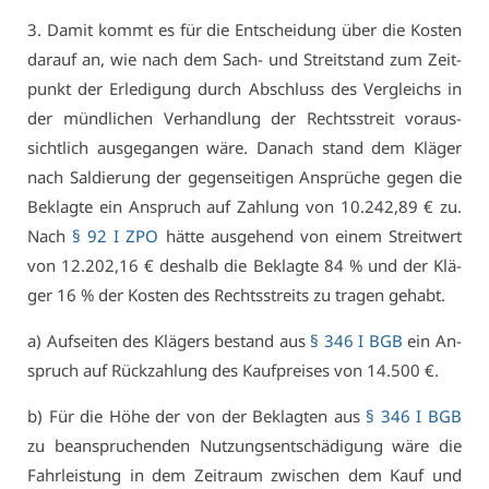
3. Da­mit kommt es für die Ent­schei­dung über die Kos­ten
dar­auf an, wie nach dem Sach- und Streit­stand zum Zeit­
punkt der Er­le­di­gung durch Ab­schluss des Ver­gleichs in
der münd­li­chen Ver­hand­lung der Rechts­streit vor­aus­
sicht­lich aus­ge­gan­gen wä­re. Da­nach stand dem Klä­ger
nach Sal­die­rung der ge­gen­sei­ti­gen An­sprü­che ge­gen die
Be­klag­te ein An­spruch auf Zah­lung von 10.242,89 € zu.
Nach
§ 92 I ZPO
hät­te aus­ge­hend von ei­nem Streit­wert
von 12.202,16 € des­halb die Be­klag­te 84 % und der Klä­
ger 16 % der Kos­ten des Rechts­streits zu tra­gen ge­habt.
a) Auf­sei­ten des Klä­gers be­stand aus
§ 346 I BGB
ein An­
spruch auf Rück­zah­lung des Kauf­prei­ses von 14.500 €.
b) Für die Hö­he der von der Be­klag­ten aus
§ 346 I BGB
zu be­an­spru­chen­den Nut­zungs­ent­schä­di­gung wä­re die
Fahr­leis­tung in dem Zeit­raum zwi­schen dem Kauf und