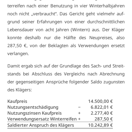
ter­rei­fen nach ei­ner Be­nut­zung in vier Win­ter­halb­jah­ren
noch nicht „ver­braucht“. Das Ge­richt geht viel­mehr auf­
grund sei­ner Er­fah­run­gen von ei­ner durch­schnitt­li­chen
Le­bens­dau­er von acht Jah­ren (Win­tern) aus. Der Klä­ger
konn­te des­halb nur die Hälf­te des Neu­prei­ses, al­so
287,50 €, von der Be­klag­ten als Ver­wen­dun­gen er­setzt
ver­lan­gen.
Da­mit er­gab sich auf der Grund­la­ge des Sach- und Streit­
stands bei Ab­schluss des Ver­gleichs nach Ab­rech­nung
der ge­gen­sei­ti­gen An­sprü­che fol­gen­der Sal­do zu­guns­ten
des Klä­gers:
Kauf­preis
14.500,00 €
Nut­zungs­ent­schä­di­gung
−
6.822,01 €
Nut­zungs­zin­sen Kauf­preis
+
2.277,40 €
Ver­wen­dungs­er­satz Win­ter­rei­fen
+
287,50 €
Sal­dier­ter An­spruch des Klä­gers
10.242,89 €