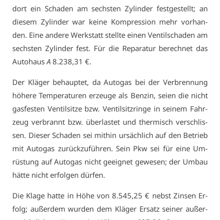
dort ein Scha­den am sechs­ten Zy­lin­der fest­ge­stellt; an
die­sem Zy­lin­der war kei­ne Kom­pres­si­on mehr vor­han­
den. Ei­ne an­de­re Werk­statt stell­te ei­nen Ven­til­scha­den am
sechs­ten Zy­lin­der fest. Für die Re­pa­ra­tur be­rech­net das
Au­to­haus
A
8.238,31 €.
Der Klä­ger be­haup­tet, da Au­to­gas bei der Ver­bren­nung
hö­he­re Tem­pe­ra­tu­ren er­zeu­ge als Ben­zin, sei­en die nicht
gas­fes­ten Ven­til­sit­ze bzw. Ven­til­sitz­rin­ge in sei­nem Fahr­
zeug ver­brannt bzw. über­las­tet und ther­misch ver­schlis­
sen. Die­ser Scha­den sei mit­hin ur­säch­lich auf den Be­trieb
mit Au­to­gas zu­rück­zu­füh­ren. Sein Pkw sei für ei­ne Um­
rüs­tung auf Au­to­gas nicht ge­eig­net ge­we­sen; der Um­bau
hät­te nicht er­fol­gen dür­fen.
Die Kla­ge hat­te in Hö­he von 8.545,25 € nebst Zin­sen Er­
folg; au­ßer­dem wur­den dem Klä­ger Er­satz sei­ner au­ßer­