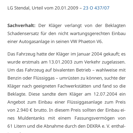
LG Sten­dal, Ur­teil vom 20.01.2009 –
23 O 437/07
Sach­ver­halt:
Der Klä­ger ver­langt von der Be­klag­ten
Scha­dens­er­satz für den nicht war­tungs­ge­rech­ten Ein­bau
ei­ner Au­to­gas­an­la­ge in sei­nen VW Phae­ton V6.
Das Fahr­zeug hat­te der Klä­ger im Ja­nu­ar 2004 ge­kauft; es
wur­de erst­mals am 13.01.2003 zum Ver­kehr zu­ge­las­sen.
Um das Fahr­zeug auf bi­va­len­ten Be­trieb – wahl­wei­se mit
Ben­zin oder Flüs­sig­gas – um­rüs­ten zu kön­nen, such­te der
Klä­ger nach ge­eig­ne­ten Fach­werk­stät­ten und fand so die
Be­klag­te. Die­se sand­te dem Klä­ger am 12.07.2004 ein
An­ge­bot zum Ein­bau ei­ner Flüs­sig­gas­an­la­ge zum Preis
von 2.940 € brut­to. In die­sem Preis soll­ten der Ein­bau ei­
nes Mul­den­tanks mit ei­nem Fas­sungs­ver­mö­gen von
61 Li­tern und die Ab­nah­me durch den DE­KRA e. V. ent­hal­