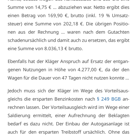
Sum­me von 14,75 € … ab­zu­zie­hen war. Net­to er­gibt dies
ei­nen Be­trag von 169,90 €, brut­to (inkl. 19 % Um­satz­
steu­er) ei­ne Sum­me von 202,18 €. Die üb­ri­gen Po­si­tio­
nen aus der Rech­nung … wa­ren nach dem Gut­ach­ten
scha­den­ur­säch­lich und da­mit auch zu er­set­zen, das er­gibt
ei­ne Sum­me von 8.036,13 € brut­to.
Eben­falls hat der Klä­ger An­spruch auf Er­satz der ent­gan­
ge­nen Nut­zun­gen in Hö­he von 4.277,00 €, da der den
Wa­gen für die Dau­er von 47 Ta­gen nicht nut­zen konn­te …
Je­doch muss sich der Klä­ger im We­ge des Vor­teils­aus­
gleichs die er­spar­ten Ben­zin­kos­ten nach
§ 249 BGB
an­
rech­nen las­sen. Der Vor­teils­aus­gleich wird im We­ge ei­ner
Sal­die­rung er­mit­telt, ei­ner Auf­rech­nung der Be­klag­ten
be­darf es da­zu nicht. Der Ein­bau der Au­to­gas­an­la­ge ist
auch für den er­spar­ten Treib­stoff ur­säch­lich. Oh­ne das