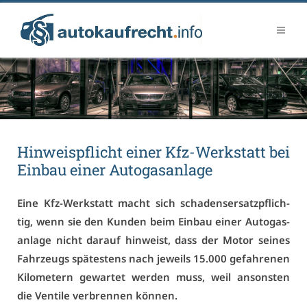
Hin­weis­pflicht ei­ner Kfz-Werk­statt bei
Ein­bau ei­ner Au­to­gas­an­la­ge
Ei­ne Kfz-Werk­statt macht sich scha­dens­er­satz­pflich­
tig, wenn sie den Kun­den beim Ein­bau ei­ner Au­to­gas­
an­la­ge nicht dar­auf hin­weist, dass der Mo­tor sei­nes
Fahr­zeugs spä­tes­tens nach je­weils 15.000 ge­fah­re­nen
Ki­lo­me­tern ge­war­tet wer­den muss, weil an­sons­ten
die Ven­ti­le ver­bren­nen kön­nen.