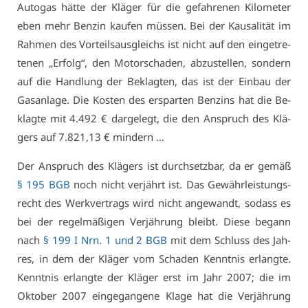
Au­to­gas hät­te der Klä­ger für die ge­fah­re­nen Ki­lo­me­ter
eben mehr Ben­zin kau­fen müs­sen. Bei der Kau­sa­li­tät im
Rah­men des Vor­teils­aus­gleichs ist nicht auf den ein­ge­tre­
te­nen „Er­folg“, den Mo­tor­scha­den, ab­zu­stel­len, son­dern
auf die Hand­lung der Be­klag­ten, das ist der Ein­bau der
Gas­an­la­ge. Die Kos­ten des er­spar­ten Ben­zins hat die Be­
klag­te mit 4.492 € dar­ge­legt, die den An­spruch des Klä­
gers auf 7.821,13 € min­dern …
Der An­spruch des Klä­gers ist durch­setz­bar, da er ge­mäß
§ 195 BGB
noch nicht ver­jährt ist. Das Ge­währ­leis­tungs­
recht des Werk­ver­trags wird nicht an­ge­wandt, so­dass es
bei der re­gel­mä­ßi­gen Ver­jäh­rung bleibt. Die­se be­gann
nach
§ 199 I Nrn. 1 und 2 BGB
mit dem Schluss des Jah­
res, in dem der Klä­ger vom Scha­den Kennt­nis er­lang­te.
Kennt­nis er­lang­te der Klä­ger erst im Jahr 2007; die im
Ok­to­ber 2007 ein­ge­gan­ge­ne Kla­ge hat die Ver­jäh­rung