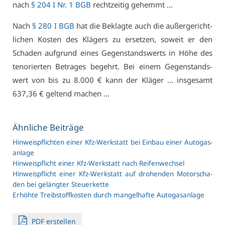
nach
§ 204 I Nr. 1 BGB
recht­zei­tig ge­hemmt …
Nach
§ 280 I BGB
hat die Be­klag­te auch die au­ßer­ge­richt­
li­chen Kos­ten des Klä­gers zu er­set­zen, so­weit er den
Scha­den auf­grund ei­nes Ge­gen­stands­werts in Hö­he des
te­n­o­rier­ten Be­tra­ges be­gehrt. Bei ei­nem Ge­gen­stands­
wert von bis zu 8.000 € kann der Klä­ger … ins­ge­samt
637,36 € gel­tend ma­chen …
Ähn­li­che Bei­trä­ge
Hin­weis­pflich­ten ei­ner Kfz-Werk­statt bei Ein­bau ei­ner Au­to­gas­
an­la­ge
Hin­weis­pflicht ei­ner Kfz-Werk­statt nach Rei­fen­wech­sel
Hin­weis­pflicht ei­ner Kfz-Werk­statt auf dro­hen­den Mo­tor­scha­
den bei ge­läng­ter Steu­er­ket­te
Er­höh­te Treib­stoff­kos­ten durch man­gel­haf­te Au­to­gas­an­la­ge
PDF er­stel­len