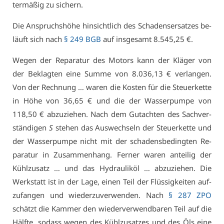
ter­mä­ßig zu si­chern.
Die An­spruchs­hö­he hin­sicht­lich des Scha­dens­er­sat­zes be­
läuft sich nach
§ 249 BGB
auf ins­ge­samt 8.545,25 €.
We­gen der Re­pa­ra­tur des Mo­tors kann der Klä­ger von
der Be­klag­ten ei­ne Sum­me von 8.036,13 € ver­lan­gen.
Von der Rech­nung … wa­ren die Kos­ten für die Steu­er­ket­te
in Hö­he von 36,65 € und die der Was­ser­pum­pe von
118,50 € ab­zu­zie­hen. Nach dem Gut­ach­ten des Sach­ver­
stän­di­gen
S
ste­hen das Aus­wech­seln der Steu­er­ket­te und
der Was­ser­pum­pe nicht mit der scha­dens­be­ding­ten Re­
pa­ra­tur in Zu­sam­men­hang. Fer­ner wa­ren an­tei­lig der
Kühl­zu­satz … und das Hy­drau­lik­öl … ab­zu­zie­hen. Die
Werk­statt ist in der La­ge, ei­nen Teil der Flüs­sig­kei­ten auf­
zu­fan­gen und wie­der­zu­ver­wen­den. Nach
§ 287 ZPO
schätzt die Kam­mer den wie­der­ver­wend­ba­ren Teil auf die
Hälf­te, so­dass we­gen des Kühl­zu­sat­zes und des Öls ei­ne