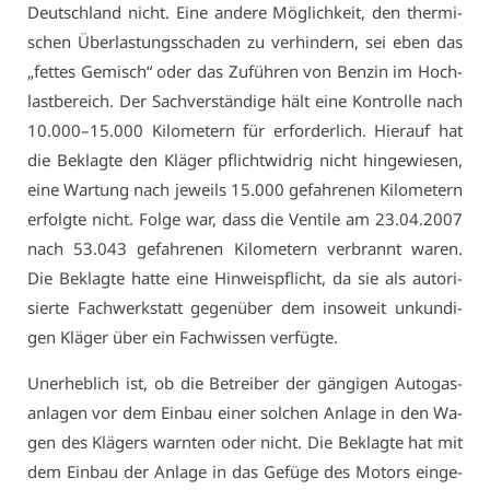
Deutsch­land nicht. Ei­ne an­de­re Mög­lich­keit, den ther­mi­
schen Über­las­tungs­scha­den zu ver­hin­dern, sei eben das
„fet­tes Ge­misch“ oder das Zu­füh­ren von Ben­zin im Hoch­
last­be­reich. Der Sach­ver­stän­di­ge hält ei­ne Kon­trol­le nach
10.000–15.000 Ki­lo­me­tern für er­for­der­lich. Hier­auf hat
die Be­klag­te den Klä­ger pflicht­wid­rig nicht hin­ge­wie­sen,
ei­ne War­tung nach je­weils 15.000 ge­fah­re­nen Ki­lo­me­tern
er­folg­te nicht. Fol­ge war, dass die Ven­ti­le am 23.04.2007
nach 53.043 ge­fah­re­nen Ki­lo­me­tern ver­brannt wa­ren.
Die Be­klag­te hat­te ei­ne Hin­weis­pflicht, da sie als au­to­ri­
sier­te Fach­werk­statt ge­gen­über dem in­so­weit un­kun­di­
gen Klä­ger über ein Fach­wis­sen ver­füg­te.
Un­er­heb­lich ist, ob die Be­trei­ber der gän­gi­gen Au­to­gas­
an­la­gen vor dem Ein­bau ei­ner sol­chen An­la­ge in den Wa­
gen des Klä­gers warn­ten oder nicht. Die Be­klag­te hat mit
dem Ein­bau der An­la­ge in das Ge­fü­ge des Mo­tors ein­ge­