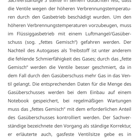
Sach­ver­stän­di­ge
S
stell­te in sei­nem Gut­ach­ten fest, dass
die Ven­ti­le we­gen der hö­he­ren Ver­bren­nungs­tem­pe­ra­tu­
ren durch den Gas­be­trieb be­schä­digt wur­den. Um den
hö­he­ren Ver­bren­nungs­tem­pe­ra­tu­ren vor­zu­beu­gen, muss
im Flüs­sig­gas­be­trieb mit ei­nem Luft­man­gel/Gas­über­
schuss (sog. „fet­tes Ge­misch“) ge­fah­ren wer­den. Der
Nach­teil des Au­to­ga­ses als Treib­stoff ist un­ter an­de­rem
die feh­len­de Schmier­fä­hig­keit des Ga­ses; durch das „fet­te
Ge­misch“ wer­den die Ven­ti­le bes­ser ge­schmiert, da in
dem Fall durch den Gas­über­schuss mehr Gas in das Ven­
til ge­langt. Die ent­spre­chen­den Da­ten für die Men­ge des
Gas­über­schus­ses wer­den bei dem Ein­bau auf ei­nem
Note­book ge­spei­chert, bei re­gel­mä­ßi­gen War­tun­gen
muss das „fet­tes Ge­misch“ mit dem er­for­der­li­chen An­teil
des Gas­über­schus­ses kon­trol­liert wer­den. Der Sach­ver­
stän­di­ge be­zeich­ne­te den Vor­gang als stän­di­ge Kor­rek­tur,
er er­läu­ter­te auch, gas­fes­te Ven­til­sit­ze ge­be es in