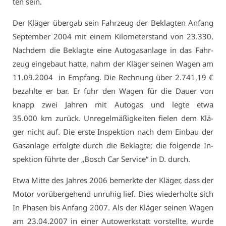
ten sein.
Der Klä­ger über­gab sein Fahr­zeug der Be­klag­ten An­fang
Sep­tem­ber 2004 mit ei­nem Ki­lo­me­ter­stand von 23.330.
Nach­dem die Be­klag­te ei­ne Au­to­gas­an­la­ge in das Fahr­
zeug ein­ge­baut hat­te, nahm der Klä­ger sei­nen Wa­gen am
11.09.2004 in Emp­fang. Die Rech­nung über 2.741,19 €
be­zahl­te er bar. Er fuhr den Wa­gen für die Dau­er von
knapp zwei Jah­ren mit Au­to­gas und leg­te et­wa
35.000 km zu­rück. Un­re­gel­mä­ßig­kei­ten fie­len dem Klä­
ger nicht auf. Die ers­te In­spek­ti­on nach dem Ein­bau der
Gas­an­la­ge er­folg­te durch die Be­klag­te; die fol­gen­de In­
spek­ti­on führ­te der „Bosch Car Ser­vice“ in D. durch.
Et­wa Mit­te des Jah­res 2006 be­merk­te der Klä­ger, dass der
Mo­tor vor­über­ge­hend un­ru­hig lief. Dies wie­der­hol­te sich
In Pha­sen bis An­fang 2007. Als der Klä­ger sei­nen Wa­gen
am 23.04.2007 in ei­ner Au­to­werk­statt vor­stell­te, wur­de