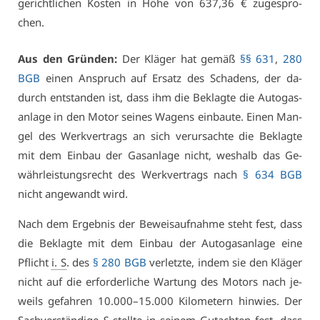
ge­richt­li­chen Kos­ten in Hö­he von 637,36 € zu­ge­spro­
chen.
Aus den Grün­den:
Der Klä­ger hat ge­mäß
§§ 631
,
280
BGB
ei­nen An­spruch auf Er­satz des Scha­dens, der da­
durch ent­stan­den ist, dass ihm die Be­klag­te die Au­to­gas­
an­la­ge in den Mo­tor sei­nes Wa­gens ein­bau­te. Ei­nen Man­
gel des Werk­ver­trags an sich ver­ur­sach­te die Be­klag­te
mit dem Ein­bau der Gas­an­la­ge nicht, wes­halb das Ge­
währ­leis­tungs­recht des Werk­ver­trags nach
§ 634 BGB
nicht an­ge­wandt wird.
Nach dem Er­geb­nis der Be­weis­auf­nah­me steht fest, dass
die Be­klag­te mit dem Ein­bau der Au­to­gas­an­la­ge ei­ne
Pflicht
i. S
. des
§ 280 BGB
ver­letz­te, in­dem sie den Klä­ger
nicht auf die er­for­der­li­che War­tung des Mo­tors nach je­
weils ge­fah­ren 10.000–15.000 Ki­lo­me­tern hin­wies. Der