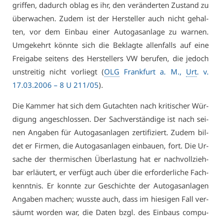
grif­fen, da­durch ob­lag es ihr, den ver­än­der­ten Zu­stand zu
über­wa­chen. Zu­dem ist der Her­stel­ler auch nicht ge­hal­
ten, vor dem Ein­bau ei­ner Au­to­gas­an­la­ge zu war­nen.
Um­ge­kehrt könn­te sich die Be­klag­te al­len­falls auf ei­ne
Frei­ga­be sei­tens des Her­stel­lers VW be­ru­fen, die je­doch
un­strei­tig nicht vor­liegt (
OLG
Frank­furt a. M.,
Urt
. v.
17.03.2006 – 8 U 211/05
).
Die Kam­mer hat sich dem Gut­ach­ten nach kri­ti­scher Wür­
di­gung an­ge­schlos­sen. Der Sach­ver­stän­di­ge ist nach sei­
nen An­ga­ben für Au­to­gas­an­la­gen zer­ti­fi­ziert. Zu­dem bil­
det er Fir­men, die Au­to­gas­an­la­gen ein­bau­en, fort. Die Ur­
sa­che der ther­mi­schen Über­las­tung hat er nach­voll­zieh­
bar er­läu­tert, er ver­fügt auch über die er­for­der­li­che Fach­
kennt­nis. Er konn­te zur Ge­schich­te der Au­to­gas­an­la­gen
An­ga­ben ma­chen; wuss­te auch, dass im hie­si­gen Fall ver­
säumt wor­den war, die Da­ten bzgl. des Ein­baus com­pu­