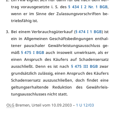
trag vor­aus­ge­setz­te i. S. des
§ 434 I 2 Nr. 1 BGB
,
wenn er im Sin­ne der Zu­las­sungs­vor­schrif­ten be­
triebs­fä­hig ist.
Bei ei­nem Ver­brauchs­gü­ter­kauf (
§ 474 I 1 BGB
) ist
ein in All­ge­mei­nen Ge­schäfts­be­din­gun­gen ent­hal­
te­ner pau­scha­ler Ge­währ­leis­tungs­aus­schluss ge­
mäß
§ 475 I BGB
auch in­so­weit un­wirk­sam, als er
ei­nen An­spruch des Käu­fers auf Scha­dens­er­satz
aus­schließt. Denn es ist nach
§ 475 III BGB
zwar
grund­sätz­lich zu­läs­sig, ei­nen An­spruch des Käu­fers
Scha­dens­er­satz aus­zu­schlie­ßen, doch fin­det ei­ne
gel­tungs­er­hal­ten­de Re­duk­ti­on des Ge­währ­leis­
tungs­aus­schlus­ses nicht statt.
OLG
Bre­men, Ur­teil vom 10.09.2003 –
1 U 12/03