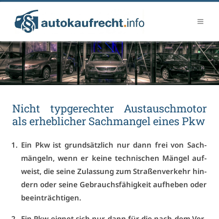
Nicht typ­ge­rech­ter Aus­tausch­mo­tor
als er­heb­li­cher Sach­man­gel ei­nes Pkw
Ein Pkw ist grund­sätz­lich nur dann frei von Sach­
män­geln, wenn er kei­ne tech­ni­schen Män­gel auf­
weist, die sei­ne Zu­las­sung zum Stra­ßen­ver­kehr hin­
dern oder sei­ne Ge­brauchs­fä­hig­keit auf­he­ben oder
be­ein­träch­ti­gen.
Ein Pkw eig­net sich nur dann für die nach dem Ver­