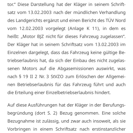
tor.“ Die­se Dar­stel­lung hat der Klä­ger in sei­nem Schrift­
satz vom 13.02.2003 nach der münd­li­chen Ver­hand­lung
des Land­ge­richts er­gänzt und ei­nen Be­richt des TÜV Nord
vom 12.02.2003 vor­ge­legt (An­la­ge K 11), in dem es
heißt: „Mo­tor BJZ nicht für die­ses Fahr­zeug zu­ge­las­sen“.
Der Klä­ger hat in sei­nem Schrift­satz vom 13.02.2003 im
Ein­zel­nen dar­ge­legt, dass das Fahr­zeug kei­ne gül­ti­ge Be­
triebs­er­laub­nis hat, da sich der Ein­bau des nicht zu­ge­las­
se­nen Mo­tors auf die Ab­gas­emis­sio­nen aus­wirkt, was
nach § 19 II 2 Nr. 3 StV­ZO zum Er­lö­schen der All­ge­mei­
nen Be­triebs­er­laub­nis für das Fahr­zeug führt und auch
die Er­tei­lung ei­ner Ein­zel­be­triebs­er­laub­nis hin­dert.
Auf die­se Aus­füh­run­gen hat der Klä­ger in der Be­ru­fungs­
be­grün­dung (dort S. 2) Be­zug ge­nom­men. Ei­ne sol­che
Be­zug­nah­me ist zu­läs­sig, und zwar auch in­so­weit, als sie
Vor­brin­gen in ei­nem Schrift­satz nach erst­in­stanz­li­cher