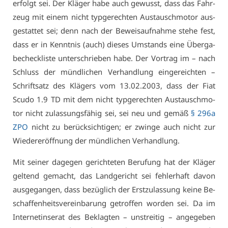
er­folgt sei. Der Klä­ger ha­be auch ge­wusst, dass das Fahr­
zeug mit ei­nem nicht typ­ge­rech­ten Aus­tausch­mo­tor aus­
ge­stat­tet sei; denn nach der Be­weis­auf­nah­me ste­he fest,
dass er in Kennt­nis (auch) die­ses Um­stands ei­ne Über­ga­
be­check­lis­te un­ter­schrie­ben ha­be. Der Vor­trag im – nach
Schluss der münd­li­chen Ver­hand­lung ein­ge­reich­ten –
Schrift­satz des Klä­gers vom 13.02.2003, dass der Fi­at
Scu­do 1.9 TD mit dem nicht typ­ge­rech­ten Aus­tausch­mo­
tor nicht zu­las­sungs­fä­hig sei, sei neu und ge­mäß
§ 296a
ZPO
nicht zu be­rück­sich­ti­gen; er zwin­ge auch nicht zur
Wie­der­er­öff­nung der münd­li­chen Ver­hand­lung.
Mit sei­ner da­ge­gen ge­rich­te­ten Be­ru­fung hat der Klä­ger
gel­tend ge­macht, das Land­ge­richt sei feh­ler­haft da­von
aus­ge­gan­gen, dass be­züg­lich der Erst­zu­las­sung kei­ne Be­
schaf­fen­heits­ver­ein­ba­rung ge­trof­fen wor­den sei. Da im
In­ter­net­in­se­rat des Be­klag­ten – un­strei­tig – an­ge­ge­ben