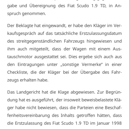
ga­be und Über­eig­nung des Fi­at Scu­do 1.9 TD, in An­
spruch ge­nom­men.
Der Be­klag­te hat ein­ge­wandt, er ha­be den Klä­ger im Ver­
kaufs­ge­spräch auf das tat­säch­li­che Erst­zu­las­sungs­da­tum
des streit­ge­gen­ständ­li­chen Fahr­zeugs hin­ge­wie­sen und
ihm auch mit­ge­teilt, dass der Wa­gen mit ei­nem Aus­
tausch­mo­tor aus­ge­stat­tet sei. Dies er­ge­be sich auch aus
den Ein­tra­gun­gen un­ter „sons­ti­ge Ver­mer­ke“ in ei­ner
Check­lis­te, die der Klä­ger bei der Über­ga­be des Fahr­
zeugs er­hal­ten ha­be.
Das Land­ge­richt hat die Kla­ge ab­ge­wie­sen. Zur Be­grün­
dung hat es aus­ge­führt, der in­so­weit be­weis­be­las­te­te Klä­
ger ha­be nicht be­wie­sen, dass die Par­tei­en ei­ne Be­schaf­
fen­heits­ver­ein­ba­rung des In­halts ge­trof­fen hät­ten, dass
die Erst­zu­las­sung des Fi­at Scu­do 1.9 TD im Ja­nu­ar 1998