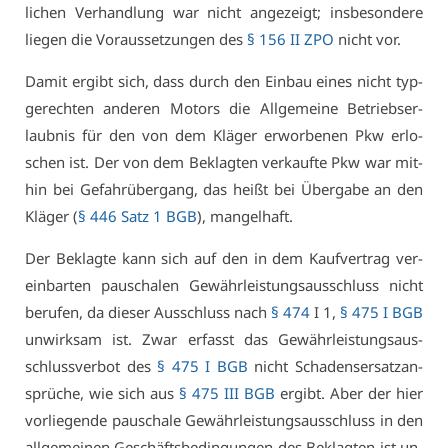
li­chen Ver­hand­lung war nicht an­ge­zeigt; ins­be­son­de­re
lie­gen die Vor­aus­set­zun­gen des
§ 156 II ZPO
nicht vor.
Da­mit er­gibt sich, dass durch den Ein­bau ei­nes nicht typ­
ge­rech­ten an­de­ren Mo­tors die All­ge­mei­ne Be­triebs­er­
laub­nis für den von dem Klä­ger er­wor­be­nen Pkw er­lo­
schen ist. Der von dem Be­klag­ten ver­kauf­te Pkw war mit­
hin bei Ge­fahr­über­gang, das heißt bei Über­ga­be an den
Klä­ger (
§ 446 Satz 1 BGB
), man­gel­haft.
Der Be­klag­te kann sich auf den in dem Kauf­ver­trag ver­
ein­bar­ten pau­scha­len Ge­währ­leis­tungs­aus­schluss nicht
be­ru­fen, da die­ser Aus­schluss nach
§ 474
I 1,
§ 475 I BGB
un­wirk­sam ist. Zwar er­fasst das Ge­währ­leis­tungs­aus­
schluss­ver­bot des
§ 475 I BGB
nicht Scha­dens­er­satz­an­
sprü­che, wie sich aus
§ 475 III BGB
er­gibt. Aber der hier
vor­lie­gen­de pau­scha­le Ge­währ­leis­tungs­aus­schluss in den
all­ge­mei­nen Ge­schäfts­be­din­gun­gen des Be­klag­ten ist un­