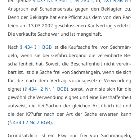
ten ge­mäß
§ 437 Nr. 3 Fall 1
,
§§ 280
I, III,
281 BGB
ein
An­spruch auf Scha­dens­er­satz ge­gen den Be­klag­ten zu.
Denn der Be­klag­te hat ei­ne Pflicht aus dem von den Par­
tei­en am 13.03.2002 ge­schlos­se­nen Kauf­ver­trag ver­letzt.
Die ver­kauf­te Sa­che war und ist man­gel­haft.
Nach
§ 434 I 1 BGB
ist die Kauf­sa­che frei von Sach­män­
geln, wenn sie bei Ge­fahr­über­gang die ver­ein­bar­te Be­
schaf­fen­heit hat. So­weit die Be­schaf­fen­heit nicht ver­ein­
bart ist, ist die Sa­che frei von Sach­män­geln, wenn sie sich
für die nach dem Ver­trag vor­aus­ge­setz­te Ver­wen­dung
eig­net (
§ 434 2 Nr. 1 BGB
), sonst, wenn sie sich für die
ge­wöhn­li­che Ver­wen­dung eig­net und ei­ne Be­schaf­fen­heit
auf­weist, die bei Sa­chen der glei­chen Art üb­lich ist und
die der K??ufer nach der Art der Sa­che er­war­ten kann
(
§ 434 I 2 Nr. 2 BGB
).
Grund­sätz­lich ist ein Pkw nur frei von Sach­män­geln,