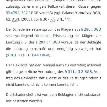
zu­läs­sig, da er man­gels Teil­bar­keit die­ser Klau­sel ge­gen
§§ 475
I,
307
I BGB ver­stößt (vgl. Pa­landt/
Hein­richs,
BGB,
62.
Aufl
. [2003], vor § 307
Rn
. 8 ff., 11).
Der Scha­dens­er­satz­an­spruch des Klä­gers aus
§ 280 I BGB
setzt vor­lie­gend nicht ei­ne Frist­set­zung des Klä­gers zur
Leis­tung i. S. des
§ 281 I 1 BGB
vor­aus, da der Be­klag­te
die Leis­tung ernst­haft und end­gül­tig ver­wei­gert hat
(
§ 281
II Fall 1,
§ 440 BGB
)
Der Be­klag­te hat den Man­gel auch zu ver­tre­ten; in­so­weit
gilt die ge­setz­li­che Ver­mu­tung des
§ 311a II 2 BGB
. Vor­
trag des Be­klag­ten da­zu, dass er das Leis­tungs­hin­der­nis
nicht kann­te und nicht ken­nen konn­te, fehlt.
Die Scha­dens­hö­he ist von dem Be­klag­ten nicht sub­stan­zi­
iert be­strit­ten wor­den.