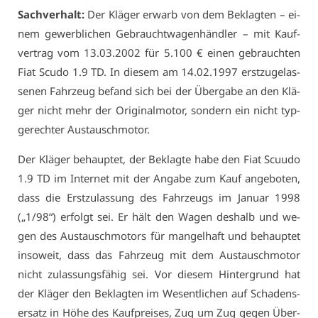
Sach­ver­halt:
Der Klä­ger er­warb von dem Be­klag­ten – ei­
nem ge­werb­li­chen Ge­braucht­wa­gen­händ­ler – mit Kauf­
ver­trag vom 13.03.2002 für 5.100 € ei­nen ge­brauch­ten
Fi­at Scu­do 1.9 TD. In die­sem am 14.02.1997 erst­zu­ge­las­
se­nen Fahr­zeug be­fand sich bei der Über­ga­be an den Klä­
ger nicht mehr der Ori­gi­nal­mo­tor, son­dern ein nicht typ­
ge­rech­ter Aus­tausch­mo­tor.
Der Klä­ger be­haup­tet, der Be­klag­te ha­be den Fi­at Scuudo
1.9 TD im In­ter­net mit der An­ga­be zum Kauf an­ge­bo­ten,
dass die Erst­zu­las­sung des Fahr­zeugs im Ja­nu­ar 1998
(„1/98“) er­folgt sei. Er hält den Wa­gen des­halb und we­
gen des Aus­tausch­mo­tors für man­gel­haft und be­haup­tet
in­so­weit, dass das Fahr­zeug mit dem Aus­tausch­mo­tor
nicht zu­las­sungs­fä­hig sei. Vor die­sem Hin­ter­grund hat
der Klä­ger den Be­klag­ten im We­sent­li­chen auf Scha­dens­
er­satz in Hö­he des Kauf­prei­ses, Zug um Zug ge­gen Über­