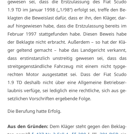
ge­we­sen sei, dass die Erst­zu­las­sung des Fi­at Scu­do
1.9 TD im Ja­nu­ar 1998 („1/98“) er­folgt sei, tref­fe den Be­
klag­ten die Be­weis­last da­für, dass er ihn, den Klä­ger, dar­
auf hin­ge­wie­sen ha­be, dass die Erst­zu­las­sung be­reits im
Fe­bru­ar 1997 statt­ge­fun­den ha­be. Die­sen Be­weis ha­be
der Be­klag­te nicht er­bracht. Au­ßer­dem – so hat der Klä­
ger gel­tend ge­macht – ha­be das Land­ge­richt ver­kannt,
dass erst­in­stanz­lich un­strei­tig ge­we­sen sei, dass das
streit­ge­gen­ständ­li­che Fahr­zeug mit ei­nem nicht typ­ge­
rech­ten Mo­tor aus­ge­stat­tet sei. Dass der Fi­at Scu­do
1.9 TD des­halb nicht über ei­ne All­ge­mei­ne Be­triebs­er­
laub­nis ver­fü­ge, sei le­dig­lich ei­ne recht­li­che, sich aus ge­
setz­li­chen Vor­schrif­ten er­ge­ben­de Fol­ge.
Die Be­ru­fung hat­te Er­folg.
Aus den Grün­den:
Dem Klä­ger steht ge­gen den Be­klag­