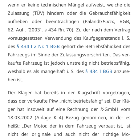
wenn er kei­ne tech­ni­schen Män­gel auf­weist, wel­che die
Zu­las­sung (TÜV) hin­dern oder die Ge­brauchs­fä­hig­keit
auf­he­ben oder be­ein­träch­ti­gen (Pa­landt/
Putzo,
BGB,
62.
Aufl
. [2003], § 434
Rn
. 70). Zu der nach dem Ver­trag
vor­aus­ge­setz­ten Ver­wen­dung des Kauf­ge­gen­stands i. S.
des
§ 434 I 2 Nr. 1 BGB
ge­hört die Be­triebs­fä­hig­keit des
Fahr­zeugs im Sin­ne der Zu­las­sungs­vor­schrif­ten. Das ver­
kauf­te Fahr­zeug ist je­doch un­strei­tig nicht be­triebs­fä­hig,
wes­halb es als man­gel­haft i. S. des
§ 434 I BGB
an­zu­se­
hen ist.
Der Klä­ger hat be­reits in der Klag­schrift vor­ge­tra­gen,
dass der ver­kauf­te Pkw „nicht be­triebs­fä­hig“ sei. Der Klä­
ger hat in­so­weit auf ei­ne Rech­nung der
K
-GmbH vom
18.03.2002 (An­la­ge K 4) Be­zug ge­nom­men, in der es
heißt: „Der Mo­tor, der in dem Fahr­zeug ver­baut ist, ist
nicht der ori­gi­na­le und auch nicht der rich­ti­ge Mo­