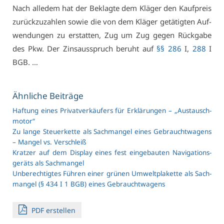
Nach al­le­dem hat der Be­klag­te dem Klä­ger den Kauf­preis
zu­rück­zu­zah­len so­wie die von dem Klä­ger ge­tä­tig­ten Auf­
wen­dun­gen zu er­stat­ten, Zug um Zug ge­gen Rück­ga­be
des Pkw. Der Zins­aus­spruch be­ruht auf
§§ 286
I,
288
I
BGB. …
Ähn­li­che Bei­trä­ge
Haf­tung ei­nes Pri­vat­ver­käu­fers für Er­klä­run­gen – „Aus­tausch­
mo­tor“
Zu lan­ge Steu­er­ket­te als Sach­man­gel ei­nes Ge­braucht­wa­gens
– Man­gel vs. Ver­schleiß
Krat­zer auf dem Dis­play ei­nes fest ein­ge­bau­ten Na­vi­ga­ti­ons­
ge­räts als Sach­man­gel
Un­be­rech­tig­tes Füh­ren ei­ner grü­nen Um­welt­pla­ket­te als Sach­
man­gel (§ 434 I 1 BGB) ei­nes Ge­braucht­wa­gens
PDF er­stel­len