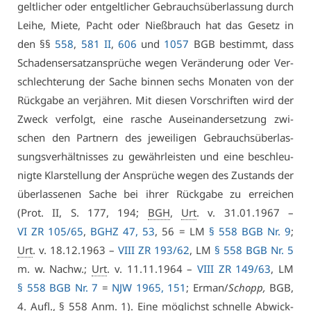
gelt­li­cher oder ent­gelt­li­cher Ge­brauchs­über­las­sung durch
Lei­he, Mie­te, Pacht oder Nieß­brauch hat das Ge­setz in
den §§
558
,
581 II
,
606
und
1057
BGB be­stimmt, dass
Scha­dens­er­satz­an­sprü­che we­gen Ver­än­de­rung oder Ver­
schlech­te­rung der Sa­che bin­nen sechs Mo­na­ten von der
Rück­ga­be an ver­jäh­ren. Mit die­sen Vor­schrif­ten wird der
Zweck ver­folgt, ei­ne ra­sche Aus­ein­an­der­set­zung zwi­
schen den Part­nern des je­wei­li­gen Ge­brauchs­über­las­
sungs­ver­hält­nis­ses zu ge­währ­leis­ten und ei­ne be­schleu­
nig­te Klar­stel­lung der An­sprü­che we­gen des Zu­stands der
über­las­se­nen Sa­che bei ih­rer Rück­ga­be zu er­rei­chen
(Prot. II, S. 177, 194;
BGH
,
Urt
. v. 31.01.1967 –
VI ZR 105/65
,
BGHZ 47, 53
, 56 = LM
§ 558 BGB Nr. 9
;
Urt
. v. 18.12.1963 –
VI­II ZR 193/62
, LM
§ 558 BGB Nr. 5
m. w. Nachw.;
Urt
. v. 11.11.1964 –
VI­II ZR 149/63
, LM
§ 558 BGB Nr. 7
=
NJW 1965, 151
; Er­man/
Schopp,
BGB,
4.
Aufl
., § 558 Anm. 1). Ei­ne mög­lichst schnel­le Ab­wick­