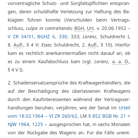
vor­ver­trag­li­che Schutz- und Sorg­falts­pflich­ten ent­spran­
gen, de­ren schuld­haf­te Ver­let­zung zur Haf­tung des Be­
klag­ten füh­ren konn­te (Ver­schul­den beim Ver­trags­
schluss,
cul­pa in con­tra­hen­do
;
BGH
,
Urt
. v. 20.06.1952 –
V ZR 34/51
,
BGHZ 6, 330
, 333;
La­renz,
Schuld­recht I,
8.
Aufl
., § 4 V;
Es­ser,
Schuld­recht, 2.
Aufl
., § 10). Hier­für
kam es recht­lich an­er­kann­ter­ma­ßen nicht dar­auf an, ob
es zu ei­nem Kauf­ab­schluss kam (vgl.
La­renz,
a. a. O
.,
§ 4 V I).
2. Scha­dens­er­satz­an­sprü­che des Kraft­wa­gen­händ­lers, die
auf der Be­schä­di­gung des über­las­se­nen Kraft­wa­gens
durch den Kauf­in­ter­es­sen­ten wäh­rend der Ver­trags­ver­
hand­lun­gen be­ru­hen, ver­jäh­ren, wie der Se­nat im
Ur­teil
vom 18.02.1964 –
VI ZR 260/62
, LM
§ 852 BGB Nr. 21
=
NJW 1964, 1225
– aus­ge­spro­chen hat, in sechs Mo­na­ten
von der Rück­ga­be des Wa­gens an. Für die Fäl­le un­ent­