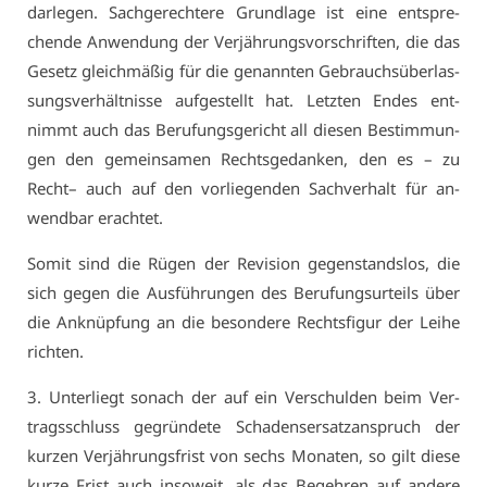
dar­le­gen. Sach­ge­rech­te­re Grund­la­ge ist ei­ne ent­spre­
chen­de An­wen­dung der Ver­jäh­rungs­vor­schrif­ten, die das
Ge­setz gleich­mä­ßig für die ge­nann­ten Ge­brauchs­über­las­
sungs­ver­hält­nis­se auf­ge­stellt hat. Letz­ten En­des ent­
nimmt auch das Be­ru­fungs­ge­richt all die­sen Be­stim­mun­
gen den ge­mein­sa­men Rechts­ge­dan­ken, den es – zu
Recht– auch auf den vor­lie­gen­den Sach­ver­halt für an­
wend­bar er­ach­tet.
So­mit sind die Rü­gen der Re­vi­si­on ge­gen­stands­los, die
sich ge­gen die Aus­füh­run­gen des Be­ru­fungs­ur­teils über
die An­knüp­fung an die be­son­de­re Rechts­fi­gur der Lei­he
rich­ten.
3. Un­ter­liegt so­nach der auf ein Ver­schul­den beim Ver­
trags­schluss ge­grün­de­te Scha­dens­er­satz­an­spruch der
kur­zen Ver­jäh­rungs­frist von sechs Mo­na­ten, so gilt die­se
kur­ze Frist auch in­so­weit, als das Be­geh­ren auf an­de­re