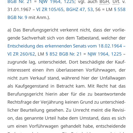
BGB Nr. 21
=
NJW 1964, 1225
; vgl. auch
BGH
,
Urt
. v.
31.01.1967 –
VI ZR 105/65
,
BGHZ 47, 53
, 56 = LM
§ 558
BGB Nr. 9
mit Anm.).
a) Das Be­ru­fungs­ge­richt ver­kennt nicht, dass der vor­lie­
gen­de Sach­ver­halt sich von dem Tat­be­stand, wel­cher der
Ent­schei­dung des er­ken­nen­den Se­nats vom 18.02.1964 –
VI ZR 260/62
, LM
§ 852 BGB Nr. 21
=
NJW 1964, 1225
–
zu­grun­de lag, un­ter­schei­det. Dort be­schä­dig­te der Kauf­
in­ter­es­sent ei­nen ihm über­las­se­nen Vor­führ­wa­gen, der
nicht zum Ver­kauf stand, wäh­rend hier der Un­fall­wa­gen
als Kauf­ge­gen­stand in Be­tracht kam. Mit Recht hat das
Be­ru­fungs­ge­richt hier­in aber für die zu be­ant­wor­ten­de
Rechts­fra­ge der Ver­jäh­rung kei­nen Grund zu un­ter­schied­
li­cher Be­ur­tei­lung ge­se­hen. Zu Un­recht meint die Re­vi­si­
on, das ge­nann­te Ur­teil ha­be dem Um­stand, dass es sich
um ei­nen Vor­führ­wa­gen ge­han­delt ha­be, ent­schei­den­de