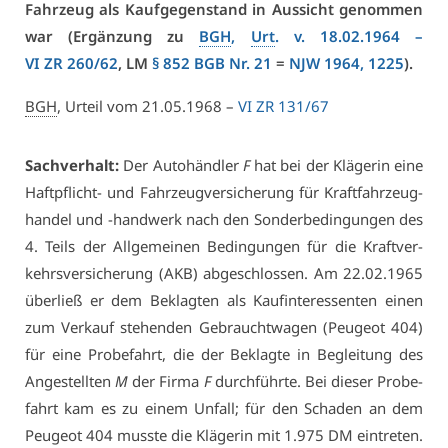
Fahr­zeug als Kauf­ge­gen­stand in Aus­sicht ge­nom­men
war (Er­gän­zung zu
BGH
,
Urt
. v. 18.02.1964 –
VI ZR 260/62
, LM
§ 852 BGB Nr. 21
=
NJW 1964, 1225
).
BGH
, Ur­teil vom 21.05.1968 –
VI ZR 131/67
Sach­ver­halt:
Der Au­to­händ­ler
F
hat bei der Klä­ge­rin ei­ne
Haft­pflicht- und Fahr­zeug­ver­si­che­rung für Kraft­fahr­zeug­
han­del und -hand­werk nach den Son­der­be­din­gun­gen des
4. Teils der All­ge­mei­nen Be­din­gun­gen für die Kraft­ver­
kehrs­ver­si­che­rung (AKB) ab­ge­schlos­sen. Am 22.02.1965
über­ließ er dem Be­klag­ten als Kauf­in­ter­es­sen­ten ei­nen
zum Ver­kauf ste­hen­den Ge­braucht­wa­gen (Peu­geot 404)
für ei­ne Pro­be­fahrt, die der Be­klag­te in Be­glei­tung des
An­ge­stell­ten
M
der Fir­ma
F
durch­führ­te. Bei die­ser Pro­be­
fahrt kam es zu ei­nem Un­fall; für den Scha­den an dem
Peu­geot 404 muss­te die Klä­ge­rin mit 1.975 DM ein­tre­ten.