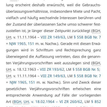
lung er­scheint des­halb er­wünscht, weil die Ge­brauchs­
über­las­sungs­ver­hält­nis­se, ins­be­son­de­re Mie­te und Pacht,
viel­fach und häu­fig wech­seln­de In­ter­es­sen be­rüh­ren und
der Zu­stand der über­las­se­nen Sa­che um­so schwe­rer fest­
zu­stel­len ist, je län­ger die­ser Zeit­punkt zu­rück­liegt (
BGH
,
Urt
. v. 11.11.1964 –
VI­II ZR 149/63
, LM
§ 558 BGB Nr. 7
=
NJW 1965, 151
m. w. Nachw.). Ge­ra­de mit die­sen Er­wä­
gun­gen wird in Schrift­tum und Recht­spre­chung ganz
über­wie­gend die Auf­fas­sung ver­tre­ten, dass die ge­nann­
ten Ver­jäh­rungs­vor­schrif­ten weit aus­zu­le­gen sind (
BGH
,
Urt
. v. 18.12.1963 –
VI­II ZR 193/62
, LM
§ 558 BGB Nr. 5
;
Urt
. v. 11.11.1964 –
VI­II ZR 149/63
, LM
§ 558 BGB Nr. 7
=
NJW 1965, 151
m. w. Nachw.). Sinn und Zweck die­ser
ge­setz­li­chen Ver­jäh­rungs­vor­schrif­ten er­hei­schen ei­ne
ent­spre­chen­de An­wen­dung auf Fäl­le der vor­lie­gen­den
Art (
BGH
,
Urt
. v. 18.02.1964 –
VI ZR 260/62
, LM
§ 852