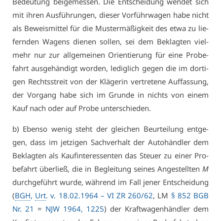
Be­deu­tung bei­ge­mes­sen. Die Ent­schei­dung wen­det sich
mit ih­ren Aus­füh­run­gen, die­ser Vor­führ­wa­gen ha­be nicht
als Be­weis­mit­tel für die Mus­ter­mä­ßig­keit des et­wa zu lie­
fern­den Wa­gens die­nen sol­len, sei dem Be­klag­ten viel­
mehr nur zur all­ge­mei­nen Ori­en­tie­rung für ei­ne Pro­be­
fahrt aus­ge­hän­digt wor­den, le­dig­lich ge­gen die im dor­ti­
gen Rechts­streit von der Klä­ge­rin ver­tre­te­ne Auf­fas­sung,
der Vor­gang ha­be sich im Grun­de in nichts von ei­nem
Kauf nach oder auf Pro­be un­ter­schie­den.
b) Eben­so we­nig steht der glei­chen Be­ur­tei­lung ent­ge­
gen, dass im jet­zi­gen Sach­ver­halt der Au­to­händ­ler dem
Be­klag­ten als Kauf­in­ter­es­sen­ten das Steu­er zu ei­ner Pro­
be­fahrt über­ließ, die in Be­glei­tung sei­nes An­ge­stell­ten
M
durch­ge­führt wur­de, wäh­rend im Fall je­ner Ent­schei­dung
(
BGH
,
Urt
. v. 18.02.1964 –
VI ZR 260/62
, LM
§ 852 BGB
Nr. 21
=
NJW 1964, 1225
) der Kraft­wa­gen­händ­ler dem