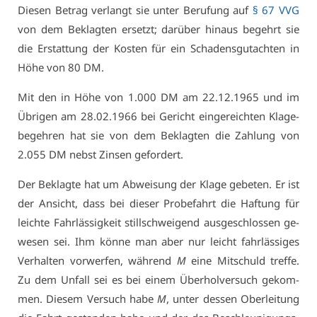
Die­sen Be­trag ver­langt sie un­ter Be­ru­fung auf
§ 67 VVG
von dem Be­klag­ten er­setzt; dar­über hin­aus be­gehrt sie
die Er­stat­tung der Kos­ten für ein Scha­dens­gut­ach­ten in
Hö­he von 80 DM.
Mit den in Hö­he von 1.000 DM am 22.12.1965 und im
Üb­ri­gen am 28.02.1966 bei Ge­richt ein­ge­reich­ten Kla­ge­
be­geh­ren hat sie von dem Be­klag­ten die Zah­lung von
2.055 DM nebst Zin­sen ge­for­dert.
Der Be­klag­te hat um Ab­wei­sung der Kla­ge ge­be­ten. Er ist
der An­sicht, dass bei die­ser Pro­be­fahrt die Haf­tung für
leich­te Fahr­läs­sig­keit still­schwei­gend aus­ge­schlos­sen ge­
we­sen sei. Ihm kön­ne man aber nur leicht fahr­läs­si­ges
Ver­hal­ten vor­wer­fen, wäh­rend
M
ei­ne Mit­schuld tref­fe.
Zu dem Un­fall sei es bei ei­nem Über­hol­ver­such ge­kom­
men. Die­sem Ver­such ha­be
M
, un­ter des­sen Ober­lei­tung