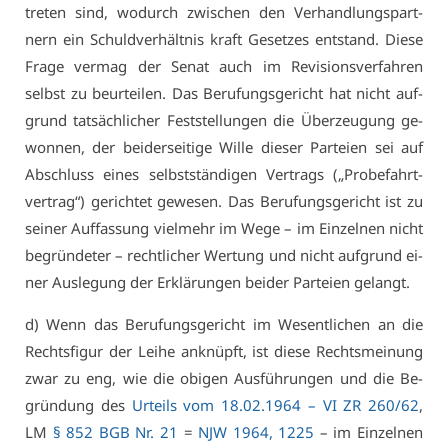
tre­ten sind, wo­durch zwi­schen den Ver­hand­lungs­part­
nern ein Schuld­ver­hält­nis kraft Ge­set­zes ent­stand. Die­se
Fra­ge ver­mag der Se­nat auch im Re­vi­si­ons­ver­fah­ren
selbst zu be­ur­tei­len. Das Be­ru­fungs­ge­richt hat nicht auf­
grund tat­säch­li­cher Fest­stel­lun­gen die Über­zeu­gung ge­
won­nen, der bei­der­sei­ti­ge Wil­le die­ser Par­tei­en sei auf
Ab­schluss ei­nes selbst­stän­di­gen Ver­trags („Pro­be­fahrt­
ver­trag“) ge­rich­tet ge­we­sen. Das Be­ru­fungs­ge­richt ist zu
sei­ner Auf­fas­sung viel­mehr im We­ge – im Ein­zel­nen nicht
be­grün­de­ter – recht­li­cher Wer­tung und nicht auf­grund ei­
ner Aus­le­gung der Er­klä­run­gen bei­der Par­tei­en ge­langt.
d) Wenn das Be­ru­fungs­ge­richt im We­sent­li­chen an die
Rechts­fi­gur der Lei­he an­knüpft, ist die­se Rechts­mei­nung
zwar zu eng, wie die obi­gen Aus­füh­run­gen und die Be­
grün­dung des
Ur­teils vom 18.02.1964 –
VI ZR 260/62
,
LM
§ 852 BGB Nr. 21
=
NJW 1964, 1225
– im Ein­zel­nen