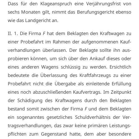
Dass für den Kla­ge­an­spruch ei­ne Ver­jäh­rungs­frist von
sechs Mo­na­ten gilt, nimmt das Be­ru­fungs­ge­richt eben­so
wie das Land­ge­richt an.
II. 1. Die Fir­ma
F
hat dem Be­klag­ten den Kraft­wa­gen zu
ei­ner Pro­be­fahrt im Rah­men der auf­ge­nom­me­nen Kauf­
ver­hand­lun­gen über­las­sen. Der Be­klag­te soll­te ihn aus­
pro­bie­ren kön­nen, um sich über den An­kauf die­ses oder
ei­nes an­de­ren Wa­gens schlüs­sig zu wer­den. Er­sicht­lich
be­deu­te­te die Über­las­sung des Kraft­fahr­zeugs zu ei­ner
Pro­be­fahrt nicht die Über­ga­be als ein­lei­ten­de Er­fül­lung
ei­nes noch ab­zu­schlie­ßen­den Kauf­ver­trags. Im Zeit­punkt
der Schä­di­gung des Kraft­wa­gens durch den Be­klag­ten
be­stand so­mit zwi­schen der Fir­ma
F
und dem Be­klag­ten
ein so­ge­nann­tes ge­setz­li­ches Schuld­ver­hält­nis der Ver­
trags­ver­hand­lun­gen, das zwar kei­ne pri­mä­ren Leis­tungs­
pflich­ten zum Ge­gen­stand hat­te, dem aber be­son­de­re