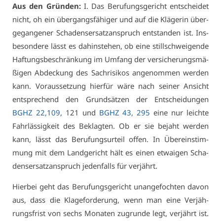
Aus den Grün­den:
I. Das Be­ru­fungs­ge­richt ent­schei­det
nicht, oh ein über­gangs­fä­hi­ger und auf die Klä­ge­rin über­
ge­gan­ge­ner Scha­dens­er­satz­an­spruch ent­stan­den ist. Ins­
be­son­de­re lässt es da­hin­ste­hen, ob ei­ne still­schwei­gen­de
Haf­tungs­be­schrän­kung im Um­fang der ver­si­che­rungs­mä­
ßi­gen Ab­de­ckung des Sach­ri­si­kos an­ge­nom­men wer­den
kann. Vor­aus­set­zung hier­für wä­re nach sei­ner An­sicht
ent­spre­chend den Grund­sät­zen der Ent­schei­dun­gen
BGHZ 22,109
, 121 und
BGHZ 43, 295
ei­ne nur leich­te
Fahr­läs­sig­keit des Be­klag­ten. Ob er sie be­jaht wer­den
kann, lässt das Be­ru­fungs­ur­teil of­fen. In Über­ein­stim­
mung mit dem Land­ge­richt hält es ei­nen et­wai­gen Scha­
dens­er­satz­an­spruch je­den­falls für ver­jährt.
Hier­bei geht das Be­ru­fungs­ge­richt un­an­ge­foch­ten da­von
aus, dass die Kla­ge­for­de­rung, wenn man ei­ne Ver­jäh­
rungs­frist von sechs Mo­na­ten zu­grun­de legt, ver­jährt ist.