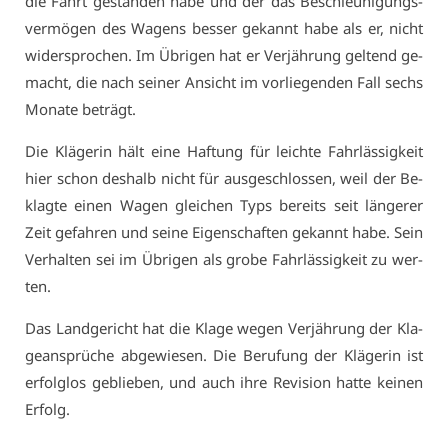
die Fahrt ge­stan­den ha­be und der das Be­schleu­ni­gungs­
ver­mö­gen des Wa­gens bes­ser ge­kannt ha­be als er, nicht
wi­der­spro­chen. Im Üb­ri­gen hat er Ver­jäh­rung gel­tend ge­
macht, die nach sei­ner An­sicht im vor­lie­gen­den Fall sechs
Mo­na­te be­trägt.
Die Klä­ge­rin hält ei­ne Haf­tung für leich­te Fahr­läs­sig­keit
hier schon des­halb nicht für aus­ge­schlos­sen, weil der Be­
klag­te ei­nen Wa­gen glei­chen Typs be­reits seit län­ge­rer
Zeit ge­fah­ren und sei­ne Ei­gen­schaf­ten ge­kannt ha­be. Sein
Ver­hal­ten sei im Üb­ri­gen als gro­be Fahr­läs­sig­keit zu wer­
ten.
Das Land­ge­richt hat die Kla­ge we­gen Ver­jäh­rung der Kla­
ge­an­sprü­che ab­ge­wie­sen. Die Be­ru­fung der Klä­ge­rin ist
er­folg­los ge­blie­ben, und auch ih­re Re­vi­si­on hat­te kei­nen
Er­folg.