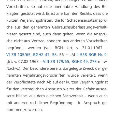
Vor­schrif­ten, so auf ei­ne un­er­laub­te Hand­lung des Be­
klag­ten ge­stützt wird. Es ist an­er­kann­ten Rechts, dass die
kur­zen Ver­jäh­rungs­fris­ten, die für Scha­dens­er­satz­an­sprü­
che aus den ge­nann­ten Ge­brauchs­über­las­sungs­ver­hält­
nis­sen ge­setzt sind, auch dann gel­ten, wenn die An­sprü­
che nicht aus Ver­trag, son­dern aus an­de­ren Vor­schrif­ten
be­grün­det wer­den (vgl.
BGH
,
Urt
. v. 31.01.1967 –
VI ZR 105/65
,
BGHZ 47, 53
, 56 = LM
§ 558 BGB Nr. 9
;
Urt
. v. 07.02.1968 –
VI­II ZR 179/65
,
BGHZ 49, 278
m. w.
Nachw.). Der be­son­de­re be­reits dar­ge­leg­te Zweck der ge­
nann­ten Ver­jäh­rungs­vor­schrif­ten wür­de ver­ei­telt, wenn
der Ver­pflich­te­te nach Ab­lauf der kur­zen Ver­jäh­rungs­frist
für den ver­trag­li­chen An­spruch wei­ter der Ge­fahr aus­ge­
setzt blie­be, aus dem glei­chen Sach­ver­halt – wenn auch
mit an­de­rer recht­li­cher Be­grün­dung – in An­spruch ge­
nom­men zu wer­den.