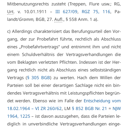
Mit­be­nut­zungs­rechts zu­steht (Trep­pen, Flu­re usw.; RG,
Urt
. v. 10.01.1911 –
III 627/09
,
RGZ 75, 116
, Pa­
landt/
Gramm,
BGB, 27.
Aufl
., § 558 Anm. 1 a).
c) Al­ler­dings cha­rak­te­ri­siert das Be­ru­fungs­ur­teil den Vor­
gang, der zur Pro­be­fahrt führ­te, recht­lich als Ab­schluss
ei­nes „Pro­be­fahrt­ver­trags“ und ent­nimmt ihm und nicht
ei­nem Schuld­ver­hält­nis der Ver­trags­ver­hand­lun­gen die
vom Be­klag­ten ver­letz­ten Pflich­ten. In­des­sen ist der Her­
gang recht­lich nicht als Ab­schluss ei­nes selbst­stän­di­gen
Ver­trags (
§ 305 BGB
) zu wer­ten. Hach dem Wil­len der
Par­tei­en soll bei ei­ner der­ar­ti­gen Sach­la­ge nicht ein bin­
den­des Ver­trags­ver­hält­nis mit Leis­tungs­pflich­ten be­grün­
det wer­den. Eben­so wie im Fal­le der
Ent­schei­dung vom
18.02.1964 –
VI ZR 260/62
, LM
§ 852 BGB Nr. 21
=
NJW
1964, 1225
– ist da­von aus­zu­ge­hen, dass die Par­tei­en le­
dig­lich in un­ver­bind­li­che Ver­trags­ver­hand­lun­gen ein­ge­