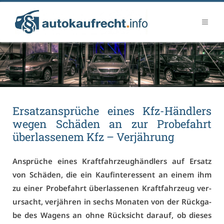
Er­satz­an­sprü­che ei­nes Kfz-Händ­lers
we­gen Schä­den an zur Pro­be­fahrt
über­las­se­nem Kfz – Ver­jäh­rung
An­sprü­che ei­nes Kraft­fahr­zeug­händ­lers auf Er­satz
von Schä­den, die ein Kauf­in­ter­es­sent an ei­nem ihm
zu ei­ner Pro­be­fahrt über­las­se­nen Kraft­fahr­zeug ver­
ur­sacht, ver­jäh­ren in sechs Mo­na­ten von der Rück­ga­
be des Wa­gens an oh­ne Rück­sicht dar­auf, ob die­ses