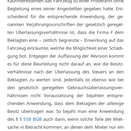
Kauf­in­ter­es­sen­ten das Fahr­zeug zu ei­ner Pro­be­fahrt oh­ne
Be­glei­tung ei­nes sei­ner An­ge­stell­ten ge­ge­ben hat­te. Ent­
schei­dend für die ent­spre­chen­de An­wen­dung, der ge­
nann­ten Ver­jäh­rungs­vor­schrif­ten der ge­setz­lich ge­re­gel­
ten Über­las­sungs­ver­hält­nis­se ist, dass die Fir­ma
F
dem
Be­klag­ten ei­ne – zeit­lich be­grenz­te – Ein­wir­kung auf das
Fahr­zeug ein­räum­te, wel­che die Mög­lich­keit ei­ner Schä­di­
gung bot. Ent­ge­gen der Auf­fas­sung der Re­vi­si­on kommt
es für die­se Be­ur­tei­lung nicht dar­auf an, wie die Be­sitz­
ver­hält­nis­se nach der Über­las­sung des Steu­ers an den
Be­klag­ten zu wer­ten sind. Je­den­falls ist eben­so wie bei
den ge­setz­lich ge­re­gel­ten Ge­brauchs­über­las­sungs­ver­
hält­nis­sen nicht Vor­aus­set­zung der be­jah­ten ent­spre­
chen­den An­wen­dung, dass dem Be­klag­ten der
al­lei­ni­ge
Be­sitz über­tra­gen war. So be­jaht man ei­ne An­wen­dung
des §
§ 558 BGB
auch dann, wenn sol­che Tei­le der Miet­
sa­che in Be­tracht kom­men, an de­nen dem Mie­ter nur ein