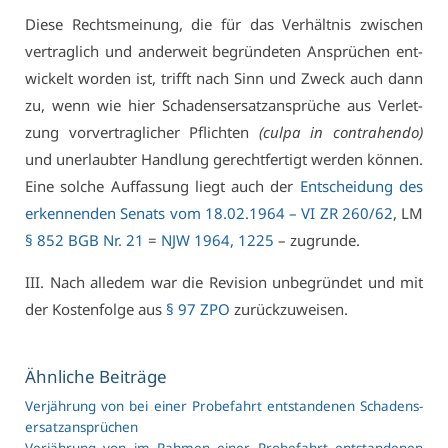
Die­se Rechts­mei­nung, die für das Ver­hält­nis zwi­schen
ver­trag­lich und an­der­weit be­grün­de­ten An­sprü­chen ent­
wi­ckelt wor­den ist, trifft nach Sinn und Zweck auch dann
zu, wenn wie hier Scha­dens­er­satz­an­sprü­che aus Ver­let­
zung vor­ver­trag­li­cher Pflich­ten
(cul­pa in con­tra­hen­do)
und un­er­laub­ter Hand­lung ge­recht­fer­tigt wer­den kön­nen.
Ei­ne sol­che Auf­fas­sung liegt auch der
Ent­schei­dung des
er­ken­nen­den Se­nats vom 18.02.1964 –
VI ZR 260/62
, LM
§ 852 BGB Nr. 21
=
NJW 1964, 1225
– zu­grun­de.
III. Nach al­le­dem war die Re­vi­si­on un­be­grün­det und mit
der Kos­ten­fol­ge aus
§ 97 ZPO
zu­rück­zu­wei­sen.
Ähn­li­che Bei­trä­ge
Ver­jäh­rung von bei ei­ner Pro­be­fahrt ent­stan­de­nen Scha­dens­
er­satz­an­sprü­chen