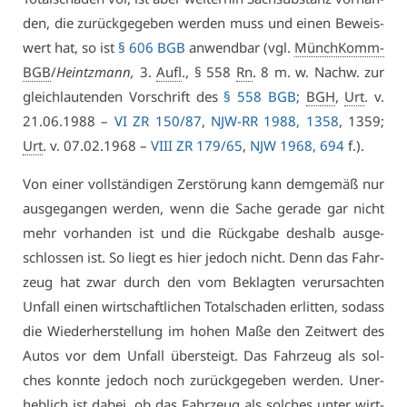
den, die zu­rück­ge­ge­ben wer­den muss und ei­nen Be­weis­
wert hat, so ist
§ 606 BGB
an­wend­bar (vgl.
MünchKomm-
BGB
/
Heint­zmann,
3.
Aufl
., § 558
Rn
. 8 m. w. Nachw. zur
gleich­lau­ten­den Vor­schrift des
§ 558 BGB
;
BGH
,
Urt
. v.
21.06.1988 –
VI ZR 150/87
,
NJW-RR 1988, 1358
, 1359;
Urt
. v. 07.02.1968 –
VI­II ZR 179/65
,
NJW 1968, 694
f.).
Von ei­ner voll­stän­di­gen Zer­stö­rung kann dem­ge­mäß nur
aus­ge­gan­gen wer­den, wenn die Sa­che ge­ra­de gar nicht
mehr vor­han­den ist und die Rück­ga­be des­halb aus­ge­
schlos­sen ist. So liegt es hier je­doch nicht. Denn das Fahr­
zeug hat zwar durch den vom Be­klag­ten ver­ur­sach­ten
Un­fall ei­nen wirt­schaft­li­chen To­tal­scha­den er­lit­ten, so­dass
die Wie­der­her­stel­lung im ho­hen Ma­ße den Zeit­wert des
Au­tos vor dem Un­fall über­steigt. Das Fahr­zeug als sol­
ches konn­te je­doch noch zu­rück­ge­ge­ben wer­den. Un­er­
heb­lich ist da­bei, ob das Fahr­zeug als sol­ches un­ter wirt­