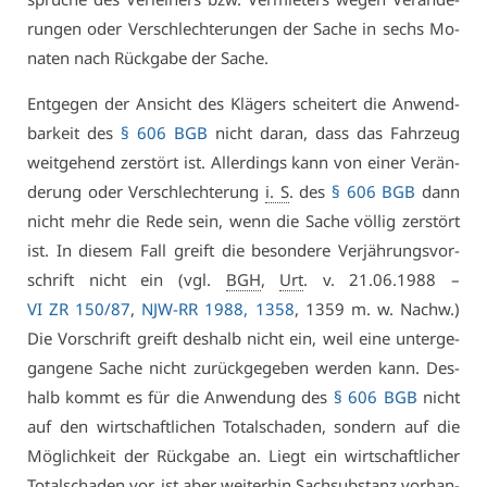
run­gen oder Ver­schlech­te­run­gen der Sa­che in sechs Mo­
na­ten nach Rück­ga­be der Sa­che.
Ent­ge­gen der An­sicht des Klä­gers schei­tert die An­wend­
bar­keit des
§ 606 BGB
nicht dar­an, dass das Fahr­zeug
weit­ge­hend zer­stört ist. Al­ler­dings kann von ei­ner Ver­än­
de­rung oder Ver­schlech­te­rung
i. S
. des
§ 606 BGB
dann
nicht mehr die Re­de sein, wenn die Sa­che völ­lig zer­stört
ist. In die­sem Fall greift die be­son­de­re Ver­jäh­rungs­vor­
schrift nicht ein (vgl.
BGH
,
Urt
. v. 21.06.1988 –
VI ZR 150/87
,
NJW-RR 1988, 1358
, 1359 m. w. Nachw.)
Die Vor­schrift greift des­halb nicht ein, weil ei­ne un­ter­ge­
gan­ge­ne Sa­che nicht zu­rück­ge­ge­ben wer­den kann. Des­
halb kommt es für die An­wen­dung des
§ 606 BGB
nicht
auf den wirt­schaft­li­chen To­tal­scha­den, son­dern auf die
Mög­lich­keit der Rück­ga­be an. Liegt ein wirt­schaft­li­cher
To­tal­scha­den vor, ist aber wei­ter­hin Sach­sub­stanz vor­han­