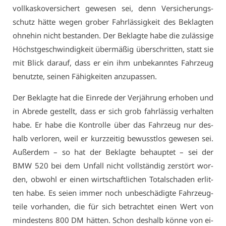
voll­kas­ko­ver­si­chert ge­we­sen sei, denn Ver­si­che­rungs­
schutz hät­te we­gen gro­ber Fahr­läs­sig­keit des Be­klag­ten
oh­ne­hin nicht be­stan­den. Der Be­klag­te ha­be die zu­läs­si­ge
Höchst­ge­schwin­dig­keit über­mä­ßig über­schrit­ten, statt sie
mit Blick dar­auf, dass er ein ihm un­be­kann­tes Fahr­zeug
be­nutz­te, sei­nen Fä­hig­kei­ten an­zu­pas­sen.
Der Be­klag­te hat die Ein­re­de der Ver­jäh­rung er­ho­ben und
in Ab­re­de ge­stellt, dass er sich grob fahr­läs­sig ver­hal­ten
ha­be. Er ha­be die Kon­trol­le über das Fahr­zeug nur des­
halb ver­lo­ren, weil er kurz­zei­tig be­wusst­los ge­we­sen sei.
Au­ßer­dem – so hat der Be­klag­te be­haup­tet – sei der
BMW 520 bei dem Un­fall nicht voll­stän­dig zer­stört wor­
den, ob­wohl er ei­nen wirt­schaft­li­chen To­tal­scha­den er­lit­
ten ha­be. Es sei­en im­mer noch un­be­schä­dig­te Fahr­zeug­
tei­le vor­han­den, die für sich be­trach­tet ei­nen Wert von
min­des­tens 800 DM hät­ten. Schon des­halb kön­ne von ei­