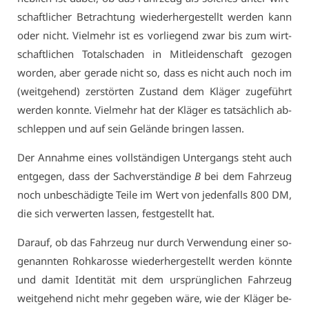
schaft­li­cher Be­trach­tung wie­der­her­ge­stellt wer­den kann
oder nicht. Viel­mehr ist es vor­lie­gend zwar bis zum wirt­
schaft­li­chen To­tal­scha­den in Mit­lei­den­schaft ge­zo­gen
wor­den, aber ge­ra­de nicht so, dass es nicht auch noch im
(weit­ge­hend) zer­stör­ten Zu­stand dem Klä­ger zu­ge­führt
wer­den konn­te. Viel­mehr hat der Klä­ger es tat­säch­lich ab­
schlep­pen und auf sein Ge­län­de brin­gen las­sen.
Der An­nah­me ei­nes voll­stän­di­gen Un­ter­gangs steht auch
ent­ge­gen, dass der Sach­ver­stän­di­ge
B
bei dem Fahr­zeug
noch un­be­schä­dig­te Tei­le im Wert von je­den­falls 800 DM,
die sich ver­wer­ten las­sen, fest­ge­stellt hat.
Dar­auf, ob das Fahr­zeug nur durch Ver­wen­dung ei­ner so­
ge­nann­ten Roh­ka­ros­se wie­der­her­ge­stellt wer­den könn­te
und da­mit Iden­ti­tät mit dem ur­sprüng­li­chen Fahr­zeug
weit­ge­hend nicht mehr ge­ge­ben wä­re, wie der Klä­ger be­