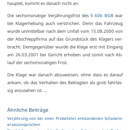
haup­tet, kommt es da­nach nicht an.
Die sechs­mo­na­ti­ge Ver­jäh­rungs­frist des
§ 606 BGB
war
bei Kla­ger­he­bung auch ver­stri­chen. Denn das Fahr­zeug
wur­de un­mit­tel­bar nach dem Un­fall vom 15.08.2000 von
der Ab­schlepp­fir­ma auf das Grund­stück des Klä­gers ver­
bracht. Dem­ge­gen­über wur­de die Kla­ge erst mit Ein­gang
am 26.03.2001 bei Ge­richt er­ho­ben und so­mit nach Ab­
lauf der sechs­mo­na­ti­gen Frist.
Die Kla­ge war da­nach ab­zu­wei­sen, oh­ne dass es dar­auf
an­kam, ob das Ver­hal­ten des Be­klag­ten als grob fahr­läs­
sig an­zu­se­hen ist. …
Ähn­li­che Bei­trä­ge
Ver­jäh­rung von bei ei­ner Pro­be­fahrt ent­stan­de­nen Scha­dens­
er­satz­an­sprü­chen