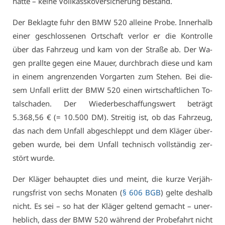
hat­te – kei­ne Voll­kas­s­ko­ver­si­che­rung be­stand.
Der Be­klag­te fuhr den BMW 520 al­lei­ne Pro­be. In­ner­halb
ei­ner ge­schlos­se­nen Ort­schaft ver­lor er die Kon­trol­le
über das Fahr­zeug und kam von der Stra­ße ab. Der Wa­
gen prall­te ge­gen ei­ne Mau­er, durch­brach die­se und kam
in ei­nem an­gren­zen­den Vor­gar­ten zum Ste­hen. Bei die­
sem Un­fall er­litt der BMW 520 ei­nen wirt­schaft­li­chen To­
tal­scha­den. Der Wie­der­be­schaf­fungs­wert be­trägt
5.368,56 € (= 10.500 DM). Strei­tig ist, ob das Fahr­zeug,
das nach dem Un­fall ab­ge­schleppt und dem Klä­ger über­
ge­ben wur­de, bei dem Un­fall tech­nisch voll­stän­dig zer­
stört wur­de.
Der Klä­ger be­haup­tet dies und meint, die kur­ze Ver­jäh­
rungs­frist von sechs Mo­na­ten (
§ 606 BGB
) gel­te des­halb
nicht. Es sei – so hat der Klä­ger gel­tend ge­macht – un­er­
heb­lich, dass der BMW 520 wäh­rend der Pro­be­fahrt nicht