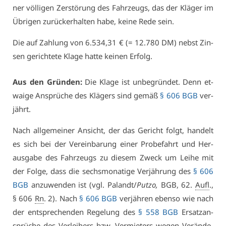
ner völ­li­gen Zer­stö­rung des Fahr­zeugs, das der Klä­ger im
Üb­ri­gen zu­rück­er­hal­ten ha­be, kei­ne Re­de sein.
Die auf Zah­lung von 6.534,31 € (= 12.780 DM) nebst Zin­
sen ge­rich­te­te Kla­ge hat­te kei­nen Er­folg.
Aus den Grün­den:
Die Kla­ge ist un­be­grün­det. Denn et­
wai­ge An­sprü­che des Klä­gers sind ge­mäß
§ 606 BGB
ver­
jährt.
Nach all­ge­mei­ner An­sicht, der das Ge­richt folgt, han­delt
es sich bei der Ver­ein­ba­rung ei­ner Pro­be­fahrt und Her­
aus­ga­be des Fahr­zeugs zu die­sem Zweck um Lei­he mit
der Fol­ge, dass die sechs­mo­na­ti­ge Ver­jäh­rung des
§ 606
BGB
an­zu­wen­den ist (vgl. Pa­landt/
Putzo,
BGB, 62.
Aufl
.,
§ 606
Rn
. 2). Nach
§ 606 BGB
ver­jäh­ren eben­so wie nach
der ent­spre­chen­den Re­ge­lung des
§ 558 BGB
Er­satz­an­
sprü­che des Ver­lei­hers bzw. Ver­mie­ters we­gen Ver­än­de­