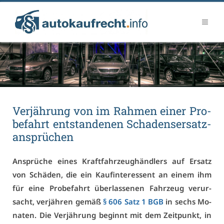
Ver­jäh­rung von im Rah­men ei­ner Pro­
be­fahrt ent­stan­de­nen Scha­dens­er­satz­
an­sprü­chen
An­sprü­che ei­nes Kraft­fahr­zeug­händ­lers auf Er­satz
von Schä­den, die ein Kauf­in­ter­es­sent an ei­nem ihm
für ei­ne Pro­be­fahrt über­las­se­nen Fahr­zeug ver­ur­
sacht, ver­jäh­ren ge­mäß
§ 606 Satz 1 BGB
in sechs Mo­
na­ten. Die Ver­jäh­rung be­ginnt mit dem Zeit­punkt, in