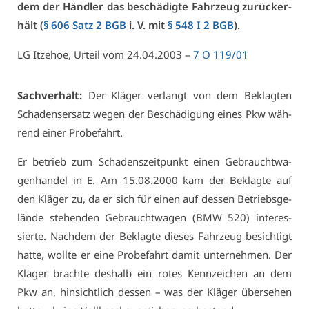
dem der Händ­ler das be­schä­dig­te Fahr­zeug zu­rück­er­
hält (
§ 606 Satz 2 BGB
i. V
. mit
§ 548 I 2 BGB
).
LG It­ze­hoe, Ur­teil vom 24.04.2003 –
7 O 119/01
Sach­ver­halt:
Der Klä­ger ver­langt von dem Be­klag­ten
Scha­dens­er­satz we­gen der Be­schä­di­gung ei­nes Pkw wäh­
rend ei­ner Pro­be­fahrt.
Er be­trieb zum Scha­dens­zeit­punkt ei­nen Ge­braucht­wa­
gen­han­del in E. Am 15.08.2000 kam der Be­klag­te auf
den Klä­ger zu, da er sich für ei­nen auf des­sen Be­triebs­ge­
län­de ste­hen­den Ge­braucht­wa­gen (BMW 520) in­ter­es­
sier­te. Nach­dem der Be­klag­te die­ses Fahr­zeug be­sich­tigt
hat­te, woll­te er ei­ne Pro­be­fahrt da­mit un­ter­neh­men. Der
Klä­ger brach­te des­halb ein ro­tes Kenn­zei­chen an dem
Pkw an, hin­sicht­lich des­sen – was der Klä­ger über­se­hen