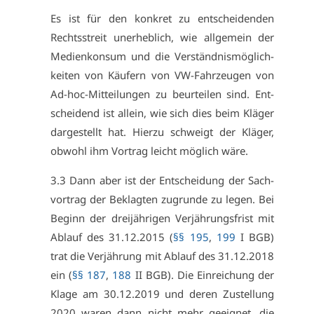
Es ist für den kon­kret zu ent­schei­den­den
Rechts­streit un­er­heb­lich, wie all­ge­mein der
Me­di­en­kon­sum und die Ver­ständ­nis­mög­lich­
kei­ten von Käu­fern von VW-Fahr­zeu­gen von
Ad-hoc-Mit­tei­lun­gen zu be­ur­tei­len sind. Ent­
schei­dend ist al­lein, wie sich dies beim Klä­ger
dar­ge­stellt hat. Hier­zu schweigt der Klä­ger,
ob­wohl ihm Vor­trag leicht mög­lich wä­re.
3.3 Dann aber ist der Ent­schei­dung der Sach­
vor­trag der Be­klag­ten zu­grun­de zu le­gen. Bei
Be­ginn der drei­jäh­ri­gen Ver­jäh­rungs­frist mit
Ab­lauf des 31.12.2015 (
§§ 195
,
199
I BGB)
trat die Ver­jäh­rung mit Ab­lauf des 31.12.2018
ein (
§§ 187
,
188
II BGB). Die Ein­rei­chung der
Kla­ge am 30.12.2019 und de­ren Zu­stel­lung
2020 wa­ren dann nicht mehr ge­eig­net, die