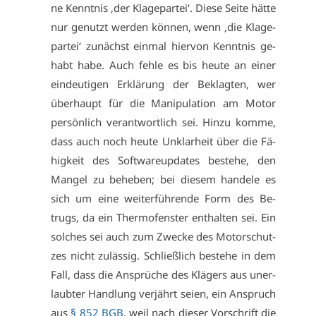
ne Kennt­nis ‚der Kla­ge­par­tei‘. Die­se Sei­te hät­te
nur ge­nutzt wer­den kön­nen, wenn ‚die Kla­ge­
par­tei‘ zu­nächst ein­mal hier­von Kennt­nis ge­
habt ha­be. Auch feh­le es bis heu­te an ei­ner
ein­deu­ti­gen Er­klä­rung der Be­klag­ten, wer
über­haupt für die Ma­ni­pu­la­ti­on am Mo­tor
per­sön­lich ver­ant­wort­lich sei. Hin­zu kom­me,
dass auch noch heu­te Un­klar­heit über die Fä­
hig­keit des Soft­ware­up­dates be­ste­he, den
Man­gel zu be­he­ben; bei die­sem han­de­le es
sich um ei­ne wei­ter­füh­ren­de Form des Be­
trugs, da ein Ther­mo­fens­ter ent­hal­ten sei. Ein
sol­ches sei auch zum Zwe­cke des Mo­tor­schut­
zes nicht zu­läs­sig. Schließ­lich be­ste­he in dem
Fall, dass die An­sprü­che des Klä­gers aus un­er­
laub­ter Hand­lung ver­jährt sei­en, ein An­spruch
aus
§ 852 BGB
, weil nach die­ser Vor­schrift die