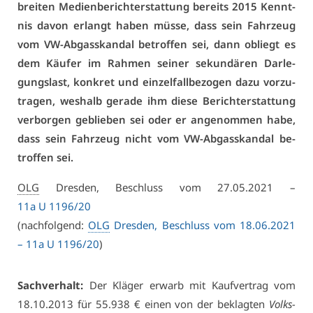
brei­ten Me­di­en­be­richt­er­stat­tung be­reits 2015 Kennt­
nis da­von er­langt ha­ben müs­se, dass sein Fahr­zeug
vom VW-Ab­gas­skan­dal be­trof­fen sei, dann ob­liegt es
dem Käu­fer im Rah­men sei­ner se­kun­dä­ren Dar­le­
gungs­last, kon­kret und ein­zel­fall­be­zo­gen da­zu vor­zu­
tra­gen, wes­halb ge­ra­de ihm die­se Be­richt­er­stat­tung
ver­bor­gen ge­blie­ben sei oder er an­ge­nom­men ha­be,
dass sein Fahr­zeug nicht vom VW-Ab­gas­skan­dal be­
trof­fen sei.
OLG
Dres­den, Be­schluss vom 27.05.2021 –
11a U 1196/20
(nach­fol­gend:
OLG
Dres­den, Be­schluss vom 18.06.2021
– 11a U 1196/20
)
Sach­ver­halt:
Der Klä­ger er­warb mit Kauf­ver­trag vom
18.10.2013 für 55.938 € ei­nen von der be­klag­ten
Volks­