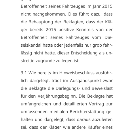
Be­trof­fen­heit sei­nes Fahr­zeu­ges im Jahr 2015
nicht nach­ge­kom­men. Dies führt da­zu, dass
die Be­haup­tung der Be­klag­ten, dass der Klä­
ger be­reits 2015 po­si­ti­ve Kennt­nis von der
Be­trof­fen­heit sei­nes Fahr­zeu­ges vom Die­
selskan­dal hat­te oder je­den­falls nur grob fahr­
läs­sig nicht hat­te, die­ser Ent­schei­dung als un­
strei­tig zu­grun­de zu le­gen ist:
3.1 Wie be­reits im Hin­weis­be­schluss aus­führ­
lich dar­ge­legt, trägt im Aus­gangs­punkt zwar
die Be­klag­te die Dar­le­gungs- und Be­weis­last
für den Ver­jäh­rungs­be­ginn. Die Be­klag­te hat
um­fang­rei­chen und de­tail­lier­ten Vor­trag zur
um­fas­sen­den me­dia­len Be­richt­er­stat­tung ge­
hal­ten und dar­ge­legt, dass dar­aus ab­zu­lei­ten
sei, dass der Klä­ger wie an­de­re Käu­fer ei­nes