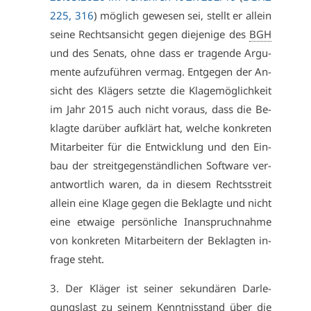
225, 316
) mög­lich ge­we­sen sei, stellt er al­lein
sei­ne Rechts­an­sicht ge­gen die­je­ni­ge des
BGH
und des Se­nats, oh­ne dass er tra­gen­de Ar­gu­
men­te auf­zu­füh­ren ver­mag. Ent­ge­gen der An­
sicht des Klä­gers setz­te die Kla­ge­mög­lich­keit
im Jahr 2015 auch nicht vor­aus, dass die Be­
klag­te dar­über auf­klärt hat, wel­che kon­kre­ten
Mit­ar­bei­ter für die Ent­wick­lung und den Ein­
bau der streit­ge­gen­ständ­li­chen Soft­ware ver­
ant­wort­lich wa­ren, da in die­sem Rechts­streit
al­lein ei­ne Kla­ge ge­gen die Be­klag­te und nicht
ei­ne et­wai­ge per­sön­li­che In­an­spruch­nah­me
von kon­kre­ten Mit­ar­bei­tern der Be­klag­ten in­
fra­ge steht.
3. Der Klä­ger ist sei­ner se­kun­dä­ren Dar­le­
gungs­last zu sei­nem Kennt­nis­stand über die