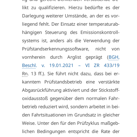
likt zu qua­li­fi­zie­ren. Hier­zu be­dürf­te es der
Dar­le­gung wei­te­rer Um­stän­de, an der es vor­
lie­gend fehlt. Der Ein­satz ei­ner tem­pe­ra­tur­ab­
hän­gi­gen Steue­rung des Emis­si­ons­kon­troll­
sys­tems ist, an­ders als die Ver­wen­dung der
Prüf­stands­er­ken­nungs­soft­ware, nicht von
vorn­her­ein durch Arg­list ge­prägt (
BGH
,
Beschl
. v. 19.01.2021 –
VI ZR 433/19
Rn
. 13 ff.). Sie führt nicht da­zu, dass bei er­
kann­tem Prüf­stands­be­trieb ei­ne ver­stärk­te
Ab­gas­rück­füh­rung ak­ti­viert und der Stick­stoff­
oxid­aus­stoß ge­gen­über dem nor­ma­len Fahr­
be­trieb re­du­ziert wird, son­dern ar­bei­tet in bei­
den Fahrt­si­tua­tio­nen im Grund­satz in glei­cher
Wei­se. Un­ter den für den Prüf­zy­klus maß­geb­
li­chen Be­din­gun­gen ent­spricht die Ra­te der