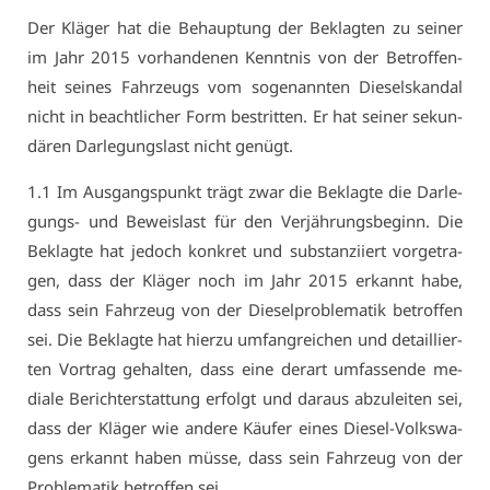
Der Klä­ger hat die Be­haup­tung der Be­klag­ten zu sei­ner
im Jahr 2015 vor­han­de­nen Kennt­nis von der Be­trof­fen­
heit sei­nes Fahr­zeugs vom so­ge­nann­ten Die­selskan­dal
nicht in be­acht­li­cher Form be­strit­ten. Er hat sei­ner se­kun­
dä­ren Dar­le­gungs­last nicht ge­nügt.
1.1 Im Aus­gangs­punkt trägt zwar die Be­klag­te die Dar­le­
gungs- und Be­weis­last für den Ver­jäh­rungs­be­ginn. Die
Be­klag­te hat je­doch kon­kret und sub­stan­zi­iert vor­ge­tra­
gen, dass der Klä­ger noch im Jahr 2015 er­kannt ha­be,
dass sein Fahr­zeug von der Die­sel­pro­ble­ma­tik be­trof­fen
sei. Die Be­klag­te hat hier­zu um­fang­rei­chen und de­tail­lier­
ten Vor­trag ge­hal­ten, dass ei­ne der­art um­fas­sen­de me­
dia­le Be­richt­er­stat­tung er­folgt und dar­aus ab­zu­lei­ten sei,
dass der Klä­ger wie an­de­re Käu­fer ei­nes Die­sel-Volks­wa­
gens er­kannt ha­ben müs­se, dass sein Fahr­zeug von der
Pro­ble­ma­tik be­trof­fen sei.