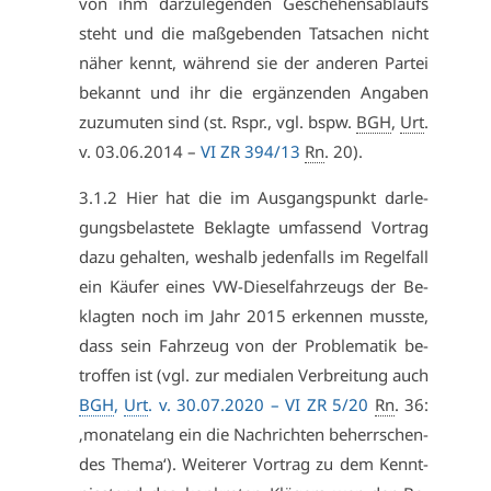
von ihm dar­zu­le­gen­den Ge­sche­hens­ab­laufs
steht und die maß­ge­ben­den Tat­sa­chen nicht
nä­her kennt, wäh­rend sie der an­de­ren Par­tei
be­kannt und ihr die er­gän­zen­den An­ga­ben
zu­zu­mu­ten sind (st. Rspr., vgl. bspw.
BGH
,
Urt
.
v. 03.06.2014 –
VI ZR 394/13
Rn
. 20).
3.1.2 Hier hat die im Aus­gangs­punkt dar­le­
gungs­be­las­te­te Be­klag­te um­fas­send Vor­trag
da­zu ge­hal­ten, wes­halb je­den­falls im Re­gel­fall
ein Käu­fer ei­nes VW-Die­sel­fahr­zeugs der Be­
klag­ten noch im Jahr 2015 er­ken­nen muss­te,
dass sein Fahr­zeug von der Pro­ble­ma­tik be­
trof­fen ist (vgl. zur me­dia­len Ver­brei­tung auch
BGH
,
Urt
. v. 30.07.2020 –
VI ZR 5/20
Rn
. 36:
‚mo­na­te­lang ein die Nach­rich­ten be­herr­schen­
des The­ma‘). Wei­te­rer Vor­trag zu dem Kennt­