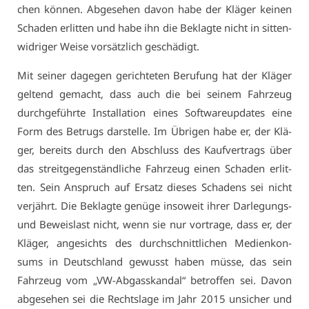
chen kön­nen. Ab­ge­se­hen da­von ha­be der Klä­ger kei­nen
Scha­den er­lit­ten und ha­be ihn die Be­klag­te nicht in sit­ten­
wid­ri­ger Wei­se vor­sätz­lich ge­schä­digt.
Mit sei­ner da­ge­gen ge­rich­te­ten Be­ru­fung hat der Klä­ger
gel­tend ge­macht, dass auch die bei sei­nem Fahr­zeug
durch­ge­führ­te In­stal­la­ti­on ei­nes Soft­ware­up­dates ei­ne
Form des Be­trugs dar­stel­le. Im Üb­ri­gen ha­be er, der Klä­
ger, be­reits durch den Ab­schluss des Kauf­ver­trags über
das streit­ge­gen­ständ­li­che Fahr­zeug ei­nen Scha­den er­lit­
ten. Sein An­spruch auf Er­satz die­ses Scha­dens sei nicht
ver­jährt. Die Be­klag­te ge­nü­ge in­so­weit ih­rer Dar­le­gungs-
und Be­weis­last nicht, wenn sie nur vor­tra­ge, dass er, der
Klä­ger, an­ge­sichts des durch­schnitt­li­chen Me­di­en­kon­
sums in Deutsch­land ge­wusst ha­ben müs­se, das sein
Fahr­zeug vom „VW-Ab­gas­skan­dal“ be­trof­fen sei. Da­von
ab­ge­se­hen sei die Rechts­la­ge im Jahr 2015 un­si­cher und