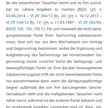
de al­le we­sent­li­chen Tat­sa­chen kennt und es ihm zu­mut­
bar ist, nä­he­re An­ga­ben zu ma­chen (
BGH
,
Urt
. v.
03.06.2014 –
VI ZR 394/13
Rn
. 20;
Urt
. v. 10.12.2013 –
VI ZR 534/12
Rn
. 17;
Urt
. v. 17.03.1987 –
VI ZR 282/85
,
BGHZ 100, 190
, 195 f.). Ob und in­wie­weit die nicht dar­le­
gungs­be­las­te­te Par­tei ih­ren Sach­vor­trag sub­stan­zi­ie­ren
muss, lässt sich nur aus dem Wech­sel­spiel von Vor­trag
und Ge­gen­vor­trag be­stim­men, wo­bei die Er­gän­zung und
Auf­glie­de­rung des Sach­vor­trags bei hin­rei­chen­dem Ge­
gen­vor­trag im­mer zu­nächst Sa­che der dar­le­gungs- und
be­weis­pflich­ti­gen Par­tei ist. Ei­ne dar­über hin­aus­ge­hen­de
Sub­stan­zi­ie­rungs­last trifft die nicht be­weis­be­las­te­te Par­tei
nur aus­nahms­wei­se dann, wenn der dar­le­gungs­pflich­ti­ge
Geg­ner au­ßer­halb des von ihm dar­zu­le­gen­den Ge­sche­
hens­ab­laufs steht und die maß­ge­ben­den Tat­sa­chen nicht
nä­her kennt, wäh­rend sie der an­de­ren Par­tei be­kannt und
ihr er­gän­zen­de An­ga­ben zu­zu­mu­ten sind (st. Rspr., vgl.