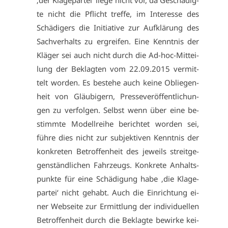
‚der Kla­ge­par­tei‘ lie­ge nicht vor, da Ge­schä­dig­
te nicht die Pflicht tref­fe, im In­ter­es­se des
Schä­di­gers die In­itia­ti­ve zur Auf­klä­rung des
Sach­ver­halts zu er­grei­fen. Ei­ne Kennt­nis der
Klä­ger sei auch nicht durch die Ad-hoc-Mit­tei­
lung der Be­klag­ten vom 22.09.2015 ver­mit­
telt wor­den. Es be­ste­he auch kei­ne Ob­lie­gen­
heit von Gläu­bi­gern, Pres­se­ver­öf­fent­li­chun­
gen zu ver­fol­gen. Selbst wenn über ei­ne be­
stimm­te Mo­dell­rei­he be­rich­tet wor­den sei,
füh­re dies nicht zur sub­jek­ti­ven Kennt­nis der
kon­kre­ten Be­trof­fen­heit des je­weils streit­ge­
gen­ständ­li­chen Fahr­zeugs. Kon­kre­te An­halts­
punk­te für ei­ne Schä­di­gung ha­be ‚die Kla­ge­
par­tei‘ nicht ge­habt. Auch die Ein­rich­tung ei­
ner Web­sei­te zur Er­mitt­lung der in­di­vi­du­el­len
Be­trof­fen­heit durch die Be­klag­te be­wir­ke kei­