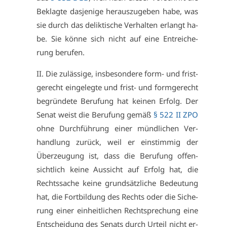
Be­klag­te das­je­ni­ge her­aus­zu­ge­ben ha­be, was
sie durch das de­lik­ti­sche Ver­hal­ten er­langt ha­
be. Sie kön­ne sich nicht auf ei­ne Ent­rei­che­
rung be­ru­fen.
II. Die zu­läs­si­ge, ins­be­son­de­re form- und frist­
ge­recht ein­ge­leg­te und frist- und form­ge­recht
be­grün­de­te Be­ru­fung hat kei­nen Er­folg. Der
Se­nat weist die Be­ru­fung ge­mäß
§ 522 II ZPO
oh­ne Durch­füh­rung ei­ner münd­li­chen Ver­
hand­lung zu­rück, weil er ein­stim­mig der
Über­zeu­gung ist, dass die Be­ru­fung of­fen­
sicht­lich kei­ne Aus­sicht auf Er­folg hat, die
Rechts­sa­che kei­ne grund­sätz­li­che Be­deu­tung
hat, die Fort­bil­dung des Rechts oder die Si­che­
rung ei­ner ein­heit­li­chen Recht­spre­chung ei­ne
Ent­schei­dung des Se­nats durch Ur­teil nicht er­