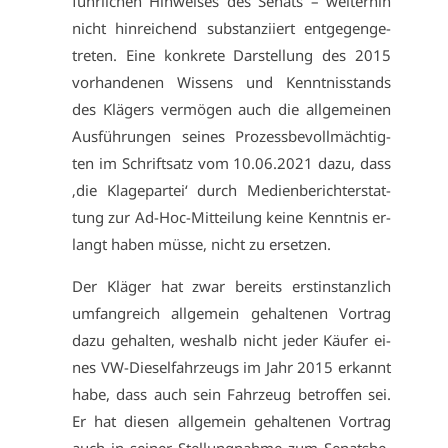
führ­li­chen Hin­wei­ses des Se­nats – wei­ter­hin
nicht hin­rei­chend sub­stan­zi­iert ent­ge­gen­ge­
tre­ten. Ei­ne kon­kre­te Dar­stel­lung des 2015
vor­han­de­nen Wis­sens und Kennt­nis­stands
des Klä­gers ver­mö­gen auch die all­ge­mei­nen
Aus­füh­run­gen sei­nes Pro­zess­be­voll­mäch­tig­
ten im Schrift­satz vom 10.06.2021 da­zu, dass
‚die Kla­ge­par­tei‘ durch Me­di­en­be­richt­er­stat­
tung zur Ad-Hoc-Mit­tei­lung kei­ne Kennt­nis er­
langt ha­ben müs­se, nicht zu er­set­zen.
Der Klä­ger hat zwar be­reits erst­in­stanz­lich
um­fang­reich all­ge­mein ge­hal­te­nen Vor­trag
da­zu ge­hal­ten, wes­halb nicht je­der Käu­fer ei­
nes VW-Die­sel­fahr­zeugs im Jahr 2015 er­kannt
ha­be, dass auch sein Fahr­zeug be­trof­fen sei.
Er hat die­sen all­ge­mein ge­hal­te­nen Vor­trag