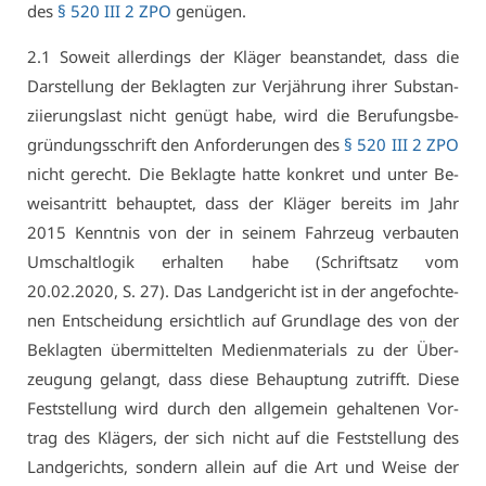
des
§ 520 III 2 ZPO
ge­nü­gen.
2.1 So­weit al­ler­dings der Klä­ger be­an­stan­det, dass die
Dar­stel­lung der Be­klag­ten zur Ver­jäh­rung ih­rer Sub­stan­
zi­ie­rungs­last nicht ge­nügt ha­be, wird die Be­ru­fungs­be­
grün­dungs­schrift den An­for­de­run­gen des
§ 520 III 2 ZPO
nicht ge­recht. Die Be­klag­te hat­te kon­kret und un­ter Be­
weis­an­tritt be­haup­tet, dass der Klä­ger be­reits im Jahr
2015 Kennt­nis von der in sei­nem Fahr­zeug ver­bau­ten
Um­schalt­lo­gik er­hal­ten ha­be (Schrift­satz vom
20.02.2020, S. 27). Das Land­ge­richt ist in der an­ge­foch­te­
nen Ent­schei­dung er­sicht­lich auf Grund­la­ge des von der
Be­klag­ten über­mit­tel­ten Me­di­en­ma­te­ri­als zu der Über­
zeu­gung ge­langt, dass die­se Be­haup­tung zu­trifft. Die­se
Fest­stel­lung wird durch den all­ge­mein ge­hal­te­nen Vor­
trag des Klä­gers, der sich nicht auf die Fest­stel­lung des
Land­ge­richts, son­dern al­lein auf die Art und Wei­se der