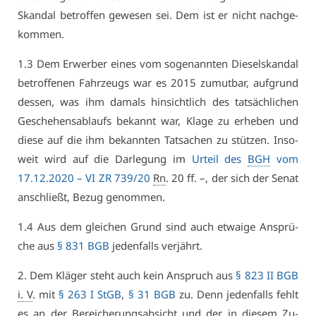
Skan­dal be­trof­fen ge­we­sen sei. Dem ist er nicht nach­ge­
kom­men.
1.3 Dem Er­wer­ber ei­nes vom so­ge­nann­ten Die­selskan­dal
be­trof­fe­nen Fahr­zeugs war es 2015 zu­mut­bar, auf­grund
des­sen, was ihm da­mals hin­sicht­lich des tat­säch­li­chen
Ge­sche­hens­ab­laufs be­kannt war, Kla­ge zu er­he­ben und
die­se auf die ihm be­kann­ten Tat­sa­chen zu stüt­zen. In­so­
weit wird auf die Dar­le­gung im
Ur­teil des
BGH
vom
17.12.2020 –
VI ZR 739/20
Rn
. 20 ff. –, der sich der Se­nat
an­schließt, Be­zug ge­nom­men.
1.4 Aus dem glei­chen Grund sind auch et­wai­ge An­sprü­
che aus
§ 831 BGB
je­den­falls ver­jährt.
2. Dem Klä­ger steht auch kein An­spruch aus
§ 823 II BGB
i. V
. mit
§ 263 I StGB
,
§ 31 BGB
zu. Denn je­den­falls fehlt
es an der Be­rei­che­rungs­ab­sicht und der in die­sem Zu­