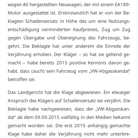
wa­gen AG
her­ge­stell­ten Neu­wa­gen, der mit ei­nem EA189-
Mo­tor aus­ge­stat­tet ist. Erst­in­stanz­lich hat er von der Be­
klag­ten Scha­dens­er­satz in Hö­he des um ei­ne Nut­zungs­
ent­schä­di­gung ver­min­der­ten Kauf­prei­ses, Zug um Zug
ge­gen Über­ga­be und Über­eig­nung des Fahr­zeugs, be­
gehrt. Die Be­klag­te hat un­ter an­de­rem die Ein­re­de der
Ver­jäh­rung er­ho­ben. Der Klä­ger – so hat sie gel­tend ge­
macht – ha­be be­reits 2015 po­si­ti­ve Kennt­nis da­von ge­
habt, dass (auch) sein Fahr­zeug vom „VW-Ab­gas­skan­dal“
be­trof­fen sei.
Das Land­ge­richt hat die Kla­ge ab­ge­wie­sen. Ein et­wai­ger
An­spruch des Klä­gers auf Scha­dens­er­satz sei ver­jährt. Die
Be­klag­te ha­be nach­ge­wie­sen, dass der „VW-Ab­gas­skan­
dal“ ab dem 09.09.2015 viel­fäl­tig in den Me­di­en be­kannt
ge­macht wor­den sei. Die erst 2019 an­hän­gig ge­mach­te
Kla­ge ha­be da­her die Ver­jäh­rung nicht mehr un­ter­bre­