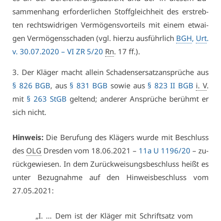
sam­men­hang er­for­der­li­chen Stoff­gleich­heit des er­streb­
ten rechts­wid­ri­gen Ver­mö­gens­vor­teils mit ei­nem et­wai­
gen Ver­mö­gens­scha­den (vgl. hier­zu aus­führ­lich
BGH
,
Urt
.
v. 30.07.2020 –
VI ZR 5/20
Rn
. 17 ff.).
3. Der Klä­ger macht al­lein Scha­dens­er­satz­an­sprü­che aus
§ 826 BGB
, aus
§ 831 BGB
so­wie aus
§ 823 II BGB
i. V
.
mit
§ 263 StGB
gel­tend; an­de­rer An­sprü­che be­rühmt er
sich nicht.
Hin­weis:
Die Be­ru­fung des Klä­gers wur­de mit Be­schluss
des
OLG
Dres­den vom 18.06.2021 –
11a U 1196/20
– zu­
rück­ge­wie­sen. In dem Zu­rück­wei­sungs­be­schluss heißt es
un­ter Be­zug­nah­me auf den Hin­weis­be­schluss vom
27.05.2021:
„I. … Dem ist der Klä­ger mit Schrift­satz vom