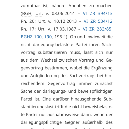
zu­mut­bar ist, nä­he­re An­ga­ben zu ma­chen
(
BGH
,
Urt
. v. 03.06.2014 –
VI ZR 394/13
Rn
. 20;
Urt
. v. 10.12.2013 –
VI ZR 534/12
Rn
. 17;
Urt
. v. 17.03.1987 –
VI ZR 282/85
,
BGHZ 100, 190
, 195 f.). Ob und in­wie­weit die
nicht dar­le­gungs­be­las­te­te Par­tei ih­ren Sach­
vor­trag sub­stan­zi­ie­ren muss, lässt sich nur
aus dem Wech­sel zwi­schen Vor­trag und Ge­
gen­vor­trag be­stim­men, wo­bei die Er­gän­zung
und Auf­glie­de­rung des Sach­vor­trags bei hin­
rei­chen­dem Ge­gen­vor­trag im­mer zu­nächst
Sa­che der dar­le­gungs- und be­weis­pflich­ti­gen
Par­tei ist. Ei­ne dar­über hin­aus­ge­hen­de Sub­
stan­ti­ie­rungs­last trifft die nicht be­weis­be­las­te­
te Par­tei nur aus­nahms­wei­se dann, wenn der
dar­le­gungs­pflich­ti­ge Geg­ner au­ßer­halb des