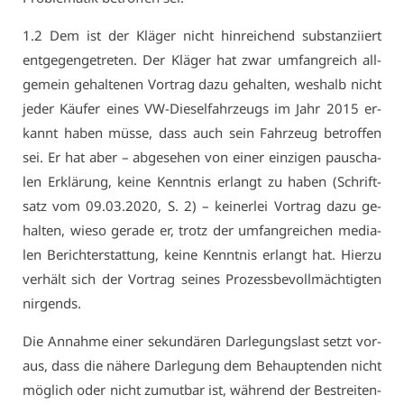
1.2 Dem ist der Klä­ger nicht hin­rei­chend sub­stan­zi­iert
ent­ge­gen­ge­tre­ten. Der Klä­ger hat zwar um­fang­reich all­
ge­mein ge­hal­te­nen Vor­trag da­zu ge­hal­ten, wes­halb nicht
je­der Käu­fer ei­nes VW-Die­sel­fahr­zeugs im Jahr 2015 er­
kannt ha­ben müs­se, dass auch sein Fahr­zeug be­trof­fen
sei. Er hat aber – ab­ge­se­hen von ei­ner ein­zi­gen pau­scha­
len Er­klä­rung, kei­ne Kennt­nis er­langt zu ha­ben (Schrift­
satz vom 09.03.2020, S. 2) – kei­ner­lei Vor­trag da­zu ge­
hal­ten, wie­so ge­ra­de er, trotz der um­fang­rei­chen me­dia­
len Be­richt­er­stat­tung, kei­ne Kennt­nis er­langt hat. Hier­zu
ver­hält sich der Vor­trag sei­nes Pro­zess­be­voll­mäch­tig­ten
nir­gends.
Die An­nah­me ei­ner se­kun­dä­ren Dar­le­gungs­last setzt vor­
aus, dass die nä­he­re Dar­le­gung dem Be­haup­ten­den nicht
mög­lich oder nicht zu­mut­bar ist, wäh­rend der Be­strei­ten­