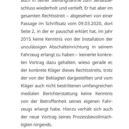
auch in sei­ner Stel­lung­nah­me zum Se­nats­be­
schluss wie­der­holt und ver­tieft. Er hat aber im
ge­sam­ten Rechts­streit – ab­ge­se­hen von ei­ner
Pas­sa­ge im Schrift­satz vom 09.03.2020, dort
Sei­te 2, in der er pau­schal er­klärt hat, im Jahr
2015 kei­ne Kennt­nis von der In­stal­la­ti­on der
un­zu­läs­si­gen Ab­schalt­ein­rich­tung in sei­nem
Fahr­zeug er­langt zu ha­ben – kei­ner­lei kon­kre­
ten Vor­trag da­zu ge­hal­ten, wie­so ge­ra­de er,
der kon­kre­te Klä­ger die­ses Rechts­streits, trotz
der von der Be­klag­ten dar­ge­stell­ten und vom
Klä­ger auch nicht be­strit­te­nen um­fang­rei­chen
me­dia­len Be­richt­er­stat­tung kei­ne Kennt­nis
von der Be­trof­fen­heit sei­nes ei­ge­nen Fahr­
zeugs er­langt ha­be. Hier­zu ver­hält sich auch
der neue Vor­trag sei­nes Pro­zess­be­voll­mäch­
tig­ten nir­gends.