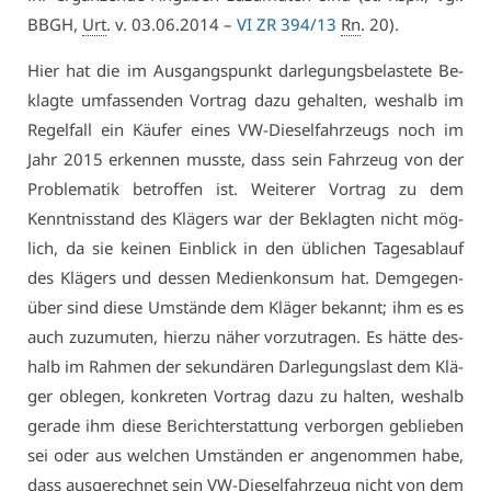
BBGH,
Urt
. v. 03.06.2014 –
VI ZR 394/13
Rn
. 20).
Hier hat die im Aus­gangs­punkt dar­le­gungs­be­las­te­te Be­
klag­te um­fas­sen­den Vor­trag da­zu ge­hal­ten, wes­halb im
Re­gel­fall ein Käu­fer ei­nes VW-Die­sel­fahr­zeugs noch im
Jahr 2015 er­ken­nen muss­te, dass sein Fahr­zeug von der
Pro­ble­ma­tik be­trof­fen ist. Wei­te­rer Vor­trag zu dem
Kennt­nis­stand des Klä­gers war der Be­klag­ten nicht mög­
lich, da sie kei­nen Ein­blick in den üb­li­chen Ta­ges­ab­lauf
des Klä­gers und des­sen Me­di­en­kon­sum hat. Dem­ge­gen­
über sind die­se Um­stän­de dem Klä­ger be­kannt; ihm es es
auch zu­zu­mu­ten, hier­zu nä­her vor­zu­tra­gen. Es hät­te des­
halb im Rah­men der se­kun­dä­ren Dar­le­gungs­last dem Klä­
ger ob­le­gen, kon­kre­ten Vor­trag da­zu zu hal­ten, wes­halb
ge­ra­de ihm die­se Be­richt­er­stat­tung ver­bor­gen ge­blie­ben
sei oder aus wel­chen Um­stän­den er an­ge­nom­men ha­be,
dass aus­ge­rech­net sein VW-Die­sel­fahr­zeug nicht von dem