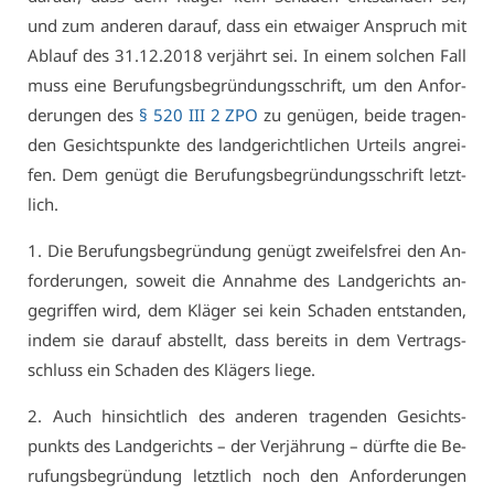
und zum an­de­ren dar­auf, dass ein et­wai­ger An­spruch mit
Ab­lauf des 31.12.2018 ver­jährt sei. In ei­nem sol­chen Fall
muss ei­ne Be­ru­fungs­be­grün­dungs­schrift, um den An­for­
de­run­gen des
§ 520 III 2 ZPO
zu ge­nü­gen, bei­de tra­gen­
den Ge­sichts­punk­te des land­ge­richt­li­chen Ur­teils an­grei­
fen. Dem ge­nügt die Be­ru­fungs­be­grün­dungs­schrift letzt­
lich.
1. Die Be­ru­fungs­be­grün­dung ge­nügt zwei­fels­frei den An­
for­de­run­gen, so­weit die An­nah­me des Land­ge­richts an­
ge­grif­fen wird, dem Klä­ger sei kein Scha­den ent­stan­den,
in­dem sie dar­auf ab­stellt, dass be­reits in dem Ver­trags­
schluss ein Scha­den des Klä­gers lie­ge.
2. Auch hin­sicht­lich des an­de­ren tra­gen­den Ge­sichts­
punkts des Land­ge­richts – der Ver­jäh­rung – dürf­te die Be­
ru­fungs­be­grün­dung letzt­lich noch den An­for­de­run­gen