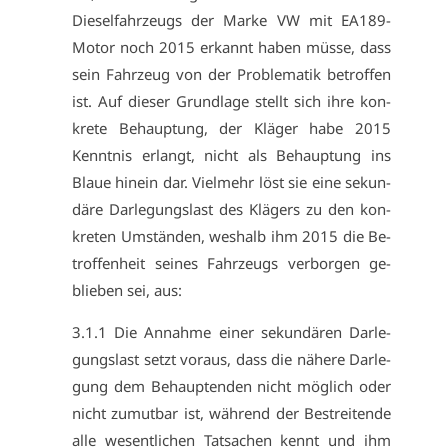
Die­sel­fahr­zeugs der Mar­ke VW mit EA189-
Mo­tor noch 2015 er­kannt ha­ben müs­se, dass
sein Fahr­zeug von der Pro­ble­ma­tik be­trof­fen
ist. Auf die­ser Grund­la­ge stellt sich ih­re kon­
kre­te Be­haup­tung, der Klä­ger ha­be 2015
Kennt­nis er­langt, nicht als Be­haup­tung ins
Blaue hin­ein dar. Viel­mehr löst sie ei­ne se­kun­
dä­re Dar­le­gungs­last des Klä­gers zu den kon­
kre­ten Um­stän­den, wes­halb ihm 2015 die Be­
trof­fen­heit sei­nes Fahr­zeugs ver­bor­gen ge­
blie­ben sei, aus:
3.1.1 Die An­nah­me ei­ner se­kun­dä­ren Dar­le­
gungs­last setzt vor­aus, dass die nä­he­re Dar­le­
gung dem Be­haup­ten­den nicht mög­lich oder
nicht zu­mut­bar ist, wäh­rend der Be­strei­ten­de
al­le we­sent­li­chen Tat­sa­chen kennt und ihm