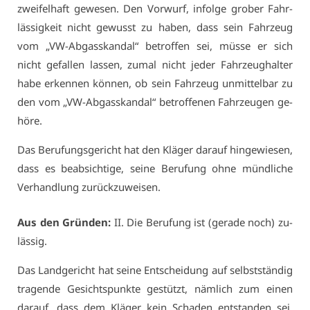
zwei­fel­haft ge­we­sen. Den Vor­wurf, in­fol­ge gro­ber Fahr­
läs­sig­keit nicht ge­wusst zu ha­ben, dass sein Fahr­zeug
vom „VW-Ab­gas­skan­dal“ be­trof­fen sei, müs­se er sich
nicht ge­fal­len las­sen, zu­mal nicht je­der Fahr­zeug­hal­ter
ha­be er­ken­nen kön­nen, ob sein Fahr­zeug un­mit­tel­bar zu
den vom „VW-Ab­gas­skan­dal“ be­trof­fe­nen Fahr­zeu­gen ge­
hö­re.
Das Be­ru­fungs­ge­richt hat den Klä­ger dar­auf hin­ge­wie­sen,
dass es be­ab­sich­ti­ge, sei­ne Be­ru­fung oh­ne münd­li­che
Ver­hand­lung zu­rück­zu­wei­sen.
Aus den Grün­den:
II. Die Be­ru­fung ist (ge­ra­de noch) zu­
läs­sig.
Das Land­ge­richt hat sei­ne Ent­schei­dung auf selbst­stän­dig
tra­gen­de Ge­sichts­punk­te ge­stützt, näm­lich zum ei­nen
dar­auf, dass dem Klä­ger kein Scha­den ent­stan­den sei,