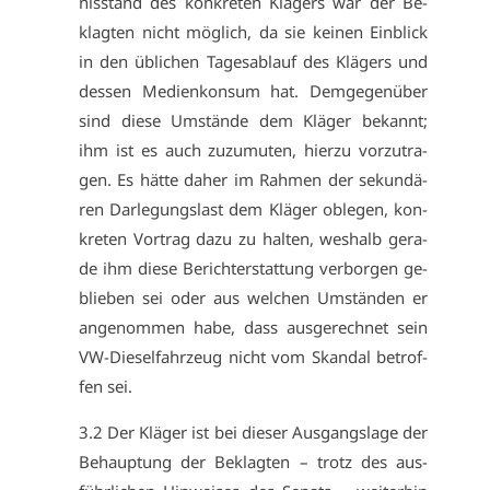
nis­stand des kon­kre­ten Klä­gers war der Be­
klag­ten nicht mög­lich, da sie kei­nen Ein­blick
in den üb­li­chen Ta­ges­ab­lauf des Klä­gers und
des­sen Me­di­en­kon­sum hat. Dem­ge­gen­über
sind die­se Um­stän­de dem Klä­ger be­kannt;
ihm ist es auch zu­zu­mu­ten, hier­zu vor­zu­tra­
gen. Es hät­te da­her im Rah­men der se­kun­dä­
ren Dar­le­gungs­last dem Klä­ger ob­le­gen, kon­
kre­ten Vor­trag da­zu zu hal­ten, wes­halb ge­ra­
de ihm die­se Be­richt­er­stat­tung ver­bor­gen ge­
blie­ben sei oder aus wel­chen Um­stän­den er
an­ge­nom­men ha­be, dass aus­ge­rech­net sein
VW-Die­sel­fahr­zeug nicht vom Skan­dal be­trof­
fen sei.
3.2 Der Klä­ger ist bei die­ser Aus­gangs­la­ge der
Be­haup­tung der Be­klag­ten – trotz des aus­