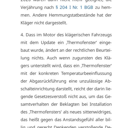
Ver­jäh­rung nach
§ 204 I Nr. 1 BGB
zu hem­
men. An­de­re Hem­mungs­tat­be­stän­de hat der
Klä­ger nicht dar­ge­stellt.
4. Dass im Mo­tor des klä­ge­ri­schen Fahr­zeugs
mit dem Up­date ein ‚Ther­mo­fens­ter‘ ein­ge­
baut wur­de, än­dert an der recht­li­chen Be­ur­tei­
lung nichts. Auch wenn zu­guns­ten des Klä­
gers un­ter­stellt wird, dass ein ‚Ther­mo­fens­ter‘
mit der kon­kre­ten Tem­pe­ra­tur­be­ein­flus­sung
der Ab­gas­rück­füh­rung ei­ne un­zu­läs­si­ge Ab­
schalt­ein­rich­tung dar­stellt, reicht der dar­in lie­
gen­de Ge­set­zes­ver­stoß nicht aus, um das Ge­
samt­ver­hal­ten der Be­klag­ten bei In­stal­la­ti­on
des ‚Ther­mo­fens­ters‘ als neu­es sit­ten­wid­ri­ges,
das heißt ge­gen das An­stands­ge­fühl al­ler bil­
lig und ge­recht Den­ken­den ver­sto­ßen­de De­