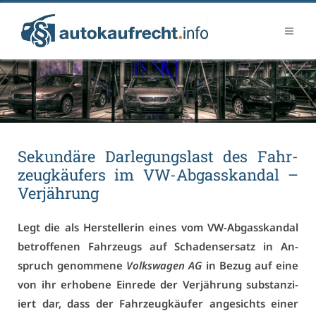
Se­kun­dä­re Dar­le­gungs­last des Fahr­
zeug­käu­fers im VW-Ab­gas­skan­dal –
Ver­jäh­rung
Legt die als Her­stel­le­rin ei­nes vom VW-Ab­gas­skan­dal
be­trof­fe­nen Fahr­zeugs auf Scha­dens­er­satz in An­
spruch ge­nom­me­ne
Volks­wa­gen AG
in Be­zug auf ei­ne
von ihr er­ho­be­ne Ein­re­de der Ver­jäh­rung sub­stan­zi­
iert dar, dass der Fahr­zeug­käu­fer an­ge­sichts ei­ner