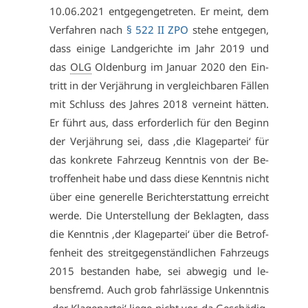
10.06.2021 ent­ge­gen­ge­tre­ten. Er meint, dem
Ver­fah­ren nach
§ 522 II ZPO
ste­he ent­ge­gen,
dass ei­ni­ge Land­ge­rich­te im Jahr 2019 und
das
OLG
Ol­den­burg im Ja­nu­ar 2020 den Ein­
tritt in der Ver­jäh­rung in ver­gleich­ba­ren Fäl­len
mit Schluss des Jah­res 2018 ver­neint hät­ten.
Er führt aus, dass er­for­der­lich für den Be­ginn
der Ver­jäh­rung sei, dass ‚die Kla­ge­par­tei‘ für
das kon­kre­te Fahr­zeug Kennt­nis von der Be­
trof­fen­heit ha­be und dass die­se Kennt­nis nicht
über ei­ne ge­ne­rel­le Be­richt­er­stat­tung er­reicht
wer­de. Die Un­ter­stel­lung der Be­klag­ten, dass
die Kennt­nis ‚der Kla­ge­par­tei‘ über die Be­trof­
fen­heit des streit­ge­gen­ständ­li­chen Fahr­zeugs
2015 be­stan­den ha­be, sei ab­we­gig und le­
bens­fremd. Auch grob fahr­läs­si­ge Un­kennt­nis