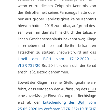
wenn er zu die­sem Zeit­punkt Kennt­nis von
der Be­trof­fen­heit sei­nes Fahr­zeugs hat­te oder
nur aus gro­ber Fahr­läs­sig­keit kei­ne Kennt­nis
hier­von hat­te – 2015 zu­mut­bar, auf­grund des­
sen, was ihm da­mals hin­sicht­lich des tat­säch­
li­chen Ge­sche­hens­ab­laufs be­kannt war, Kla­ge
zu er­he­ben und die­se auf die ihm be­kann­ten
Tat­sa­chen zu stüt­zen. In­so­weit wird auf das
Ur­teil des
BGH
vom 17.12.2020 –
VI ZR 739/20
Rn
. 20 ff. –, dem sich der Se­nat
an­schließt, Be­zug ge­nom­men.
So­weit der Klä­ger in sei­ner Stel­lung­nah­me an­
führt, dass ent­ge­gen der Auf­fas­sung des
BGH
ei­ne zu­ver­läs­si­ge Ein­schät­zung der Rechts­la­ge
erst ab der
Ent­schei­dung des
BGH
vom
25.05.2020 im Ver­fah­ren
VI ZR 252/19
(
BGHZ