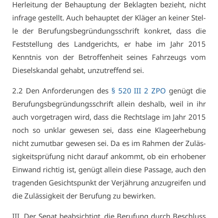
Her­lei­tung der Be­haup­tung der Be­klag­ten be­zieht, nicht
in­fra­ge ge­stellt. Auch be­haup­tet der Klä­ger an kei­ner Stel­
le der Be­ru­fungs­be­grün­dungs­schrift kon­kret, dass die
Fest­stel­lung des Land­ge­richts, er ha­be im Jahr 2015
Kennt­nis von der Be­trof­fen­heit sei­nes Fahr­zeugs vom
Die­selskan­dal ge­habt, un­zu­tref­fend sei.
2.2 Den An­for­de­run­gen des
§ 520 III 2 ZPO
ge­nügt die
Be­ru­fungs­be­grün­dungs­schrift al­lein des­halb, weil in ihr
auch vor­ge­tra­gen wird, dass die Rechts­la­ge im Jahr 2015
noch so un­klar ge­we­sen sei, dass ei­ne Kla­ge­er­he­bung
nicht zu­mut­bar ge­we­sen sei. Da es im Rah­men der Zu­läs­
sig­keits­prü­fung nicht dar­auf an­kommt, ob ein er­ho­be­ner
Ein­wand rich­tig ist, ge­nügt al­lein die­se Pas­sa­ge, auch den
tra­gen­den Ge­sichts­punkt der Ver­jäh­rung an­zu­grei­fen und
die Zu­läs­sig­keit der Be­ru­fung zu be­wir­ken.
III. Der Se­nat be­ab­sich­tigt, die Be­ru­fung durch Be­schluss