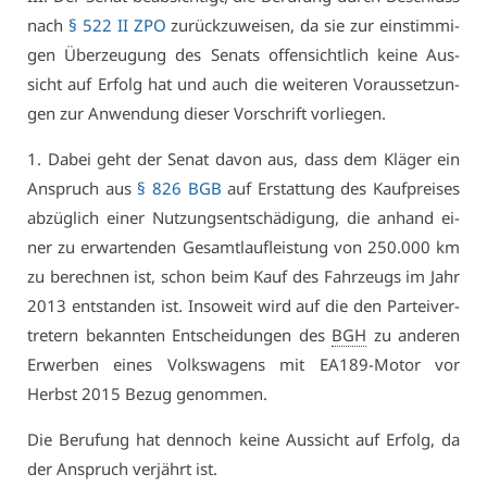
nach
§ 522 II ZPO
zu­rück­zu­wei­sen, da sie zur ein­stim­mi­
gen Über­zeu­gung des Se­nats of­fen­sicht­lich kei­ne Aus­
sicht auf Er­folg hat und auch die wei­te­ren Vor­aus­set­zun­
gen zur An­wen­dung die­ser Vor­schrift vor­lie­gen.
1. Da­bei geht der Se­nat da­von aus, dass dem Klä­ger ein
An­spruch aus
§ 826 BGB
auf Er­stat­tung des Kauf­prei­ses
ab­züg­lich ei­ner Nut­zungs­ent­schä­di­gung, die an­hand ei­
ner zu er­war­ten­den Ge­samt­lauf­leis­tung von 250.000 km
zu be­rech­nen ist, schon beim Kauf des Fahr­zeugs im Jahr
2013 ent­stan­den ist. In­so­weit wird auf die den Par­tei­ver­
tre­tern be­kann­ten Ent­schei­dun­gen des
BGH
zu an­de­ren
Er­wer­ben ei­nes Volks­wa­gens mit EA189-Mo­tor vor
Herbst 2015 Be­zug ge­nom­men.
Die Be­ru­fung hat den­noch kei­ne Aus­sicht auf Er­folg, da
der An­spruch ver­jährt ist.