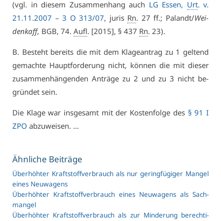
(vgl. in die­sem Zu­sam­men­hang auch
LG Es­sen,
Urt
. v.
21.11.2007 – 3 O 313/07
, ju­ris
Rn
. 27 ff.; Pa­landt/
Wei­
den­kaff,
BGB, 74.
Aufl
. [2015], § 437
Rn
. 23).
B. Be­steht be­reits die mit dem Kla­ge­an­trag zu 1 gel­tend
ge­mach­te Haupt­for­de­rung nicht, kön­nen die mit die­ser
zu­sam­men­hän­gen­den An­trä­ge zu 2 und zu 3 nicht be­
grün­det sein.
Die Kla­ge war ins­ge­samt mit der Kos­ten­fol­ge des
§ 91 I
ZPO
ab­zu­wei­sen. …
Ähn­li­che Bei­trä­ge
Über­höh­ter Kraft­stoff­ver­brauch als nur ge­ring­fü­gi­ger Man­gel
ei­nes Neu­wa­gens
Über­höh­ter Kraft­stoff­ver­brauch ei­nes Neu­wa­gens als Sach­
man­gel
Über­höh­ter Kraft­stoff­ver­brauch als zur Min­de­rung be­rech­ti­