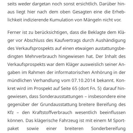
seits we­der dar­ge­tan noch sonst er­sicht­lich. Dar­über hin­
aus liegt hier nach dem oben Ge­sag­ten ei­ne die Er­heb­
lich­keit in­di­zie­ren­de Ku­mu­la­ti­on von Män­geln nicht vor.
Fer­ner ist zu be­rück­sich­ti­gen, dass die Be­klag­te dem Klä­
ger vor Ab­schluss des Kauf­ver­trags durch Aus­hän­di­gung
des Ver­kaufs­pro­spekts auf ei­nen et­wai­gen aus­tat­tungs­be­
ding­ten Mehr­ver­brauch hin­ge­wie­sen hat. Der In­halt des
Ver­kaufs­pro­spekts war dem Klä­ger aus­weis­lich sei­ner An­
ga­ben im Rah­men der in­for­ma­to­ri­schen An­hö­rung in der
münd­li­chen Ver­hand­lung vom 07.10.2014 be­kannt. Kon­
kret wird im Pro­spekt auf Sei­te 65 (dort Fn. 5) dar­auf hin­
ge­wie­sen, dass Son­der­aus­stat­tun­gen – ins­be­son­de­re ei­ne
ge­gen­über der Grund­aus­stat­tung brei­te­re Be­rei­fung des
Kfz – den Kraft­stoff­ver­brauch we­sent­lich be­ein­flus­sen
kön­nen. Das klä­ge­ri­sche Fahr­zeug ist mit ei­nem M Sport­
pa­ket so­wie ei­ner brei­te­ren Son­der­be­rei­fung