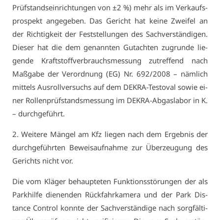
Prüf­stands­ein­rich­tun­gen von ±2 %) mehr als im Ver­kaufs­
pro­spekt an­ge­ge­ben. Das Ge­richt hat kei­ne Zwei­fel an
der Rich­tig­keit der Fest­stel­lun­gen des Sach­ver­stän­di­gen.
Die­ser hat die dem ge­nann­ten Gut­ach­ten zu­grun­de lie­
gen­de Kraft­stoff­ver­brauchs­mes­sung zu­tref­fend nach
Maß­ga­be der Ver­ord­nung (EG) Nr. 692/2008 – näm­lich
mit­tels Aus­roll­ver­suchs auf dem DE­KRA-Testo­val so­wie ei­
ner Rol­len­prüf­stands­mes­sung im DE­KRA-Ab­gas­la­bor in K.
– durch­ge­führt.
2. Wei­te­re Män­gel am Kfz lie­gen nach dem Er­geb­nis der
durch­ge­führ­ten Be­weis­auf­nah­me zur Über­zeu­gung des
Ge­richts nicht vor.
Die vom Klä­ger be­haup­te­ten Funk­ti­ons­stö­run­gen der als
Park­hil­fe die­nen­den Rück­fahr­ka­me­ra und der Park Dis­
tan­ce Con­trol konn­te der Sach­ver­stän­di­ge nach sorg­fäl­ti­