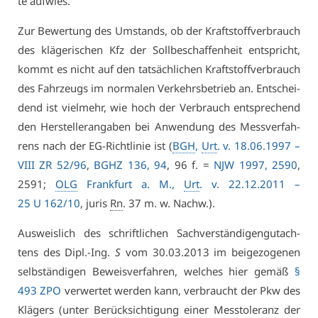
te auf­wies.
Zur Be­wer­tung des Um­stands, ob der Kraft­stoff­ver­brauch
des klä­ge­ri­schen Kfz der Soll­be­schaf­fen­heit ent­spricht,
kommt es nicht auf den tat­säch­li­chen Kraft­stoff­ver­brauch
des Fahr­zeugs im nor­ma­len Ver­kehrs­be­trieb an. Ent­schei­
dend ist viel­mehr, wie hoch der Ver­brauch ent­spre­chend
den Her­stel­ler­an­ga­ben bei An­wen­dung des Mess­ver­fah­
rens nach der EG-Richt­li­nie ist (
BGH
,
Urt
. v. 18.06.1997 –
VI­II ZR 52/96
,
BGHZ 136, 94
, 96 f. =
NJW 1997, 2590
,
2591;
OLG
Frank­furt a. M.,
Urt
. v. 22.12.2011 –
25 U 162/10
, ju­ris
Rn
. 37 m. w. Nachw.).
Aus­weis­lich des schrift­li­chen Sach­ver­stän­di­gen­gut­ach­
tens des Dipl.-Ing.
S
vom 30.03.2013 im bei­ge­zo­ge­nen
selb­stän­di­gen Be­weis­ver­fah­ren, wel­ches hier ge­mäß
§
493 ZPO
ver­wer­tet wer­den kann, ver­braucht der Pkw des
Klä­gers (un­ter Be­rück­sich­ti­gung ei­ner Mess­to­le­ranz der