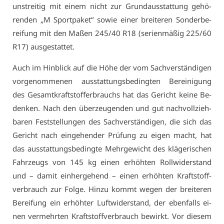
un­strei­tig mit ei­nem nicht zur Grund­aus­stat­tung ge­hö­
ren­den „M Sport­pa­ket“ so­wie ei­ner brei­te­ren Son­der­be­
rei­fung mit den Ma­ßen 245/40 R18 (se­ri­en­mä­ßig 225/60
R17) aus­ge­stat­tet.
Auch im Hin­blick auf die Hö­he der vom Sach­ver­stän­di­gen
vor­ge­nom­me­nen aus­stat­tungs­be­ding­ten Be­rei­ni­gung
des Ge­samt­kraft­stof­fer­brauchs hat das Ge­richt kei­ne Be­
den­ken. Nach den über­zeu­gen­den und gut nach­voll­zieh­
ba­ren Fest­stel­lun­gen des Sach­ver­stän­di­gen, die sich das
Ge­richt nach ein­ge­hen­der Prü­fung zu ei­gen macht, hat
das aus­stat­tungs­be­ding­te Mehr­ge­wicht des klä­ge­ri­schen
Fahr­zeugs von 145 kg ei­nen er­höh­ten Roll­wi­der­stand
und – da­mit ein­her­ge­hend – ei­nen er­höh­ten Kraft­stoff­
ver­brauch zur Fol­ge. Hin­zu kommt we­gen der brei­te­ren
Be­rei­fung ein er­höh­ter Luft­wi­der­stand, der eben­falls ei­
nen ver­mehr­ten Kraft­stoff­ver­brauch be­wirkt. Vor die­sem