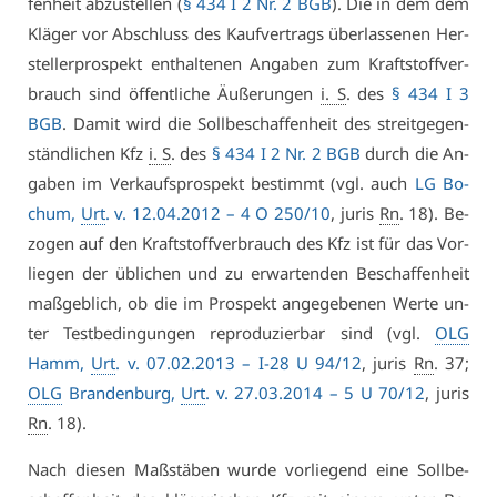
fen­heit ab­zu­stel­len (
§ 434 I 2 Nr. 2 BGB
). Die in dem dem
Klä­ger vor Ab­schluss des Kauf­ver­trags über­las­se­nen Her­
stel­ler­pro­spekt ent­hal­te­nen An­ga­ben zum Kraft­stoff­ver­
brauch sind öf­fent­li­che Äu­ße­run­gen
i. S
. des
§ 434 I 3
BGB
. Da­mit wird die Soll­be­schaf­fen­heit des streit­ge­gen­
ständ­li­chen Kfz
i. S
. des
§ 434 I 2 Nr. 2 BGB
durch die An­
ga­ben im Ver­kaufs­pro­spekt be­stimmt (vgl. auch
LG Bo­
chum,
Urt
. v. 12.04.2012 – 4 O 250/10
, ju­ris
Rn
. 18). Be­
zo­gen auf den Kraft­stoff­ver­brauch des Kfz ist für das Vor­
lie­gen der üb­li­chen und zu er­war­ten­den Be­schaf­fen­heit
maß­geb­lich, ob die im Pro­spekt an­ge­ge­be­nen Wer­te un­
ter Test­be­din­gun­gen re­pro­du­zier­bar sind (vgl.
OLG
Hamm,
Urt
. v. 07.02.2013 –
I-28 U 94/12
, ju­ris
Rn
. 37;
OLG
Bran­den­burg,
Urt
. v. 27.03.2014 – 5 U 70/12
, ju­ris
Rn
. 18).
Nach die­sen Maß­stä­ben wur­de vor­lie­gend ei­ne Soll­be­