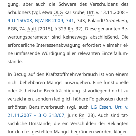
gung, aber auch die Schwe­re des Ver­schul­dens des
Schuld­ners (vgl. et­wa
OLG
Karls­ru­he,
Urt
. v. 13.11.2008 –
9 U 150/08
,
NJW-RR 2009, 741
, 743; Pa­landt/
Grü­ne­berg,
BGB, 74.
Aufl
. [2015], § 323
Rn
. 32). Die­se ge­nann­ten Be­
wer­tungs­pa­ra­me­ter sind kei­nes­wegs ab­schlie­ßend. Die
er­for­der­li­che In­ter­es­sen­ab­wä­gung er­for­dert viel­mehr ei­
ne um­fas­sen­de Wür­di­gung al­ler re­le­van­ten Ein­zel­fal­l­um­
stän­de.
In Be­zug auf den Kraft­stoff­mehr­ver­brauch ist von ei­nem
nicht be­heb­ba­ren Man­gel aus­zu­ge­hen. Ei­ne funk­tio­nel­le
oder äs­the­ti­sche Be­ein­träch­ti­gung ist vor­lie­gend nicht zu
ver­zeich­nen, son­dern le­dig­lich hö­he­re Fol­ge­kos­ten durch
er­höh­ten Ben­zin­ver­brauch (vgl. auch
LG Es­sen,
Urt
. v.
21.11.2007 – 3 O 313/07
, ju­ris
Rn
. 28). Auch sind tat­
säch­li­che Um­stän­de, die ein Ver­schul­den der Be­klag­ten
für den fest­ge­stell­ten Man­gel be­grün­den wür­den, klä­ger­