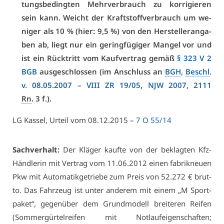
tungs­be­ding­ten Mehr­ver­brauch zu kor­ri­gie­ren
sein kann. Weicht der Kraft­stoff­ver­brauch um we­
ni­ger als 10 % (hier: 9,5 %) von den Her­stel­ler­an­ga­
ben ab, liegt nur ein ge­ring­fü­gi­ger Man­gel vor und
ist ein Rück­tritt vom Kauf­ver­trag ge­mäß
§ 323 V 2
BGB
aus­ge­schlos­sen (im An­schluss an
BGH
,
Beschl
.
v. 08.05.2007 –
VI­II ZR 19/05
,
NJW 2007, 2111
Rn
. 3 f.).
LG Kas­sel, Ur­teil vom 08.12.2015 –
7 O 55/14
Sach­ver­halt:
Der Klä­ger kauf­te von der be­klag­ten Kfz-
Händ­le­rin mit Ver­trag vom 11.06.2012 ei­nen fa­brik­neu­en
Pkw mit Au­to­ma­tik­ge­trie­be zum Preis von 52.272 € brut­
to. Das Fahr­zeug ist un­ter an­de­rem mit ei­nem „M Sport­
pa­ket“, ge­gen­über dem Grund­mo­dell brei­te­ren Rei­fen
(Som­mer­gür­tel­rei­fen mit Not­lauf­ei­gen­schaf­ten;