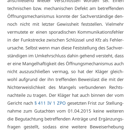
an­schlie­ßend wie­der ver­schlos­sen wor­den sei. Ei­nen
tech­ni­schen bzw. me­cha­ni­schen De­fekt am be­tref­fen­den
Öff­nungs­me­cha­nis­mus konn­te der Sach­ver­stän­di­ge den­
noch nicht mit letz­ter Ge­wiss­heit fest­stel­len. Viel­mehr
ver­mu­te­te er ei­nen spo­ra­di­schen Kom­mu­ni­ka­ti­ons­feh­ler
in der Funk­stre­cke zwi­schen Schlüs­sel und Kfz als Feh­ler­
ur­sa­che. Selbst wenn man die­se Fest­stel­lung des Sach­ver­
stän­di­gen im Um­kehr­schluss da­hin ge­hend ver­steht, dass
er ei­ne Man­gel­haf­tig­keit des Öff­nungs­me­cha­nis­mus auch
nicht aus­zu­schlie­ßen ver­mag, so hat der Klä­ger gleich­
wohl auf­grund der ihn tref­fen­den Be­weis­last die mit der
Nich­ter­weis­lich­keit des Man­gels ver­bun­de­nen Rechts­
nach­tei­le zu tra­gen. Der Klä­ger hat auch bin­nen der vom
Ge­richt nach
§ 411 IV 1 ZPO
ge­setz­ten Frist zur Stel­lung­
nah­me zum Gut­ach­ten vom 01.04.2015 kei­ne wei­te­ren
die Be­gut­ach­tung be­tref­fen­den An­trä­ge und Er­gän­zungs­
fra­gen ge­stellt, so­dass ei­ne wei­te­re Be­weis­er­he­bung