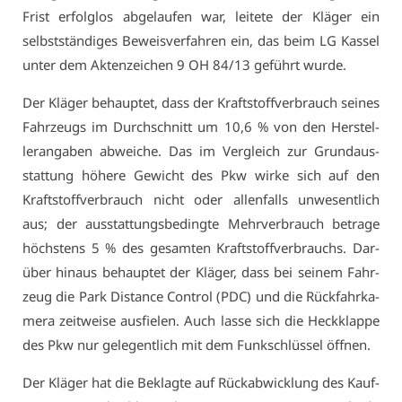
Frist er­folg­los ab­ge­lau­fen war, lei­te­te der Klä­ger ein
selbst­stän­di­ges Be­weis­ver­fah­ren ein, das beim LG Kas­sel
un­ter dem Ak­ten­zei­chen 9 OH 84/13 ge­führt wur­de.
Der Klä­ger be­haup­tet, dass der Kraft­stoff­ver­brauch sei­nes
Fahr­zeugs im Durch­schnitt um 10,6 % von den Her­stel­
ler­an­ga­ben ab­wei­che. Das im Ver­gleich zur Grund­aus­
stat­tung hö­he­re Ge­wicht des Pkw wir­ke sich auf den
Kraft­stoff­ver­brauch nicht oder al­len­falls un­we­sent­lich
aus; der aus­stat­tungs­be­ding­te Mehr­ver­brauch be­tra­ge
höchs­tens 5 % des ge­sam­ten Kraft­stoff­ver­brauchs. Dar­
über hin­aus be­haup­tet der Klä­ger, dass bei sei­nem Fahr­
zeug die Park Dis­tan­ce Con­trol (PDC) und die Rück­fahr­ka­
me­ra zeit­wei­se aus­fie­len. Auch las­se sich die Heck­klap­pe
des Pkw nur ge­le­gent­lich mit dem Funk­schlüs­sel öff­nen.
Der Klä­ger hat die Be­klag­te auf Rück­ab­wick­lung des Kauf­