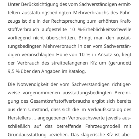
Un­ter Be­rück­sich­ti­gung des vom Sach­ver­stän­di­gen er­mit­
tel­ten aus­stat­tungs­be­ding­ten Mehr­ver­brauchs des Fahr­
zeugs ist die in der Recht­spre­chung zum er­höh­ten Kraft­
stoff­ver­brauch auf­ge­stell­te 10 %-Er­heb­lich­keits­schwel­le
vor­lie­gend nicht über­schrit­ten. Bringt man den aus­tat­
tungs­be­ding­ten Mehr­ver­brauch in der vom Sach­ver­stän­
di­gen ver­an­schlag­ten Hö­he von 10 % in An­satz so, liegt
der Ver­brauch des streit­be­fan­ge­nen Kfz um (ge­run­det)
9,5 % über den An­ga­ben im Ka­ta­log.
Die Not­wen­dig­keit der vom Sach­ver­stän­di­gen rich­ti­ger­
wei­se vor­ge­nom­me­nen aus­stat­tungs­be­ding­ten Be­rei­ni­
gung des Ge­samt­kraft­stoff­ver­brauchs er­gibt sich be­reits
aus dem Um­stand, dass sich die im Ver­kaufs­ka­ta­log des
Her­stel­lers … an­ge­ge­be­nen Ver­brauchs­wer­te je­weils aus­
schließ­lich auf das be­tref­fen­de Fahr­zeug­mo­dell mit
Grund­aus­stat­tung be­zie­hen. Das klä­ge­ri­sche Kfz ist aber