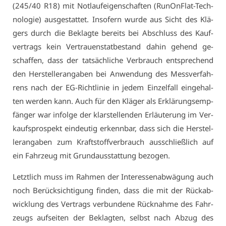
(245/40 R18) mit Not­lauf­ei­gen­schaf­ten (Ru­n­On­Flat-Tech­
no­lo­gie) aus­ge­stat­tet. In­so­fern wur­de aus Sicht des Klä­
gers durch die Be­klag­te be­reits bei Ab­schluss des Kauf­
ver­trags kein Ver­trau­en­stat­be­stand da­hin ge­hend ge­
schaf­fen, dass der tat­säch­li­che Ver­brauch ent­spre­chend
den Her­stel­ler­an­ga­ben bei An­wen­dung des Mess­ver­fah­
rens nach der EG-Richt­li­nie in je­dem Ein­zel­fall ein­ge­hal­
ten wer­den kann. Auch für den Klä­ger als Er­klä­rungs­emp­
fän­ger war in­fol­ge der klar­stel­len­den Er­läu­te­rung im Ver­
kaufs­pro­spekt ein­deu­tig er­kenn­bar, dass sich die Her­stel­
ler­an­ga­ben zum Kraft­stoff­ver­brauch aus­schließ­lich auf
ein Fahr­zeug mit Grund­aus­stat­tung be­zo­gen.
Letzt­lich muss im Rah­men der In­ter­es­sen­ab­wä­gung auch
noch Be­rück­sich­ti­gung fin­den, dass die mit der Rück­ab­
wick­lung des Ver­trags ver­bun­de­ne Rück­nah­me des Fahr­
zeugs auf­sei­ten der Be­klag­ten, selbst nach Ab­zug des