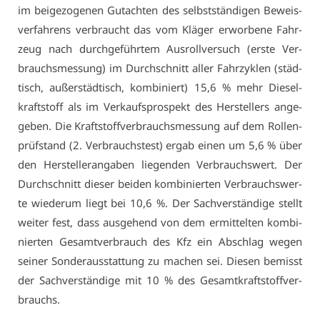
im bei­ge­zo­ge­nen Gut­ach­ten des selbst­stän­di­gen Be­weis­
ver­fah­rens ver­braucht das vom Klä­ger er­wor­be­ne Fahr­
zeug nach durch­ge­führ­tem Aus­roll­ver­such (ers­te Ver­
brauchs­mes­sung) im Durch­schnitt al­ler Fahr­zy­klen (städ­
tisch, au­ßer­städ­tisch, kom­bi­niert) 15,6 % mehr Die­sel­
kraft­stoff als im Ver­kaufs­pro­spekt des Her­stel­lers an­ge­
ge­ben. Die Kraft­stoff­ver­brauchs­mes­sung auf dem Rol­len­
prüf­stand (2. Ver­brauchs­test) er­gab ei­nen um 5,6 % über
den Her­stel­ler­an­ga­ben lie­gen­den Ver­brauchs­wert. Der
Durch­schnitt die­ser bei­den kom­bi­nier­ten Ver­brauchs­wer­
te wie­der­um liegt bei 10,6 %. Der Sach­ver­stän­di­ge stellt
wei­ter fest, dass aus­ge­hend von dem er­mit­tel­ten kom­bi­
nier­ten Ge­samt­ver­brauch des Kfz ein Ab­schlag we­gen
sei­ner Son­der­aus­stat­tung zu ma­chen sei. Die­sen be­misst
der Sach­ver­stän­di­ge mit 10 % des Ge­samt­kraft­stoff­ver­
brauchs.