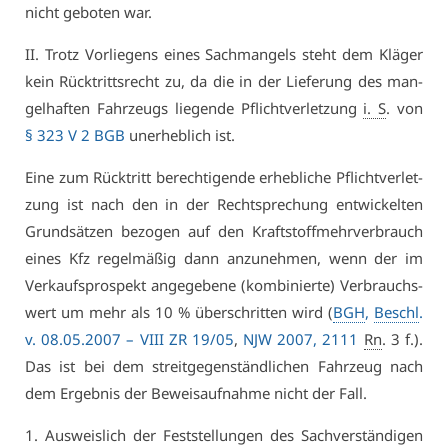
nicht ge­bo­ten war.
II. Trotz Vor­lie­gens ei­nes Sach­man­gels steht dem Klä­ger
kein Rück­tritts­recht zu, da die in der Lie­fe­rung des man­
gel­haf­ten Fahr­zeugs lie­gen­de Pflicht­ver­let­zung
i. S
. von
§ 323 V 2 BGB
un­er­heb­lich ist.
Ei­ne zum Rück­tritt be­rech­ti­gen­de er­heb­li­che Pflicht­ver­let­
zung ist nach den in der Recht­spre­chung ent­wi­ckel­ten
Grund­sät­zen be­zo­gen auf den Kraft­stoff­mehr­ver­brauch
ei­nes Kfz re­gel­mä­ßig dann an­zu­neh­men, wenn der im
Ver­kaufs­pro­spekt an­ge­ge­be­ne (kom­bi­nier­te) Ver­brauchs­
wert um mehr als 10 % über­schrit­ten wird (
BGH
,
Beschl
.
v. 08.05.2007 –
VI­II ZR 19/05
,
NJW 2007, 2111
Rn
. 3 f.).
Das ist bei dem streit­ge­gen­ständ­li­chen Fahr­zeug nach
dem Er­geb­nis der Be­weis­auf­nah­me nicht der Fall.
1. Aus­weis­lich der Fest­stel­lun­gen des Sach­ver­stän­di­gen