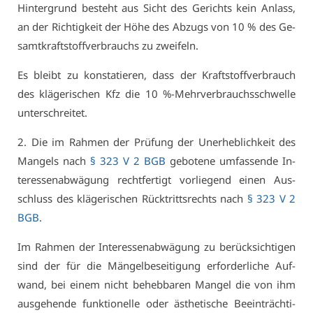
Hin­ter­grund be­steht aus Sicht des Ge­richts kein An­lass,
an der Rich­tig­keit der Hö­he des Ab­zugs von 10 % des Ge­
samt­kraft­stoff­ver­brauchs zu zwei­feln.
Es bleibt zu kon­sta­tie­ren, dass der Kraft­stoff­ver­brauch
des klä­ge­ri­schen Kfz die 10 %-Mehr­ver­brauchs­schwel­le
un­ter­schrei­tet.
2. Die im Rah­men der Prü­fung der Un­er­heb­lich­keit des
Man­gels nach
§ 323 V 2 BGB
ge­bo­te­ne um­fas­sen­de In­
ter­es­sen­ab­wä­gung recht­fer­tigt vor­lie­gend ei­nen Aus­
schluss des klä­ge­ri­schen Rück­tritts­rechts nach
§ 323 V 2
BGB
.
Im Rah­men der In­ter­es­sen­ab­wä­gung zu be­rück­sich­ti­gen
sind der für die Män­gel­be­sei­ti­gung er­for­der­li­che Auf­
wand, bei ei­nem nicht be­heb­ba­ren Man­gel die von ihm
aus­ge­hen­de funk­tio­nel­le oder äs­the­ti­sche Be­ein­träch­ti­