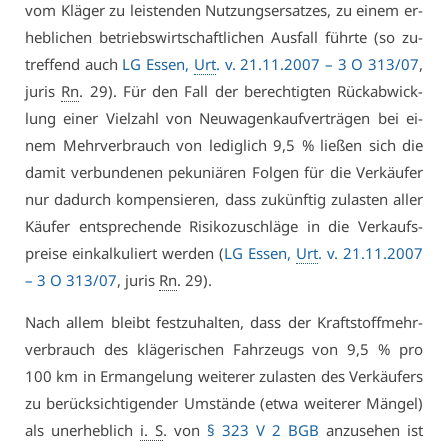
vom Klä­ger zu leis­ten­den Nut­zungs­er­sat­zes, zu ei­nem er­
heb­li­chen be­triebs­wirt­schaft­li­chen Aus­fall führ­te (so zu­
tref­fend auch
LG Es­sen,
Urt
. v. 21.11.2007 – 3 O 313/07
,
ju­ris
Rn
. 29). Für den Fall der be­rech­tig­ten Rück­ab­wick­
lung ei­ner Viel­zahl von Neu­wa­gen­kauf­ver­trä­gen bei ei­
nem Mehr­ver­brauch von le­dig­lich 9,5 % lie­ßen sich die
da­mit ver­bun­de­nen pe­ku­niä­ren Fol­gen für die Ver­käu­fer
nur da­durch kom­pen­sie­ren, dass zu­künf­tig zu­las­ten al­ler
Käu­fer ent­spre­chen­de Ri­si­ko­zu­schlä­ge in die Ver­kaufs­
prei­se ein­kal­ku­liert wer­den (
LG Es­sen,
Urt
. v. 21.11.2007
– 3 O 313/07
, ju­ris
Rn
. 29).
Nach al­lem bleibt fest­zu­hal­ten, dass der Kraft­stoff­mehr­
ver­brauch des klä­ge­ri­schen Fahr­zeugs von 9,5 % pro
100 km in Er­man­ge­lung wei­te­rer zu­las­ten des Ver­käu­fers
zu be­rück­sich­ti­gen­der Um­stän­de (et­wa wei­te­rer Män­gel)
als un­er­heb­lich
i. S
. von
§ 323 V 2 BGB
an­zu­se­hen ist