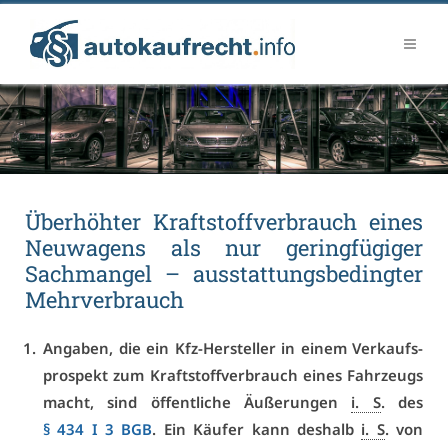
Über­höh­ter Kraft­stoff­ver­brauch ei­nes
Neu­wa­gens als nur ge­ring­fü­gi­ger
Sach­man­gel – aus­stat­tungs­be­ding­ter
Mehr­ver­brauch
An­ga­ben, die ein Kfz-Her­stel­ler in ei­nem Ver­kaufs­
pro­spekt zum Kraft­stoff­ver­brauch ei­nes Fahr­zeugs
macht, sind öf­fent­li­che Äu­ße­run­gen
i. S
. des
§ 434 I 3 BGB
. Ein Käu­fer kann des­halb
i. S
. von