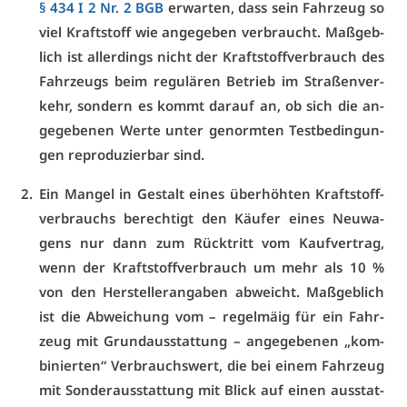
§ 434 I 2 Nr. 2 BGB
er­war­ten, dass sein Fahr­zeug so
viel Kraft­stoff wie an­ge­ge­ben ver­braucht. Maß­geb­
lich ist al­ler­dings nicht der Kraft­stoff­ver­brauch des
Fahr­zeugs beim re­gu­lä­ren Be­trieb im Stra­ßen­ver­
kehr, son­dern es kommt dar­auf an, ob sich die an­
ge­ge­be­nen Wer­te un­ter ge­norm­ten Test­be­din­gun­
gen re­pro­du­zier­bar sind.
Ein Man­gel in Ge­stalt ei­nes über­höh­ten Kraft­stoff­
ver­brauchs be­rech­tigt den Käu­fer ei­nes Neu­wa­
gens nur dann zum Rück­tritt vom Kauf­ver­trag,
wenn der Kraft­stoff­ver­brauch um mehr als 10 %
von den Her­stel­ler­an­ga­ben ab­weicht. Maß­geb­lich
ist die Ab­wei­chung vom – re­gel­mäig für ein Fahr­
zeug mit Grund­aus­stat­tung – an­ge­ge­be­nen „kom­
bi­nier­ten“ Ver­brauchs­wert, die bei ei­nem Fahr­zeug
mit Son­der­aus­stat­tung mit Blick auf ei­nen aus­stat­