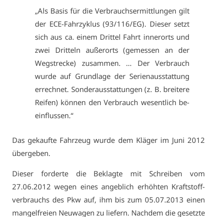
„Als Ba­sis für die Ver­brauch­ser­mitt­lun­gen gilt
der ECE-Fahr­zy­klus (93/116/EG). Die­ser setzt
sich aus ca. ei­nem Drit­tel Fahrt in­ner­orts und
zwei Drit­teln au­ßer­orts (ge­mes­sen an der
Weg­stre­cke) zu­sam­men. … Der Ver­brauch
wur­de auf Grund­la­ge der Se­ri­en­aus­stat­tung
er­rech­net. Son­der­aus­stat­tun­gen (z. B. brei­te­re
Rei­fen) kön­nen den Ver­brauch we­sent­lich be­
ein­flus­sen.“
Das ge­kauf­te Fahr­zeug wur­de dem Klä­ger im Ju­ni 2012
über­ge­ben.
Die­ser for­der­te die Be­klag­te mit Schrei­ben vom
27.06.2012 we­gen ei­nes an­geb­lich er­höh­ten Kraft­stoff­
ver­brauchs des Pkw auf, ihm bis zum 05.07.2013 ei­nen
man­gel­frei­en Neu­wa­gen zu lie­fern. Nach­dem die ge­setz­te