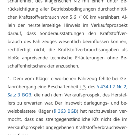
schaf­fen­heit des klä­ge­ri­schen Kfz mit ei­nem un­ter Be­
rück­sich­ti­gung al­ler Be­triebs­be­din­gun­gen durch­schnitt­li­
chen Kraft­stoff­ver­brauch von 5,6 l/100 km ver­ein­bart. Al­
lein der her­stel­ler­sei­ti­ge Hin­weis im Ver­kaufs­pro­spekt
dar­auf, dass Son­der­aus­stat­tun­gen den Kraft­stoff­ver­
brauch des Fahr­zeu­ges we­sent­lich be­ein­flus­sen kön­nen,
recht­fer­tigt nicht, die Kraft­stoff­ver­brauchs­an­ga­ben als
blo­ße an­prei­sen­de tech­ni­sche Er­läu­te­run­gen oh­ne Be­
schaf­fen­heits­cha­rak­ter an­zu­se­hen.
1. Dem vom Klä­ger er­wor­be­nen Fahr­zeug fehl­te bei Ge­
fahr­über­gang ei­ne Be­schaf­fen­heit
i. S
. des
§ 434 I 2 Nr. 2,
Satz 3 BGB
, die nach dem Ver­kaufs­pro­spekt des Her­stel­
lers zu er­war­ten war. Der in­so­weit dar­le­gungs- und be­
weis­be­las­te­te Klä­ger (
§ 363 BGB
) hat nach­zu­wei­sen ver­
mocht, dass das streit­ge­gen­ständ­li­che Kfz nicht die im
Ver­kaufs­pro­spekt an­ge­ge­be­nen Kraft­stoff­ver­brauchs­wer­