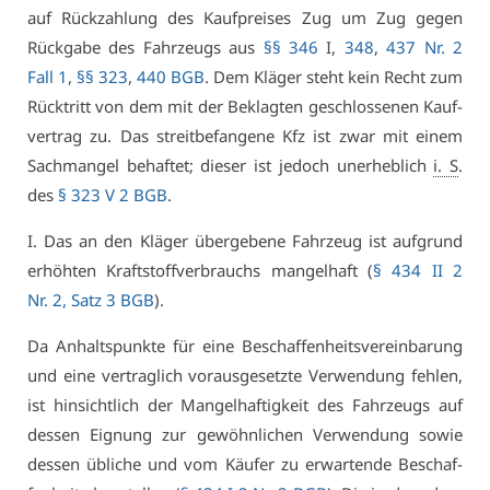
auf Rück­zah­lung des Kauf­prei­ses Zug um Zug ge­gen
Rück­ga­be des Fahr­zeugs aus
§§ 346
I,
348
,
437 Nr. 2
Fall 1
,
§§ 323
,
440 BGB
. Dem Klä­ger steht kein Recht zum
Rück­tritt von dem mit der Be­klag­ten ge­schlos­se­nen Kauf­
ver­trag zu. Das streit­be­fan­ge­ne Kfz ist zwar mit ei­nem
Sach­man­gel be­haf­tet; die­ser ist je­doch un­er­heb­lich
i. S
.
des
§ 323 V 2 BGB
.
I. Das an den Klä­ger über­ge­be­ne Fahr­zeug ist auf­grund
er­höh­ten Kraft­stoff­ver­brauchs man­gel­haft (
§ 434 II 2
Nr. 2, Satz 3 BGB
).
Da An­halts­punk­te für ei­ne Be­schaf­fen­heits­ver­ein­ba­rung
und ei­ne ver­trag­lich vor­aus­ge­setz­te Ver­wen­dung feh­len,
ist hin­sicht­lich der Man­gel­haf­tig­keit des Fahr­zeugs auf
des­sen Eig­nung zur ge­wöhn­li­chen Ver­wen­dung so­wie
des­sen üb­li­che und vom Käu­fer zu er­war­ten­de Be­schaf­