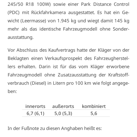
245/50 R18 100W) so­wie ei­ner Park Dis­tan­ce Con­trol
(PDC) mit Rück­fahr­ka­me­ra aus­ge­stat­tet. Es hat ein Ge­
wicht (Leer­mas­se) von 1.945 kg und wiegt da­mit 145 kg
mehr als das iden­ti­sche Fahr­zeug­mo­dell oh­ne Son­der­
aus­stat­tung.
Vor Ab­schluss des Kauf­ver­trags hat­te der Klä­ger von der
Be­klag­ten ei­nen Ver­kaufs­pro­spekt des Fahr­zeug­her­stel­
lers er­hal­ten. Dar­in ist für das vom Klä­ger er­wor­be­ne
Fahr­zeug­mo­dell oh­ne Zu­satz­aus­stat­tung der Kraft­stoff­
ver­brauch (Die­sel) in Li­tern pro 100 km wie folgt an­ge­ge­
ben:
in­ner­orts
au­ßer­orts
kom­bi­niert
6,7 (6,1)
5,0 (5,3)
5,6
In der Fuß­no­te zu die­sen Angha­ben heißt es: