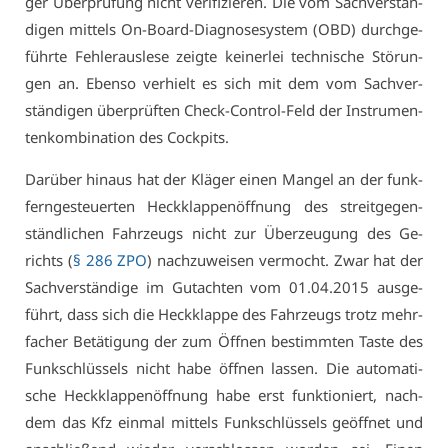
ger Über­prü­fung nicht ve­ri­fi­zie­ren. Die vom Sach­ver­stän­
di­gen mit­tels On-Board-Dia­gno­se­sys­tem (OBD) durch­ge­
führ­te Feh­ler­aus­le­se zeig­te kei­ner­lei tech­ni­sche Stö­run­
gen an. Eben­so ver­hielt es sich mit dem vom Sach­ver­
stän­di­gen über­prüf­ten Check-Con­trol-Feld der In­stru­men­
ten­kom­bi­na­ti­on des Cock­pits.
Dar­über hin­aus hat der Klä­ger ei­nen Man­gel an der funk­
fern­ge­steu­er­ten Heck­klap­pen­öff­nung des streit­ge­gen­
ständ­li­chen Fahr­zeugs nicht zur Über­zeu­gung des Ge­
richts (
§ 286 ZPO
) nach­zu­wei­sen ver­mocht. Zwar hat der
Sach­ver­stän­di­ge im Gut­ach­ten vom 01.04.2015 aus­ge­
führt, dass sich die Heck­klap­pe des Fahr­zeugs trotz mehr­
fa­cher Be­tä­ti­gung der zum Öff­nen be­stimm­ten Tas­te des
Funk­schlüs­sels nicht ha­be öff­nen las­sen. Die au­to­ma­ti­
sche Heck­klap­pen­öff­nung ha­be erst funk­tio­niert, nach­
dem das Kfz ein­mal mit­tels Funk­schlüs­sels ge­öff­net und