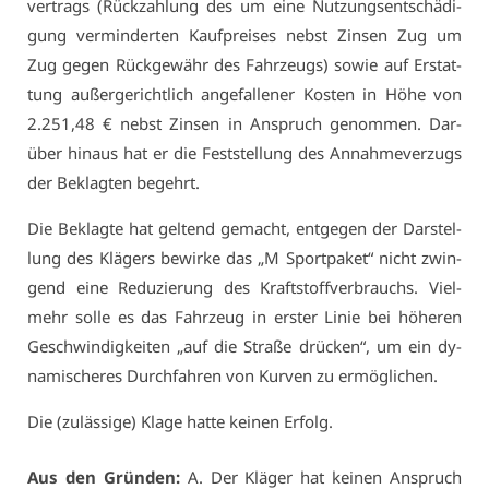
ver­trags (Rück­zah­lung des um ei­ne Nut­zungs­ent­schä­di­
gung ver­min­der­ten Kauf­prei­ses nebst Zin­sen Zug um
Zug ge­gen Rück­ge­währ des Fahr­zeugs) so­wie auf Er­stat­
tung au­ßer­ge­richt­lich an­ge­fal­le­ner Kos­ten in Hö­he von
2.251,48 € nebst Zin­sen in An­spruch ge­nom­men. Dar­
über hin­aus hat er die Fest­stel­lung des An­nah­me­ver­zugs
der Be­klag­ten be­gehrt.
Die Be­klag­te hat gel­tend ge­macht, ent­ge­gen der Dar­stel­
lung des Klä­gers be­wir­ke das „M Sport­pa­ket“ nicht zwin­
gend ei­ne Re­du­zie­rung des Kraft­stoff­ver­brauchs. Viel­
mehr sol­le es das Fahr­zeug in ers­ter Li­nie bei hö­he­ren
Ge­schwin­dig­kei­ten „auf die Stra­ße drü­cken“, um ein dy­
na­mi­sche­res Durch­fah­ren von Kur­ven zu er­mög­li­chen.
Die (zu­läs­si­ge) Kla­ge hat­te kei­nen Er­folg.
Aus den Grün­den:
A. Der Klä­ger hat kei­nen An­spruch