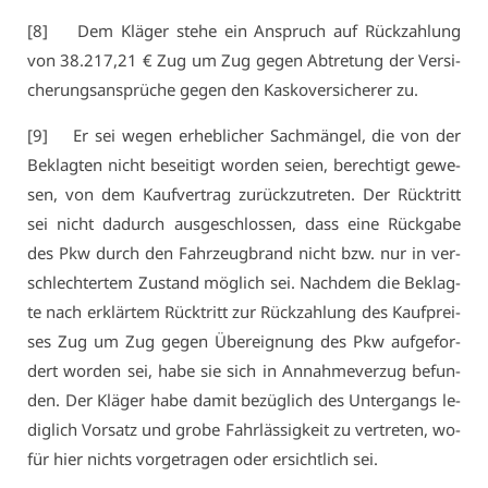
[8] Dem Klä­ger ste­he ein An­spruch auf Rück­zah­lung
von 38.217,21 € Zug um Zug ge­gen Ab­tre­tung der Ver­si­
che­rungs­an­sprü­che ge­gen den Kas­ko­ver­si­che­rer zu.
[9] Er sei we­gen er­heb­li­cher Sach­män­gel, die von der
Be­klag­ten nicht be­sei­tigt wor­den sei­en, be­rech­tigt ge­we­
sen, von dem Kauf­ver­trag zu­rück­zu­tre­ten. Der Rück­tritt
sei nicht da­durch aus­ge­schlos­sen, dass ei­ne Rück­ga­be
des Pkw durch den Fahr­zeug­brand nicht bzw. nur in ver­
schlech­ter­tem Zu­stand mög­lich sei. Nach­dem die Be­klag­
te nach er­klär­tem Rück­tritt zur Rück­zah­lung des Kauf­prei­
ses Zug um Zug ge­gen Über­eig­nung des Pkw auf­ge­for­
dert wor­den sei, ha­be sie sich in An­nah­me­ver­zug be­fun­
den. Der Klä­ger ha­be da­mit be­züg­lich des Un­ter­gangs le­
dig­lich Vor­satz und gro­be Fahr­läs­sig­keit zu ver­tre­ten, wo­
für hier nichts vor­ge­tra­gen oder er­sicht­lich sei.