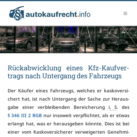
Rück­ab­wick­lung ei­nes Kfz-Kauf­ver­
trags nach Un­ter­gang des Fahr­zeugs
Der Käu­fer ei­nes Fahr­zeugs, wel­ches er kas­ko­ver­si­
chert hat, ist nach Un­ter­gang der Sa­che zur Her­aus­
ga­be ei­ner ver­blei­ben­den Be­rei­che­rung
i. S
. des
§ 346 III 2 BGB
nur in­so­weit ver­pflich­tet, als er et­was
er­langt hat, was er her­aus­ge­ben könn­te. Dies ist bei
ei­ner vom Kas­ko­ver­si­che­rer ver­wei­ger­ten Ge­neh­mi­