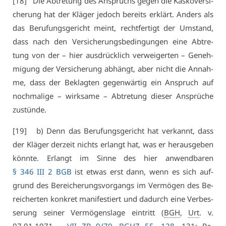
[18] Die Ab­tre­tung des An­spruchs ge­gen die Kas­ko­ver­si­
che­rung hat der Klä­ger je­doch be­reits er­klärt. An­ders als
das Be­ru­fungs­ge­richt meint, recht­fer­tigt der Um­stand,
dass nach den Ver­si­che­rungs­be­din­gun­gen ei­ne Ab­tre­
tung von der – hier aus­drück­lich ver­wei­ger­ten – Ge­neh­
mi­gung der Ver­si­che­rung ab­hängt, aber nicht die An­nah­
me, dass der Be­klag­ten ge­gen­wär­tig ein An­spruch auf
noch­ma­li­ge – wirk­sa­me – Ab­tre­tung die­ser An­sprü­che
zu­stün­de.
[19] b) Denn das Be­ru­fungs­ge­richt hat ver­kannt, dass
der Klä­ger der­zeit nichts er­langt hat, was er her­aus­ge­ben
könn­te. Er­langt im Sin­ne des hier an­wend­ba­ren
§ 346 III 2 BGB
ist et­was erst dann, wenn es sich auf­
grund des Be­rei­che­rungs­vor­gangs im Ver­mö­gen des Be­
rei­cher­ten kon­kret ma­ni­fes­tiert und da­durch ei­ne Ver­bes­
se­rung sei­ner Ver­mö­gens­la­ge ein­tritt (
BGH
,
Urt
. v.