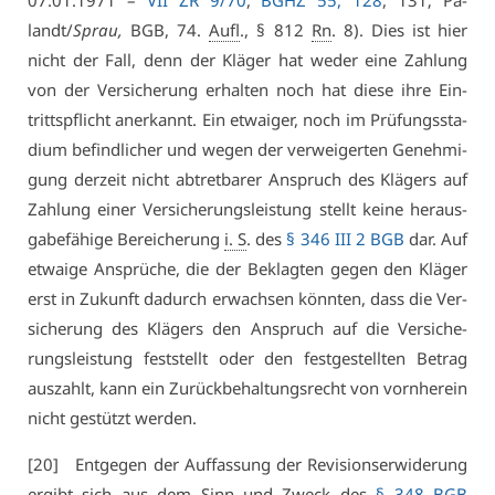
07.01.1971 –
VII ZR 9/70
,
BGHZ 55, 128
, 131; Pa­
landt/
Sprau,
BGB, 74.
Aufl
., § 812
Rn
. 8). Dies ist hier
nicht der Fall, denn der Klä­ger hat we­der ei­ne Zah­lung
von der Ver­si­che­rung er­hal­ten noch hat die­se ih­re Ein­
tritts­pflicht an­er­kannt. Ein et­wai­ger, noch im Prü­fungs­sta­
di­um be­find­li­cher und we­gen der ver­wei­ger­ten Ge­neh­mi­
gung der­zeit nicht ab­tret­ba­rer An­spruch des Klä­gers auf
Zah­lung ei­ner Ver­si­che­rungs­leis­tung stellt kei­ne her­aus­
ga­be­fä­hi­ge Be­rei­che­rung
i. S
. des
§ 346 III 2 BGB
dar. Auf
et­wai­ge An­sprü­che, die der Be­klag­ten ge­gen den Klä­ger
erst in Zu­kunft da­durch er­wach­sen könn­ten, dass die Ver­
si­che­rung des Klä­gers den An­spruch auf die Ver­si­che­
rungs­leis­tung fest­stellt oder den fest­ge­stell­ten Be­trag
aus­zahlt, kann ein Zu­rück­be­hal­tungs­recht von vorn­her­ein
nicht ge­stützt wer­den.
[20] Ent­ge­gen der Auf­fas­sung der Re­vi­si­ons­er­wi­de­rung
er­gibt sich aus dem Sinn und Zweck des
§ 348 BGB