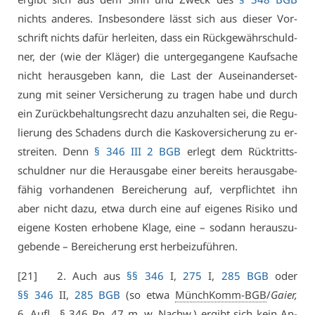
nichts an­de­res. Ins­be­son­de­re lässt sich aus die­ser Vor­
schrift nichts da­für her­lei­ten, dass ein Rück­ge­währ­schuld­
ner, der (wie der Klä­ger) die un­ter­ge­gan­ge­ne Kauf­sa­che
nicht her­aus­ge­ben kann, die Last der Aus­ein­an­der­set­
zung mit sei­ner Ver­si­che­rung zu tra­gen ha­be und durch
ein Zu­rück­be­hal­tungs­recht da­zu an­zu­hal­ten sei, die Re­gu­
lie­rung des Scha­dens durch die Kas­ko­ver­si­che­rung zu er­
strei­ten. Denn
§ 346 III 2 BGB
er­legt dem Rück­tritts­
schuld­ner nur die Her­aus­ga­be ei­ner be­reits her­aus­ga­be­
fä­hig vor­han­de­nen Be­rei­che­rung auf, ver­pflich­tet ihn
aber nicht da­zu, et­wa durch ei­ne auf ei­ge­nes Ri­si­ko und
ei­ge­ne Kos­ten er­ho­be­ne Kla­ge, ei­ne – so­dann her­aus­zu­
ge­ben­de – Be­rei­che­rung erst her­bei­zu­füh­ren.
[21] 2. Auch aus
§§ 346
I,
275
I,
285 BGB
oder
§§ 346
II,
285 BGB
(so et­wa
MünchKomm-BGB
/
Gai­er,
6.
Aufl
., § 346
Rn
. 47 m. w. Nachw.) er­gibt sich kein An­