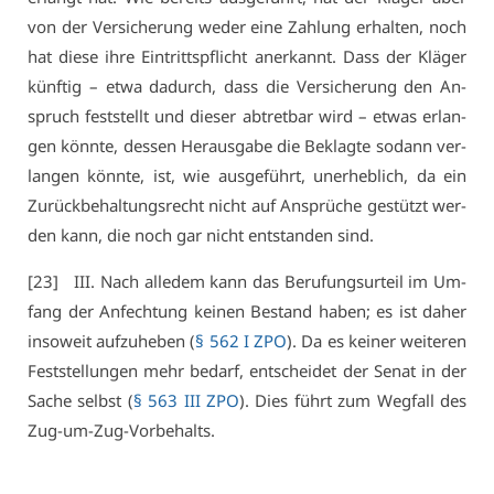
von der Ver­si­che­rung we­der ei­ne Zah­lung er­hal­ten, noch
hat die­se ih­re Ein­tritts­pflicht an­er­kannt. Dass der Klä­ger
künf­tig – et­wa da­durch, dass die Ver­si­che­rung den An­
spruch fest­stellt und die­ser ab­tret­bar wird – et­was er­lan­
gen könn­te, des­sen Her­aus­ga­be die Be­klag­te so­dann ver­
lan­gen könn­te, ist, wie aus­ge­führt, un­er­heb­lich, da ein
Zu­rück­be­hal­tungs­recht nicht auf An­sprü­che ge­stützt wer­
den kann, die noch gar nicht ent­stan­den sind.
[23] III. Nach al­le­dem kann das Be­ru­fungs­ur­teil im Um­
fang der An­fech­tung kei­nen Be­stand ha­ben; es ist da­her
in­so­weit auf­zu­he­ben (
§ 562 I ZPO
). Da es kei­ner wei­te­ren
Fest­stel­lun­gen mehr be­darf, ent­schei­det der Se­nat in der
Sa­che selbst (
§ 563 III ZPO
). Dies führt zum Weg­fall des
Zug-um-Zug-Vor­be­halts.