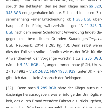
spruch der Be­klag­ten, den sie dem Klä­ger nach
§§ 320
,
348 BGB
ent­ge­gen­hal­ten könn­te. Es be­darf in die­sem Zu­
sam­men­hang kei­ner Ent­schei­dung, ob
§ 285 BGB
über­
haupt auf das Rück­ge­währ­ver­hält­nis ge­mäß
§§ 346 ff.
BGB
nach dem neu­en Schuld­recht An­wen­dung fin­det (da­
ge­gen mit be­acht­li­chen Grün­den Stau­din­ger/
Cas­pers,
BGB, Neu­be­arb. 2014, § 285
Rn
. 13). Denn selbst wenn
dies der Fall sein soll­te – ähn­lich wie es der
BGH
für die
An­wend­bar­keit der Vor­gän­ger­vor­schrift zu
§ 285 BGB
,
näm­lich
§ 281 BGB
a.F., an­ge­nom­men hat­te (
BGH
,
Urt
. v.
27.10.1982 –
V ZR 24/82
,
NJW 1983, 929
[un­ter B]) –, er­
gibt sich dar­aus kein An­spruch der Be­klag­ten.
[22] Denn nach
§ 285 BGB
hät­te der Klä­ger auch nur
das­je­ni­ge her­aus­zu­ge­ben, was er in­fol­ge der Un­mög­lich­
keit, das durch Brand zer­stör­te Fahr­zeug zu­rück­zu­ge­ben,
er­langt hat. Wie be­reits aus­ge­führt, hat der Klä­ger aber