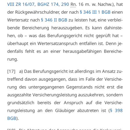
VI­II ZR 16/07
,
BGHZ 174, 290
Rn
. 16 m. w. Nachw.), hat
der Rück­ge­währ­schuld­ner, der nach
§ 346 III 1 BGB
ei­nen
Wert­er­satz nach
§ 346 II BGB
zu leis­ten hat, ei­ne ver­blei­
ben­de Be­rei­che­rung her­aus­zu­ge­ben. Es kann da­hin­ste­
hen, ob – was das Be­ru­fungs­ge­richt nicht ge­prüft hat –
über­haupt ein Wert­er­satz­an­spruch ent­fal­len ist. Denn je­
den­falls fehlt es an ei­ner her­aus­ga­be­fä­hi­gen Be­rei­che­
rung.
[17] a) Das Be­ru­fungs­ge­richt ist al­ler­dings im An­satz zu­
tref­fend da­von aus­ge­gan­gen, dass im Fal­le der Ver­si­che­
rung des un­ter­ge­gan­ge­nen Ge­gen­stands nicht erst die
aus­ge­zahl­te Ver­si­che­rungs­leis­tung aus­zu­keh­ren, son­dern
grund­sätz­lich be­reits der An­spruch auf die Ver­si­che­
rungs­leis­tung an den Gläu­bi­ger ab­zu­tre­ten ist (
§ 398
BGB
).