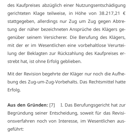
des Kauf­prei­ses ab­züg­lich ei­ner Nut­zungs­ent­schä­di­gung
ge­rich­te­ten Kla­ge teil­wei­se, in Hö­he von 38.217,21 €
statt­ge­ge­ben, al­ler­dings nur Zug um Zug ge­gen Ab­tre­
tung der nä­her be­zeich­ne­ten An­sprü­che des Klä­gers ge­
gen­über sei­nem Ver­si­che­rer. Die Be­ru­fung des Klä­gers,
mit der er im We­sent­li­chen ei­ne vor­be­halt­lo­se Ver­ur­tei­
lung der Be­klag­ten zur Rück­zah­lung des Kauf­prei­ses er­
strebt hat, ist oh­ne Er­folg ge­blie­ben.
Mit der Re­vi­si­on be­gehr­te der Klä­ger nur noch die Auf­he­
bung des Zug-um-Zug-Vor­be­halts. Das Rechts­mit­tel hat­te
Er­folg.
Aus den Grün­den:
[7] I. Das Be­ru­fungs­ge­richt hat zur
Be­grün­dung sei­ner Ent­schei­dung, so­weit für das Re­vi­si­
ons­ver­fah­ren noch von In­ter­es­se, im We­sent­li­chen aus­
ge­führt: