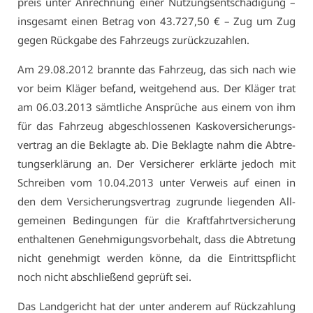
preis un­ter An­rech­nung ei­ner Nut­zungs­ent­schä­di­gung –
ins­ge­samt ei­nen Be­trag von 43.727,50 € – Zug um Zug
ge­gen Rück­ga­be des Fahr­zeugs zu­rück­zu­zah­len.
Am 29.08.2012 brann­te das Fahr­zeug, das sich nach wie
vor beim Klä­ger be­fand, weit­ge­hend aus. Der Klä­ger trat
am 06.03.2013 sämt­li­che An­sprü­che aus ei­nem von ihm
für das Fahr­zeug ab­ge­schlos­se­nen Kas­ko­ver­si­che­rungs­
ver­trag an die Be­klag­te ab. Die Be­klag­te nahm die Ab­tre­
tungs­er­klä­rung an. Der Ver­si­che­rer er­klär­te je­doch mit
Schrei­ben vom 10.04.2013 un­ter Ver­weis auf ei­nen in
den dem Ver­si­che­rungs­ver­trag zu­grun­de lie­gen­den All­
ge­mei­nen Be­din­gun­gen für die Kraft­fahrt­ver­si­che­rung
ent­hal­te­nen Ge­neh­mi­gungs­vor­be­halt, dass die Ab­tre­tung
nicht ge­neh­migt wer­den kön­ne, da die Ein­tritts­pflicht
noch nicht ab­schlie­ßend ge­prüft sei.
Das Land­ge­richt hat der un­ter an­de­rem auf Rück­zah­lung