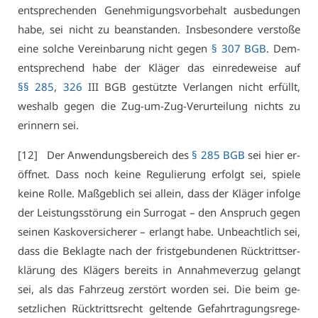
ent­spre­chen­den Ge­neh­mi­gungs­vor­be­halt aus­be­dun­gen
ha­be, sei nicht zu be­an­stan­den. Ins­be­son­de­re ver­sto­ße
ei­ne sol­che Ver­ein­ba­rung nicht ge­gen
§ 307 BGB
. Dem­
entspre­chend ha­be der Klä­ger das ein­re­de­wei­se auf
§§ 285
,
326
III BGB ge­stütz­te Ver­lan­gen nicht er­füllt,
wes­halb ge­gen die Zug-um-Zug-Ver­ur­tei­lung nichts zu
er­in­nern sei.
[12] Der An­wen­dungs­be­reich des
§ 285 BGB
sei hier er­
öff­net. Dass noch kei­ne Re­gu­lie­rung er­folgt sei, spie­le
kei­ne Rol­le. Maß­geb­lich sei al­lein, dass der Klä­ger in­fol­ge
der Leis­tungs­stö­rung ein Sur­ro­gat – den An­spruch ge­gen
sei­nen Kas­ko­ver­si­che­rer – er­langt ha­be. Un­be­acht­lich sei,
dass die Be­klag­te nach der frist­ge­bun­de­nen Rück­tritts­er­
klä­rung des Klä­gers be­reits in An­nah­me­ver­zug ge­langt
sei, als das Fahr­zeug zer­stört wor­den sei. Die beim ge­
setz­li­chen Rück­tritts­recht gel­ten­de Ge­fahr­tra­gungs­re­ge­