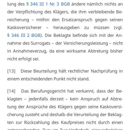
lung des
§ 346 III 1 Nr. 3 BGB
än­de­re näm­lich nichts an
der Ver­pflich­tung des Klä­gers, die ihm ver­blei­ben­de Be­
rei­che­rung – mit­hin den Er­satz­an­spruch ge­gen sei­nen
Kas­ko­ver­si­che­rer – her­aus­ge­ben zu müs­sen (vgl.
§ 346 III 2 BGB
). Die Be­klag­te be­fin­de sich mit der An­
nah­me des Sur­ro­gats – der Ver­si­che­rungs­leis­tung – nicht
in An­nah­me­ver­zug, da ei­ne wirk­sa­me Ab­tre­tung bis­her
nicht er­folgt sei.
[13] Die­se Be­ur­tei­lung hält recht­li­cher Nach­prü­fung in
ei­nem ent­schei­den­den Punkt nicht stand.
[14] Das Be­ru­fungs­ge­richt hat ver­kannt, dass der Be­
klag­ten – je­den­falls der­zeit – kein An­spruch auf Ab­tre­
tung der An­sprü­che des Klä­gers ge­gen sei­ne Kas­ko­ver­si­
che­rung zu­steht und des­halb die Ver­ur­tei­lung der Be­klag­
ten zur Rück­zah­lung des Kauf­prei­ses nicht durch ei­nen