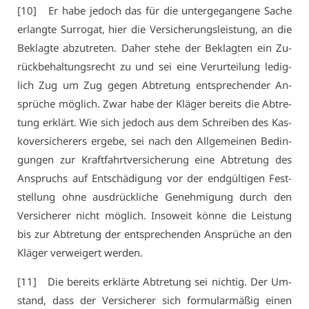
[10] Er ha­be je­doch das für die un­ter­ge­gan­ge­ne Sa­che
er­lang­te Sur­ro­gat, hier die Ver­si­che­rungs­leis­tung, an die
Be­klag­te ab­zu­tre­ten. Da­her ste­he der Be­klag­ten ein Zu­
rück­be­hal­tungs­recht zu und sei ei­ne Ver­ur­tei­lung le­dig­
lich Zug um Zug ge­gen Ab­tre­tung ent­spre­chen­der An­
sprü­che mög­lich. Zwar ha­be der Klä­ger be­reits die Ab­tre­
tung er­klärt. Wie sich je­doch aus dem Schrei­ben des Kas­
ko­ver­si­che­rers er­ge­be, sei nach den All­ge­mei­nen Be­din­
gun­gen zur Kraft­fahrt­ver­si­che­rung ei­ne Ab­tre­tung des
An­spruchs auf Ent­schä­di­gung vor der end­gül­ti­gen Fest­
stel­lung oh­ne aus­drück­li­che Ge­neh­mi­gung durch den
Ver­si­che­rer nicht mög­lich. In­so­weit kön­ne die Leis­tung
bis zur Ab­tre­tung der ent­spre­chen­den An­sprü­che an den
Klä­ger ver­wei­gert wer­den.
[11] Die be­reits er­klär­te Ab­tre­tung sei nich­tig. Der Um­
stand, dass der Ver­si­che­rer sich for­mu­lar­mä­ßig ei­nen