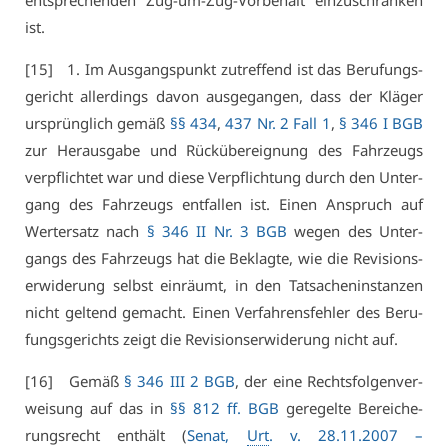
ent­spre­chen­den Zug-um-Zug-Vor­be­halt ein­zu­schrän­ken
ist.
[15] 1. Im Aus­gangs­punkt zu­tref­fend ist das Be­ru­fungs­
ge­richt al­ler­dings da­von aus­ge­gan­gen, dass der Klä­ger
ur­sprüng­lich ge­mäß
§§ 434
,
437 Nr. 2 Fall 1
,
§ 346 I BGB
zur Her­aus­ga­be und Rück­über­eig­nung des Fahr­zeugs
ver­pflich­tet war und die­se Ver­pflich­tung durch den Un­ter­
gang des Fahr­zeugs ent­fal­len ist. Ei­nen An­spruch auf
Wert­er­satz nach
§ 346 II Nr. 3 BGB
we­gen des Un­ter­
gangs des Fahr­zeugs hat die Be­klag­te, wie die Re­vi­si­ons­
er­wi­de­rung selbst ein­räumt, in den Tat­sa­chen­in­stan­zen
nicht gel­tend ge­macht. Ei­nen Ver­fah­rens­feh­ler des Be­ru­
fungs­ge­richts zeigt die Re­vi­si­ons­er­wi­de­rung nicht auf.
[16] Ge­mäß
§ 346 III 2 BGB
, der ei­ne Rechts­fol­gen­ver­
wei­sung auf das in
§§ 812 ff. BGB
ge­re­gel­te Be­rei­che­
rungs­recht ent­hält (
Se­nat,
Urt
. v. 28.11.2007 –