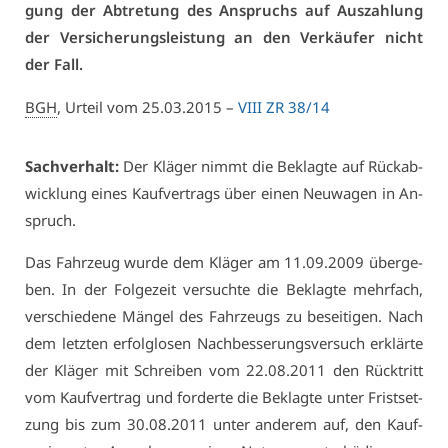
gung der Ab­tre­tung des An­spruchs auf Aus­zah­lung
der Ver­si­che­rungs­leis­tung an den Ver­käu­fer nicht
der Fall.
BGH
, Ur­teil vom 25.03.2015 –
VI­II ZR 38/14
Sach­ver­halt:
Der Klä­ger nimmt die Be­klag­te auf Rück­ab­
wick­lung ei­nes Kauf­ver­trags über ei­nen Neu­wa­gen in An­
spruch.
Das Fahr­zeug wur­de dem Klä­ger am 11.09.2009 über­ge­
ben. In der Fol­ge­zeit ver­such­te die Be­klag­te mehr­fach,
ver­schie­de­ne Män­gel des Fahr­zeugs zu be­sei­ti­gen. Nach
dem letz­ten er­folg­lo­sen Nach­bes­se­rungs­ver­such er­klär­te
der Klä­ger mit Schrei­ben vom 22.08.2011 den Rück­tritt
vom Kauf­ver­trag und for­der­te die Be­klag­te un­ter Frist­set­
zung bis zum 30.08.2011 un­ter an­de­rem auf, den Kauf­